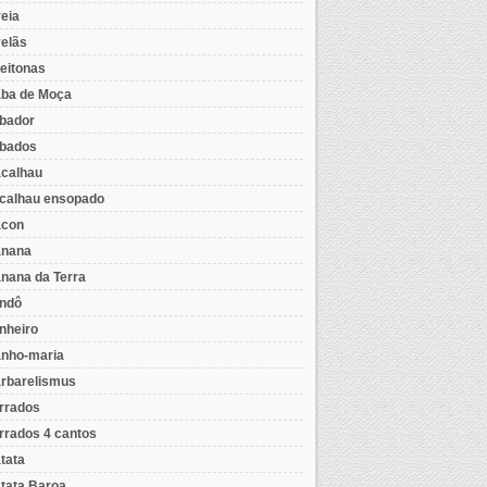
eia
elãs
eitonas
ba de Moça
bador
bados
calhau
calhau ensopado
con
nana
nana da Terra
ndô
nheiro
nho-maria
rbarelismus
rrados
rrados 4 cantos
tata
tata Baroa