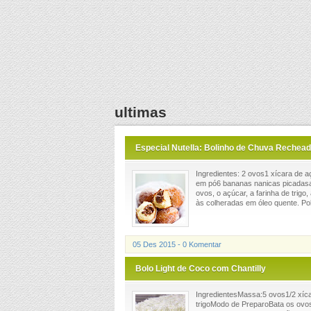
ultimas
Especial Nutella: Bolinho de Chuva Rechead
Ingredientes: 2 ovos1 xícara de a
em pó6 bananas nanicas picadasa
ovos, o açúcar, a farinha de trigo
às colheradas em óleo quente. Polv
05 Des 2015 - 0 Komentar
Bolo Light de Coco com Chantilly
IngredientesMassa:5 ovos1/2 xícar
trigoModo de PreparoBata os ovos 