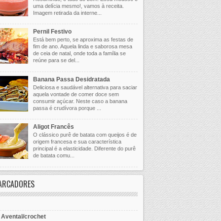
uma delícia mesmo!, vamos à receita.
Imagem retirada da interne...
Pernil Festivo
Está bem perto, se aproxima as festas de
fim de ano. Aquela linda e saborosa mesa
de ceia de natal, onde toda a família se
reúne para se del...
Banana Passa Desidratada
Deliciosa e saudável alternativa para saciar
aquela vontade de comer doce sem
consumir açúcar. Neste caso a banana
passa é crudívora porque ...
Aligot Francês
O clássico purê de batata com queijos é de
origem francesa e sua característica
principal é a elasticidade. Diferente do purê
de batata comu...
ARCADORES
- Avental/crochet