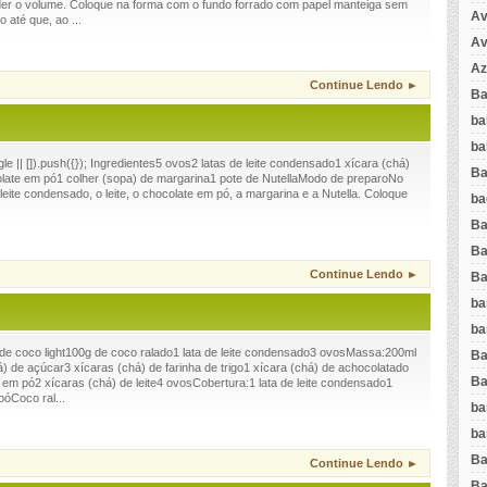
der o volume. Coloque na forma com o fundo forrado com papel manteiga sem
Av
 até que, ao ...
Av
Az
Continue Lendo ►
Ba
ba
ba
 || []).push({}); Ingredientes5 ovos2 latas de leite condensado1 xícara (chá)
Ba
colate em pó1 colher (sopa) de margarina1 pote de NutellaModo de preparoNo
o leite condensado, o leite, o chocolate em pó, a margarina e a Nutella. Coloque
ba
Ba
Ba
Continue Lendo ►
Ba
ba
ba
 de coco light100g de coco ralado1 lata de leite condensado3 ovosMassa:200ml
Ba
há) de açúcar3 xícaras (chá) de farinha de trigo1 xícara (chá) de achocolatado
Ba
em pó2 xícaras (chá) de leite4 ovosCobertura:1 lata de leite condensado1
óCoco ral...
ba
ba
Ba
Continue Lendo ►
Ba