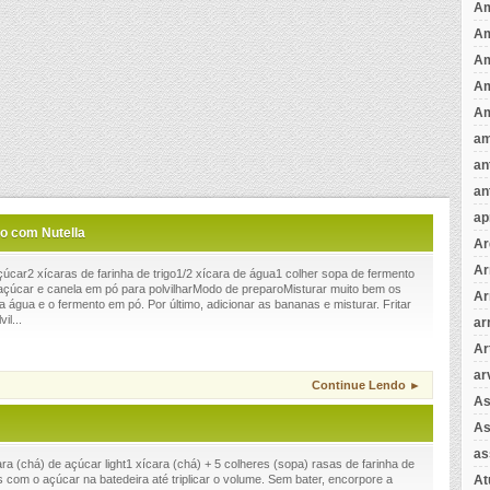
Am
A
A
Am
Am
am
an
an
ap
o com Nutella
Ar
Ar
çúcar2 xícaras de farinha de trigo1/2 xícara de água1 colher sopa de fermento
çúcar e canela em pó para polvilharModo de preparoMisturar muito bem os
Ar
, a água e o fermento em pó. Por último, adicionar as bananas e misturar. Fritar
il...
ar
Ar
ar
Continue Lendo ►
As
As
as
a (chá) de açúcar light1 xícara (chá) + 5 colheres (sopa) rasas de farinha de
A
com o açúcar na batedeira até triplicar o volume. Sem bater, encorpore a