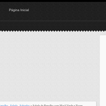
Página Inicial
Repolho
,
Salada
,
Salgados
» Salada de Repolho com Maçã Verde e Nozes