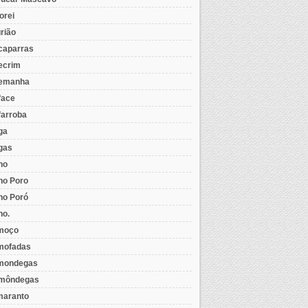
orei
rião
caparras
ecrim
emanha
face
farroba
ga
gas
ho
ho Poro
ho Poró
ho.
moço
mofadas
mondegas
môndegas
aranto