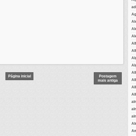
ad
Ag
Al
Al
Al
Al
Al
Al
Al
Al
Página inicial
Postagem
Al
mais antiga
Al
Al
al
al
al
Al
Am