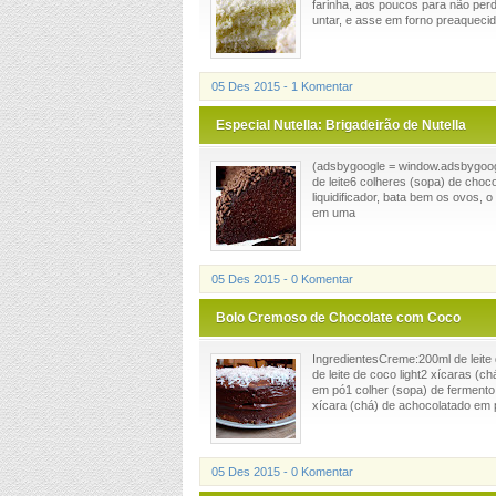
farinha, aos poucos para não per
untar, e asse em forno preaquecido
05 Des 2015 - 1 Komentar
Especial Nutella: Brigadeirão de Nutella
(adsbygoogle = window.adsbygoogle
de leite6 colheres (sopa) de cho
liquidificador, bata bem os ovos, 
em uma
05 Des 2015 - 0 Komentar
Bolo Cremoso de Chocolate com Coco
IngredientesCreme:200ml de leite
de leite de coco light2 xícaras (c
em pó1 colher (sopa) de fermento 
xícara (chá) de achocolatado em p
05 Des 2015 - 0 Komentar