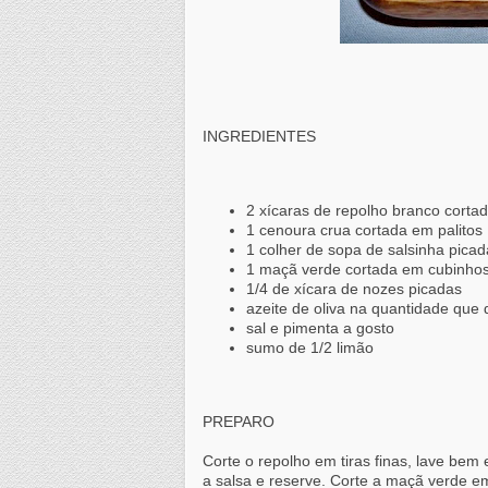
INGREDIENTES
2
xícaras
de repolho branco corta
1 cenoura crua cortada em palitos
1 colher de sopa de salsinha picad
1 maçã verde cortada em cubinho
1/4 de
xícara
de nozes picadas
azeite de oliva na quantidade que 
sal e pimenta a gosto
sumo de 1/2 limão
PREPARO
Corte o repolho em tiras finas, lave bem
a salsa e reserve. Corte a maçã verde e