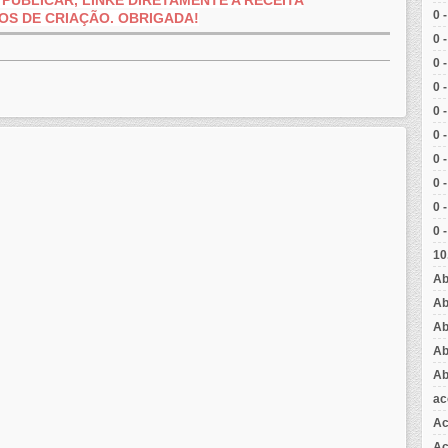
PUBLICAR, LINKE DIRETAMENTE A RECEITA
0 
OS
DE CRIAÇÃO.
OBRIGADA!
0 
0 
0 
0 
0 
0 
0 
0 
0 
10
Ab
Ab
Ab
Ab
Ab
ac
Ac
Aç