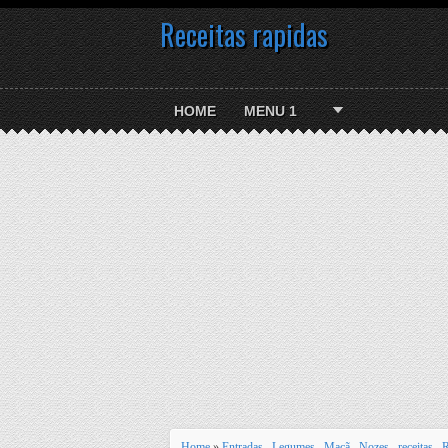
Receitas rapidas
HOME
MENU 1
Home
»
Entradas
,
Legumes
,
Maçã
,
Nozes
,
receitas
,