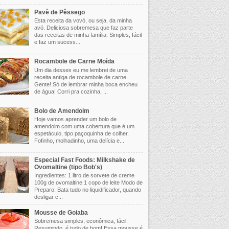
Pavê de Pêssego
Esta receita da vovó, ou seja, da minha
avó. Deliciosa sobremesa que faz parte
das receitas de minha família. Simples, fácil
e faz um sucess...
Rocambole de Carne Moída
Um dia desses eu me lembrei de uma
receita antiga de rocambole de carne.
Gente! Só de lembrar minha boca encheu
de água! Corri pra cozinha, ...
Bolo de Amendoim
Hoje vamos aprender um bolo de
amendoim com uma cobertura que é um
espetáculo, tipo paçoquinha de colher.
Fofinho, molhadinho, uma delícia e...
Especial Fast Foods: Milkshake de
Ovomaltine (tipo Bob's)
Ingredientes: 1 litro de sorvete de creme
100g de ovomaltine 1 copo de leite Modo de
Preparo: Bata tudo no liquidificador, quando
desligar c...
Mousse de Goiaba
Sobremesa simples, econômica, fácil.
Resumindo, é tudo de bom! Essa mousse é