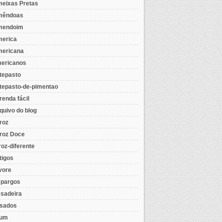
eixas Pretas
mêndoas
mendoim
erica
ericana
ericanos
tepasto
tepasto-de-pimentao
renda fácil
quivo do blog
roz
roz Doce
roz-diferente
tigos
vore
pargos
sadeira
sados
tum