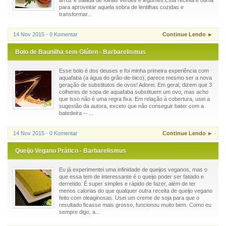
arroz e salada de folhas verdes e legumes.Esta receita é ótima
para aproveitar aquela sobra de lentilhas cozidas e
transformar...
14 Nov 2015 - 0 Komentar
Continue Lendo ►
Bolo de Baunilha sem Glúten - Barbarelismus
Esse bolo é dos deuses e foi minha primeira experiência com
aquafaba (a água do grão-de-bico); parece mesmo ser a nova
geração de substitutos de ovos! Adorei. Em geral, dizem que 3
colheres de sopa de aquafaba substituem um ovo, mas acho
que isso não é uma regra fixa. Em relação à cobertura, usei a
sugestão da autora, exceto que não conseguir bater com a
batedeira -- ...
14 Nov 2015 - 0 Komentar
Continue Lendo ►
Queijo Vegano Prático - Barbarelismus
Eu já experimentei uma infinidade de queijos veganos, mas o
que essa tem de interessante é o queijo poder ser fatiado e
derretido. É super simples e rápido de fazer, além de ter
menos calorias do que qualquer outra receita de queijo vegano
feito com oleaginosas. Usei um creme de soja para que o
resultado ficasse mais grosso, funcionou muito bem. Como eu
sempre digo, a...