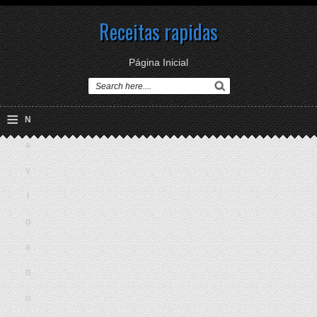
Receitas rapidas
Página Inicial
≡
N
a
v
i
g
a
ti
o