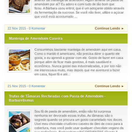
anterior da manteiga de amendoim. Algum amante de pasta de
amendoim por aí? Eu adoro e comi tudo de tão bom que
ficou. A Bárbara usou eritrol, que é um adoçante obtido através
da fermentação da sucrose. Se você não tiver, utilize o açúcar
que você está acostumado ...
22 Nov 2015 - 0 Komentar
Continue Lendo ►
Manteiga de Amendoim Caseira
Consumimos bastante manteiga de amendoim aqui em casa.
Como o marido é americano, não precisa dizer o quanto ele
gosta, e eu aprendi a gostar com ele. Gosto de fazer em casa
porque além de ficar mais gostoso, é mais saudável e
econômico. Nunca gostei das industrializadas, e por isto não
me interessava muito, mas depois que me aventurei a fazer
em casa, fiquei fã e até...
21 Nov 2015 - 0 Komentar
Continue Lendo ►
Trufas de Tâmaras Recheadas com Pasta de Amendoim -
Barbarelismus
Sou fã de pasta de amendoim, então não foi surpresa
nenhuma ter devorado essas trufas. As tâmaras são o
segredo quando se procura um gosto caramelado nos doces.
Usei meu chocolate crudívoro caseiro de óleo de coco para a
cobertura, mas você pode usar qualquer chocolate vegano da