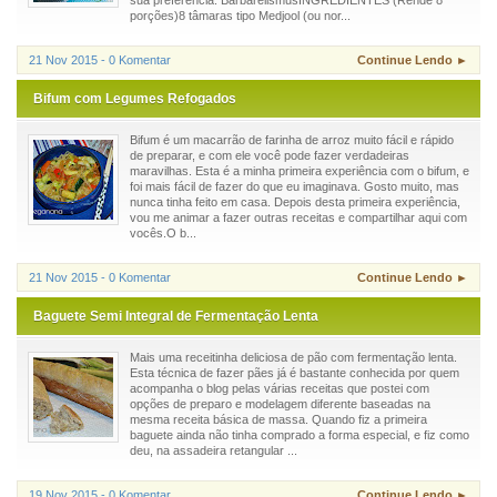
sua preferência. BarbarelismusINGREDIENTES (Rende 8
porções)8 tâmaras tipo Medjool (ou nor...
21 Nov 2015 - 0 Komentar
Continue Lendo ►
Bifum com Legumes Refogados
Bifum é um macarrão de farinha de arroz muito fácil e rápido
de preparar, e com ele você pode fazer verdadeiras
maravilhas. Esta é a minha primeira experiência com o bifum, e
foi mais fácil de fazer do que eu imaginava. Gosto muito, mas
nunca tinha feito em casa. Depois desta primeira experiência,
vou me animar a fazer outras receitas e compartilhar aqui com
vocês.O b...
21 Nov 2015 - 0 Komentar
Continue Lendo ►
Baguete Semi Integral de Fermentação Lenta
Mais uma receitinha deliciosa de pão com fermentação lenta.
Esta técnica de fazer pães já é bastante conhecida por quem
acompanha o blog pelas várias receitas que postei com
opções de preparo e modelagem diferente baseadas na
mesma receita básica de massa. Quando fiz a primeira
baguete ainda não tinha comprado a forma especial, e fiz como
deu, na assadeira retangular ...
19 Nov 2015 - 0 Komentar
Continue Lendo ►