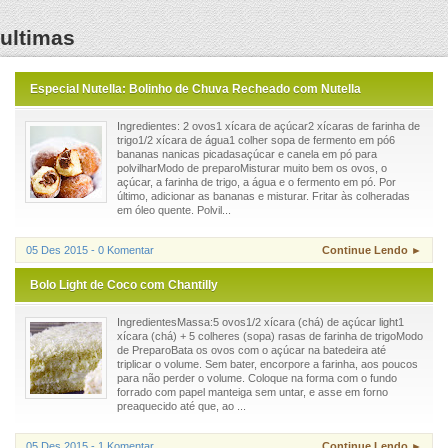
ultimas
Especial Nutella: Bolinho de Chuva Recheado com Nutella
Ingredientes: 2 ovos1 xícara de açúcar2 xícaras de farinha de
trigo1/2 xícara de água1 colher sopa de fermento em pó6
bananas nanicas picadasaçúcar e canela em pó para
polvilharModo de preparoMisturar muito bem os ovos, o
açúcar, a farinha de trigo, a água e o fermento em pó. Por
último, adicionar as bananas e misturar. Fritar às colheradas
em óleo quente. Polvil...
05 Des 2015 - 0 Komentar
Continue Lendo ►
Bolo Light de Coco com Chantilly
IngredientesMassa:5 ovos1/2 xícara (chá) de açúcar light1
xícara (chá) + 5 colheres (sopa) rasas de farinha de trigoModo
de PreparoBata os ovos com o açúcar na batedeira até
triplicar o volume. Sem bater, encorpore a farinha, aos poucos
para não perder o volume. Coloque na forma com o fundo
forrado com papel manteiga sem untar, e asse em forno
preaquecido até que, ao ...
05 Des 2015 - 1 Komentar
Continue Lendo ►