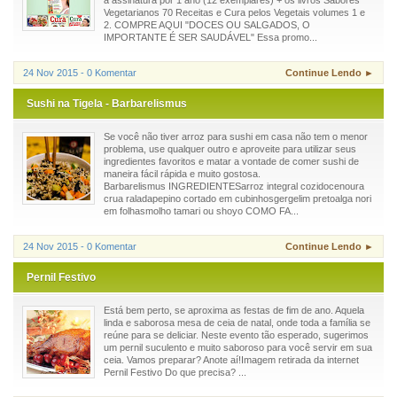
a assinatura por 1 ano (12 exemplares) + os livros Sabores
Vegetarianos 70 Receitas e Cura pelos Vegetais volumes 1 e
2. COMPRE AQUI "DOCES OU SALGADOS, O
IMPORTANTE É SER SAUDÁVEL" Essa promo...
24 Nov 2015 - 0 Komentar
Continue Lendo ►
Sushi na Tigela - Barbarelismus
Se você não tiver arroz para sushi em casa não tem o menor
problema, use qualquer outro e aproveite para utilizar seus
ingredientes favoritos e matar a vontade de comer sushi de
maneira fácil rápida e muito gostosa.
Barbarelismus INGREDIENTESarroz integral cozidocenoura
crua raladapepino cortado em cubinhosgergelim pretoalga nori
em folhasmolho tamari ou shoyo COMO FA...
24 Nov 2015 - 0 Komentar
Continue Lendo ►
Pernil Festivo
Está bem perto, se aproxima as festas de fim de ano. Aquela
linda e saborosa mesa de ceia de natal, onde toda a família se
reúne para se deliciar. Neste evento tão esperado, sugerimos
um pernil suculento e muito saboroso para você servir em sua
ceia. Vamos preparar? Anote aí!Imagem retirada da internet
Pernil Festivo Do que precisa? ...