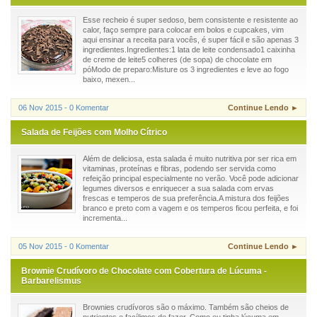
Esse recheio é super sedoso, bem consistente e resistente ao
calor, faço sempre para colocar em bolos e cupcakes, vim
aqui ensinar a receita para vocês, é super fácil e são apenas 3
ingredientes.Ingredientes:1 lata de leite condensado1 caixinha
de creme de leite5 colheres (de sopa) de chocolate em
póModo de preparo:Misture os 3 ingredientes e leve ao fogo
baixo, mexen...
06 Nov 2015 - 0 Komentar
Continue Lendo ►
Salada de Feijões com Molho Cítrico
Além de deliciosa, esta salada é muito nutritiva por ser rica em
vitaminas, proteínas e fibras, podendo ser servida como
refeição principal especialmente no verão. Você pode adicionar
legumes diversos e enriquecer a sua salada com ervas
frescas e temperos de sua preferência.A mistura dos feijões
branco e preto com a vagem e os temperos ficou perfeita, e foi
incrementa...
05 Nov 2015 - 0 Komentar
Continue Lendo ►
Brownie Crudívoro de Chocolate com Cobertura de Lúcuma -
Barbarelismus
Brownies crudívoros são o máximo. Também são cheios de