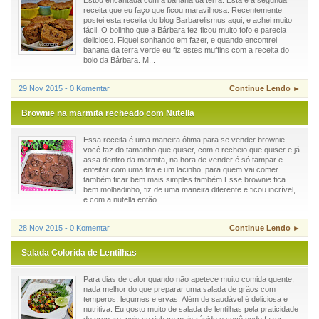
Estou encantada com a banana da terra. Esta é a segunda
receita que eu faço que ficou maravilhosa. Recentemente
postei esta receita do blog Barbarelismus aqui, e achei muito
fácil. O bolinho que a Bárbara fez ficou muito fofo e parecia
delicioso. Fiquei sonhando em fazer, e quando encontrei
banana da terra verde eu fiz estes muffins com a receita do
bolo da Bárbara. M...
29 Nov 2015 - 0 Komentar
Continue Lendo ►
Brownie na marmita recheado com Nutella
Essa receita é uma maneira ótima para se vender brownie,
você faz do tamanho que quiser, com o recheio que quiser e já
assa dentro da marmita, na hora de vender é só tampar e
enfeitar com uma fita e um lacinho, para quem vai comer
também ficar bem mais simples também.Esse brownie fica
bem molhadinho, fiz de uma maneira diferente e ficou incrível,
e com a nutella então...
28 Nov 2015 - 0 Komentar
Continue Lendo ►
Salada Colorida de Lentilhas
Para dias de calor quando não apetece muito comida quente,
nada melhor do que preparar uma salada de grãos com
temperos, legumes e ervas. Além de saudável é deliciosa e
nutritiva. Eu gosto muito de salada de lentilhas pela praticidade