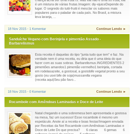
criança acha ser uma fruta rs. Mas ela não é uma só fruta, ela
é um mistura de várias frutas.Imagem: diy-ejuiceDepende do
lugar. O segredo do tutti-frutti é mesclar os sabores mais
populares para o paladar de cada país. No Brasil, a mistura
leva laranja, ...
18 Nov 2015 - 1 Komentar
Continue Lendo ►
Sanduíche Vegano com Berinjela e pimentão Assado -
Barbarelismus
Esta receita é daquelas do tipo “junta tudo que tem” e faz. Na
verdade nem é uma receita, eu diria que é uma ideia do que
fazer com as suas sobras. Barbarelismus.INGREDIENTES 2
pimentões amarelos1 pimentão vermelho1 berinjela, cortada
em rodelasazeite, a gostosal, a gostobife vegetal pronto a seu
gosto (eu usei bife de soja)mussarella vegana
(receita aqui)Seu pão favo...
18 Nov 2015 - 0 Komentar
Continue Lendo ►
Rocambole com Amêndoas Laminadas e Doce de Leite
Natal chegando e uma sobremesa bem apresentada e gostosa
na mesa, faz um sucesso! Esse rocambole é mesmo um
espetáculo. Anote aí a receita e boas festas!Imagem enviada
por Receitas da Net Rocambole com Amêndoas Laminadas e
Doce de Leite Do que precisa? 6 claras 6 gemas 6