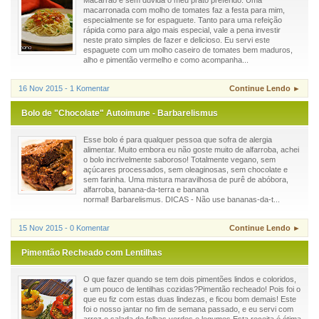
Macarrão é sem dúvida o meu prato preferido. Uma
macarronada com molho de tomates faz a festa para mim,
especialmente se for espaguete. Tanto para uma refeição
rápida como para algo mais especial, vale a pena investir
neste prato simples de fazer e delicioso. Eu servi este
espaguete com um molho caseiro de tomates bem maduros,
alho e pimentão vermelho e como acompanha...
16 Nov 2015 - 1 Komentar
Continue Lendo ►
Bolo de "Chocolate" Autoimune - Barbarelismus
Esse bolo é para qualquer pessoa que sofra de alergia
alimentar. Muito embora eu não goste muito de alfarroba, achei
o bolo incrivelmente saboroso! Totalmente vegano, sem
açúcares processados, sem oleaginosas, sem chocolate e
sem farinha. Uma mistura maravilhosa de purê de abóbora,
alfarroba, banana-da-terra e banana
normal! Barbarelismus. DICAS - Não use bananas-da-t...
15 Nov 2015 - 0 Komentar
Continue Lendo ►
Pimentão Recheado com Lentilhas
O que fazer quando se tem dois pimentões lindos e coloridos,
e um pouco de lentilhas cozidas?Pimentão recheado! Pois foi o
que eu fiz com estas duas lindezas, e ficou bom demais! Este
foi o nosso jantar no fim de semana passado, e eu servi com