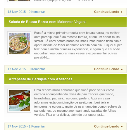
colheres (sopa) de açúcar 5 colheres...
18 Nov 2015 - 0 Komentar
Continue Lendo ►
Salada de Batata Baroa com Maionese Vegana
Esta é a minha primeira receita com batata baroa, ou melhor
com parsnip, que é da mesma família, e tem um sabor muito
similar. Já comi batata baroa no Brasil, mas nunca tinha tido a
oportunidade de fazer nenhuma receita com ela. Fiquei super
feliz com a minha primeira experiência, e agora que sei onde
encontrar, vou comprar mais vezes e experimentar outras
possibilid...
17 Nov 2015 - 0 Komentar
Continue Lendo ►
Antepasto de Berinjela com Azeitonas
Uma receita muito saborosa que você pode servir como
entrada acompanhando fatias de pão francês quentinho,
torradinhas, pão sírio, ou como preferir. Aqui em casa
adoramos esta combinação de azeitonas, berinjela e
temperos, e eu gosto muito de usar também como recheio de
sanduíches, ou mesmo acompanhando saladas de folhas
verdes. Fica uma delícia, além de ser super prá...
17 Nov 2015 - 1 Komentar
Continue Lendo ►