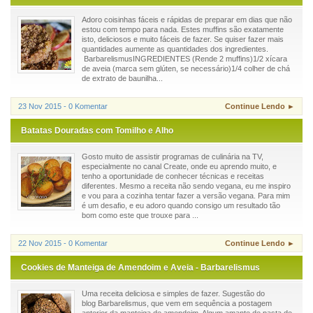
Adoro coisinhas fáceis e rápidas de preparar em dias que não
estou com tempo para nada. Estes muffins são exatamente
isto, deliciosos e muito fáceis de fazer. Se quiser fazer mais
quantidades aumente as quantidades dos ingredientes.
BarbarelismusINGREDIENTES (Rende 2 muffins)1/2 xícara
de aveia (marca sem glúten, se necessário)1/4 colher de chá
de extrato de baunilha...
23 Nov 2015 - 0 Komentar
Continue Lendo ►
Batatas Douradas com Tomilho e Alho
Gosto muito de assistir programas de culinária na TV,
especialmente no canal Create, onde eu aprendo muito, e
tenho a oportunidade de conhecer técnicas e receitas
diferentes. Mesmo a receita não sendo vegana, eu me inspiro
e vou para a cozinha tentar fazer a versão vegana. Para mim
é um desafio, e eu adoro quando consigo um resultado tão
bom como este que trouxe para ...
22 Nov 2015 - 0 Komentar
Continue Lendo ►
Cookies de Manteiga de Amendoim e Aveia - Barbarelismus
Uma receita deliciosa e simples de fazer. Sugestão do
blog Barbarelismus, que vem em sequência a postagem