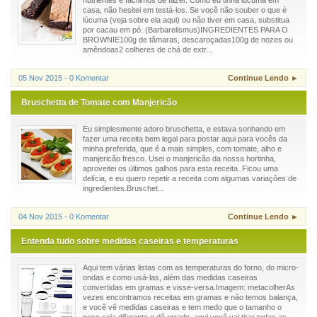
nutrientes e facílimos de fazer. Como eu tinha lúcuma em
casa, não hesitei em testá-los. Se você não souber o que é
lúcuma (veja sobre ela aqui) ou não tiver em casa, substitua
por cacau em pó. (Barbarelismus)INGREDIENTES PARA O
BROWNIE100g de tâmaras, descaroçadas100g de nozes ou
amêndoas2 colheres de chá de extr...
05 Nov 2015 - 0 Komentar
Continue Lendo ►
Bruschetta de Tomate com Manjericão
Eu simplesmente adoro bruschetta, e estava sonhando em
fazer uma receita bem legal para postar aqui para vocês da
minha preferida, que é a mais simples, com tomate, alho e
manjericão fresco. Usei o manjericão da nossa hortinha,
aproveitei os últimos galhos para esta receita. Ficou uma
delícia, e eu quero repetir a receita com algumas variações de
ingredientes.Bruschet...
04 Nov 2015 - 0 Komentar
Continue Lendo ►
Entenda tudo sobre medidas caseiras e temperaturas
Aqui tem várias listas com as temperaturas do forno, do micro-
ondas e como usá-las, além das medidas caseiras
convertidas em gramas e visse-versa.Imagem: metacolherAs
vezes encontramos receitas em gramas e não temos balança,
e você vê medidas caseiras e tem medo que o tamanho o