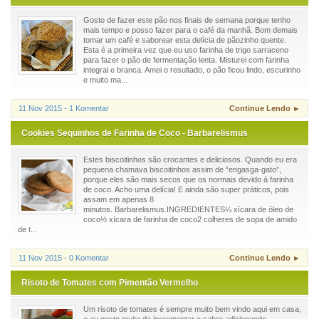
Gosto de fazer este pão nos finais de semana porque tenho
mais tempo e posso fazer para o café da manhã. Bom demais
tomar um café e saborear esta delícia de pãozinho quente.
Esta é a primeira vez que eu uso farinha de trigo sarraceno
para fazer o pão de fermentação lenta. Misturei com farinha
integral e branca. Amei o resultado, o pão ficou lindo, escurinho
e muito ma...
11 Nov 2015 - 1 Komentar
Continue Lendo ►
Cookies Sequinhos de Farinha de Coco - Barbarelismus
Estes biscoitinhos são crocantes e deliciosos. Quando eu era
pequena chamava biscoitinhos assim de “engasga-gato”,
porque eles são mais secos que os normais devido à farinha
de coco. Acho uma delícia! E ainda são super práticos, pois
assam em apenas 8
minutos. Barbarelismus.INGREDIENTES¼ xícara de óleo de
coco½ xícara de farinha de coco2 colheres de sopa de amido
de t...
11 Nov 2015 - 0 Komentar
Continue Lendo ►
Risoto de Tomates com Pimentão Vermelho
Um risoto de tomates é sempre muito bem vindo aqui em casa,