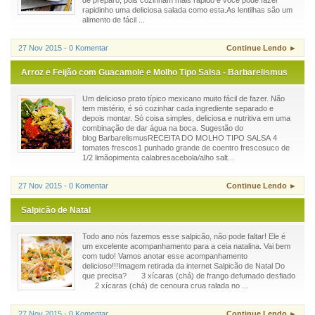
de preparo, pois cozinham mais rápido e você pode fazer
rapidinho uma deliciosa salada como esta.As lentilhas são um
alimento de fácil ...
27 Nov 2015 - 0 Komentar
Continue Lendo ►
Arroz e Feijão com Guacamole e Molho Tipo Salsa - Barbarelismus
Um delicioso prato típico mexicano muito fácil de fazer. Não
tem mistério, é só cozinhar cada ingrediente separado e
depois montar. Só coisa simples, deliciosa e nutritiva em uma
combinação de dar água na boca. Sugestão do
blog BarbarelismusRECEITA DO MOLHO TIPO SALSA 4
tomates frescos1 punhado grande de coentro frescosuco de
1/2 limãopimenta calabresacebola/alho salt...
27 Nov 2015 - 0 Komentar
Continue Lendo ►
Salpicão de Natal
Todo ano nós fazemos esse salpicão, não pode faltar! Ele é
um excelente acompanhamento para a ceia natalina. Vai bem
com tudo! Vamos anotar esse acompanhamento
delicioso!!!Imagem retirada da internet Salpicão de Natal Do
que precisa? 3 xícaras (chá) de frango defumado desfiado
2 xícaras (chá) de cenoura crua ralada no ...
27 Nov 2015 - 0 Komentar
Continue Lendo ►