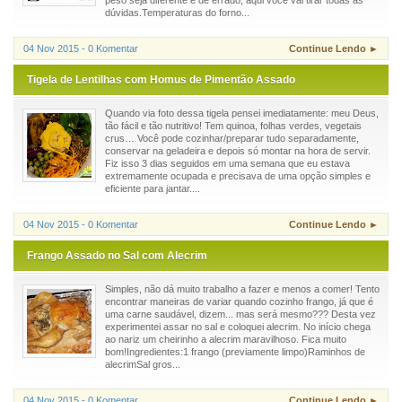
peso seja diferente e dê errado, aqui você vai tirar todas as
dúvidas.Temperaturas do forno...
04 Nov 2015 - 0 Komentar
Continue Lendo ►
Tigela de Lentilhas com Homus de Pimentão Assado
Quando via foto dessa tigela pensei imediatamente: meu Deus,
tão fácil e tão nutritivo! Tem quinoa, folhas verdes, vegetais
crus… Você pode cozinhar/preparar tudo separadamente,
conservar na geladeira e depois só montar na hora de servir.
Fiz isso 3 dias seguidos em uma semana que eu estava
extremamente ocupada e precisava de uma opção simples e
eficiente para jantar....
04 Nov 2015 - 0 Komentar
Continue Lendo ►
Frango Assado no Sal com Alecrim
Simples, não dá muito trabalho a fazer e menos a comer! Tento
encontrar maneiras de variar quando cozinho frango, já que é
uma carne saudável, dizem... mas será mesmo??? Desta vez
experimentei assar no sal e coloquei alecrim. No início chega
ao nariz um cheirinho a alecrim maravilhoso. Fica muito
bom!Ingredientes:1 frango (previamente limpo)Raminhos de
alecrimSal gros...
04 Nov 2015 - 0 Komentar
Continue Lendo ►