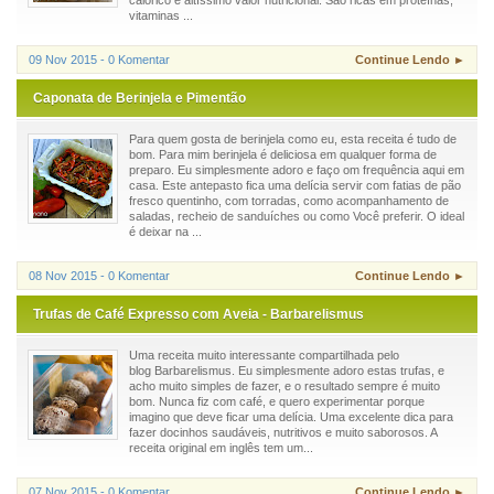
calórico e altíssimo valor nutricional. São ricas em proteínas,
vitaminas ...
09 Nov 2015 - 0 Komentar
Continue Lendo ►
Caponata de Berinjela e Pimentão
Para quem gosta de berinjela como eu, esta receita é tudo de
bom. Para mim berinjela é deliciosa em qualquer forma de
preparo. Eu simplesmente adoro e faço om frequência aqui em
casa. Este antepasto fica uma delícia servir com fatias de pão
fresco quentinho, com torradas, como acompanhamento de
saladas, recheio de sanduíches ou como Você preferir. O ideal
é deixar na ...
08 Nov 2015 - 0 Komentar
Continue Lendo ►
Trufas de Café Expresso com Aveia - Barbarelismus
Uma receita muito interessante compartilhada pelo
blog Barbarelismus. Eu simplesmente adoro estas trufas, e
acho muito simples de fazer, e o resultado sempre é muito
bom. Nunca fiz com café, e quero experimentar porque
imagino que deve ficar uma delícia. Uma excelente dica para
fazer docinhos saudáveis, nutritivos e muito saborosos. A
receita original em inglês tem um...
07 Nov 2015 - 0 Komentar
Continue Lendo ►