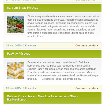
Sal com Ervas Frescas
Diminua a quantidade de sal e aumente o sabor da sua comida
com o sal aromatizado de ervas. Prepare o seu sal usando as
ervas frescas ou secas, pimentas ou especiarias, e com isto
estará diminuindo a ingesta de sal e cuidando da sua saúde.
Fácil e rápido de fazer, econômico e muito saudável, esta é
uma ótima e sugestão que você pode utilizar para as suas
receitas.O ex...
26 Nov 2015 - 0 Komentar
Continue Lendo ►
Pavê de Pêssego
Esta receita da vovó, ou seja, da minha avó. Deliciosa
sobremesa que faz parte das receitas de minha família.
Simples, fácil e faz um sucesso todo ano nas ceias natalinas.
E também pode ser servido em ocasiões especiais. Vamos
conferir?Imagem retirada da internet Pavê de Pêssego Do que
precisa? 3 colheres (sopa) de amido de mi...
26 Nov 2015 - 0 Komentar
Continue Lendo ►
Batatas Crocantes em Meia Lua Assadas sem Óleo -
Barbarelismus