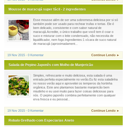
Mousse de maracujá super fácil - 2 ingredientes
Esse mousse além de ser uma sobremesa deliciosa por si só
também pode ser usado para rechear trufas e tortas. Ele é
bem delicado, consistente e com sabor natural de
maracujá.Acredite, o único trabalho que você tem é coar o
suco e misturar com o leite condensado, não necessita de
liquidificador, nem fogo.Ingredientes:1 xícara de suco natural
de maracujá (aproximadament...
19 Nov 2015 - 0 Komentar
Continue Lendo ►
Salada de Pepino Japonês com Molho de Manjericão
Simples, refrescante e muito deliciosa, esta salada é uma
entrada perfeita especialmente no verão.Eu fiz esta saladinha
no nosso verão aqui e aproveitei os temperos da hortinha
orgânica. Este ano plantamos bastante manjericão bem
miudinho e eu usei muito para fazer coisas deliciosas para
nós. O pepino japonês combina perfeitamente com qualquer
erva fresca e eu pessoal...
19 Nov 2015 - 0 Komentar
Continue Lendo ►
Robalo Grelhado com Especiarias Aneto