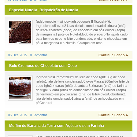
Especial Nutella: Brigadeirão de Nutella
(adsbygoogle = window.adsbygoogle || []).push({});
Ingredientes5 ovos2 latas de leite condensado1 xícara (chá)
de leite6 colheres (sopa) de chocolate em pó1 colher (sopa)
de margarina1 pote de NutellaModo de preparoNo liquidificador,
bata bem os ovos, o leite condensado, o leite, o chocolate em
pó, a margarina e a Nutella. Coloque em uma
05 Des 2015 - 0 Komentar
Continue Lendo ►
Bolo Cremoso de Chocolate com Coco
IngredientesCreme:200ml de leite de coco light100g de coco
ralado1 lata de leite condensado3 ovosMassa:200ml de leite de
coco light2 xícaras (chá) de açúcar3 xícaras (chá) de farinha
de trigo1 xícara (chá) de achocolatado em pó1 colher (sopa)
de fermento em pó2 xícaras (chá) de leite4 ovosCobertura:1
lata de leite condensado1 xícara (chá) de achocolatado em
póCoco ral...
05 Des 2015 - 0 Komentar
Continue Lendo ►
Muffim de Banana da Terra sem Açúcar e sem Farinha