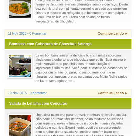
e eu gosto muito de incrementar o sabor adicionando
temperos, legumes e ervas diferentes sempre que faço. Desta
vez eu misturei com pimentão vermelho assado que cortei em
tirinhas e misturei ao refogado que foi temperado com páprica.
Ficou uma delícia, e eu servi com salada de folhas
verdes.Grau de dificuldad...
11 Nov 2015 - 0 Komentar
Continue Lendo ►
Bombons com Cobertura de Chocolate Amargo
Estes bombons são uma delícia e ficaram mais saborosos
ainda com a cobertura de chocolate que eu fiz. Esta receita é
muito versátil e as possibilidades de substituição de
ingredientes são muitas. Você pode substituir as castanhas de
caju por castanhas do pará, nozes ou amendoim, e as
tâmaras por ameixas pretas ou damascos. Muito fácil e rápido
de fazer, sem açúcar e s...
10 Nov 2015 - 0 Komentar
Continue Lendo ►
Salada de Lentilha com Cenouras
Uma ideia muito boa para aproveitar sobras de lentilha cozida.
Não pode ser mais fácil de fazer, basta misturar as lentilhas
com legumes, ervas e temperos e você tem uma saladinha
deliciosa e nutritiva. Experimente, você vai se surpreender
com o sabor desta salada.As lentilhas contém baixo teor