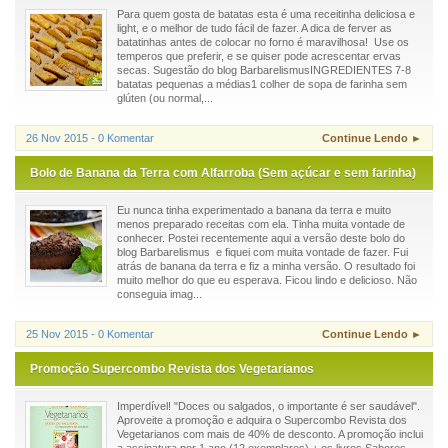
Para quem gosta de batatas esta é uma receitinha deliciosa e
light, e o melhor de tudo fácil de fazer. A dica de ferver as
batatinhas antes de colocar no forno é maravilhosa! Use os
temperos que preferir, e se quiser pode acrescentar ervas
secas. Sugestão do blog BarbarelismusINGREDIENTES 7-8
batatas pequenas a médias1 colher de sopa de farinha sem
glúten (ou normal,...
26 Nov 2015 - 0 Komentar
Continue Lendo ►
Bolo de Banana da Terra com Alfarroba (Sem açúcar e sem farinha)
Eu nunca tinha experimentado a banana da terra e muito
menos preparado receitas com ela. Tinha muita vontade de
conhecer. Postei recentemente aqui a versão deste bolo do
blog Barbarelismus e fiquei com muita vontade de fazer. Fui
atrás de banana da terra e fiz a minha versão. O resultado foi
muito melhor do que eu esperava. Ficou lindo e delicioso. Não
conseguia imag...
25 Nov 2015 - 0 Komentar
Continue Lendo ►
Promoção Supercombo Revista dos Vegetarianos
Imperdível! "Doces ou salgados, o importante é ser saudável".
Aproveite a promoção e adquira o Supercombo Revista dos
Vegetarianos com mais de 40% de desconto. A promoção inclui