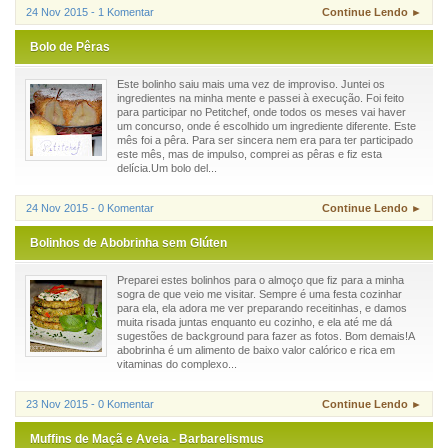
24 Nov 2015 - 1 Komentar
Continue Lendo ►
Bolo de Pêras
Este bolinho saiu mais uma vez de improviso. Juntei os
ingredientes na minha mente e passei à execução. Foi feito
para participar no Petitchef, onde todos os meses vai haver
um concurso, onde é escolhido um ingrediente diferente. Este
mês foi a pêra. Para ser sincera nem era para ter participado
este mês, mas de impulso, comprei as pêras e fiz esta
delícia.Um bolo del...
24 Nov 2015 - 0 Komentar
Continue Lendo ►
Bolinhos de Abobrinha sem Glúten
Preparei estes bolinhos para o almoço que fiz para a minha
sogra de que veio me visitar. Sempre é uma festa cozinhar
para ela, ela adora me ver preparando receitinhas, e damos
muita risada juntas enquanto eu cozinho, e ela até me dá
sugestões de background para fazer as fotos. Bom demais!A
abobrinha é um alimento de baixo valor calórico e rica em
vitaminas do complexo...
23 Nov 2015 - 0 Komentar
Continue Lendo ►
Muffins de Maçã e Aveia - Barbarelismus