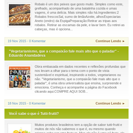
Robalo é um dos peixes que gosto muito. Simples como este,
grelhado, acompanhado de uma batatinha cozida e umas
vagens, é uma delícia. Mais simples não há.Ingredientes:2
Robalos frescosSal, sumo de limãoAzeite, alhosEspeciarias
Aneto (endro) da EspigaPreparação:Retirar as tripas aos
robalos. Retirar as escamas da pele, e lavar bem. Eu retirei as
cabeças, mas é opciona...
19 Nov 2015 - 0 Komentar
Continue Lendo ►
"Vegetarianismo, que a compaixão fale mais alto que o paladar" -
Eduardo Anandadeva
Obra embasada em dados recentes e reflexões profundas que
nos levam a olhar para o tema com o ponto de vista
sustentável e espiritual, inspirando a todos, vegetarianos ou
não. "Vegetarianismo, que a compaixão fale mais alto que o
paladar", é uma obra universalista que ensina, surpreende e
emociona. Conheça e acompanhe a página do Facebook
clicando aqui.COMPRE AQUI SOB...
18 Nov 2015 - 0 Komentar
Continue Lendo ►
Você sabe o que é Tutti-frutti?
Muitos produtos brasileiros tem a opção de sabor tutti-frutti e
muitos de nós não sabemos o que é, eu mesmo quando