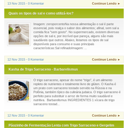
13 Nov 2015 - 0 Komentar
Continue Lendo ►
Quais os tipos de sal e como utilizá-los?
Imagem: zeroporcentoNa nossa alimentação o sal é parte
essencial, pois realça o sabor dos alimentos; afinal, sem sal a
comida fica "sem gosto". No supermercado, existem diversas
opções de sal e, por incrível que pareça, alguns são mais
saudáveis que outros. Abaixo, listamos os tipos de sal
disponíveis para consumo e suas principais
características:Sal refinadoImagem: ...
12 Nov 2015 - 0 Komentar
Continue Lendo ►
Kasha de Trigo Sarraceno - Barbarelismus
O trigo sarraceno, apesar do nome “trigo”, é um alimento
repleto de nutrientes e totalmente livre de glúten. O Kasha é
um prato com sarraceno tostado servido na Rússia e na
Polônia, também típico da culinária judaica. O trigo sarraceno é
perfeito para substituir o arroz de forma muito saudável e
nutritiva. Barbarelismus INGREDIENTES 1 xícara de trigo
sarraceno tostad...
12 Nov 2015 - 0 Komentar
Continue Lendo ►
Pãozinho de Fermentação Lenta com Trigo Sarraceno e Gergelim