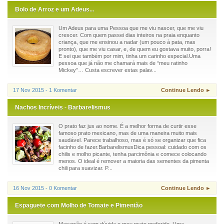
Bolo de Arroz e um Adeus...
Um Adeus para uma Pessoa que me viu nascer, que me viu
crescer. Com quem passei dias inteiros na praia enquanto
criança, que me ensinou a nadar (um pouco à pata, mas
pronto), que me viu casar, e, de quem eu gostava muito, porra!
E sei que também por mim, tinha um carinho especial.Uma
pessoa que já não me chamará mais de “meu ratinho
Mickey”… Custa escrever estas palav...
17 Nov 2015 - 1 Komentar
Continue Lendo ►
Nachos Incríveis - Barbarelismus
O prato faz jus ao nome. É a melhor forma de curtir esse
famoso prato mexicano, mas de uma maneira muito mais
saudável. Parece trabalhoso, mas é só se organizar que fica
facinho de fazer.BarbarelismusDica pessoal: cuidado com os
chilis e molho picante, tenha parcimônia e comece colocando
menos. O ideal é remover a maioria das sementes da pimenta
chili para suavizar. P...
16 Nov 2015 - 0 Komentar
Continue Lendo ►
Espaguete com Molho de Tomate e Pimentão