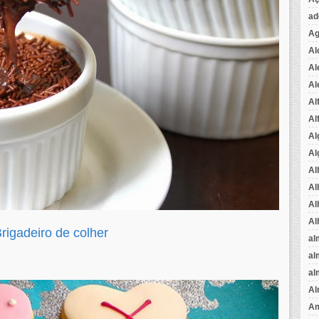
ad
Ag
Al
Al
Al
Al
Al
Al
Al
Al
Al
Al
Al
Brigadeiro de colher
al
al
al
Al
Am