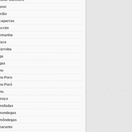
orei
rião
caparras
ecrim
emanha
face
farroba
ga
gas
ho
ho Poro
ho Poró
ho.
moço
mofadas
mondegas
môndegas
aranto