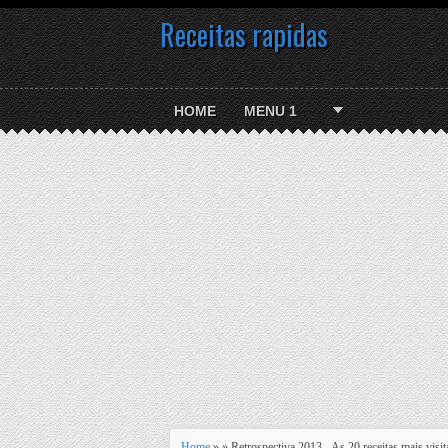
Receitas rapidas
HOME
MENU 1
Home
» » Retrospectiva 2013 - As 20 receitas mais visi