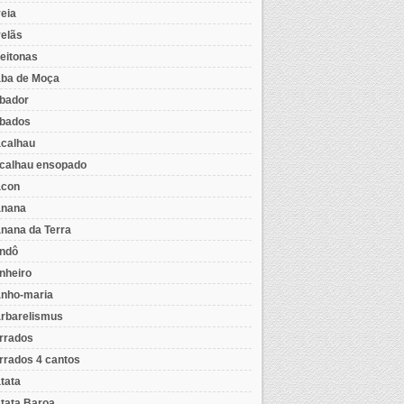
eia
elãs
eitonas
ba de Moça
bador
bados
calhau
calhau ensopado
con
nana
nana da Terra
ndô
nheiro
nho-maria
rbarelismus
rrados
rrados 4 cantos
tata
tata Baroa