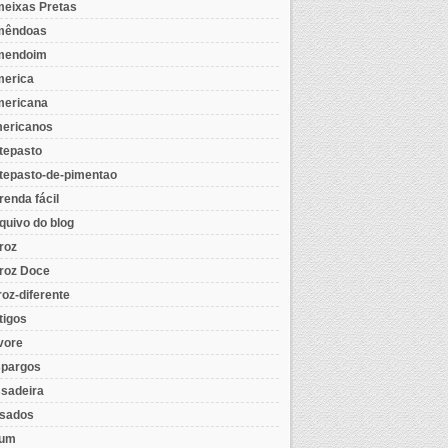
eixas Pretas
mêndoas
mendoim
erica
ericana
ericanos
tepasto
tepasto-de-pimentao
renda fácil
quivo do blog
roz
roz Doce
roz-diferente
tigos
vore
pargos
sadeira
sados
tum