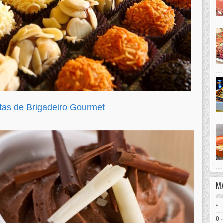
itas de Brigadeiro Gourmet
M
*
0 