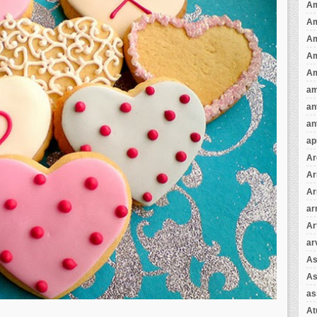
Am
A
A
Am
Am
am
an
an
ap
Ar
Ar
Ar
ar
Ar
ar
As
As
as
A