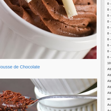
0 
0 
0 
0 
0 
0 
0 
0 
0 
0 
10
Mousse de Chocolate
Ab
Ab
Ab
Ab
Ab
ac
Ac
Aç