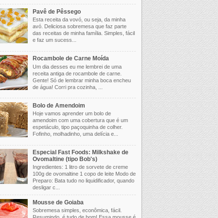
Pavê de Pêssego
Esta receita da vovó, ou seja, da minha
avó. Deliciosa sobremesa que faz parte
das receitas de minha família. Simples, fácil
e faz um sucess...
Rocambole de Carne Moída
Um dia desses eu me lembrei de uma
receita antiga de rocambole de carne.
Gente! Só de lembrar minha boca encheu
de água! Corri pra cozinha, ...
Bolo de Amendoim
Hoje vamos aprender um bolo de
amendoim com uma cobertura que é um
espetáculo, tipo paçoquinha de colher.
Fofinho, molhadinho, uma delícia e...
Especial Fast Foods: Milkshake de
Ovomaltine (tipo Bob's)
Ingredientes: 1 litro de sorvete de creme
100g de ovomaltine 1 copo de leite Modo de
Preparo: Bata tudo no liquidificador, quando
desligar c...
Mousse de Goiaba
Sobremesa simples, econômica, fácil.
Resumindo, é tudo de bom! Essa mousse é