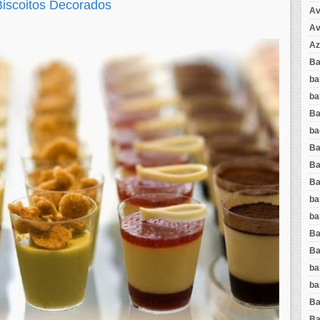
Biscoitos Decorados
Av
Av
Az
Ba
ba
ba
Ba
ba
Ba
Ba
Ba
ba
ba
Ba
Ba
ba
ba
Ba
Ba