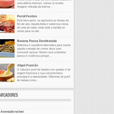
uma delícia mesmo!, vamos à receita.
Imagem retirada da interne...
Pernil Festivo
Está bem perto, se aproxima as festas de
fim de ano. Aquela linda e saborosa mesa
de ceia de natal, onde toda a família se
reúne para se del...
Banana Passa Desidratada
Deliciosa e saudável alternativa para saciar
aquela vontade de comer doce sem
consumir açúcar. Neste caso a banana
passa é crudívora porque ...
Aligot Francês
O clássico purê de batata com queijos é de
origem francesa e sua característica
principal é a elasticidade. Diferente do purê
de batata comu...
ARCADORES
- Avental/crochet