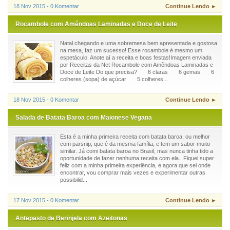
18 Nov 2015 - 0 Komentar
Continue Lendo ►
Rocambole com Amêndoas Laminadas e Doce de Leite
Natal chegando e uma sobremesa bem apresentada e gostosa
na mesa, faz um sucesso! Esse rocambole é mesmo um
espetáculo. Anote aí a receita e boas festas!Imagem enviada
por Receitas da Net Rocambole com Amêndoas Laminadas e
Doce de Leite Do que precisa? 6 claras 6 gemas 6
colheres (sopa) de açúcar 5 colheres...
18 Nov 2015 - 0 Komentar
Continue Lendo ►
Salada de Batata Baroa com Maionese Vegana
Esta é a minha primeira receita com batata baroa, ou melhor
com parsnip, que é da mesma família, e tem um sabor muito
similar. Já comi batata baroa no Brasil, mas nunca tinha tido a
oportunidade de fazer nenhuma receita com ela. Fiquei super
feliz com a minha primeira experiência, e agora que sei onde
encontrar, vou comprar mais vezes e experimentar outras
possibilid...
17 Nov 2015 - 0 Komentar
Continue Lendo ►
Antepasto de Berinjela com Azeitonas