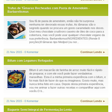
Trufas de Tâmaras Recheadas com Pasta de Amendoim -
Barbarelismus
Sou fã de pasta de amendoim, então não foi surpresa
nenhuma ter devorado essas trufas. As tâmaras são o
segredo quando se procura um gosto caramelado nos doces.
Usei meu chocolate crudívoro caseiro de óleo de coco para a
cobertura, mas você pode usar qualquer chocolate vegano da
sua preferência. BarbarelismusINGREDIENTES (Rende 8
porções)8 tâmaras tipo Medjool (ou nor...
21 Nov 2015 - 0 Komentar
Continue Lendo ►
Bifum com Legumes Refogados
Bifum é um macarrão de farinha de arroz muito fácil e rápido
de preparar, e com ele você pode fazer verdadeiras
maravilhas. Esta é a minha primeira experiência com o bifum, e
foi mais fácil de fazer do que eu imaginava. Gosto muito, mas
nunca tinha feito em casa. Depois desta primeira experiência,
vou me animar a fazer outras receitas e compartilhar aqui com
vocês.O b...
21 Nov 2015 - 0 Komentar
Continue Lendo ►
Baguete Semi Integral de Fermentação Lenta