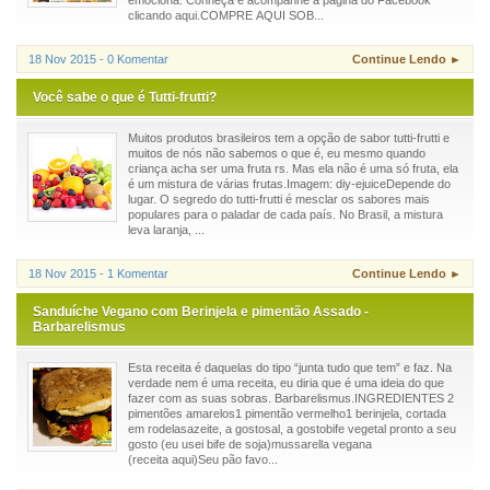
clicando aqui.COMPRE AQUI SOB...
18 Nov 2015 - 0 Komentar
Continue Lendo ►
Você sabe o que é Tutti-frutti?
Muitos produtos brasileiros tem a opção de sabor tutti-frutti e
muitos de nós não sabemos o que é, eu mesmo quando
criança acha ser uma fruta rs. Mas ela não é uma só fruta, ela
é um mistura de várias frutas.Imagem: diy-ejuiceDepende do
lugar. O segredo do tutti-frutti é mesclar os sabores mais
populares para o paladar de cada país. No Brasil, a mistura
leva laranja, ...
18 Nov 2015 - 1 Komentar
Continue Lendo ►
Sanduíche Vegano com Berinjela e pimentão Assado -
Barbarelismus
Esta receita é daquelas do tipo “junta tudo que tem” e faz. Na
verdade nem é uma receita, eu diria que é uma ideia do que
fazer com as suas sobras. Barbarelismus.INGREDIENTES 2
pimentões amarelos1 pimentão vermelho1 berinjela, cortada
em rodelasazeite, a gostosal, a gostobife vegetal pronto a seu
gosto (eu usei bife de soja)mussarella vegana
(receita aqui)Seu pão favo...