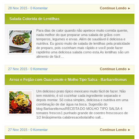
28 Nov 2015 - 0 Komentar
Continue Lendo ►
Salada Colorida de Lentilhas
Para dias de calor quando não apetece muito comida quente,
nada melhor do que preparar uma salada de grãos com
temperos, legumes e ervas. Além de saudável é deliciosa e
nutritiva. Eu gosto muito de salada de lentilhas pela praticidade
de preparo, pois cozinham mais rápido e você pode fazer
rapidinho uma deliciosa salada como esta.As lentilhas são um
alimento de fácil ...
27 Nov 2015 - 0 Komentar
Continue Lendo ►
Arroz e Feijão com Guacamole e Molho Tipo Salsa - Barbarelismus
Um delicioso prato típico mexicano muito fácil de fazer. Não
tem mistério, é só cozinhar cada ingrediente separado e
depois montar. Só coisa simples, deliciosa e nutritiva em uma
combinação de dar água na boca. Sugestão do
blog BarbarelismusRECEITA DO MOLHO TIPO SALSA 4
tomates frescos1 punhado grande de coentro frescosuco de
1/2 limãopimenta calabresacebola/alho salt...
27 Nov 2015 - 0 Komentar
Continue Lendo ►