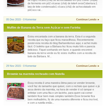
de fermento em pó2 xícaras (chá) de leite4 ovosCobertura:1
lata de leite condensado1 xícara (chá) de achocolatado em
póCoco ral...
05 Des 2015 - 0 Komentar
Continue Lendo ►
Muffim de Banana da Terra sem Açúcar e sem Farinha
Estou encantada com a banana da terra. Esta é a segunda
receita que eu faço que ficou maravilhosa. Recentemente
postei esta receita do blog Barbarelismus aqui, e achei muito
fácil. O bolinho que a Bárbara fez ficou muito fofo e parecia
delicioso. Fiquei sonhando em fazer, e quando encontrei
banana da terra verde eu fiz estes muffins com a receita do
bolo da Bárbara. M...
29 Nov 2015 - 0 Komentar
Continue Lendo ►
Brownie na marmita recheado com Nutella
Essa receita é uma maneira ótima para se vender brownie,
você faz do tamanho que quiser, com o recheio que quiser e já
assa dentro da marmita, na hora de vender é só tampar e
enfeitar com uma fita e um lacinho, para quem vai comer
também ficar bem mais simples também.Esse brownie fica
bem molhadinho, fiz de uma maneira diferente e ficou incrível,
e com a nutella então...