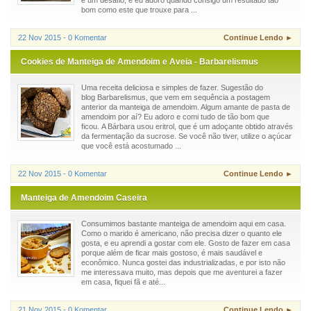
bom como este que trouxe para ...
22 Nov 2015 - 0 Komentar
Continue Lendo ►
Cookies de Manteiga de Amendoim e Aveia - Barbarelismus
Uma receita deliciosa e simples de fazer. Sugestão do
blog Barbarelismus, que vem em sequência a postagem
anterior da manteiga de amendoim. Algum amante de pasta de
amendoim por aí? Eu adoro e comi tudo de tão bom que
ficou. A Bárbara usou eritrol, que é um adoçante obtido através
da fermentação da sucrose. Se você não tiver, utilize o açúcar
que você está acostumado ...
22 Nov 2015 - 0 Komentar
Continue Lendo ►
Manteiga de Amendoim Caseira
Consumimos bastante manteiga de amendoim aqui em casa.
Como o marido é americano, não precisa dizer o quanto ele
gosta, e eu aprendi a gostar com ele. Gosto de fazer em casa
porque além de ficar mais gostoso, é mais saudável e
econômico. Nunca gostei das industrializadas, e por isto não
me interessava muito, mas depois que me aventurei a fazer
em casa, fiquei fã e até...
21 Nov 2015 - 0 Komentar
Continue Lendo ►