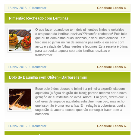
15 Nov 2015 - 0 Komentar
Continue Lendo ►
Pimentão Recheado com Lentilhas
O que fazer quando se tem dois pimentões lindos e coloridos,
e um pouco de lentilhas cozidas?Pimentão recheado! Pois foi o
que eu fiz com estas duas lindezas, e ficou bom demais! Este
foi o nosso jantar no fim de semana passado, e eu servi com
arroz e salada de folhas verdes e legumes.Esta receita é ótima
para aproveitar aquela sobra de lentilhas cozidas e
transformar...
14 Nov 2015 - 0 Komentar
Continue Lendo ►
Bolo de Baunilha sem Glúten - Barbarelismus
Esse bolo é dos deuses e foi minha primeira experiência com
aquafaba (a água do grão-de-bico); parece mesmo ser a nova
geração de substitutos de ovos! Adorei. Em geral, dizem que 3
colheres de sopa de aquafaba substituem um ovo, mas acho
que isso não é uma regra fixa. Em relação à cobertura, usei a
sugestão da autora, exceto que não conseguir bater com a
batedeira -- ...
14 Nov 2015 - 0 Komentar
Continue Lendo ►