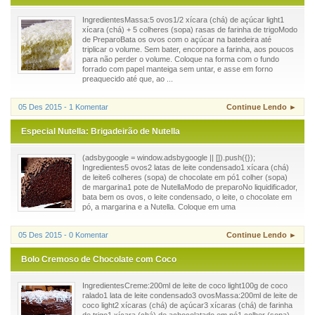
IngredientesMassa:5 ovos1/2 xícara (chá) de açúcar light1
xícara (chá) + 5 colheres (sopa) rasas de farinha de trigoModo
de PreparoBata os ovos com o açúcar na batedeira até
triplicar o volume. Sem bater, encorpore a farinha, aos poucos
para não perder o volume. Coloque na forma com o fundo
forrado com papel manteiga sem untar, e asse em forno
preaquecido até que, ao ...
05 Des 2015 - 1 Komentar
Continue Lendo ►
Especial Nutella: Brigadeirão de Nutella
(adsbygoogle = window.adsbygoogle || []).push({});
Ingredientes5 ovos2 latas de leite condensado1 xícara (chá)
de leite6 colheres (sopa) de chocolate em pó1 colher (sopa)
de margarina1 pote de NutellaModo de preparoNo liquidificador,
bata bem os ovos, o leite condensado, o leite, o chocolate em
pó, a margarina e a Nutella. Coloque em uma
05 Des 2015 - 0 Komentar
Continue Lendo ►
Bolo Cremoso de Chocolate com Coco
IngredientesCreme:200ml de leite de coco light100g de coco
ralado1 lata de leite condensado3 ovosMassa:200ml de leite de
coco light2 xícaras (chá) de açúcar3 xícaras (chá) de farinha
de trigo1 xícara (chá) de achocolatado em pó1 colher (sopa)