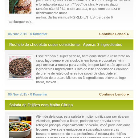
e foi adaptada aqui com * "ovo" de chia. A versão daqui
também não foi frita, e sim assada, o que com certeza é
definitivamente muito
melhor. BarbarelismusINGREDIENTES (cerca de 6
hambúrgueres)...
06 Nov 2015 - 0 Komentar
Continue Lendo ►
Recheio de chocolate super consistente - Apenas 3 ingredientes
Esse recheio é super sedoso, bem consistente e resistente ao
calor, faço sempre para colocar em bolos e cupcakes, vim
aqui ensinar a receita para vocês, é super fácil e são apenas 3
ingredientes.Ingredientes:1 lata de leite condensado1 caixinha
de creme de leite5 colheres (de sopa) de chocolate em
póModo de preparo:Misture os 3 ingredientes e leve ao fogo
baixo, mexen...
06 Nov 2015 - 0 Komentar
Continue Lendo ►
Salada de Feijões com Molho Cítrico
Além de deliciosa, esta salada é muito nutritiva por ser rica em
vitaminas, proteínas e fibras, podendo ser servida como
refeição principal especialmente no verão. Você pode adicionar
legumes diversos e enriquecer a sua salada com ervas
frescas e temperos de sua preferência.A mistura dos feijões
branco e preto com a vagem e os temperos ficou perfeita, e foi