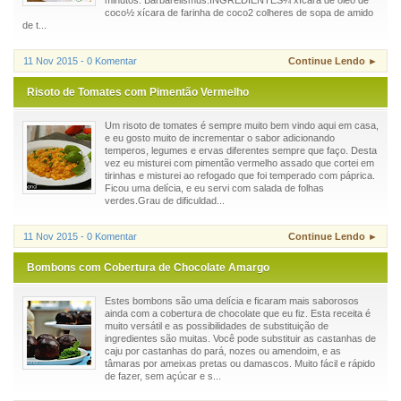
coco½ xícara de farinha de coco2 colheres de sopa de amido
de t...
11 Nov 2015 - 0 Komentar
Continue Lendo ►
Risoto de Tomates com Pimentão Vermelho
Um risoto de tomates é sempre muito bem vindo aqui em casa,
e eu gosto muito de incrementar o sabor adicionando
temperos, legumes e ervas diferentes sempre que faço. Desta
vez eu misturei com pimentão vermelho assado que cortei em
tirinhas e misturei ao refogado que foi temperado com páprica.
Ficou uma delícia, e eu servi com salada de folhas
verdes.Grau de dificuldad...
11 Nov 2015 - 0 Komentar
Continue Lendo ►
Bombons com Cobertura de Chocolate Amargo
Estes bombons são uma delícia e ficaram mais saborosos
ainda com a cobertura de chocolate que eu fiz. Esta receita é
muito versátil e as possibilidades de substituição de
ingredientes são muitas. Você pode substituir as castanhas de
caju por castanhas do pará, nozes ou amendoim, e as
tâmaras por ameixas pretas ou damascos. Muito fácil e rápido
de fazer, sem açúcar e s...