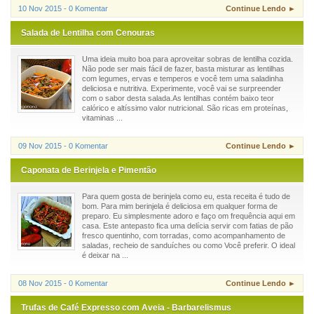
10 Nov 2015 - 0 Komentar
Continue Lendo ►
Salada de Lentilha com Cenouras
Uma ideia muito boa para aproveitar sobras de lentilha cozida.
Não pode ser mais fácil de fazer, basta misturar as lentilhas
com legumes, ervas e temperos e você tem uma saladinha
deliciosa e nutritiva. Experimente, você vai se surpreender
com o sabor desta salada.As lentilhas contém baixo teor
calórico e altíssimo valor nutricional. São ricas em proteínas,
vitaminas ...
09 Nov 2015 - 0 Komentar
Continue Lendo ►
Caponata de Berinjela e Pimentão
Para quem gosta de berinjela como eu, esta receita é tudo de
bom. Para mim berinjela é deliciosa em qualquer forma de
preparo. Eu simplesmente adoro e faço om frequência aqui em
casa. Este antepasto fica uma delícia servir com fatias de pão
fresco quentinho, com torradas, como acompanhamento de
saladas, recheio de sanduíches ou como Você preferir. O ideal
é deixar na ...
08 Nov 2015 - 0 Komentar
Continue Lendo ►
Trufas de Café Expresso com Aveia - Barbarelismus