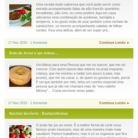
Uma receita muito saborosa que você pode servir como
entrada acompanhando fatias de pão francês quentinho,
torradinhas, pão sírio, ou como preferir. Aqui em casa
adoramos esta combinação de azeitonas, berinjela e
temperos, e eu gosto muito de usar também como recheio de
sanduíches, ou mesmo acompanhando saladas de folhas
verdes. Fica uma delícia, além de ser super prá...
17 Nov 2015 - 1 Komentar
Continue Lendo ►
Bolo de Arroz e um Adeus...
Um Adeus para uma Pessoa que me viu nascer, que me viu
crescer. Com quem passei dias inteiros na praia enquanto
criança, que me ensinou a nadar (um pouco à pata, mas
pronto), que me viu casar, e, de quem eu gostava muito, porra!
E sei que também por mim, tinha um carinho especial.Uma
pessoa que já não me chamará mais de “meu ratinho
Mickey”… Custa escrever estas palav...
17 Nov 2015 - 1 Komentar
Continue Lendo ►
Nachos Incríveis - Barbarelismus
O prato faz jus ao nome. É a melhor forma de curtir esse
famoso prato mexicano, mas de uma maneira muito mais
saudável. Parece trabalhoso, mas é só se organizar que fica
facinho de fazer.BarbarelismusDica pessoal: cuidado com os