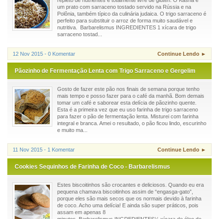
um prato com sarraceno tostado servido na Rússia e na
Polônia, também típico da culinária judaica. O trigo sarraceno é
perfeito para substituir o arroz de forma muito saudável e
nutritiva. Barbarelismus INGREDIENTES 1 xícara de trigo
sarraceno tostad...
12 Nov 2015 - 0 Komentar
Continue Lendo ►
Pãozinho de Fermentação Lenta com Trigo Sarraceno e Gergelim
Gosto de fazer este pão nos finais de semana porque tenho
mais tempo e posso fazer para o café da manhã. Bom demais
tomar um café e saborear esta delícia de pãozinho quente.
Esta é a primeira vez que eu uso farinha de trigo sarraceno
para fazer o pão de fermentação lenta. Misturei com farinha
integral e branca. Amei o resultado, o pão ficou lindo, escurinho
e muito ma...
11 Nov 2015 - 1 Komentar
Continue Lendo ►
Cookies Sequinhos de Farinha de Coco - Barbarelismus
Estes biscoitinhos são crocantes e deliciosos. Quando eu era
pequena chamava biscoitinhos assim de “engasga-gato”,
porque eles são mais secos que os normais devido à farinha
de coco. Acho uma delícia! E ainda são super práticos, pois
assam em apenas 8
minutos. Barbarelismus.INGREDIENTES¼ xícara de óleo de