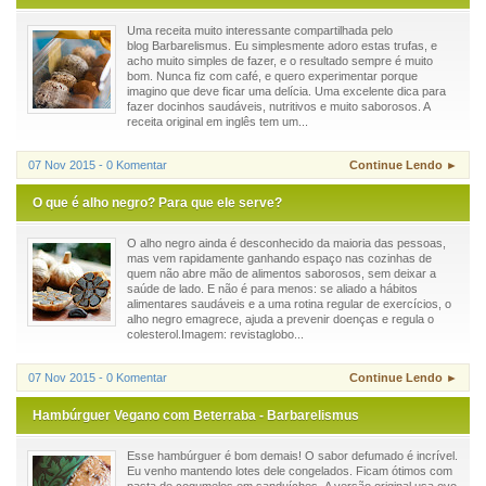
Uma receita muito interessante compartilhada pelo
blog Barbarelismus. Eu simplesmente adoro estas trufas, e
acho muito simples de fazer, e o resultado sempre é muito
bom. Nunca fiz com café, e quero experimentar porque
imagino que deve ficar uma delícia. Uma excelente dica para
fazer docinhos saudáveis, nutritivos e muito saborosos. A
receita original em inglês tem um...
07 Nov 2015 - 0 Komentar
Continue Lendo ►
O que é alho negro? Para que ele serve?
O alho negro ainda é desconhecido da maioria das pessoas,
mas vem rapidamente ganhando espaço nas cozinhas de
quem não abre mão de alimentos saborosos, sem deixar a
saúde de lado. E não é para menos: se aliado a hábitos
alimentares saudáveis e a uma rotina regular de exercícios, o
alho negro emagrece, ajuda a prevenir doenças e regula o
colesterol.Imagem: revistaglobo...
07 Nov 2015 - 0 Komentar
Continue Lendo ►
Hambúrguer Vegano com Beterraba - Barbarelismus
Esse hambúrguer é bom demais! O sabor defumado é incrível.
Eu venho mantendo lotes dele congelados. Ficam ótimos com
pasta de cogumelos em sanduíches. A versão original usa ovo