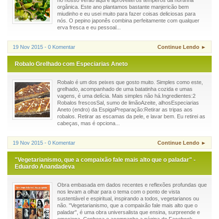
orgânica. Este ano plantamos bastante manjericão bem
miudinho e eu usei muito para fazer coisas deliciosas para
nós. O pepino japonês combina perfeitamente com qualquer
erva fresca e eu pessoal...
19 Nov 2015 - 0 Komentar
Continue Lendo ►
Robalo Grelhado com Especiarias Aneto
Robalo é um dos peixes que gosto muito. Simples como este,
grelhado, acompanhado de uma batatinha cozida e umas
vagens, é uma delícia. Mais simples não há.Ingredientes:2
Robalos frescosSal, sumo de limãoAzeite, alhosEspeciarias
Aneto (endro) da EspigaPreparação:Retirar as tripas aos
robalos. Retirar as escamas da pele, e lavar bem. Eu retirei as
cabeças, mas é opciona...
19 Nov 2015 - 0 Komentar
Continue Lendo ►
"Vegetarianismo, que a compaixão fale mais alto que o paladar" -
Eduardo Anandadeva
Obra embasada em dados recentes e reflexões profundas que
nos levam a olhar para o tema com o ponto de vista
sustentável e espiritual, inspirando a todos, vegetarianos ou
não. "Vegetarianismo, que a compaixão fale mais alto que o
paladar", é uma obra universalista que ensina, surpreende e
emociona. Conheça e acompanhe a página do Facebook