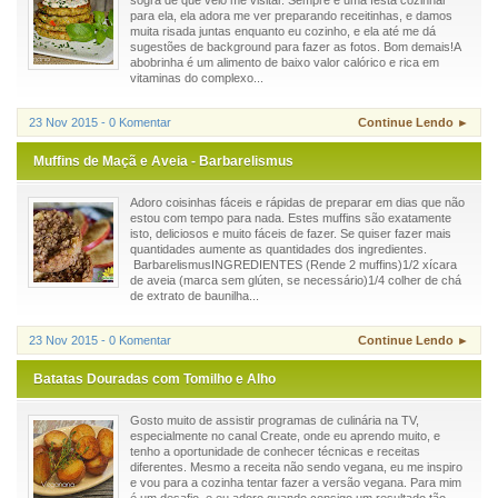
para ela, ela adora me ver preparando receitinhas, e damos
muita risada juntas enquanto eu cozinho, e ela até me dá
sugestões de background para fazer as fotos. Bom demais!A
abobrinha é um alimento de baixo valor calórico e rica em
vitaminas do complexo...
23 Nov 2015 - 0 Komentar
Continue Lendo ►
Muffins de Maçã e Aveia - Barbarelismus
Adoro coisinhas fáceis e rápidas de preparar em dias que não
estou com tempo para nada. Estes muffins são exatamente
isto, deliciosos e muito fáceis de fazer. Se quiser fazer mais
quantidades aumente as quantidades dos ingredientes.
BarbarelismusINGREDIENTES (Rende 2 muffins)1/2 xícara
de aveia (marca sem glúten, se necessário)1/4 colher de chá
de extrato de baunilha...
23 Nov 2015 - 0 Komentar
Continue Lendo ►
Batatas Douradas com Tomilho e Alho
Gosto muito de assistir programas de culinária na TV,
especialmente no canal Create, onde eu aprendo muito, e
tenho a oportunidade de conhecer técnicas e receitas
diferentes. Mesmo a receita não sendo vegana, eu me inspiro
e vou para a cozinha tentar fazer a versão vegana. Para mim
é um desafio, e eu adoro quando consigo um resultado tão