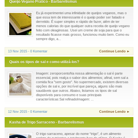
Queijo Vegano Prático - Barbarelismus
Eu já experimentei uma infinidade de queijos veganos, mas o
que essa tem de interessante é o queijo poder ser fatiado e
derretido. É super simples e rápido de fazer, além de ter
menos calorias do que qualquer outra receita de queijo vegano
feito com oleaginosas. Usei um creme de soja para que o
resultado ficasse mais grosso, funcionou muito bem. Como eu
sempre digo, a...
13 Nov 2015 - 0 Komentar
Continue Lendo ►
Quais os tipos de sal e como utilizá-los?
Imagem: zeroporcentoNa nossa alimentação o sal é parte
essencial, pois realça o sabor dos alimentos; afinal, sem sal a
comida fica "sem gosto". No supermercado, existem diversas
opções de sal e, por incrível que pareça, alguns são mais
saudáveis que outros. Abaixo, listamos os tipos de sal
disponíveis para consumo e suas principais
características:Sal refinadoImagem: ...
12 Nov 2015 - 0 Komentar
Continue Lendo ►
Kasha de Trigo Sarraceno - Barbarelismus
O trigo sarraceno, apesar do nome “trigo”, é um alimento
repleto de nutrientes e totalmente livre de glúten. O Kasha é