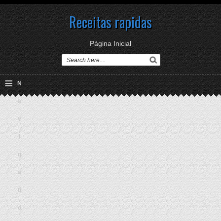
Receitas rapidas
Página Inicial
≡
N
a
v
i
g
a
ti
o