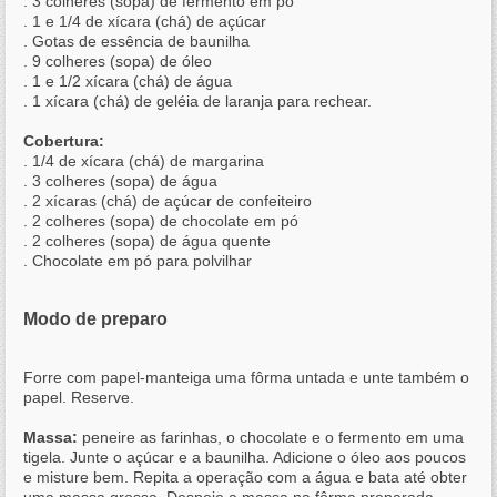
. 3 colheres (sopa) de fermento em pó
. 1 e 1/4 de xícara (chá) de açúcar
. Gotas de essência de baunilha
. 9 colheres (sopa) de óleo
. 1 e 1/2 xícara (chá) de água
. 1 xícara (chá) de geléia de laranja para rechear.
Cobertura:
. 1/4 de xícara (chá) de margarina
. 3 colheres (sopa) de água
. 2 xícaras (chá) de açúcar de confeiteiro
. 2 colheres (sopa) de chocolate em pó
. 2 colheres (sopa) de água quente
. Chocolate em pó para polvilhar
Modo de preparo
Forre com papel-manteiga uma fôrma untada e unte também o
papel. Reserve.
Massa:
peneire as farinhas, o chocolate e o fermento em uma
tigela. Junte o açúcar e a baunilha. Adicione o óleo aos poucos
e misture bem. Repita a operação com a água e bata até obter
uma massa grossa. Despeje a massa na fôrma preparada.