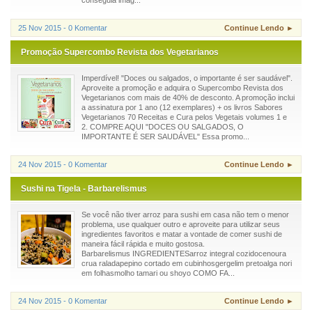
25 Nov 2015 - 0 Komentar
Continue Lendo ►
Promoção Supercombo Revista dos Vegetarianos
Imperdível! "Doces ou salgados, o importante é ser saudável".
Aproveite a promoção e adquira o Supercombo Revista dos
Vegetarianos com mais de 40% de desconto. A promoção inclui
a assinatura por 1 ano (12 exemplares) + os livros Sabores
Vegetarianos 70 Receitas e Cura pelos Vegetais volumes 1 e
2. COMPRE AQUI "DOCES OU SALGADOS, O
IMPORTANTE É SER SAUDÁVEL" Essa promo...
24 Nov 2015 - 0 Komentar
Continue Lendo ►
Sushi na Tigela - Barbarelismus
Se você não tiver arroz para sushi em casa não tem o menor
problema, use qualquer outro e aproveite para utilizar seus
ingredientes favoritos e matar a vontade de comer sushi de
maneira fácil rápida e muito gostosa.
Barbarelismus INGREDIENTESarroz integral cozidocenoura
crua raladapepino cortado em cubinhosgergelim pretoalga nori
em folhasmolho tamari ou shoyo COMO FA...
24 Nov 2015 - 0 Komentar
Continue Lendo ►