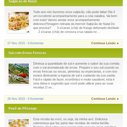
Salpicão de Natal
Todo ano nós fazemos esse salpicão, não pode faltar! Ele é
um excelente acompanhamento para a ceia natalina. Vai bem
com tudo! Vamos anotar esse acompanhamento
delicioso!!!Imagem retirada da internet Salpicão de Natal Do
que precisa? 3 xícaras (chá) de frango defumado desfiado
2 xícaras (chá) de cenoura crua ralada no ...
27 Nov 2015 - 0 Komentar
Continue Lendo ►
Sal com Ervas Frescas
Diminua a quantidade de sal e aumente o sabor da sua comida
com o sal aromatizado de ervas. Prepare o seu sal usando as
ervas frescas ou secas, pimentas ou especiarias, e com isto
estará diminuindo a ingesta de sal e cuidando da sua saúde.
Fácil e rápido de fazer, econômico e muito saudável, esta é
uma ótima e sugestão que você pode utilizar para as suas
receitas.O ex...
26 Nov 2015 - 0 Komentar
Continue Lendo ►
Pavê de Pêssego
Esta receita da vovó, ou seja, da minha avó. Deliciosa
sobremesa que faz parte das receitas de minha família.
Simples, fácil e faz um sucesso todo ano nas ceias natalinas.