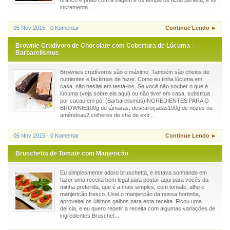
incrementa...
05 Nov 2015 - 0 Komentar
Continue Lendo ►
Brownie Crudívoro de Chocolate com Cobertura de Lúcuma -
Barbarelismus
Brownies crudívoros são o máximo. Também são cheios de
nutrientes e facílimos de fazer. Como eu tinha lúcuma em
casa, não hesitei em testá-los. Se você não souber o que é
lúcuma (veja sobre ela aqui) ou não tiver em casa, substitua
por cacau em pó. (Barbarelismus)INGREDIENTES PARA O
BROWNIE100g de tâmaras, descaroçadas100g de nozes ou
amêndoas2 colheres de chá de extr...
05 Nov 2015 - 0 Komentar
Continue Lendo ►
Bruschetta de Tomate com Manjericão
Eu simplesmente adoro bruschetta, e estava sonhando em
fazer uma receita bem legal para postar aqui para vocês da
minha preferida, que é a mais simples, com tomate, alho e
manjericão fresco. Usei o manjericão da nossa hortinha,
aproveitei os últimos galhos para esta receita. Ficou uma
delícia, e eu quero repetir a receita com algumas variações de
ingredientes.Bruschet...