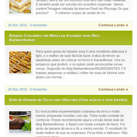
E também pode ser servido em ocasiões especiais. Vamos
conferir?Imagem retirada da internet Pavê de Pêssego Do que
precisa? 3 colheres (sopa) de amido de mi...
26 Nov 2015 - 0 Komentar
Continue Lendo ►
Batatas Crocantes em Meia Lua Assadas sem Óleo -
Barbarelismus
Para quem gosta de batatas esta é uma receitinha deliciosa e
light, e o melhor de tudo fácil de fazer. A dica de ferver as
batatinhas antes de colocar no forno é maravilhosa! Use os
temperos que preferir, e se quiser pode acrescentar ervas
secas. Sugestão do blog BarbarelismusINGREDIENTES 7-8
batatas pequenas a médias1 colher de sopa de farinha sem
glúten (ou normal,...
26 Nov 2015 - 0 Komentar
Continue Lendo ►
Bolo de Banana da Terra com Alfarroba (Sem açúcar e sem farinha)
Eu nunca tinha experimentado a banana da terra e muito
menos preparado receitas com ela. Tinha muita vontade de
conhecer. Postei recentemente aqui a versão deste bolo do
blog Barbarelismus e fiquei com muita vontade de fazer. Fui
atrás de banana da terra e fiz a minha versão. O resultado foi
muito melhor do que eu esperava. Ficou lindo e delicioso. Não
conseguia imag...