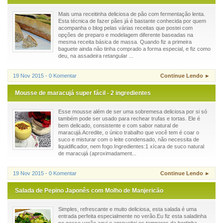
Mais uma receitinha deliciosa de pão com fermentação lenta.
Esta técnica de fazer pães já é bastante conhecida por quem
acompanha o blog pelas várias receitas que postei com
opções de preparo e modelagem diferente baseadas na
mesma receita básica de massa. Quando fiz a primeira
baguete ainda não tinha comprado a forma especial, e fiz como
deu, na assadeira retangular ...
19 Nov 2015 - 0 Komentar
Continue Lendo ►
Mousse de maracujá super fácil - 2 ingredientes
Esse mousse além de ser uma sobremesa deliciosa por si só
também pode ser usado para rechear trufas e tortas. Ele é
bem delicado, consistente e com sabor natural de
maracujá.Acredite, o único trabalho que você tem é coar o
suco e misturar com o leite condensado, não necessita de
liquidificador, nem fogo.Ingredientes:1 xícara de suco natural
de maracujá (aproximadament...
19 Nov 2015 - 0 Komentar
Continue Lendo ►
Salada de Pepino Japonês com Molho de Manjericão
Simples, refrescante e muito deliciosa, esta salada é uma
entrada perfeita especialmente no verão.Eu fiz esta saladinha
no nosso verão aqui e aproveitei os temperos da hortinha