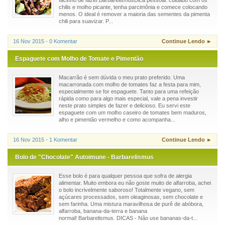
chilis e molho picante, tenha parcimônia e comece colocando
menos. O ideal é remover a maioria das sementes da pimenta
chili para suavizar. P...
16 Nov 2015 - 0 Komentar
Continue Lendo ►
Espaguete com Molho de Tomate e Pimentão
Macarrão é sem dúvida o meu prato preferido. Uma
macarronada com molho de tomates faz a festa para mim,
especialmente se for espaguete. Tanto para uma refeição
rápida como para algo mais especial, vale a pena investir
neste prato simples de fazer e delicioso. Eu servi este
espaguete com um molho caseiro de tomates bem maduros,
alho e pimentão vermelho e como acompanha...
16 Nov 2015 - 1 Komentar
Continue Lendo ►
Bolo de "Chocolate" Autoimune - Barbarelismus
Esse bolo é para qualquer pessoa que sofra de alergia
alimentar. Muito embora eu não goste muito de alfarroba, achei
o bolo incrivelmente saboroso! Totalmente vegano, sem
açúcares processados, sem oleaginosas, sem chocolate e
sem farinha. Uma mistura maravilhosa de purê de abóbora,
alfarroba, banana-da-terra e banana
normal! Barbarelismus. DICAS - Não use bananas-da-t...