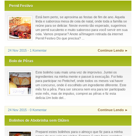
Pernil Festivo
Está bem perto, se aproxima as festas de fim de ano. Aquela
linda e saborosa mesa de ceia de natal, onde toda a família se
reúne para se deliciar. Neste evento tão esperado, sugerimos
um pernil suculento e muito saboroso para você servir em sua
ceia. Vamos preparar? Anote aí!Imagem retirada da internet
Pernil Festivo Do que precisa? ...
24 Nov 2015 - 1 Komentar
Continue Lendo ►
Bolo de Pêras
Este bolinho saiu mais uma vez de improviso. Juntei os
ingredientes na minha mente e passei à execução. Foi feito
para participar no Petitchef, onde todos os meses vai haver
um concurso, onde é escolhido um ingrediente diferente. Este
mês foi a pêra. Para ser sincera nem era para ter participado
este mês, mas de impulso, comprei as pêras e fiz esta
delícia.Um bolo del...
24 Nov 2015 - 0 Komentar
Continue Lendo ►
Bolinhos de Abobrinha sem Glúten
Preparei estes bolinhos para o almoço que fiz para a minha
sogra de que veio me visitar. Sempre é uma festa cozinhar