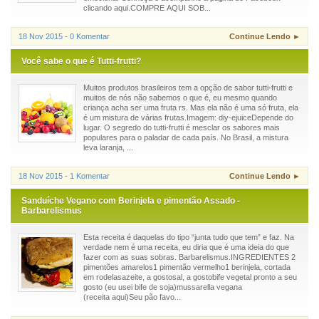
clicando aqui.COMPRE AQUI SOB...
18 Nov 2015 - 0 Komentar
Continue Lendo ►
Você sabe o que é Tutti-frutti?
Muitos produtos brasileiros tem a opção de sabor tutti-frutti e
muitos de nós não sabemos o que é, eu mesmo quando
criança acha ser uma fruta rs. Mas ela não é uma só fruta, ela
é um mistura de várias frutas.Imagem: diy-ejuiceDepende do
lugar. O segredo do tutti-frutti é mesclar os sabores mais
populares para o paladar de cada país. No Brasil, a mistura
leva laranja, ...
18 Nov 2015 - 1 Komentar
Continue Lendo ►
Sanduíche Vegano com Berinjela e pimentão Assado -
Barbarelismus
Esta receita é daquelas do tipo “junta tudo que tem” e faz. Na
verdade nem é uma receita, eu diria que é uma ideia do que
fazer com as suas sobras. Barbarelismus.INGREDIENTES 2
pimentões amarelos1 pimentão vermelho1 berinjela, cortada
em rodelasazeite, a gostosal, a gostobife vegetal pronto a seu
gosto (eu usei bife de soja)mussarella vegana
(receita aqui)Seu pão favo...