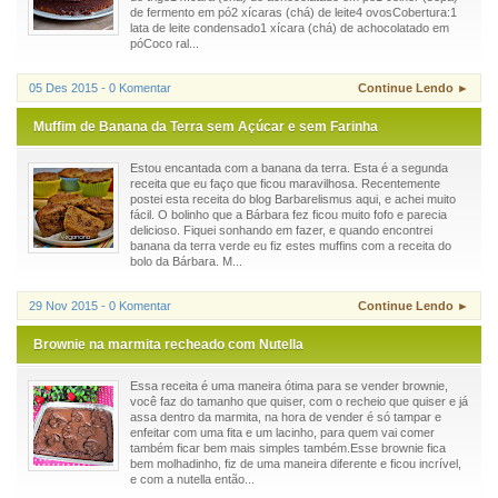
de fermento em pó2 xícaras (chá) de leite4 ovosCobertura:1
lata de leite condensado1 xícara (chá) de achocolatado em
póCoco ral...
05 Des 2015 - 0 Komentar
Continue Lendo ►
Muffim de Banana da Terra sem Açúcar e sem Farinha
Estou encantada com a banana da terra. Esta é a segunda
receita que eu faço que ficou maravilhosa. Recentemente
postei esta receita do blog Barbarelismus aqui, e achei muito
fácil. O bolinho que a Bárbara fez ficou muito fofo e parecia
delicioso. Fiquei sonhando em fazer, e quando encontrei
banana da terra verde eu fiz estes muffins com a receita do
bolo da Bárbara. M...
29 Nov 2015 - 0 Komentar
Continue Lendo ►
Brownie na marmita recheado com Nutella
Essa receita é uma maneira ótima para se vender brownie,
você faz do tamanho que quiser, com o recheio que quiser e já
assa dentro da marmita, na hora de vender é só tampar e
enfeitar com uma fita e um lacinho, para quem vai comer
também ficar bem mais simples também.Esse brownie fica
bem molhadinho, fiz de uma maneira diferente e ficou incrível,
e com a nutella então...