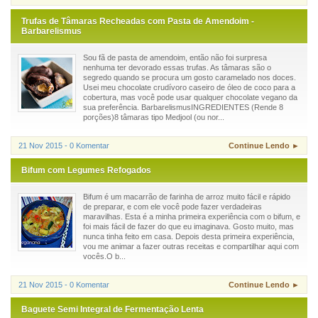
Trufas de Tâmaras Recheadas com Pasta de Amendoim -
Barbarelismus
Sou fã de pasta de amendoim, então não foi surpresa
nenhuma ter devorado essas trufas. As tâmaras são o
segredo quando se procura um gosto caramelado nos doces.
Usei meu chocolate crudívoro caseiro de óleo de coco para a
cobertura, mas você pode usar qualquer chocolate vegano da
sua preferência. BarbarelismusINGREDIENTES (Rende 8
porções)8 tâmaras tipo Medjool (ou nor...
21 Nov 2015 - 0 Komentar
Continue Lendo ►
Bifum com Legumes Refogados
Bifum é um macarrão de farinha de arroz muito fácil e rápido
de preparar, e com ele você pode fazer verdadeiras
maravilhas. Esta é a minha primeira experiência com o bifum, e
foi mais fácil de fazer do que eu imaginava. Gosto muito, mas
nunca tinha feito em casa. Depois desta primeira experiência,
vou me animar a fazer outras receitas e compartilhar aqui com
vocês.O b...
21 Nov 2015 - 0 Komentar
Continue Lendo ►
Baguete Semi Integral de Fermentação Lenta