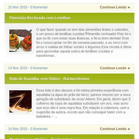
15 Nov 2015 - 0 Komentar
Continue Lendo ►
Pimentão Recheado com Lentilhas
O que fazer quando se tem dois pimentões lindos e coloridos,
e um pouco de lentilhas cozidas?Pimentão recheado! Pois foi o
que eu fiz com estas duas lindezas, e ficou bom demais! Este
foi o nosso jantar no fim de semana passado, e eu servi com
arroz e salada de folhas verdes e legumes.Esta receita é ótima
para aproveitar aquela sobra de lentilhas cozidas e
transformar...
14 Nov 2015 - 0 Komentar
Continue Lendo ►
Bolo de Baunilha sem Glúten - Barbarelismus
Esse bolo é dos deuses e foi minha primeira experiência com
aquafaba (a água do grão-de-bico); parece mesmo ser a nova
geração de substitutos de ovos! Adorei. Em geral, dizem que 3
colheres de sopa de aquafaba substituem um ovo, mas acho
que isso não é uma regra fixa. Em relação à cobertura, usei a
sugestão da autora, exceto que não conseguir bater com a
batedeira -- ...
14 Nov 2015 - 0 Komentar
Continue Lendo ►