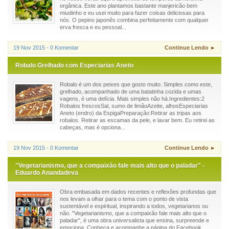
orgânica. Este ano plantamos bastante manjericão bem
miudinho e eu usei muito para fazer coisas deliciosas para
nós. O pepino japonês combina perfeitamente com qualquer
erva fresca e eu pessoal...
19 Nov 2015 - 0 Komentar
Continue Lendo ►
Robalo Grelhado com Especiarias Aneto
Robalo é um dos peixes que gosto muito. Simples como este,
grelhado, acompanhado de uma batatinha cozida e umas
vagens, é uma delícia. Mais simples não há.Ingredientes:2
Robalos frescosSal, sumo de limãoAzeite, alhosEspeciarias
Aneto (endro) da EspigaPreparação:Retirar as tripas aos
robalos. Retirar as escamas da pele, e lavar bem. Eu retirei as
cabeças, mas é opciona...
19 Nov 2015 - 0 Komentar
Continue Lendo ►
"Vegetarianismo, que a compaixão fale mais alto que o paladar" -
Eduardo Anandadeva
Obra embasada em dados recentes e reflexões profundas que
nos levam a olhar para o tema com o ponto de vista
sustentável e espiritual, inspirando a todos, vegetarianos ou
não. "Vegetarianismo, que a compaixão fale mais alto que o
paladar", é uma obra universalista que ensina, surpreende e
emociona. Conheça e acompanhe a página do Facebook