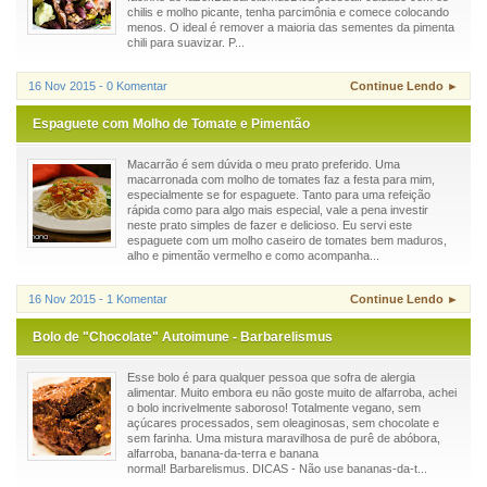
chilis e molho picante, tenha parcimônia e comece colocando
menos. O ideal é remover a maioria das sementes da pimenta
chili para suavizar. P...
16 Nov 2015 - 0 Komentar
Continue Lendo ►
Espaguete com Molho de Tomate e Pimentão
Macarrão é sem dúvida o meu prato preferido. Uma
macarronada com molho de tomates faz a festa para mim,
especialmente se for espaguete. Tanto para uma refeição
rápida como para algo mais especial, vale a pena investir
neste prato simples de fazer e delicioso. Eu servi este
espaguete com um molho caseiro de tomates bem maduros,
alho e pimentão vermelho e como acompanha...
16 Nov 2015 - 1 Komentar
Continue Lendo ►
Bolo de "Chocolate" Autoimune - Barbarelismus
Esse bolo é para qualquer pessoa que sofra de alergia
alimentar. Muito embora eu não goste muito de alfarroba, achei
o bolo incrivelmente saboroso! Totalmente vegano, sem
açúcares processados, sem oleaginosas, sem chocolate e
sem farinha. Uma mistura maravilhosa de purê de abóbora,
alfarroba, banana-da-terra e banana
normal! Barbarelismus. DICAS - Não use bananas-da-t...