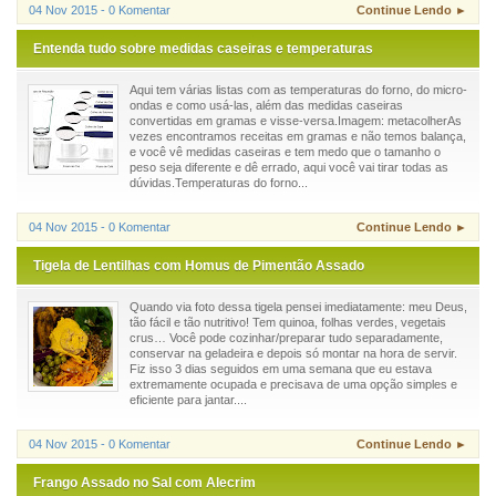
04 Nov 2015 - 0 Komentar
Continue Lendo ►
Entenda tudo sobre medidas caseiras e temperaturas
Aqui tem várias listas com as temperaturas do forno, do micro-
ondas e como usá-las, além das medidas caseiras
convertidas em gramas e visse-versa.Imagem: metacolherAs
vezes encontramos receitas em gramas e não temos balança,
e você vê medidas caseiras e tem medo que o tamanho o
peso seja diferente e dê errado, aqui você vai tirar todas as
dúvidas.Temperaturas do forno...
04 Nov 2015 - 0 Komentar
Continue Lendo ►
Tigela de Lentilhas com Homus de Pimentão Assado
Quando via foto dessa tigela pensei imediatamente: meu Deus,
tão fácil e tão nutritivo! Tem quinoa, folhas verdes, vegetais
crus… Você pode cozinhar/preparar tudo separadamente,
conservar na geladeira e depois só montar na hora de servir.
Fiz isso 3 dias seguidos em uma semana que eu estava
extremamente ocupada e precisava de uma opção simples e
eficiente para jantar....
04 Nov 2015 - 0 Komentar
Continue Lendo ►
Frango Assado no Sal com Alecrim