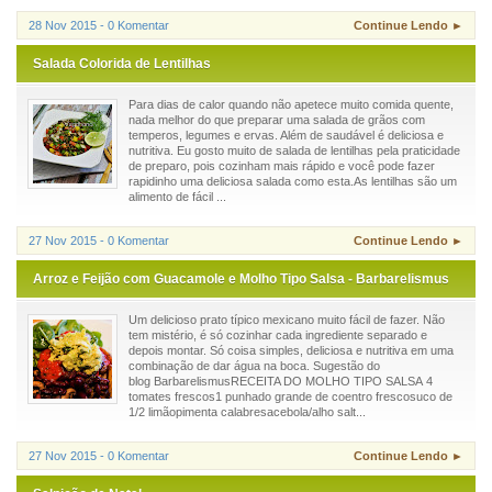
28 Nov 2015 - 0 Komentar
Continue Lendo ►
Salada Colorida de Lentilhas
Para dias de calor quando não apetece muito comida quente,
nada melhor do que preparar uma salada de grãos com
temperos, legumes e ervas. Além de saudável é deliciosa e
nutritiva. Eu gosto muito de salada de lentilhas pela praticidade
de preparo, pois cozinham mais rápido e você pode fazer
rapidinho uma deliciosa salada como esta.As lentilhas são um
alimento de fácil ...
27 Nov 2015 - 0 Komentar
Continue Lendo ►
Arroz e Feijão com Guacamole e Molho Tipo Salsa - Barbarelismus
Um delicioso prato típico mexicano muito fácil de fazer. Não
tem mistério, é só cozinhar cada ingrediente separado e
depois montar. Só coisa simples, deliciosa e nutritiva em uma
combinação de dar água na boca. Sugestão do
blog BarbarelismusRECEITA DO MOLHO TIPO SALSA 4
tomates frescos1 punhado grande de coentro frescosuco de
1/2 limãopimenta calabresacebola/alho salt...
27 Nov 2015 - 0 Komentar
Continue Lendo ►