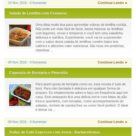
10 Nov 2015 - 0 Komentar
Continue Lendo ►
Salada de Lentilha com Cenouras
Uma ideia muito boa para aproveitar sobras de lentilha cozida.
Não pode ser mais fácil de fazer, basta misturar as lentilhas
com legumes, ervas e temperos e você tem uma saladinha
deliciosa e nutritiva. Experimente, você vai se surpreender
com o sabor desta salada.As lentilhas contém baixo teor
calórico e altíssimo valor nutricional. São ricas em proteínas,
vitaminas ...
09 Nov 2015 - 0 Komentar
Continue Lendo ►
Caponata de Berinjela e Pimentão
Para quem gosta de berinjela como eu, esta receita é tudo de
bom. Para mim berinjela é deliciosa em qualquer forma de
preparo. Eu simplesmente adoro e faço om frequência aqui em
casa. Este antepasto fica uma delícia servir com fatias de pão
fresco quentinho, com torradas, como acompanhamento de
saladas, recheio de sanduíches ou como Você preferir. O ideal
é deixar na ...
08 Nov 2015 - 0 Komentar
Continue Lendo ►
Trufas de Café Expresso com Aveia - Barbarelismus