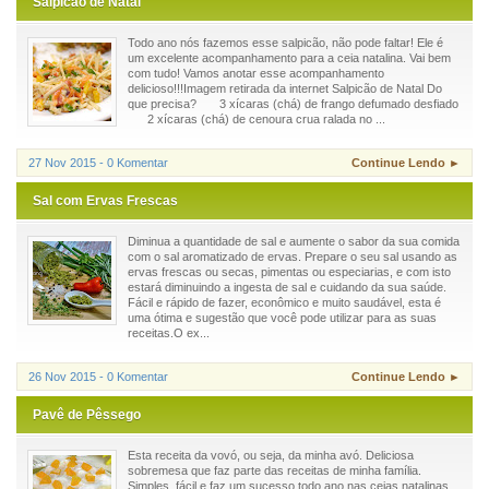
Salpicão de Natal
Todo ano nós fazemos esse salpicão, não pode faltar! Ele é
um excelente acompanhamento para a ceia natalina. Vai bem
com tudo! Vamos anotar esse acompanhamento
delicioso!!!Imagem retirada da internet Salpicão de Natal Do
que precisa? 3 xícaras (chá) de frango defumado desfiado
2 xícaras (chá) de cenoura crua ralada no ...
27 Nov 2015 - 0 Komentar
Continue Lendo ►
Sal com Ervas Frescas
Diminua a quantidade de sal e aumente o sabor da sua comida
com o sal aromatizado de ervas. Prepare o seu sal usando as
ervas frescas ou secas, pimentas ou especiarias, e com isto
estará diminuindo a ingesta de sal e cuidando da sua saúde.
Fácil e rápido de fazer, econômico e muito saudável, esta é
uma ótima e sugestão que você pode utilizar para as suas
receitas.O ex...
26 Nov 2015 - 0 Komentar
Continue Lendo ►
Pavê de Pêssego
Esta receita da vovó, ou seja, da minha avó. Deliciosa
sobremesa que faz parte das receitas de minha família.
Simples, fácil e faz um sucesso todo ano nas ceias natalinas.