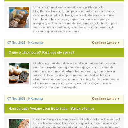
Uma receita muito interessante compartilhada pelo
blog Barbarelismus. Eu simplesmente adoro estas trufas, e
acho muito simples de fazer, e o resultado sempre é muito
bom. Nunca fiz com café, e quero experimentar porque
imagino que deve ficar uma delícia. Uma excelente dica para
fazer docinhos saudáveis, nutritivos e muito saborosos. A
receita original em inglês tem um...
07 Nov 2015 - 0 Komentar
Continue Lendo ►
O que é alho negro? Para que ele serve?
O alho negro ainda é desconhecido da maioria das pessoas,
mas vem rapidamente ganhando espaço nas cozinhas de
quem não abre mão de alimentos saborosos, sem deixar a
saúde de lado. E não é para menos: se aliado a hábitos
alimentares saudáveis e a uma rotina regular de exercícios, o
alho negro emagrece, ajuda a prevenir doenças e regula o
colesterol.Imagem: revistaglobo...
07 Nov 2015 - 0 Komentar
Continue Lendo ►
Hambúrguer Vegano com Beterraba - Barbarelismus
Esse hambúrguer é bom demais! O sabor defumado é incrível.
Eu venho mantendo lotes dele congelados. Ficam ótimos com
pasta de cogumelos em sanduíches. A versão original usa ovo