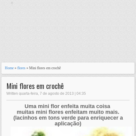
n
Home
»
flores
» Mini flores em crochê
Mini flores em crochê
Written quarta-feira, 7 de agosto de 2013 | 04:35
Uma mini flor enfeita muita coisa
muitas mini flores enfeitam muito mais.
(lacinhos em tons verde para enriquecer a
aplicação)