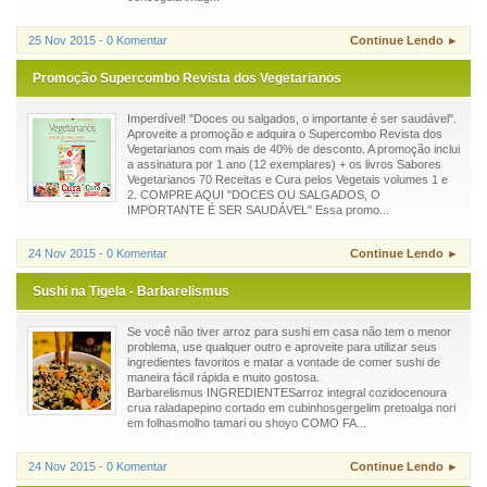
25 Nov 2015 - 0 Komentar
Continue Lendo ►
Promoção Supercombo Revista dos Vegetarianos
Imperdível! "Doces ou salgados, o importante é ser saudável".
Aproveite a promoção e adquira o Supercombo Revista dos
Vegetarianos com mais de 40% de desconto. A promoção inclui
a assinatura por 1 ano (12 exemplares) + os livros Sabores
Vegetarianos 70 Receitas e Cura pelos Vegetais volumes 1 e
2. COMPRE AQUI "DOCES OU SALGADOS, O
IMPORTANTE É SER SAUDÁVEL" Essa promo...
24 Nov 2015 - 0 Komentar
Continue Lendo ►
Sushi na Tigela - Barbarelismus
Se você não tiver arroz para sushi em casa não tem o menor
problema, use qualquer outro e aproveite para utilizar seus
ingredientes favoritos e matar a vontade de comer sushi de
maneira fácil rápida e muito gostosa.
Barbarelismus INGREDIENTESarroz integral cozidocenoura
crua raladapepino cortado em cubinhosgergelim pretoalga nori
em folhasmolho tamari ou shoyo COMO FA...
24 Nov 2015 - 0 Komentar
Continue Lendo ►