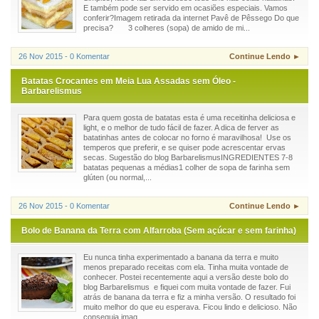
E também pode ser servido em ocasiões especiais. Vamos
conferir?Imagem retirada da internet Pavê de Pêssego Do que
precisa? 3 colheres (sopa) de amido de mi...
26 Nov 2015 - 0 Komentar
Continue Lendo ►
Batatas Crocantes em Meia Lua Assadas sem Óleo -
Barbarelismus
Para quem gosta de batatas esta é uma receitinha deliciosa e
light, e o melhor de tudo fácil de fazer. A dica de ferver as
batatinhas antes de colocar no forno é maravilhosa! Use os
temperos que preferir, e se quiser pode acrescentar ervas
secas. Sugestão do blog BarbarelismusINGREDIENTES 7-8
batatas pequenas a médias1 colher de sopa de farinha sem
glúten (ou normal,...
26 Nov 2015 - 0 Komentar
Continue Lendo ►
Bolo de Banana da Terra com Alfarroba (Sem açúcar e sem farinha)
Eu nunca tinha experimentado a banana da terra e muito
menos preparado receitas com ela. Tinha muita vontade de
conhecer. Postei recentemente aqui a versão deste bolo do
blog Barbarelismus e fiquei com muita vontade de fazer. Fui
atrás de banana da terra e fiz a minha versão. O resultado foi
muito melhor do que eu esperava. Ficou lindo e delicioso. Não
conseguia imag...