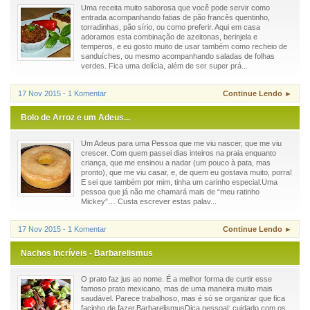
Uma receita muito saborosa que você pode servir como
entrada acompanhando fatias de pão francês quentinho,
torradinhas, pão sírio, ou como preferir. Aqui em casa
adoramos esta combinação de azeitonas, berinjela e
temperos, e eu gosto muito de usar também como recheio de
sanduíches, ou mesmo acompanhando saladas de folhas
verdes. Fica uma delícia, além de ser super prá...
17 Nov 2015 - 1 Komentar
Continue Lendo ►
Bolo de Arroz e um Adeus...
Um Adeus para uma Pessoa que me viu nascer, que me viu
crescer. Com quem passei dias inteiros na praia enquanto
criança, que me ensinou a nadar (um pouco à pata, mas
pronto), que me viu casar, e, de quem eu gostava muito, porra!
E sei que também por mim, tinha um carinho especial.Uma
pessoa que já não me chamará mais de “meu ratinho
Mickey”… Custa escrever estas palav...
17 Nov 2015 - 1 Komentar
Continue Lendo ►
Nachos Incríveis - Barbarelismus
O prato faz jus ao nome. É a melhor forma de curtir esse
famoso prato mexicano, mas de uma maneira muito mais
saudável. Parece trabalhoso, mas é só se organizar que fica
facinho de fazer.BarbarelismusDica pessoal: cuidado com os