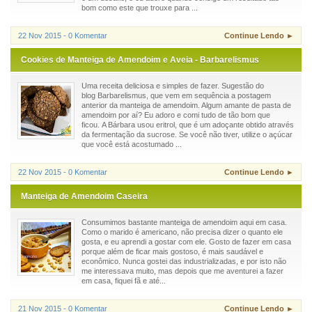
bom como este que trouxe para ...
22 Nov 2015 - 0 Komentar
Continue Lendo ►
Cookies de Manteiga de Amendoim e Aveia - Barbarelismus
Uma receita deliciosa e simples de fazer. Sugestão do
blog Barbarelismus, que vem em sequência a postagem
anterior da manteiga de amendoim. Algum amante de pasta de
amendoim por aí? Eu adoro e comi tudo de tão bom que
ficou. A Bárbara usou eritrol, que é um adoçante obtido através
da fermentação da sucrose. Se você não tiver, utilize o açúcar
que você está acostumado ...
22 Nov 2015 - 0 Komentar
Continue Lendo ►
Manteiga de Amendoim Caseira
Consumimos bastante manteiga de amendoim aqui em casa.
Como o marido é americano, não precisa dizer o quanto ele
gosta, e eu aprendi a gostar com ele. Gosto de fazer em casa
porque além de ficar mais gostoso, é mais saudável e
econômico. Nunca gostei das industrializadas, e por isto não
me interessava muito, mas depois que me aventurei a fazer
em casa, fiquei fã e até...
21 Nov 2015 - 0 Komentar
Continue Lendo ►