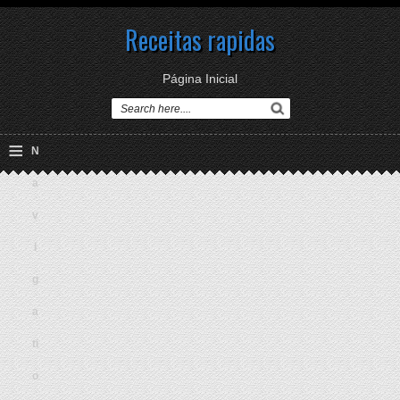
Receitas rapidas
Página Inicial
≡
N
a
v
i
g
a
ti
o