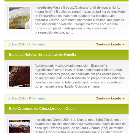
IngredientesMassa:5 ovos1/2 xícara (chá) de açúcar light1
xícara (chá) + 5 colheres (sopa) rasas de farinha de trigoModo
de PreparoBata os ovos com o açúcar na batedeira até
triplicar o volume. Sem bater, encorpore a farinha, aos poucos
para não perder o volume. Coloque na forma com o fundo
forrado com papel manteiga sem untar, e asse em forno
preaquecido até que, ao ...
05 Des 2015 - 1 Komentar
Continue Lendo ►
Especial Nutella: Brigadeirão de Nutella
(adsbygoogle = window.adsbygoogle || []).push({});
Ingredientes5 ovos2 latas de leite condensado1 xícara (chá)
de leite6 colheres (sopa) de chocolate em pó1 colher (sopa)
de margarina1 pote de NutellaModo de preparoNo liquidificador,
bata bem os ovos, o leite condensado, o leite, o chocolate em
pó, a margarina e a Nutella. Coloque em uma
05 Des 2015 - 0 Komentar
Continue Lendo ►
Bolo Cremoso de Chocolate com Coco
IngredientesCreme:200ml de leite de coco light100g de coco
ralado1 lata de leite condensado3 ovosMassa:200ml de leite de
coco light2 xícaras (chá) de açúcar3 xícaras (chá) de farinha
de trigo1 xícara (chá) de achocolatado em pó1 colher (sopa)