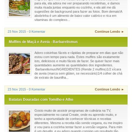
para ela, ela adora me ver preparando receitinhas, e damos
muita risada juntas enquanto eu cozinho, e ela até me dá
sugestões de background para fazer as fotos. Bom demais!A
abobrinha é um alimento de baixo valor calórico e rica em
vitaminas do complexo...
23 Nov 2015 - 0 Komentar
Continue Lendo ►
Muffins de Maçã e Aveia - Barbarelismus
Adoro coisinhas fáceis e rápidas de preparar em dias que não
estou com tempo para nada. Estes muffins são exatamente
isto, deliciosos e muito fáceis de fazer. Se quiser fazer mais
quantidades aumente as quantidades dos ingredientes.
BarbarelismusINGREDIENTES (Rende 2 muffins)1/2 xícara
de aveia (marca sem glúten, se necessário)1/4 colher de chá
de extrato de baunilha...
23 Nov 2015 - 0 Komentar
Continue Lendo ►
Batatas Douradas com Tomilho e Alho
Gosto muito de assistir programas de culinária na TV,
especialmente no canal Create, onde eu aprendo muito, e
tenho a oportunidade de conhecer técnicas e receitas
diferentes. Mesmo a receita não sendo vegana, eu me inspiro
e vou para a cozinha tentar fazer a versão vegana. Para mim
é um desafio, e eu adoro quando consigo um resultado tão