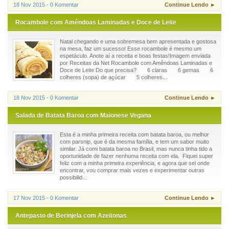
18 Nov 2015 - 0 Komentar
Continue Lendo ►
Rocambole com Amêndoas Laminadas e Doce de Leite
Natal chegando e uma sobremesa bem apresentada e gostosa
na mesa, faz um sucesso! Esse rocambole é mesmo um
espetáculo. Anote aí a receita e boas festas!Imagem enviada
por Receitas da Net Rocambole com Amêndoas Laminadas e
Doce de Leite Do que precisa? 6 claras 6 gemas 6
colheres (sopa) de açúcar 5 colheres...
18 Nov 2015 - 0 Komentar
Continue Lendo ►
Salada de Batata Baroa com Maionese Vegana
Esta é a minha primeira receita com batata baroa, ou melhor
com parsnip, que é da mesma família, e tem um sabor muito
similar. Já comi batata baroa no Brasil, mas nunca tinha tido a
oportunidade de fazer nenhuma receita com ela. Fiquei super
feliz com a minha primeira experiência, e agora que sei onde
encontrar, vou comprar mais vezes e experimentar outras
possibilid...
17 Nov 2015 - 0 Komentar
Continue Lendo ►
Antepasto de Berinjela com Azeitonas