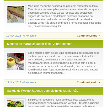
Mais uma receitinha deliciosa de pão com fermentação lenta.
Esta técnica de fazer pães já é bastante conhecida por quem
acompanha o blog pelas várias receitas que postei com
opções de preparo e modelagem diferente baseadas na
mesma receita básica de massa. Quando fiz a primeira
baguete ainda não tinha comprado a forma especial, e fiz como
deu, na assadeira retangular ...
19 Nov 2015 - 0 Komentar
Continue Lendo ►
Mousse de maracujá super fácil - 2 ingredientes
Esse mousse além de ser uma sobremesa deliciosa por si só
também pode ser usado para rechear trufas e tortas. Ele é
bem delicado, consistente e com sabor natural de
maracujá.Acredite, o único trabalho que você tem é coar o
suco e misturar com o leite condensado, não necessita de
liquidificador, nem fogo.Ingredientes:1 xícara de suco natural
de maracujá (aproximadament...
19 Nov 2015 - 0 Komentar
Continue Lendo ►
Salada de Pepino Japonês com Molho de Manjericão
Simples, refrescante e muito deliciosa, esta salada é uma
entrada perfeita especialmente no verão.Eu fiz esta saladinha
no nosso verão aqui e aproveitei os temperos da hortinha