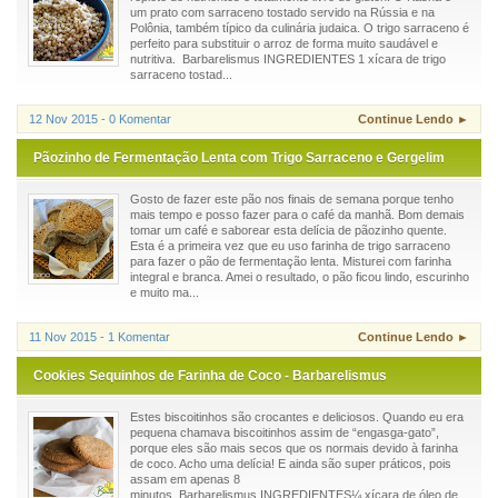
um prato com sarraceno tostado servido na Rússia e na
Polônia, também típico da culinária judaica. O trigo sarraceno é
perfeito para substituir o arroz de forma muito saudável e
nutritiva. Barbarelismus INGREDIENTES 1 xícara de trigo
sarraceno tostad...
12 Nov 2015 - 0 Komentar
Continue Lendo ►
Pãozinho de Fermentação Lenta com Trigo Sarraceno e Gergelim
Gosto de fazer este pão nos finais de semana porque tenho
mais tempo e posso fazer para o café da manhã. Bom demais
tomar um café e saborear esta delícia de pãozinho quente.
Esta é a primeira vez que eu uso farinha de trigo sarraceno
para fazer o pão de fermentação lenta. Misturei com farinha
integral e branca. Amei o resultado, o pão ficou lindo, escurinho
e muito ma...
11 Nov 2015 - 1 Komentar
Continue Lendo ►
Cookies Sequinhos de Farinha de Coco - Barbarelismus
Estes biscoitinhos são crocantes e deliciosos. Quando eu era
pequena chamava biscoitinhos assim de “engasga-gato”,
porque eles são mais secos que os normais devido à farinha
de coco. Acho uma delícia! E ainda são super práticos, pois
assam em apenas 8
minutos. Barbarelismus.INGREDIENTES¼ xícara de óleo de