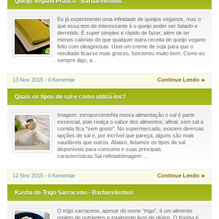
Queijo Vegano Prático - Barbarelismus
Eu já experimentei uma infinidade de queijos veganos, mas o
que essa tem de interessante é o queijo poder ser fatiado e
derretido. É super simples e rápido de fazer, além de ter
menos calorias do que qualquer outra receita de queijo vegano
feito com oleaginosas. Usei um creme de soja para que o
resultado ficasse mais grosso, funcionou muito bem. Como eu
sempre digo, a...
13 Nov 2015 - 0 Komentar
Continue Lendo ►
Quais os tipos de sal e como utilizá-los?
Imagem: zeroporcentoNa nossa alimentação o sal é parte
essencial, pois realça o sabor dos alimentos; afinal, sem sal a
comida fica "sem gosto". No supermercado, existem diversas
opções de sal e, por incrível que pareça, alguns são mais
saudáveis que outros. Abaixo, listamos os tipos de sal
disponíveis para consumo e suas principais
características:Sal refinadoImagem: ...
12 Nov 2015 - 0 Komentar
Continue Lendo ►
Kasha de Trigo Sarraceno - Barbarelismus
O trigo sarraceno, apesar do nome “trigo”, é um alimento
repleto de nutrientes e totalmente livre de glúten. O Kasha é