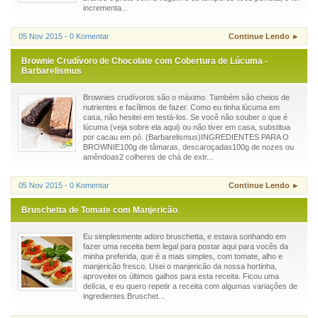
incrementa...
05 Nov 2015 - 0 Komentar
Continue Lendo ►
Brownie Crudívoro de Chocolate com Cobertura de Lúcuma -
Barbarelismus
Brownies crudívoros são o máximo. Também são cheios de
nutrientes e facílimos de fazer. Como eu tinha lúcuma em
casa, não hesitei em testá-los. Se você não souber o que é
lúcuma (veja sobre ela aqui) ou não tiver em casa, substitua
por cacau em pó. (Barbarelismus)INGREDIENTES PARA O
BROWNIE100g de tâmaras, descaroçadas100g de nozes ou
amêndoas2 colheres de chá de extr...
05 Nov 2015 - 0 Komentar
Continue Lendo ►
Bruschetta de Tomate com Manjericão
Eu simplesmente adoro bruschetta, e estava sonhando em
fazer uma receita bem legal para postar aqui para vocês da
minha preferida, que é a mais simples, com tomate, alho e
manjericão fresco. Usei o manjericão da nossa hortinha,
aproveitei os últimos galhos para esta receita. Ficou uma
delícia, e eu quero repetir a receita com algumas variações de
ingredientes.Bruschet...