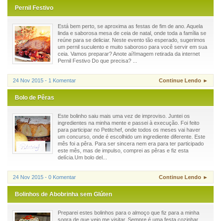
Pernil Festivo
Está bem perto, se aproxima as festas de fim de ano. Aquela
linda e saborosa mesa de ceia de natal, onde toda a família se
reúne para se deliciar. Neste evento tão esperado, sugerimos
um pernil suculento e muito saboroso para você servir em sua
ceia. Vamos preparar? Anote aí!Imagem retirada da internet
Pernil Festivo Do que precisa? ...
24 Nov 2015 - 1 Komentar
Continue Lendo ►
Bolo de Pêras
Este bolinho saiu mais uma vez de improviso. Juntei os
ingredientes na minha mente e passei à execução. Foi feito
para participar no Petitchef, onde todos os meses vai haver
um concurso, onde é escolhido um ingrediente diferente. Este
mês foi a pêra. Para ser sincera nem era para ter participado
este mês, mas de impulso, comprei as pêras e fiz esta
delícia.Um bolo del...
24 Nov 2015 - 0 Komentar
Continue Lendo ►
Bolinhos de Abobrinha sem Glúten
Preparei estes bolinhos para o almoço que fiz para a minha
sogra de que veio me visitar. Sempre é uma festa cozinhar