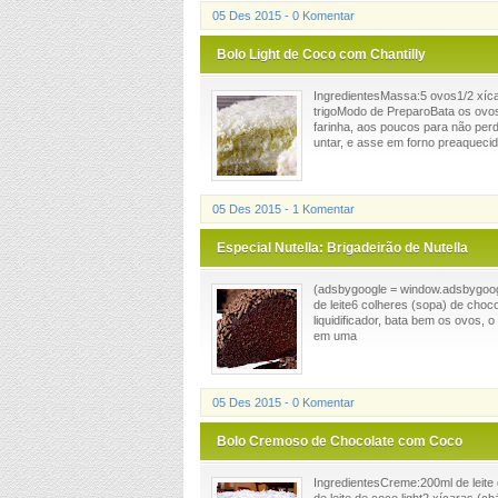
05 Des 2015 - 0 Komentar
Bolo Light de Coco com Chantilly
IngredientesMassa:5 ovos1/2 xícar
trigoModo de PreparoBata os ovos 
farinha, aos poucos para não per
untar, e asse em forno preaquecido
05 Des 2015 - 1 Komentar
Especial Nutella: Brigadeirão de Nutella
(adsbygoogle = window.adsbygoogle
de leite6 colheres (sopa) de cho
liquidificador, bata bem os ovos, 
em uma
05 Des 2015 - 0 Komentar
Bolo Cremoso de Chocolate com Coco
IngredientesCreme:200ml de leite