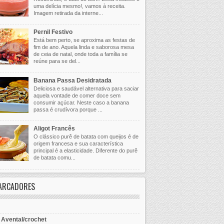
uma delícia mesmo!, vamos à receita.
Imagem retirada da interne...
Pernil Festivo
Está bem perto, se aproxima as festas de
fim de ano. Aquela linda e saborosa mesa
de ceia de natal, onde toda a família se
reúne para se del...
Banana Passa Desidratada
Deliciosa e saudável alternativa para saciar
aquela vontade de comer doce sem
consumir açúcar. Neste caso a banana
passa é crudívora porque ...
Aligot Francês
O clássico purê de batata com queijos é de
origem francesa e sua característica
principal é a elasticidade. Diferente do purê
de batata comu...
ARCADORES
- Avental/crochet