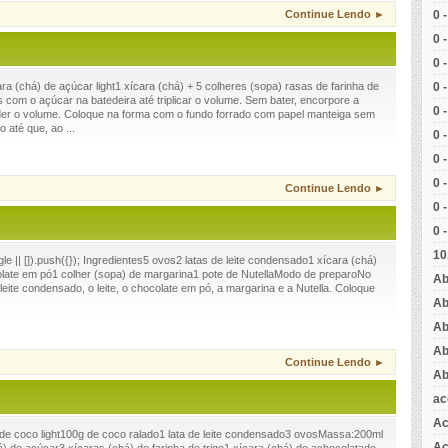
0 
Continue Lendo ►
0 
0 
0 
a (chá) de açúcar light1 xícara (chá) + 5 colheres (sopa) rasas de farinha de
com o açúcar na batedeira até triplicar o volume. Sem bater, encorpore a
0 
der o volume. Coloque na forma com o fundo forrado com papel manteiga sem
 até que, ao ...
0 
0 
0 
Continue Lendo ►
0 
0 
10
 || []).push({}); Ingredientes5 ovos2 latas de leite condensado1 xícara (chá)
colate em pó1 colher (sopa) de margarina1 pote de NutellaModo de preparoNo
Ab
o leite condensado, o leite, o chocolate em pó, a margarina e a Nutella. Coloque
Ab
Ab
Ab
Continue Lendo ►
Ab
ac
Ac
 de coco light100g de coco ralado1 lata de leite condensado3 ovosMassa:200ml
Aç