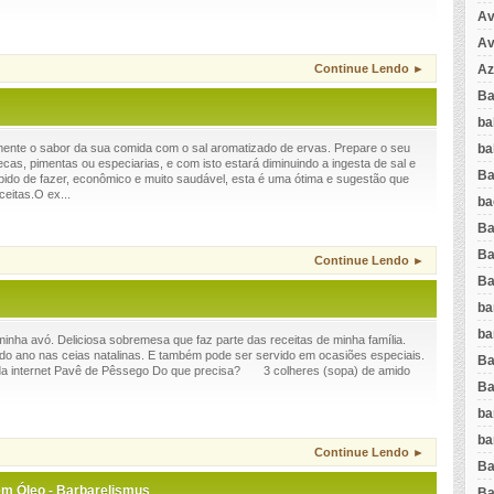
Av
Av
Az
Continue Lendo ►
Ba
ba
ba
mente o sabor da sua comida com o sal aromatizado de ervas. Prepare o seu
cas, pimentas ou especiarias, e com isto estará diminuindo a ingesta de sal e
Ba
pido de fazer, econômico e muito saudável, esta é uma ótima e sugestão que
ceitas.O ex...
ba
Ba
Ba
Continue Lendo ►
Ba
ba
ba
 minha avó. Deliciosa sobremesa que faz parte das receitas de minha família.
odo ano nas ceias natalinas. E também pode ser servido em ocasiões especiais.
Ba
da internet Pavê de Pêssego Do que precisa? 3 colheres (sopa) de amido
Ba
ba
ba
Continue Lendo ►
Ba
m Óleo - Barbarelismus
Ba