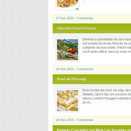
...
27 Nov 2015 - 0 Komentar
Sal com Ervas Frescas
Diminua a quantidade de sal e au
sal usando as ervas frescas ou se
cuidando da sua saúde. Fácil e rá
você pode utilizar para as suas re
26 Nov 2015 - 0 Komentar
Pavê de Pêssego
Esta receita da vovó, ou seja, da
Simples, fácil e faz um sucesso t
Vamos conferir?Imagem retirada 
de mi...
26 Nov 2015 - 0 Komentar
Batatas Crocantes em Meia Lua Assadas se