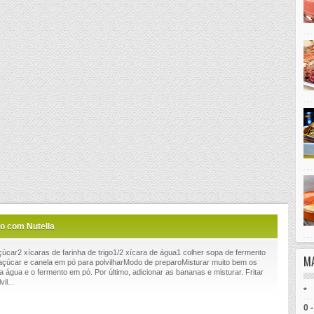
o com Nutella
çúcar2 xícaras de farinha de trigo1/2 xícara de água1 colher sopa de fermento
M
çúcar e canela em pó para polvilharModo de preparoMisturar muito bem os
, a água e o fermento em pó. Por último, adicionar as bananas e misturar. Fritar
il...
*
0 