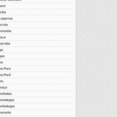
orei
rião
caparras
ecrim
emanha
face
farroba
ga
gas
ho
ho Poro
ho Poró
ho.
moço
mofadas
mondegas
môndegas
aranto