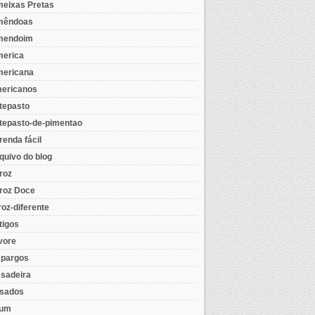
eixas Pretas
mêndoas
mendoim
erica
ericana
ericanos
tepasto
tepasto-de-pimentao
renda fácil
quivo do blog
roz
roz Doce
roz-diferente
tigos
vore
pargos
sadeira
sados
tum