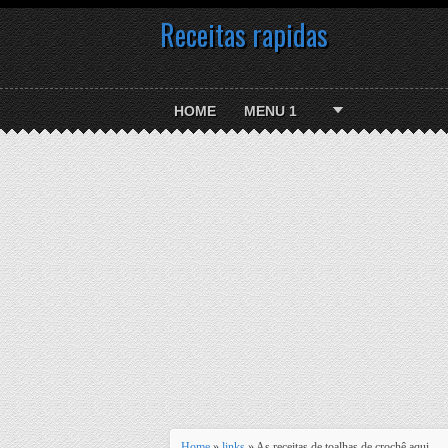
Receitas rapidas
HOME
MENU 1
Home
»
links
» As receitas de toalhas de crochê aqui