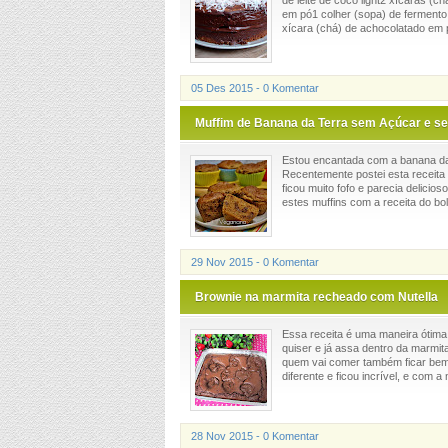
de leite de coco light2 xícaras (c
em pó1 colher (sopa) de fermento 
xícara (chá) de achocolatado em p
05 Des 2015 - 0 Komentar
Muffim de Banana da Terra sem Açúcar e s
Estou encantada com a banana da 
Recentemente postei esta receita d
ficou muito fofo e parecia delicio
estes muffins com a receita do bol
29 Nov 2015 - 0 Komentar
Brownie na marmita recheado com Nutella
Essa receita é uma maneira ótima
quiser e já assa dentro da marmit
quem vai comer também ficar bem
diferente e ficou incrível, e com a n
28 Nov 2015 - 0 Komentar