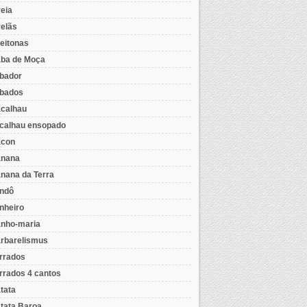
eia
elãs
eitonas
ba de Moça
bador
bados
calhau
calhau ensopado
con
nana
nana da Terra
ndô
nheiro
nho-maria
rbarelismus
rrados
rrados 4 cantos
tata
tata Baroa