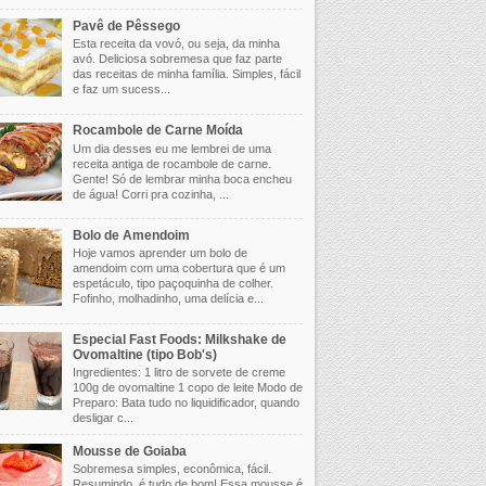
Pavê de Pêssego
Esta receita da vovó, ou seja, da minha
avó. Deliciosa sobremesa que faz parte
das receitas de minha família. Simples, fácil
e faz um sucess...
Rocambole de Carne Moída
Um dia desses eu me lembrei de uma
receita antiga de rocambole de carne.
Gente! Só de lembrar minha boca encheu
de água! Corri pra cozinha, ...
Bolo de Amendoim
Hoje vamos aprender um bolo de
amendoim com uma cobertura que é um
espetáculo, tipo paçoquinha de colher.
Fofinho, molhadinho, uma delícia e...
Especial Fast Foods: Milkshake de
Ovomaltine (tipo Bob's)
Ingredientes: 1 litro de sorvete de creme
100g de ovomaltine 1 copo de leite Modo de
Preparo: Bata tudo no liquidificador, quando
desligar c...
Mousse de Goiaba
Sobremesa simples, econômica, fácil.
Resumindo, é tudo de bom! Essa mousse é