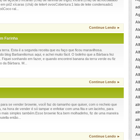
há) de açúcar3 xícaras (chá) de farinha de trigo1 xícara (chá) de achocolatado
em pó2 xícaras (chá) de leite4 ovosCobertura:1 lata de leite condensado1
ad
óCoco ral...
Ag
Al
Continue Lendo ►
Al
Al
em Farinha
Al
terra. Esta é a segunda receita que eu faço que ficou maravilhosa.
Al
o blog Barbarelismus aqui, e achei muito fácil. O bolinho que a Bárbara fez
so. Fiquei sonhando em fazer, e quando encontrei banana da terra verde eu fiz
Al
o da Bárbara. M...
Al
Al
Al
Continue Lendo ►
Al
Al
al
 para se vender brownie, você faz do tamanho que quiser, com o recheio que
a, na hora de vender é só tampar e enfeitar com uma fita e um lacinho, para
al
 mais simples também.Esse brownie fica bem molhadinho, fiz de uma maneira
utella então...
al
Al
Am
Continue Lendo ►