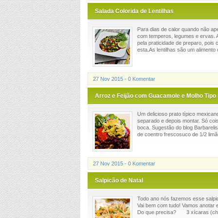
Salada Colorida de Lentilhas
Para dias de calor quando não ap
com temperos, legumes e ervas. Alé
pela praticidade de preparo, pois
esta.As lentilhas são um alimento de
27 Nov 2015 - 0 Komentar
Arroz e Feijão com Guacamole e Molho Tipo 
Um delicioso prato típico mexicano
separado e depois montar. Só cois
boca. Sugestão do blog Barbar
de coentro frescosuco de 1/2 limã
27 Nov 2015 - 0 Komentar
Salpicão de Natal
Todo ano nós fazemos esse salpic
Vai bem com tudo! Vamos anotar e
Do que precisa? 3 xícaras (chá