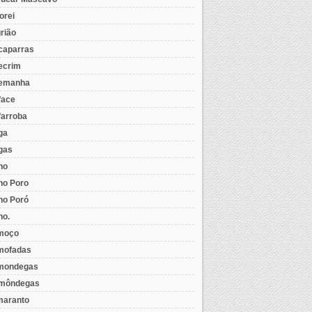
orei
rião
caparras
ecrim
emanha
face
farroba
ga
gas
ho
ho Poro
ho Poró
ho.
moço
mofadas
mondegas
môndegas
aranto