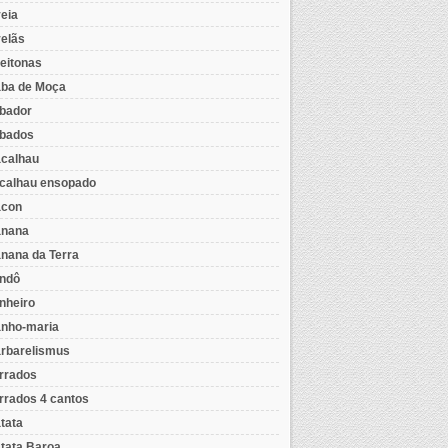
eia
elãs
eitonas
ba de Moça
bador
bados
calhau
calhau ensopado
con
nana
nana da Terra
ndô
nheiro
nho-maria
rbarelismus
rrados
rrados 4 cantos
tata
tata Baroa