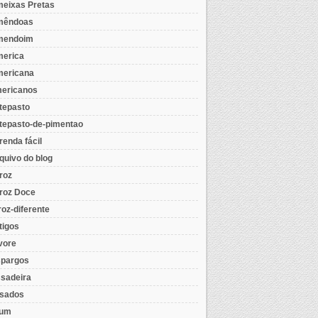
eixas Pretas
mêndoas
mendoim
erica
ericana
ericanos
tepasto
tepasto-de-pimentao
renda fácil
quivo do blog
roz
roz Doce
roz-diferente
tigos
vore
pargos
sadeira
sados
tum