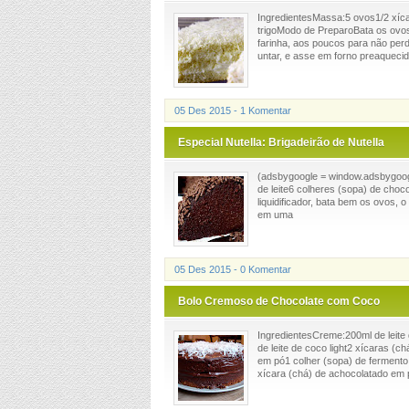
IngredientesMassa:5 ovos1/2 xícar
trigoModo de PreparoBata os ovos 
farinha, aos poucos para não per
untar, e asse em forno preaquecido
05 Des 2015 - 1 Komentar
Especial Nutella: Brigadeirão de Nutella
(adsbygoogle = window.adsbygoogle
de leite6 colheres (sopa) de cho
liquidificador, bata bem os ovos, 
em uma
05 Des 2015 - 0 Komentar
Bolo Cremoso de Chocolate com Coco
IngredientesCreme:200ml de leite
de leite de coco light2 xícaras (c
em pó1 colher (sopa) de fermento 
xícara (chá) de achocolatado em p