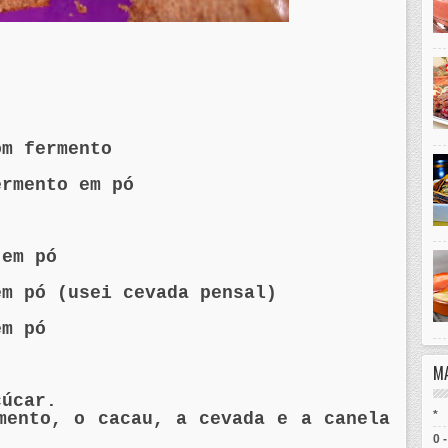
om fermento
ermento em pó
 em pó
em pó (usei cevada
pensal
)
em pó
M
çúcar.
*
mento, o cacau, a cevada e a canela
0 