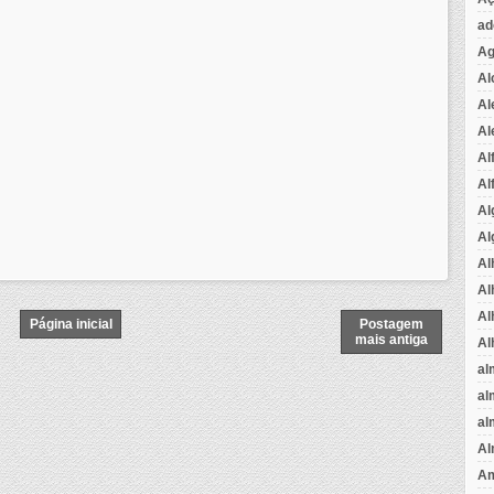
ad
Ag
Al
Al
Al
Al
Al
Al
Al
Al
Al
Al
Página inicial
Postagem
mais antiga
Al
al
al
al
Al
Am