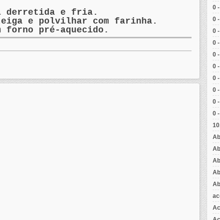
0 
a derretida e fria.
0 
teiga e polvilhar com farinha.
m forno pré-aquecido.
0 
0 
0 
0 
0 
0 
0 
0 
10
Ab
Ab
Ab
Ab
Ab
ac
Ac
Aç