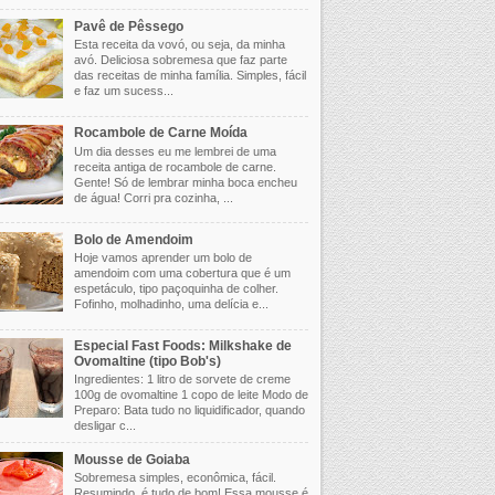
Pavê de Pêssego
Esta receita da vovó, ou seja, da minha
avó. Deliciosa sobremesa que faz parte
das receitas de minha família. Simples, fácil
e faz um sucess...
Rocambole de Carne Moída
Um dia desses eu me lembrei de uma
receita antiga de rocambole de carne.
Gente! Só de lembrar minha boca encheu
de água! Corri pra cozinha, ...
Bolo de Amendoim
Hoje vamos aprender um bolo de
amendoim com uma cobertura que é um
espetáculo, tipo paçoquinha de colher.
Fofinho, molhadinho, uma delícia e...
Especial Fast Foods: Milkshake de
Ovomaltine (tipo Bob's)
Ingredientes: 1 litro de sorvete de creme
100g de ovomaltine 1 copo de leite Modo de
Preparo: Bata tudo no liquidificador, quando
desligar c...
Mousse de Goiaba
Sobremesa simples, econômica, fácil.
Resumindo, é tudo de bom! Essa mousse é