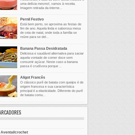
uma delícia mesmo!, vamos à receita.
Imagem retirada da interne...
Pernil Festivo
Está bem perto, se aproxima as festas de
fim de ano. Aquela linda e saborosa mesa
de ceia de natal, onde toda a família se
reúne para se del...
Banana Passa Desidratada
Deliciosa e saudável alternativa para saciar
aquela vontade de comer doce sem
consumir açúcar. Neste caso a banana
passa é crudívora porque ...
Aligot Francês
O clássico purê de batata com queijos é de
origem francesa e sua característica
principal é a elasticidade. Diferente do purê
de batata comu...
ARCADORES
- Avental/crochet