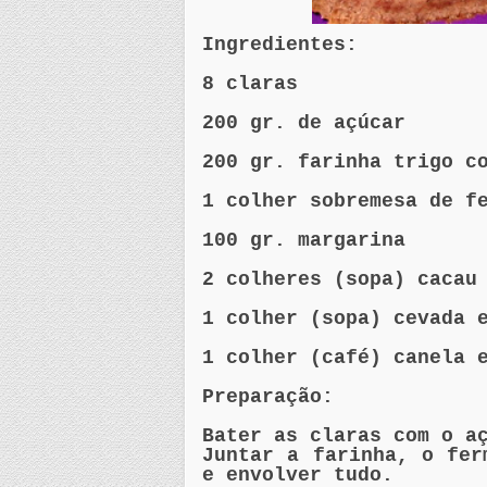
Ingredientes:
8 claras
200
gr
. de açúcar
200
gr
. farinha trigo c
1 colher sobremesa de f
100
gr
. margarina
2 colheres (sopa) cacau
1 colher (sopa) cevada 
1 colher (café) canela 
Preparação:
Bater as claras com o a
Juntar a farinha, o fer
e envolver tudo.