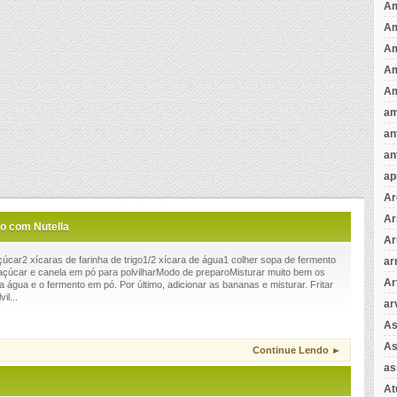
Am
A
A
Am
Am
am
an
an
ap
Ar
Ar
o com Nutella
Ar
çúcar2 xícaras de farinha de trigo1/2 xícara de água1 colher sopa de fermento
ar
çúcar e canela em pó para polvilharModo de preparoMisturar muito bem os
Ar
, a água e o fermento em pó. Por último, adicionar as bananas e misturar. Fritar
il...
ar
As
As
Continue Lendo ►
as
A