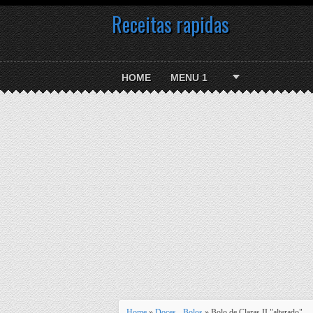
Receitas rapidas
HOME
MENU 1
Home
»
Doces - Bolos
» Bolo de Claras II "alterado"