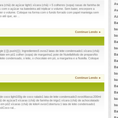
Av
a (chá) de açúcar light1 xícara (chá) + 5 colheres (sopa) rasas de farinha de
com o açúcar na batedeira até triplicar o volume. Sem bater, encorpore a
Av
der o volume. Coloque na forma com o fundo forrado com papel manteiga sem
 até que, ao ...
Az
Ba
ba
Continue Lendo ►
ba
Ba
ba
 || []).push({}); Ingredientes5 ovos2 latas de leite condensado1 xícara (chá)
Ba
colate em pó1 colher (sopa) de margarina1 pote de NutellaModo de preparoNo
o leite condensado, o leite, o chocolate em pó, a margarina e a Nutella. Coloque
Ba
Ba
ba
Continue Lendo ►
ba
Ba
Ba
 de coco light100g de coco ralado1 lata de leite condensado3 ovosMassa:200ml
ba
há) de açúcar3 xícaras (chá) de farinha de trigo1 xícara (chá) de achocolatado
em pó2 xícaras (chá) de leite4 ovosCobertura:1 lata de leite condensado1
ba
óCoco ral...
Ba
Ba