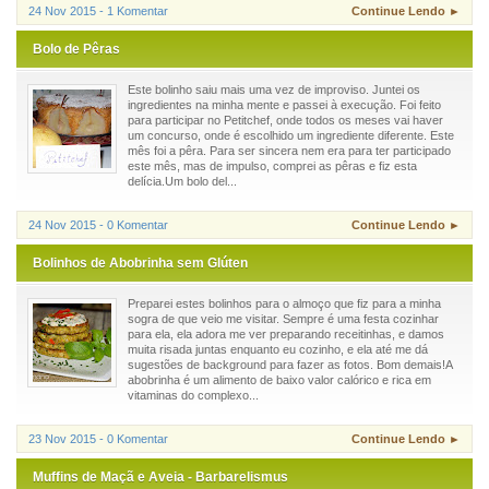
24 Nov 2015 - 1 Komentar
Continue Lendo ►
Bolo de Pêras
Este bolinho saiu mais uma vez de improviso. Juntei os
ingredientes na minha mente e passei à execução. Foi feito
para participar no Petitchef, onde todos os meses vai haver
um concurso, onde é escolhido um ingrediente diferente. Este
mês foi a pêra. Para ser sincera nem era para ter participado
este mês, mas de impulso, comprei as pêras e fiz esta
delícia.Um bolo del...
24 Nov 2015 - 0 Komentar
Continue Lendo ►
Bolinhos de Abobrinha sem Glúten
Preparei estes bolinhos para o almoço que fiz para a minha
sogra de que veio me visitar. Sempre é uma festa cozinhar
para ela, ela adora me ver preparando receitinhas, e damos
muita risada juntas enquanto eu cozinho, e ela até me dá
sugestões de background para fazer as fotos. Bom demais!A
abobrinha é um alimento de baixo valor calórico e rica em
vitaminas do complexo...
23 Nov 2015 - 0 Komentar
Continue Lendo ►
Muffins de Maçã e Aveia - Barbarelismus