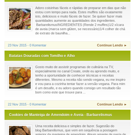
Adoro coisinhas fáceis e rápidas de preparar em dias que não
estou com tempo para nada. Estes muffins são exatamente
isto, deliciosos e muito fáceis de fazer. Se quiser fazer mais
quantidades aumente as quantidades dos ingredientes.
BarbarelismusINGREDIENTES (Rende 2 muffins)1/2 xícara
de aveia (marca sem glúten, se necessário)1/4 colher de chá
de extrato de baunilha...
23 Nov 2015 - 0 Komentar
Continue Lendo ►
Batatas Douradas com Tomilho e Alho
Gosto muito de assistir programas de culinária na TV,
especialmente no canal Create, onde eu aprendo muito, e
tenho a oportunidade de conhecer técnicas e receitas
diferentes. Mesmo a receita não sendo vegana, eu me inspiro
e vou para a cozinha tentar fazer a versão vegana. Para mim
é um desafio, e eu adoro quando consigo um resultado tão
bom como este que trouxe para ...
22 Nov 2015 - 0 Komentar
Continue Lendo ►
Cookies de Manteiga de Amendoim e Aveia - Barbarelismus
Uma receita deliciosa e simples de fazer. Sugestão do
blog Barbarelismus, que vem em sequência a postagem
anterior da manteiga de amendoim. Algum amante de pasta de