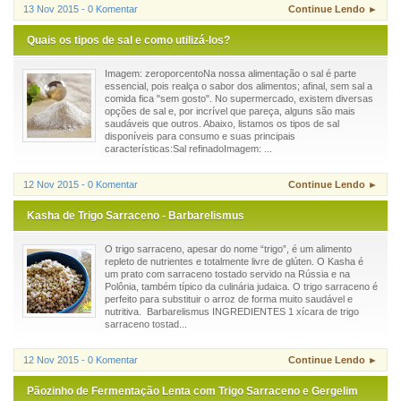
13 Nov 2015 - 0 Komentar
Continue Lendo ►
Quais os tipos de sal e como utilizá-los?
Imagem: zeroporcentoNa nossa alimentação o sal é parte
essencial, pois realça o sabor dos alimentos; afinal, sem sal a
comida fica "sem gosto". No supermercado, existem diversas
opções de sal e, por incrível que pareça, alguns são mais
saudáveis que outros. Abaixo, listamos os tipos de sal
disponíveis para consumo e suas principais
características:Sal refinadoImagem: ...
12 Nov 2015 - 0 Komentar
Continue Lendo ►
Kasha de Trigo Sarraceno - Barbarelismus
O trigo sarraceno, apesar do nome “trigo”, é um alimento
repleto de nutrientes e totalmente livre de glúten. O Kasha é
um prato com sarraceno tostado servido na Rússia e na
Polônia, também típico da culinária judaica. O trigo sarraceno é
perfeito para substituir o arroz de forma muito saudável e
nutritiva. Barbarelismus INGREDIENTES 1 xícara de trigo
sarraceno tostad...
12 Nov 2015 - 0 Komentar
Continue Lendo ►
Pãozinho de Fermentação Lenta com Trigo Sarraceno e Gergelim