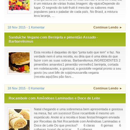
é um mistura de várias frutas.Imagem: diy-ejuiceDepende do
lugar. O segredo do tutti-frutti é mesclar os sabores mais
populares para o paladar de cada país. No Brasil, a mistura
leva laranja, ...
18 Nov 2015 - 1 Komentar
Continue Lendo ►
Sanduíche Vegano com Berinjela e pimentão Assado -
Barbarelismus
Esta receita é daquelas do tipo “junta tudo que tem” e faz. Na
verdade nem é uma receita, eu diria que é uma ideia do que
fazer com as suas sobras. Barbarelismus.INGREDIENTES 2
pimentões amarelos1 pimentão vermelho1 berinjela, cortada
em rodelasazeite, a gostosal, a gostobife vegetal pronto a seu
gosto (eu usei bife de soja)mussarella vegana
(receita aqui)Seu pão favo...
18 Nov 2015 - 0 Komentar
Continue Lendo ►
Rocambole com Amêndoas Laminadas e Doce de Leite
Natal chegando e uma sobremesa bem apresentada e gostosa
na mesa, faz um sucesso! Esse rocambole é mesmo um
espetáculo. Anote aí a receita e boas festas!Imagem enviada
por Receitas da Net Rocambole com Amêndoas Laminadas e
Doce de Leite Do que precisa? 6 claras 6 gemas 6
colheres (sopa) de açúcar 5 colheres...