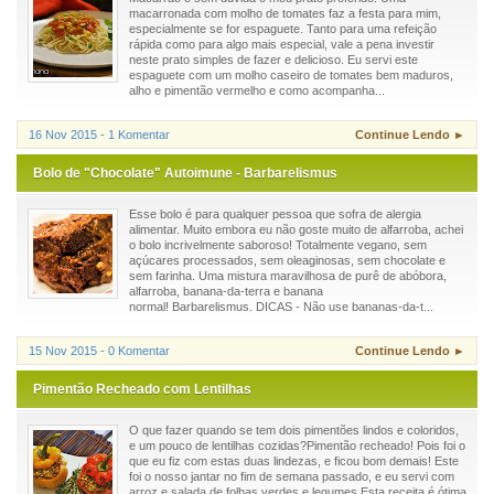
macarronada com molho de tomates faz a festa para mim,
especialmente se for espaguete. Tanto para uma refeição
rápida como para algo mais especial, vale a pena investir
neste prato simples de fazer e delicioso. Eu servi este
espaguete com um molho caseiro de tomates bem maduros,
alho e pimentão vermelho e como acompanha...
16 Nov 2015 - 1 Komentar
Continue Lendo ►
Bolo de "Chocolate" Autoimune - Barbarelismus
Esse bolo é para qualquer pessoa que sofra de alergia
alimentar. Muito embora eu não goste muito de alfarroba, achei
o bolo incrivelmente saboroso! Totalmente vegano, sem
açúcares processados, sem oleaginosas, sem chocolate e
sem farinha. Uma mistura maravilhosa de purê de abóbora,
alfarroba, banana-da-terra e banana
normal! Barbarelismus. DICAS - Não use bananas-da-t...
15 Nov 2015 - 0 Komentar
Continue Lendo ►
Pimentão Recheado com Lentilhas
O que fazer quando se tem dois pimentões lindos e coloridos,
e um pouco de lentilhas cozidas?Pimentão recheado! Pois foi o
que eu fiz com estas duas lindezas, e ficou bom demais! Este
foi o nosso jantar no fim de semana passado, e eu servi com
arroz e salada de folhas verdes e legumes.Esta receita é ótima