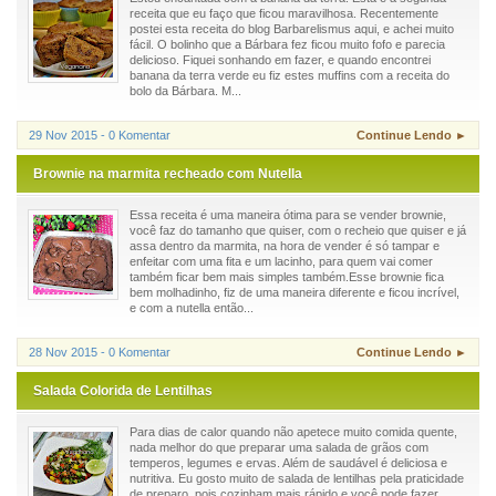
receita que eu faço que ficou maravilhosa. Recentemente
postei esta receita do blog Barbarelismus aqui, e achei muito
fácil. O bolinho que a Bárbara fez ficou muito fofo e parecia
delicioso. Fiquei sonhando em fazer, e quando encontrei
banana da terra verde eu fiz estes muffins com a receita do
bolo da Bárbara. M...
29 Nov 2015 - 0 Komentar
Continue Lendo ►
Brownie na marmita recheado com Nutella
Essa receita é uma maneira ótima para se vender brownie,
você faz do tamanho que quiser, com o recheio que quiser e já
assa dentro da marmita, na hora de vender é só tampar e
enfeitar com uma fita e um lacinho, para quem vai comer
também ficar bem mais simples também.Esse brownie fica
bem molhadinho, fiz de uma maneira diferente e ficou incrível,
e com a nutella então...
28 Nov 2015 - 0 Komentar
Continue Lendo ►
Salada Colorida de Lentilhas
Para dias de calor quando não apetece muito comida quente,
nada melhor do que preparar uma salada de grãos com
temperos, legumes e ervas. Além de saudável é deliciosa e
nutritiva. Eu gosto muito de salada de lentilhas pela praticidade
de preparo, pois cozinham mais rápido e você pode fazer