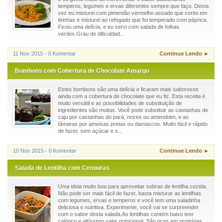
temperos, legumes e ervas diferentes sempre que faço. Desta
vez eu misturei com pimentão vermelho assado que cortei em
tirinhas e misturei ao refogado que foi temperado com páprica.
Ficou uma delícia, e eu servi com salada de folhas
verdes.Grau de dificuldad...
11 Nov 2015 - 0 Komentar
Continue Lendo ►
Bombons com Cobertura de Chocolate Amargo
Estes bombons são uma delícia e ficaram mais saborosos
ainda com a cobertura de chocolate que eu fiz. Esta receita é
muito versátil e as possibilidades de substituição de
ingredientes são muitas. Você pode substituir as castanhas de
caju por castanhas do pará, nozes ou amendoim, e as
tâmaras por ameixas pretas ou damascos. Muito fácil e rápido
de fazer, sem açúcar e s...
10 Nov 2015 - 0 Komentar
Continue Lendo ►
Salada de Lentilha com Cenouras
Uma ideia muito boa para aproveitar sobras de lentilha cozida.
Não pode ser mais fácil de fazer, basta misturar as lentilhas
com legumes, ervas e temperos e você tem uma saladinha
deliciosa e nutritiva. Experimente, você vai se surpreender
com o sabor desta salada.As lentilhas contém baixo teor
calórico e altíssimo valor nutricional. São ricas em proteínas,