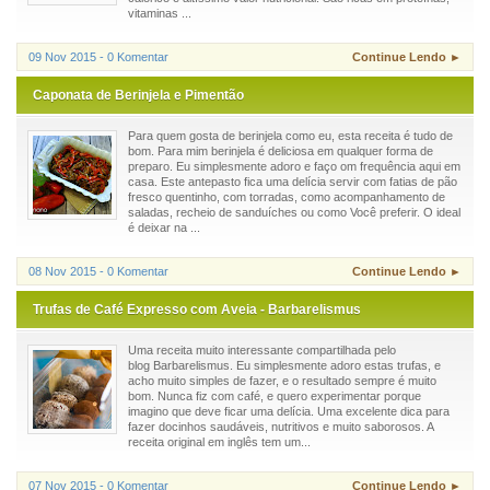
vitaminas ...
09 Nov 2015 - 0 Komentar
Continue Lendo ►
Caponata de Berinjela e Pimentão
Para quem gosta de berinjela como eu, esta receita é tudo de
bom. Para mim berinjela é deliciosa em qualquer forma de
preparo. Eu simplesmente adoro e faço om frequência aqui em
casa. Este antepasto fica uma delícia servir com fatias de pão
fresco quentinho, com torradas, como acompanhamento de
saladas, recheio de sanduíches ou como Você preferir. O ideal
é deixar na ...
08 Nov 2015 - 0 Komentar
Continue Lendo ►
Trufas de Café Expresso com Aveia - Barbarelismus
Uma receita muito interessante compartilhada pelo
blog Barbarelismus. Eu simplesmente adoro estas trufas, e
acho muito simples de fazer, e o resultado sempre é muito
bom. Nunca fiz com café, e quero experimentar porque
imagino que deve ficar uma delícia. Uma excelente dica para
fazer docinhos saudáveis, nutritivos e muito saborosos. A
receita original em inglês tem um...
07 Nov 2015 - 0 Komentar
Continue Lendo ►