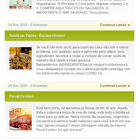
Vegetarianos 70 Receitas e Cura pelos Vegetais volumes 1 e
2. COMPRE AQUI "DOCES OU SALGADOS, O
IMPORTANTE É SER SAUDÁVEL" Essa promo...
24 Nov 2015 - 0 Komentar
Continue Lendo ►
Sushi na Tigela - Barbarelismus
Se você não tiver arroz para sushi em casa não tem o menor
problema, use qualquer outro e aproveite para utilizar seus
ingredientes favoritos e matar a vontade de comer sushi de
maneira fácil rápida e muito gostosa.
Barbarelismus INGREDIENTESarroz integral cozidocenoura
crua raladapepino cortado em cubinhosgergelim pretoalga nori
em folhasmolho tamari ou shoyo COMO FA...
24 Nov 2015 - 0 Komentar
Continue Lendo ►
Pernil Festivo
Está bem perto, se aproxima as festas de fim de ano. Aquela
linda e saborosa mesa de ceia de natal, onde toda a família se
reúne para se deliciar. Neste evento tão esperado, sugerimos
um pernil suculento e muito saboroso para você servir em sua
ceia. Vamos preparar? Anote aí!Imagem retirada da internet
Pernil Festivo Do que precisa? ...