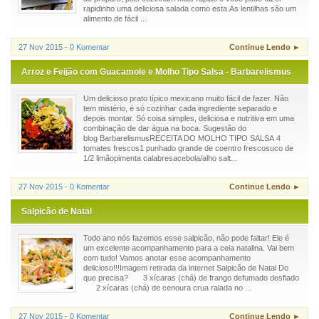
rapidinho uma deliciosa salada como esta.As lentilhas são um
alimento de fácil ...
27 Nov 2015 - 0 Komentar
Continue Lendo ►
Arroz e Feijão com Guacamole e Molho Tipo Salsa - Barbarelismus
Um delicioso prato típico mexicano muito fácil de fazer. Não
tem mistério, é só cozinhar cada ingrediente separado e
depois montar. Só coisa simples, deliciosa e nutritiva em uma
combinação de dar água na boca. Sugestão do
blog BarbarelismusRECEITA DO MOLHO TIPO SALSA 4
tomates frescos1 punhado grande de coentro frescosuco de
1/2 limãopimenta calabresacebola/alho salt...
27 Nov 2015 - 0 Komentar
Continue Lendo ►
Salpicão de Natal
Todo ano nós fazemos esse salpicão, não pode faltar! Ele é
um excelente acompanhamento para a ceia natalina. Vai bem
com tudo! Vamos anotar esse acompanhamento
delicioso!!!Imagem retirada da internet Salpicão de Natal Do
que precisa? 3 xícaras (chá) de frango defumado desfiado
2 xícaras (chá) de cenoura crua ralada no ...
27 Nov 2015 - 0 Komentar
Continue Lendo ►