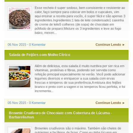
Esse recheio é super sedoso, bem consistente e resistente ao
calor, faço sempre para colocar em bolos e cupcakes, vim
aqui ensinar a receita para vocês, é super fácil e são apenas 3
ingredientes.Ingredientes:1 lata de leite condensado1 caixinha
de creme de leite5 colheres (de sopa) de chocolate em
póModo de preparo:Misture os 3 ingredientes e leve ao fogo
baixo, mexen...
06 Nov 2015 - 0 Komentar
Continue Lendo ►
Salada de Feijões com Molho Cítrico
Além de deliciosa, esta salada é muito nutritiva por ser rica em
vitaminas, proteínas e fibras, podendo ser servida como
refeição principal especialmente no verão. Você pode adicionar
legumes diversos e enriquecer a sua salada com ervas
frescas e temperos de sua preferência.A mistura dos feijões
branco e preto com a vagem e os temperos ficou perfeita, e foi
incrementa...
05 Nov 2015 - 0 Komentar
Continue Lendo ►
Brownie Crudívoro de Chocolate com Cobertura de Lúcuma -
Barbarelismus
Brownies crudívoros são o máximo. Também são cheios de
nutrientes e facílimos de fazer. Como eu tinha lúcuma em