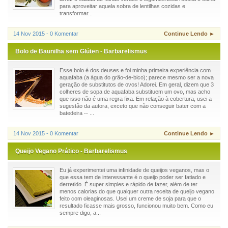
para aproveitar aquela sobra de lentilhas cozidas e
transformar...
14 Nov 2015 - 0 Komentar
Continue Lendo ►
Bolo de Baunilha sem Glúten - Barbarelismus
Esse bolo é dos deuses e foi minha primeira experiência com
aquafaba (a água do grão-de-bico); parece mesmo ser a nova
geração de substitutos de ovos! Adorei. Em geral, dizem que 3
colheres de sopa de aquafaba substituem um ovo, mas acho
que isso não é uma regra fixa. Em relação à cobertura, usei a
sugestão da autora, exceto que não conseguir bater com a
batedeira -- ...
14 Nov 2015 - 0 Komentar
Continue Lendo ►
Queijo Vegano Prático - Barbarelismus
Eu já experimentei uma infinidade de queijos veganos, mas o
que essa tem de interessante é o queijo poder ser fatiado e
derretido. É super simples e rápido de fazer, além de ter
menos calorias do que qualquer outra receita de queijo vegano
feito com oleaginosas. Usei um creme de soja para que o
resultado ficasse mais grosso, funcionou muito bem. Como eu
sempre digo, a...