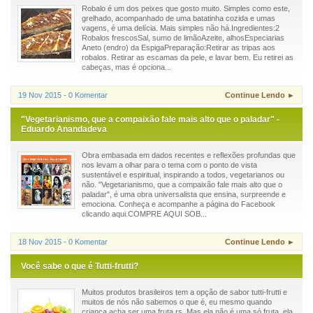
Robalo é um dos peixes que gosto muito. Simples como este,
grelhado, acompanhado de uma batatinha cozida e umas
vagens, é uma delícia. Mais simples não há.Ingredientes:2
Robalos frescosSal, sumo de limãoAzeite, alhosEspeciarias
Aneto (endro) da EspigaPreparação:Retirar as tripas aos
robalos. Retirar as escamas da pele, e lavar bem. Eu retirei as
cabeças, mas é opciona...
19 Nov 2015 - 0 Komentar
Continue Lendo ►
"Vegetarianismo, que a compaixão fale mais alto que o paladar" -
Eduardo Anandadeva
Obra embasada em dados recentes e reflexões profundas que
nos levam a olhar para o tema com o ponto de vista
sustentável e espiritual, inspirando a todos, vegetarianos ou
não. "Vegetarianismo, que a compaixão fale mais alto que o
paladar", é uma obra universalista que ensina, surpreende e
emociona. Conheça e acompanhe a página do Facebook
clicando aqui.COMPRE AQUI SOB...
18 Nov 2015 - 0 Komentar
Continue Lendo ►
Você sabe o que é Tutti-frutti?
Muitos produtos brasileiros tem a opção de sabor tutti-frutti e
muitos de nós não sabemos o que é, eu mesmo quando
criança acha ser uma fruta rs. Mas ela não é uma só fruta, ela