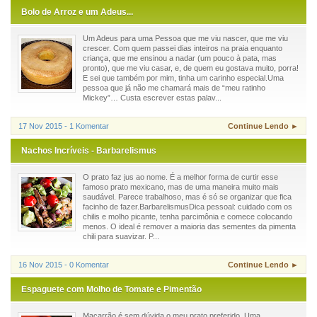
Bolo de Arroz e um Adeus...
Um Adeus para uma Pessoa que me viu nascer, que me viu
crescer. Com quem passei dias inteiros na praia enquanto
criança, que me ensinou a nadar (um pouco à pata, mas
pronto), que me viu casar, e, de quem eu gostava muito, porra!
E sei que também por mim, tinha um carinho especial.Uma
pessoa que já não me chamará mais de “meu ratinho
Mickey”… Custa escrever estas palav...
17 Nov 2015 - 1 Komentar
Continue Lendo ►
Nachos Incríveis - Barbarelismus
O prato faz jus ao nome. É a melhor forma de curtir esse
famoso prato mexicano, mas de uma maneira muito mais
saudável. Parece trabalhoso, mas é só se organizar que fica
facinho de fazer.BarbarelismusDica pessoal: cuidado com os
chilis e molho picante, tenha parcimônia e comece colocando
menos. O ideal é remover a maioria das sementes da pimenta
chili para suavizar. P...
16 Nov 2015 - 0 Komentar
Continue Lendo ►
Espaguete com Molho de Tomate e Pimentão
Macarrão é sem dúvida o meu prato preferido. Uma