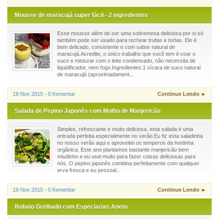
Mousse de maracujá super fácil - 2 ingredientes
Esse mousse além de ser uma sobremesa deliciosa por si só
também pode ser usado para rechear trufas e tortas. Ele é
bem delicado, consistente e com sabor natural de
maracujá.Acredite, o único trabalho que você tem é coar o
suco e misturar com o leite condensado, não necessita de
liquidificador, nem fogo.Ingredientes:1 xícara de suco natural
de maracujá (aproximadament...
19 Nov 2015 - 0 Komentar
Continue Lendo ►
Salada de Pepino Japonês com Molho de Manjericão
Simples, refrescante e muito deliciosa, esta salada é uma
entrada perfeita especialmente no verão.Eu fiz esta saladinha
no nosso verão aqui e aproveitei os temperos da hortinha
orgânica. Este ano plantamos bastante manjericão bem
miudinho e eu usei muito para fazer coisas deliciosas para
nós. O pepino japonês combina perfeitamente com qualquer
erva fresca e eu pessoal...
19 Nov 2015 - 0 Komentar
Continue Lendo ►
Robalo Grelhado com Especiarias Aneto