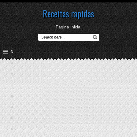
Receitas rapidas
Página Inicial
≡
N
a
v
i
g
a
ti
o