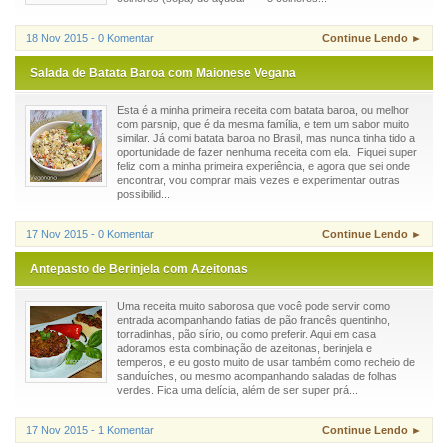
18 Nov 2015 - 0 Komentar
Continue Lendo ►
Salada de Batata Baroa com Maionese Vegana
Esta é a minha primeira receita com batata baroa, ou melhor
com parsnip, que é da mesma família, e tem um sabor muito
similar. Já comi batata baroa no Brasil, mas nunca tinha tido a
oportunidade de fazer nenhuma receita com ela. Fiquei super
feliz com a minha primeira experiência, e agora que sei onde
encontrar, vou comprar mais vezes e experimentar outras
possibilid...
17 Nov 2015 - 0 Komentar
Continue Lendo ►
Antepasto de Berinjela com Azeitonas
Uma receita muito saborosa que você pode servir como
entrada acompanhando fatias de pão francês quentinho,
torradinhas, pão sírio, ou como preferir. Aqui em casa
adoramos esta combinação de azeitonas, berinjela e
temperos, e eu gosto muito de usar também como recheio de
sanduíches, ou mesmo acompanhando saladas de folhas
verdes. Fica uma delícia, além de ser super prá...
17 Nov 2015 - 1 Komentar
Continue Lendo ►