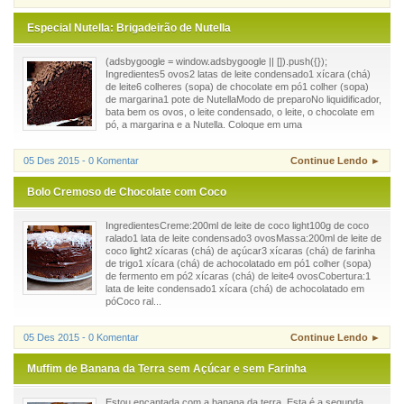
Especial Nutella: Brigadeirão de Nutella
(adsbygoogle = window.adsbygoogle || []).push({});
Ingredientes5 ovos2 latas de leite condensado1 xícara (chá)
de leite6 colheres (sopa) de chocolate em pó1 colher (sopa)
de margarina1 pote de NutellaModo de preparoNo liquidificador,
bata bem os ovos, o leite condensado, o leite, o chocolate em
pó, a margarina e a Nutella. Coloque em uma
05 Des 2015 - 0 Komentar
Continue Lendo ►
Bolo Cremoso de Chocolate com Coco
IngredientesCreme:200ml de leite de coco light100g de coco
ralado1 lata de leite condensado3 ovosMassa:200ml de leite de
coco light2 xícaras (chá) de açúcar3 xícaras (chá) de farinha
de trigo1 xícara (chá) de achocolatado em pó1 colher (sopa)
de fermento em pó2 xícaras (chá) de leite4 ovosCobertura:1
lata de leite condensado1 xícara (chá) de achocolatado em
póCoco ral...
05 Des 2015 - 0 Komentar
Continue Lendo ►
Muffim de Banana da Terra sem Açúcar e sem Farinha
Estou encantada com a banana da terra. Esta é a segunda