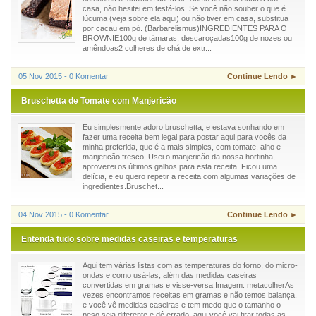
casa, não hesitei em testá-los. Se você não souber o que é
lúcuma (veja sobre ela aqui) ou não tiver em casa, substitua
por cacau em pó. (Barbarelismus)INGREDIENTES PARA O
BROWNIE100g de tâmaras, descaroçadas100g de nozes ou
amêndoas2 colheres de chá de extr...
05 Nov 2015 - 0 Komentar
Continue Lendo ►
Bruschetta de Tomate com Manjericão
Eu simplesmente adoro bruschetta, e estava sonhando em
fazer uma receita bem legal para postar aqui para vocês da
minha preferida, que é a mais simples, com tomate, alho e
manjericão fresco. Usei o manjericão da nossa hortinha,
aproveitei os últimos galhos para esta receita. Ficou uma
delícia, e eu quero repetir a receita com algumas variações de
ingredientes.Bruschet...
04 Nov 2015 - 0 Komentar
Continue Lendo ►
Entenda tudo sobre medidas caseiras e temperaturas
Aqui tem várias listas com as temperaturas do forno, do micro-
ondas e como usá-las, além das medidas caseiras
convertidas em gramas e visse-versa.Imagem: metacolherAs
vezes encontramos receitas em gramas e não temos balança,
e você vê medidas caseiras e tem medo que o tamanho o
peso seja diferente e dê errado, aqui você vai tirar todas as