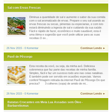
Sal com Ervas Frescas
Diminua a quantidade de sal e aumente o sabor da sua comida
com o sal aromatizado de ervas. Prepare o seu sal usando as
ervas frescas ou secas, pimentas ou especiarias, e com isto
estará diminuindo a ingesta de sal e cuidando da sua saúde.
Fácil e rápido de fazer, econômico e muito saudável, esta é
uma ótima e sugestão que você pode utilizar para as suas
receitas.O ex...
26 Nov 2015 - 0 Komentar
Continue Lendo ►
Pavê de Pêssego
Esta receita da vovó, ou seja, da minha avó. Deliciosa
sobremesa que faz parte das receitas de minha família.
Simples, fácil e faz um sucesso todo ano nas ceias natalinas.
E também pode ser servido em ocasiões especiais. Vamos
conferir?Imagem retirada da internet Pavê de Pêssego Do que
precisa? 3 colheres (sopa) de amido de mi...
26 Nov 2015 - 0 Komentar
Continue Lendo ►
Batatas Crocantes em Meia Lua Assadas sem Óleo -
Barbarelismus