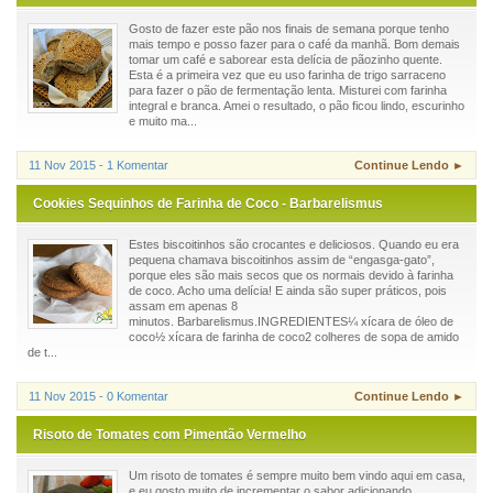
Gosto de fazer este pão nos finais de semana porque tenho
mais tempo e posso fazer para o café da manhã. Bom demais
tomar um café e saborear esta delícia de pãozinho quente.
Esta é a primeira vez que eu uso farinha de trigo sarraceno
para fazer o pão de fermentação lenta. Misturei com farinha
integral e branca. Amei o resultado, o pão ficou lindo, escurinho
e muito ma...
11 Nov 2015 - 1 Komentar
Continue Lendo ►
Cookies Sequinhos de Farinha de Coco - Barbarelismus
Estes biscoitinhos são crocantes e deliciosos. Quando eu era
pequena chamava biscoitinhos assim de “engasga-gato”,
porque eles são mais secos que os normais devido à farinha
de coco. Acho uma delícia! E ainda são super práticos, pois
assam em apenas 8
minutos. Barbarelismus.INGREDIENTES¼ xícara de óleo de
coco½ xícara de farinha de coco2 colheres de sopa de amido
de t...
11 Nov 2015 - 0 Komentar
Continue Lendo ►
Risoto de Tomates com Pimentão Vermelho
Um risoto de tomates é sempre muito bem vindo aqui em casa,
e eu gosto muito de incrementar o sabor adicionando