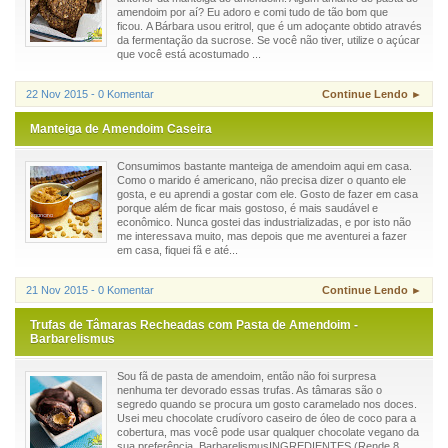
amendoim por aí? Eu adoro e comi tudo de tão bom que
ficou. A Bárbara usou eritrol, que é um adoçante obtido através
da fermentação da sucrose. Se você não tiver, utilize o açúcar
que você está acostumado ...
22 Nov 2015 - 0 Komentar
Continue Lendo ►
Manteiga de Amendoim Caseira
Consumimos bastante manteiga de amendoim aqui em casa.
Como o marido é americano, não precisa dizer o quanto ele
gosta, e eu aprendi a gostar com ele. Gosto de fazer em casa
porque além de ficar mais gostoso, é mais saudável e
econômico. Nunca gostei das industrializadas, e por isto não
me interessava muito, mas depois que me aventurei a fazer
em casa, fiquei fã e até...
21 Nov 2015 - 0 Komentar
Continue Lendo ►
Trufas de Tâmaras Recheadas com Pasta de Amendoim -
Barbarelismus
Sou fã de pasta de amendoim, então não foi surpresa
nenhuma ter devorado essas trufas. As tâmaras são o
segredo quando se procura um gosto caramelado nos doces.
Usei meu chocolate crudívoro caseiro de óleo de coco para a
cobertura, mas você pode usar qualquer chocolate vegano da
sua preferência. BarbarelismusINGREDIENTES (Rende 8