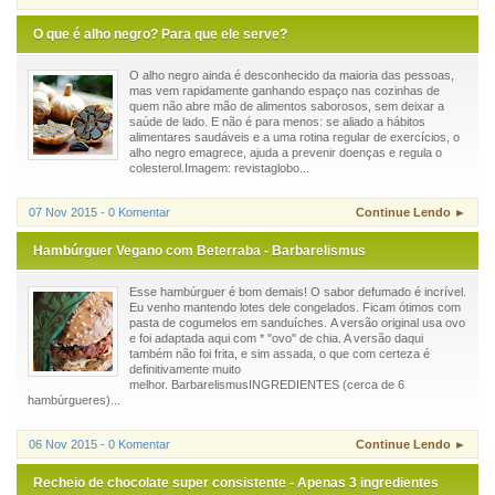
O que é alho negro? Para que ele serve?
O alho negro ainda é desconhecido da maioria das pessoas,
mas vem rapidamente ganhando espaço nas cozinhas de
quem não abre mão de alimentos saborosos, sem deixar a
saúde de lado. E não é para menos: se aliado a hábitos
alimentares saudáveis e a uma rotina regular de exercícios, o
alho negro emagrece, ajuda a prevenir doenças e regula o
colesterol.Imagem: revistaglobo...
07 Nov 2015 - 0 Komentar
Continue Lendo ►
Hambúrguer Vegano com Beterraba - Barbarelismus
Esse hambúrguer é bom demais! O sabor defumado é incrível.
Eu venho mantendo lotes dele congelados. Ficam ótimos com
pasta de cogumelos em sanduíches. A versão original usa ovo
e foi adaptada aqui com * "ovo" de chia. A versão daqui
também não foi frita, e sim assada, o que com certeza é
definitivamente muito
melhor. BarbarelismusINGREDIENTES (cerca de 6
hambúrgueres)...
06 Nov 2015 - 0 Komentar
Continue Lendo ►
Recheio de chocolate super consistente - Apenas 3 ingredientes