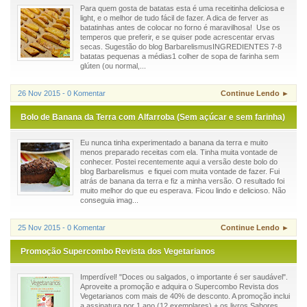
Para quem gosta de batatas esta é uma receitinha deliciosa e
light, e o melhor de tudo fácil de fazer. A dica de ferver as
batatinhas antes de colocar no forno é maravilhosa! Use os
temperos que preferir, e se quiser pode acrescentar ervas
secas. Sugestão do blog BarbarelismusINGREDIENTES 7-8
batatas pequenas a médias1 colher de sopa de farinha sem
glúten (ou normal,...
26 Nov 2015 - 0 Komentar
Continue Lendo ►
Bolo de Banana da Terra com Alfarroba (Sem açúcar e sem farinha)
Eu nunca tinha experimentado a banana da terra e muito
menos preparado receitas com ela. Tinha muita vontade de
conhecer. Postei recentemente aqui a versão deste bolo do
blog Barbarelismus e fiquei com muita vontade de fazer. Fui
atrás de banana da terra e fiz a minha versão. O resultado foi
muito melhor do que eu esperava. Ficou lindo e delicioso. Não
conseguia imag...
25 Nov 2015 - 0 Komentar
Continue Lendo ►
Promoção Supercombo Revista dos Vegetarianos
Imperdível! "Doces ou salgados, o importante é ser saudável".
Aproveite a promoção e adquira o Supercombo Revista dos
Vegetarianos com mais de 40% de desconto. A promoção inclui
a assinatura por 1 ano (12 exemplares) + os livros Sabores