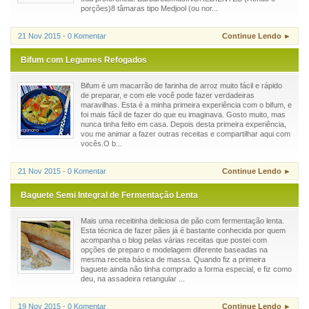
porções)8 tâmaras tipo Medjool (ou nor...
21 Nov 2015 - 0 Komentar
Continue Lendo ►
Bifum com Legumes Refogados
Bifum é um macarrão de farinha de arroz muito fácil e rápido
de preparar, e com ele você pode fazer verdadeiras
maravilhas. Esta é a minha primeira experiência com o bifum, e
foi mais fácil de fazer do que eu imaginava. Gosto muito, mas
nunca tinha feito em casa. Depois desta primeira experiência,
vou me animar a fazer outras receitas e compartilhar aqui com
vocês.O b...
21 Nov 2015 - 0 Komentar
Continue Lendo ►
Baguete Semi Integral de Fermentação Lenta
Mais uma receitinha deliciosa de pão com fermentação lenta.
Esta técnica de fazer pães já é bastante conhecida por quem
acompanha o blog pelas várias receitas que postei com
opções de preparo e modelagem diferente baseadas na
mesma receita básica de massa. Quando fiz a primeira
baguete ainda não tinha comprado a forma especial, e fiz como
deu, na assadeira retangular ...
19 Nov 2015 - 0 Komentar
Continue Lendo ►