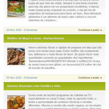
sogra de que veio me visitar. Sempre é uma festa cozinhar
para ela, ela adora me ver preparando receitinhas, e damos
muita risada juntas enquanto eu cozinho, e ela até me dá
sugestões de background para fazer as fotos. Bom demais!A
abobrinha é um alimento de baixo valor calórico e rica em
vitaminas do complexo...
23 Nov 2015 - 0 Komentar
Continue Lendo ►
Muffins de Maçã e Aveia - Barbarelismus
Adoro coisinhas fáceis e rápidas de preparar em dias que não
estou com tempo para nada. Estes muffins são exatamente
isto, deliciosos e muito fáceis de fazer. Se quiser fazer mais
quantidades aumente as quantidades dos ingredientes.
BarbarelismusINGREDIENTES (Rende 2 muffins)1/2 xícara
de aveia (marca sem glúten, se necessário)1/4 colher de chá
de extrato de baunilha...
23 Nov 2015 - 0 Komentar
Continue Lendo ►
Batatas Douradas com Tomilho e Alho
Gosto muito de assistir programas de culinária na TV,
especialmente no canal Create, onde eu aprendo muito, e
tenho a oportunidade de conhecer técnicas e receitas
diferentes. Mesmo a receita não sendo vegana, eu me inspiro
e vou para a cozinha tentar fazer a versão vegana. Para mim