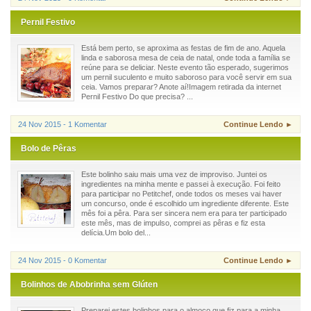
Pernil Festivo
Está bem perto, se aproxima as festas de fim de ano. Aquela
linda e saborosa mesa de ceia de natal, onde toda a família se
reúne para se deliciar. Neste evento tão esperado, sugerimos
um pernil suculento e muito saboroso para você servir em sua
ceia. Vamos preparar? Anote aí!Imagem retirada da internet
Pernil Festivo Do que precisa? ...
24 Nov 2015 - 1 Komentar
Continue Lendo ►
Bolo de Pêras
Este bolinho saiu mais uma vez de improviso. Juntei os
ingredientes na minha mente e passei à execução. Foi feito
para participar no Petitchef, onde todos os meses vai haver
um concurso, onde é escolhido um ingrediente diferente. Este
mês foi a pêra. Para ser sincera nem era para ter participado
este mês, mas de impulso, comprei as pêras e fiz esta
delícia.Um bolo del...
24 Nov 2015 - 0 Komentar
Continue Lendo ►
Bolinhos de Abobrinha sem Glúten
Preparei estes bolinhos para o almoço que fiz para a minha