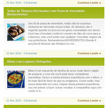
21 Nov 2015 - 0 Komentar
Continue Lendo ►
Trufas de Tâmaras Recheadas com Pasta de Amendoim -
Barbarelismus
Sou fã de pasta de amendoim, então não foi surpresa
nenhuma ter devorado essas trufas. As tâmaras são o
segredo quando se procura um gosto caramelado nos doces.
Usei meu chocolate crudívoro caseiro de óleo de coco para a
cobertura, mas você pode usar qualquer chocolate vegano da
sua preferência. BarbarelismusINGREDIENTES (Rende 8
porções)8 tâmaras tipo Medjool (ou nor...
21 Nov 2015 - 0 Komentar
Continue Lendo ►
Bifum com Legumes Refogados
Bifum é um macarrão de farinha de arroz muito fácil e rápido
de preparar, e com ele você pode fazer verdadeiras
maravilhas. Esta é a minha primeira experiência com o bifum, e
foi mais fácil de fazer do que eu imaginava. Gosto muito, mas
nunca tinha feito em casa. Depois desta primeira experiência,
vou me animar a fazer outras receitas e compartilhar aqui com
vocês.O b...
21 Nov 2015 - 0 Komentar
Continue Lendo ►