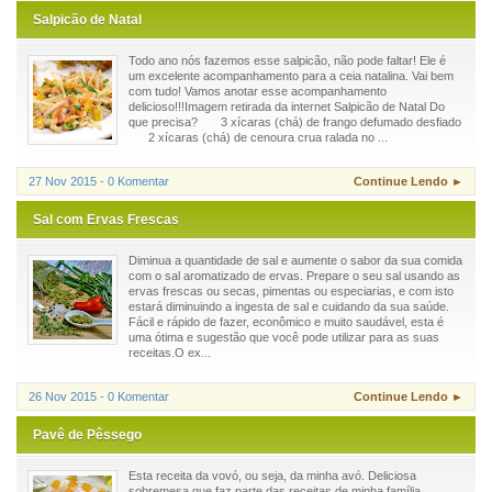
Salpicão de Natal
Todo ano nós fazemos esse salpicão, não pode faltar! Ele é
um excelente acompanhamento para a ceia natalina. Vai bem
com tudo! Vamos anotar esse acompanhamento
delicioso!!!Imagem retirada da internet Salpicão de Natal Do
que precisa? 3 xícaras (chá) de frango defumado desfiado
2 xícaras (chá) de cenoura crua ralada no ...
27 Nov 2015 - 0 Komentar
Continue Lendo ►
Sal com Ervas Frescas
Diminua a quantidade de sal e aumente o sabor da sua comida
com o sal aromatizado de ervas. Prepare o seu sal usando as
ervas frescas ou secas, pimentas ou especiarias, e com isto
estará diminuindo a ingesta de sal e cuidando da sua saúde.
Fácil e rápido de fazer, econômico e muito saudável, esta é
uma ótima e sugestão que você pode utilizar para as suas
receitas.O ex...
26 Nov 2015 - 0 Komentar
Continue Lendo ►
Pavê de Pêssego
Esta receita da vovó, ou seja, da minha avó. Deliciosa
sobremesa que faz parte das receitas de minha família.