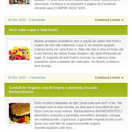
emociona. Conheça e acompanhe a página do Facebook
clicando aqui.COMPRE AQUI SOB...
18 Nov 2015 - 0 Komentar
Continue Lendo ►
Você sabe o que é Tutti-frutti?
Muitos produtos brasileiros tem a opção de sabor tutti-frutti e
muitos de nós não sabemos o que é, eu mesmo quando
criança acha ser uma fruta rs. Mas ela não é uma só fruta, ela
é um mistura de várias frutas.Imagem: diy-ejuiceDepende do
lugar. O segredo do tutti-frutti é mesclar os sabores mais
populares para o paladar de cada país. No Brasil, a mistura
leva laranja, ...
18 Nov 2015 - 1 Komentar
Continue Lendo ►
Sanduíche Vegano com Berinjela e pimentão Assado -
Barbarelismus
Esta receita é daquelas do tipo “junta tudo que tem” e faz. Na
verdade nem é uma receita, eu diria que é uma ideia do que
fazer com as suas sobras. Barbarelismus.INGREDIENTES 2
pimentões amarelos1 pimentão vermelho1 berinjela, cortada
em rodelasazeite, a gostosal, a gostobife vegetal pronto a seu
gosto (eu usei bife de soja)mussarella vegana
(receita aqui)Seu pão favo...