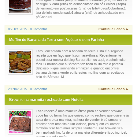
de trigo1 xícara (chá) de achocolatado em pó1 colher (sopa)
de fermento em pó2 xícaras (chá) de leite4 ovosCobertura:1
lata de leite condensado1 xícara (chá) de achocolatado em
póCoco ral...
05 Des 2015 - 0 Komentar
Continue Lendo ►
Muffim de Banana da Terra sem Açúcar e sem Farinha
Estou encantada com a banana da terra. Esta é a segunda
receita que eu faço que ficou maravilhosa. Recentemente
postei esta receita do blog Barbarelismus aqui, e achei muito
fácil. O bolinho que a Bárbara fez ficou muito fofo e parecia
delicioso. Fiquei sonhando em fazer, e quando encontrei
banana da terra verde eu fiz estes muffins com a receita do
bolo da Bárbara. M...
29 Nov 2015 - 0 Komentar
Continue Lendo ►
Brownie na marmita recheado com Nutella
Essa receita é uma maneira ótima para se vender brownie,
você faz do tamanho que quiser, com o recheio que quiser e já
assa dentro da marmita, na hora de vender é só tampar e
enfeitar com uma fita e um lacinho, para quem vai comer
também ficar bem mais simples também.Esse brownie fica
bem molhadinho, fiz de uma maneira diferente e ficou incrível,
e com a nutella então...