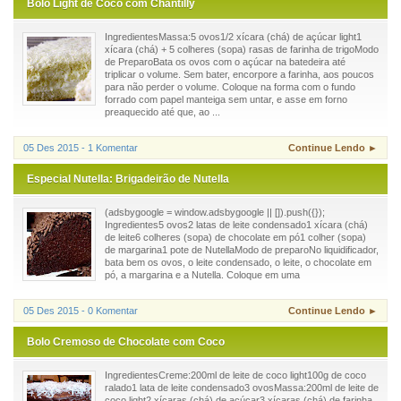
Bolo Light de Coco com Chantilly
IngredientesMassa:5 ovos1/2 xícara (chá) de açúcar light1
xícara (chá) + 5 colheres (sopa) rasas de farinha de trigoModo
de PreparoBata os ovos com o açúcar na batedeira até
triplicar o volume. Sem bater, encorpore a farinha, aos poucos
para não perder o volume. Coloque na forma com o fundo
forrado com papel manteiga sem untar, e asse em forno
preaquecido até que, ao ...
05 Des 2015 - 1 Komentar
Continue Lendo ►
Especial Nutella: Brigadeirão de Nutella
(adsbygoogle = window.adsbygoogle || []).push({});
Ingredientes5 ovos2 latas de leite condensado1 xícara (chá)
de leite6 colheres (sopa) de chocolate em pó1 colher (sopa)
de margarina1 pote de NutellaModo de preparoNo liquidificador,
bata bem os ovos, o leite condensado, o leite, o chocolate em
pó, a margarina e a Nutella. Coloque em uma
05 Des 2015 - 0 Komentar
Continue Lendo ►
Bolo Cremoso de Chocolate com Coco
IngredientesCreme:200ml de leite de coco light100g de coco
ralado1 lata de leite condensado3 ovosMassa:200ml de leite de
coco light2 xícaras (chá) de açúcar3 xícaras (chá) de farinha