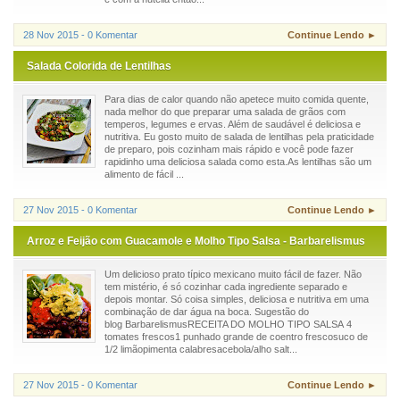
28 Nov 2015 - 0 Komentar
Continue Lendo ►
Salada Colorida de Lentilhas
Para dias de calor quando não apetece muito comida quente,
nada melhor do que preparar uma salada de grãos com
temperos, legumes e ervas. Além de saudável é deliciosa e
nutritiva. Eu gosto muito de salada de lentilhas pela praticidade
de preparo, pois cozinham mais rápido e você pode fazer
rapidinho uma deliciosa salada como esta.As lentilhas são um
alimento de fácil ...
27 Nov 2015 - 0 Komentar
Continue Lendo ►
Arroz e Feijão com Guacamole e Molho Tipo Salsa - Barbarelismus
Um delicioso prato típico mexicano muito fácil de fazer. Não
tem mistério, é só cozinhar cada ingrediente separado e
depois montar. Só coisa simples, deliciosa e nutritiva em uma
combinação de dar água na boca. Sugestão do
blog BarbarelismusRECEITA DO MOLHO TIPO SALSA 4
tomates frescos1 punhado grande de coentro frescosuco de
1/2 limãopimenta calabresacebola/alho salt...
27 Nov 2015 - 0 Komentar
Continue Lendo ►