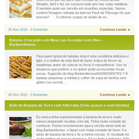
Simples, fácil e faz um sucesso todo ano nas ceias natalinas.
E também pode ser servido em ocasiões especiais. Vamos
conferir?Imagem retirada da internet Pavê de Pêssego Do que
precisa? 3 colheres (sopa) de amido de mi...
26 Nov 2015 - 0 Komentar
Continue Lendo ►
Batatas Crocantes em Meia Lua Assadas sem Óleo -
Barbarelismus
Para quem gosta de batatas esta é uma receitinha deliciosa e
light, e o melhor de tudo fácil de fazer. A dica de ferver as
batatinhas antes de colocar no forno é maravilhosa! Use os
temperos que preferir, e se quiser pode acrescentar ervas
secas. Sugestão do blog BarbarelismusINGREDIENTES 7-8
batatas pequenas a médias1 colher de sopa de farinha sem
glúten (ou normal,...
26 Nov 2015 - 0 Komentar
Continue Lendo ►
Bolo de Banana da Terra com Alfarroba (Sem açúcar e sem farinha)
Eu nunca tinha experimentado a banana da terra e muito
menos preparado receitas com ela. Tinha muita vontade de
conhecer. Postei recentemente aqui a versão deste bolo do
blog Barbarelismus e fiquei com muita vontade de fazer. Fui
atrás de banana da terra e fiz a minha versão. O resultado foi
muito melhor do que eu esperava. Ficou lindo e delicioso. Não