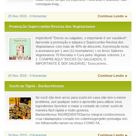
conseguia imag...
25 Nov 2015 - 0 Komentar
Continue Lendo ►
Promoção Supercombo Revista dos Vegetarianos
Imperdível! "Doces ou salgados, o importante é ser saudável".
Aproveite a promoção e adquira o Supercombo Revista dos
Vegetarianos com mais de 40% de desconto. A promoção inclui
a assinatura por 1 ano (12 exemplares) + os livros Sabores
Vegetarianos 70 Receitas e Cura pelos Vegetais volumes 1 e
2. COMPRE AQUI "DOCES OU SALGADOS, O
IMPORTANTE É SER SAUDÁVEL" Essa promo...
24 Nov 2015 - 0 Komentar
Continue Lendo ►
Sushi na Tigela - Barbarelismus
Se você não tiver arroz para sushi em casa não tem o menor
problema, use qualquer outro e aproveite para utilizar seus
ingredientes favoritos e matar a vontade de comer sushi de
maneira fácil rápida e muito gostosa.
Barbarelismus INGREDIENTESarroz integral cozidocenoura
crua raladapepino cortado em cubinhosgergelim pretoalga nori
em folhasmolho tamari ou shoyo COMO FA...
24 Nov 2015 - 0 Komentar
Continue Lendo ►