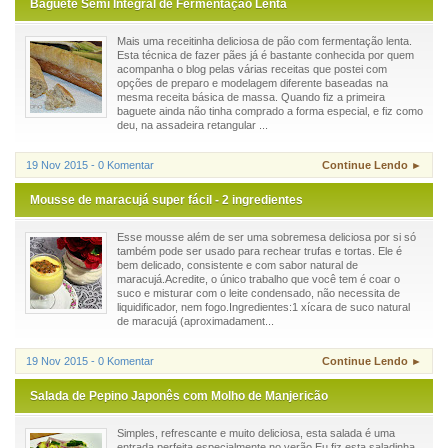
Baguete Semi Integral de Fermentação Lenta
Mais uma receitinha deliciosa de pão com fermentação lenta.
Esta técnica de fazer pães já é bastante conhecida por quem
acompanha o blog pelas várias receitas que postei com
opções de preparo e modelagem diferente baseadas na
mesma receita básica de massa. Quando fiz a primeira
baguete ainda não tinha comprado a forma especial, e fiz como
deu, na assadeira retangular ...
19 Nov 2015 - 0 Komentar
Continue Lendo ►
Mousse de maracujá super fácil - 2 ingredientes
Esse mousse além de ser uma sobremesa deliciosa por si só
também pode ser usado para rechear trufas e tortas. Ele é
bem delicado, consistente e com sabor natural de
maracujá.Acredite, o único trabalho que você tem é coar o
suco e misturar com o leite condensado, não necessita de
liquidificador, nem fogo.Ingredientes:1 xícara de suco natural
de maracujá (aproximadament...
19 Nov 2015 - 0 Komentar
Continue Lendo ►
Salada de Pepino Japonês com Molho de Manjericão
Simples, refrescante e muito deliciosa, esta salada é uma
entrada perfeita especialmente no verão.Eu fiz esta saladinha