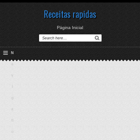
Receitas rapidas
Página Inicial
≡
N
a
v
i
g
a
ti
o