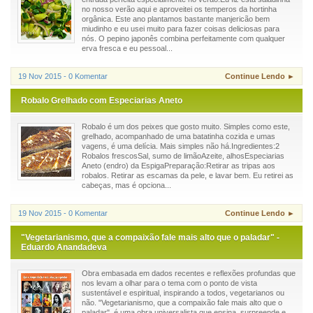
no nosso verão aqui e aproveitei os temperos da hortinha
orgânica. Este ano plantamos bastante manjericão bem
miudinho e eu usei muito para fazer coisas deliciosas para
nós. O pepino japonês combina perfeitamente com qualquer
erva fresca e eu pessoal...
19 Nov 2015 - 0 Komentar
Continue Lendo ►
Robalo Grelhado com Especiarias Aneto
Robalo é um dos peixes que gosto muito. Simples como este,
grelhado, acompanhado de uma batatinha cozida e umas
vagens, é uma delícia. Mais simples não há.Ingredientes:2
Robalos frescosSal, sumo de limãoAzeite, alhosEspeciarias
Aneto (endro) da EspigaPreparação:Retirar as tripas aos
robalos. Retirar as escamas da pele, e lavar bem. Eu retirei as
cabeças, mas é opciona...
19 Nov 2015 - 0 Komentar
Continue Lendo ►
"Vegetarianismo, que a compaixão fale mais alto que o paladar" -
Eduardo Anandadeva
Obra embasada em dados recentes e reflexões profundas que
nos levam a olhar para o tema com o ponto de vista
sustentável e espiritual, inspirando a todos, vegetarianos ou
não. "Vegetarianismo, que a compaixão fale mais alto que o
paladar", é uma obra universalista que ensina, surpreende e