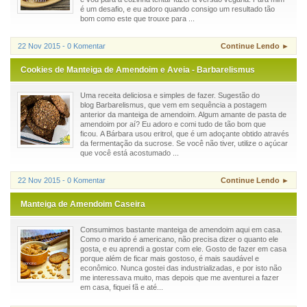
é um desafio, e eu adoro quando consigo um resultado tão
bom como este que trouxe para ...
22 Nov 2015 - 0 Komentar
Continue Lendo ►
Cookies de Manteiga de Amendoim e Aveia - Barbarelismus
Uma receita deliciosa e simples de fazer. Sugestão do
blog Barbarelismus, que vem em sequência a postagem
anterior da manteiga de amendoim. Algum amante de pasta de
amendoim por aí? Eu adoro e comi tudo de tão bom que
ficou. A Bárbara usou eritrol, que é um adoçante obtido através
da fermentação da sucrose. Se você não tiver, utilize o açúcar
que você está acostumado ...
22 Nov 2015 - 0 Komentar
Continue Lendo ►
Manteiga de Amendoim Caseira
Consumimos bastante manteiga de amendoim aqui em casa.
Como o marido é americano, não precisa dizer o quanto ele
gosta, e eu aprendi a gostar com ele. Gosto de fazer em casa
porque além de ficar mais gostoso, é mais saudável e
econômico. Nunca gostei das industrializadas, e por isto não
me interessava muito, mas depois que me aventurei a fazer
em casa, fiquei fã e até...