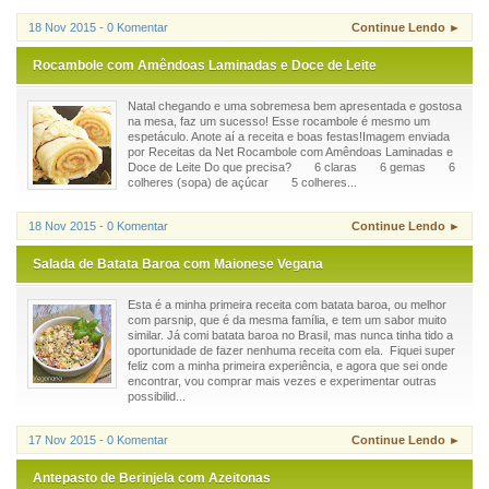
18 Nov 2015 - 0 Komentar
Continue Lendo ►
Rocambole com Amêndoas Laminadas e Doce de Leite
Natal chegando e uma sobremesa bem apresentada e gostosa
na mesa, faz um sucesso! Esse rocambole é mesmo um
espetáculo. Anote aí a receita e boas festas!Imagem enviada
por Receitas da Net Rocambole com Amêndoas Laminadas e
Doce de Leite Do que precisa? 6 claras 6 gemas 6
colheres (sopa) de açúcar 5 colheres...
18 Nov 2015 - 0 Komentar
Continue Lendo ►
Salada de Batata Baroa com Maionese Vegana
Esta é a minha primeira receita com batata baroa, ou melhor
com parsnip, que é da mesma família, e tem um sabor muito
similar. Já comi batata baroa no Brasil, mas nunca tinha tido a
oportunidade de fazer nenhuma receita com ela. Fiquei super
feliz com a minha primeira experiência, e agora que sei onde
encontrar, vou comprar mais vezes e experimentar outras
possibilid...
17 Nov 2015 - 0 Komentar
Continue Lendo ►
Antepasto de Berinjela com Azeitonas