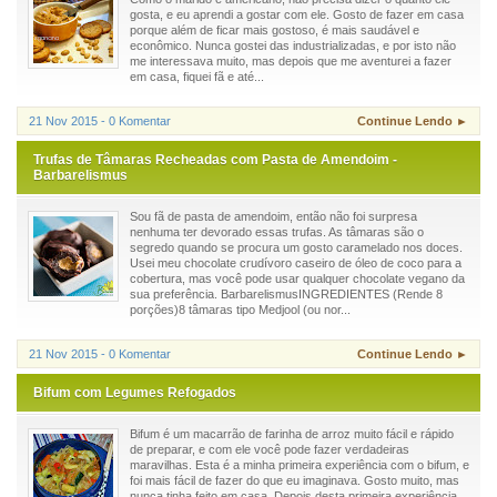
gosta, e eu aprendi a gostar com ele. Gosto de fazer em casa
porque além de ficar mais gostoso, é mais saudável e
econômico. Nunca gostei das industrializadas, e por isto não
me interessava muito, mas depois que me aventurei a fazer
em casa, fiquei fã e até...
21 Nov 2015 - 0 Komentar
Continue Lendo ►
Trufas de Tâmaras Recheadas com Pasta de Amendoim -
Barbarelismus
Sou fã de pasta de amendoim, então não foi surpresa
nenhuma ter devorado essas trufas. As tâmaras são o
segredo quando se procura um gosto caramelado nos doces.
Usei meu chocolate crudívoro caseiro de óleo de coco para a
cobertura, mas você pode usar qualquer chocolate vegano da
sua preferência. BarbarelismusINGREDIENTES (Rende 8
porções)8 tâmaras tipo Medjool (ou nor...
21 Nov 2015 - 0 Komentar
Continue Lendo ►
Bifum com Legumes Refogados
Bifum é um macarrão de farinha de arroz muito fácil e rápido
de preparar, e com ele você pode fazer verdadeiras
maravilhas. Esta é a minha primeira experiência com o bifum, e
foi mais fácil de fazer do que eu imaginava. Gosto muito, mas
nunca tinha feito em casa. Depois desta primeira experiência,