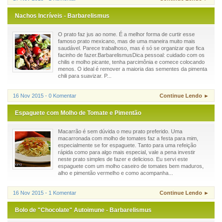
Nachos Incríveis - Barbarelismus
O prato faz jus ao nome. É a melhor forma de curtir esse
famoso prato mexicano, mas de uma maneira muito mais
saudável. Parece trabalhoso, mas é só se organizar que fica
facinho de fazer.BarbarelismusDica pessoal: cuidado com os
chilis e molho picante, tenha parcimônia e comece colocando
menos. O ideal é remover a maioria das sementes da pimenta
chili para suavizar. P...
16 Nov 2015 - 0 Komentar
Continue Lendo ►
Espaguete com Molho de Tomate e Pimentão
Macarrão é sem dúvida o meu prato preferido. Uma
macarronada com molho de tomates faz a festa para mim,
especialmente se for espaguete. Tanto para uma refeição
rápida como para algo mais especial, vale a pena investir
neste prato simples de fazer e delicioso. Eu servi este
espaguete com um molho caseiro de tomates bem maduros,
alho e pimentão vermelho e como acompanha...
16 Nov 2015 - 1 Komentar
Continue Lendo ►
Bolo de "Chocolate" Autoimune - Barbarelismus