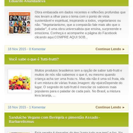
Eduardo Anandadeva
Obra embasada em dados recentes e reflexões profundas que
nos levam a olhar para o tema com o ponto de vista
sustentável e espiritual, inspirando a todos, vegetarianos ou
não. "Vegetarianismo, que a compaixão fale mais alto que o
paladar", é uma obra universalista que ensina, surpreende e
emociona. Conheça e acompanhe a página do Facebook
clicando aqui.COMPRE AQUI SOB...
18 Nov 2015 - 0 Komentar
Continue Lendo ►
Você sabe o que é Tutti-frutti?
Muitos produtos brasileiros tem a opção de sabor tutti-frutti e
muitos de nós não sabemos o que é, eu mesmo quando
criança acha ser uma fruta rs. Mas ela não é uma só fruta, ela
é um mistura de várias frutas.Imagem: diy-ejuiceDepende do
lugar. O segredo do tutti-frutti é mesclar os sabores mais
populares para o paladar de cada país. No Brasil, a mistura
leva laranja, ...
18 Nov 2015 - 1 Komentar
Continue Lendo ►
Sanduíche Vegano com Berinjela e pimentão Assado -
Barbarelismus
Esta receita é daquelas do tipo “junta tudo que tem” e faz. Na