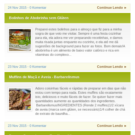
24 Nov 2015 - 0 Komentar
Continue Lendo ►
Bolinhos de Abobrinha sem Glúten
Preparei estes bolinhos para o almoço que fiz para a minha
sogra de que veio me visitar. Sempre é uma festa cozinhar
para ela, ela adora me ver preparando receitinhas, e damos
muita risada juntas enquanto eu cozinho, e ela até me dá
sugestões de background para fazer as fotos. Bom demais!A
abobrinha é um alimento de baixo valor calórico e rica em
vitaminas do complexo...
23 Nov 2015 - 0 Komentar
Continue Lendo ►
Muffins de Maçã e Aveia - Barbarelismus
Adoro coisinhas fáceis e rápidas de preparar em dias que não
estou com tempo para nada. Estes muffins são exatamente
isto, deliciosos e muito fáceis de fazer. Se quiser fazer mais
quantidades aumente as quantidades dos ingredientes.
BarbarelismusINGREDIENTES (Rende 2 muffins)1/2 xícara
de aveia (marca sem glúten, se necessário)1/4 colher de chá
de extrato de baunilha...
23 Nov 2015 - 0 Komentar
Continue Lendo ►