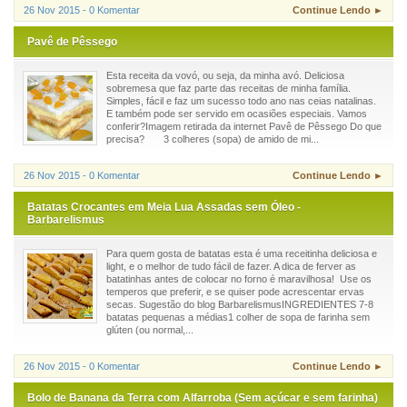
26 Nov 2015 - 0 Komentar
Continue Lendo ►
Pavê de Pêssego
Esta receita da vovó, ou seja, da minha avó. Deliciosa
sobremesa que faz parte das receitas de minha família.
Simples, fácil e faz um sucesso todo ano nas ceias natalinas.
E também pode ser servido em ocasiões especiais. Vamos
conferir?Imagem retirada da internet Pavê de Pêssego Do que
precisa? 3 colheres (sopa) de amido de mi...
26 Nov 2015 - 0 Komentar
Continue Lendo ►
Batatas Crocantes em Meia Lua Assadas sem Óleo -
Barbarelismus
Para quem gosta de batatas esta é uma receitinha deliciosa e
light, e o melhor de tudo fácil de fazer. A dica de ferver as
batatinhas antes de colocar no forno é maravilhosa! Use os
temperos que preferir, e se quiser pode acrescentar ervas
secas. Sugestão do blog BarbarelismusINGREDIENTES 7-8
batatas pequenas a médias1 colher de sopa de farinha sem
glúten (ou normal,...
26 Nov 2015 - 0 Komentar
Continue Lendo ►
Bolo de Banana da Terra com Alfarroba (Sem açúcar e sem farinha)