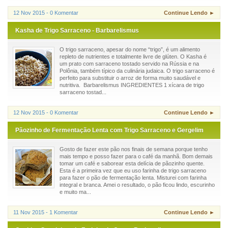
12 Nov 2015 - 0 Komentar
Continue Lendo ►
Kasha de Trigo Sarraceno - Barbarelismus
O trigo sarraceno, apesar do nome “trigo”, é um alimento
repleto de nutrientes e totalmente livre de glúten. O Kasha é
um prato com sarraceno tostado servido na Rússia e na
Polônia, também típico da culinária judaica. O trigo sarraceno é
perfeito para substituir o arroz de forma muito saudável e
nutritiva. Barbarelismus INGREDIENTES 1 xícara de trigo
sarraceno tostad...
12 Nov 2015 - 0 Komentar
Continue Lendo ►
Pãozinho de Fermentação Lenta com Trigo Sarraceno e Gergelim
Gosto de fazer este pão nos finais de semana porque tenho
mais tempo e posso fazer para o café da manhã. Bom demais
tomar um café e saborear esta delícia de pãozinho quente.
Esta é a primeira vez que eu uso farinha de trigo sarraceno
para fazer o pão de fermentação lenta. Misturei com farinha
integral e branca. Amei o resultado, o pão ficou lindo, escurinho
e muito ma...
11 Nov 2015 - 1 Komentar
Continue Lendo ►