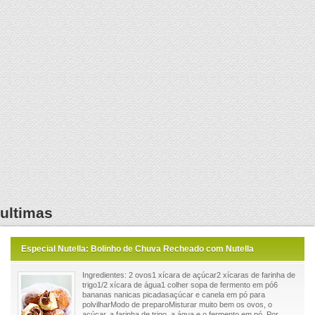
ultimas
Especial Nutella: Bolinho de Chuva Recheado com Nutella
Ingredientes: 2 ovos1 xícara de açúcar2 xícaras de farinha de
trigo1/2 xícara de água1 colher sopa de fermento em pó6
bananas nanicas picadasaçúcar e canela em pó para
polvilharModo de preparoMisturar muito bem os ovos, o
açúcar, a farinha de trigo, a água e o fermento em pó. Por