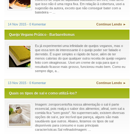
que isso não é uma regra fixa. Em relação à cobertura, usei a
sugestão da autora, exceto que não conseguir bater com a
batedeira -- ...
14 Nov 2015 - 0 Komentar
Continue Lendo ►
Queijo Vegano Prático - Barbarelismus
Eu já experimentei uma infinidade de queijos veganos, mas o
que essa tem de interessante é o queijo poder ser fatiado e
derretido. É super simples e rápido de fazer, além de ter
menos calorias do que qualquer outra receita de queijo vegano
feito com oleaginosas. Usei um creme de soja para que o
resultado ficasse mais grosso, funcionou muito bem. Como eu
sempre digo, a...
13 Nov 2015 - 0 Komentar
Continue Lendo ►
Quais os tipos de sal e como utilizá-los?
Imagem: zeroporcentoNa nossa alimentação o sal é parte
essencial, pois realça o sabor dos alimentos; afinal, sem sal a
comida fica "sem gosto". No supermercado, existem diversas
opções de sal e, por incrível que pareça, alguns são mais
saudáveis que outros. Abaixo, listamos os tipos de sal
disponíveis para consumo e suas principais
características:Sal refinadoImagem: ...