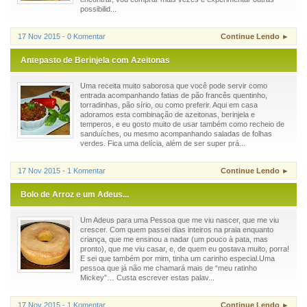
possibilid...
17 Nov 2015 - 0 Komentar
Continue Lendo ►
Antepasto de Berinjela com Azeitonas
Uma receita muito saborosa que você pode servir como
entrada acompanhando fatias de pão francês quentinho,
torradinhas, pão sírio, ou como preferir. Aqui em casa
adoramos esta combinação de azeitonas, berinjela e
temperos, e eu gosto muito de usar também como recheio de
sanduíches, ou mesmo acompanhando saladas de folhas
verdes. Fica uma delícia, além de ser super prá...
17 Nov 2015 - 1 Komentar
Continue Lendo ►
Bolo de Arroz e um Adeus...
Um Adeus para uma Pessoa que me viu nascer, que me viu
crescer. Com quem passei dias inteiros na praia enquanto
criança, que me ensinou a nadar (um pouco à pata, mas
pronto), que me viu casar, e, de quem eu gostava muito, porra!
E sei que também por mim, tinha um carinho especial.Uma
pessoa que já não me chamará mais de “meu ratinho
Mickey”… Custa escrever estas palav...
17 Nov 2015 - 1 Komentar
Continue Lendo ►