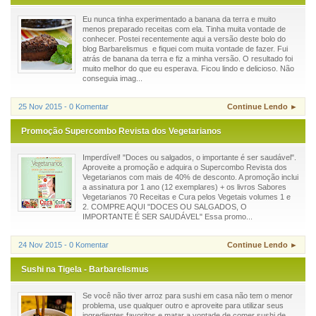
Eu nunca tinha experimentado a banana da terra e muito
menos preparado receitas com ela. Tinha muita vontade de
conhecer. Postei recentemente aqui a versão deste bolo do
blog Barbarelismus e fiquei com muita vontade de fazer. Fui
atrás de banana da terra e fiz a minha versão. O resultado foi
muito melhor do que eu esperava. Ficou lindo e delicioso. Não
conseguia imag...
25 Nov 2015 - 0 Komentar
Continue Lendo ►
Promoção Supercombo Revista dos Vegetarianos
Imperdível! "Doces ou salgados, o importante é ser saudável".
Aproveite a promoção e adquira o Supercombo Revista dos
Vegetarianos com mais de 40% de desconto. A promoção inclui
a assinatura por 1 ano (12 exemplares) + os livros Sabores
Vegetarianos 70 Receitas e Cura pelos Vegetais volumes 1 e
2. COMPRE AQUI "DOCES OU SALGADOS, O
IMPORTANTE É SER SAUDÁVEL" Essa promo...
24 Nov 2015 - 0 Komentar
Continue Lendo ►
Sushi na Tigela - Barbarelismus
Se você não tiver arroz para sushi em casa não tem o menor
problema, use qualquer outro e aproveite para utilizar seus
ingredientes favoritos e matar a vontade de comer sushi de