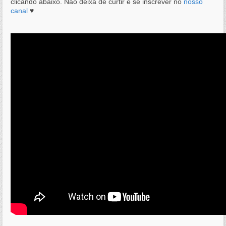
clicando abaixo. Não deixa de curtir e se inscrever no
nosso
canal
♥