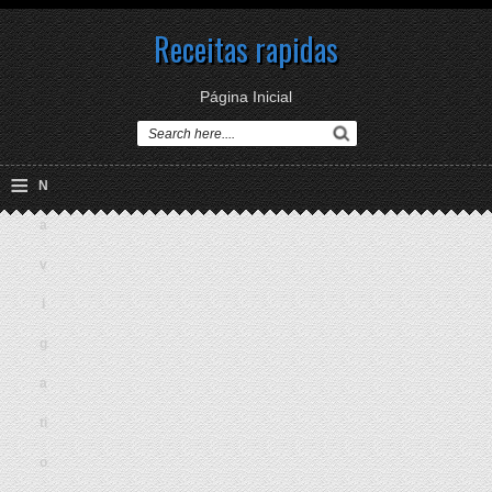
Receitas rapidas
Página Inicial
≡
N
a
v
i
g
a
ti
o