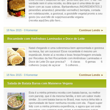
verdade nem é uma receita, eu diria que é uma ideia do que
fazer com as suas sobras. Barbarelismus.INGREDIENTES 2
pimentões amarelos1 pimentão vermelho1 berinjela, cortada
em rodelasazeite, a gostosal, a gostobife vegetal pronto a seu
gosto (eu usei bife de soja)mussarella vegana
(receita aqui)Seu pão favo...
18 Nov 2015 - 0 Komentar
Continue Lendo ►
Rocambole com Amêndoas Laminadas e Doce de Leite
Natal chegando e uma sobremesa bem apresentada e gostosa
na mesa, faz um sucesso! Esse rocambole é mesmo um
espetáculo. Anote aí a receita e boas festas!Imagem enviada
por Receitas da Net Rocambole com Amêndoas Laminadas e
Doce de Leite Do que precisa? 6 claras 6 gemas 6
colheres (sopa) de açúcar 5 colheres...
18 Nov 2015 - 0 Komentar
Continue Lendo ►
Salada de Batata Baroa com Maionese Vegana
Esta é a minha primeira receita com batata baroa, ou melhor
com parsnip, que é da mesma família, e tem um sabor muito
similar. Já comi batata baroa no Brasil, mas nunca tinha tido a
oportunidade de fazer nenhuma receita com ela. Fiquei super
feliz com a minha primeira experiência, e agora que sei onde
encontrar, vou comprar mais vezes e experimentar outras