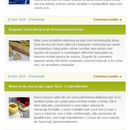
vou me animar a fazer outras receitas e compartilhar aqui com
vocês.O b...
21 Nov 2015 - 0 Komentar
Continue Lendo ►
Baguete Semi Integral de Fermentação Lenta
Mais uma receitinha deliciosa de pão com fermentação lenta.
Esta técnica de fazer pães já é bastante conhecida por quem
acompanha o blog pelas várias receitas que postei com
opções de preparo e modelagem diferente baseadas na
mesma receita básica de massa. Quando fiz a primeira
baguete ainda não tinha comprado a forma especial, e fiz como
deu, na assadeira retangular ...
19 Nov 2015 - 0 Komentar
Continue Lendo ►
Mousse de maracujá super fácil - 2 ingredientes
Esse mousse além de ser uma sobremesa deliciosa por si só
também pode ser usado para rechear trufas e tortas. Ele é
bem delicado, consistente e com sabor natural de
maracujá.Acredite, o único trabalho que você tem é coar o
suco e misturar com o leite condensado, não necessita de
liquidificador, nem fogo.Ingredientes:1 xícara de suco natural
de maracujá (aproximadament...