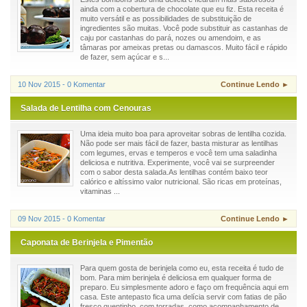
ainda com a cobertura de chocolate que eu fiz. Esta receita é
muito versátil e as possibilidades de substituição de
ingredientes são muitas. Você pode substituir as castanhas de
caju por castanhas do pará, nozes ou amendoim, e as
tâmaras por ameixas pretas ou damascos. Muito fácil e rápido
de fazer, sem açúcar e s...
10 Nov 2015 - 0 Komentar
Continue Lendo ►
Salada de Lentilha com Cenouras
Uma ideia muito boa para aproveitar sobras de lentilha cozida.
Não pode ser mais fácil de fazer, basta misturar as lentilhas
com legumes, ervas e temperos e você tem uma saladinha
deliciosa e nutritiva. Experimente, você vai se surpreender
com o sabor desta salada.As lentilhas contém baixo teor
calórico e altíssimo valor nutricional. São ricas em proteínas,
vitaminas ...
09 Nov 2015 - 0 Komentar
Continue Lendo ►
Caponata de Berinjela e Pimentão
Para quem gosta de berinjela como eu, esta receita é tudo de
bom. Para mim berinjela é deliciosa em qualquer forma de
preparo. Eu simplesmente adoro e faço om frequência aqui em
casa. Este antepasto fica uma delícia servir com fatias de pão
fresco quentinho, com torradas, como acompanhamento de