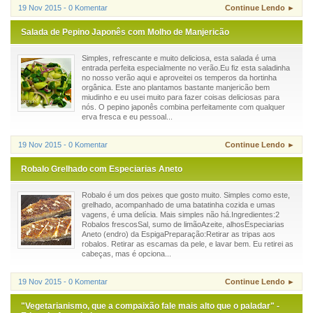
19 Nov 2015 - 0 Komentar
Continue Lendo ►
Salada de Pepino Japonês com Molho de Manjericão
Simples, refrescante e muito deliciosa, esta salada é uma
entrada perfeita especialmente no verão.Eu fiz esta saladinha
no nosso verão aqui e aproveitei os temperos da hortinha
orgânica. Este ano plantamos bastante manjericão bem
miudinho e eu usei muito para fazer coisas deliciosas para
nós. O pepino japonês combina perfeitamente com qualquer
erva fresca e eu pessoal...
19 Nov 2015 - 0 Komentar
Continue Lendo ►
Robalo Grelhado com Especiarias Aneto
Robalo é um dos peixes que gosto muito. Simples como este,
grelhado, acompanhado de uma batatinha cozida e umas
vagens, é uma delícia. Mais simples não há.Ingredientes:2
Robalos frescosSal, sumo de limãoAzeite, alhosEspeciarias
Aneto (endro) da EspigaPreparação:Retirar as tripas aos
robalos. Retirar as escamas da pele, e lavar bem. Eu retirei as
cabeças, mas é opciona...
19 Nov 2015 - 0 Komentar
Continue Lendo ►
"Vegetarianismo, que a compaixão fale mais alto que o paladar" -