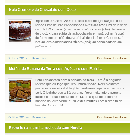
Bolo Cremoso de Chocolate com Coco
IngredientesCreme:200ml de leite de coco light100g de coco
ralado1 lata de leite condensado3 ovosMassa:200ml de leite de
coco light2 xícaras (chá) de açúcar3 xícaras (chá) de farinha
de trigo1 xícara (chá) de achocolatado em pó1 colher (sopa)
de fermento em pó2 xícaras (chá) de leite4 ovosCobertura:1
lata de leite condensado1 xícara (chá) de achocolatado em
póCoco ral...
05 Des 2015 - 0 Komentar
Continue Lendo ►
Muffim de Banana da Terra sem Açúcar e sem Farinha
Estou encantada com a banana da terra. Esta é a segunda
receita que eu faço que ficou maravilhosa. Recentemente
postei esta receita do blog Barbarelismus aqui, e achei muito
fácil. O bolinho que a Bárbara fez ficou muito fofo e parecia
delicioso. Fiquei sonhando em fazer, e quando encontrei
banana da terra verde eu fiz estes muffins com a receita do
bolo da Bárbara. M...
29 Nov 2015 - 0 Komentar
Continue Lendo ►
Brownie na marmita recheado com Nutella