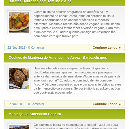
Batatas Douradas com Tomilho e Alho
Gosto muito de assistir programas de culinária na TV,
especialmente no canal Create, onde eu aprendo muito, e
tenho a oportunidade de conhecer técnicas e receitas
diferentes. Mesmo a receita não sendo vegana, eu me inspiro
e vou para a cozinha tentar fazer a versão vegana. Para mim
é um desafio, e eu adoro quando consigo um resultado tão
bom como este que trouxe para ...
22 Nov 2015 - 0 Komentar
Continue Lendo ►
Cookies de Manteiga de Amendoim e Aveia - Barbarelismus
Uma receita deliciosa e simples de fazer. Sugestão do
blog Barbarelismus, que vem em sequência a postagem
anterior da manteiga de amendoim. Algum amante de pasta de
amendoim por aí? Eu adoro e comi tudo de tão bom que
ficou. A Bárbara usou eritrol, que é um adoçante obtido através
da fermentação da sucrose. Se você não tiver, utilize o açúcar
que você está acostumado ...
22 Nov 2015 - 0 Komentar
Continue Lendo ►
Manteiga de Amendoim Caseira
Consumimos bastante manteiga de amendoim aqui em casa.
Como o marido é americano, não precisa dizer o quanto ele