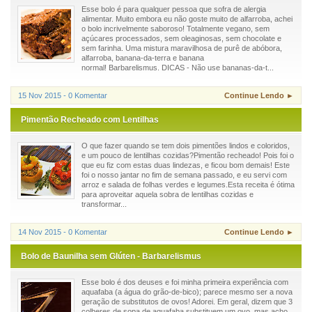
Esse bolo é para qualquer pessoa que sofra de alergia
alimentar. Muito embora eu não goste muito de alfarroba, achei
o bolo incrivelmente saboroso! Totalmente vegano, sem
açúcares processados, sem oleaginosas, sem chocolate e
sem farinha. Uma mistura maravilhosa de purê de abóbora,
alfarroba, banana-da-terra e banana
normal! Barbarelismus. DICAS - Não use bananas-da-t...
15 Nov 2015 - 0 Komentar
Continue Lendo ►
Pimentão Recheado com Lentilhas
O que fazer quando se tem dois pimentões lindos e coloridos,
e um pouco de lentilhas cozidas?Pimentão recheado! Pois foi o
que eu fiz com estas duas lindezas, e ficou bom demais! Este
foi o nosso jantar no fim de semana passado, e eu servi com
arroz e salada de folhas verdes e legumes.Esta receita é ótima
para aproveitar aquela sobra de lentilhas cozidas e
transformar...
14 Nov 2015 - 0 Komentar
Continue Lendo ►
Bolo de Baunilha sem Glúten - Barbarelismus
Esse bolo é dos deuses e foi minha primeira experiência com
aquafaba (a água do grão-de-bico); parece mesmo ser a nova
geração de substitutos de ovos! Adorei. Em geral, dizem que 3
colheres de sopa de aquafaba substituem um ovo, mas acho