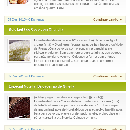
último, adicionar as bananas e misturar. Fritar às colheradas
em óleo quente. Polvil...
05 Des 2015 - 0 Komentar
Continue Lendo ►
Bolo Light de Coco com Chantilly
IngredientesMassa:5 ovos1/2 xícara (chá) de açúcar light1
xícara (chá) + 5 colheres (sopa) rasas de farinha de trigoModo
de PreparoBata os ovos com o açúcar na batedeira até
triplicar o volume. Sem bater, encorpore a farinha, aos poucos
para não perder o volume. Coloque na forma com o fundo
forrado com papel manteiga sem untar, e asse em forno
preaquecido até que, ao ...
05 Des 2015 - 1 Komentar
Continue Lendo ►
Especial Nutella: Brigadeirão de Nutella
(adsbygoogle = window.adsbygoogle || []).push({});
Ingredientes5 ovos2 latas de leite condensado1 xícara (chá)
de leite6 colheres (sopa) de chocolate em pó1 colher (sopa)
de margarina1 pote de NutellaModo de preparoNo liquidificador,
bata bem os ovos, o leite condensado, o leite, o chocolate em
pó, a margarina e a Nutella. Coloque em uma
05 Des 2015 - 0 Komentar
Continue Lendo ►