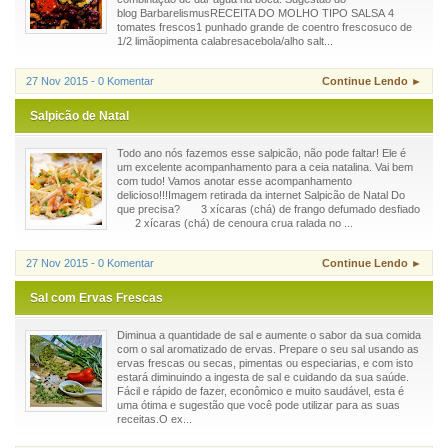
blog BarbarelismusRECEITA DO MOLHO TIPO SALSA 4
tomates frescos1 punhado grande de coentro frescosuco de
1/2 limãopimenta calabresacebola/alho salt...
27 Nov 2015 - 0 Komentar
Continue Lendo ►
Salpicão de Natal
Todo ano nós fazemos esse salpicão, não pode faltar! Ele é
um excelente acompanhamento para a ceia natalina. Vai bem
com tudo! Vamos anotar esse acompanhamento
delicioso!!!Imagem retirada da internet Salpicão de Natal Do
que precisa? 3 xícaras (chá) de frango defumado desfiado
2 xícaras (chá) de cenoura crua ralada no ...
27 Nov 2015 - 0 Komentar
Continue Lendo ►
Sal com Ervas Frescas
Diminua a quantidade de sal e aumente o sabor da sua comida
com o sal aromatizado de ervas. Prepare o seu sal usando as
ervas frescas ou secas, pimentas ou especiarias, e com isto
estará diminuindo a ingesta de sal e cuidando da sua saúde.
Fácil e rápido de fazer, econômico e muito saudável, esta é
uma ótima e sugestão que você pode utilizar para as suas
receitas.O ex...