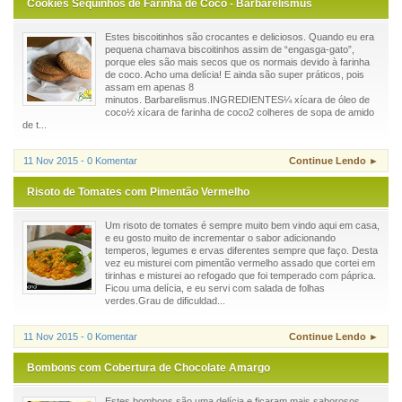
Cookies Sequinhos de Farinha de Coco - Barbarelismus
Estes biscoitinhos são crocantes e deliciosos. Quando eu era
pequena chamava biscoitinhos assim de “engasga-gato”,
porque eles são mais secos que os normais devido à farinha
de coco. Acho uma delícia! E ainda são super práticos, pois
assam em apenas 8
minutos. Barbarelismus.INGREDIENTES¼ xícara de óleo de
coco½ xícara de farinha de coco2 colheres de sopa de amido
de t...
11 Nov 2015 - 0 Komentar
Continue Lendo ►
Risoto de Tomates com Pimentão Vermelho
Um risoto de tomates é sempre muito bem vindo aqui em casa,
e eu gosto muito de incrementar o sabor adicionando
temperos, legumes e ervas diferentes sempre que faço. Desta
vez eu misturei com pimentão vermelho assado que cortei em
tirinhas e misturei ao refogado que foi temperado com páprica.
Ficou uma delícia, e eu servi com salada de folhas
verdes.Grau de dificuldad...
11 Nov 2015 - 0 Komentar
Continue Lendo ►
Bombons com Cobertura de Chocolate Amargo
Estes bombons são uma delícia e ficaram mais saborosos