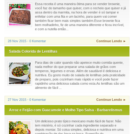
Essa receita é uma maneira ótima para se vender brownie,
você faz do tamanho que quiser, com o recheio que quiser e já
assa dentro da marmita, na hora de vender é só tampar e
enfeitar com uma fita e um lacinho, para quem vai comer
também ficar bem mais simples também.Esse brownie fica
bem molhadinho, fiz de uma maneira diferente e ficou incrível,
e com a nutella então...
28 Nov 2015 - 0 Komentar
Continue Lendo ►
Salada Colorida de Lentilhas
Para dias de calor quando não apetece muito comida quente,
nada melhor do que preparar uma salada de grãos com
temperos, legumes e ervas. Além de saudável é deliciosa e
nutritiva. Eu gosto muito de salada de lentilhas pela praticidade
de preparo, pois cozinham mais rápido e você pode fazer
rapidinho uma deliciosa salada como esta.As lentilhas são um
alimento de fácil ...
27 Nov 2015 - 0 Komentar
Continue Lendo ►
Arroz e Feijão com Guacamole e Molho Tipo Salsa - Barbarelismus
Um delicioso prato típico mexicano muito fácil de fazer. Não
tem mistério, é só cozinhar cada ingrediente separado e
depois montar. Só coisa simples, deliciosa e nutritiva em uma
combinação de dar água na boca. Sugestão do