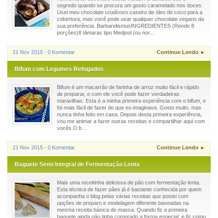
segredo quando se procura um gosto caramelado nos doces.
Usei meu chocolate crudívoro caseiro de óleo de coco para a
cobertura, mas você pode usar qualquer chocolate vegano da
sua preferência. BarbarelismusINGREDIENTES (Rende 8
porções)8 tâmaras tipo Medjool (ou nor...
21 Nov 2015 - 0 Komentar
Continue Lendo ►
Bifum com Legumes Refogados
Bifum é um macarrão de farinha de arroz muito fácil e rápido
de preparar, e com ele você pode fazer verdadeiras
maravilhas. Esta é a minha primeira experiência com o bifum, e
foi mais fácil de fazer do que eu imaginava. Gosto muito, mas
nunca tinha feito em casa. Depois desta primeira experiência,
vou me animar a fazer outras receitas e compartilhar aqui com
vocês.O b...
21 Nov 2015 - 0 Komentar
Continue Lendo ►
Baguete Semi Integral de Fermentação Lenta
Mais uma receitinha deliciosa de pão com fermentação lenta.
Esta técnica de fazer pães já é bastante conhecida por quem
acompanha o blog pelas várias receitas que postei com
opções de preparo e modelagem diferente baseadas na
mesma receita básica de massa. Quando fiz a primeira
baguete ainda não tinha comprado a forma especial, e fiz como