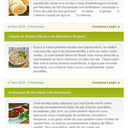
espetáculo. Anote aí a receita e boas festas!Imagem enviada
por Receitas da Net Rocambole com Amêndoas Laminadas e
Doce de Leite Do que precisa? 6 claras 6 gemas 6
colheres (sopa) de açúcar 5 colheres...
18 Nov 2015 - 0 Komentar
Continue Lendo ►
Salada de Batata Baroa com Maionese Vegana
Esta é a minha primeira receita com batata baroa, ou melhor
com parsnip, que é da mesma família, e tem um sabor muito
similar. Já comi batata baroa no Brasil, mas nunca tinha tido a
oportunidade de fazer nenhuma receita com ela. Fiquei super
feliz com a minha primeira experiência, e agora que sei onde
encontrar, vou comprar mais vezes e experimentar outras
possibilid...
17 Nov 2015 - 0 Komentar
Continue Lendo ►
Antepasto de Berinjela com Azeitonas
Uma receita muito saborosa que você pode servir como
entrada acompanhando fatias de pão francês quentinho,
torradinhas, pão sírio, ou como preferir. Aqui em casa
adoramos esta combinação de azeitonas, berinjela e
temperos, e eu gosto muito de usar também como recheio de
sanduíches, ou mesmo acompanhando saladas de folhas
verdes. Fica uma delícia, além de ser super prá...