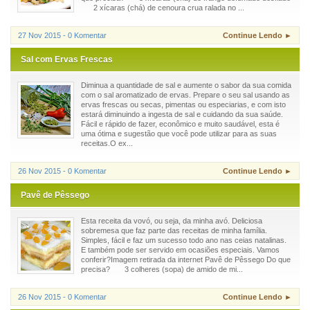
2 xícaras (chá) de cenoura crua ralada no ...
27 Nov 2015 - 0 Komentar
Continue Lendo ►
Sal com Ervas Frescas
Diminua a quantidade de sal e aumente o sabor da sua comida
com o sal aromatizado de ervas. Prepare o seu sal usando as
ervas frescas ou secas, pimentas ou especiarias, e com isto
estará diminuindo a ingesta de sal e cuidando da sua saúde.
Fácil e rápido de fazer, econômico e muito saudável, esta é
uma ótima e sugestão que você pode utilizar para as suas
receitas.O ex...
26 Nov 2015 - 0 Komentar
Continue Lendo ►
Pavê de Pêssego
Esta receita da vovó, ou seja, da minha avó. Deliciosa
sobremesa que faz parte das receitas de minha família.
Simples, fácil e faz um sucesso todo ano nas ceias natalinas.
E também pode ser servido em ocasiões especiais. Vamos
conferir?Imagem retirada da internet Pavê de Pêssego Do que
precisa? 3 colheres (sopa) de amido de mi...
26 Nov 2015 - 0 Komentar
Continue Lendo ►