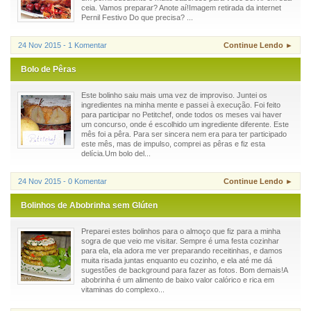
ceia. Vamos preparar? Anote aí!Imagem retirada da internet
Pernil Festivo Do que precisa? ...
24 Nov 2015 - 1 Komentar
Continue Lendo ►
Bolo de Pêras
Este bolinho saiu mais uma vez de improviso. Juntei os
ingredientes na minha mente e passei à execução. Foi feito
para participar no Petitchef, onde todos os meses vai haver
um concurso, onde é escolhido um ingrediente diferente. Este
mês foi a pêra. Para ser sincera nem era para ter participado
este mês, mas de impulso, comprei as pêras e fiz esta
delícia.Um bolo del...
24 Nov 2015 - 0 Komentar
Continue Lendo ►
Bolinhos de Abobrinha sem Glúten
Preparei estes bolinhos para o almoço que fiz para a minha
sogra de que veio me visitar. Sempre é uma festa cozinhar
para ela, ela adora me ver preparando receitinhas, e damos
muita risada juntas enquanto eu cozinho, e ela até me dá
sugestões de background para fazer as fotos. Bom demais!A
abobrinha é um alimento de baixo valor calórico e rica em
vitaminas do complexo...