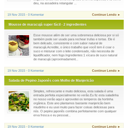
deu, na assadeira retangular ...
19 Nov 2015 - 0 Komentar
Continue Lendo ►
Mousse de maracujá super fácil - 2 ingredientes
Esse mousse além de ser uma sobremesa deliciosa por si só
também pode ser usado para rechear trufas e tortas. Ele é
bem delicado, consistente e com sabor natural de
maracujá.Acredite, o único trabalho que você tem é coar o
suco e misturar com o leite condensado, não necessita de
liquidificador, nem fogo.Ingredientes:1 xícara de suco natural
de maracujá (aproximadament...
19 Nov 2015 - 0 Komentar
Continue Lendo ►
Salada de Pepino Japonês com Molho de Manjericão
Simples, refrescante e muito deliciosa, esta salada é uma
entrada perfeita especialmente no verão.Eu fiz esta saladinha
no nosso verão aqui e aproveitei os temperos da hortinha
orgânica. Este ano plantamos bastante manjericão bem
miudinho e eu usei muito para fazer coisas deliciosas para
nós. O pepino japonês combina perfeitamente com qualquer
erva fresca e eu pessoal...
19 Nov 2015 - 0 Komentar
Continue Lendo ►