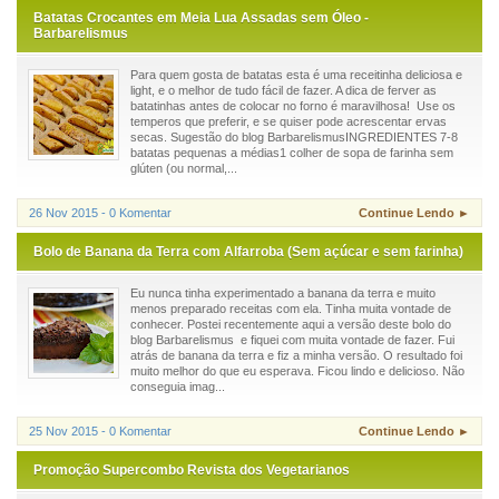
Batatas Crocantes em Meia Lua Assadas sem Óleo -
Barbarelismus
Para quem gosta de batatas esta é uma receitinha deliciosa e
light, e o melhor de tudo fácil de fazer. A dica de ferver as
batatinhas antes de colocar no forno é maravilhosa! Use os
temperos que preferir, e se quiser pode acrescentar ervas
secas. Sugestão do blog BarbarelismusINGREDIENTES 7-8
batatas pequenas a médias1 colher de sopa de farinha sem
glúten (ou normal,...
26 Nov 2015 - 0 Komentar
Continue Lendo ►
Bolo de Banana da Terra com Alfarroba (Sem açúcar e sem farinha)
Eu nunca tinha experimentado a banana da terra e muito
menos preparado receitas com ela. Tinha muita vontade de
conhecer. Postei recentemente aqui a versão deste bolo do
blog Barbarelismus e fiquei com muita vontade de fazer. Fui
atrás de banana da terra e fiz a minha versão. O resultado foi
muito melhor do que eu esperava. Ficou lindo e delicioso. Não
conseguia imag...
25 Nov 2015 - 0 Komentar
Continue Lendo ►
Promoção Supercombo Revista dos Vegetarianos