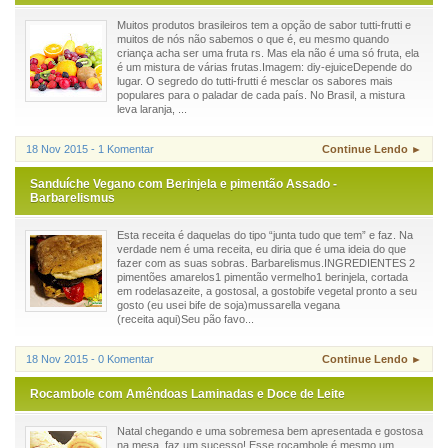
Muitos produtos brasileiros tem a opção de sabor tutti-frutti e
muitos de nós não sabemos o que é, eu mesmo quando
criança acha ser uma fruta rs. Mas ela não é uma só fruta, ela
é um mistura de várias frutas.Imagem: diy-ejuiceDepende do
lugar. O segredo do tutti-frutti é mesclar os sabores mais
populares para o paladar de cada país. No Brasil, a mistura
leva laranja, ...
18 Nov 2015 - 1 Komentar
Continue Lendo ►
Sanduíche Vegano com Berinjela e pimentão Assado -
Barbarelismus
Esta receita é daquelas do tipo “junta tudo que tem” e faz. Na
verdade nem é uma receita, eu diria que é uma ideia do que
fazer com as suas sobras. Barbarelismus.INGREDIENTES 2
pimentões amarelos1 pimentão vermelho1 berinjela, cortada
em rodelasazeite, a gostosal, a gostobife vegetal pronto a seu
gosto (eu usei bife de soja)mussarella vegana
(receita aqui)Seu pão favo...
18 Nov 2015 - 0 Komentar
Continue Lendo ►
Rocambole com Amêndoas Laminadas e Doce de Leite
Natal chegando e uma sobremesa bem apresentada e gostosa
na mesa, faz um sucesso! Esse rocambole é mesmo um