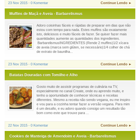
23 Nov 2015 - 0 Komentar
Continue Lendo ►
Muffins de Maçã e Aveia - Barbarelismus
Adoro coisinhas fáceis e rápidas de preparar em dias que não
estou com tempo para nada. Estes muffins são exatamente
isto, deliciosos e muito fáceis de fazer. Se quiser fazer mais
quantidades aumente as quantidades dos ingredientes.
BarbarelismusINGREDIENTES (Rende 2 muffins)1/2 xícara
de aveia (marca sem glúten, se necessário)1/4 colher de chá
de extrato de baunilha...
23 Nov 2015 - 0 Komentar
Continue Lendo ►
Batatas Douradas com Tomilho e Alho
Gosto muito de assistir programas de culinária na TV,
especialmente no canal Create, onde eu aprendo muito, e
tenho a oportunidade de conhecer técnicas e receitas
diferentes. Mesmo a receita não sendo vegana, eu me inspiro
e vou para a cozinha tentar fazer a versão vegana. Para mim
é um desafio, e eu adoro quando consigo um resultado tão
bom como este que trouxe para ...
22 Nov 2015 - 0 Komentar
Continue Lendo ►
Cookies de Manteiga de Amendoim e Aveia - Barbarelismus