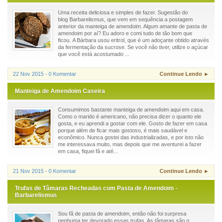
Uma receita deliciosa e simples de fazer. Sugestão do
blog Barbarelismus, que vem em sequência a postagem
anterior da manteiga de amendoim. Algum amante de pasta de
amendoim por aí? Eu adoro e comi tudo de tão bom que
ficou. A Bárbara usou eritrol, que é um adoçante obtido através
da fermentação da sucrose. Se você não tiver, utilize o açúcar
que você está acostumado ...
22 Nov 2015 - 0 Komentar
Continue Lendo ►
Manteiga de Amendoim Caseira
Consumimos bastante manteiga de amendoim aqui em casa.
Como o marido é americano, não precisa dizer o quanto ele
gosta, e eu aprendi a gostar com ele. Gosto de fazer em casa
porque além de ficar mais gostoso, é mais saudável e
econômico. Nunca gostei das industrializadas, e por isto não
me interessava muito, mas depois que me aventurei a fazer
em casa, fiquei fã e até...
21 Nov 2015 - 0 Komentar
Continue Lendo ►
Trufas de Tâmaras Recheadas com Pasta de Amendoim -
Barbarelismus
Sou fã de pasta de amendoim, então não foi surpresa
nenhuma ter devorado essas trufas. As tâmaras são o