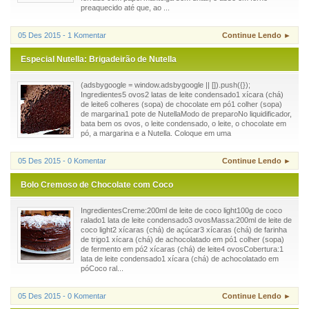
preaquecido até que, ao ...
05 Des 2015 - 1 Komentar
Continue Lendo ►
Especial Nutella: Brigadeirão de Nutella
(adsbygoogle = window.adsbygoogle || []).push({});
Ingredientes5 ovos2 latas de leite condensado1 xícara (chá)
de leite6 colheres (sopa) de chocolate em pó1 colher (sopa)
de margarina1 pote de NutellaModo de preparoNo liquidificador,
bata bem os ovos, o leite condensado, o leite, o chocolate em
pó, a margarina e a Nutella. Coloque em uma
05 Des 2015 - 0 Komentar
Continue Lendo ►
Bolo Cremoso de Chocolate com Coco
IngredientesCreme:200ml de leite de coco light100g de coco
ralado1 lata de leite condensado3 ovosMassa:200ml de leite de
coco light2 xícaras (chá) de açúcar3 xícaras (chá) de farinha
de trigo1 xícara (chá) de achocolatado em pó1 colher (sopa)
de fermento em pó2 xícaras (chá) de leite4 ovosCobertura:1
lata de leite condensado1 xícara (chá) de achocolatado em
póCoco ral...
05 Des 2015 - 0 Komentar
Continue Lendo ►