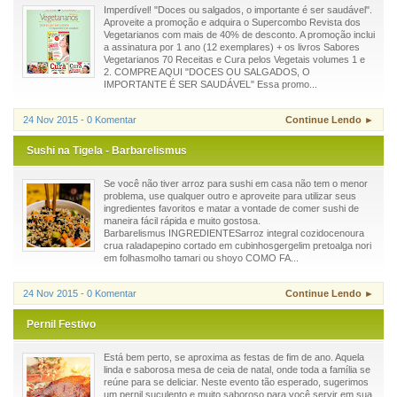
Imperdível! "Doces ou salgados, o importante é ser saudável".
Aproveite a promoção e adquira o Supercombo Revista dos
Vegetarianos com mais de 40% de desconto. A promoção inclui
a assinatura por 1 ano (12 exemplares) + os livros Sabores
Vegetarianos 70 Receitas e Cura pelos Vegetais volumes 1 e
2. COMPRE AQUI "DOCES OU SALGADOS, O
IMPORTANTE É SER SAUDÁVEL" Essa promo...
24 Nov 2015 - 0 Komentar
Continue Lendo ►
Sushi na Tigela - Barbarelismus
Se você não tiver arroz para sushi em casa não tem o menor
problema, use qualquer outro e aproveite para utilizar seus
ingredientes favoritos e matar a vontade de comer sushi de
maneira fácil rápida e muito gostosa.
Barbarelismus INGREDIENTESarroz integral cozidocenoura
crua raladapepino cortado em cubinhosgergelim pretoalga nori
em folhasmolho tamari ou shoyo COMO FA...
24 Nov 2015 - 0 Komentar
Continue Lendo ►
Pernil Festivo
Está bem perto, se aproxima as festas de fim de ano. Aquela
linda e saborosa mesa de ceia de natal, onde toda a família se
reúne para se deliciar. Neste evento tão esperado, sugerimos
um pernil suculento e muito saboroso para você servir em sua