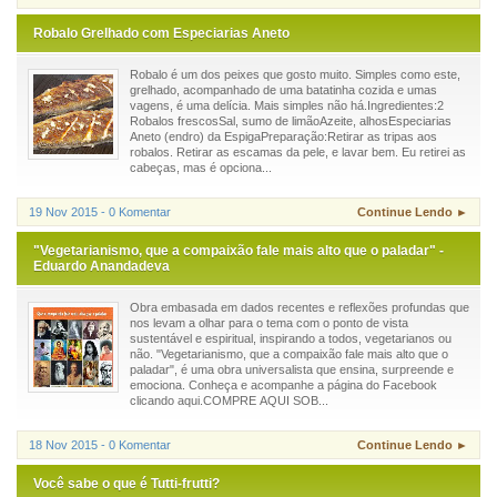
Robalo Grelhado com Especiarias Aneto
Robalo é um dos peixes que gosto muito. Simples como este,
grelhado, acompanhado de uma batatinha cozida e umas
vagens, é uma delícia. Mais simples não há.Ingredientes:2
Robalos frescosSal, sumo de limãoAzeite, alhosEspeciarias
Aneto (endro) da EspigaPreparação:Retirar as tripas aos
robalos. Retirar as escamas da pele, e lavar bem. Eu retirei as
cabeças, mas é opciona...
19 Nov 2015 - 0 Komentar
Continue Lendo ►
"Vegetarianismo, que a compaixão fale mais alto que o paladar" -
Eduardo Anandadeva
Obra embasada em dados recentes e reflexões profundas que
nos levam a olhar para o tema com o ponto de vista
sustentável e espiritual, inspirando a todos, vegetarianos ou
não. "Vegetarianismo, que a compaixão fale mais alto que o
paladar", é uma obra universalista que ensina, surpreende e
emociona. Conheça e acompanhe a página do Facebook
clicando aqui.COMPRE AQUI SOB...
18 Nov 2015 - 0 Komentar
Continue Lendo ►
Você sabe o que é Tutti-frutti?