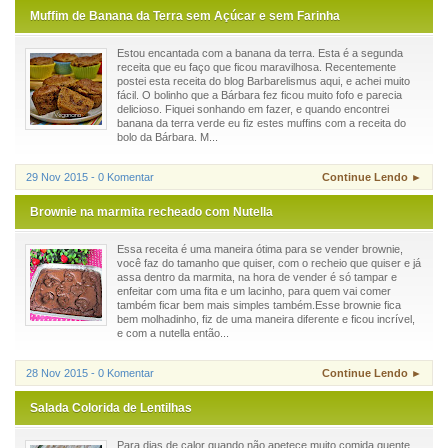
Muffim de Banana da Terra sem Açúcar e sem Farinha
Estou encantada com a banana da terra. Esta é a segunda
receita que eu faço que ficou maravilhosa. Recentemente
postei esta receita do blog Barbarelismus aqui, e achei muito
fácil. O bolinho que a Bárbara fez ficou muito fofo e parecia
delicioso. Fiquei sonhando em fazer, e quando encontrei
banana da terra verde eu fiz estes muffins com a receita do
bolo da Bárbara. M...
29 Nov 2015 - 0 Komentar
Continue Lendo ►
Brownie na marmita recheado com Nutella
Essa receita é uma maneira ótima para se vender brownie,
você faz do tamanho que quiser, com o recheio que quiser e já
assa dentro da marmita, na hora de vender é só tampar e
enfeitar com uma fita e um lacinho, para quem vai comer
também ficar bem mais simples também.Esse brownie fica
bem molhadinho, fiz de uma maneira diferente e ficou incrível,
e com a nutella então...
28 Nov 2015 - 0 Komentar
Continue Lendo ►
Salada Colorida de Lentilhas
Para dias de calor quando não apetece muito comida quente,