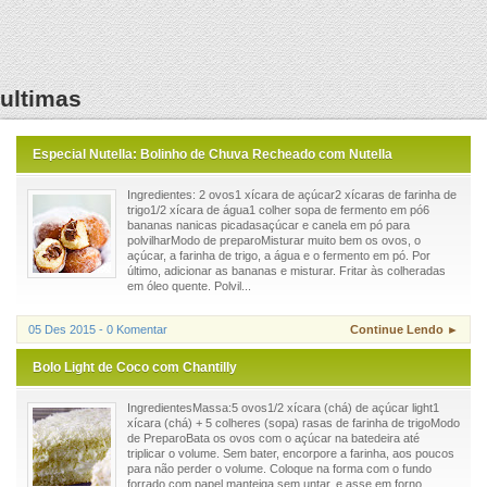
ultimas
Especial Nutella: Bolinho de Chuva Recheado com Nutella
Ingredientes: 2 ovos1 xícara de açúcar2 xícaras de farinha de
trigo1/2 xícara de água1 colher sopa de fermento em pó6
bananas nanicas picadasaçúcar e canela em pó para
polvilharModo de preparoMisturar muito bem os ovos, o
açúcar, a farinha de trigo, a água e o fermento em pó. Por
último, adicionar as bananas e misturar. Fritar às colheradas
em óleo quente. Polvil...
05 Des 2015 - 0 Komentar
Continue Lendo ►
Bolo Light de Coco com Chantilly
IngredientesMassa:5 ovos1/2 xícara (chá) de açúcar light1
xícara (chá) + 5 colheres (sopa) rasas de farinha de trigoModo
de PreparoBata os ovos com o açúcar na batedeira até
triplicar o volume. Sem bater, encorpore a farinha, aos poucos
para não perder o volume. Coloque na forma com o fundo
forrado com papel manteiga sem untar, e asse em forno