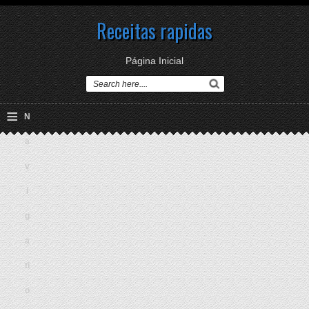
Receitas rapidas
Página Inicial
≡
N
a
v
i
g
a
ti
o