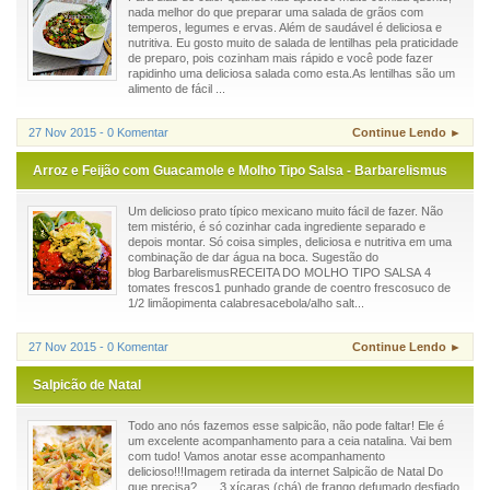
nada melhor do que preparar uma salada de grãos com
temperos, legumes e ervas. Além de saudável é deliciosa e
nutritiva. Eu gosto muito de salada de lentilhas pela praticidade
de preparo, pois cozinham mais rápido e você pode fazer
rapidinho uma deliciosa salada como esta.As lentilhas são um
alimento de fácil ...
27 Nov 2015 - 0 Komentar
Continue Lendo ►
Arroz e Feijão com Guacamole e Molho Tipo Salsa - Barbarelismus
Um delicioso prato típico mexicano muito fácil de fazer. Não
tem mistério, é só cozinhar cada ingrediente separado e
depois montar. Só coisa simples, deliciosa e nutritiva em uma
combinação de dar água na boca. Sugestão do
blog BarbarelismusRECEITA DO MOLHO TIPO SALSA 4
tomates frescos1 punhado grande de coentro frescosuco de
1/2 limãopimenta calabresacebola/alho salt...
27 Nov 2015 - 0 Komentar
Continue Lendo ►
Salpicão de Natal
Todo ano nós fazemos esse salpicão, não pode faltar! Ele é
um excelente acompanhamento para a ceia natalina. Vai bem
com tudo! Vamos anotar esse acompanhamento
delicioso!!!Imagem retirada da internet Salpicão de Natal Do
que precisa? 3 xícaras (chá) de frango defumado desfiado