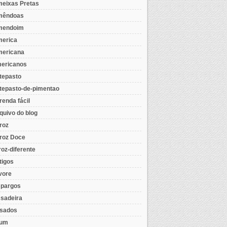
eixas Pretas
mêndoas
mendoim
erica
ericana
ericanos
tepasto
tepasto-de-pimentao
renda fácil
quivo do blog
roz
roz Doce
roz-diferente
tigos
vore
pargos
sadeira
sados
tum