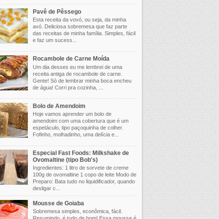
Pavê de Pêssego
Esta receita da vovó, ou seja, da minha
avó. Deliciosa sobremesa que faz parte
das receitas de minha família. Simples, fácil
e faz um sucess...
Rocambole de Carne Moída
Um dia desses eu me lembrei de uma
receita antiga de rocambole de carne.
Gente! Só de lembrar minha boca encheu
de água! Corri pra cozinha, ...
Bolo de Amendoim
Hoje vamos aprender um bolo de
amendoim com uma cobertura que é um
espetáculo, tipo paçoquinha de colher.
Fofinho, molhadinho, uma delícia e...
Especial Fast Foods: Milkshake de
Ovomaltine (tipo Bob's)
Ingredientes: 1 litro de sorvete de creme
100g de ovomaltine 1 copo de leite Modo de
Preparo: Bata tudo no liquidificador, quando
desligar c...
Mousse de Goiaba
Sobremesa simples, econômica, fácil.
Resumindo, é tudo de bom! Essa mousse é