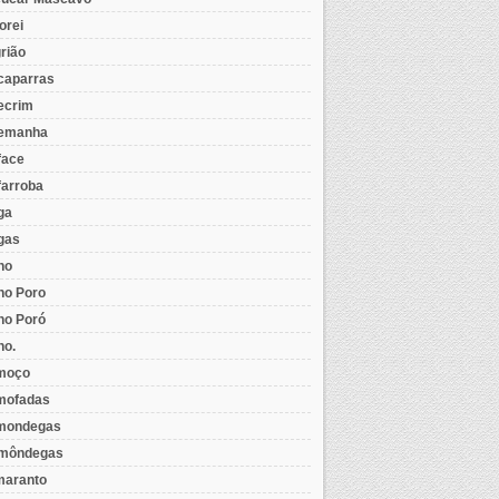
orei
rião
caparras
ecrim
emanha
face
farroba
ga
gas
ho
ho Poro
ho Poró
ho.
moço
mofadas
mondegas
môndegas
aranto