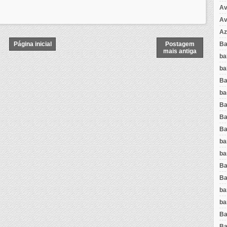
Av
Av
Az
Página inicial
Postagem
Ba
mais antiga
ba
ba
Ba
ba
Ba
Ba
Ba
ba
ba
Ba
Ba
ba
ba
Ba
Ba