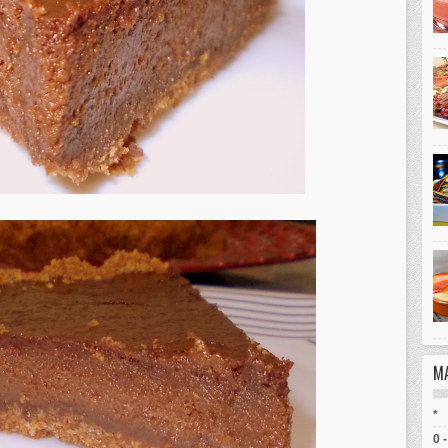
M
*
0 