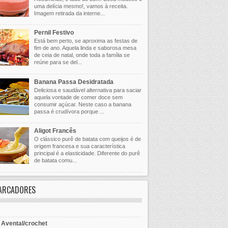
uma delícia mesmo!, vamos à receita.
Imagem retirada da interne...
Pernil Festivo
Está bem perto, se aproxima as festas de
fim de ano. Aquela linda e saborosa mesa
de ceia de natal, onde toda a família se
reúne para se del...
Banana Passa Desidratada
Deliciosa e saudável alternativa para saciar
aquela vontade de comer doce sem
consumir açúcar. Neste caso a banana
passa é crudívora porque ...
Aligot Francês
O clássico purê de batata com queijos é de
origem francesa e sua característica
principal é a elasticidade. Diferente do purê
de batata comu...
ARCADORES
- Avental/crochet