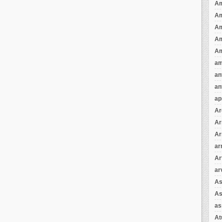
Am
A
A
Am
Am
am
an
an
ap
Ar
Ar
Ar
ar
Ar
ar
As
As
as
A