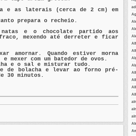
ad
ra e as laterais (cerca de 2 cm) em
Ag
uanto prepara o recheio.
Al
Al
 natas e o chocolate partido aos
Al
fraco, mexendo até derreter e ficar
Al
Al
xar amornar. Quando estiver morna
Al
, e mexer com um batedor de ovos.
lha e o sal e misturar tudo.
Al
se de bolacha e levar ao forno pré-
Al
de 30 minutos.
Al
Al
Al
al
al
al
Al
Am