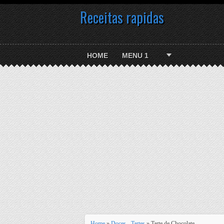
Receitas rapidas
HOME
MENU 1
Home
»
Doces - Tartes
» Tarte de Chocolate