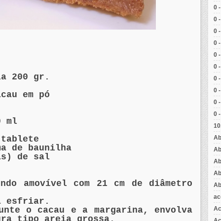
0 
0 
0 
0 
0 
0 
ia 200 gr.
0 
0 
acau em pó
0 
0 
0 ml
10
Ab
 tablete
ma de baunilha
Ab
as) de sal
Ab
Ab
undo amovível com 21 cm de diâmetro
Ab
ac
a esfriar.
Ac
unte o cacau e a margarina, envolva
ura tipo areia grossa.
Aç