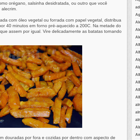
mo orégano, salsinha desidratada, ou outro que você
ad
 alecrim.
Ag
a com óleo vegetal ou forrada com papel vegetal, distribua
Al
por 40 minutos em forno pré-aquecido a 200C. Na metade do
Al
 que assem por igual. Vire delicadamente as batatas tomando
Al
Al
Al
Al
Al
Al
Al
Al
Al
al
al
al
Al
Am
em douradas por fora e cozidas por dentro com aspecto de