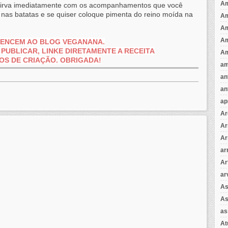
Am
sirva imediatamente com os acompanhamentos que você
o nas batatas e se quiser coloque pimenta do reino moída na
A
A
Am
RTENCEM AO BLOG VEGANANA.
PUBLICAR, LINKE DIRETAMENTE A RECEITA
Am
OS
DE CRIAÇÃO.
OBRIGADA!
am
an
an
ap
Ar
Ar
Ar
ar
Ar
ar
As
As
as
A