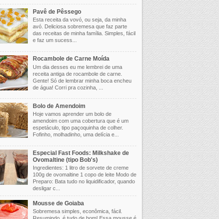
Pavê de Pêssego
Esta receita da vovó, ou seja, da minha
avó. Deliciosa sobremesa que faz parte
das receitas de minha família. Simples, fácil
e faz um sucess...
Rocambole de Carne Moída
Um dia desses eu me lembrei de uma
receita antiga de rocambole de carne.
Gente! Só de lembrar minha boca encheu
de água! Corri pra cozinha, ...
Bolo de Amendoim
Hoje vamos aprender um bolo de
amendoim com uma cobertura que é um
espetáculo, tipo paçoquinha de colher.
Fofinho, molhadinho, uma delícia e...
Especial Fast Foods: Milkshake de
Ovomaltine (tipo Bob's)
Ingredientes: 1 litro de sorvete de creme
100g de ovomaltine 1 copo de leite Modo de
Preparo: Bata tudo no liquidificador, quando
desligar c...
Mousse de Goiaba
Sobremesa simples, econômica, fácil.
Resumindo, é tudo de bom! Essa mousse é