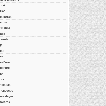
orei
rião
caparras
ecrim
emanha
face
farroba
ga
gas
ho
ho Poro
ho Poró
ho.
moço
mofadas
mondegas
môndegas
aranto