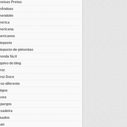
eixas Pretas
mêndoas
mendoim
erica
ericana
ericanos
tepasto
tepasto-de-pimentao
renda fácil
quivo do blog
roz
roz Doce
roz-diferente
tigos
vore
pargos
sadeira
sados
tum