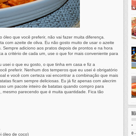
o óleo que você preferir, não vai fazer muita diferença.
 com azeite de oliva. Eu não gosto muito de usar o azeite
s. Sempre adiciono aos pratos depois de prontos e na hora
ca a critério de cada um, use o que for mais conveniente para
usei o que eu gosto, o que tinha em casa e fiz a
cê preferir. Nenhum dos temperos que eu usei é obrigatório
soal e você com certeza vai encontrar a combinação que mais
tatas ficam sempre deliciosas. Eu já fiz apenas com alecrim
sso um pacote inteiro de batatas quando compro para
o, mesmo parecendo que é muita quantidade. Fica tão
M
*
s
0 
i óleo de coco)