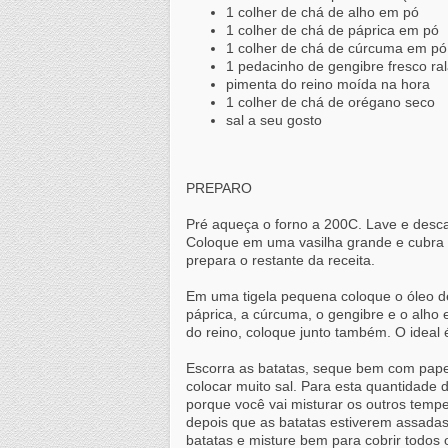
1 colher de chá de alho em pó
1 colher de chá de páprica em pó
1 colher de chá de cúrcuma em pó
1 pedacinho de gengibre fresco ra
pimenta do reino moída na hora
1 colher de chá de orégano seco
sal a seu gosto
PREPARO
Pré aqueça o forno a 200C. Lave e desc
Coloque em uma vasilha grande e cubr
prepara o restante da receita.
Em uma tigela pequena coloque o óleo de c
páprica, a cúrcuma, o gengibre e o alho 
do reino, coloque junto também. O ideal
Escorra as batatas, seque bem com pape
colocar muito sal. Para esta quantidade d
porque você vai misturar os outros temp
depois que as batatas estiverem assada
batatas e misture bem para cobrir todos 