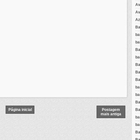
Av
Av
Az
Ba
ba
ba
Ba
ba
Ba
Ba
Ba
ba
ba
Ba
Página inicial
Postagem
Ba
mais antiga
ba
ba
Ba
Ba