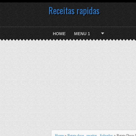
Receitas rapidas
HOME
MENU 1
Home
»
Batata doce
,
receitas
,
Salgados
» Batata Doce 