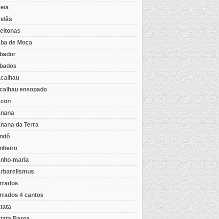
eia
elãs
eitonas
ba de Moça
bador
bados
calhau
calhau ensopado
con
nana
nana da Terra
ndô
nheiro
nho-maria
rbarelismus
rrados
rrados 4 cantos
tata
tata Baroa