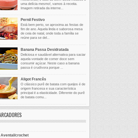
uma delícia mesmo!, vamos à receita.
Imagem retirada da interne...
Pernil Festivo
Está bem perto, se aproxima as festas de
fim de ano. Aquela linda e saborosa mesa
de ceia de natal, onde toda a família se
reúne para se del...
Banana Passa Desidratada
Deliciosa e saudável alternativa para saciar
aquela vontade de comer doce sem
consumir açúcar. Neste caso a banana
passa é crudívora porque ...
Aligot Francês
O clássico purê de batata com queijos é de
origem francesa e sua característica
principal é a elasticidade. Diferente do purê
de batata comu...
ARCADORES
- Avental/crochet