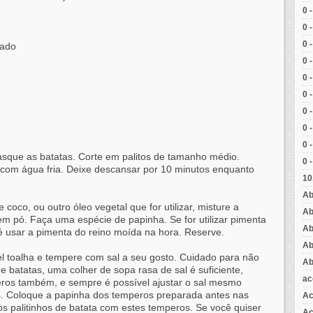
0 
0 
0 
lado
0 
0 
0 
0 
0 
0 
asque as batatas. Corte em palitos de tamanho médio.
0 
a com
água
fria. Deixe descansar por 10 minutos enquanto
10
Ab
oco, ou outro óleo vegetal que for utilizar, misture a
Ab
em pó. Faça uma espécie de papinha. Se for utilizar pimenta
Ab
 é usar a pimenta do reino moída na hora. Reserve.
Ab
l toalha e tempere com sal a seu gosto. Cuidado para não
Ab
e batatas, uma colher de sopa rasa de sal é suficiente,
ac
eros também, e sempre é possível ajustar o sal mesmo
s. Coloque a papinha dos temperos preparada antes nas
Ac
os palitinhos de batata com estes temperos. Se você quiser
Aç