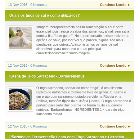
13 Nov 2015 - 0 Komentar
Continue Lendo ►
Quais os tipos de sal e como utilizá-los?
Imagem: zeroporcentoNa nossa alimentação o sal é parte
essencial, pois realça o sabor dos alimentos; afinal, sem sal a
comida fica "sem gosto". No supermercado, existem diversas
opções de sal e, por incrível que pareça, alguns são mais
saudáveis que outros. Abaixo, listamos os tipos de sal
disponíveis para consumo e suas principais
características:Sal refinadoImagem: ...
12 Nov 2015 - 0 Komentar
Continue Lendo ►
Kasha de Trigo Sarraceno - Barbarelismus
O trigo sarraceno, apesar do nome “trigo”, é um alimento
repleto de nutrientes e totalmente livre de glúten. O Kasha é
um prato com sarraceno tostado servido na Rússia e na
Polônia, também típico da culinária judaica. O trigo sarraceno é
perfeito para substituir o arroz de forma muito saudável e
nutritiva. Barbarelismus INGREDIENTES 1 xícara de trigo
sarraceno tostad...
12 Nov 2015 - 0 Komentar
Continue Lendo ►
Pãozinho de Fermentação Lenta com Trigo Sarraceno e Gergelim