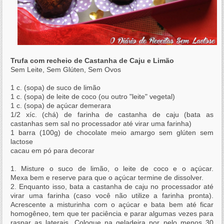
Trufa com recheio de Castanha de Caju e Limão
Sem Leite, Sem Glúten, Sem Ovos
1 c. (sopa) de suco de limão
1 c. (sopa) de leite de coco (ou outro "leite" vegetal)
1 c. (sopa) de açúcar demerara
1/2 xíc. (chá) de farinha de castanha de caju (bata as
castanhas sem sal no processador até virar uma farinha)
1 barra (100g) de chocolate meio amargo sem glúten sem
lactose
cacau em pó para decorar
1. Misture o suco de limão, o leite de coco e o açúcar.
Mexa bem e reserve para que o açúcar termine de dissolver.
2. Enquanto isso, bata a castanha de caju no processador até
virar uma farinha (caso você não utilize a farinha pronta).
Acrescente a misturinha com o açúcar e bata bem até ficar
homogêneo, tem que ter paciência e parar algumas vezes para
raspar as laterais. Coloque na geladeira por pelo menos 30