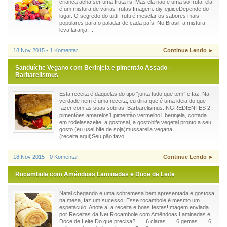
criança acha ser uma fruta rs. Mas ela não é uma só fruta, ela
é um mistura de várias frutas.Imagem: diy-ejuiceDepende do
lugar. O segredo do tutti-frutti é mesclar os sabores mais
populares para o paladar de cada país. No Brasil, a mistura
leva laranja, ...
18 Nov 2015 - 1 Komentar
Continue Lendo ►
Sanduíche Vegano com Berinjela e pimentão Assado -
Barbarelismus
Esta receita é daquelas do tipo “junta tudo que tem” e faz. Na
verdade nem é uma receita, eu diria que é uma ideia do que
fazer com as suas sobras. Barbarelismus.INGREDIENTES 2
pimentões amarelos1 pimentão vermelho1 berinjela, cortada
em rodelasazeite, a gostosal, a gostobife vegetal pronto a seu
gosto (eu usei bife de soja)mussarella vegana
(receita aqui)Seu pão favo...
18 Nov 2015 - 0 Komentar
Continue Lendo ►
Rocambole com Amêndoas Laminadas e Doce de Leite
Natal chegando e uma sobremesa bem apresentada e gostosa
na mesa, faz um sucesso! Esse rocambole é mesmo um
espetáculo. Anote aí a receita e boas festas!Imagem enviada
por Receitas da Net Rocambole com Amêndoas Laminadas e
Doce de Leite Do que precisa? 6 claras 6 gemas 6