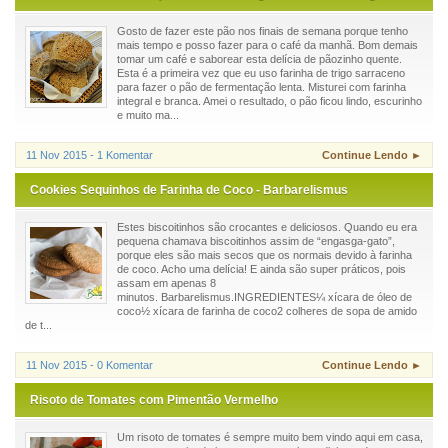
Gosto de fazer este pão nos finais de semana porque tenho
mais tempo e posso fazer para o café da manhã. Bom demais
tomar um café e saborear esta delícia de pãozinho quente.
Esta é a primeira vez que eu uso farinha de trigo sarraceno
para fazer o pão de fermentação lenta. Misturei com farinha
integral e branca. Amei o resultado, o pão ficou lindo, escurinho
e muito ma...
11 Nov 2015 - 1 Komentar
Continue Lendo ►
Cookies Sequinhos de Farinha de Coco - Barbarelismus
Estes biscoitinhos são crocantes e deliciosos. Quando eu era
pequena chamava biscoitinhos assim de “engasga-gato”,
porque eles são mais secos que os normais devido à farinha
de coco. Acho uma delícia! E ainda são super práticos, pois
assam em apenas 8
minutos. Barbarelismus.INGREDIENTES¼ xícara de óleo de
coco½ xícara de farinha de coco2 colheres de sopa de amido
de t...
11 Nov 2015 - 0 Komentar
Continue Lendo ►
Risoto de Tomates com Pimentão Vermelho
Um risoto de tomates é sempre muito bem vindo aqui em casa,