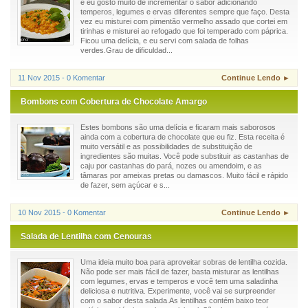
e eu gosto muito de incrementar o sabor adicionando
temperos, legumes e ervas diferentes sempre que faço. Desta
vez eu misturei com pimentão vermelho assado que cortei em
tirinhas e misturei ao refogado que foi temperado com páprica.
Ficou uma delícia, e eu servi com salada de folhas
verdes.Grau de dificuldad...
11 Nov 2015 - 0 Komentar
Continue Lendo ►
Bombons com Cobertura de Chocolate Amargo
Estes bombons são uma delícia e ficaram mais saborosos
ainda com a cobertura de chocolate que eu fiz. Esta receita é
muito versátil e as possibilidades de substituição de
ingredientes são muitas. Você pode substituir as castanhas de
caju por castanhas do pará, nozes ou amendoim, e as
tâmaras por ameixas pretas ou damascos. Muito fácil e rápido
de fazer, sem açúcar e s...
10 Nov 2015 - 0 Komentar
Continue Lendo ►
Salada de Lentilha com Cenouras
Uma ideia muito boa para aproveitar sobras de lentilha cozida.
Não pode ser mais fácil de fazer, basta misturar as lentilhas
com legumes, ervas e temperos e você tem uma saladinha
deliciosa e nutritiva. Experimente, você vai se surpreender
com o sabor desta salada.As lentilhas contém baixo teor