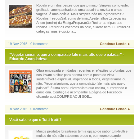
Robalo é um dos peixes que gosto muito. Simples como este,
grelhado, acompanhado de uma batatinha cozida e umas
vagens, é uma delícia. Mais simples não há.Ingredientes:2
Robalos frescosSal, sumo de limãoAzeite, alhosEspeciarias
Aneto (endro) da EspigaPreparação:Retirar as tripas aos
robalos. Retirar as escamas da pele, e lavar bem. Eu retirei as
cabeças, mas é opciona...
19 Nov 2015 - 0 Komentar
Continue Lendo ►
"Vegetarianismo, que a compaixão fale mais alto que o paladar" -
Eduardo Anandadeva
Obra embasada em dados recentes e reflexões profundas que
nos levam a olhar para o tema com o ponto de vista
sustentável e espiritual, inspirando a todos, vegetarianos ou
não. "Vegetarianismo, que a compaixão fale mais alto que o
paladar", é uma obra universalista que ensina, surpreende e
emociona. Conheça e acompanhe a página do Facebook
clicando aqui.COMPRE AQUI SOB...
18 Nov 2015 - 0 Komentar
Continue Lendo ►
Você sabe o que é Tutti-frutti?
Muitos produtos brasileiros tem a opção de sabor tutti-frutti e
muitos de nós não sabemos o que é, eu mesmo quando