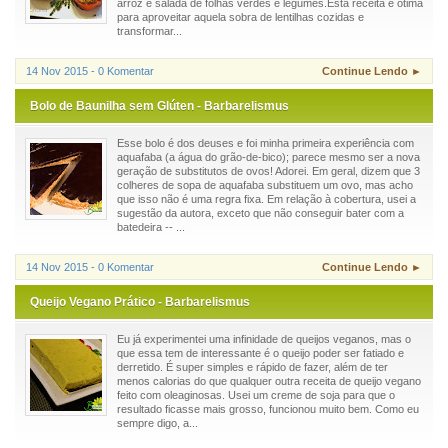
arroz e salada de folhas verdes e legumes.Esta receita é ótima
para aproveitar aquela sobra de lentilhas cozidas e
transformar...
14 Nov 2015 - 0 Komentar
Continue Lendo ►
Bolo de Baunilha sem Glúten - Barbarelismus
Esse bolo é dos deuses e foi minha primeira experiência com
aquafaba (a água do grão-de-bico); parece mesmo ser a nova
geração de substitutos de ovos! Adorei. Em geral, dizem que 3
colheres de sopa de aquafaba substituem um ovo, mas acho
que isso não é uma regra fixa. Em relação à cobertura, usei a
sugestão da autora, exceto que não conseguir bater com a
batedeira -- ...
14 Nov 2015 - 0 Komentar
Continue Lendo ►
Queijo Vegano Prático - Barbarelismus
Eu já experimentei uma infinidade de queijos veganos, mas o
que essa tem de interessante é o queijo poder ser fatiado e
derretido. É super simples e rápido de fazer, além de ter
menos calorias do que qualquer outra receita de queijo vegano
feito com oleaginosas. Usei um creme de soja para que o
resultado ficasse mais grosso, funcionou muito bem. Como eu
sempre digo, a...