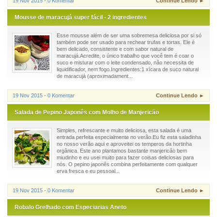
19 Nov 2015 - 0 Komentar
Continue Lendo ►
Mousse de maracujá super fácil - 2 ingredientes
Esse mousse além de ser uma sobremesa deliciosa por si só
também pode ser usado para rechear trufas e tortas. Ele é
bem delicado, consistente e com sabor natural de
maracujá.Acredite, o único trabalho que você tem é coar o
suco e misturar com o leite condensado, não necessita de
liquidificador, nem fogo.Ingredientes:1 xícara de suco natural
de maracujá (aproximadament...
19 Nov 2015 - 0 Komentar
Continue Lendo ►
Salada de Pepino Japonês com Molho de Manjericão
Simples, refrescante e muito deliciosa, esta salada é uma
entrada perfeita especialmente no verão.Eu fiz esta saladinha
no nosso verão aqui e aproveitei os temperos da hortinha
orgânica. Este ano plantamos bastante manjericão bem
miudinho e eu usei muito para fazer coisas deliciosas para
nós. O pepino japonês combina perfeitamente com qualquer
erva fresca e eu pessoal...
19 Nov 2015 - 0 Komentar
Continue Lendo ►
Robalo Grelhado com Especiarias Aneto