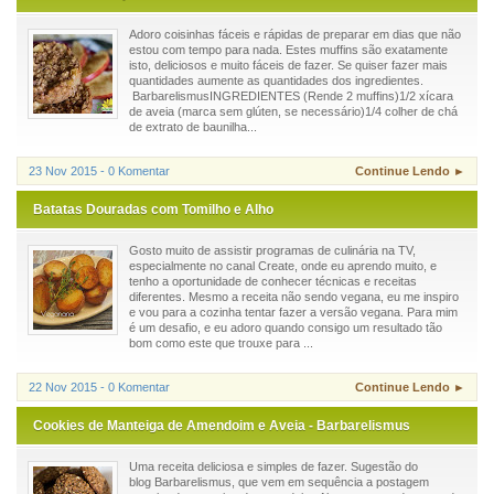
Adoro coisinhas fáceis e rápidas de preparar em dias que não
estou com tempo para nada. Estes muffins são exatamente
isto, deliciosos e muito fáceis de fazer. Se quiser fazer mais
quantidades aumente as quantidades dos ingredientes.
BarbarelismusINGREDIENTES (Rende 2 muffins)1/2 xícara
de aveia (marca sem glúten, se necessário)1/4 colher de chá
de extrato de baunilha...
23 Nov 2015 - 0 Komentar
Continue Lendo ►
Batatas Douradas com Tomilho e Alho
Gosto muito de assistir programas de culinária na TV,
especialmente no canal Create, onde eu aprendo muito, e
tenho a oportunidade de conhecer técnicas e receitas
diferentes. Mesmo a receita não sendo vegana, eu me inspiro
e vou para a cozinha tentar fazer a versão vegana. Para mim
é um desafio, e eu adoro quando consigo um resultado tão
bom como este que trouxe para ...
22 Nov 2015 - 0 Komentar
Continue Lendo ►
Cookies de Manteiga de Amendoim e Aveia - Barbarelismus
Uma receita deliciosa e simples de fazer. Sugestão do
blog Barbarelismus, que vem em sequência a postagem