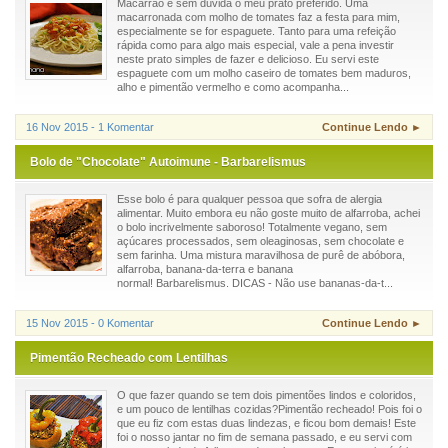
Macarrão é sem dúvida o meu prato preferido. Uma
macarronada com molho de tomates faz a festa para mim,
especialmente se for espaguete. Tanto para uma refeição
rápida como para algo mais especial, vale a pena investir
neste prato simples de fazer e delicioso. Eu servi este
espaguete com um molho caseiro de tomates bem maduros,
alho e pimentão vermelho e como acompanha...
16 Nov 2015 - 1 Komentar
Continue Lendo ►
Bolo de "Chocolate" Autoimune - Barbarelismus
Esse bolo é para qualquer pessoa que sofra de alergia
alimentar. Muito embora eu não goste muito de alfarroba, achei
o bolo incrivelmente saboroso! Totalmente vegano, sem
açúcares processados, sem oleaginosas, sem chocolate e
sem farinha. Uma mistura maravilhosa de purê de abóbora,
alfarroba, banana-da-terra e banana
normal! Barbarelismus. DICAS - Não use bananas-da-t...
15 Nov 2015 - 0 Komentar
Continue Lendo ►
Pimentão Recheado com Lentilhas
O que fazer quando se tem dois pimentões lindos e coloridos,
e um pouco de lentilhas cozidas?Pimentão recheado! Pois foi o
que eu fiz com estas duas lindezas, e ficou bom demais! Este
foi o nosso jantar no fim de semana passado, e eu servi com