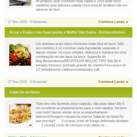
de preparo, pois cozinham mais rápido e você pode fazer
rapidinho uma deliciosa salada como esta.As lentilhas são um
alimento de fácil ...
27 Nov 2015 - 0 Komentar
Continue Lendo ►
Arroz e Feijão com Guacamole e Molho Tipo Salsa - Barbarelismus
Um delicioso prato típico mexicano muito fácil de fazer. Não
tem mistério, é só cozinhar cada ingrediente separado e
depois montar. Só coisa simples, deliciosa e nutritiva em uma
combinação de dar água na boca. Sugestão do
blog BarbarelismusRECEITA DO MOLHO TIPO SALSA 4
tomates frescos1 punhado grande de coentro frescosuco de
1/2 limãopimenta calabresacebola/alho salt...
27 Nov 2015 - 0 Komentar
Continue Lendo ►
Salpicão de Natal
Todo ano nós fazemos esse salpicão, não pode faltar! Ele é
um excelente acompanhamento para a ceia natalina. Vai bem
com tudo! Vamos anotar esse acompanhamento
delicioso!!!Imagem retirada da internet Salpicão de Natal Do
que precisa? 3 xícaras (chá) de frango defumado desfiado
2 xícaras (chá) de cenoura crua ralada no ...