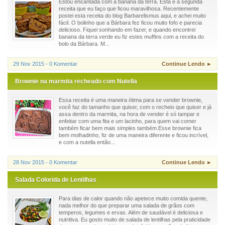
Estou encantada com a banana da terra. Esta é a segunda
receita que eu faço que ficou maravilhosa. Recentemente
postei esta receita do blog Barbarelismus aqui, e achei muito
fácil. O bolinho que a Bárbara fez ficou muito fofo e parecia
delicioso. Fiquei sonhando em fazer, e quando encontrei
banana da terra verde eu fiz estes muffins com a receita do
bolo da Bárbara. M...
29 Nov 2015 - 0 Komentar
Continue Lendo ►
Brownie na marmita recheado com Nutella
Essa receita é uma maneira ótima para se vender brownie,
você faz do tamanho que quiser, com o recheio que quiser e já
assa dentro da marmita, na hora de vender é só tampar e
enfeitar com uma fita e um lacinho, para quem vai comer
também ficar bem mais simples também.Esse brownie fica
bem molhadinho, fiz de uma maneira diferente e ficou incrível,
e com a nutella então...
28 Nov 2015 - 0 Komentar
Continue Lendo ►
Salada Colorida de Lentilhas
Para dias de calor quando não apetece muito comida quente,
nada melhor do que preparar uma salada de grãos com
temperos, legumes e ervas. Além de saudável é deliciosa e
nutritiva. Eu gosto muito de salada de lentilhas pela praticidade