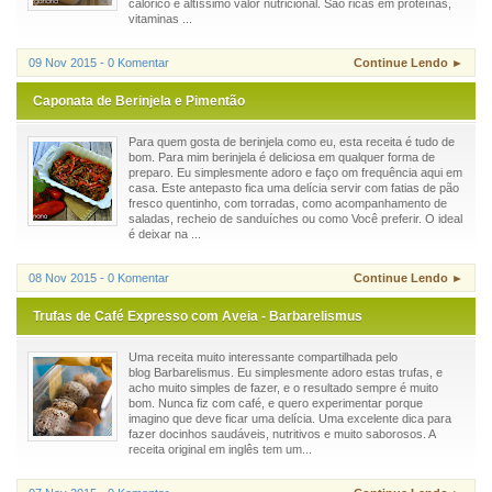
calórico e altíssimo valor nutricional. São ricas em proteínas,
vitaminas ...
09 Nov 2015 - 0 Komentar
Continue Lendo ►
Caponata de Berinjela e Pimentão
Para quem gosta de berinjela como eu, esta receita é tudo de
bom. Para mim berinjela é deliciosa em qualquer forma de
preparo. Eu simplesmente adoro e faço om frequência aqui em
casa. Este antepasto fica uma delícia servir com fatias de pão
fresco quentinho, com torradas, como acompanhamento de
saladas, recheio de sanduíches ou como Você preferir. O ideal
é deixar na ...
08 Nov 2015 - 0 Komentar
Continue Lendo ►
Trufas de Café Expresso com Aveia - Barbarelismus
Uma receita muito interessante compartilhada pelo
blog Barbarelismus. Eu simplesmente adoro estas trufas, e
acho muito simples de fazer, e o resultado sempre é muito
bom. Nunca fiz com café, e quero experimentar porque
imagino que deve ficar uma delícia. Uma excelente dica para
fazer docinhos saudáveis, nutritivos e muito saborosos. A
receita original em inglês tem um...