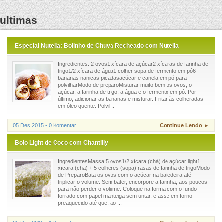
ultimas
Especial Nutella: Bolinho de Chuva Recheado com Nutella
Ingredientes: 2 ovos1 xícara de açúcar2 xícaras de farinha de
trigo1/2 xícara de água1 colher sopa de fermento em pó6
bananas nanicas picadasaçúcar e canela em pó para
polvilharModo de preparoMisturar muito bem os ovos, o
açúcar, a farinha de trigo, a água e o fermento em pó. Por
último, adicionar as bananas e misturar. Fritar às colheradas
em óleo quente. Polvil...
05 Des 2015 - 0 Komentar
Continue Lendo ►
Bolo Light de Coco com Chantilly
IngredientesMassa:5 ovos1/2 xícara (chá) de açúcar light1
xícara (chá) + 5 colheres (sopa) rasas de farinha de trigoModo
de PreparoBata os ovos com o açúcar na batedeira até
triplicar o volume. Sem bater, encorpore a farinha, aos poucos
para não perder o volume. Coloque na forma com o fundo
forrado com papel manteiga sem untar, e asse em forno
preaquecido até que, ao ...