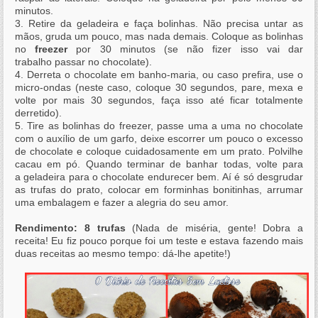
minutos.
3. Retire da geladeira e faça bolinhas. Não precisa untar as
mãos, gruda um pouco, mas nada demais. Coloque as bolinhas
no
freezer
por 30 minutos (se não fizer isso vai dar
trabalho passar no chocolate).
4. Derreta o chocolate em banho-maria, ou caso prefira, use o
micro-ondas (neste caso, coloque 30 segundos, pare, mexa e
volte por mais 30 segundos, faça isso até ficar totalmente
derretido).
5. Tire as bolinhas do freezer, passe uma a uma no chocolate
com o auxílio de um garfo, deixe escorrer um pouco o excesso
de chocolate e coloque cuidadosamente em um prato. Polvilhe
cacau em pó. Quando terminar de banhar todas, volte para
a geladeira para o chocolate endurecer bem. Aí é só desgrudar
as trufas do prato, colocar em forminhas bonitinhas, arrumar
uma embalagem e fazer a alegria do seu amor.
Rendimento: 8 trufas
(Nada de miséria, gente! Dobra a
receita! Eu fiz pouco porque foi um teste e estava fazendo mais
duas receitas ao mesmo tempo: dá-lhe apetite!)