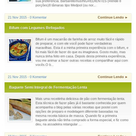
sua preferência. BarbarelismusINGREDIENTES (Rende 8
porções)8 tâmaras tipo Medjool (ou nor...
21 Nov 2015 - 0 Komentar
Continue Lendo ►
Bifum com Legumes Refogados
Bifum é um macarrão de farinha de arroz muito fácil e rápido
de preparar, e com ele você pode fazer verdadeiras
maravilhas. Esta é a minha primeira experiência com o bifum, e
foi mais fácil de fazer do que eu imaginava. Gosto muito, mas
nunca tinha feito em casa. Depois desta primeira experiência,
vou me animar a fazer outras receitas e compartilhar aqui com
vocês.O b...
21 Nov 2015 - 0 Komentar
Continue Lendo ►
Baguete Semi Integral de Fermentação Lenta
Mais uma receitinha deliciosa de pão com fermentação lenta.
Esta técnica de fazer pães já é bastante conhecida por quem
acompanha o blog pelas várias receitas que postei com
opções de preparo e modelagem diferente baseadas na
mesma receita básica de massa. Quando fiz a primeira
baguete ainda não tinha comprado a forma especial, e fiz como
deu, na assadeira retangular ...