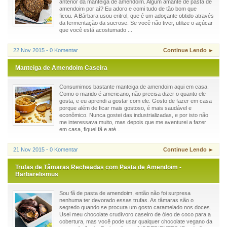
anterior da manteiga de amendoim. Algum amante de pasta de
amendoim por aí? Eu adoro e comi tudo de tão bom que
ficou. A Bárbara usou eritrol, que é um adoçante obtido através
da fermentação da sucrose. Se você não tiver, utilize o açúcar
que você está acostumado ...
22 Nov 2015 - 0 Komentar
Continue Lendo ►
Manteiga de Amendoim Caseira
Consumimos bastante manteiga de amendoim aqui em casa.
Como o marido é americano, não precisa dizer o quanto ele
gosta, e eu aprendi a gostar com ele. Gosto de fazer em casa
porque além de ficar mais gostoso, é mais saudável e
econômico. Nunca gostei das industrializadas, e por isto não
me interessava muito, mas depois que me aventurei a fazer
em casa, fiquei fã e até...
21 Nov 2015 - 0 Komentar
Continue Lendo ►
Trufas de Tâmaras Recheadas com Pasta de Amendoim -
Barbarelismus
Sou fã de pasta de amendoim, então não foi surpresa
nenhuma ter devorado essas trufas. As tâmaras são o
segredo quando se procura um gosto caramelado nos doces.
Usei meu chocolate crudívoro caseiro de óleo de coco para a
cobertura, mas você pode usar qualquer chocolate vegano da