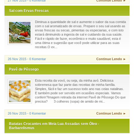
27 Nov 2015 - 0 Komentar
Continue Lendo ►
Sal com Ervas Frescas
Diminua a quantidade de sal e aumente o sabor da sua comida
com o sal aromatizado de ervas. Prepare o seu sal usando as
ervas frescas ou secas, pimentas ou especiarias, e com isto
estará diminuindo a ingesta de sal e cuidando da sua saúde.
Fácil e rápido de fazer, econômico e muito saudável, esta é
uma ótima e sugestão que você pode utilizar para as suas
receitas.O ex...
26 Nov 2015 - 0 Komentar
Continue Lendo ►
Pavê de Pêssego
Esta receita da vovó, ou seja, da minha avó. Deliciosa
sobremesa que faz parte das receitas de minha família.
Simples, fácil e faz um sucesso todo ano nas ceias natalinas.
E também pode ser servido em ocasiões especiais. Vamos
conferir?Imagem retirada da internet Pavê de Pêssego Do que
precisa? 3 colheres (sopa) de amido de mi...
26 Nov 2015 - 0 Komentar
Continue Lendo ►
Batatas Crocantes em Meia Lua Assadas sem Óleo -
Barbarelismus