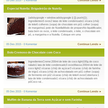
05 Des 2015 - 1 Komentar
Continue Lendo ►
Especial Nutella: Brigadeirão de Nutella
(adsbygoogle = window.adsbygoogle || []).push({});
Ingredientes5 ovos2 latas de leite condensado1 xícara (chá)
de leite6 colheres (sopa) de chocolate em pó1 colher (sopa)
de margarina1 pote de NutellaModo de preparoNo liquidificador,
bata bem os ovos, o leite condensado, o leite, o chocolate em
pó, a margarina e a Nutella. Coloque em uma
05 Des 2015 - 0 Komentar
Continue Lendo ►
Bolo Cremoso de Chocolate com Coco
IngredientesCreme:200ml de leite de coco light100g de coco
ralado1 lata de leite condensado3 ovosMassa:200ml de leite de
coco light2 xícaras (chá) de açúcar3 xícaras (chá) de farinha
de trigo1 xícara (chá) de achocolatado em pó1 colher (sopa)
de fermento em pó2 xícaras (chá) de leite4 ovosCobertura:1
lata de leite condensado1 xícara (chá) de achocolatado em
póCoco ral...
05 Des 2015 - 0 Komentar
Continue Lendo ►
Muffim de Banana da Terra sem Açúcar e sem Farinha