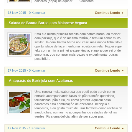
colheres (sopa) de açúcar 5 colheres...
18 Nov 2015 - 0 Komentar
Continue Lendo ►
Salada de Batata Baroa com Maionese Vegana
Esta é a minha primeira receita com batata baroa, ou melhor
com parsnip, que é da mesma família, e tem um sabor muito
similar. Já comi batata baroa no Brasil, mas nunca tinha tido a
oportunidade de fazer nenhuma receita com ela. Fiquei super
feliz com a minha primeira experiência, e agora que sei onde
encontrar, vou comprar mais vezes e experimentar outras
possibilid...
17 Nov 2015 - 0 Komentar
Continue Lendo ►
Antepasto de Berinjela com Azeitonas
Uma receita muito saborosa que você pode servir como
entrada acompanhando fatias de pão francês quentinho,
torradinhas, pão sírio, ou como preferir. Aqui em casa
adoramos esta combinação de azeitonas, berinjela e
temperos, e eu gosto muito de usar também como recheio de
sanduíches, ou mesmo acompanhando saladas de folhas
verdes. Fica uma delícia, além de ser super prá...
17 Nov 2015 - 1 Komentar
Continue Lendo ►