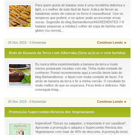
Para quem gosta de batatas esta é uma receitinha deliciosa e
light, e o melhor de tudo fácil de fazer. A dica de ferver as
batatinhas antes de colocar no forno é maravilhosa! Use os
temperos que preferir, e se quiser pode acrescentar ervas
secas. Sugestão do blog BarbarelismusINGREDIENTES 7-8
batatas pequenas a médias1 colher de sopa de farinha sem
glúten (ou normal,...
26 Nov 2015 - 0 Komentar
Continue Lendo ►
Bolo de Banana da Terra com Alfarroba (Sem açúcar e sem farinha)
Eu nunca tinha experimentado a banana da terra e muito
menos preparado receitas com ela. Tinha muita vontade de
conhecer. Postei recentemente aqui a versão deste bolo do
blog Barbarelismus e fiquei com muita vontade de fazer. Fui
atrás de banana da terra e fiz a minha versão. O resultado foi
muito melhor do que eu esperava. Ficou lindo e delicioso. Não
conseguia imag...
25 Nov 2015 - 0 Komentar
Continue Lendo ►
Promoção Supercombo Revista dos Vegetarianos
Imperdível! "Doces ou salgados, o importante é ser saudável".
Aproveite a promoção e adquira o Supercombo Revista dos
Vegetarianos com mais de 40% de desconto. A promoção inclui