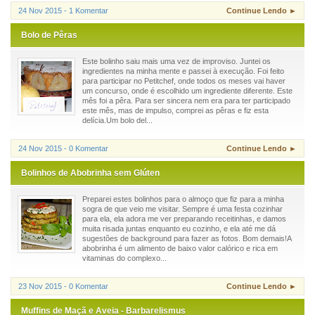
24 Nov 2015 - 1 Komentar
Continue Lendo ►
Bolo de Pêras
Este bolinho saiu mais uma vez de improviso. Juntei os
ingredientes na minha mente e passei à execução. Foi feito
para participar no Petitchef, onde todos os meses vai haver
um concurso, onde é escolhido um ingrediente diferente. Este
mês foi a pêra. Para ser sincera nem era para ter participado
este mês, mas de impulso, comprei as pêras e fiz esta
delícia.Um bolo del...
24 Nov 2015 - 0 Komentar
Continue Lendo ►
Bolinhos de Abobrinha sem Glúten
Preparei estes bolinhos para o almoço que fiz para a minha
sogra de que veio me visitar. Sempre é uma festa cozinhar
para ela, ela adora me ver preparando receitinhas, e damos
muita risada juntas enquanto eu cozinho, e ela até me dá
sugestões de background para fazer as fotos. Bom demais!A
abobrinha é um alimento de baixo valor calórico e rica em
vitaminas do complexo...
23 Nov 2015 - 0 Komentar
Continue Lendo ►
Muffins de Maçã e Aveia - Barbarelismus