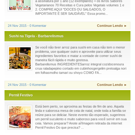
a assinatura por 1 ano (12 exemplares) + os livros Sabores
Vegetarianos 70 Receitas e Cura pelos Vegetais volumes 1 e
2. COMPRE AQUI "DOCES OU SALGADOS, O
IMPORTANTE É SER SAUDÁVEL" Essa promo...
24 Nov 2015 - 0 Komentar
Continue Lendo ►
Sushi na Tigela - Barbarelismus
Se você não tiver arroz para sushi em casa não tem o menor
problema, use qualquer outro e aproveite para utilizar seus
ingredientes favoritos e matar a vontade de comer sushi de
maneira fácil rápida e muito gostosa.
Barbarelismus INGREDIENTESarroz integral cozidocenoura
crua raladapepino cortado em cubinhosgergelim pretoalga nori
em folhasmolho tamari ou shoyo COMO FA...
24 Nov 2015 - 0 Komentar
Continue Lendo ►
Pernil Festivo
Está bem perto, se aproxima as festas de fim de ano. Aquela
linda e saborosa mesa de ceia de natal, onde toda a família se
reúne para se deliciar. Neste evento tão esperado, sugerimos
um pernil suculento e muito saboroso para você servir em sua
ceia. Vamos preparar? Anote aí!Imagem retirada da internet
Pernil Festivo Do que precisa? ...