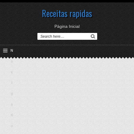
Receitas rapidas
Página Inicial
≡
N
a
v
i
g
a
ti
o