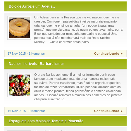
Bolo de Arroz e um Adeus...
Um Adeus para uma Pessoa que me viu nascer, que me viu
crescer. Com quem passei dias inteiros na praia enquanto
criança, que me ensinou a nadar (um pouco à pata, mas
pronto), que me viu casar, e, de quem eu gostava muito, porra!
E sei que também por mim, tinha um carinho especial.Uma
pessoa que já não me chamará mais de “meu ratinho
Mickey”… Custa escrever estas palav...
17 Nov 2015 - 1 Komentar
Continue Lendo ►
Nachos Incríveis - Barbarelismus
O prato faz jus ao nome. É a melhor forma de curtir esse
famoso prato mexicano, mas de uma maneira muito mais
saudável. Parece trabalhoso, mas é só se organizar que fica
facinho de fazer.BarbarelismusDica pessoal: cuidado com os
chilis e molho picante, tenha parcimônia e comece colocando
menos. O ideal é remover a maioria das sementes da pimenta
chili para suavizar. P...
16 Nov 2015 - 0 Komentar
Continue Lendo ►
Espaguete com Molho de Tomate e Pimentão