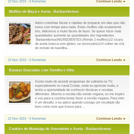
23 Nov 2015 - 0 Komentar
Continue Lendo ►
Muffins de Maçã e Aveia - Barbarelismus
Adoro coisinhas fáceis e rápidas de preparar em dias que não
estou com tempo para nada. Estes muffins são exatamente
isto, deliciosos e muito fáceis de fazer. Se quiser fazer mais
quantidades aumente as quantidades dos ingredientes.
BarbarelismusINGREDIENTES (Rende 2 muffins)1/2 xícara
de aveia (marca sem glúten, se necessário)1/4 colher de chá
de extrato de baunilha...
23 Nov 2015 - 0 Komentar
Continue Lendo ►
Batatas Douradas com Tomilho e Alho
Gosto muito de assistir programas de culinária na TV,
especialmente no canal Create, onde eu aprendo muito, e
tenho a oportunidade de conhecer técnicas e receitas
diferentes. Mesmo a receita não sendo vegana, eu me inspiro
e vou para a cozinha tentar fazer a versão vegana. Para mim
é um desafio, e eu adoro quando consigo um resultado tão
bom como este que trouxe para ...
22 Nov 2015 - 0 Komentar
Continue Lendo ►
Cookies de Manteiga de Amendoim e Aveia - Barbarelismus