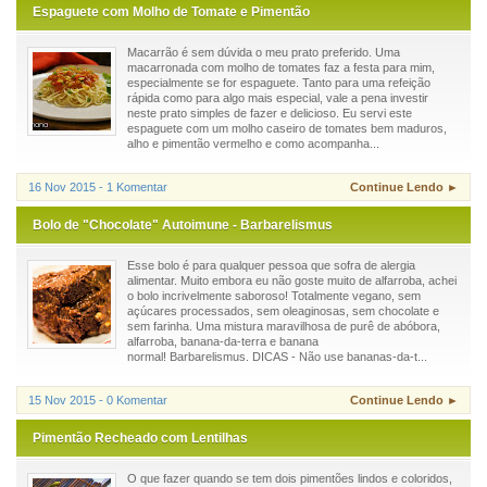
Espaguete com Molho de Tomate e Pimentão
Macarrão é sem dúvida o meu prato preferido. Uma
macarronada com molho de tomates faz a festa para mim,
especialmente se for espaguete. Tanto para uma refeição
rápida como para algo mais especial, vale a pena investir
neste prato simples de fazer e delicioso. Eu servi este
espaguete com um molho caseiro de tomates bem maduros,
alho e pimentão vermelho e como acompanha...
16 Nov 2015 - 1 Komentar
Continue Lendo ►
Bolo de "Chocolate" Autoimune - Barbarelismus
Esse bolo é para qualquer pessoa que sofra de alergia
alimentar. Muito embora eu não goste muito de alfarroba, achei
o bolo incrivelmente saboroso! Totalmente vegano, sem
açúcares processados, sem oleaginosas, sem chocolate e
sem farinha. Uma mistura maravilhosa de purê de abóbora,
alfarroba, banana-da-terra e banana
normal! Barbarelismus. DICAS - Não use bananas-da-t...
15 Nov 2015 - 0 Komentar
Continue Lendo ►
Pimentão Recheado com Lentilhas
O que fazer quando se tem dois pimentões lindos e coloridos,