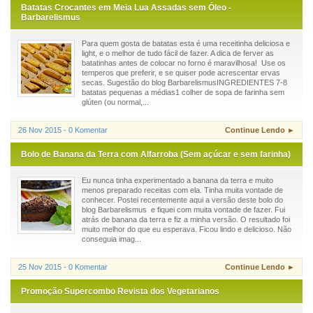
Batatas Crocantes em Meia Lua Assadas sem Óleo -
Barbarelismus
Para quem gosta de batatas esta é uma receitinha deliciosa e
light, e o melhor de tudo fácil de fazer. A dica de ferver as
batatinhas antes de colocar no forno é maravilhosa! Use os
temperos que preferir, e se quiser pode acrescentar ervas
secas. Sugestão do blog BarbarelismusINGREDIENTES 7-8
batatas pequenas a médias1 colher de sopa de farinha sem
glúten (ou normal,...
26 Nov 2015 - 0 Komentar
Continue Lendo ►
Bolo de Banana da Terra com Alfarroba (Sem açúcar e sem farinha)
Eu nunca tinha experimentado a banana da terra e muito
menos preparado receitas com ela. Tinha muita vontade de
conhecer. Postei recentemente aqui a versão deste bolo do
blog Barbarelismus e fiquei com muita vontade de fazer. Fui
atrás de banana da terra e fiz a minha versão. O resultado foi
muito melhor do que eu esperava. Ficou lindo e delicioso. Não
conseguia imag...
25 Nov 2015 - 0 Komentar
Continue Lendo ►
Promoção Supercombo Revista dos Vegetarianos