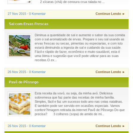
2 xícaras (chá) de cenoura crua ralada no ...
27 Nov 2015 - 0 Komentar
Continue Lendo ►
Sal com Ervas Frescas
Diminua a quantidade de sal e aumente o sabor da sua comida
com o sal aromatizado de ervas. Prepare o seu sal usando as
ervas frescas ou secas, pimentas ou especiarias, e com isto
estará diminuindo a ingesta de sal e cuidando da sua saúde.
Fácil e rápido de fazer, econômico e muito saudável, esta é
uma ótima e sugestão que você pode utilizar para as suas
receitas.O ex...
26 Nov 2015 - 0 Komentar
Continue Lendo ►
Pavê de Pêssego
Esta receita da vovó, ou seja, da minha avó. Deliciosa
sobremesa que faz parte das receitas de minha família.
Simples, fácil e faz um sucesso todo ano nas ceias natalinas.
E também pode ser servido em ocasiões especiais. Vamos
conferir?Imagem retirada da internet Pavê de Pêssego Do que
precisa? 3 colheres (sopa) de amido de mi...
26 Nov 2015 - 0 Komentar
Continue Lendo ►