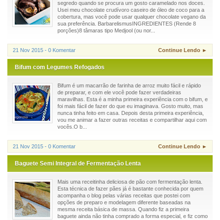
segredo quando se procura um gosto caramelado nos doces.
Usei meu chocolate crudívoro caseiro de óleo de coco para a
cobertura, mas você pode usar qualquer chocolate vegano da
sua preferência. BarbarelismusINGREDIENTES (Rende 8
porções)8 tâmaras tipo Medjool (ou nor...
21 Nov 2015 - 0 Komentar
Continue Lendo ►
Bifum com Legumes Refogados
Bifum é um macarrão de farinha de arroz muito fácil e rápido
de preparar, e com ele você pode fazer verdadeiras
maravilhas. Esta é a minha primeira experiência com o bifum, e
foi mais fácil de fazer do que eu imaginava. Gosto muito, mas
nunca tinha feito em casa. Depois desta primeira experiência,
vou me animar a fazer outras receitas e compartilhar aqui com
vocês.O b...
21 Nov 2015 - 0 Komentar
Continue Lendo ►
Baguete Semi Integral de Fermentação Lenta
Mais uma receitinha deliciosa de pão com fermentação lenta.
Esta técnica de fazer pães já é bastante conhecida por quem
acompanha o blog pelas várias receitas que postei com
opções de preparo e modelagem diferente baseadas na
mesma receita básica de massa. Quando fiz a primeira
baguete ainda não tinha comprado a forma especial, e fiz como