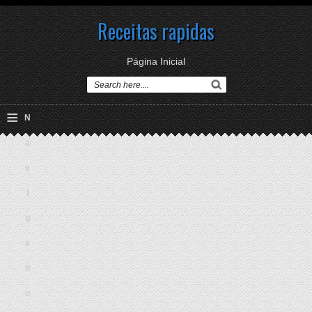
Receitas rapidas
Página Inicial
≡
N
a
v
i
g
a
ti
o