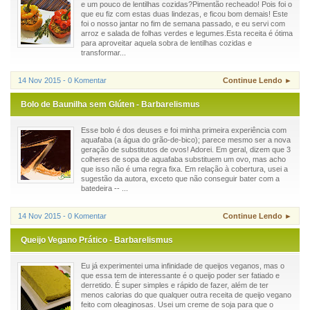
e um pouco de lentilhas cozidas?Pimentão recheado! Pois foi o
que eu fiz com estas duas lindezas, e ficou bom demais! Este
foi o nosso jantar no fim de semana passado, e eu servi com
arroz e salada de folhas verdes e legumes.Esta receita é ótima
para aproveitar aquela sobra de lentilhas cozidas e
transformar...
14 Nov 2015 - 0 Komentar
Continue Lendo ►
Bolo de Baunilha sem Glúten - Barbarelismus
Esse bolo é dos deuses e foi minha primeira experiência com
aquafaba (a água do grão-de-bico); parece mesmo ser a nova
geração de substitutos de ovos! Adorei. Em geral, dizem que 3
colheres de sopa de aquafaba substituem um ovo, mas acho
que isso não é uma regra fixa. Em relação à cobertura, usei a
sugestão da autora, exceto que não conseguir bater com a
batedeira -- ...
14 Nov 2015 - 0 Komentar
Continue Lendo ►
Queijo Vegano Prático - Barbarelismus
Eu já experimentei uma infinidade de queijos veganos, mas o
que essa tem de interessante é o queijo poder ser fatiado e
derretido. É super simples e rápido de fazer, além de ter
menos calorias do que qualquer outra receita de queijo vegano
feito com oleaginosas. Usei um creme de soja para que o