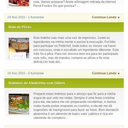
ceia. Vamos preparar? Anote aí!Imagem retirada da internet
Pernil Festivo Do que precisa? ...
24 Nov 2015 - 1 Komentar
Continue Lendo ►
Bolo de Pêras
Este bolinho saiu mais uma vez de improviso. Juntei os
ingredientes na minha mente e passei à execução. Foi feito
para participar no Petitchef, onde todos os meses vai haver
um concurso, onde é escolhido um ingrediente diferente. Este
mês foi a pêra. Para ser sincera nem era para ter participado
este mês, mas de impulso, comprei as pêras e fiz esta
delícia.Um bolo del...
24 Nov 2015 - 0 Komentar
Continue Lendo ►
Bolinhos de Abobrinha sem Glúten
Preparei estes bolinhos para o almoço que fiz para a minha
sogra de que veio me visitar. Sempre é uma festa cozinhar
para ela, ela adora me ver preparando receitinhas, e damos
muita risada juntas enquanto eu cozinho, e ela até me dá
sugestões de background para fazer as fotos. Bom demais!A
abobrinha é um alimento de baixo valor calórico e rica em
vitaminas do complexo...