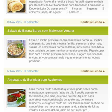
espetáculo. Anote aí a receita e boas festas!Imagem enviada
por Receitas da Net Rocambole com Amêndoas Laminadas e
Doce de Leite Do que precisa? 6 claras 6 gemas 6
colheres (sopa) de açúcar 5 colheres...
18 Nov 2015 - 0 Komentar
Continue Lendo ►
Salada de Batata Baroa com Maionese Vegana
Esta é a minha primeira receita com batata baroa, ou melhor
com parsnip, que é da mesma família, e tem um sabor muito
similar. Já comi batata baroa no Brasil, mas nunca tinha tido a
oportunidade de fazer nenhuma receita com ela. Fiquei super
feliz com a minha primeira experiência, e agora que sei onde
encontrar, vou comprar mais vezes e experimentar outras
possibilid...
17 Nov 2015 - 0 Komentar
Continue Lendo ►
Antepasto de Berinjela com Azeitonas
Uma receita muito saborosa que você pode servir como
entrada acompanhando fatias de pão francês quentinho,
torradinhas, pão sírio, ou como preferir. Aqui em casa
adoramos esta combinação de azeitonas, berinjela e
temperos, e eu gosto muito de usar também como recheio de
sanduíches, ou mesmo acompanhando saladas de folhas
verdes. Fica uma delícia, além de ser super prá...