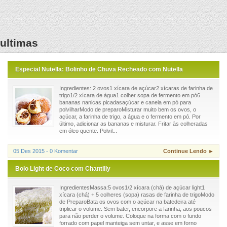
ultimas
Especial Nutella: Bolinho de Chuva Recheado com Nutella
Ingredientes: 2 ovos1 xícara de açúcar2 xícaras de farinha de
trigo1/2 xícara de água1 colher sopa de fermento em pó6
bananas nanicas picadasaçúcar e canela em pó para
polvilharModo de preparoMisturar muito bem os ovos, o
açúcar, a farinha de trigo, a água e o fermento em pó. Por
último, adicionar as bananas e misturar. Fritar às colheradas
em óleo quente. Polvil...
05 Des 2015 - 0 Komentar
Continue Lendo ►
Bolo Light de Coco com Chantilly
IngredientesMassa:5 ovos1/2 xícara (chá) de açúcar light1
xícara (chá) + 5 colheres (sopa) rasas de farinha de trigoModo
de PreparoBata os ovos com o açúcar na batedeira até
triplicar o volume. Sem bater, encorpore a farinha, aos poucos
para não perder o volume. Coloque na forma com o fundo
forrado com papel manteiga sem untar, e asse em forno