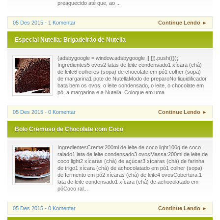
preaquecido até que, ao ...
05 Des 2015 - 1 Komentar
Continue Lendo ►
Especial Nutella: Brigadeirão de Nutella
(adsbygoogle = window.adsbygoogle || []).push({});
Ingredientes5 ovos2 latas de leite condensado1 xícara (chá)
de leite6 colheres (sopa) de chocolate em pó1 colher (sopa)
de margarina1 pote de NutellaModo de preparoNo liquidificador,
bata bem os ovos, o leite condensado, o leite, o chocolate em
pó, a margarina e a Nutella. Coloque em uma
05 Des 2015 - 0 Komentar
Continue Lendo ►
Bolo Cremoso de Chocolate com Coco
IngredientesCreme:200ml de leite de coco light100g de coco
ralado1 lata de leite condensado3 ovosMassa:200ml de leite de
coco light2 xícaras (chá) de açúcar3 xícaras (chá) de farinha
de trigo1 xícara (chá) de achocolatado em pó1 colher (sopa)
de fermento em pó2 xícaras (chá) de leite4 ovosCobertura:1
lata de leite condensado1 xícara (chá) de achocolatado em
póCoco ral...
05 Des 2015 - 0 Komentar
Continue Lendo ►