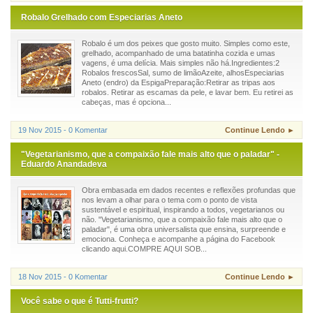
Robalo Grelhado com Especiarias Aneto
Robalo é um dos peixes que gosto muito. Simples como este,
grelhado, acompanhado de uma batatinha cozida e umas
vagens, é uma delícia. Mais simples não há.Ingredientes:2
Robalos frescosSal, sumo de limãoAzeite, alhosEspeciarias
Aneto (endro) da EspigaPreparação:Retirar as tripas aos
robalos. Retirar as escamas da pele, e lavar bem. Eu retirei as
cabeças, mas é opciona...
19 Nov 2015 - 0 Komentar
Continue Lendo ►
"Vegetarianismo, que a compaixão fale mais alto que o paladar" -
Eduardo Anandadeva
Obra embasada em dados recentes e reflexões profundas que
nos levam a olhar para o tema com o ponto de vista
sustentável e espiritual, inspirando a todos, vegetarianos ou
não. "Vegetarianismo, que a compaixão fale mais alto que o
paladar", é uma obra universalista que ensina, surpreende e
emociona. Conheça e acompanhe a página do Facebook
clicando aqui.COMPRE AQUI SOB...
18 Nov 2015 - 0 Komentar
Continue Lendo ►
Você sabe o que é Tutti-frutti?