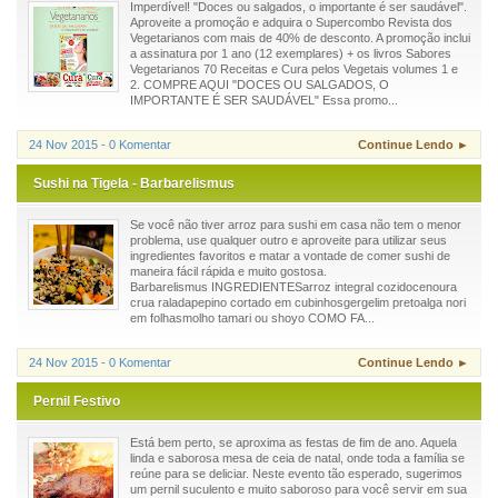
Imperdível! "Doces ou salgados, o importante é ser saudável".
Aproveite a promoção e adquira o Supercombo Revista dos
Vegetarianos com mais de 40% de desconto. A promoção inclui
a assinatura por 1 ano (12 exemplares) + os livros Sabores
Vegetarianos 70 Receitas e Cura pelos Vegetais volumes 1 e
2. COMPRE AQUI "DOCES OU SALGADOS, O
IMPORTANTE É SER SAUDÁVEL" Essa promo...
24 Nov 2015 - 0 Komentar
Continue Lendo ►
Sushi na Tigela - Barbarelismus
Se você não tiver arroz para sushi em casa não tem o menor
problema, use qualquer outro e aproveite para utilizar seus
ingredientes favoritos e matar a vontade de comer sushi de
maneira fácil rápida e muito gostosa.
Barbarelismus INGREDIENTESarroz integral cozidocenoura
crua raladapepino cortado em cubinhosgergelim pretoalga nori
em folhasmolho tamari ou shoyo COMO FA...
24 Nov 2015 - 0 Komentar
Continue Lendo ►
Pernil Festivo
Está bem perto, se aproxima as festas de fim de ano. Aquela
linda e saborosa mesa de ceia de natal, onde toda a família se
reúne para se deliciar. Neste evento tão esperado, sugerimos
um pernil suculento e muito saboroso para você servir em sua