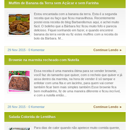
Muffim de Banana da Terra sem Açúcar e sem Farinha
Estou encantada com a banana da terra. Esta é a segunda
receita que eu faço que ficou maravilhosa. Recentemente
postei esta receita do blog Barbarelismus aqui, e achei muito
fácil. O bolinho que a Bárbara fez ficou muito fofo e parecia
delicioso. Fiquei sonhando em fazer, e quando encontrei
banana da terra verde eu fiz estes muffins com a receita do
bolo da Bárbara. M...
29 Nov 2015 - 0 Komentar
Continue Lendo ►
Brownie na marmita recheado com Nutella
Essa receita é uma maneira ótima para se vender brownie,
você faz do tamanho que quiser, com o recheio que quiser e já
assa dentro da marmita, na hora de vender é só tampar e
enfeitar com uma fita e um lacinho, para quem vai comer
também ficar bem mais simples também.Esse brownie fica
bem molhadinho, fiz de uma maneira diferente e ficou incrível,
e com a nutella então...
28 Nov 2015 - 0 Komentar
Continue Lendo ►
Salada Colorida de Lentilhas
Para dias de calor quando não apetece muito comida quente,