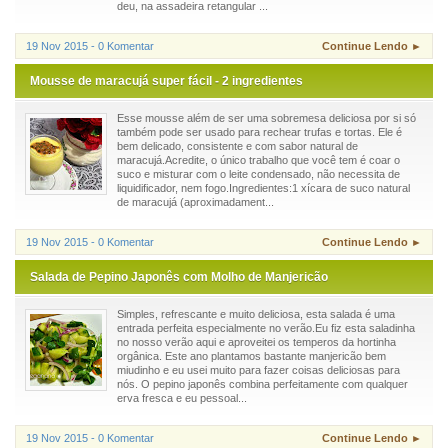
deu, na assadeira retangular ...
19 Nov 2015 - 0 Komentar
Continue Lendo ►
Mousse de maracujá super fácil - 2 ingredientes
Esse mousse além de ser uma sobremesa deliciosa por si só
também pode ser usado para rechear trufas e tortas. Ele é
bem delicado, consistente e com sabor natural de
maracujá.Acredite, o único trabalho que você tem é coar o
suco e misturar com o leite condensado, não necessita de
liquidificador, nem fogo.Ingredientes:1 xícara de suco natural
de maracujá (aproximadament...
19 Nov 2015 - 0 Komentar
Continue Lendo ►
Salada de Pepino Japonês com Molho de Manjericão
Simples, refrescante e muito deliciosa, esta salada é uma
entrada perfeita especialmente no verão.Eu fiz esta saladinha
no nosso verão aqui e aproveitei os temperos da hortinha
orgânica. Este ano plantamos bastante manjericão bem
miudinho e eu usei muito para fazer coisas deliciosas para
nós. O pepino japonês combina perfeitamente com qualquer
erva fresca e eu pessoal...
19 Nov 2015 - 0 Komentar
Continue Lendo ►