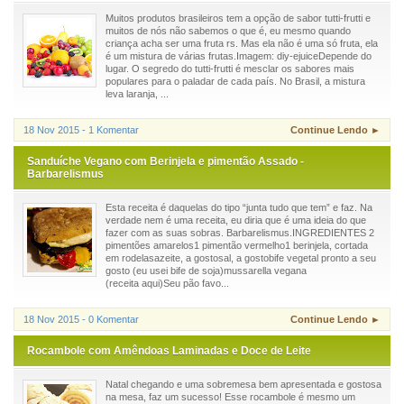
Muitos produtos brasileiros tem a opção de sabor tutti-frutti e
muitos de nós não sabemos o que é, eu mesmo quando
criança acha ser uma fruta rs. Mas ela não é uma só fruta, ela
é um mistura de várias frutas.Imagem: diy-ejuiceDepende do
lugar. O segredo do tutti-frutti é mesclar os sabores mais
populares para o paladar de cada país. No Brasil, a mistura
leva laranja, ...
18 Nov 2015 - 1 Komentar
Continue Lendo ►
Sanduíche Vegano com Berinjela e pimentão Assado -
Barbarelismus
Esta receita é daquelas do tipo “junta tudo que tem” e faz. Na
verdade nem é uma receita, eu diria que é uma ideia do que
fazer com as suas sobras. Barbarelismus.INGREDIENTES 2
pimentões amarelos1 pimentão vermelho1 berinjela, cortada
em rodelasazeite, a gostosal, a gostobife vegetal pronto a seu
gosto (eu usei bife de soja)mussarella vegana
(receita aqui)Seu pão favo...
18 Nov 2015 - 0 Komentar
Continue Lendo ►
Rocambole com Amêndoas Laminadas e Doce de Leite
Natal chegando e uma sobremesa bem apresentada e gostosa
na mesa, faz um sucesso! Esse rocambole é mesmo um