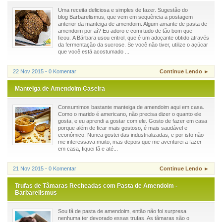
Uma receita deliciosa e simples de fazer. Sugestão do
blog Barbarelismus, que vem em sequência a postagem
anterior da manteiga de amendoim. Algum amante de pasta de
amendoim por aí? Eu adoro e comi tudo de tão bom que
ficou. A Bárbara usou eritrol, que é um adoçante obtido através
da fermentação da sucrose. Se você não tiver, utilize o açúcar
que você está acostumado ...
22 Nov 2015 - 0 Komentar
Continue Lendo ►
Manteiga de Amendoim Caseira
Consumimos bastante manteiga de amendoim aqui em casa.
Como o marido é americano, não precisa dizer o quanto ele
gosta, e eu aprendi a gostar com ele. Gosto de fazer em casa
porque além de ficar mais gostoso, é mais saudável e
econômico. Nunca gostei das industrializadas, e por isto não
me interessava muito, mas depois que me aventurei a fazer
em casa, fiquei fã e até...
21 Nov 2015 - 0 Komentar
Continue Lendo ►
Trufas de Tâmaras Recheadas com Pasta de Amendoim -
Barbarelismus
Sou fã de pasta de amendoim, então não foi surpresa
nenhuma ter devorado essas trufas. As tâmaras são o