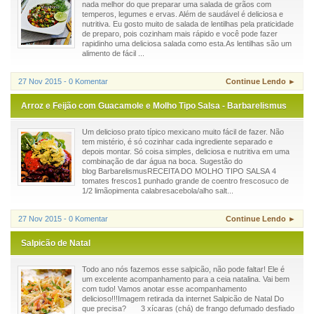
nada melhor do que preparar uma salada de grãos com
temperos, legumes e ervas. Além de saudável é deliciosa e
nutritiva. Eu gosto muito de salada de lentilhas pela praticidade
de preparo, pois cozinham mais rápido e você pode fazer
rapidinho uma deliciosa salada como esta.As lentilhas são um
alimento de fácil ...
27 Nov 2015 - 0 Komentar
Continue Lendo ►
Arroz e Feijão com Guacamole e Molho Tipo Salsa - Barbarelismus
Um delicioso prato típico mexicano muito fácil de fazer. Não
tem mistério, é só cozinhar cada ingrediente separado e
depois montar. Só coisa simples, deliciosa e nutritiva em uma
combinação de dar água na boca. Sugestão do
blog BarbarelismusRECEITA DO MOLHO TIPO SALSA 4
tomates frescos1 punhado grande de coentro frescosuco de
1/2 limãopimenta calabresacebola/alho salt...
27 Nov 2015 - 0 Komentar
Continue Lendo ►
Salpicão de Natal
Todo ano nós fazemos esse salpicão, não pode faltar! Ele é
um excelente acompanhamento para a ceia natalina. Vai bem
com tudo! Vamos anotar esse acompanhamento
delicioso!!!Imagem retirada da internet Salpicão de Natal Do
que precisa? 3 xícaras (chá) de frango defumado desfiado