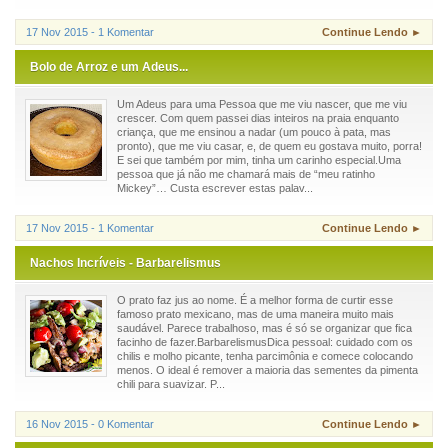
17 Nov 2015 - 1 Komentar
Continue Lendo ►
Bolo de Arroz e um Adeus...
Um Adeus para uma Pessoa que me viu nascer, que me viu
crescer. Com quem passei dias inteiros na praia enquanto
criança, que me ensinou a nadar (um pouco à pata, mas
pronto), que me viu casar, e, de quem eu gostava muito, porra!
E sei que também por mim, tinha um carinho especial.Uma
pessoa que já não me chamará mais de “meu ratinho
Mickey”… Custa escrever estas palav...
17 Nov 2015 - 1 Komentar
Continue Lendo ►
Nachos Incríveis - Barbarelismus
O prato faz jus ao nome. É a melhor forma de curtir esse
famoso prato mexicano, mas de uma maneira muito mais
saudável. Parece trabalhoso, mas é só se organizar que fica
facinho de fazer.BarbarelismusDica pessoal: cuidado com os
chilis e molho picante, tenha parcimônia e comece colocando
menos. O ideal é remover a maioria das sementes da pimenta
chili para suavizar. P...
16 Nov 2015 - 0 Komentar
Continue Lendo ►