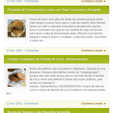
12 Nov 2015 - 0 Komentar
Continue Lendo ►
Pãozinho de Fermentação Lenta com Trigo Sarraceno e Gergelim
Gosto de fazer este pão nos finais de semana porque tenho
mais tempo e posso fazer para o café da manhã. Bom demais
tomar um café e saborear esta delícia de pãozinho quente.
Esta é a primeira vez que eu uso farinha de trigo sarraceno
para fazer o pão de fermentação lenta. Misturei com farinha
integral e branca. Amei o resultado, o pão ficou lindo, escurinho
e muito ma...
11 Nov 2015 - 1 Komentar
Continue Lendo ►
Cookies Sequinhos de Farinha de Coco - Barbarelismus
Estes biscoitinhos são crocantes e deliciosos. Quando eu era
pequena chamava biscoitinhos assim de “engasga-gato”,
porque eles são mais secos que os normais devido à farinha
de coco. Acho uma delícia! E ainda são super práticos, pois
assam em apenas 8
minutos. Barbarelismus.INGREDIENTES¼ xícara de óleo de
coco½ xícara de farinha de coco2 colheres de sopa de amido
de t...
11 Nov 2015 - 0 Komentar
Continue Lendo ►
Risoto de Tomates com Pimentão Vermelho