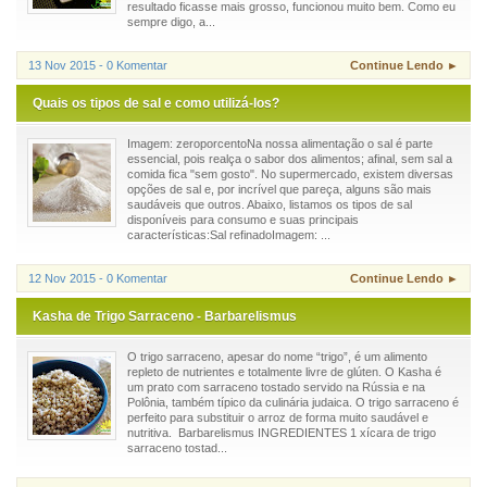
resultado ficasse mais grosso, funcionou muito bem. Como eu
sempre digo, a...
13 Nov 2015 - 0 Komentar
Continue Lendo ►
Quais os tipos de sal e como utilizá-los?
Imagem: zeroporcentoNa nossa alimentação o sal é parte
essencial, pois realça o sabor dos alimentos; afinal, sem sal a
comida fica "sem gosto". No supermercado, existem diversas
opções de sal e, por incrível que pareça, alguns são mais
saudáveis que outros. Abaixo, listamos os tipos de sal
disponíveis para consumo e suas principais
características:Sal refinadoImagem: ...
12 Nov 2015 - 0 Komentar
Continue Lendo ►
Kasha de Trigo Sarraceno - Barbarelismus
O trigo sarraceno, apesar do nome “trigo”, é um alimento
repleto de nutrientes e totalmente livre de glúten. O Kasha é
um prato com sarraceno tostado servido na Rússia e na
Polônia, também típico da culinária judaica. O trigo sarraceno é
perfeito para substituir o arroz de forma muito saudável e
nutritiva. Barbarelismus INGREDIENTES 1 xícara de trigo
sarraceno tostad...