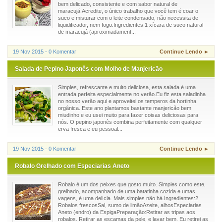
bem delicado, consistente e com sabor natural de
maracujá.Acredite, o único trabalho que você tem é coar o
suco e misturar com o leite condensado, não necessita de
liquidificador, nem fogo.Ingredientes:1 xícara de suco natural
de maracujá (aproximadament...
19 Nov 2015 - 0 Komentar
Continue Lendo ►
Salada de Pepino Japonês com Molho de Manjericão
Simples, refrescante e muito deliciosa, esta salada é uma
entrada perfeita especialmente no verão.Eu fiz esta saladinha
no nosso verão aqui e aproveitei os temperos da hortinha
orgânica. Este ano plantamos bastante manjericão bem
miudinho e eu usei muito para fazer coisas deliciosas para
nós. O pepino japonês combina perfeitamente com qualquer
erva fresca e eu pessoal...
19 Nov 2015 - 0 Komentar
Continue Lendo ►
Robalo Grelhado com Especiarias Aneto
Robalo é um dos peixes que gosto muito. Simples como este,
grelhado, acompanhado de uma batatinha cozida e umas
vagens, é uma delícia. Mais simples não há.Ingredientes:2
Robalos frescosSal, sumo de limãoAzeite, alhosEspeciarias
Aneto (endro) da EspigaPreparação:Retirar as tripas aos
robalos. Retirar as escamas da pele, e lavar bem. Eu retirei as