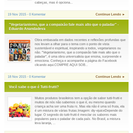
cabeças, mas é opciona...
19 Nov 2015 - 0 Komentar
Continue Lendo ►
"Vegetarianismo, que a compaixão fale mais alto que o paladar" -
Eduardo Anandadeva
Obra embasada em dados recentes e reflexões profundas que
nos levam a olhar para o tema com o ponto de vista
sustentável e espiritual, inspirando a todos, vegetarianos ou
não. "Vegetarianismo, que a compaixão fale mais alto que o
paladar", é uma obra universalista que ensina, surpreende e
emociona. Conheça e acompanhe a página do Facebook
clicando aqui.COMPRE AQUI SOB...
18 Nov 2015 - 0 Komentar
Continue Lendo ►
Você sabe o que é Tutti-frutti?
Muitos produtos brasileiros tem a opção de sabor tutti-frutti e
muitos de nós não sabemos o que é, eu mesmo quando
criança acha ser uma fruta rs. Mas ela não é uma só fruta, ela
é um mistura de várias frutas.Imagem: diy-ejuiceDepende do
lugar. O segredo do tutti-frutti é mesclar os sabores mais
populares para o paladar de cada país. No Brasil, a mistura
leva laranja, ...