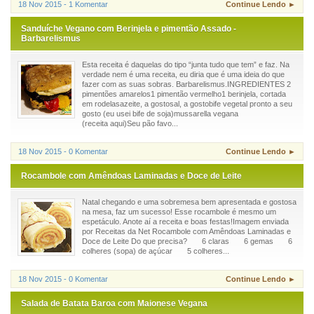
18 Nov 2015 - 1 Komentar
Continue Lendo ►
Sanduíche Vegano com Berinjela e pimentão Assado -
Barbarelismus
Esta receita é daquelas do tipo “junta tudo que tem” e faz. Na
verdade nem é uma receita, eu diria que é uma ideia do que
fazer com as suas sobras. Barbarelismus.INGREDIENTES 2
pimentões amarelos1 pimentão vermelho1 berinjela, cortada
em rodelasazeite, a gostosal, a gostobife vegetal pronto a seu
gosto (eu usei bife de soja)mussarella vegana
(receita aqui)Seu pão favo...
18 Nov 2015 - 0 Komentar
Continue Lendo ►
Rocambole com Amêndoas Laminadas e Doce de Leite
Natal chegando e uma sobremesa bem apresentada e gostosa
na mesa, faz um sucesso! Esse rocambole é mesmo um
espetáculo. Anote aí a receita e boas festas!Imagem enviada
por Receitas da Net Rocambole com Amêndoas Laminadas e
Doce de Leite Do que precisa? 6 claras 6 gemas 6
colheres (sopa) de açúcar 5 colheres...
18 Nov 2015 - 0 Komentar
Continue Lendo ►
Salada de Batata Baroa com Maionese Vegana