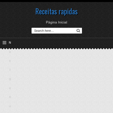
Receitas rapidas
Página Inicial
≡
N
a
v
i
g
a
ti
o