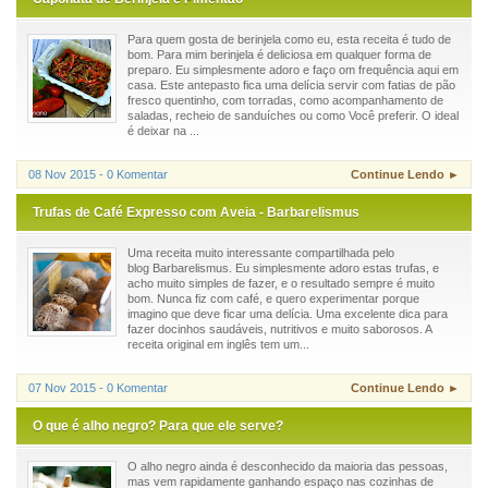
Para quem gosta de berinjela como eu, esta receita é tudo de
bom. Para mim berinjela é deliciosa em qualquer forma de
preparo. Eu simplesmente adoro e faço om frequência aqui em
casa. Este antepasto fica uma delícia servir com fatias de pão
fresco quentinho, com torradas, como acompanhamento de
saladas, recheio de sanduíches ou como Você preferir. O ideal
é deixar na ...
08 Nov 2015 - 0 Komentar
Continue Lendo ►
Trufas de Café Expresso com Aveia - Barbarelismus
Uma receita muito interessante compartilhada pelo
blog Barbarelismus. Eu simplesmente adoro estas trufas, e
acho muito simples de fazer, e o resultado sempre é muito
bom. Nunca fiz com café, e quero experimentar porque
imagino que deve ficar uma delícia. Uma excelente dica para
fazer docinhos saudáveis, nutritivos e muito saborosos. A
receita original em inglês tem um...
07 Nov 2015 - 0 Komentar
Continue Lendo ►
O que é alho negro? Para que ele serve?
O alho negro ainda é desconhecido da maioria das pessoas,
mas vem rapidamente ganhando espaço nas cozinhas de