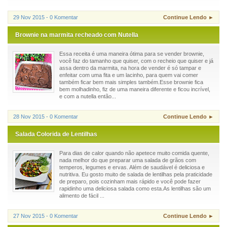
29 Nov 2015 - 0 Komentar
Continue Lendo ►
Brownie na marmita recheado com Nutella
Essa receita é uma maneira ótima para se vender brownie,
você faz do tamanho que quiser, com o recheio que quiser e já
assa dentro da marmita, na hora de vender é só tampar e
enfeitar com uma fita e um lacinho, para quem vai comer
também ficar bem mais simples também.Esse brownie fica
bem molhadinho, fiz de uma maneira diferente e ficou incrível,
e com a nutella então...
28 Nov 2015 - 0 Komentar
Continue Lendo ►
Salada Colorida de Lentilhas
Para dias de calor quando não apetece muito comida quente,
nada melhor do que preparar uma salada de grãos com
temperos, legumes e ervas. Além de saudável é deliciosa e
nutritiva. Eu gosto muito de salada de lentilhas pela praticidade
de preparo, pois cozinham mais rápido e você pode fazer
rapidinho uma deliciosa salada como esta.As lentilhas são um
alimento de fácil ...
27 Nov 2015 - 0 Komentar
Continue Lendo ►