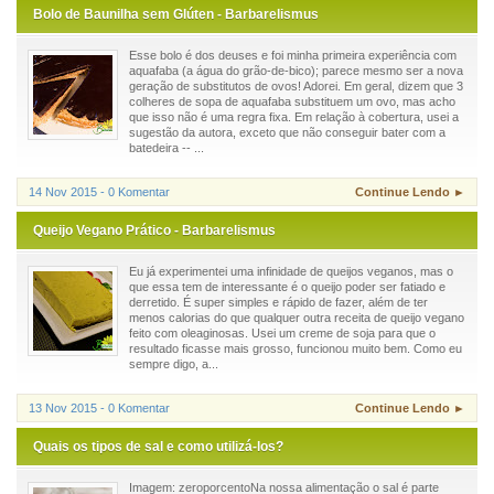
Bolo de Baunilha sem Glúten - Barbarelismus
Esse bolo é dos deuses e foi minha primeira experiência com
aquafaba (a água do grão-de-bico); parece mesmo ser a nova
geração de substitutos de ovos! Adorei. Em geral, dizem que 3
colheres de sopa de aquafaba substituem um ovo, mas acho
que isso não é uma regra fixa. Em relação à cobertura, usei a
sugestão da autora, exceto que não conseguir bater com a
batedeira -- ...
14 Nov 2015 - 0 Komentar
Continue Lendo ►
Queijo Vegano Prático - Barbarelismus
Eu já experimentei uma infinidade de queijos veganos, mas o
que essa tem de interessante é o queijo poder ser fatiado e
derretido. É super simples e rápido de fazer, além de ter
menos calorias do que qualquer outra receita de queijo vegano
feito com oleaginosas. Usei um creme de soja para que o
resultado ficasse mais grosso, funcionou muito bem. Como eu
sempre digo, a...
13 Nov 2015 - 0 Komentar
Continue Lendo ►
Quais os tipos de sal e como utilizá-los?
Imagem: zeroporcentoNa nossa alimentação o sal é parte