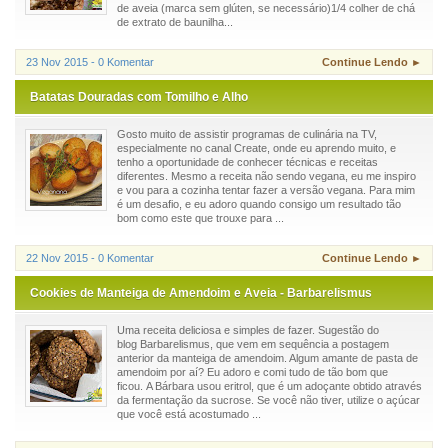
de aveia (marca sem glúten, se necessário)1/4 colher de chá
de extrato de baunilha...
23 Nov 2015 - 0 Komentar
Continue Lendo ►
Batatas Douradas com Tomilho e Alho
Gosto muito de assistir programas de culinária na TV,
especialmente no canal Create, onde eu aprendo muito, e
tenho a oportunidade de conhecer técnicas e receitas
diferentes. Mesmo a receita não sendo vegana, eu me inspiro
e vou para a cozinha tentar fazer a versão vegana. Para mim
é um desafio, e eu adoro quando consigo um resultado tão
bom como este que trouxe para ...
22 Nov 2015 - 0 Komentar
Continue Lendo ►
Cookies de Manteiga de Amendoim e Aveia - Barbarelismus
Uma receita deliciosa e simples de fazer. Sugestão do
blog Barbarelismus, que vem em sequência a postagem
anterior da manteiga de amendoim. Algum amante de pasta de
amendoim por aí? Eu adoro e comi tudo de tão bom que
ficou. A Bárbara usou eritrol, que é um adoçante obtido através
da fermentação da sucrose. Se você não tiver, utilize o açúcar
que você está acostumado ...