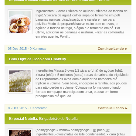
Ingredientes: 2 ovos1 xícara de açúcar2 xícaras de farinha de
trigo1/2 xícara de água1 colher sopa de fermento em pó6
bananas nanicas picadasaçúcar e canela em pó para
polvilharModo de preparoMisturar muito bem os ovos, o
açúcar, a farinha de trigo, a água e o fermento em pó. Por
último, adicionar as bananas e misturar. Fritar às colheradas
em óleo quente. Polvil...
05 Des 2015 - 0 Komentar
Continue Lendo ►
Bolo Light de Coco com Chantilly
IngredientesMassa:5 ovos1/2 xícara (chá) de açúcar light1
xícara (chá) + 5 colheres (sopa) rasas de farinha de trigoModo
de PreparoBata os ovos com o açúcar na batedeira até
triplicar o volume. Sem bater, encorpore a farinha, aos poucos
para não perder o volume. Coloque na forma com o fundo
forrado com papel manteiga sem untar, e asse em forno
preaquecido até que, ao ...
05 Des 2015 - 1 Komentar
Continue Lendo ►
Especial Nutella: Brigadeirão de Nutella
(adsbygoogle = window.adsbygoogle || []).push({});
Ingredientes5 ovos2 latas de leite condensado1 xícara (chá)