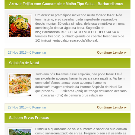
Arroz e Feijão com Guacamole e Molho Tipo Salsa - Barbarelismus
Um delicioso prato típico mexicano muito fácil de fazer. Não
tem mistério, é só cozinhar cada ingrediente separado e
depois montar. Só coisa simples, deliciosa e nutritiva em uma
combinação de dar água na boca. Sugestão do
blog BarbarelismusRECEITA DO MOLHO TIPO SALSA 4
tomates frescos1 punhado grande de coentro frescosuco de
1/2 limãopimenta calabresacebola/alho salt...
27 Nov 2015 - 0 Komentar
Continue Lendo ►
Salpicão de Natal
Todo ano nós fazemos esse salpicão, não pode faltar! Ele é
um excelente acompanhamento para a ceia natalina. Vai bem
com tudo! Vamos anotar esse acompanhamento
delicioso!!!Imagem retirada da internet Salpicão de Natal Do
que precisa? 3 xícaras (chá) de frango defumado desfiado
2 xícaras (chá) de cenoura crua ralada no ...
27 Nov 2015 - 0 Komentar
Continue Lendo ►
Sal com Ervas Frescas
Diminua a quantidade de sal e aumente o sabor da sua comida
com o sal aromatizado de ervas. Prepare o seu sal usando as