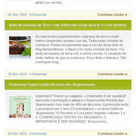
glúten (ou normal,...
26 Nov 2015 - 0 Komentar
Continue Lendo ►
Bolo de Banana da Terra com Alfarroba (Sem açúcar e sem farinha)
Eu nunca tinha experimentado a banana da terra e muito
menos preparado receitas com ela. Tinha muita vontade de
conhecer. Postei recentemente aqui a versão deste bolo do
blog Barbarelismus e fiquei com muita vontade de fazer. Fui
atrás de banana da terra e fiz a minha versão. O resultado foi
muito melhor do que eu esperava. Ficou lindo e delicioso. Não
conseguia imag...
25 Nov 2015 - 0 Komentar
Continue Lendo ►
Promoção Supercombo Revista dos Vegetarianos
Imperdível! "Doces ou salgados, o importante é ser saudável".
Aproveite a promoção e adquira o Supercombo Revista dos
Vegetarianos com mais de 40% de desconto. A promoção inclui
a assinatura por 1 ano (12 exemplares) + os livros Sabores
Vegetarianos 70 Receitas e Cura pelos Vegetais volumes 1 e
2. COMPRE AQUI "DOCES OU SALGADOS, O
IMPORTANTE É SER SAUDÁVEL" Essa promo...
24 Nov 2015 - 0 Komentar
Continue Lendo ►