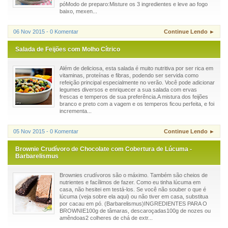
póModo de preparo:Misture os 3 ingredientes e leve ao fogo
baixo, mexen...
06 Nov 2015 - 0 Komentar
Continue Lendo ►
Salada de Feijões com Molho Cítrico
Além de deliciosa, esta salada é muito nutritiva por ser rica em
vitaminas, proteínas e fibras, podendo ser servida como
refeição principal especialmente no verão. Você pode adicionar
legumes diversos e enriquecer a sua salada com ervas
frescas e temperos de sua preferência.A mistura dos feijões
branco e preto com a vagem e os temperos ficou perfeita, e foi
incrementa...
05 Nov 2015 - 0 Komentar
Continue Lendo ►
Brownie Crudívoro de Chocolate com Cobertura de Lúcuma -
Barbarelismus
Brownies crudívoros são o máximo. Também são cheios de
nutrientes e facílimos de fazer. Como eu tinha lúcuma em
casa, não hesitei em testá-los. Se você não souber o que é
lúcuma (veja sobre ela aqui) ou não tiver em casa, substitua
por cacau em pó. (Barbarelismus)INGREDIENTES PARA O
BROWNIE100g de tâmaras, descaroçadas100g de nozes ou
amêndoas2 colheres de chá de extr...