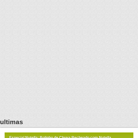
ultimas
Especial Nutella: Bolinho de Chuva Recheado com Nutella