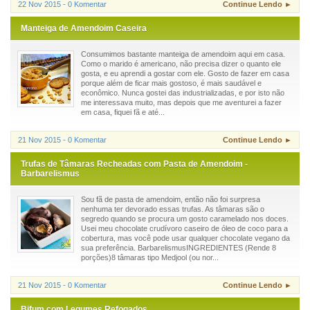
22 Nov 2015 - 0 Komentar
Continue Lendo ►
Manteiga de Amendoim Caseira
Consumimos bastante manteiga de amendoim aqui em casa.
Como o marido é americano, não precisa dizer o quanto ele
gosta, e eu aprendi a gostar com ele. Gosto de fazer em casa
porque além de ficar mais gostoso, é mais saudável e
econômico. Nunca gostei das industrializadas, e por isto não
me interessava muito, mas depois que me aventurei a fazer
em casa, fiquei fã e até...
21 Nov 2015 - 0 Komentar
Continue Lendo ►
Trufas de Tâmaras Recheadas com Pasta de Amendoim -
Barbarelismus
Sou fã de pasta de amendoim, então não foi surpresa
nenhuma ter devorado essas trufas. As tâmaras são o
segredo quando se procura um gosto caramelado nos doces.
Usei meu chocolate crudívoro caseiro de óleo de coco para a
cobertura, mas você pode usar qualquer chocolate vegano da
sua preferência. BarbarelismusINGREDIENTES (Rende 8
porções)8 tâmaras tipo Medjool (ou nor...
21 Nov 2015 - 0 Komentar
Continue Lendo ►
Bifum com Legumes Refogados