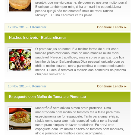
pronto), que me viu casar, e, de quem eu gostava muito, porra!
E sei que também por mim, tinha um carinho especial.Uma
pessoa que já não me chamará mais de “meu ratinho
Mickey”… Custa escrever estas palav...
17 Nov 2015 - 1 Komentar
Continue Lendo ►
Nachos Incríveis - Barbarelismus
O prato faz jus ao nome. É a melhor forma de curtir esse
famoso prato mexicano, mas de uma maneira muito mais
saudável. Parece trabalhoso, mas é só se organizar que fica
facinho de fazer.BarbarelismusDica pessoal: cuidado com os
chilis e molho picante, tenha parcimônia e comece colocando
menos. O ideal é remover a maioria das sementes da pimenta
chili para suavizar. P...
16 Nov 2015 - 0 Komentar
Continue Lendo ►
Espaguete com Molho de Tomate e Pimentão
Macarrão é sem dúvida o meu prato preferido. Uma
macarronada com molho de tomates faz a festa para mim,
especialmente se for espaguete. Tanto para uma refeição
rápida como para algo mais especial, vale a pena investir
neste prato simples de fazer e delicioso. Eu servi este
espaguete com um molho caseiro de tomates bem maduros,
alho e pimentão vermelho e como acompanha...