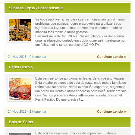
Sushi na Tigela - Barbarelismus
Se você não tiver arroz para sushi em casa não tem o menor
problema, use qualquer outro e aproveite para utilizar seus
ingredientes favoritos e matar a vontade de comer sushi de
maneira fácil rápida e muito gostosa.
Barbarelismus INGREDIENTESarroz integral cozidocenoura
crua raladapepino cortado em cubinhosgergelim pretoalga nori
em folhasmolho tamari ou shoyo COMO FA...
24 Nov 2015 - 0 Komentar
Continue Lendo ►
Pernil Festivo
Está bem perto, se aproxima as festas de fim de ano. Aquela
linda e saborosa mesa de ceia de natal, onde toda a família se
reúne para se deliciar. Neste evento tão esperado, sugerimos
um pernil suculento e muito saboroso para você servir em sua
ceia. Vamos preparar? Anote aí!Imagem retirada da internet
Pernil Festivo Do que precisa? ...
24 Nov 2015 - 1 Komentar
Continue Lendo ►
Bolo de Pêras
Este bolinho saiu mais uma vez de improviso. Juntei os