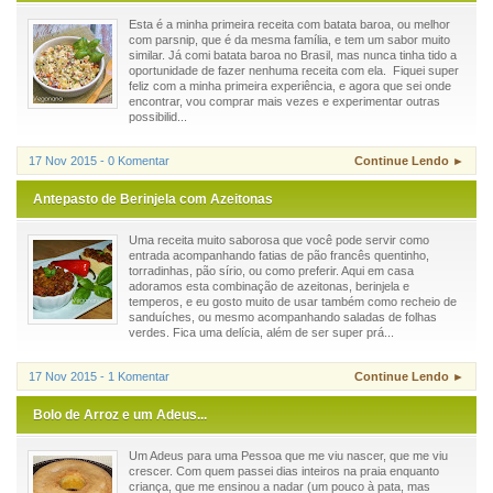
Esta é a minha primeira receita com batata baroa, ou melhor
com parsnip, que é da mesma família, e tem um sabor muito
similar. Já comi batata baroa no Brasil, mas nunca tinha tido a
oportunidade de fazer nenhuma receita com ela. Fiquei super
feliz com a minha primeira experiência, e agora que sei onde
encontrar, vou comprar mais vezes e experimentar outras
possibilid...
17 Nov 2015 - 0 Komentar
Continue Lendo ►
Antepasto de Berinjela com Azeitonas
Uma receita muito saborosa que você pode servir como
entrada acompanhando fatias de pão francês quentinho,
torradinhas, pão sírio, ou como preferir. Aqui em casa
adoramos esta combinação de azeitonas, berinjela e
temperos, e eu gosto muito de usar também como recheio de
sanduíches, ou mesmo acompanhando saladas de folhas
verdes. Fica uma delícia, além de ser super prá...
17 Nov 2015 - 1 Komentar
Continue Lendo ►
Bolo de Arroz e um Adeus...
Um Adeus para uma Pessoa que me viu nascer, que me viu
crescer. Com quem passei dias inteiros na praia enquanto
criança, que me ensinou a nadar (um pouco à pata, mas