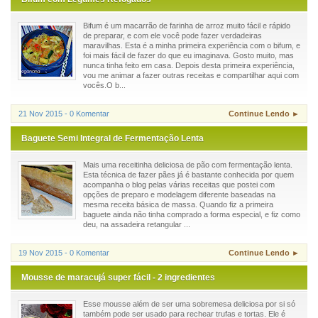
Bifum é um macarrão de farinha de arroz muito fácil e rápido
de preparar, e com ele você pode fazer verdadeiras
maravilhas. Esta é a minha primeira experiência com o bifum, e
foi mais fácil de fazer do que eu imaginava. Gosto muito, mas
nunca tinha feito em casa. Depois desta primeira experiência,
vou me animar a fazer outras receitas e compartilhar aqui com
vocês.O b...
21 Nov 2015 - 0 Komentar
Continue Lendo ►
Baguete Semi Integral de Fermentação Lenta
Mais uma receitinha deliciosa de pão com fermentação lenta.
Esta técnica de fazer pães já é bastante conhecida por quem
acompanha o blog pelas várias receitas que postei com
opções de preparo e modelagem diferente baseadas na
mesma receita básica de massa. Quando fiz a primeira
baguete ainda não tinha comprado a forma especial, e fiz como
deu, na assadeira retangular ...
19 Nov 2015 - 0 Komentar
Continue Lendo ►
Mousse de maracujá super fácil - 2 ingredientes
Esse mousse além de ser uma sobremesa deliciosa por si só
também pode ser usado para rechear trufas e tortas. Ele é