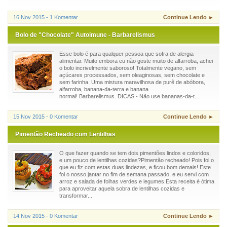
16 Nov 2015 - 1 Komentar
Continue Lendo ►
Bolo de "Chocolate" Autoimune - Barbarelismus
Esse bolo é para qualquer pessoa que sofra de alergia
alimentar. Muito embora eu não goste muito de alfarroba, achei
o bolo incrivelmente saboroso! Totalmente vegano, sem
açúcares processados, sem oleaginosas, sem chocolate e
sem farinha. Uma mistura maravilhosa de purê de abóbora,
alfarroba, banana-da-terra e banana
normal! Barbarelismus. DICAS - Não use bananas-da-t...
15 Nov 2015 - 0 Komentar
Continue Lendo ►
Pimentão Recheado com Lentilhas
O que fazer quando se tem dois pimentões lindos e coloridos,
e um pouco de lentilhas cozidas?Pimentão recheado! Pois foi o
que eu fiz com estas duas lindezas, e ficou bom demais! Este
foi o nosso jantar no fim de semana passado, e eu servi com
arroz e salada de folhas verdes e legumes.Esta receita é ótima
para aproveitar aquela sobra de lentilhas cozidas e
transformar...
14 Nov 2015 - 0 Komentar
Continue Lendo ►