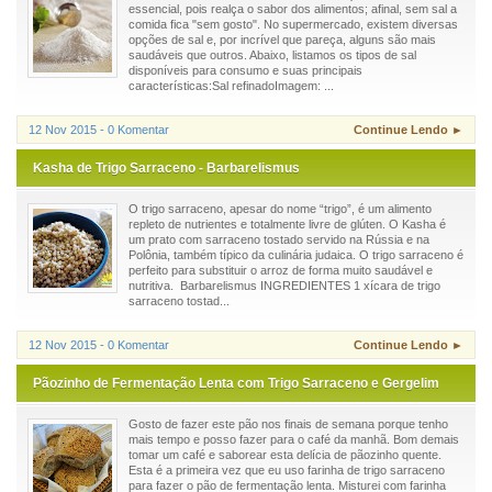
essencial, pois realça o sabor dos alimentos; afinal, sem sal a
comida fica "sem gosto". No supermercado, existem diversas
opções de sal e, por incrível que pareça, alguns são mais
saudáveis que outros. Abaixo, listamos os tipos de sal
disponíveis para consumo e suas principais
características:Sal refinadoImagem: ...
12 Nov 2015 - 0 Komentar
Continue Lendo ►
Kasha de Trigo Sarraceno - Barbarelismus
O trigo sarraceno, apesar do nome “trigo”, é um alimento
repleto de nutrientes e totalmente livre de glúten. O Kasha é
um prato com sarraceno tostado servido na Rússia e na
Polônia, também típico da culinária judaica. O trigo sarraceno é
perfeito para substituir o arroz de forma muito saudável e
nutritiva. Barbarelismus INGREDIENTES 1 xícara de trigo
sarraceno tostad...
12 Nov 2015 - 0 Komentar
Continue Lendo ►
Pãozinho de Fermentação Lenta com Trigo Sarraceno e Gergelim
Gosto de fazer este pão nos finais de semana porque tenho
mais tempo e posso fazer para o café da manhã. Bom demais
tomar um café e saborear esta delícia de pãozinho quente.
Esta é a primeira vez que eu uso farinha de trigo sarraceno
para fazer o pão de fermentação lenta. Misturei com farinha