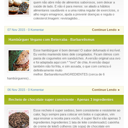
quem não abre mão de alimentos saborosos, sem deixar a
saúde de lado. E não é para menos: se aliado a hábitos
alimentares saudáveis e a uma rotina regular de exercícios, o
alho negro emagrece, ajuda a prevenir doenças e regula o
colesterol.Imagem: revistaglobo...
07 Nov 2015 - 0 Komentar
Continue Lendo ►
Hambúrguer Vegano com Beterraba - Barbarelismus
Esse hambúrguer é bom demais! O sabor defumado é incrível.
Eu venho mantendo lotes dele congelados. Ficam ótimos com
pasta de cogumelos em sanduíches. A versão original usa ovo
e foi adaptada aqui com * "ovo" de chia. A versão daqui
também não foi frita, e sim assada, o que com certeza é
definitivamente muito
melhor. BarbarelismusINGREDIENTES (cerca de 6
hambúrgueres)...
06 Nov 2015 - 0 Komentar
Continue Lendo ►
Recheio de chocolate super consistente - Apenas 3 ingredientes
Esse recheio é super sedoso, bem consistente e resistente ao
calor, faço sempre para colocar em bolos e cupcakes, vim
aqui ensinar a receita para vocês, é super fácil e são apenas 3
ingredientes.Ingredientes:1 lata de leite condensado1 caixinha
de creme de leite5 colheres (de sopa) de chocolate em