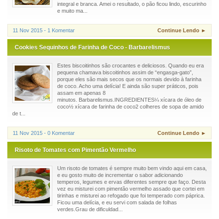
integral e branca. Amei o resultado, o pão ficou lindo, escurinho
e muito ma...
11 Nov 2015 - 1 Komentar
Continue Lendo ►
Cookies Sequinhos de Farinha de Coco - Barbarelismus
Estes biscoitinhos são crocantes e deliciosos. Quando eu era
pequena chamava biscoitinhos assim de “engasga-gato”,
porque eles são mais secos que os normais devido à farinha
de coco. Acho uma delícia! E ainda são super práticos, pois
assam em apenas 8
minutos. Barbarelismus.INGREDIENTES¼ xícara de óleo de
coco½ xícara de farinha de coco2 colheres de sopa de amido
de t...
11 Nov 2015 - 0 Komentar
Continue Lendo ►
Risoto de Tomates com Pimentão Vermelho
Um risoto de tomates é sempre muito bem vindo aqui em casa,
e eu gosto muito de incrementar o sabor adicionando
temperos, legumes e ervas diferentes sempre que faço. Desta
vez eu misturei com pimentão vermelho assado que cortei em
tirinhas e misturei ao refogado que foi temperado com páprica.
Ficou uma delícia, e eu servi com salada de folhas
verdes.Grau de dificuldad...