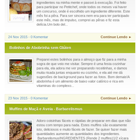
ingredientes na minha mente e passei à execução. Foi feito
para participar no Petitchef, onde todos os meses vai haver
um concurso, onde é escolhido um ingrediente diferente. Este
mês foi a pêra. Para ser sincera nem era para ter participado
este mês, mas de impulso, comprei as pêras e fiz esta
delícia.Um bolo del...
24 Nov 2015 - 0 Komentar
Continue Lendo ►
Bolinhos de Abobrinha sem Glúten
Preparei estes bolinhos para o almoço que fiz para a minha
sogra de que veio me visitar. Sempre é uma festa cozinhar
para ela, ela adora me ver preparando receitinhas, e damos
muita risada juntas enquanto eu cozinho, e ela até me dá
sugestões de background para fazer as fotos. Bom demais!A
abobrinha é um alimento de baixo valor calórico e rica em
vitaminas do complexo...
23 Nov 2015 - 0 Komentar
Continue Lendo ►
Muffins de Maçã e Aveia - Barbarelismus
Adoro coisinhas fáceis e rápidas de preparar em dias que não
estou com tempo para nada. Estes muffins são exatamente
isto, deliciosos e muito fáceis de fazer. Se quiser fazer mais
quantidades aumente as quantidades dos ingredientes.
BarbarelismusINGREDIENTES (Rende 2 muffins)1/2 xícara