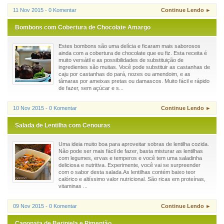
11 Nov 2015 - 0 Komentar
Continue Lendo ►
Bombons com Cobertura de Chocolate Amargo
Estes bombons são uma delícia e ficaram mais saborosos
ainda com a cobertura de chocolate que eu fiz. Esta receita é
muito versátil e as possibilidades de substituição de
ingredientes são muitas. Você pode substituir as castanhas de
caju por castanhas do pará, nozes ou amendoim, e as
tâmaras por ameixas pretas ou damascos. Muito fácil e rápido
de fazer, sem açúcar e s...
10 Nov 2015 - 0 Komentar
Continue Lendo ►
Salada de Lentilha com Cenouras
Uma ideia muito boa para aproveitar sobras de lentilha cozida.
Não pode ser mais fácil de fazer, basta misturar as lentilhas
com legumes, ervas e temperos e você tem uma saladinha
deliciosa e nutritiva. Experimente, você vai se surpreender
com o sabor desta salada.As lentilhas contém baixo teor
calórico e altíssimo valor nutricional. São ricas em proteínas,
vitaminas ...
09 Nov 2015 - 0 Komentar
Continue Lendo ►
Caponata de Berinjela e Pimentão