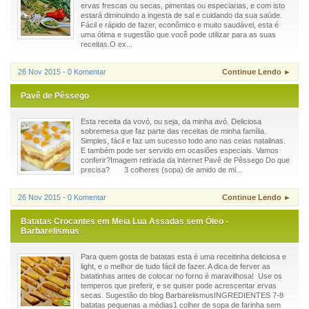
ervas frescas ou secas, pimentas ou especiarias, e com isto
estará diminuindo a ingesta de sal e cuidando da sua saúde.
Fácil e rápido de fazer, econômico e muito saudável, esta é
uma ótima e sugestão que você pode utilizar para as suas
receitas.O ex...
26 Nov 2015 - 0 Komentar
Continue Lendo ►
Pavê de Pêssego
Esta receita da vovó, ou seja, da minha avó. Deliciosa
sobremesa que faz parte das receitas de minha família.
Simples, fácil e faz um sucesso todo ano nas ceias natalinas.
E também pode ser servido em ocasiões especiais. Vamos
conferir?Imagem retirada da internet Pavê de Pêssego Do que
precisa? 3 colheres (sopa) de amido de mi...
26 Nov 2015 - 0 Komentar
Continue Lendo ►
Batatas Crocantes em Meia Lua Assadas sem Óleo -
Barbarelismus
Para quem gosta de batatas esta é uma receitinha deliciosa e
light, e o melhor de tudo fácil de fazer. A dica de ferver as
batatinhas antes de colocar no forno é maravilhosa! Use os
temperos que preferir, e se quiser pode acrescentar ervas
secas. Sugestão do blog BarbarelismusINGREDIENTES 7-8
batatas pequenas a médias1 colher de sopa de farinha sem