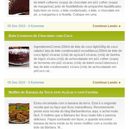
de leite6 colheres (sopa) de chocolate em pó1 colher (sopa)
de margarina1 pote de NutellaModo de preparoNo liquidificador,
bata bem os ovos, o leite condensado, o leite, o chocolate em
pó, a margarina e a Nutella. Coloque em uma
05 Des 2015 - 0 Komentar
Continue Lendo ►
Bolo Cremoso de Chocolate com Coco
IngredientesCreme:200ml de leite de coco light100g de coco
ralado1 lata de leite condensado3 ovosMassa:200ml de leite de
coco light2 xícaras (chá) de açúcar3 xícaras (chá) de farinha
de trigo1 xícara (chá) de achocolatado em pó1 colher (sopa)
de fermento em pó2 xícaras (chá) de leite4 ovosCobertura:1
lata de leite condensado1 xícara (chá) de achocolatado em
póCoco ral...
05 Des 2015 - 0 Komentar
Continue Lendo ►
Muffim de Banana da Terra sem Açúcar e sem Farinha
Estou encantada com a banana da terra. Esta é a segunda
receita que eu faço que ficou maravilhosa. Recentemente
postei esta receita do blog Barbarelismus aqui, e achei muito
fácil. O bolinho que a Bárbara fez ficou muito fofo e parecia
delicioso. Fiquei sonhando em fazer, e quando encontrei
banana da terra verde eu fiz estes muffins com a receita do
bolo da Bárbara. M...