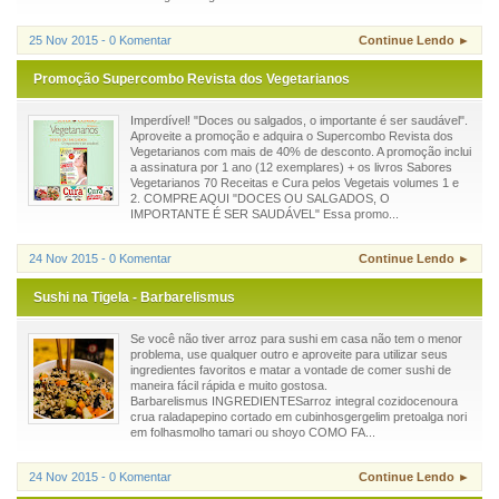
25 Nov 2015 - 0 Komentar
Continue Lendo ►
Promoção Supercombo Revista dos Vegetarianos
Imperdível! "Doces ou salgados, o importante é ser saudável".
Aproveite a promoção e adquira o Supercombo Revista dos
Vegetarianos com mais de 40% de desconto. A promoção inclui
a assinatura por 1 ano (12 exemplares) + os livros Sabores
Vegetarianos 70 Receitas e Cura pelos Vegetais volumes 1 e
2. COMPRE AQUI "DOCES OU SALGADOS, O
IMPORTANTE É SER SAUDÁVEL" Essa promo...
24 Nov 2015 - 0 Komentar
Continue Lendo ►
Sushi na Tigela - Barbarelismus
Se você não tiver arroz para sushi em casa não tem o menor
problema, use qualquer outro e aproveite para utilizar seus
ingredientes favoritos e matar a vontade de comer sushi de
maneira fácil rápida e muito gostosa.
Barbarelismus INGREDIENTESarroz integral cozidocenoura
crua raladapepino cortado em cubinhosgergelim pretoalga nori
em folhasmolho tamari ou shoyo COMO FA...
24 Nov 2015 - 0 Komentar
Continue Lendo ►