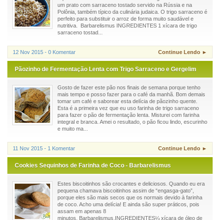
um prato com sarraceno tostado servido na Rússia e na
Polônia, também típico da culinária judaica. O trigo sarraceno é
perfeito para substituir o arroz de forma muito saudável e
nutritiva. Barbarelismus INGREDIENTES 1 xícara de trigo
sarraceno tostad...
12 Nov 2015 - 0 Komentar
Continue Lendo ►
Pãozinho de Fermentação Lenta com Trigo Sarraceno e Gergelim
Gosto de fazer este pão nos finais de semana porque tenho
mais tempo e posso fazer para o café da manhã. Bom demais
tomar um café e saborear esta delícia de pãozinho quente.
Esta é a primeira vez que eu uso farinha de trigo sarraceno
para fazer o pão de fermentação lenta. Misturei com farinha
integral e branca. Amei o resultado, o pão ficou lindo, escurinho
e muito ma...
11 Nov 2015 - 1 Komentar
Continue Lendo ►
Cookies Sequinhos de Farinha de Coco - Barbarelismus
Estes biscoitinhos são crocantes e deliciosos. Quando eu era
pequena chamava biscoitinhos assim de “engasga-gato”,
porque eles são mais secos que os normais devido à farinha
de coco. Acho uma delícia! E ainda são super práticos, pois
assam em apenas 8
minutos. Barbarelismus.INGREDIENTES¼ xícara de óleo de