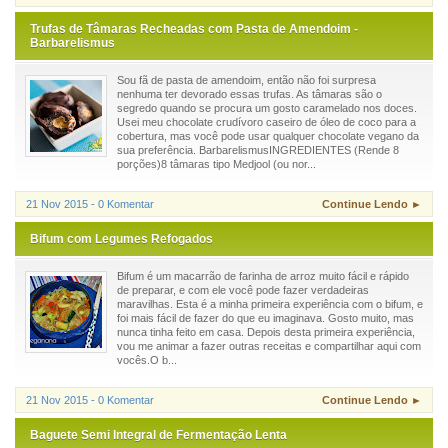
Trufas de Tâmaras Recheadas com Pasta de Amendoim -
Barbarelismus
Sou fã de pasta de amendoim, então não foi surpresa
nenhuma ter devorado essas trufas. As tâmaras são o
segredo quando se procura um gosto caramelado nos doces.
Usei meu chocolate crudívoro caseiro de óleo de coco para a
cobertura, mas você pode usar qualquer chocolate vegano da
sua preferência. BarbarelismusINGREDIENTES (Rende 8
porções)8 tâmaras tipo Medjool (ou nor...
21 Nov 2015 - 0 Komentar
Continue Lendo ►
Bifum com Legumes Refogados
Bifum é um macarrão de farinha de arroz muito fácil e rápido
de preparar, e com ele você pode fazer verdadeiras
maravilhas. Esta é a minha primeira experiência com o bifum, e
foi mais fácil de fazer do que eu imaginava. Gosto muito, mas
nunca tinha feito em casa. Depois desta primeira experiência,
vou me animar a fazer outras receitas e compartilhar aqui com
vocês.O b...
21 Nov 2015 - 0 Komentar
Continue Lendo ►
Baguete Semi Integral de Fermentação Lenta