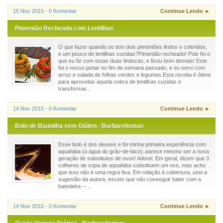
15 Nov 2015 - 0 Komentar
Continue Lendo ►
Pimentão Recheado com Lentilhas
O que fazer quando se tem dois pimentões lindos e coloridos,
e um pouco de lentilhas cozidas?Pimentão recheado! Pois foi o
que eu fiz com estas duas lindezas, e ficou bom demais! Este
foi o nosso jantar no fim de semana passado, e eu servi com
arroz e salada de folhas verdes e legumes.Esta receita é ótima
para aproveitar aquela sobra de lentilhas cozidas e
transformar...
14 Nov 2015 - 0 Komentar
Continue Lendo ►
Bolo de Baunilha sem Glúten - Barbarelismus
Esse bolo é dos deuses e foi minha primeira experiência com
aquafaba (a água do grão-de-bico); parece mesmo ser a nova
geração de substitutos de ovos! Adorei. Em geral, dizem que 3
colheres de sopa de aquafaba substituem um ovo, mas acho
que isso não é uma regra fixa. Em relação à cobertura, usei a
sugestão da autora, exceto que não conseguir bater com a
batedeira -- ...
14 Nov 2015 - 0 Komentar
Continue Lendo ►