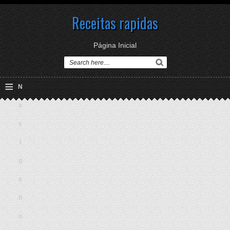
Receitas rapidas
Página Inicial
≡
N
a
v
i
g
a
ti
o