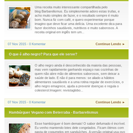
Uma receita muito interessante compartilhada pelo
blog Barbarelismus. Eu simplesmente adoro estas trufas, e
acho muito simples de fazer, e o resultado sempre é muito
bom. Nunca fiz com café, e quero experimentar porque
imagino que deve ficar uma delícia. Uma excelente dica para
fazer docinhos saudáveis, nutritivos e muito saborosos. A
receita original em inglês tem um...
07 Nov 2015 - 0 Komentar
Continue Lendo ►
O que é alho negro? Para que ele serve?
O alho negro ainda é desconhecido da maioria das pessoas,
mas vem rapidamente ganhando espaço nas cozinhas de
quem não abre mão de alimentos saborosos, sem deixar a
saúde de lado. E não é para menos: se aliado a hábitos
alimentares saudáveis e a uma rotina regular de exercícios, o
alho negro emagrece, ajuda a prevenir doenças e regula o
colesterol.Imagem: revistaglobo...
07 Nov 2015 - 0 Komentar
Continue Lendo ►
Hambúrguer Vegano com Beterraba - Barbarelismus
Esse hambúrguer é bom demais! O sabor defumado é incrível.
Eu venho mantendo lotes dele congelados. Ficam ótimos com
pasta de cogumelos em sanduíches. A versão original usa ovo