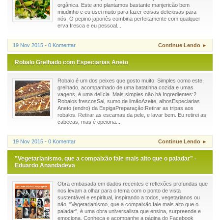
orgânica. Este ano plantamos bastante manjericão bem
miudinho e eu usei muito para fazer coisas deliciosas para
nós. O pepino japonês combina perfeitamente com qualquer
erva fresca e eu pessoal...
19 Nov 2015 - 0 Komentar
Continue Lendo ►
Robalo Grelhado com Especiarias Aneto
Robalo é um dos peixes que gosto muito. Simples como este,
grelhado, acompanhado de uma batatinha cozida e umas
vagens, é uma delícia. Mais simples não há.Ingredientes:2
Robalos frescosSal, sumo de limãoAzeite, alhosEspeciarias
Aneto (endro) da EspigaPreparação:Retirar as tripas aos
robalos. Retirar as escamas da pele, e lavar bem. Eu retirei as
cabeças, mas é opciona...
19 Nov 2015 - 0 Komentar
Continue Lendo ►
"Vegetarianismo, que a compaixão fale mais alto que o paladar" -
Eduardo Anandadeva
Obra embasada em dados recentes e reflexões profundas que
nos levam a olhar para o tema com o ponto de vista
sustentável e espiritual, inspirando a todos, vegetarianos ou
não. "Vegetarianismo, que a compaixão fale mais alto que o
paladar", é uma obra universalista que ensina, surpreende e
emociona. Conheça e acompanhe a página do Facebook