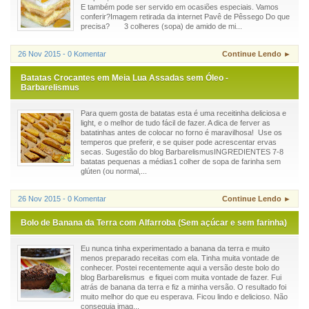
E também pode ser servido em ocasiões especiais. Vamos
conferir?Imagem retirada da internet Pavê de Pêssego Do que
precisa? 3 colheres (sopa) de amido de mi...
26 Nov 2015 - 0 Komentar
Continue Lendo ►
Batatas Crocantes em Meia Lua Assadas sem Óleo -
Barbarelismus
Para quem gosta de batatas esta é uma receitinha deliciosa e
light, e o melhor de tudo fácil de fazer. A dica de ferver as
batatinhas antes de colocar no forno é maravilhosa! Use os
temperos que preferir, e se quiser pode acrescentar ervas
secas. Sugestão do blog BarbarelismusINGREDIENTES 7-8
batatas pequenas a médias1 colher de sopa de farinha sem
glúten (ou normal,...
26 Nov 2015 - 0 Komentar
Continue Lendo ►
Bolo de Banana da Terra com Alfarroba (Sem açúcar e sem farinha)
Eu nunca tinha experimentado a banana da terra e muito
menos preparado receitas com ela. Tinha muita vontade de
conhecer. Postei recentemente aqui a versão deste bolo do
blog Barbarelismus e fiquei com muita vontade de fazer. Fui
atrás de banana da terra e fiz a minha versão. O resultado foi
muito melhor do que eu esperava. Ficou lindo e delicioso. Não
conseguia imag...