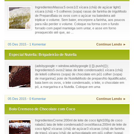
IngredientesMassa:5 ovos1/2 xícara (chá) de açúcar light1
xícara (chá) + 5 colheres (sopa) rasas de farinha de trigoModo
de PreparoBata os ovos com o açúcar na batedeira até
triplicar o volume. Sem bater, encorpore a farinha, aos poucos
para não perder o volume. Coloque na forma com o fundo
forrado com papel manteiga sem untar, e asse em forno
preaquecido até que, ao ...
05 Des 2015 - 1 Komentar
Continue Lendo ►
Especial Nutella: Brigadeirão de Nutella
(adsbygoogle = window.adsbygoogle || []).push({});
Ingredientes5 ovos2 latas de leite condensado1 xícara (chá)
de leite6 colheres (sopa) de chocolate em pó1 colher (sopa)
de margarina1 pote de NutellaModo de preparoNo liquidificador,
bata bem os ovos, o leite condensado, o leite, o chocolate em
pó, a margarina e a Nutella. Coloque em uma
05 Des 2015 - 0 Komentar
Continue Lendo ►
Bolo Cremoso de Chocolate com Coco
IngredientesCreme:200ml de leite de coco light100g de coco
ralado1 lata de leite condensado3 ovosMassa:200ml de leite de
coco light2 xícaras (chá) de açúcar3 xícaras (chá) de farinha
de trigo1 xícara (chá) de achocolatado em pó1 colher (sopa)