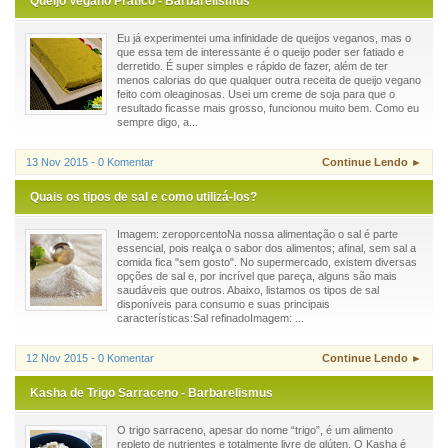
Queijo Vegano Prático - Barbarelismus
Eu já experimentei uma infinidade de queijos veganos, mas o
que essa tem de interessante é o queijo poder ser fatiado e
derretido. É super simples e rápido de fazer, além de ter
menos calorias do que qualquer outra receita de queijo vegano
feito com oleaginosas. Usei um creme de soja para que o
resultado ficasse mais grosso, funcionou muito bem. Como eu
sempre digo, a...
13 Nov 2015 - 0 Komentar
Continue Lendo ►
Quais os tipos de sal e como utilizá-los?
Imagem: zeroporcentoNa nossa alimentação o sal é parte
essencial, pois realça o sabor dos alimentos; afinal, sem sal a
comida fica "sem gosto". No supermercado, existem diversas
opções de sal e, por incrível que pareça, alguns são mais
saudáveis que outros. Abaixo, listamos os tipos de sal
disponíveis para consumo e suas principais
características:Sal refinadoImagem: ...
12 Nov 2015 - 0 Komentar
Continue Lendo ►
Kasha de Trigo Sarraceno - Barbarelismus
O trigo sarraceno, apesar do nome “trigo”, é um alimento
repleto de nutrientes e totalmente livre de glúten. O Kasha é