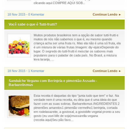
clicando aqui.COMPRE AQUI SOB...
18 Nov 2015 - 0 Komentar
Continue Lendo ►
Você sabe o que é Tutti-frutti?
Muitos produtos brasileiros tem a opção de sabor tutti-frutti e
muitos de nós não sabemos o que é, eu mesmo quando
criança acha ser uma fruta rs. Mas ela não é uma só fruta, ela
é um mistura de várias frutas.Imagem: diy-ejuiceDepende do
lugar. O segredo do tutti-frutti é mesclar os sabores mais
populares para o paladar de cada país. No Brasil, a mistura
leva laranja, ...
18 Nov 2015 - 1 Komentar
Continue Lendo ►
Sanduíche Vegano com Berinjela e pimentão Assado -
Barbarelismus
Esta receita é daquelas do tipo “junta tudo que tem” e faz. Na
verdade nem é uma receita, eu diria que é uma ideia do que
fazer com as suas sobras. Barbarelismus.INGREDIENTES 2
pimentões amarelos1 pimentão vermelho1 berinjela, cortada
em rodelasazeite, a gostosal, a gostobife vegetal pronto a seu
gosto (eu usei bife de soja)mussarella vegana
(receita aqui)Seu pão favo...