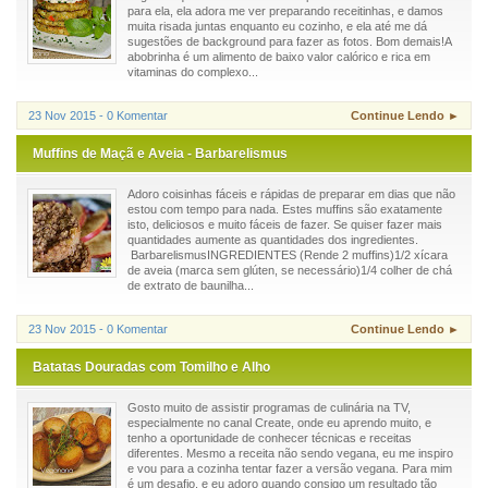
para ela, ela adora me ver preparando receitinhas, e damos
muita risada juntas enquanto eu cozinho, e ela até me dá
sugestões de background para fazer as fotos. Bom demais!A
abobrinha é um alimento de baixo valor calórico e rica em
vitaminas do complexo...
23 Nov 2015 - 0 Komentar
Continue Lendo ►
Muffins de Maçã e Aveia - Barbarelismus
Adoro coisinhas fáceis e rápidas de preparar em dias que não
estou com tempo para nada. Estes muffins são exatamente
isto, deliciosos e muito fáceis de fazer. Se quiser fazer mais
quantidades aumente as quantidades dos ingredientes.
BarbarelismusINGREDIENTES (Rende 2 muffins)1/2 xícara
de aveia (marca sem glúten, se necessário)1/4 colher de chá
de extrato de baunilha...
23 Nov 2015 - 0 Komentar
Continue Lendo ►
Batatas Douradas com Tomilho e Alho
Gosto muito de assistir programas de culinária na TV,
especialmente no canal Create, onde eu aprendo muito, e
tenho a oportunidade de conhecer técnicas e receitas
diferentes. Mesmo a receita não sendo vegana, eu me inspiro
e vou para a cozinha tentar fazer a versão vegana. Para mim
é um desafio, e eu adoro quando consigo um resultado tão