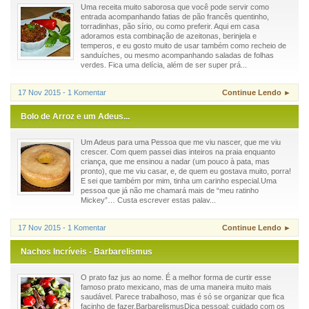
Uma receita muito saborosa que você pode servir como
entrada acompanhando fatias de pão francês quentinho,
torradinhas, pão sírio, ou como preferir. Aqui em casa
adoramos esta combinação de azeitonas, berinjela e
temperos, e eu gosto muito de usar também como recheio de
sanduíches, ou mesmo acompanhando saladas de folhas
verdes. Fica uma delícia, além de ser super prá...
17 Nov 2015 - 1 Komentar
Continue Lendo ►
Bolo de Arroz e um Adeus...
Um Adeus para uma Pessoa que me viu nascer, que me viu
crescer. Com quem passei dias inteiros na praia enquanto
criança, que me ensinou a nadar (um pouco à pata, mas
pronto), que me viu casar, e, de quem eu gostava muito, porra!
E sei que também por mim, tinha um carinho especial.Uma
pessoa que já não me chamará mais de “meu ratinho
Mickey”… Custa escrever estas palav...
17 Nov 2015 - 1 Komentar
Continue Lendo ►
Nachos Incríveis - Barbarelismus
O prato faz jus ao nome. É a melhor forma de curtir esse
famoso prato mexicano, mas de uma maneira muito mais
saudável. Parece trabalhoso, mas é só se organizar que fica
facinho de fazer.BarbarelismusDica pessoal: cuidado com os