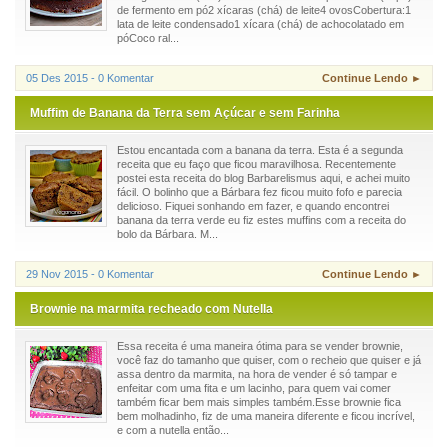
de fermento em pó2 xícaras (chá) de leite4 ovosCobertura:1
lata de leite condensado1 xícara (chá) de achocolatado em
póCoco ral...
05 Des 2015 - 0 Komentar
Continue Lendo ►
Muffim de Banana da Terra sem Açúcar e sem Farinha
Estou encantada com a banana da terra. Esta é a segunda
receita que eu faço que ficou maravilhosa. Recentemente
postei esta receita do blog Barbarelismus aqui, e achei muito
fácil. O bolinho que a Bárbara fez ficou muito fofo e parecia
delicioso. Fiquei sonhando em fazer, e quando encontrei
banana da terra verde eu fiz estes muffins com a receita do
bolo da Bárbara. M...
29 Nov 2015 - 0 Komentar
Continue Lendo ►
Brownie na marmita recheado com Nutella
Essa receita é uma maneira ótima para se vender brownie,
você faz do tamanho que quiser, com o recheio que quiser e já
assa dentro da marmita, na hora de vender é só tampar e
enfeitar com uma fita e um lacinho, para quem vai comer
também ficar bem mais simples também.Esse brownie fica
bem molhadinho, fiz de uma maneira diferente e ficou incrível,
e com a nutella então...