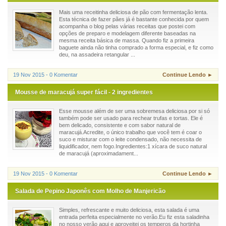
Mais uma receitinha deliciosa de pão com fermentação lenta.
Esta técnica de fazer pães já é bastante conhecida por quem
acompanha o blog pelas várias receitas que postei com
opções de preparo e modelagem diferente baseadas na
mesma receita básica de massa. Quando fiz a primeira
baguete ainda não tinha comprado a forma especial, e fiz como
deu, na assadeira retangular ...
19 Nov 2015 - 0 Komentar
Continue Lendo ►
Mousse de maracujá super fácil - 2 ingredientes
Esse mousse além de ser uma sobremesa deliciosa por si só
também pode ser usado para rechear trufas e tortas. Ele é
bem delicado, consistente e com sabor natural de
maracujá.Acredite, o único trabalho que você tem é coar o
suco e misturar com o leite condensado, não necessita de
liquidificador, nem fogo.Ingredientes:1 xícara de suco natural
de maracujá (aproximadament...
19 Nov 2015 - 0 Komentar
Continue Lendo ►
Salada de Pepino Japonês com Molho de Manjericão
Simples, refrescante e muito deliciosa, esta salada é uma
entrada perfeita especialmente no verão.Eu fiz esta saladinha
no nosso verão aqui e aproveitei os temperos da hortinha