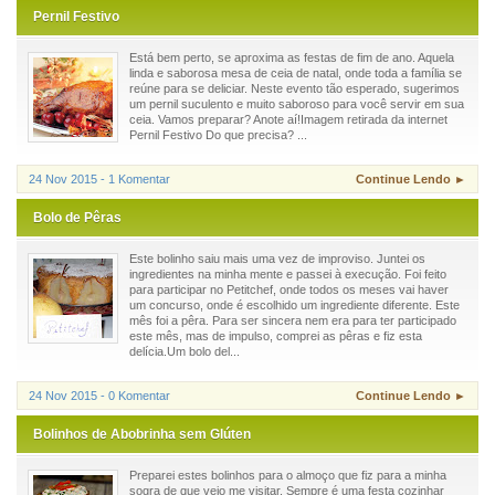
Pernil Festivo
Está bem perto, se aproxima as festas de fim de ano. Aquela
linda e saborosa mesa de ceia de natal, onde toda a família se
reúne para se deliciar. Neste evento tão esperado, sugerimos
um pernil suculento e muito saboroso para você servir em sua
ceia. Vamos preparar? Anote aí!Imagem retirada da internet
Pernil Festivo Do que precisa? ...
24 Nov 2015 - 1 Komentar
Continue Lendo ►
Bolo de Pêras
Este bolinho saiu mais uma vez de improviso. Juntei os
ingredientes na minha mente e passei à execução. Foi feito
para participar no Petitchef, onde todos os meses vai haver
um concurso, onde é escolhido um ingrediente diferente. Este
mês foi a pêra. Para ser sincera nem era para ter participado
este mês, mas de impulso, comprei as pêras e fiz esta
delícia.Um bolo del...
24 Nov 2015 - 0 Komentar
Continue Lendo ►
Bolinhos de Abobrinha sem Glúten
Preparei estes bolinhos para o almoço que fiz para a minha
sogra de que veio me visitar. Sempre é uma festa cozinhar