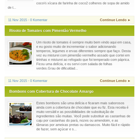
coco½ xícara de farinha de coco2 colheres de sopa de amido
de t...
11 Nov 2015 - 0 Komentar
Continue Lendo ►
Risoto de Tomates com Pimentão Vermelho
Um risoto de tomates é sempre muito bem vindo aqui em casa,
e eu gosto muito de incrementar o sabor adicionando
temperos, legumes e ervas diferentes sempre que faço. Desta
vez eu misturei com pimentão vermelho assado que cortei em
tirinhas e misturei ao refogado que foi temperado com páprica.
Ficou uma delícia, e eu servi com salada de folhas
verdes.Grau de dificuldad...
11 Nov 2015 - 0 Komentar
Continue Lendo ►
Bombons com Cobertura de Chocolate Amargo
Estes bombons são uma delícia e ficaram mais saborosos
ainda com a cobertura de chocolate que eu fiz. Esta receita é
muito versátil e as possibilidades de substituição de
ingredientes são muitas. Você pode substituir as castanhas de
caju por castanhas do pará, nozes ou amendoim, e as
tâmaras por ameixas pretas ou damascos. Muito fácil e rápido
de fazer, sem açúcar e s...