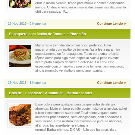
chilis e molho picante, tenha parcimônia e comece colocando
menos. O ideal é remover a maioria das sementes da pimenta
chili para suavizar. P...
16 Nov 2015 - 0 Komentar
Continue Lendo ►
Espaguete com Molho de Tomate e Pimentão
Macarrão é sem dúvida o meu prato preferido. Uma
macarronada com molho de tomates faz a festa para mim,
especialmente se for espaguete. Tanto para uma refeição
rápida como para algo mais especial, vale a pena investir
neste prato simples de fazer e delicioso. Eu servi este
espaguete com um molho caseiro de tomates bem maduros,
alho e pimentão vermelho e como acompanha...
16 Nov 2015 - 1 Komentar
Continue Lendo ►
Bolo de "Chocolate" Autoimune - Barbarelismus
Esse bolo é para qualquer pessoa que sofra de alergia
alimentar. Muito embora eu não goste muito de alfarroba, achei
o bolo incrivelmente saboroso! Totalmente vegano, sem
açúcares processados, sem oleaginosas, sem chocolate e
sem farinha. Uma mistura maravilhosa de purê de abóbora,
alfarroba, banana-da-terra e banana
normal! Barbarelismus. DICAS - Não use bananas-da-t...