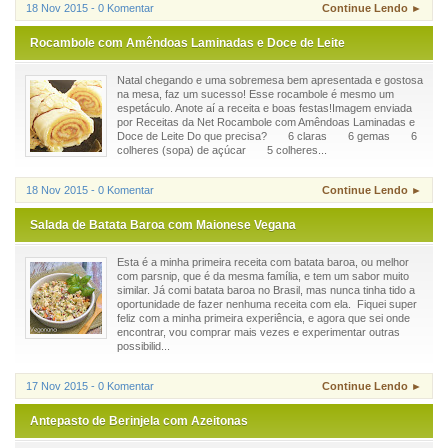
18 Nov 2015 - 0 Komentar
Continue Lendo ►
Rocambole com Amêndoas Laminadas e Doce de Leite
Natal chegando e uma sobremesa bem apresentada e gostosa
na mesa, faz um sucesso! Esse rocambole é mesmo um
espetáculo. Anote aí a receita e boas festas!Imagem enviada
por Receitas da Net Rocambole com Amêndoas Laminadas e
Doce de Leite Do que precisa? 6 claras 6 gemas 6
colheres (sopa) de açúcar 5 colheres...
18 Nov 2015 - 0 Komentar
Continue Lendo ►
Salada de Batata Baroa com Maionese Vegana
Esta é a minha primeira receita com batata baroa, ou melhor
com parsnip, que é da mesma família, e tem um sabor muito
similar. Já comi batata baroa no Brasil, mas nunca tinha tido a
oportunidade de fazer nenhuma receita com ela. Fiquei super
feliz com a minha primeira experiência, e agora que sei onde
encontrar, vou comprar mais vezes e experimentar outras
possibilid...
17 Nov 2015 - 0 Komentar
Continue Lendo ►
Antepasto de Berinjela com Azeitonas