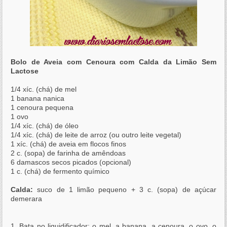
Bolo de Aveia com Cenoura com Calda da Limão Sem
Lactose
1/4 xíc. (chá) de mel
1 banana nanica
1 cenoura pequena
1 ovo
1/4 xíc. (chá) de óleo
1/4 xíc. (chá) de leite de arroz (ou outro leite vegetal)
1 xíc. (chá) de aveia em flocos finos
2 c. (sopa) de farinha de amêndoas
6 damascos secos picados (opcional)
1 c. (chá) de fermento químico
Calda:
suco de 1 limão pequeno + 3 c. (sopa) de açúcar
demerara
1. Bata no liquidificador: o mel, a banana, a cenoura, o ovo, o