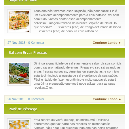
Salpicão de Natal
Todo ano nós fazemos esse salpicão, não pode faltar! Ele é
um excelente acompanhamento para a ceia natalina. Vai bem
com tudo! Vamos anotar esse acompanhamento
delicioso!!!Imagem retirada da internet Salpicão de Natal Do
que precisa? 3 xícaras (chá) de frango defumado desfiado
2 xícaras (chá) de cenoura crua ralada no ...
27 Nov 2015 - 0 Komentar
Continue Lendo ►
Sal com Ervas Frescas
Diminua a quantidade de sal e aumente o sabor da sua comida
com o sal aromatizado de ervas. Prepare o seu sal usando as
ervas frescas ou secas, pimentas ou especiarias, e com isto
estará diminuindo a ingesta de sal e cuidando da sua saúde.
Fácil e rápido de fazer, econômico e muito saudável, esta é
uma ótima e sugestão que você pode utilizar para as suas
receitas.O ex...
26 Nov 2015 - 0 Komentar
Continue Lendo ►
Pavê de Pêssego
Esta receita da vovó, ou seja, da minha avó. Deliciosa
sobremesa que faz parte das receitas de minha família.
Simples, fácil e faz um sucesso todo ano nas ceias natalinas.