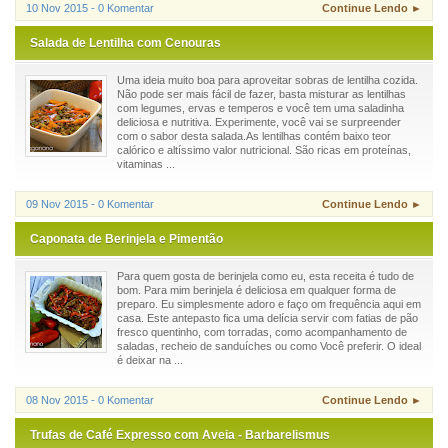
10 Nov 2015 - 0 Komentar
Continue Lendo ►
Salada de Lentilha com Cenouras
Uma ideia muito boa para aproveitar sobras de lentilha cozida.
Não pode ser mais fácil de fazer, basta misturar as lentilhas
com legumes, ervas e temperos e você tem uma saladinha
deliciosa e nutritiva. Experimente, você vai se surpreender
com o sabor desta salada.As lentilhas contém baixo teor
calórico e altíssimo valor nutricional. São ricas em proteínas,
vitaminas ...
09 Nov 2015 - 0 Komentar
Continue Lendo ►
Caponata de Berinjela e Pimentão
Para quem gosta de berinjela como eu, esta receita é tudo de
bom. Para mim berinjela é deliciosa em qualquer forma de
preparo. Eu simplesmente adoro e faço om frequência aqui em
casa. Este antepasto fica uma delícia servir com fatias de pão
fresco quentinho, com torradas, como acompanhamento de
saladas, recheio de sanduíches ou como Você preferir. O ideal
é deixar na ...
08 Nov 2015 - 0 Komentar
Continue Lendo ►
Trufas de Café Expresso com Aveia - Barbarelismus