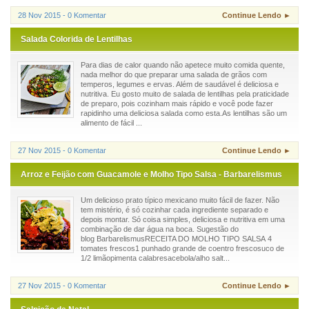
28 Nov 2015 - 0 Komentar
Continue Lendo ►
Salada Colorida de Lentilhas
Para dias de calor quando não apetece muito comida quente,
nada melhor do que preparar uma salada de grãos com
temperos, legumes e ervas. Além de saudável é deliciosa e
nutritiva. Eu gosto muito de salada de lentilhas pela praticidade
de preparo, pois cozinham mais rápido e você pode fazer
rapidinho uma deliciosa salada como esta.As lentilhas são um
alimento de fácil ...
27 Nov 2015 - 0 Komentar
Continue Lendo ►
Arroz e Feijão com Guacamole e Molho Tipo Salsa - Barbarelismus
Um delicioso prato típico mexicano muito fácil de fazer. Não
tem mistério, é só cozinhar cada ingrediente separado e
depois montar. Só coisa simples, deliciosa e nutritiva em uma
combinação de dar água na boca. Sugestão do
blog BarbarelismusRECEITA DO MOLHO TIPO SALSA 4
tomates frescos1 punhado grande de coentro frescosuco de
1/2 limãopimenta calabresacebola/alho salt...
27 Nov 2015 - 0 Komentar
Continue Lendo ►