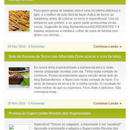
Para quem gosta de batatas esta é uma receitinha deliciosa e
light, e o melhor de tudo fácil de fazer. A dica de ferver as
batatinhas antes de colocar no forno é maravilhosa! Use os
temperos que preferir, e se quiser pode acrescentar ervas
secas. Sugestão do blog BarbarelismusINGREDIENTES 7-8
batatas pequenas a médias1 colher de sopa de farinha sem
glúten (ou normal,...
26 Nov 2015 - 0 Komentar
Continue Lendo ►
Bolo de Banana da Terra com Alfarroba (Sem açúcar e sem farinha)
Eu nunca tinha experimentado a banana da terra e muito
menos preparado receitas com ela. Tinha muita vontade de
conhecer. Postei recentemente aqui a versão deste bolo do
blog Barbarelismus e fiquei com muita vontade de fazer. Fui
atrás de banana da terra e fiz a minha versão. O resultado foi
muito melhor do que eu esperava. Ficou lindo e delicioso. Não
conseguia imag...
25 Nov 2015 - 0 Komentar
Continue Lendo ►
Promoção Supercombo Revista dos Vegetarianos
Imperdível! "Doces ou salgados, o importante é ser saudável".
Aproveite a promoção e adquira o Supercombo Revista dos