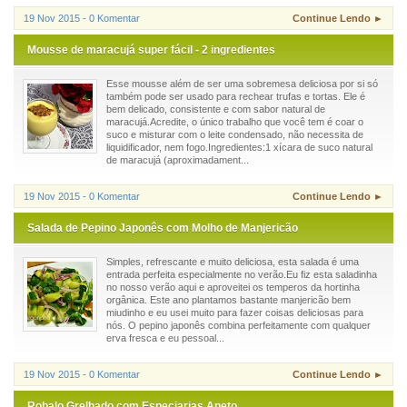
19 Nov 2015 - 0 Komentar
Continue Lendo ►
Mousse de maracujá super fácil - 2 ingredientes
Esse mousse além de ser uma sobremesa deliciosa por si só
também pode ser usado para rechear trufas e tortas. Ele é
bem delicado, consistente e com sabor natural de
maracujá.Acredite, o único trabalho que você tem é coar o
suco e misturar com o leite condensado, não necessita de
liquidificador, nem fogo.Ingredientes:1 xícara de suco natural
de maracujá (aproximadament...
19 Nov 2015 - 0 Komentar
Continue Lendo ►
Salada de Pepino Japonês com Molho de Manjericão
Simples, refrescante e muito deliciosa, esta salada é uma
entrada perfeita especialmente no verão.Eu fiz esta saladinha
no nosso verão aqui e aproveitei os temperos da hortinha
orgânica. Este ano plantamos bastante manjericão bem
miudinho e eu usei muito para fazer coisas deliciosas para
nós. O pepino japonês combina perfeitamente com qualquer
erva fresca e eu pessoal...
19 Nov 2015 - 0 Komentar
Continue Lendo ►
Robalo Grelhado com Especiarias Aneto