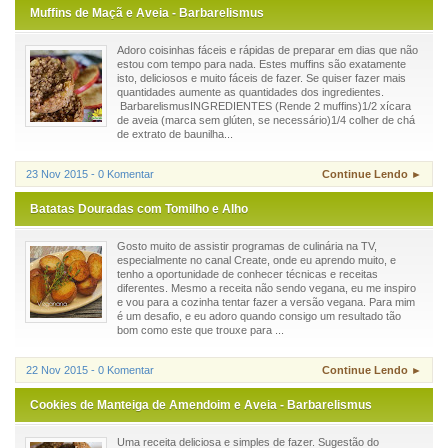
Muffins de Maçã e Aveia - Barbarelismus
Adoro coisinhas fáceis e rápidas de preparar em dias que não
estou com tempo para nada. Estes muffins são exatamente
isto, deliciosos e muito fáceis de fazer. Se quiser fazer mais
quantidades aumente as quantidades dos ingredientes.
BarbarelismusINGREDIENTES (Rende 2 muffins)1/2 xícara
de aveia (marca sem glúten, se necessário)1/4 colher de chá
de extrato de baunilha...
23 Nov 2015 - 0 Komentar
Continue Lendo ►
Batatas Douradas com Tomilho e Alho
Gosto muito de assistir programas de culinária na TV,
especialmente no canal Create, onde eu aprendo muito, e
tenho a oportunidade de conhecer técnicas e receitas
diferentes. Mesmo a receita não sendo vegana, eu me inspiro
e vou para a cozinha tentar fazer a versão vegana. Para mim
é um desafio, e eu adoro quando consigo um resultado tão
bom como este que trouxe para ...
22 Nov 2015 - 0 Komentar
Continue Lendo ►
Cookies de Manteiga de Amendoim e Aveia - Barbarelismus
Uma receita deliciosa e simples de fazer. Sugestão do