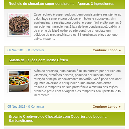
Recheio de chocolate super consistente - Apenas 3 ingredientes
Esse recheio é super sedoso, bem consistente e resistente ao
calor, faço sempre para colocar em bolos e cupcakes, vim
aqui ensinar a receita para vocês, é super fácil e são apenas 3
ingredientes.Ingredientes:1 lata de leite condensado1 caixinha
de creme de leite5 colheres (de sopa) de chocolate em
póModo de preparo:Misture os 3 ingredientes e leve ao fogo
baixo, mexen...
06 Nov 2015 - 0 Komentar
Continue Lendo ►
Salada de Feijões com Molho Cítrico
Além de deliciosa, esta salada é muito nutritiva por ser rica em
vitaminas, proteínas e fibras, podendo ser servida como
refeição principal especialmente no verão. Você pode adicionar
legumes diversos e enriquecer a sua salada com ervas
frescas e temperos de sua preferência.A mistura dos feijões
branco e preto com a vagem e os temperos ficou perfeita, e foi
incrementa...
05 Nov 2015 - 0 Komentar
Continue Lendo ►
Brownie Crudívoro de Chocolate com Cobertura de Lúcuma -
Barbarelismus