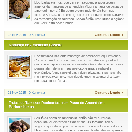
blog Barbarelismus, que vem em sequência a postagem
anterior da manteiga de amendoim. Algum amante de pasta de
amendoim por aí? Eu adoro e comi tudo de tão bom que
ficou. A Bárbara usou eritrol, que é um adoçante obtido através
da fermentação da sucrose. Se você não tiver, utilize o açúcar
que você está acostumado ...
22 Nov 2015 - 0 Komentar
Continue Lendo ►
Manteiga de Amendoim Caseira
Consumimos bastante manteiga de amendoim aqui em casa.
Como o marido é americano, não precisa dizer o quanto ele
gosta, e eu aprendi a gostar com ele. Gosto de fazer em casa
porque além de ficar mais gostoso, é mais saudável e
econômico. Nunca gostei das industrializadas, e por isto não
me interessava muito, mas depois que me aventurei a fazer
em casa, fiquei fã e até...
21 Nov 2015 - 0 Komentar
Continue Lendo ►
Trufas de Tâmaras Recheadas com Pasta de Amendoim -
Barbarelismus
Sou fã de pasta de amendoim, então não foi surpresa
nenhuma ter devorado essas trufas. As tâmaras são o
segredo quando se procura um gosto caramelado nos doces.
Usei meu chocolate crudívoro caseiro de óleo de coco para a