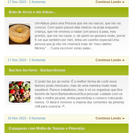
17 Nov 2015 - 1 Komentar
Continue Lendo ►
Bolo de Arroz e um Adeus...
Um Adeus para uma Pessoa que me viu nascer, que me viu
crescer. Com quem passei dias inteiros na praia enquanto
criança, que me ensinou a nadar (um pouco à pata, mas
pronto), que me viu casar, e, de quem eu gostava muito, porra!
E sei que também por mim, tinha um carinho especial.Uma
pessoa que já não me chamará mais de “meu ratinho
Mickey”… Custa escrever estas palav...
17 Nov 2015 - 1 Komentar
Continue Lendo ►
Nachos Incríveis - Barbarelismus
O prato faz jus ao nome. É a melhor forma de curtir esse
famoso prato mexicano, mas de uma maneira muito mais
saudável. Parece trabalhoso, mas é só se organizar que fica
facinho de fazer.BarbarelismusDica pessoal: cuidado com os
chilis e molho picante, tenha parcimônia e comece colocando
menos. O ideal é remover a maioria das sementes da pimenta
chili para suavizar. P...
16 Nov 2015 - 0 Komentar
Continue Lendo ►
Espaguete com Molho de Tomate e Pimentão