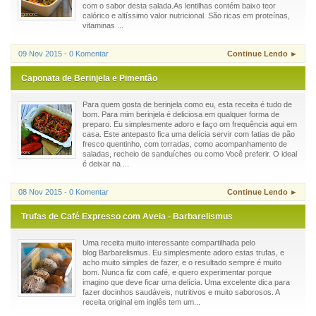
com o sabor desta salada.As lentilhas contém baixo teor
calórico e altíssimo valor nutricional. São ricas em proteínas,
vitaminas ...
09 Nov 2015 - 0 Komentar
Continue Lendo ►
Caponata de Berinjela e Pimentão
Para quem gosta de berinjela como eu, esta receita é tudo de
bom. Para mim berinjela é deliciosa em qualquer forma de
preparo. Eu simplesmente adoro e faço om frequência aqui em
casa. Este antepasto fica uma delícia servir com fatias de pão
fresco quentinho, com torradas, como acompanhamento de
saladas, recheio de sanduíches ou como Você preferir. O ideal
é deixar na ...
08 Nov 2015 - 0 Komentar
Continue Lendo ►
Trufas de Café Expresso com Aveia - Barbarelismus
Uma receita muito interessante compartilhada pelo
blog Barbarelismus. Eu simplesmente adoro estas trufas, e
acho muito simples de fazer, e o resultado sempre é muito
bom. Nunca fiz com café, e quero experimentar porque
imagino que deve ficar uma delícia. Uma excelente dica para
fazer docinhos saudáveis, nutritivos e muito saborosos. A
receita original em inglês tem um...