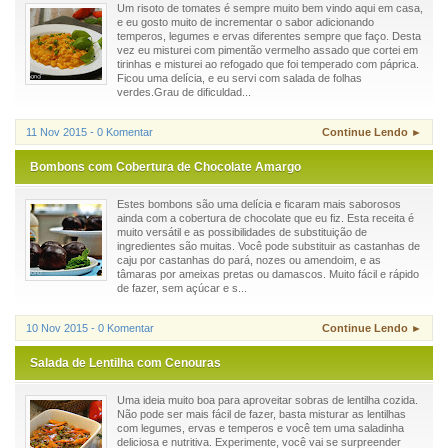
Um risoto de tomates é sempre muito bem vindo aqui em casa,
e eu gosto muito de incrementar o sabor adicionando
temperos, legumes e ervas diferentes sempre que faço. Desta
vez eu misturei com pimentão vermelho assado que cortei em
tirinhas e misturei ao refogado que foi temperado com páprica.
Ficou uma delícia, e eu servi com salada de folhas
verdes.Grau de dificuldad...
11 Nov 2015 - 0 Komentar
Continue Lendo ►
Bombons com Cobertura de Chocolate Amargo
Estes bombons são uma delícia e ficaram mais saborosos
ainda com a cobertura de chocolate que eu fiz. Esta receita é
muito versátil e as possibilidades de substituição de
ingredientes são muitas. Você pode substituir as castanhas de
caju por castanhas do pará, nozes ou amendoim, e as
tâmaras por ameixas pretas ou damascos. Muito fácil e rápido
de fazer, sem açúcar e s...
10 Nov 2015 - 0 Komentar
Continue Lendo ►
Salada de Lentilha com Cenouras
Uma ideia muito boa para aproveitar sobras de lentilha cozida.
Não pode ser mais fácil de fazer, basta misturar as lentilhas
com legumes, ervas e temperos e você tem uma saladinha
deliciosa e nutritiva. Experimente, você vai se surpreender