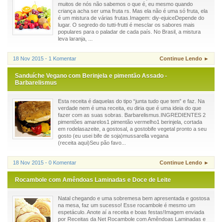
muitos de nós não sabemos o que é, eu mesmo quando
criança acha ser uma fruta rs. Mas ela não é uma só fruta, ela
é um mistura de várias frutas.Imagem: diy-ejuiceDepende do
lugar. O segredo do tutti-frutti é mesclar os sabores mais
populares para o paladar de cada país. No Brasil, a mistura
leva laranja, ...
18 Nov 2015 - 1 Komentar
Continue Lendo ►
Sanduíche Vegano com Berinjela e pimentão Assado -
Barbarelismus
Esta receita é daquelas do tipo “junta tudo que tem” e faz. Na
verdade nem é uma receita, eu diria que é uma ideia do que
fazer com as suas sobras. Barbarelismus.INGREDIENTES 2
pimentões amarelos1 pimentão vermelho1 berinjela, cortada
em rodelasazeite, a gostosal, a gostobife vegetal pronto a seu
gosto (eu usei bife de soja)mussarella vegana
(receita aqui)Seu pão favo...
18 Nov 2015 - 0 Komentar
Continue Lendo ►
Rocambole com Amêndoas Laminadas e Doce de Leite
Natal chegando e uma sobremesa bem apresentada e gostosa
na mesa, faz um sucesso! Esse rocambole é mesmo um
espetáculo. Anote aí a receita e boas festas!Imagem enviada
por Receitas da Net Rocambole com Amêndoas Laminadas e