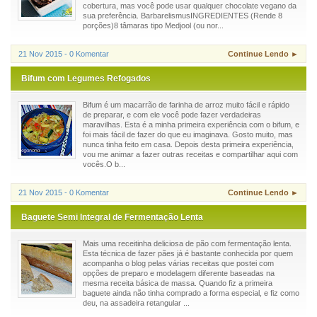
cobertura, mas você pode usar qualquer chocolate vegano da
sua preferência. BarbarelismusINGREDIENTES (Rende 8
porções)8 tâmaras tipo Medjool (ou nor...
21 Nov 2015 - 0 Komentar
Continue Lendo ►
Bifum com Legumes Refogados
Bifum é um macarrão de farinha de arroz muito fácil e rápido
de preparar, e com ele você pode fazer verdadeiras
maravilhas. Esta é a minha primeira experiência com o bifum, e
foi mais fácil de fazer do que eu imaginava. Gosto muito, mas
nunca tinha feito em casa. Depois desta primeira experiência,
vou me animar a fazer outras receitas e compartilhar aqui com
vocês.O b...
21 Nov 2015 - 0 Komentar
Continue Lendo ►
Baguete Semi Integral de Fermentação Lenta
Mais uma receitinha deliciosa de pão com fermentação lenta.
Esta técnica de fazer pães já é bastante conhecida por quem
acompanha o blog pelas várias receitas que postei com
opções de preparo e modelagem diferente baseadas na
mesma receita básica de massa. Quando fiz a primeira
baguete ainda não tinha comprado a forma especial, e fiz como
deu, na assadeira retangular ...