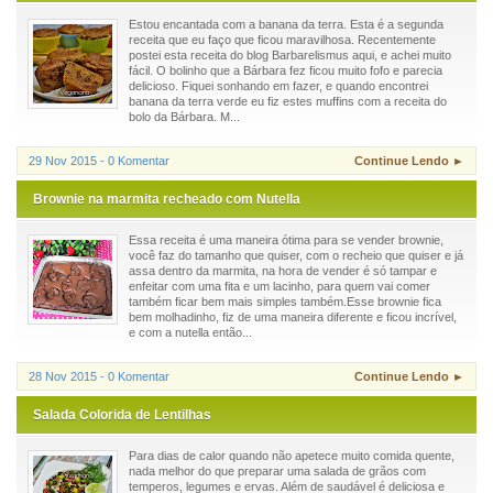
Estou encantada com a banana da terra. Esta é a segunda
receita que eu faço que ficou maravilhosa. Recentemente
postei esta receita do blog Barbarelismus aqui, e achei muito
fácil. O bolinho que a Bárbara fez ficou muito fofo e parecia
delicioso. Fiquei sonhando em fazer, e quando encontrei
banana da terra verde eu fiz estes muffins com a receita do
bolo da Bárbara. M...
29 Nov 2015 - 0 Komentar
Continue Lendo ►
Brownie na marmita recheado com Nutella
Essa receita é uma maneira ótima para se vender brownie,
você faz do tamanho que quiser, com o recheio que quiser e já
assa dentro da marmita, na hora de vender é só tampar e
enfeitar com uma fita e um lacinho, para quem vai comer
também ficar bem mais simples também.Esse brownie fica
bem molhadinho, fiz de uma maneira diferente e ficou incrível,
e com a nutella então...
28 Nov 2015 - 0 Komentar
Continue Lendo ►
Salada Colorida de Lentilhas
Para dias de calor quando não apetece muito comida quente,
nada melhor do que preparar uma salada de grãos com
temperos, legumes e ervas. Além de saudável é deliciosa e