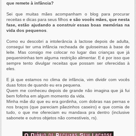
que remete à infância?
Sei que muitas mães acompanham o blog para procurar
receitas e dicas para seus filhos
e são vocês mães, que nesta
fase, estão ajudando a construir essas boas memórias na
vida dos pequenos
.
Como eu descobri a intolerância à lactose depois de adulta,
consegui ter uma infância recheada de guloseimas à base de
leite. Mas consigo me colocar no lugar das crianças que já
pequenininhas tem alguma restrição alimentar. E é por isso que
sempre tento divulgar receitas que possam ser oferecidas à
eles.
E já que estamos no clima de infância, vim dividir com vocês
duas fotos de quando eu era pequena.
Quem me conheceu depois de grande não imagina que já fui
bem fofinha em algum momento da vida.
Minha mãe diz que eu era gordinha, com dobras nas pernas e
nos braços (que pareciam pãezinhos caseiro) e que comia de
tudo, o que me ofereciam eu mandava pra dentro (inclusive
sabonete e outros objetos não comestíveis, rs).