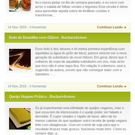
foi o nosso jantar no fim de semana passado, e eu servi com
arroz e salada de folhas verdes e legumes.Esta receita é ótima
para aproveitar aquela sobra de lentilhas cozidas e
transformar...
14 Nov 2015 - 0 Komentar
Continue Lendo ►
Bolo de Baunilha sem Glúten - Barbarelismus
Esse bolo é dos deuses e foi minha primeira experiência com
aquafaba (a água do grão-de-bico); parece mesmo ser a nova
geração de substitutos de ovos! Adorei. Em geral, dizem que 3
colheres de sopa de aquafaba substituem um ovo, mas acho
que isso não é uma regra fixa. Em relação à cobertura, usei a
sugestão da autora, exceto que não conseguir bater com a
batedeira -- ...
14 Nov 2015 - 0 Komentar
Continue Lendo ►
Queijo Vegano Prático - Barbarelismus
Eu já experimentei uma infinidade de queijos veganos, mas o
que essa tem de interessante é o queijo poder ser fatiado e
derretido. É super simples e rápido de fazer, além de ter
menos calorias do que qualquer outra receita de queijo vegano
feito com oleaginosas. Usei um creme de soja para que o
resultado ficasse mais grosso, funcionou muito bem. Como eu
sempre digo, a...