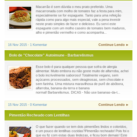
Macarrão é sem dúvida o meu prato preferido. Uma
macarronada com molho de tomates faz a festa para mim,
especialmente se for espaguete. Tanto para uma refeição
rápida como para algo mais especial, vale a pena investir
neste prato simples de fazer e delicioso. Eu servi este
espaguete com um molho caseiro de tomates bem maduros,
alho e pimentão vermelho e como acompanha...
16 Nov 2015 - 1 Komentar
Continue Lendo ►
Bolo de "Chocolate" Autoimune - Barbarelismus
Esse bolo é para qualquer pessoa que sofra de alergia
alimentar. Muito embora eu não goste muito de alfarroba, achei
o bolo incrivelmente saboroso! Totalmente vegano, sem
açúcares processados, sem oleaginosas, sem chocolate e
sem farinha. Uma mistura maravilhosa de purê de abóbora,
alfarroba, banana-da-terra e banana
normal! Barbarelismus. DICAS - Não use bananas-da-t...
15 Nov 2015 - 0 Komentar
Continue Lendo ►
Pimentão Recheado com Lentilhas
O que fazer quando se tem dois pimentões lindos e coloridos,
e um pouco de lentilhas cozidas?Pimentão recheado! Pois foi o
que eu fiz com estas duas lindezas, e ficou bom demais! Este