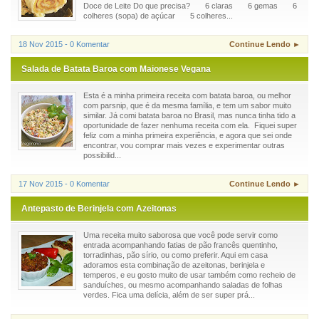
Doce de Leite Do que precisa? 6 claras 6 gemas 6
colheres (sopa) de açúcar 5 colheres...
18 Nov 2015 - 0 Komentar
Continue Lendo ►
Salada de Batata Baroa com Maionese Vegana
Esta é a minha primeira receita com batata baroa, ou melhor
com parsnip, que é da mesma família, e tem um sabor muito
similar. Já comi batata baroa no Brasil, mas nunca tinha tido a
oportunidade de fazer nenhuma receita com ela. Fiquei super
feliz com a minha primeira experiência, e agora que sei onde
encontrar, vou comprar mais vezes e experimentar outras
possibilid...
17 Nov 2015 - 0 Komentar
Continue Lendo ►
Antepasto de Berinjela com Azeitonas
Uma receita muito saborosa que você pode servir como
entrada acompanhando fatias de pão francês quentinho,
torradinhas, pão sírio, ou como preferir. Aqui em casa
adoramos esta combinação de azeitonas, berinjela e
temperos, e eu gosto muito de usar também como recheio de
sanduíches, ou mesmo acompanhando saladas de folhas
verdes. Fica uma delícia, além de ser super prá...