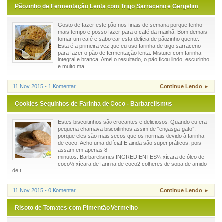
Pãozinho de Fermentação Lenta com Trigo Sarraceno e Gergelim
Gosto de fazer este pão nos finais de semana porque tenho
mais tempo e posso fazer para o café da manhã. Bom demais
tomar um café e saborear esta delícia de pãozinho quente.
Esta é a primeira vez que eu uso farinha de trigo sarraceno
para fazer o pão de fermentação lenta. Misturei com farinha
integral e branca. Amei o resultado, o pão ficou lindo, escurinho
e muito ma...
11 Nov 2015 - 1 Komentar
Continue Lendo ►
Cookies Sequinhos de Farinha de Coco - Barbarelismus
Estes biscoitinhos são crocantes e deliciosos. Quando eu era
pequena chamava biscoitinhos assim de “engasga-gato”,
porque eles são mais secos que os normais devido à farinha
de coco. Acho uma delícia! E ainda são super práticos, pois
assam em apenas 8
minutos. Barbarelismus.INGREDIENTES¼ xícara de óleo de
coco½ xícara de farinha de coco2 colheres de sopa de amido
de t...
11 Nov 2015 - 0 Komentar
Continue Lendo ►
Risoto de Tomates com Pimentão Vermelho