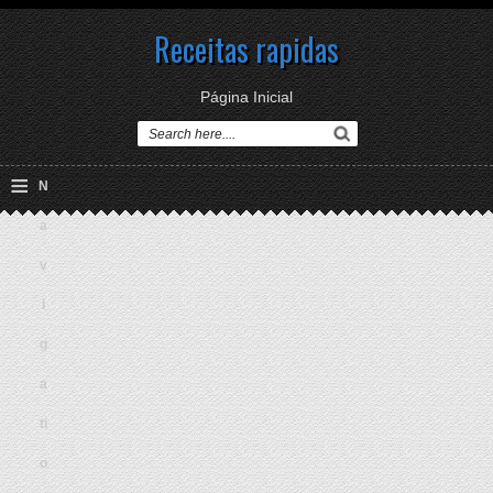
Receitas rapidas
Página Inicial
≡
N
a
v
i
g
a
ti
o