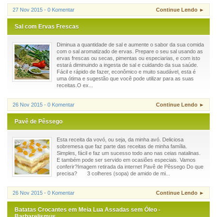
27 Nov 2015 - 0 Komentar
Continue Lendo ►
Sal com Ervas Frescas
Diminua a quantidade de sal e aumente o sabor da sua comida
com o sal aromatizado de ervas. Prepare o seu sal usando as
ervas frescas ou secas, pimentas ou especiarias, e com isto
estará diminuindo a ingesta de sal e cuidando da sua saúde.
Fácil e rápido de fazer, econômico e muito saudável, esta é
uma ótima e sugestão que você pode utilizar para as suas
receitas.O ex...
26 Nov 2015 - 0 Komentar
Continue Lendo ►
Pavê de Pêssego
Esta receita da vovó, ou seja, da minha avó. Deliciosa
sobremesa que faz parte das receitas de minha família.
Simples, fácil e faz um sucesso todo ano nas ceias natalinas.
E também pode ser servido em ocasiões especiais. Vamos
conferir?Imagem retirada da internet Pavê de Pêssego Do que
precisa? 3 colheres (sopa) de amido de mi...
26 Nov 2015 - 0 Komentar
Continue Lendo ►
Batatas Crocantes em Meia Lua Assadas sem Óleo -
Barbarelismus