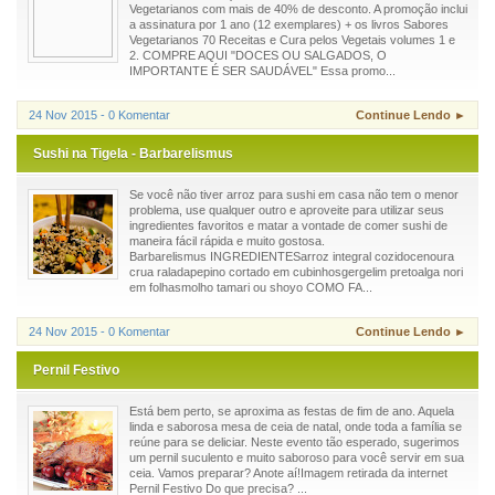
Vegetarianos com mais de 40% de desconto. A promoção inclui
a assinatura por 1 ano (12 exemplares) + os livros Sabores
Vegetarianos 70 Receitas e Cura pelos Vegetais volumes 1 e
2. COMPRE AQUI "DOCES OU SALGADOS, O
IMPORTANTE É SER SAUDÁVEL" Essa promo...
24 Nov 2015 - 0 Komentar
Continue Lendo ►
Sushi na Tigela - Barbarelismus
Se você não tiver arroz para sushi em casa não tem o menor
problema, use qualquer outro e aproveite para utilizar seus
ingredientes favoritos e matar a vontade de comer sushi de
maneira fácil rápida e muito gostosa.
Barbarelismus INGREDIENTESarroz integral cozidocenoura
crua raladapepino cortado em cubinhosgergelim pretoalga nori
em folhasmolho tamari ou shoyo COMO FA...
24 Nov 2015 - 0 Komentar
Continue Lendo ►
Pernil Festivo
Está bem perto, se aproxima as festas de fim de ano. Aquela
linda e saborosa mesa de ceia de natal, onde toda a família se
reúne para se deliciar. Neste evento tão esperado, sugerimos
um pernil suculento e muito saboroso para você servir em sua
ceia. Vamos preparar? Anote aí!Imagem retirada da internet
Pernil Festivo Do que precisa? ...