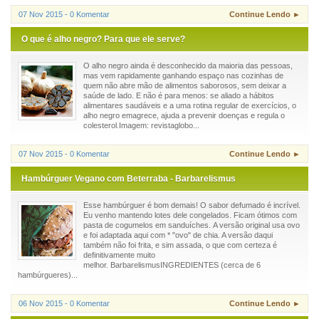
07 Nov 2015 - 0 Komentar
Continue Lendo ►
O que é alho negro? Para que ele serve?
O alho negro ainda é desconhecido da maioria das pessoas,
mas vem rapidamente ganhando espaço nas cozinhas de
quem não abre mão de alimentos saborosos, sem deixar a
saúde de lado. E não é para menos: se aliado a hábitos
alimentares saudáveis e a uma rotina regular de exercícios, o
alho negro emagrece, ajuda a prevenir doenças e regula o
colesterol.Imagem: revistaglobo...
07 Nov 2015 - 0 Komentar
Continue Lendo ►
Hambúrguer Vegano com Beterraba - Barbarelismus
Esse hambúrguer é bom demais! O sabor defumado é incrível.
Eu venho mantendo lotes dele congelados. Ficam ótimos com
pasta de cogumelos em sanduíches. A versão original usa ovo
e foi adaptada aqui com * "ovo" de chia. A versão daqui
também não foi frita, e sim assada, o que com certeza é
definitivamente muito
melhor. BarbarelismusINGREDIENTES (cerca de 6
hambúrgueres)...
06 Nov 2015 - 0 Komentar
Continue Lendo ►