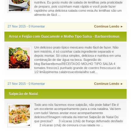
nutritiva. Eu gosto muito de salada de lentilhas pela praticidade
de preparo, pois cozinham mais rápido e você pode fazer
rapidinho uma deliciosa salada como esta.As lentilhas são um
alimento de fácil ...
27 Nov 2015 - 0 Komentar
Continue Lendo ►
Arroz e Feijão com Guacamole e Molho Tipo Salsa - Barbarelismus
Um delicioso prato típico mexicano muito fácil de fazer. Não
tem mistério, é só cozinhar cada ingrediente separado e
depois montar. Só coisa simples, deliciosa e nutritiva em uma
combinação de dar água na boca. Sugestão do
blog BarbarelismusRECEITA DO MOLHO TIPO SALSA 4
tomates frescos1 punhado grande de coentro frescosuco de
1/2 limãopimenta calabresacebola/alho salt...
27 Nov 2015 - 0 Komentar
Continue Lendo ►
Salpicão de Natal
Todo ano nós fazemos esse salpicão, não pode faltar! Ele é
um excelente acompanhamento para a ceia natalina. Vai bem
com tudo! Vamos anotar esse acompanhamento
delicioso!!!Imagem retirada da internet Salpicão de Natal Do
que precisa? 3 xícaras (chá) de frango defumado desfiado
2 xícaras (chá) de cenoura crua ralada no ...