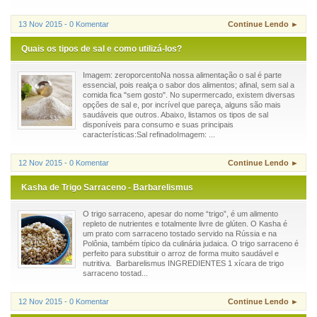
13 Nov 2015 - 0 Komentar
Continue Lendo ►
Quais os tipos de sal e como utilizá-los?
Imagem: zeroporcentoNa nossa alimentação o sal é parte
essencial, pois realça o sabor dos alimentos; afinal, sem sal a
comida fica "sem gosto". No supermercado, existem diversas
opções de sal e, por incrível que pareça, alguns são mais
saudáveis que outros. Abaixo, listamos os tipos de sal
disponíveis para consumo e suas principais
características:Sal refinadoImagem: ...
12 Nov 2015 - 0 Komentar
Continue Lendo ►
Kasha de Trigo Sarraceno - Barbarelismus
O trigo sarraceno, apesar do nome “trigo”, é um alimento
repleto de nutrientes e totalmente livre de glúten. O Kasha é
um prato com sarraceno tostado servido na Rússia e na
Polônia, também típico da culinária judaica. O trigo sarraceno é
perfeito para substituir o arroz de forma muito saudável e
nutritiva. Barbarelismus INGREDIENTES 1 xícara de trigo
sarraceno tostad...
12 Nov 2015 - 0 Komentar
Continue Lendo ►