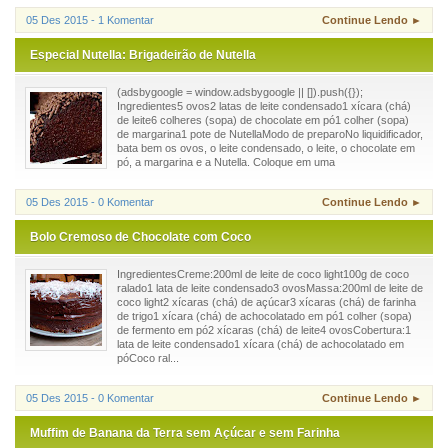
05 Des 2015 - 1 Komentar
Continue Lendo ►
Especial Nutella: Brigadeirão de Nutella
(adsbygoogle = window.adsbygoogle || []).push({});
Ingredientes5 ovos2 latas de leite condensado1 xícara (chá)
de leite6 colheres (sopa) de chocolate em pó1 colher (sopa)
de margarina1 pote de NutellaModo de preparoNo liquidificador,
bata bem os ovos, o leite condensado, o leite, o chocolate em
pó, a margarina e a Nutella. Coloque em uma
05 Des 2015 - 0 Komentar
Continue Lendo ►
Bolo Cremoso de Chocolate com Coco
IngredientesCreme:200ml de leite de coco light100g de coco
ralado1 lata de leite condensado3 ovosMassa:200ml de leite de
coco light2 xícaras (chá) de açúcar3 xícaras (chá) de farinha
de trigo1 xícara (chá) de achocolatado em pó1 colher (sopa)
de fermento em pó2 xícaras (chá) de leite4 ovosCobertura:1
lata de leite condensado1 xícara (chá) de achocolatado em
póCoco ral...
05 Des 2015 - 0 Komentar
Continue Lendo ►
Muffim de Banana da Terra sem Açúcar e sem Farinha