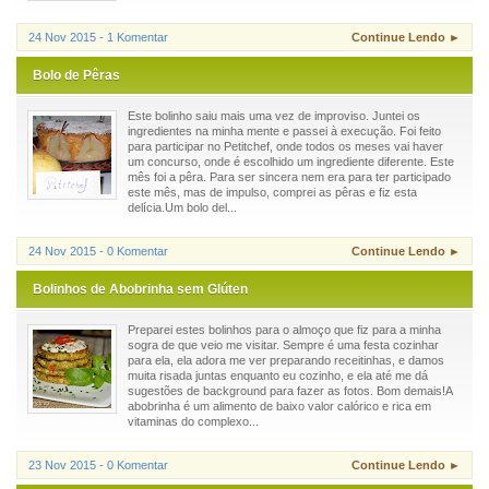
24 Nov 2015 - 1 Komentar
Continue Lendo ►
Bolo de Pêras
Este bolinho saiu mais uma vez de improviso. Juntei os
ingredientes na minha mente e passei à execução. Foi feito
para participar no Petitchef, onde todos os meses vai haver
um concurso, onde é escolhido um ingrediente diferente. Este
mês foi a pêra. Para ser sincera nem era para ter participado
este mês, mas de impulso, comprei as pêras e fiz esta
delícia.Um bolo del...
24 Nov 2015 - 0 Komentar
Continue Lendo ►
Bolinhos de Abobrinha sem Glúten
Preparei estes bolinhos para o almoço que fiz para a minha
sogra de que veio me visitar. Sempre é uma festa cozinhar
para ela, ela adora me ver preparando receitinhas, e damos
muita risada juntas enquanto eu cozinho, e ela até me dá
sugestões de background para fazer as fotos. Bom demais!A
abobrinha é um alimento de baixo valor calórico e rica em
vitaminas do complexo...
23 Nov 2015 - 0 Komentar
Continue Lendo ►