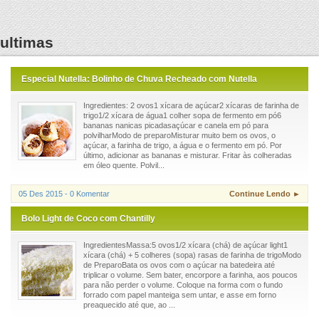
ultimas
Especial Nutella: Bolinho de Chuva Recheado com Nutella
Ingredientes: 2 ovos1 xícara de açúcar2 xícaras de farinha de
trigo1/2 xícara de água1 colher sopa de fermento em pó6
bananas nanicas picadasaçúcar e canela em pó para
polvilharModo de preparoMisturar muito bem os ovos, o
açúcar, a farinha de trigo, a água e o fermento em pó. Por
último, adicionar as bananas e misturar. Fritar às colheradas
em óleo quente. Polvil...
05 Des 2015 - 0 Komentar
Continue Lendo ►
Bolo Light de Coco com Chantilly
IngredientesMassa:5 ovos1/2 xícara (chá) de açúcar light1
xícara (chá) + 5 colheres (sopa) rasas de farinha de trigoModo
de PreparoBata os ovos com o açúcar na batedeira até
triplicar o volume. Sem bater, encorpore a farinha, aos poucos
para não perder o volume. Coloque na forma com o fundo
forrado com papel manteiga sem untar, e asse em forno
preaquecido até que, ao ...