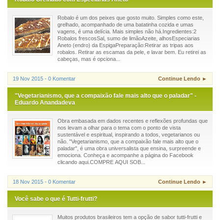
Robalo é um dos peixes que gosto muito. Simples como este,
grelhado, acompanhado de uma batatinha cozida e umas
vagens, é uma delícia. Mais simples não há.Ingredientes:2
Robalos frescosSal, sumo de limãoAzeite, alhosEspeciarias
Aneto (endro) da EspigaPreparação:Retirar as tripas aos
robalos. Retirar as escamas da pele, e lavar bem. Eu retirei as
cabeças, mas é opciona...
19 Nov 2015 - 0 Komentar
Continue Lendo ►
"Vegetarianismo, que a compaixão fale mais alto que o paladar" -
Eduardo Anandadeva
Obra embasada em dados recentes e reflexões profundas que
nos levam a olhar para o tema com o ponto de vista
sustentável e espiritual, inspirando a todos, vegetarianos ou
não. "Vegetarianismo, que a compaixão fale mais alto que o
paladar", é uma obra universalista que ensina, surpreende e
emociona. Conheça e acompanhe a página do Facebook
clicando aqui.COMPRE AQUI SOB...
18 Nov 2015 - 0 Komentar
Continue Lendo ►
Você sabe o que é Tutti-frutti?
Muitos produtos brasileiros tem a opção de sabor tutti-frutti e