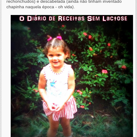
rechonchudos) e descabelada (ainda não tinham inventado
chapinha naquela época - oh vida).