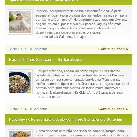
Imagem: zeroporcentoNa nossa alimentação o sal é parte
essencial, pois realça o sabor dos alimentos; afinal, sem sal a
comida fica "sem gosto". No supermercado, existem diversas
opções de sal e, por incrível que pareça, alguns são mais
saudáveis que outros. Abaixo, listamos os tipos de sal
disponíveis para consumo e suas principais
características:Sal refinadoImagem: ...
12 Nov 2015 - 0 Komentar
Continue Lendo ►
Kasha de Trigo Sarraceno - Barbarelismus
O trigo sarraceno, apesar do nome “trigo”, é um alimento
repleto de nutrientes e totalmente livre de glúten. O Kasha é
um prato com sarraceno tostado servido na Rússia e na
Polônia, também típico da culinária judaica. O trigo sarraceno é
perfeito para substituir o arroz de forma muito saudável e
nutritiva. Barbarelismus INGREDIENTES 1 xícara de trigo
sarraceno tostad...
12 Nov 2015 - 0 Komentar
Continue Lendo ►
Pãozinho de Fermentação Lenta com Trigo Sarraceno e Gergelim
Gosto de fazer este pão nos finais de semana porque tenho
mais tempo e posso fazer para o café da manhã. Bom demais