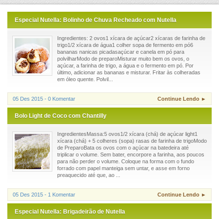
Especial Nutella: Bolinho de Chuva Recheado com Nutella
Ingredientes: 2 ovos1 xícara de açúcar2 xícaras de farinha de
trigo1/2 xícara de água1 colher sopa de fermento em pó6
bananas nanicas picadasaçúcar e canela em pó para
polvilharModo de preparoMisturar muito bem os ovos, o
açúcar, a farinha de trigo, a água e o fermento em pó. Por
último, adicionar as bananas e misturar. Fritar às colheradas
em óleo quente. Polvil...
05 Des 2015 - 0 Komentar
Continue Lendo ►
Bolo Light de Coco com Chantilly
IngredientesMassa:5 ovos1/2 xícara (chá) de açúcar light1
xícara (chá) + 5 colheres (sopa) rasas de farinha de trigoModo
de PreparoBata os ovos com o açúcar na batedeira até
triplicar o volume. Sem bater, encorpore a farinha, aos poucos
para não perder o volume. Coloque na forma com o fundo
forrado com papel manteiga sem untar, e asse em forno
preaquecido até que, ao ...
05 Des 2015 - 1 Komentar
Continue Lendo ►
Especial Nutella: Brigadeirão de Nutella