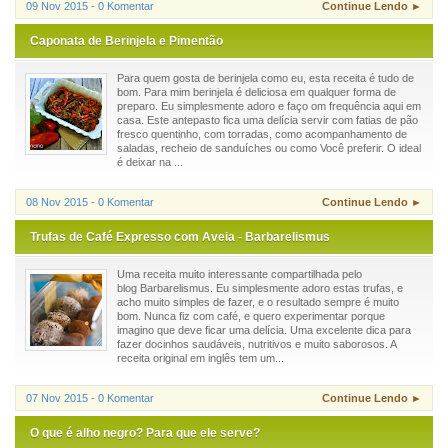
09 Nov 2015 - 0 Komentar
Continue Lendo ►
Caponata de Berinjela e Pimentão
Para quem gosta de berinjela como eu, esta receita é tudo de
bom. Para mim berinjela é deliciosa em qualquer forma de
preparo. Eu simplesmente adoro e faço om frequência aqui em
casa. Este antepasto fica uma delícia servir com fatias de pão
fresco quentinho, com torradas, como acompanhamento de
saladas, recheio de sanduíches ou como Você preferir. O ideal
é deixar na ...
08 Nov 2015 - 0 Komentar
Continue Lendo ►
Trufas de Café Expresso com Aveia - Barbarelismus
Uma receita muito interessante compartilhada pelo
blog Barbarelismus. Eu simplesmente adoro estas trufas, e
acho muito simples de fazer, e o resultado sempre é muito
bom. Nunca fiz com café, e quero experimentar porque
imagino que deve ficar uma delícia. Uma excelente dica para
fazer docinhos saudáveis, nutritivos e muito saborosos. A
receita original em inglês tem um...
07 Nov 2015 - 0 Komentar
Continue Lendo ►
O que é alho negro? Para que ele serve?