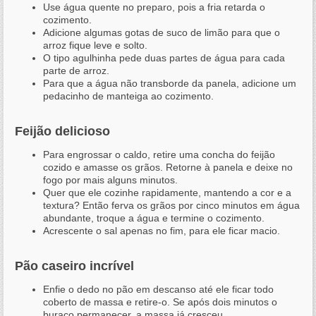
Use água quente no preparo, pois a fria retarda o
cozimento.
Adicione algumas gotas de suco de limão para que o
arroz fique leve e solto.
O tipo agulhinha pede duas partes de água para cada
parte de arroz.
Para que a água não transborde da panela, adicione um
pedacinho de manteiga ao cozimento.
Feijão delicioso
Para engrossar o caldo, retire uma concha do feijão
cozido e amasse os grãos. Retorne à panela e deixe no
fogo por mais alguns minutos.
Quer que ele cozinhe rapidamente, mantendo a cor e a
textura? Então ferva os grãos por cinco minutos em água
abundante, troque a água e termine o cozimento.
Acrescente o sal apenas no fim, para ele ficar macio.
Pão caseiro incrível
Enfie o dedo no pão em descanso até ele ficar todo
coberto de massa e retire-o. Se após dois minutos o
buraco permanecer, a massa já cresceu.