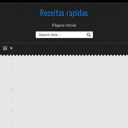
Receitas rapidas
Página Inicial
≡
N
a
v
i
g
a
ti
o