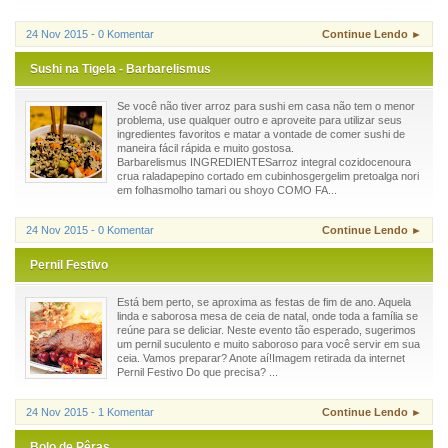
24 Nov 2015 - 0 Komentar
Continue Lendo ►
Sushi na Tigela - Barbarelismus
Se você não tiver arroz para sushi em casa não tem o menor
problema, use qualquer outro e aproveite para utilizar seus
ingredientes favoritos e matar a vontade de comer sushi de
maneira fácil rápida e muito gostosa.
Barbarelismus INGREDIENTESarroz integral cozidocenoura
crua raladapepino cortado em cubinhosgergelim pretoalga nori
em folhasmolho tamari ou shoyo COMO FA...
24 Nov 2015 - 0 Komentar
Continue Lendo ►
Pernil Festivo
Está bem perto, se aproxima as festas de fim de ano. Aquela
linda e saborosa mesa de ceia de natal, onde toda a família se
reúne para se deliciar. Neste evento tão esperado, sugerimos
um pernil suculento e muito saboroso para você servir em sua
ceia. Vamos preparar? Anote aí!Imagem retirada da internet
Pernil Festivo Do que precisa? ...
24 Nov 2015 - 1 Komentar
Continue Lendo ►
Bolo de Pêras