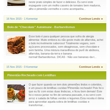
neste prato simples de fazer e delicioso. Eu servi este
espaguete com um molho caseiro de tomates bem maduros,
alho e pimentão vermelho e como acompanha...
16 Nov 2015 - 1 Komentar
Continue Lendo ►
Bolo de "Chocolate" Autoimune - Barbarelismus
Esse bolo é para qualquer pessoa que sofra de alergia
alimentar. Muito embora eu não goste muito de alfarroba, achei
o bolo incrivelmente saboroso! Totalmente vegano, sem
açúcares processados, sem oleaginosas, sem chocolate e
sem farinha. Uma mistura maravilhosa de purê de abóbora,
alfarroba, banana-da-terra e banana
normal! Barbarelismus. DICAS - Não use bananas-da-t...
15 Nov 2015 - 0 Komentar
Continue Lendo ►
Pimentão Recheado com Lentilhas
O que fazer quando se tem dois pimentões lindos e coloridos,
e um pouco de lentilhas cozidas?Pimentão recheado! Pois foi o
que eu fiz com estas duas lindezas, e ficou bom demais! Este
foi o nosso jantar no fim de semana passado, e eu servi com
arroz e salada de folhas verdes e legumes.Esta receita é ótima
para aproveitar aquela sobra de lentilhas cozidas e
transformar...