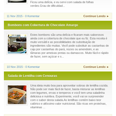
Ficou uma delícia, e eu servi com salada de folhas
verdes.Grau de dificuldad...
11 Nov 2015 - 0 Komentar
Continue Lendo ►
Bombons com Cobertura de Chocolate Amargo
Estes bombons são uma delícia e ficaram mais saborosos
ainda com a cobertura de chocolate que eu fiz. Esta receita é
muito versátil e as possibilidades de substituição de
ingredientes são muitas. Você pode substituir as castanhas de
caju por castanhas do pará, nozes ou amendoim, e as
tâmaras por ameixas pretas ou damascos. Muito fácil e rápido
de fazer, sem açúcar e s...
10 Nov 2015 - 0 Komentar
Continue Lendo ►
Salada de Lentilha com Cenouras
Uma ideia muito boa para aproveitar sobras de lentilha cozida.
Não pode ser mais fácil de fazer, basta misturar as lentilhas
com legumes, ervas e temperos e você tem uma saladinha
deliciosa e nutritiva. Experimente, você vai se surpreender
com o sabor desta salada.As lentilhas contém baixo teor
calórico e altíssimo valor nutricional. São ricas em proteínas,
vitaminas ...