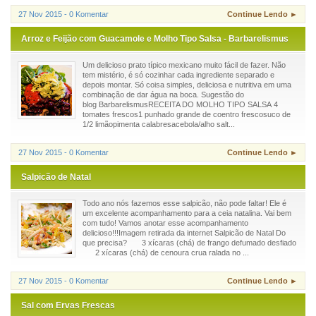
27 Nov 2015 - 0 Komentar
Continue Lendo ►
Arroz e Feijão com Guacamole e Molho Tipo Salsa - Barbarelismus
Um delicioso prato típico mexicano muito fácil de fazer. Não
tem mistério, é só cozinhar cada ingrediente separado e
depois montar. Só coisa simples, deliciosa e nutritiva em uma
combinação de dar água na boca. Sugestão do
blog BarbarelismusRECEITA DO MOLHO TIPO SALSA 4
tomates frescos1 punhado grande de coentro frescosuco de
1/2 limãopimenta calabresacebola/alho salt...
27 Nov 2015 - 0 Komentar
Continue Lendo ►
Salpicão de Natal
Todo ano nós fazemos esse salpicão, não pode faltar! Ele é
um excelente acompanhamento para a ceia natalina. Vai bem
com tudo! Vamos anotar esse acompanhamento
delicioso!!!Imagem retirada da internet Salpicão de Natal Do
que precisa? 3 xícaras (chá) de frango defumado desfiado
2 xícaras (chá) de cenoura crua ralada no ...
27 Nov 2015 - 0 Komentar
Continue Lendo ►
Sal com Ervas Frescas