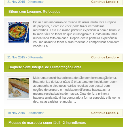
21 Nov 2015 - 0 Komentar
Continue Lendo ►
Bifum com Legumes Refogados
Bifum é um macarrão de farinha de arroz muito fácil e rápido
de preparar, e com ele você pode fazer verdadeiras
maravilhas. Esta é a minha primeira experiência com o bifum, e
foi mais fácil de fazer do que eu imaginava. Gosto muito, mas
nunca tinha feito em casa. Depois desta primeira experiência,
vou me animar a fazer outras receitas e compartilhar aqui com
vocês.O b...
21 Nov 2015 - 0 Komentar
Continue Lendo ►
Baguete Semi Integral de Fermentação Lenta
Mais uma receitinha deliciosa de pão com fermentação lenta.
Esta técnica de fazer pães já é bastante conhecida por quem
acompanha o blog pelas várias receitas que postei com
opções de preparo e modelagem diferente baseadas na
mesma receita básica de massa. Quando fiz a primeira
baguete ainda não tinha comprado a forma especial, e fiz como
deu, na assadeira retangular ...
19 Nov 2015 - 0 Komentar
Continue Lendo ►
Mousse de maracujá super fácil - 2 ingredientes