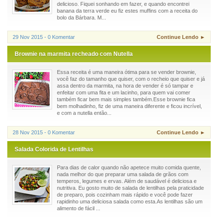
delicioso. Fiquei sonhando em fazer, e quando encontrei
banana da terra verde eu fiz estes muffins com a receita do
bolo da Bárbara. M...
29 Nov 2015 - 0 Komentar
Continue Lendo ►
Brownie na marmita recheado com Nutella
Essa receita é uma maneira ótima para se vender brownie,
você faz do tamanho que quiser, com o recheio que quiser e já
assa dentro da marmita, na hora de vender é só tampar e
enfeitar com uma fita e um lacinho, para quem vai comer
também ficar bem mais simples também.Esse brownie fica
bem molhadinho, fiz de uma maneira diferente e ficou incrível,
e com a nutella então...
28 Nov 2015 - 0 Komentar
Continue Lendo ►
Salada Colorida de Lentilhas
Para dias de calor quando não apetece muito comida quente,
nada melhor do que preparar uma salada de grãos com
temperos, legumes e ervas. Além de saudável é deliciosa e
nutritiva. Eu gosto muito de salada de lentilhas pela praticidade
de preparo, pois cozinham mais rápido e você pode fazer
rapidinho uma deliciosa salada como esta.As lentilhas são um
alimento de fácil ...