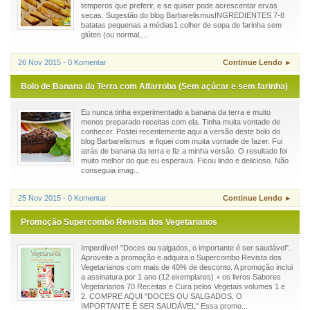
temperos que preferir, e se quiser pode acrescentar ervas
secas. Sugestão do blog BarbarelismusINGREDIENTES 7-8
batatas pequenas a médias1 colher de sopa de farinha sem
glúten (ou normal,...
26 Nov 2015 - 0 Komentar
Continue Lendo ►
Bolo de Banana da Terra com Alfarroba (Sem açúcar e sem farinha)
Eu nunca tinha experimentado a banana da terra e muito
menos preparado receitas com ela. Tinha muita vontade de
conhecer. Postei recentemente aqui a versão deste bolo do
blog Barbarelismus e fiquei com muita vontade de fazer. Fui
atrás de banana da terra e fiz a minha versão. O resultado foi
muito melhor do que eu esperava. Ficou lindo e delicioso. Não
conseguia imag...
25 Nov 2015 - 0 Komentar
Continue Lendo ►
Promoção Supercombo Revista dos Vegetarianos
Imperdível! "Doces ou salgados, o importante é ser saudável".
Aproveite a promoção e adquira o Supercombo Revista dos
Vegetarianos com mais de 40% de desconto. A promoção inclui
a assinatura por 1 ano (12 exemplares) + os livros Sabores
Vegetarianos 70 Receitas e Cura pelos Vegetais volumes 1 e
2. COMPRE AQUI "DOCES OU SALGADOS, O
IMPORTANTE É SER SAUDÁVEL" Essa promo...