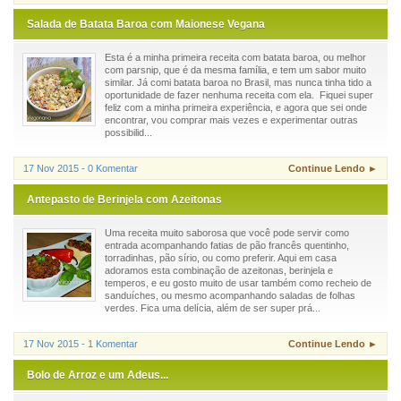
Salada de Batata Baroa com Maionese Vegana
Esta é a minha primeira receita com batata baroa, ou melhor
com parsnip, que é da mesma família, e tem um sabor muito
similar. Já comi batata baroa no Brasil, mas nunca tinha tido a
oportunidade de fazer nenhuma receita com ela. Fiquei super
feliz com a minha primeira experiência, e agora que sei onde
encontrar, vou comprar mais vezes e experimentar outras
possibilid...
17 Nov 2015 - 0 Komentar
Continue Lendo ►
Antepasto de Berinjela com Azeitonas
Uma receita muito saborosa que você pode servir como
entrada acompanhando fatias de pão francês quentinho,
torradinhas, pão sírio, ou como preferir. Aqui em casa
adoramos esta combinação de azeitonas, berinjela e
temperos, e eu gosto muito de usar também como recheio de
sanduíches, ou mesmo acompanhando saladas de folhas
verdes. Fica uma delícia, além de ser super prá...
17 Nov 2015 - 1 Komentar
Continue Lendo ►
Bolo de Arroz e um Adeus...