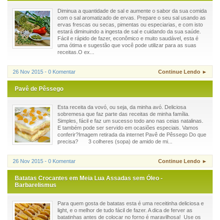
Diminua a quantidade de sal e aumente o sabor da sua comida
com o sal aromatizado de ervas. Prepare o seu sal usando as
ervas frescas ou secas, pimentas ou especiarias, e com isto
estará diminuindo a ingesta de sal e cuidando da sua saúde.
Fácil e rápido de fazer, econômico e muito saudável, esta é
uma ótima e sugestão que você pode utilizar para as suas
receitas.O ex...
26 Nov 2015 - 0 Komentar
Continue Lendo ►
Pavê de Pêssego
Esta receita da vovó, ou seja, da minha avó. Deliciosa
sobremesa que faz parte das receitas de minha família.
Simples, fácil e faz um sucesso todo ano nas ceias natalinas.
E também pode ser servido em ocasiões especiais. Vamos
conferir?Imagem retirada da internet Pavê de Pêssego Do que
precisa? 3 colheres (sopa) de amido de mi...
26 Nov 2015 - 0 Komentar
Continue Lendo ►
Batatas Crocantes em Meia Lua Assadas sem Óleo -
Barbarelismus
Para quem gosta de batatas esta é uma receitinha deliciosa e
light, e o melhor de tudo fácil de fazer. A dica de ferver as
batatinhas antes de colocar no forno é maravilhosa! Use os