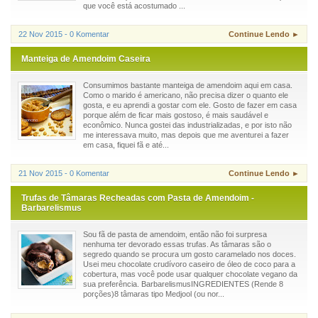
que você está acostumado ...
22 Nov 2015 - 0 Komentar
Continue Lendo ►
Manteiga de Amendoim Caseira
Consumimos bastante manteiga de amendoim aqui em casa.
Como o marido é americano, não precisa dizer o quanto ele
gosta, e eu aprendi a gostar com ele. Gosto de fazer em casa
porque além de ficar mais gostoso, é mais saudável e
econômico. Nunca gostei das industrializadas, e por isto não
me interessava muito, mas depois que me aventurei a fazer
em casa, fiquei fã e até...
21 Nov 2015 - 0 Komentar
Continue Lendo ►
Trufas de Tâmaras Recheadas com Pasta de Amendoim -
Barbarelismus
Sou fã de pasta de amendoim, então não foi surpresa
nenhuma ter devorado essas trufas. As tâmaras são o
segredo quando se procura um gosto caramelado nos doces.
Usei meu chocolate crudívoro caseiro de óleo de coco para a
cobertura, mas você pode usar qualquer chocolate vegano da
sua preferência. BarbarelismusINGREDIENTES (Rende 8
porções)8 tâmaras tipo Medjool (ou nor...