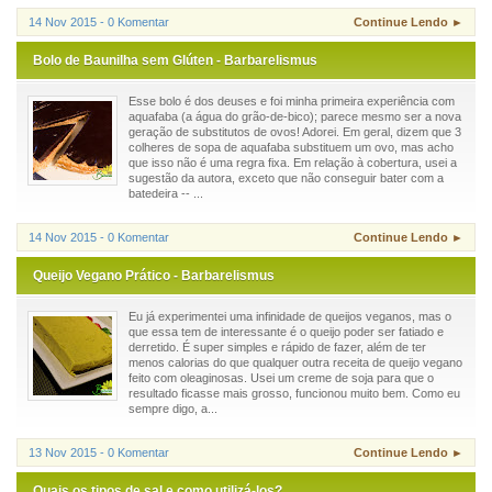
14 Nov 2015 - 0 Komentar
Continue Lendo ►
Bolo de Baunilha sem Glúten - Barbarelismus
Esse bolo é dos deuses e foi minha primeira experiência com
aquafaba (a água do grão-de-bico); parece mesmo ser a nova
geração de substitutos de ovos! Adorei. Em geral, dizem que 3
colheres de sopa de aquafaba substituem um ovo, mas acho
que isso não é uma regra fixa. Em relação à cobertura, usei a
sugestão da autora, exceto que não conseguir bater com a
batedeira -- ...
14 Nov 2015 - 0 Komentar
Continue Lendo ►
Queijo Vegano Prático - Barbarelismus
Eu já experimentei uma infinidade de queijos veganos, mas o
que essa tem de interessante é o queijo poder ser fatiado e
derretido. É super simples e rápido de fazer, além de ter
menos calorias do que qualquer outra receita de queijo vegano
feito com oleaginosas. Usei um creme de soja para que o
resultado ficasse mais grosso, funcionou muito bem. Como eu
sempre digo, a...
13 Nov 2015 - 0 Komentar
Continue Lendo ►
Quais os tipos de sal e como utilizá-los?