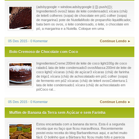
(adsbygoogle = window.adsbygoogle || []).push({});
Ingredientes5 ovos2 latas de leite condensado1 xícara (chá)
de leite6 colheres (sopa) de chocolate em pó1 colher (sopa)
de margarina1 pote de NutellaModo de preparoNo liquidificador,
bata bem os ovos, o leite condensado, o leite, o chocolate em
pó, a margarina e a Nutella. Coloque em uma
05 Des 2015 - 0 Komentar
Continue Lendo ►
Bolo Cremoso de Chocolate com Coco
IngredientesCreme:200ml de leite de coco light100g de coco
ralado1 lata de leite condensado3 ovosMassa:200ml de leite de
coco light2 xícaras (chá) de açúcar3 xícaras (chá) de farinha
de trigo1 xícara (chá) de achocolatado em pó1 colher (sopa)
de fermento em pó2 xícaras (chá) de leite4 ovosCobertura:1
lata de leite condensado1 xícara (chá) de achocolatado em
póCoco ral...
05 Des 2015 - 0 Komentar
Continue Lendo ►
Muffim de Banana da Terra sem Açúcar e sem Farinha
Estou encantada com a banana da terra. Esta é a segunda
receita que eu faço que ficou maravilhosa. Recentemente
postei esta receita do blog Barbarelismus aqui, e achei muito
fácil. O bolinho que a Bárbara fez ficou muito fofo e parecia