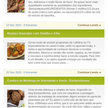
isto, deliciosos e muito fáceis de fazer. Se quiser fazer mais
quantidades aumente as quantidades dos ingredientes.
BarbarelismusINGREDIENTES (Rende 2 muffins)1/2 xícara
de aveia (marca sem glúten, se necessário)1/4 colher de chá
de extrato de baunilha...
23 Nov 2015 - 0 Komentar
Continue Lendo ►
Batatas Douradas com Tomilho e Alho
Gosto muito de assistir programas de culinária na TV,
especialmente no canal Create, onde eu aprendo muito, e
tenho a oportunidade de conhecer técnicas e receitas
diferentes. Mesmo a receita não sendo vegana, eu me inspiro
e vou para a cozinha tentar fazer a versão vegana. Para mim
é um desafio, e eu adoro quando consigo um resultado tão
bom como este que trouxe para ...
22 Nov 2015 - 0 Komentar
Continue Lendo ►
Cookies de Manteiga de Amendoim e Aveia - Barbarelismus
Uma receita deliciosa e simples de fazer. Sugestão do
blog Barbarelismus, que vem em sequência a postagem
anterior da manteiga de amendoim. Algum amante de pasta de
amendoim por aí? Eu adoro e comi tudo de tão bom que
ficou. A Bárbara usou eritrol, que é um adoçante obtido através
da fermentação da sucrose. Se você não tiver, utilize o açúcar