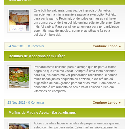
Este bolinho saiu mais uma vez de improviso. Juntei os
ingredientes na minha mente e passei à execução. Foi feito
para participar no Petitchef, onde todos os meses vai haver
um concurso, onde é escolhido um ingrediente diferente. Este
mês foi a pêra. Para ser sincera nem era para ter participado
este mês, mas de impulso, comprei as pêras e fiz esta
delícia.Um bolo del...
24 Nov 2015 - 0 Komentar
Continue Lendo ►
Bolinhos de Abobrinha sem Glúten
Preparei estes bolinhos para o almoço que fiz para a minha
sogra de que veio me visitar. Sempre é uma festa cozinhar
para ela, ela adora me ver preparando receitinhas, e damos
muita risada juntas enquanto eu cozinho, e ela até me dá
sugestões de background para fazer as fotos. Bom demais!A
abobrinha é um alimento de baixo valor calórico e rica em
vitaminas do complexo...
23 Nov 2015 - 0 Komentar
Continue Lendo ►
Muffins de Maçã e Aveia - Barbarelismus
Adoro coisinhas fáceis e rápidas de preparar em dias que não
estou com tempo para nada. Estes muffins são exatamente