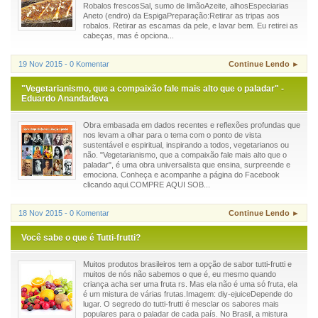
Robalos frescosSal, sumo de limãoAzeite, alhosEspeciarias
Aneto (endro) da EspigaPreparação:Retirar as tripas aos
robalos. Retirar as escamas da pele, e lavar bem. Eu retirei as
cabeças, mas é opciona...
19 Nov 2015 - 0 Komentar
Continue Lendo ►
"Vegetarianismo, que a compaixão fale mais alto que o paladar" -
Eduardo Anandadeva
Obra embasada em dados recentes e reflexões profundas que
nos levam a olhar para o tema com o ponto de vista
sustentável e espiritual, inspirando a todos, vegetarianos ou
não. "Vegetarianismo, que a compaixão fale mais alto que o
paladar", é uma obra universalista que ensina, surpreende e
emociona. Conheça e acompanhe a página do Facebook
clicando aqui.COMPRE AQUI SOB...
18 Nov 2015 - 0 Komentar
Continue Lendo ►
Você sabe o que é Tutti-frutti?
Muitos produtos brasileiros tem a opção de sabor tutti-frutti e
muitos de nós não sabemos o que é, eu mesmo quando
criança acha ser uma fruta rs. Mas ela não é uma só fruta, ela
é um mistura de várias frutas.Imagem: diy-ejuiceDepende do
lugar. O segredo do tutti-frutti é mesclar os sabores mais
populares para o paladar de cada país. No Brasil, a mistura