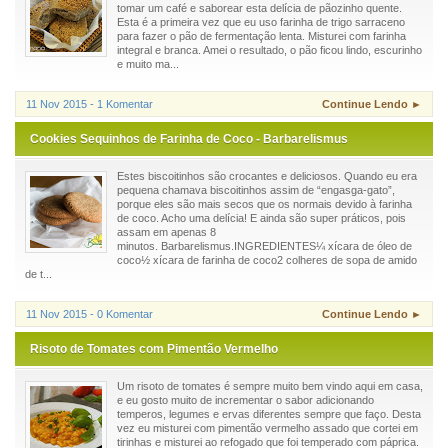
tomar um café e saborear esta delícia de pãozinho quente.
Esta é a primeira vez que eu uso farinha de trigo sarraceno
para fazer o pão de fermentação lenta. Misturei com farinha
integral e branca. Amei o resultado, o pão ficou lindo, escurinho
e muito ma...
11 Nov 2015 - 1 Komentar
Continue Lendo ►
Cookies Sequinhos de Farinha de Coco - Barbarelismus
Estes biscoitinhos são crocantes e deliciosos. Quando eu era
pequena chamava biscoitinhos assim de “engasga-gato”,
porque eles são mais secos que os normais devido à farinha
de coco. Acho uma delícia! E ainda são super práticos, pois
assam em apenas 8
minutos. Barbarelismus.INGREDIENTES¼ xícara de óleo de
coco½ xícara de farinha de coco2 colheres de sopa de amido
de t...
11 Nov 2015 - 0 Komentar
Continue Lendo ►
Risoto de Tomates com Pimentão Vermelho
Um risoto de tomates é sempre muito bem vindo aqui em casa,
e eu gosto muito de incrementar o sabor adicionando
temperos, legumes e ervas diferentes sempre que faço. Desta
vez eu misturei com pimentão vermelho assado que cortei em
tirinhas e misturei ao refogado que foi temperado com páprica.