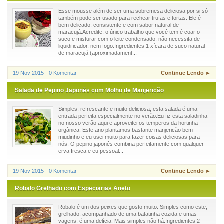
Esse mousse além de ser uma sobremesa deliciosa por si só
também pode ser usado para rechear trufas e tortas. Ele é
bem delicado, consistente e com sabor natural de
maracujá.Acredite, o único trabalho que você tem é coar o
suco e misturar com o leite condensado, não necessita de
liquidificador, nem fogo.Ingredientes:1 xícara de suco natural
de maracujá (aproximadament...
19 Nov 2015 - 0 Komentar
Continue Lendo ►
Salada de Pepino Japonês com Molho de Manjericão
Simples, refrescante e muito deliciosa, esta salada é uma
entrada perfeita especialmente no verão.Eu fiz esta saladinha
no nosso verão aqui e aproveitei os temperos da hortinha
orgânica. Este ano plantamos bastante manjericão bem
miudinho e eu usei muito para fazer coisas deliciosas para
nós. O pepino japonês combina perfeitamente com qualquer
erva fresca e eu pessoal...
19 Nov 2015 - 0 Komentar
Continue Lendo ►
Robalo Grelhado com Especiarias Aneto
Robalo é um dos peixes que gosto muito. Simples como este,
grelhado, acompanhado de uma batatinha cozida e umas
vagens, é uma delícia. Mais simples não há.Ingredientes:2