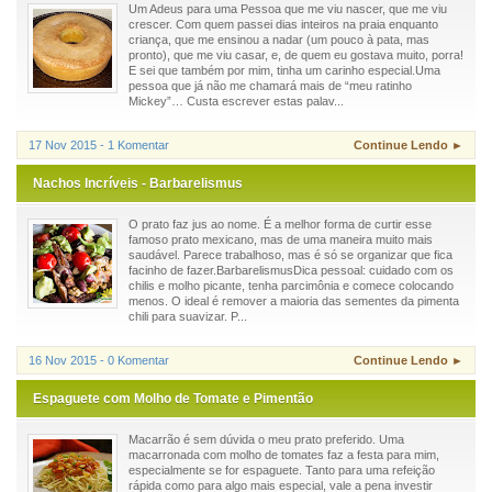
Um Adeus para uma Pessoa que me viu nascer, que me viu
crescer. Com quem passei dias inteiros na praia enquanto
criança, que me ensinou a nadar (um pouco à pata, mas
pronto), que me viu casar, e, de quem eu gostava muito, porra!
E sei que também por mim, tinha um carinho especial.Uma
pessoa que já não me chamará mais de “meu ratinho
Mickey”… Custa escrever estas palav...
17 Nov 2015 - 1 Komentar
Continue Lendo ►
Nachos Incríveis - Barbarelismus
O prato faz jus ao nome. É a melhor forma de curtir esse
famoso prato mexicano, mas de uma maneira muito mais
saudável. Parece trabalhoso, mas é só se organizar que fica
facinho de fazer.BarbarelismusDica pessoal: cuidado com os
chilis e molho picante, tenha parcimônia e comece colocando
menos. O ideal é remover a maioria das sementes da pimenta
chili para suavizar. P...
16 Nov 2015 - 0 Komentar
Continue Lendo ►
Espaguete com Molho de Tomate e Pimentão
Macarrão é sem dúvida o meu prato preferido. Uma
macarronada com molho de tomates faz a festa para mim,
especialmente se for espaguete. Tanto para uma refeição
rápida como para algo mais especial, vale a pena investir