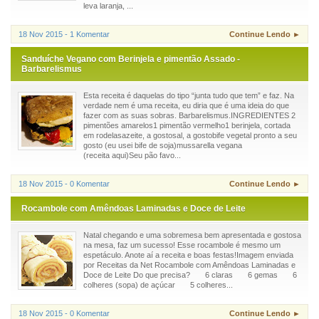
leva laranja, ...
18 Nov 2015 - 1 Komentar
Continue Lendo ►
Sanduíche Vegano com Berinjela e pimentão Assado -
Barbarelismus
Esta receita é daquelas do tipo “junta tudo que tem” e faz. Na
verdade nem é uma receita, eu diria que é uma ideia do que
fazer com as suas sobras. Barbarelismus.INGREDIENTES 2
pimentões amarelos1 pimentão vermelho1 berinjela, cortada
em rodelasazeite, a gostosal, a gostobife vegetal pronto a seu
gosto (eu usei bife de soja)mussarella vegana
(receita aqui)Seu pão favo...
18 Nov 2015 - 0 Komentar
Continue Lendo ►
Rocambole com Amêndoas Laminadas e Doce de Leite
Natal chegando e uma sobremesa bem apresentada e gostosa
na mesa, faz um sucesso! Esse rocambole é mesmo um
espetáculo. Anote aí a receita e boas festas!Imagem enviada
por Receitas da Net Rocambole com Amêndoas Laminadas e
Doce de Leite Do que precisa? 6 claras 6 gemas 6
colheres (sopa) de açúcar 5 colheres...
18 Nov 2015 - 0 Komentar
Continue Lendo ►