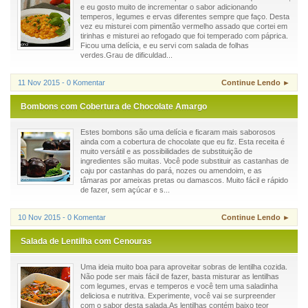
e eu gosto muito de incrementar o sabor adicionando
temperos, legumes e ervas diferentes sempre que faço. Desta
vez eu misturei com pimentão vermelho assado que cortei em
tirinhas e misturei ao refogado que foi temperado com páprica.
Ficou uma delícia, e eu servi com salada de folhas
verdes.Grau de dificuldad...
11 Nov 2015 - 0 Komentar
Continue Lendo ►
Bombons com Cobertura de Chocolate Amargo
Estes bombons são uma delícia e ficaram mais saborosos
ainda com a cobertura de chocolate que eu fiz. Esta receita é
muito versátil e as possibilidades de substituição de
ingredientes são muitas. Você pode substituir as castanhas de
caju por castanhas do pará, nozes ou amendoim, e as
tâmaras por ameixas pretas ou damascos. Muito fácil e rápido
de fazer, sem açúcar e s...
10 Nov 2015 - 0 Komentar
Continue Lendo ►
Salada de Lentilha com Cenouras
Uma ideia muito boa para aproveitar sobras de lentilha cozida.
Não pode ser mais fácil de fazer, basta misturar as lentilhas
com legumes, ervas e temperos e você tem uma saladinha
deliciosa e nutritiva. Experimente, você vai se surpreender
com o sabor desta salada.As lentilhas contém baixo teor