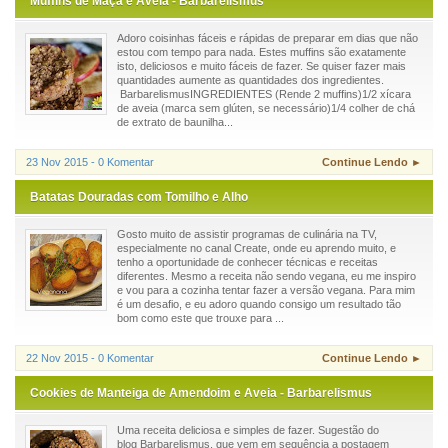
Muffins de Maçã e Aveia - Barbarelismus
Adoro coisinhas fáceis e rápidas de preparar em dias que não
estou com tempo para nada. Estes muffins são exatamente
isto, deliciosos e muito fáceis de fazer. Se quiser fazer mais
quantidades aumente as quantidades dos ingredientes.
BarbarelismusINGREDIENTES (Rende 2 muffins)1/2 xícara
de aveia (marca sem glúten, se necessário)1/4 colher de chá
de extrato de baunilha...
23 Nov 2015 - 0 Komentar
Continue Lendo ►
Batatas Douradas com Tomilho e Alho
Gosto muito de assistir programas de culinária na TV,
especialmente no canal Create, onde eu aprendo muito, e
tenho a oportunidade de conhecer técnicas e receitas
diferentes. Mesmo a receita não sendo vegana, eu me inspiro
e vou para a cozinha tentar fazer a versão vegana. Para mim
é um desafio, e eu adoro quando consigo um resultado tão
bom como este que trouxe para ...
22 Nov 2015 - 0 Komentar
Continue Lendo ►
Cookies de Manteiga de Amendoim e Aveia - Barbarelismus
Uma receita deliciosa e simples de fazer. Sugestão do
blog Barbarelismus, que vem em sequência a postagem