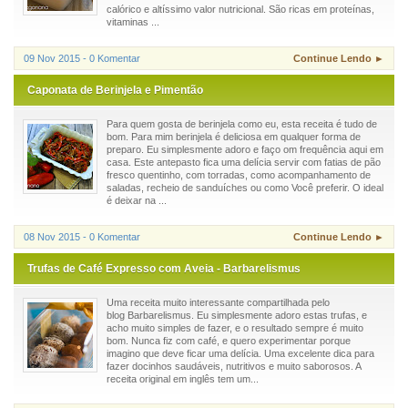
calórico e altíssimo valor nutricional. São ricas em proteínas,
vitaminas ...
09 Nov 2015 - 0 Komentar
Continue Lendo ►
Caponata de Berinjela e Pimentão
Para quem gosta de berinjela como eu, esta receita é tudo de
bom. Para mim berinjela é deliciosa em qualquer forma de
preparo. Eu simplesmente adoro e faço om frequência aqui em
casa. Este antepasto fica uma delícia servir com fatias de pão
fresco quentinho, com torradas, como acompanhamento de
saladas, recheio de sanduíches ou como Você preferir. O ideal
é deixar na ...
08 Nov 2015 - 0 Komentar
Continue Lendo ►
Trufas de Café Expresso com Aveia - Barbarelismus
Uma receita muito interessante compartilhada pelo
blog Barbarelismus. Eu simplesmente adoro estas trufas, e
acho muito simples de fazer, e o resultado sempre é muito
bom. Nunca fiz com café, e quero experimentar porque
imagino que deve ficar uma delícia. Uma excelente dica para
fazer docinhos saudáveis, nutritivos e muito saborosos. A
receita original em inglês tem um...