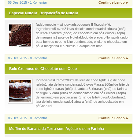
05 Des 2015 - 1 Komentar
Continue Lendo ►
Especial Nutella: Brigadeirão de Nutella
(adsbygoogle = window.adsbygoogle || []).push({});
Ingredientes5 ovos2 latas de leite condensado1 xícara (chá)
de leite6 colheres (sopa) de chocolate em pó1 colher (sopa)
de margarina1 pote de NutellaModo de preparoNo liquidificador,
bata bem os ovos, o leite condensado, o leite, o chocolate em
pó, a margarina e a Nutella. Coloque em uma
05 Des 2015 - 0 Komentar
Continue Lendo ►
Bolo Cremoso de Chocolate com Coco
IngredientesCreme:200ml de leite de coco light100g de coco
ralado1 lata de leite condensado3 ovosMassa:200ml de leite de
coco light2 xícaras (chá) de açúcar3 xícaras (chá) de farinha
de trigo1 xícara (chá) de achocolatado em pó1 colher (sopa)
de fermento em pó2 xícaras (chá) de leite4 ovosCobertura:1
lata de leite condensado1 xícara (chá) de achocolatado em
póCoco ral...
05 Des 2015 - 0 Komentar
Continue Lendo ►
Muffim de Banana da Terra sem Açúcar e sem Farinha