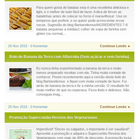
Para quem gosta de batatas esta é uma receitinha deliciosa e
light, e o melhor de tudo fácil de fazer. A dica de ferver as
batatinhas antes de colocar no forno é maravilhosa! Use os
temperos que preferir, e se quiser pode acrescentar ervas
secas. Sugestão do blog BarbarelismusINGREDIENTES 7-8
batatas pequenas a médias1 colher de sopa de farinha sem
glúten (ou normal,...
26 Nov 2015 - 0 Komentar
Continue Lendo ►
Bolo de Banana da Terra com Alfarroba (Sem açúcar e sem farinha)
Eu nunca tinha experimentado a banana da terra e muito
menos preparado receitas com ela. Tinha muita vontade de
conhecer. Postei recentemente aqui a versão deste bolo do
blog Barbarelismus e fiquei com muita vontade de fazer. Fui
atrás de banana da terra e fiz a minha versão. O resultado foi
muito melhor do que eu esperava. Ficou lindo e delicioso. Não
conseguia imag...
25 Nov 2015 - 0 Komentar
Continue Lendo ►
Promoção Supercombo Revista dos Vegetarianos
Imperdível! "Doces ou salgados, o importante é ser saudável".
Aproveite a promoção e adquira o Supercombo Revista dos
Vegetarianos com mais de 40% de desconto. A promoção inclui