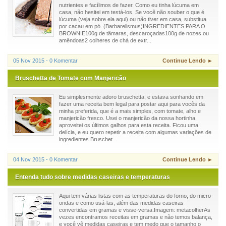
nutrientes e facílimos de fazer. Como eu tinha lúcuma em
casa, não hesitei em testá-los. Se você não souber o que é
lúcuma (veja sobre ela aqui) ou não tiver em casa, substitua
por cacau em pó. (Barbarelismus)INGREDIENTES PARA O
BROWNIE100g de tâmaras, descaroçadas100g de nozes ou
amêndoas2 colheres de chá de extr...
05 Nov 2015 - 0 Komentar
Continue Lendo ►
Bruschetta de Tomate com Manjericão
Eu simplesmente adoro bruschetta, e estava sonhando em
fazer uma receita bem legal para postar aqui para vocês da
minha preferida, que é a mais simples, com tomate, alho e
manjericão fresco. Usei o manjericão da nossa hortinha,
aproveitei os últimos galhos para esta receita. Ficou uma
delícia, e eu quero repetir a receita com algumas variações de
ingredientes.Bruschet...
04 Nov 2015 - 0 Komentar
Continue Lendo ►
Entenda tudo sobre medidas caseiras e temperaturas
Aqui tem várias listas com as temperaturas do forno, do micro-
ondas e como usá-las, além das medidas caseiras
convertidas em gramas e visse-versa.Imagem: metacolherAs
vezes encontramos receitas em gramas e não temos balança,
e você vê medidas caseiras e tem medo que o tamanho o