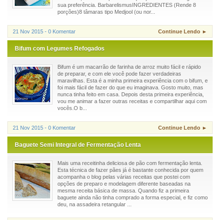
sua preferência. BarbarelismusINGREDIENTES (Rende 8
porções)8 tâmaras tipo Medjool (ou nor...
21 Nov 2015 - 0 Komentar
Continue Lendo ►
Bifum com Legumes Refogados
Bifum é um macarrão de farinha de arroz muito fácil e rápido
de preparar, e com ele você pode fazer verdadeiras
maravilhas. Esta é a minha primeira experiência com o bifum, e
foi mais fácil de fazer do que eu imaginava. Gosto muito, mas
nunca tinha feito em casa. Depois desta primeira experiência,
vou me animar a fazer outras receitas e compartilhar aqui com
vocês.O b...
21 Nov 2015 - 0 Komentar
Continue Lendo ►
Baguete Semi Integral de Fermentação Lenta
Mais uma receitinha deliciosa de pão com fermentação lenta.
Esta técnica de fazer pães já é bastante conhecida por quem
acompanha o blog pelas várias receitas que postei com
opções de preparo e modelagem diferente baseadas na
mesma receita básica de massa. Quando fiz a primeira
baguete ainda não tinha comprado a forma especial, e fiz como
deu, na assadeira retangular ...