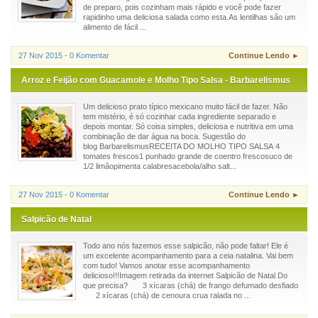
de preparo, pois cozinham mais rápido e você pode fazer
rapidinho uma deliciosa salada como esta.As lentilhas são um
alimento de fácil ...
27 Nov 2015 - 0 Komentar
Continue Lendo ►
Arroz e Feijão com Guacamole e Molho Tipo Salsa - Barbarelismus
Um delicioso prato típico mexicano muito fácil de fazer. Não
tem mistério, é só cozinhar cada ingrediente separado e
depois montar. Só coisa simples, deliciosa e nutritiva em uma
combinação de dar água na boca. Sugestão do
blog BarbarelismusRECEITA DO MOLHO TIPO SALSA 4
tomates frescos1 punhado grande de coentro frescosuco de
1/2 limãopimenta calabresacebola/alho salt...
27 Nov 2015 - 0 Komentar
Continue Lendo ►
Salpicão de Natal
Todo ano nós fazemos esse salpicão, não pode faltar! Ele é
um excelente acompanhamento para a ceia natalina. Vai bem
com tudo! Vamos anotar esse acompanhamento
delicioso!!!Imagem retirada da internet Salpicão de Natal Do
que precisa? 3 xícaras (chá) de frango defumado desfiado
2 xícaras (chá) de cenoura crua ralada no ...