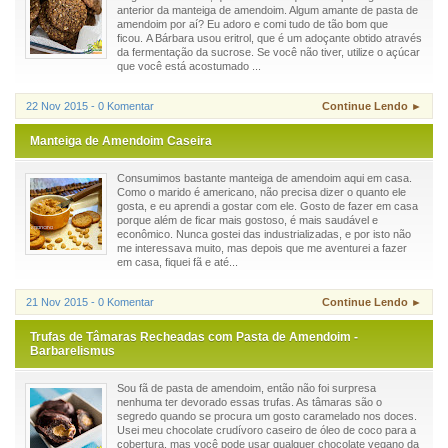
anterior da manteiga de amendoim. Algum amante de pasta de
amendoim por aí? Eu adoro e comi tudo de tão bom que
ficou. A Bárbara usou eritrol, que é um adoçante obtido através
da fermentação da sucrose. Se você não tiver, utilize o açúcar
que você está acostumado ...
22 Nov 2015 - 0 Komentar
Continue Lendo ►
Manteiga de Amendoim Caseira
Consumimos bastante manteiga de amendoim aqui em casa.
Como o marido é americano, não precisa dizer o quanto ele
gosta, e eu aprendi a gostar com ele. Gosto de fazer em casa
porque além de ficar mais gostoso, é mais saudável e
econômico. Nunca gostei das industrializadas, e por isto não
me interessava muito, mas depois que me aventurei a fazer
em casa, fiquei fã e até...
21 Nov 2015 - 0 Komentar
Continue Lendo ►
Trufas de Tâmaras Recheadas com Pasta de Amendoim -
Barbarelismus
Sou fã de pasta de amendoim, então não foi surpresa
nenhuma ter devorado essas trufas. As tâmaras são o
segredo quando se procura um gosto caramelado nos doces.
Usei meu chocolate crudívoro caseiro de óleo de coco para a
cobertura, mas você pode usar qualquer chocolate vegano da