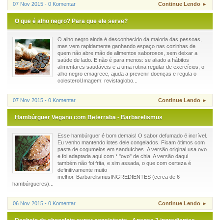
07 Nov 2015 - 0 Komentar
Continue Lendo ►
O que é alho negro? Para que ele serve?
O alho negro ainda é desconhecido da maioria das pessoas,
mas vem rapidamente ganhando espaço nas cozinhas de
quem não abre mão de alimentos saborosos, sem deixar a
saúde de lado. E não é para menos: se aliado a hábitos
alimentares saudáveis e a uma rotina regular de exercícios, o
alho negro emagrece, ajuda a prevenir doenças e regula o
colesterol.Imagem: revistaglobo...
07 Nov 2015 - 0 Komentar
Continue Lendo ►
Hambúrguer Vegano com Beterraba - Barbarelismus
Esse hambúrguer é bom demais! O sabor defumado é incrível.
Eu venho mantendo lotes dele congelados. Ficam ótimos com
pasta de cogumelos em sanduíches. A versão original usa ovo
e foi adaptada aqui com * "ovo" de chia. A versão daqui
também não foi frita, e sim assada, o que com certeza é
definitivamente muito
melhor. BarbarelismusINGREDIENTES (cerca de 6
hambúrgueres)...
06 Nov 2015 - 0 Komentar
Continue Lendo ►