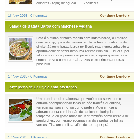
colheres (sopa) de açúcar 5 colheres...
18 Nov 2015 - 0 Komentar
Continue Lendo ►
Salada de Batata Baroa com Maionese Vegana
Esta é a minha primeira receita com batata baroa, ou melhor
com parsnip, que é da mesma família, e tem um sabor muito
similar. Já comi batata baroa no Brasil, mas nunca tinha tido a
oportunidade de fazer nenhuma receita com ela. Fiquei super
feliz com a minha primeira experiência, e agora que sei onde
encontrar, vou comprar mais vezes e experimentar outras
possibilid...
17 Nov 2015 - 0 Komentar
Continue Lendo ►
Antepasto de Berinjela com Azeitonas
Uma receita muito saborosa que você pode servir como
entrada acompanhando fatias de pão francês quentinho,
torradinhas, pão sírio, ou como preferir. Aqui em casa
adoramos esta combinação de azeitonas, berinjela e
temperos, e eu gosto muito de usar também como recheio de
sanduíches, ou mesmo acompanhando saladas de folhas
verdes. Fica uma delícia, além de ser super prá...
17 Nov 2015 - 1 Komentar
Continue Lendo ►