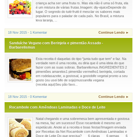
criança acha ser uma fruta rs. Mas ela não é uma só fruta, ela
é um mistura de várias frutas.Imagem: diy-ejuiceDepende do
lugar. O segredo do tutti-frutti é mesclar os sabores mais
populares para o paladar de cada país. No Brasil, a mistura
leva laranja, ...
18 Nov 2015 - 1 Komentar
Continue Lendo ►
Sanduíche Vegano com Berinjela e pimentão Assado -
Barbarelismus
Esta receita é daquelas do tipo “junta tudo que tem” e faz. Na
verdade nem é uma receita, eu diria que é uma ideia do que
fazer com as suas sobras. Barbarelismus.INGREDIENTES 2
pimentões amarelos1 pimentão vermelho1 berinjela, cortada
em rodelasazeite, a gostosal, a gostobife vegetal pronto a seu
gosto (eu usei bife de soja)mussarella vegana
(receita aqui)Seu pão favo...
18 Nov 2015 - 0 Komentar
Continue Lendo ►
Rocambole com Amêndoas Laminadas e Doce de Leite
Natal chegando e uma sobremesa bem apresentada e gostosa
na mesa, faz um sucesso! Esse rocambole é mesmo um
espetáculo. Anote aí a receita e boas festas!Imagem enviada
por Receitas da Net Rocambole com Amêndoas Laminadas e
Doce de Leite Do que precisa? 6 claras 6 gemas 6