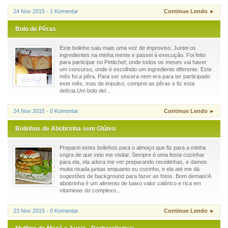
24 Nov 2015 - 1 Komentar
Continue Lendo ►
Bolo de Pêras
Este bolinho saiu mais uma vez de improviso. Juntei os
ingredientes na minha mente e passei à execução. Foi feito
para participar no Petitchef, onde todos os meses vai haver
um concurso, onde é escolhido um ingrediente diferente. Este
mês foi a pêra. Para ser sincera nem era para ter participado
este mês, mas de impulso, comprei as pêras e fiz esta
delícia.Um bolo del...
24 Nov 2015 - 0 Komentar
Continue Lendo ►
Bolinhos de Abobrinha sem Glúten
Preparei estes bolinhos para o almoço que fiz para a minha
sogra de que veio me visitar. Sempre é uma festa cozinhar
para ela, ela adora me ver preparando receitinhas, e damos
muita risada juntas enquanto eu cozinho, e ela até me dá
sugestões de background para fazer as fotos. Bom demais!A
abobrinha é um alimento de baixo valor calórico e rica em
vitaminas do complexo...
23 Nov 2015 - 0 Komentar
Continue Lendo ►