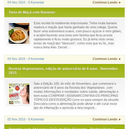
04 Nov 2015 - 0 Komentar
Continue Lendo ►
Torta de Maçã com Bananas
Esta receita foi totalmente improvisada. Tinha muita banana
madura e maçãs que havia ganhado de uma colega. Queria
fazer uma sobremesa suave, com pouco açúcar e sem glúten,
e acabei fazendo uma torta sem farinha que ficou pronta
rapidamente e ficou muito gostosa. Eu já tinha visto umas
tortas de maçã tipo "blossom", como esta que eu fiz, mas
nunca tinha feito. Decidi ...
03 Nov 2015 - 0 Komentar
Continue Lendo ►
Revista Vegetarianos, edição de aniversário de 9 anos - Novembro
2015
Saiu a Edição 109, do mês de Novembro, que comemora o
aniversário de 9 anos da Revista dos Vegetarianos com
muitas informações e novidades sobre saúde, alimentação e
bem estar.COMPRAR / ASSINARCONFIRA OS PRINCIPAIS
TÓPICOS DESTA EDIÇÃO:Livre-se para sempre da sinusite
Descubra como a alimentação pode aliviar e até curar esse
tipo de inflamação e aprenda a descongesti...
02 Nov 2015 - 0 Komentar
Continue Lendo ►