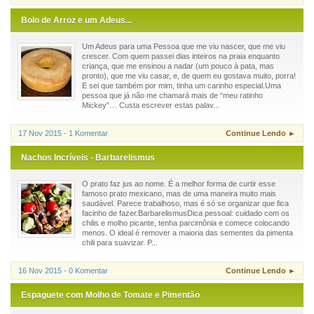
Bolo de Arroz e um Adeus...
Um Adeus para uma Pessoa que me viu nascer, que me viu
crescer. Com quem passei dias inteiros na praia enquanto
criança, que me ensinou a nadar (um pouco à pata, mas
pronto), que me viu casar, e, de quem eu gostava muito, porra!
E sei que também por mim, tinha um carinho especial.Uma
pessoa que já não me chamará mais de “meu ratinho
Mickey”… Custa escrever estas palav...
17 Nov 2015 - 1 Komentar
Continue Lendo ►
Nachos Incríveis - Barbarelismus
O prato faz jus ao nome. É a melhor forma de curtir esse
famoso prato mexicano, mas de uma maneira muito mais
saudável. Parece trabalhoso, mas é só se organizar que fica
facinho de fazer.BarbarelismusDica pessoal: cuidado com os
chilis e molho picante, tenha parcimônia e comece colocando
menos. O ideal é remover a maioria das sementes da pimenta
chili para suavizar. P...
16 Nov 2015 - 0 Komentar
Continue Lendo ►
Espaguete com Molho de Tomate e Pimentão