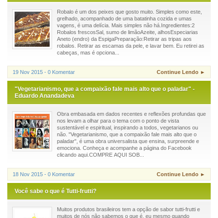
Robalo é um dos peixes que gosto muito. Simples como este,
grelhado, acompanhado de uma batatinha cozida e umas
vagens, é uma delícia. Mais simples não há.Ingredientes:2
Robalos frescosSal, sumo de limãoAzeite, alhosEspeciarias
Aneto (endro) da EspigaPreparação:Retirar as tripas aos
robalos. Retirar as escamas da pele, e lavar bem. Eu retirei as
cabeças, mas é opciona...
19 Nov 2015 - 0 Komentar
Continue Lendo ►
"Vegetarianismo, que a compaixão fale mais alto que o paladar" -
Eduardo Anandadeva
Obra embasada em dados recentes e reflexões profundas que
nos levam a olhar para o tema com o ponto de vista
sustentável e espiritual, inspirando a todos, vegetarianos ou
não. "Vegetarianismo, que a compaixão fale mais alto que o
paladar", é uma obra universalista que ensina, surpreende e
emociona. Conheça e acompanhe a página do Facebook
clicando aqui.COMPRE AQUI SOB...
18 Nov 2015 - 0 Komentar
Continue Lendo ►
Você sabe o que é Tutti-frutti?
Muitos produtos brasileiros tem a opção de sabor tutti-frutti e
muitos de nós não sabemos o que é, eu mesmo quando