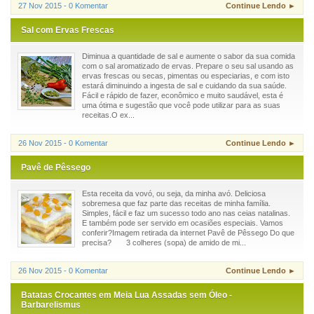
27 Nov 2015 - 0 Komentar
Continue Lendo ►
Sal com Ervas Frescas
Diminua a quantidade de sal e aumente o sabor da sua comida
com o sal aromatizado de ervas. Prepare o seu sal usando as
ervas frescas ou secas, pimentas ou especiarias, e com isto
estará diminuindo a ingesta de sal e cuidando da sua saúde.
Fácil e rápido de fazer, econômico e muito saudável, esta é
uma ótima e sugestão que você pode utilizar para as suas
receitas.O ex...
26 Nov 2015 - 0 Komentar
Continue Lendo ►
Pavê de Pêssego
Esta receita da vovó, ou seja, da minha avó. Deliciosa
sobremesa que faz parte das receitas de minha família.
Simples, fácil e faz um sucesso todo ano nas ceias natalinas.
E também pode ser servido em ocasiões especiais. Vamos
conferir?Imagem retirada da internet Pavê de Pêssego Do que
precisa? 3 colheres (sopa) de amido de mi...
26 Nov 2015 - 0 Komentar
Continue Lendo ►
Batatas Crocantes em Meia Lua Assadas sem Óleo -
Barbarelismus