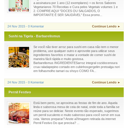
a assinatura por 1 ano (12 exemplares) + os livros Sabores
Vegetarianos 70 Receitas e Cura pelos Vegetais volumes 1 e
2. COMPRE AQUI "DOCES OU SALGADOS, O
IMPORTANTE É SER SAUDÁVEL" Essa promo...
24 Nov 2015 - 0 Komentar
Continue Lendo ►
Sushi na Tigela - Barbarelismus
Se você não tiver arroz para sushi em casa não tem o menor
problema, use qualquer outro e aproveite para utilizar seus
ingredientes favoritos e matar a vontade de comer sushi de
maneira fácil rápida e muito gostosa.
Barbarelismus INGREDIENTESarroz integral cozidocenoura
crua raladapepino cortado em cubinhosgergelim pretoalga nori
em folhasmolho tamari ou shoyo COMO FA...
24 Nov 2015 - 0 Komentar
Continue Lendo ►
Pernil Festivo
Está bem perto, se aproxima as festas de fim de ano. Aquela
linda e saborosa mesa de ceia de natal, onde toda a família se
reúne para se deliciar. Neste evento tão esperado, sugerimos
um pernil suculento e muito saboroso para você servir em sua
ceia. Vamos preparar? Anote aí!Imagem retirada da internet
Pernil Festivo Do que precisa? ...