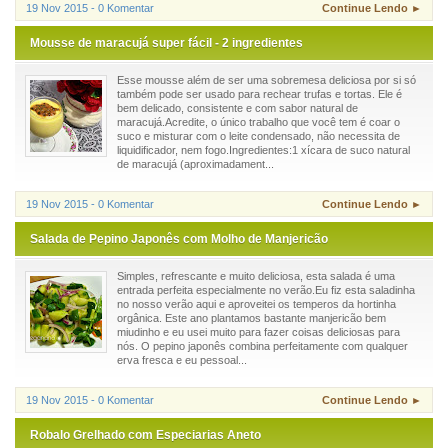
19 Nov 2015 - 0 Komentar
Continue Lendo ►
Mousse de maracujá super fácil - 2 ingredientes
Esse mousse além de ser uma sobremesa deliciosa por si só
também pode ser usado para rechear trufas e tortas. Ele é
bem delicado, consistente e com sabor natural de
maracujá.Acredite, o único trabalho que você tem é coar o
suco e misturar com o leite condensado, não necessita de
liquidificador, nem fogo.Ingredientes:1 xícara de suco natural
de maracujá (aproximadament...
19 Nov 2015 - 0 Komentar
Continue Lendo ►
Salada de Pepino Japonês com Molho de Manjericão
Simples, refrescante e muito deliciosa, esta salada é uma
entrada perfeita especialmente no verão.Eu fiz esta saladinha
no nosso verão aqui e aproveitei os temperos da hortinha
orgânica. Este ano plantamos bastante manjericão bem
miudinho e eu usei muito para fazer coisas deliciosas para
nós. O pepino japonês combina perfeitamente com qualquer
erva fresca e eu pessoal...
19 Nov 2015 - 0 Komentar
Continue Lendo ►
Robalo Grelhado com Especiarias Aneto