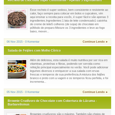
Recheio de chocolate super consistente - Apenas 3 ingredientes
Esse recheio é super sedoso, bem consistente e resistente ao
calor, faço sempre para colocar em bolos e cupcakes, vim
aqui ensinar a receita para vocês, é super fácil e são apenas 3
ingredientes.Ingredientes:1 lata de leite condensado1 caixinha
de creme de leite5 colheres (de sopa) de chocolate em
póModo de preparo:Misture os 3 ingredientes e leve ao fogo
baixo, mexen...
06 Nov 2015 - 0 Komentar
Continue Lendo ►
Salada de Feijões com Molho Cítrico
Além de deliciosa, esta salada é muito nutritiva por ser rica em
vitaminas, proteínas e fibras, podendo ser servida como
refeição principal especialmente no verão. Você pode adicionar
legumes diversos e enriquecer a sua salada com ervas
frescas e temperos de sua preferência.A mistura dos feijões
branco e preto com a vagem e os temperos ficou perfeita, e foi
incrementa...
05 Nov 2015 - 0 Komentar
Continue Lendo ►
Brownie Crudívoro de Chocolate com Cobertura de Lúcuma -
Barbarelismus
Brownies crudívoros são o máximo. Também são cheios de