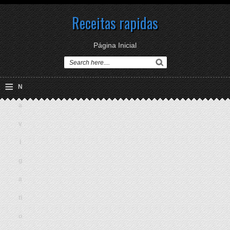
Receitas rapidas
Página Inicial
≡
N
a
v
i
g
a
ti
o