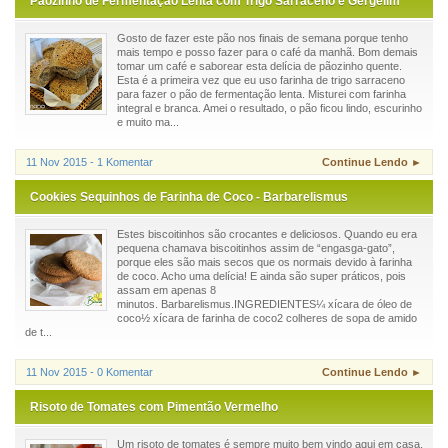
Pãozinho de Fermentação Lenta com Trigo Sarraceno e Gergelim
Gosto de fazer este pão nos finais de semana porque tenho
mais tempo e posso fazer para o café da manhã. Bom demais
tomar um café e saborear esta delícia de pãozinho quente.
Esta é a primeira vez que eu uso farinha de trigo sarraceno
para fazer o pão de fermentação lenta. Misturei com farinha
integral e branca. Amei o resultado, o pão ficou lindo, escurinho
e muito ma...
11 Nov 2015 - 1 Komentar
Continue Lendo ►
Cookies Sequinhos de Farinha de Coco - Barbarelismus
Estes biscoitinhos são crocantes e deliciosos. Quando eu era
pequena chamava biscoitinhos assim de “engasga-gato”,
porque eles são mais secos que os normais devido à farinha
de coco. Acho uma delícia! E ainda são super práticos, pois
assam em apenas 8
minutos. Barbarelismus.INGREDIENTES¼ xícara de óleo de
coco½ xícara de farinha de coco2 colheres de sopa de amido
de t...
11 Nov 2015 - 0 Komentar
Continue Lendo ►
Risoto de Tomates com Pimentão Vermelho
Um risoto de tomates é sempre muito bem vindo aqui em casa,