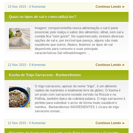
13 Nov 2015 - 0 Komentar
Continue Lendo ►
Quais os tipos de sal e como utilizá-los?
Imagem: zeroporcentoNa nossa alimentação o sal é parte
essencial, pois realça o sabor dos alimentos; afinal, sem sal a
comida fica "sem gosto". No supermercado, existem diversas
opções de sal e, por incrível que pareça, alguns são mais
saudáveis que outros. Abaixo, listamos os tipos de sal
disponíveis para consumo e suas principais
características:Sal refinadoImagem: ...
12 Nov 2015 - 0 Komentar
Continue Lendo ►
Kasha de Trigo Sarraceno - Barbarelismus
O trigo sarraceno, apesar do nome “trigo”, é um alimento
repleto de nutrientes e totalmente livre de glúten. O Kasha é
um prato com sarraceno tostado servido na Rússia e na
Polônia, também típico da culinária judaica. O trigo sarraceno é
perfeito para substituir o arroz de forma muito saudável e
nutritiva. Barbarelismus INGREDIENTES 1 xícara de trigo
sarraceno tostad...
12 Nov 2015 - 0 Komentar
Continue Lendo ►