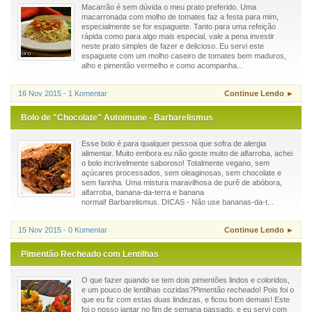
Macarrão é sem dúvida o meu prato preferido. Uma
macarronada com molho de tomates faz a festa para mim,
especialmente se for espaguete. Tanto para uma refeição
rápida como para algo mais especial, vale a pena investir
neste prato simples de fazer e delicioso. Eu servi este
espaguete com um molho caseiro de tomates bem maduros,
alho e pimentão vermelho e como acompanha...
16 Nov 2015 - 1 Komentar
Continue Lendo ►
Bolo de "Chocolate" Autoimune - Barbarelismus
Esse bolo é para qualquer pessoa que sofra de alergia
alimentar. Muito embora eu não goste muito de alfarroba, achei
o bolo incrivelmente saboroso! Totalmente vegano, sem
açúcares processados, sem oleaginosas, sem chocolate e
sem farinha. Uma mistura maravilhosa de purê de abóbora,
alfarroba, banana-da-terra e banana
normal! Barbarelismus. DICAS - Não use bananas-da-t...
15 Nov 2015 - 0 Komentar
Continue Lendo ►
Pimentão Recheado com Lentilhas
O que fazer quando se tem dois pimentões lindos e coloridos,
e um pouco de lentilhas cozidas?Pimentão recheado! Pois foi o
que eu fiz com estas duas lindezas, e ficou bom demais! Este
foi o nosso jantar no fim de semana passado, e eu servi com