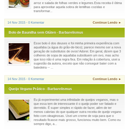
arroz e salada de folhas verdes e legumes.Esta receita é ótima
para aproveitar aquela sobra de lentilhas cozidas e
transformar...
14 Nov 2015 - 0 Komentar
Continue Lendo ►
Bolo de Baunilha sem Glúten - Barbarelismus
Esse bolo é dos deuses e foi minha primeira experiência com
aquafaba (a água do grão-de-bico); parece mesmo ser a nova
geração de substitutos de ovos! Adorei. Em geral, dizem que 3
colheres de sopa de aquafaba substituem um ovo, mas acho
que isso não é uma regra fixa. Em relação à cobertura, usei a
sugestão da autora, exceto que não conseguir bater com a
batedeira -- ...
14 Nov 2015 - 0 Komentar
Continue Lendo ►
Queijo Vegano Prático - Barbarelismus
Eu já experimentei uma infinidade de queijos veganos, mas o
que essa tem de interessante é o queijo poder ser fatiado e
derretido. É super simples e rápido de fazer, além de ter
menos calorias do que qualquer outra receita de queijo vegano
feito com oleaginosas. Usei um creme de soja para que o
resultado ficasse mais grosso, funcionou muito bem. Como eu
sempre digo, a...