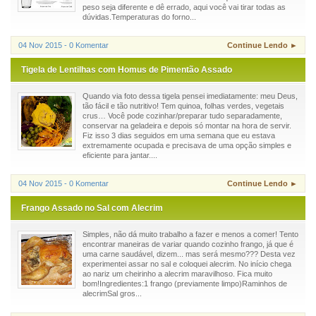
peso seja diferente e dê errado, aqui você vai tirar todas as
dúvidas.Temperaturas do forno...
04 Nov 2015 - 0 Komentar
Continue Lendo ►
Tigela de Lentilhas com Homus de Pimentão Assado
Quando via foto dessa tigela pensei imediatamente: meu Deus,
tão fácil e tão nutritivo! Tem quinoa, folhas verdes, vegetais
crus… Você pode cozinhar/preparar tudo separadamente,
conservar na geladeira e depois só montar na hora de servir.
Fiz isso 3 dias seguidos em uma semana que eu estava
extremamente ocupada e precisava de uma opção simples e
eficiente para jantar....
04 Nov 2015 - 0 Komentar
Continue Lendo ►
Frango Assado no Sal com Alecrim
Simples, não dá muito trabalho a fazer e menos a comer! Tento
encontrar maneiras de variar quando cozinho frango, já que é
uma carne saudável, dizem... mas será mesmo??? Desta vez
experimentei assar no sal e coloquei alecrim. No início chega
ao nariz um cheirinho a alecrim maravilhoso. Fica muito
bom!Ingredientes:1 frango (previamente limpo)Raminhos de
alecrimSal gros...