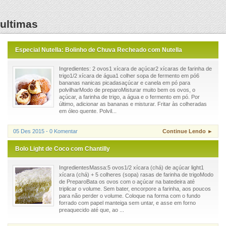
ultimas
Especial Nutella: Bolinho de Chuva Recheado com Nutella
Ingredientes: 2 ovos1 xícara de açúcar2 xícaras de farinha de
trigo1/2 xícara de água1 colher sopa de fermento em pó6
bananas nanicas picadasaçúcar e canela em pó para
polvilharModo de preparoMisturar muito bem os ovos, o
açúcar, a farinha de trigo, a água e o fermento em pó. Por
último, adicionar as bananas e misturar. Fritar às colheradas
em óleo quente. Polvil...
05 Des 2015 - 0 Komentar
Continue Lendo ►
Bolo Light de Coco com Chantilly
IngredientesMassa:5 ovos1/2 xícara (chá) de açúcar light1
xícara (chá) + 5 colheres (sopa) rasas de farinha de trigoModo
de PreparoBata os ovos com o açúcar na batedeira até
triplicar o volume. Sem bater, encorpore a farinha, aos poucos
para não perder o volume. Coloque na forma com o fundo
forrado com papel manteiga sem untar, e asse em forno
preaquecido até que, ao ...