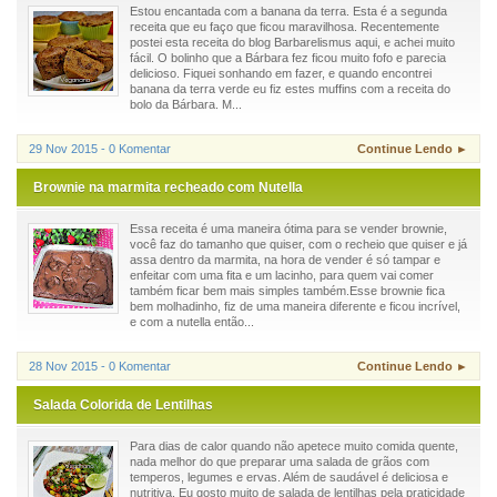
Estou encantada com a banana da terra. Esta é a segunda
receita que eu faço que ficou maravilhosa. Recentemente
postei esta receita do blog Barbarelismus aqui, e achei muito
fácil. O bolinho que a Bárbara fez ficou muito fofo e parecia
delicioso. Fiquei sonhando em fazer, e quando encontrei
banana da terra verde eu fiz estes muffins com a receita do
bolo da Bárbara. M...
29 Nov 2015 - 0 Komentar
Continue Lendo ►
Brownie na marmita recheado com Nutella
Essa receita é uma maneira ótima para se vender brownie,
você faz do tamanho que quiser, com o recheio que quiser e já
assa dentro da marmita, na hora de vender é só tampar e
enfeitar com uma fita e um lacinho, para quem vai comer
também ficar bem mais simples também.Esse brownie fica
bem molhadinho, fiz de uma maneira diferente e ficou incrível,
e com a nutella então...
28 Nov 2015 - 0 Komentar
Continue Lendo ►
Salada Colorida de Lentilhas
Para dias de calor quando não apetece muito comida quente,
nada melhor do que preparar uma salada de grãos com
temperos, legumes e ervas. Além de saudável é deliciosa e
nutritiva. Eu gosto muito de salada de lentilhas pela praticidade