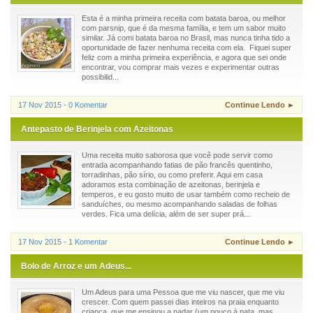
Esta é a minha primeira receita com batata baroa, ou melhor
com parsnip, que é da mesma família, e tem um sabor muito
similar. Já comi batata baroa no Brasil, mas nunca tinha tido a
oportunidade de fazer nenhuma receita com ela. Fiquei super
feliz com a minha primeira experiência, e agora que sei onde
encontrar, vou comprar mais vezes e experimentar outras
possibilid...
17 Nov 2015 - 0 Komentar
Continue Lendo ►
Antepasto de Berinjela com Azeitonas
Uma receita muito saborosa que você pode servir como
entrada acompanhando fatias de pão francês quentinho,
torradinhas, pão sírio, ou como preferir. Aqui em casa
adoramos esta combinação de azeitonas, berinjela e
temperos, e eu gosto muito de usar também como recheio de
sanduíches, ou mesmo acompanhando saladas de folhas
verdes. Fica uma delícia, além de ser super prá...
17 Nov 2015 - 1 Komentar
Continue Lendo ►
Bolo de Arroz e um Adeus...
Um Adeus para uma Pessoa que me viu nascer, que me viu
crescer. Com quem passei dias inteiros na praia enquanto
criança, que me ensinou a nadar (um pouco à pata, mas