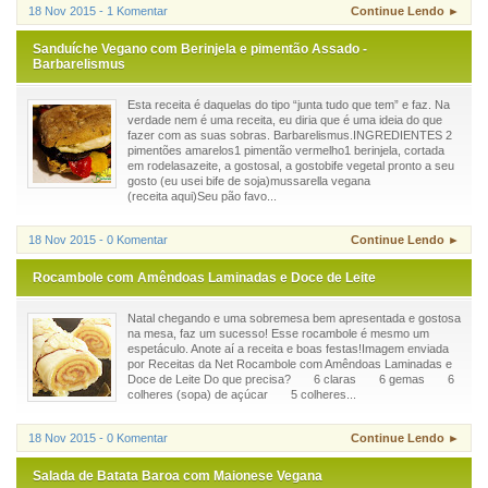
18 Nov 2015 - 1 Komentar
Continue Lendo ►
Sanduíche Vegano com Berinjela e pimentão Assado -
Barbarelismus
Esta receita é daquelas do tipo “junta tudo que tem” e faz. Na
verdade nem é uma receita, eu diria que é uma ideia do que
fazer com as suas sobras. Barbarelismus.INGREDIENTES 2
pimentões amarelos1 pimentão vermelho1 berinjela, cortada
em rodelasazeite, a gostosal, a gostobife vegetal pronto a seu
gosto (eu usei bife de soja)mussarella vegana
(receita aqui)Seu pão favo...
18 Nov 2015 - 0 Komentar
Continue Lendo ►
Rocambole com Amêndoas Laminadas e Doce de Leite
Natal chegando e uma sobremesa bem apresentada e gostosa
na mesa, faz um sucesso! Esse rocambole é mesmo um
espetáculo. Anote aí a receita e boas festas!Imagem enviada
por Receitas da Net Rocambole com Amêndoas Laminadas e
Doce de Leite Do que precisa? 6 claras 6 gemas 6
colheres (sopa) de açúcar 5 colheres...
18 Nov 2015 - 0 Komentar
Continue Lendo ►
Salada de Batata Baroa com Maionese Vegana