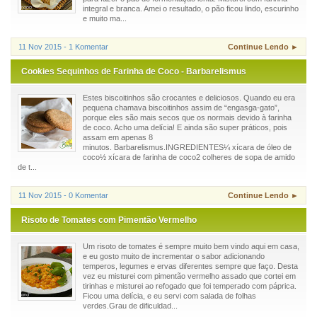
integral e branca. Amei o resultado, o pão ficou lindo, escurinho
e muito ma...
11 Nov 2015 - 1 Komentar
Continue Lendo ►
Cookies Sequinhos de Farinha de Coco - Barbarelismus
Estes biscoitinhos são crocantes e deliciosos. Quando eu era
pequena chamava biscoitinhos assim de “engasga-gato”,
porque eles são mais secos que os normais devido à farinha
de coco. Acho uma delícia! E ainda são super práticos, pois
assam em apenas 8
minutos. Barbarelismus.INGREDIENTES¼ xícara de óleo de
coco½ xícara de farinha de coco2 colheres de sopa de amido
de t...
11 Nov 2015 - 0 Komentar
Continue Lendo ►
Risoto de Tomates com Pimentão Vermelho
Um risoto de tomates é sempre muito bem vindo aqui em casa,
e eu gosto muito de incrementar o sabor adicionando
temperos, legumes e ervas diferentes sempre que faço. Desta
vez eu misturei com pimentão vermelho assado que cortei em
tirinhas e misturei ao refogado que foi temperado com páprica.
Ficou uma delícia, e eu servi com salada de folhas
verdes.Grau de dificuldad...