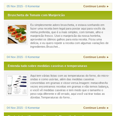
05 Nov 2015 - 0 Komentar
Continue Lendo ►
Bruschetta de Tomate com Manjericão
Eu simplesmente adoro bruschetta, e estava sonhando em
fazer uma receita bem legal para postar aqui para vocês da
minha preferida, que é a mais simples, com tomate, alho e
manjericão fresco. Usei o manjericão da nossa hortinha,
aproveitei os últimos galhos para esta receita. Ficou uma
delícia, e eu quero repetir a receita com algumas variações de
ingredientes.Bruschet...
04 Nov 2015 - 0 Komentar
Continue Lendo ►
Entenda tudo sobre medidas caseiras e temperaturas
Aqui tem várias listas com as temperaturas do forno, do micro-
ondas e como usá-las, além das medidas caseiras
convertidas em gramas e visse-versa.Imagem: metacolherAs
vezes encontramos receitas em gramas e não temos balança,
e você vê medidas caseiras e tem medo que o tamanho o
peso seja diferente e dê errado, aqui você vai tirar todas as
dúvidas.Temperaturas do forno...
04 Nov 2015 - 0 Komentar
Continue Lendo ►