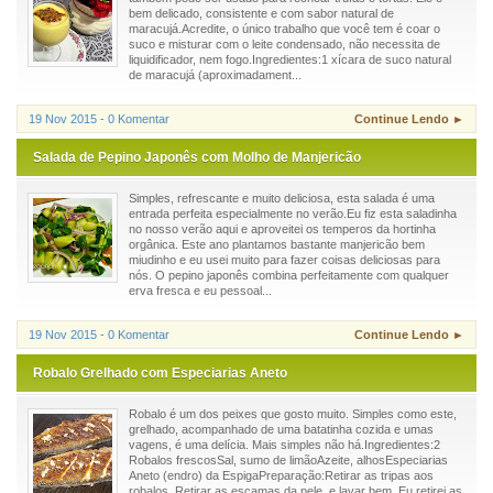
bem delicado, consistente e com sabor natural de
maracujá.Acredite, o único trabalho que você tem é coar o
suco e misturar com o leite condensado, não necessita de
liquidificador, nem fogo.Ingredientes:1 xícara de suco natural
de maracujá (aproximadament...
19 Nov 2015 - 0 Komentar
Continue Lendo ►
Salada de Pepino Japonês com Molho de Manjericão
Simples, refrescante e muito deliciosa, esta salada é uma
entrada perfeita especialmente no verão.Eu fiz esta saladinha
no nosso verão aqui e aproveitei os temperos da hortinha
orgânica. Este ano plantamos bastante manjericão bem
miudinho e eu usei muito para fazer coisas deliciosas para
nós. O pepino japonês combina perfeitamente com qualquer
erva fresca e eu pessoal...
19 Nov 2015 - 0 Komentar
Continue Lendo ►
Robalo Grelhado com Especiarias Aneto
Robalo é um dos peixes que gosto muito. Simples como este,
grelhado, acompanhado de uma batatinha cozida e umas
vagens, é uma delícia. Mais simples não há.Ingredientes:2
Robalos frescosSal, sumo de limãoAzeite, alhosEspeciarias
Aneto (endro) da EspigaPreparação:Retirar as tripas aos
robalos. Retirar as escamas da pele, e lavar bem. Eu retirei as