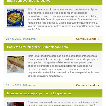
Bifum com Legumes Refogados
Bifum é um macarrão de farinha de arroz muito fácil e rápido
de preparar, e com ele você pode fazer verdadeiras
maravilhas. Esta é a minha primeira experiência com o bifum, e
foi mais fácil de fazer do que eu imaginava. Gosto muito, mas
nunca tinha feito em casa. Depois desta primeira experiência,
vou me animar a fazer outras receitas e compartilhar aqui com
vocês.O b...
21 Nov 2015 - 0 Komentar
Continue Lendo ►
Baguete Semi Integral de Fermentação Lenta
Mais uma receitinha deliciosa de pão com fermentação lenta.
Esta técnica de fazer pães já é bastante conhecida por quem
acompanha o blog pelas várias receitas que postei com
opções de preparo e modelagem diferente baseadas na
mesma receita básica de massa. Quando fiz a primeira
baguete ainda não tinha comprado a forma especial, e fiz como
deu, na assadeira retangular ...
19 Nov 2015 - 0 Komentar
Continue Lendo ►
Mousse de maracujá super fácil - 2 ingredientes
Esse mousse além de ser uma sobremesa deliciosa por si só
também pode ser usado para rechear trufas e tortas. Ele é