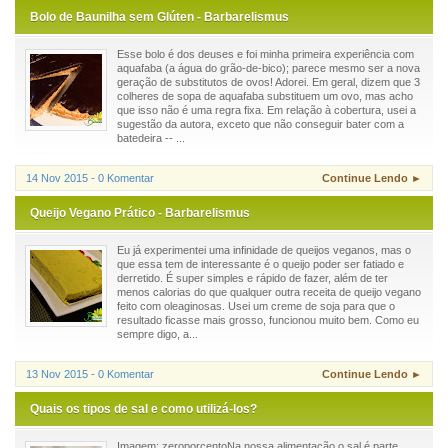
Bolo de Baunilha sem Glúten - Barbarelismus
Esse bolo é dos deuses e foi minha primeira experiência com
aquafaba (a água do grão-de-bico); parece mesmo ser a nova
geração de substitutos de ovos! Adorei. Em geral, dizem que 3
colheres de sopa de aquafaba substituem um ovo, mas acho
que isso não é uma regra fixa. Em relação à cobertura, usei a
sugestão da autora, exceto que não conseguir bater com a
batedeira -- ...
14 Nov 2015 - 0 Komentar
Continue Lendo ►
Queijo Vegano Prático - Barbarelismus
Eu já experimentei uma infinidade de queijos veganos, mas o
que essa tem de interessante é o queijo poder ser fatiado e
derretido. É super simples e rápido de fazer, além de ter
menos calorias do que qualquer outra receita de queijo vegano
feito com oleaginosas. Usei um creme de soja para que o
resultado ficasse mais grosso, funcionou muito bem. Como eu
sempre digo, a...
13 Nov 2015 - 0 Komentar
Continue Lendo ►
Quais os tipos de sal e como utilizá-los?
Imagem: zeroporcentoNa nossa alimentação o sal é parte