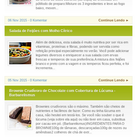
póModo de preparo:Misture os 3 ingredientes e leve ao fogo
baixo, mexen...
06 Nov 2015 - 0 Komentar
Continue Lendo ►
Salada de Feijões com Molho Cítrico
Além de deliciosa, esta salada é muito nutritiva por ser rica em
vitaminas, proteínas e fibras, podendo ser servida como
refeição principal especialmente no verão. Você pode adicionar
legumes diversos e enriquecer a sua salada com ervas
frescas e temperos de sua preferência.A mistura dos feijões
branco e preto com a vagem e os temperos ficou perfeita, e foi
incrementa...
05 Nov 2015 - 0 Komentar
Continue Lendo ►
Brownie Crudívoro de Chocolate com Cobertura de Lúcuma -
Barbarelismus
Brownies crudívoros são o máximo. Também são cheios de
nutrientes e facílimos de fazer. Como eu tinha lúcuma em
casa, não hesitei em testá-los. Se você não souber o que é
lúcuma (veja sobre ela aqui) ou não tiver em casa, substitua
por cacau em pó. (Barbarelismus)INGREDIENTES PARA O
BROWNIE100g de tâmaras, descaroçadas100g de nozes ou
amêndoas2 colheres de chá de extr...