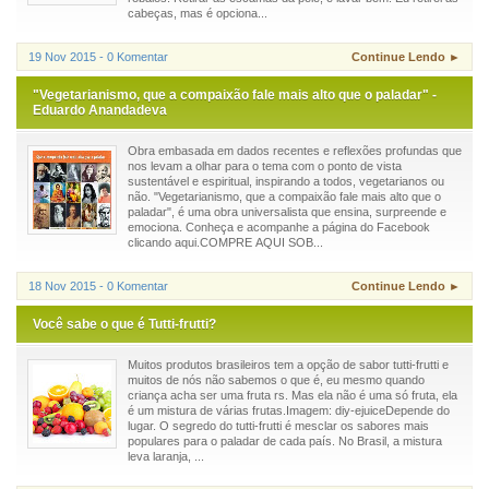
cabeças, mas é opciona...
19 Nov 2015 - 0 Komentar
Continue Lendo ►
"Vegetarianismo, que a compaixão fale mais alto que o paladar" -
Eduardo Anandadeva
Obra embasada em dados recentes e reflexões profundas que
nos levam a olhar para o tema com o ponto de vista
sustentável e espiritual, inspirando a todos, vegetarianos ou
não. "Vegetarianismo, que a compaixão fale mais alto que o
paladar", é uma obra universalista que ensina, surpreende e
emociona. Conheça e acompanhe a página do Facebook
clicando aqui.COMPRE AQUI SOB...
18 Nov 2015 - 0 Komentar
Continue Lendo ►
Você sabe o que é Tutti-frutti?
Muitos produtos brasileiros tem a opção de sabor tutti-frutti e
muitos de nós não sabemos o que é, eu mesmo quando
criança acha ser uma fruta rs. Mas ela não é uma só fruta, ela
é um mistura de várias frutas.Imagem: diy-ejuiceDepende do
lugar. O segredo do tutti-frutti é mesclar os sabores mais
populares para o paladar de cada país. No Brasil, a mistura
leva laranja, ...