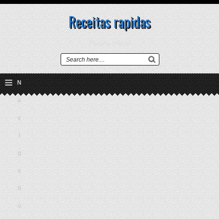
Receitas rapidas
Página Inicial
≡
N
a
v
i
g
a
ti
o