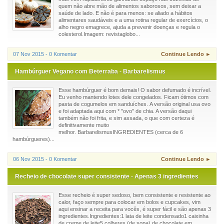
quem não abre mão de alimentos saborosos, sem deixar a
saúde de lado. E não é para menos: se aliado a hábitos
alimentares saudáveis e a uma rotina regular de exercícios, o
alho negro emagrece, ajuda a prevenir doenças e regula o
colesterol.Imagem: revistaglobo...
07 Nov 2015 - 0 Komentar
Continue Lendo ►
Hambúrguer Vegano com Beterraba - Barbarelismus
Esse hambúrguer é bom demais! O sabor defumado é incrível.
Eu venho mantendo lotes dele congelados. Ficam ótimos com
pasta de cogumelos em sanduíches. A versão original usa ovo
e foi adaptada aqui com * "ovo" de chia. A versão daqui
também não foi frita, e sim assada, o que com certeza é
definitivamente muito
melhor. BarbarelismusINGREDIENTES (cerca de 6
hambúrgueres)...
06 Nov 2015 - 0 Komentar
Continue Lendo ►
Recheio de chocolate super consistente - Apenas 3 ingredientes
Esse recheio é super sedoso, bem consistente e resistente ao
calor, faço sempre para colocar em bolos e cupcakes, vim
aqui ensinar a receita para vocês, é super fácil e são apenas 3
ingredientes.Ingredientes:1 lata de leite condensado1 caixinha
de creme de leite5 colheres (de sopa) de chocolate em