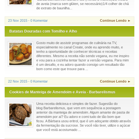
de aveia (marca sem glúten, se necessário)1/4 colher de chá
de extrato de baunilha...
23 Nov 2015 - 0 Komentar
Continue Lendo ►
Batatas Douradas com Tomilho e Alho
Gosto muito de assistir programas de culinária na TV,
especialmente no canal Create, onde eu aprendo muito, e
tenho a oportunidade de conhecer técnicas e receitas
diferentes. Mesmo a receita não sendo vegana, eu me inspiro
e vou para a cozinha tentar fazer a versão vegana. Para mim
é um desafio, e eu adoro quando consigo um resultado tão
bom como este que trouxe para ...
22 Nov 2015 - 0 Komentar
Continue Lendo ►
Cookies de Manteiga de Amendoim e Aveia - Barbarelismus
Uma receita deliciosa e simples de fazer. Sugestão do
blog Barbarelismus, que vem em sequência a postagem
anterior da manteiga de amendoim. Algum amante de pasta de
amendoim por aí? Eu adoro e comi tudo de tão bom que
ficou. A Bárbara usou eritrol, que é um adoçante obtido através
da fermentação da sucrose. Se você não tiver, utilize o açúcar
que você está acostumado ...