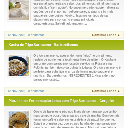
essencial, pois realça o sabor dos alimentos; afinal, sem sal a
comida fica "sem gosto". No supermercado, existem diversas
opções de sal e, por incrível que pareça, alguns são mais
saudáveis que outros. Abaixo, listamos os tipos de sal
disponíveis para consumo e suas principais
características:Sal refinadoImagem: ...
12 Nov 2015 - 0 Komentar
Continue Lendo ►
Kasha de Trigo Sarraceno - Barbarelismus
O trigo sarraceno, apesar do nome “trigo”, é um alimento
repleto de nutrientes e totalmente livre de glúten. O Kasha é
um prato com sarraceno tostado servido na Rússia e na
Polônia, também típico da culinária judaica. O trigo sarraceno é
perfeito para substituir o arroz de forma muito saudável e
nutritiva. Barbarelismus INGREDIENTES 1 xícara de trigo
sarraceno tostad...
12 Nov 2015 - 0 Komentar
Continue Lendo ►
Pãozinho de Fermentação Lenta com Trigo Sarraceno e Gergelim
Gosto de fazer este pão nos finais de semana porque tenho
mais tempo e posso fazer para o café da manhã. Bom demais
tomar um café e saborear esta delícia de pãozinho quente.
Esta é a primeira vez que eu uso farinha de trigo sarraceno
para fazer o pão de fermentação lenta. Misturei com farinha