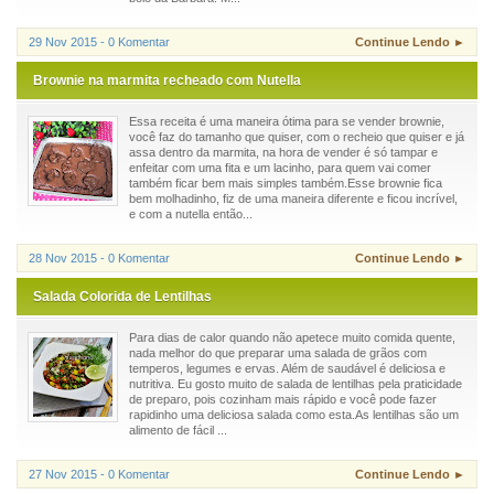
29 Nov 2015 - 0 Komentar
Continue Lendo ►
Brownie na marmita recheado com Nutella
Essa receita é uma maneira ótima para se vender brownie,
você faz do tamanho que quiser, com o recheio que quiser e já
assa dentro da marmita, na hora de vender é só tampar e
enfeitar com uma fita e um lacinho, para quem vai comer
também ficar bem mais simples também.Esse brownie fica
bem molhadinho, fiz de uma maneira diferente e ficou incrível,
e com a nutella então...
28 Nov 2015 - 0 Komentar
Continue Lendo ►
Salada Colorida de Lentilhas
Para dias de calor quando não apetece muito comida quente,
nada melhor do que preparar uma salada de grãos com
temperos, legumes e ervas. Além de saudável é deliciosa e
nutritiva. Eu gosto muito de salada de lentilhas pela praticidade
de preparo, pois cozinham mais rápido e você pode fazer
rapidinho uma deliciosa salada como esta.As lentilhas são um
alimento de fácil ...
27 Nov 2015 - 0 Komentar
Continue Lendo ►