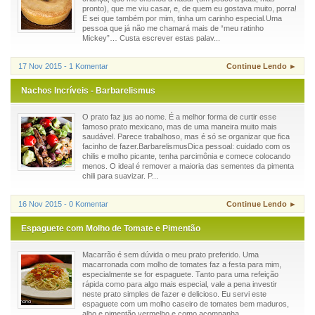
pronto), que me viu casar, e, de quem eu gostava muito, porra!
E sei que também por mim, tinha um carinho especial.Uma
pessoa que já não me chamará mais de “meu ratinho
Mickey”… Custa escrever estas palav...
17 Nov 2015 - 1 Komentar
Continue Lendo ►
Nachos Incríveis - Barbarelismus
O prato faz jus ao nome. É a melhor forma de curtir esse
famoso prato mexicano, mas de uma maneira muito mais
saudável. Parece trabalhoso, mas é só se organizar que fica
facinho de fazer.BarbarelismusDica pessoal: cuidado com os
chilis e molho picante, tenha parcimônia e comece colocando
menos. O ideal é remover a maioria das sementes da pimenta
chili para suavizar. P...
16 Nov 2015 - 0 Komentar
Continue Lendo ►
Espaguete com Molho de Tomate e Pimentão
Macarrão é sem dúvida o meu prato preferido. Uma
macarronada com molho de tomates faz a festa para mim,
especialmente se for espaguete. Tanto para uma refeição
rápida como para algo mais especial, vale a pena investir
neste prato simples de fazer e delicioso. Eu servi este
espaguete com um molho caseiro de tomates bem maduros,
alho e pimentão vermelho e como acompanha...