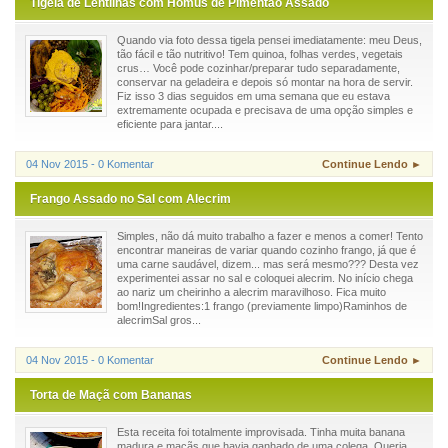
Tigela de Lentilhas com Homus de Pimentão Assado
Quando via foto dessa tigela pensei imediatamente: meu Deus,
tão fácil e tão nutritivo! Tem quinoa, folhas verdes, vegetais
crus… Você pode cozinhar/preparar tudo separadamente,
conservar na geladeira e depois só montar na hora de servir.
Fiz isso 3 dias seguidos em uma semana que eu estava
extremamente ocupada e precisava de uma opção simples e
eficiente para jantar....
04 Nov 2015 - 0 Komentar
Continue Lendo ►
Frango Assado no Sal com Alecrim
Simples, não dá muito trabalho a fazer e menos a comer! Tento
encontrar maneiras de variar quando cozinho frango, já que é
uma carne saudável, dizem... mas será mesmo??? Desta vez
experimentei assar no sal e coloquei alecrim. No início chega
ao nariz um cheirinho a alecrim maravilhoso. Fica muito
bom!Ingredientes:1 frango (previamente limpo)Raminhos de
alecrimSal gros...
04 Nov 2015 - 0 Komentar
Continue Lendo ►
Torta de Maçã com Bananas
Esta receita foi totalmente improvisada. Tinha muita banana
madura e maçãs que havia ganhado de uma colega. Queria