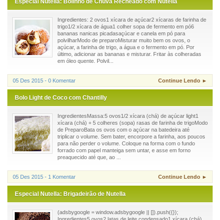
Especial Nutella: Bolinho de Chuva Recheado com Nutella
Ingredientes: 2 ovos1 xícara de açúcar2 xícaras de farinha de
trigo1/2 xícara de água1 colher sopa de fermento em pó6
bananas nanicas picadasaçúcar e canela em pó para
polvilharModo de preparoMisturar muito bem os ovos, o
açúcar, a farinha de trigo, a água e o fermento em pó. Por
último, adicionar as bananas e misturar. Fritar às colheradas
em óleo quente. Polvil...
05 Des 2015 - 0 Komentar
Continue Lendo ►
Bolo Light de Coco com Chantilly
IngredientesMassa:5 ovos1/2 xícara (chá) de açúcar light1
xícara (chá) + 5 colheres (sopa) rasas de farinha de trigoModo
de PreparoBata os ovos com o açúcar na batedeira até
triplicar o volume. Sem bater, encorpore a farinha, aos poucos
para não perder o volume. Coloque na forma com o fundo
forrado com papel manteiga sem untar, e asse em forno
preaquecido até que, ao ...
05 Des 2015 - 1 Komentar
Continue Lendo ►
Especial Nutella: Brigadeirão de Nutella
(adsbygoogle = window.adsbygoogle || []).push({});
Ingredientes5 ovos2 latas de leite condensado1 xícara (chá)