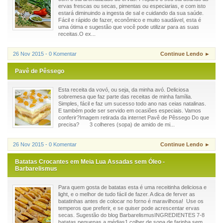
ervas frescas ou secas, pimentas ou especiarias, e com isto
estará diminuindo a ingesta de sal e cuidando da sua saúde.
Fácil e rápido de fazer, econômico e muito saudável, esta é
uma ótima e sugestão que você pode utilizar para as suas
receitas.O ex...
26 Nov 2015 - 0 Komentar
Continue Lendo ►
Pavê de Pêssego
Esta receita da vovó, ou seja, da minha avó. Deliciosa
sobremesa que faz parte das receitas de minha família.
Simples, fácil e faz um sucesso todo ano nas ceias natalinas.
E também pode ser servido em ocasiões especiais. Vamos
conferir?Imagem retirada da internet Pavê de Pêssego Do que
precisa? 3 colheres (sopa) de amido de mi...
26 Nov 2015 - 0 Komentar
Continue Lendo ►
Batatas Crocantes em Meia Lua Assadas sem Óleo -
Barbarelismus
Para quem gosta de batatas esta é uma receitinha deliciosa e
light, e o melhor de tudo fácil de fazer. A dica de ferver as
batatinhas antes de colocar no forno é maravilhosa! Use os
temperos que preferir, e se quiser pode acrescentar ervas
secas. Sugestão do blog BarbarelismusINGREDIENTES 7-8
batatas pequenas a médias1 colher de sopa de farinha sem