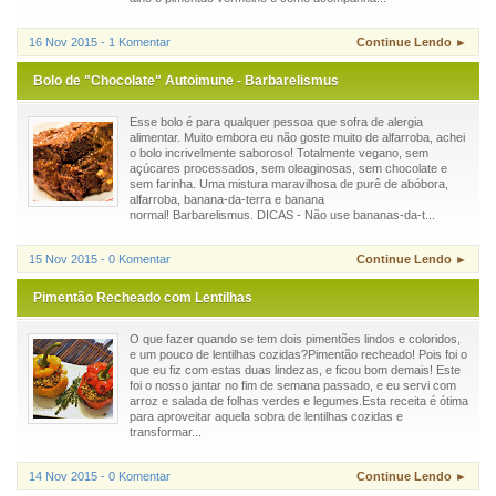
16 Nov 2015 - 1 Komentar
Continue Lendo ►
Bolo de "Chocolate" Autoimune - Barbarelismus
Esse bolo é para qualquer pessoa que sofra de alergia
alimentar. Muito embora eu não goste muito de alfarroba, achei
o bolo incrivelmente saboroso! Totalmente vegano, sem
açúcares processados, sem oleaginosas, sem chocolate e
sem farinha. Uma mistura maravilhosa de purê de abóbora,
alfarroba, banana-da-terra e banana
normal! Barbarelismus. DICAS - Não use bananas-da-t...
15 Nov 2015 - 0 Komentar
Continue Lendo ►
Pimentão Recheado com Lentilhas
O que fazer quando se tem dois pimentões lindos e coloridos,
e um pouco de lentilhas cozidas?Pimentão recheado! Pois foi o
que eu fiz com estas duas lindezas, e ficou bom demais! Este
foi o nosso jantar no fim de semana passado, e eu servi com
arroz e salada de folhas verdes e legumes.Esta receita é ótima
para aproveitar aquela sobra de lentilhas cozidas e
transformar...
14 Nov 2015 - 0 Komentar
Continue Lendo ►