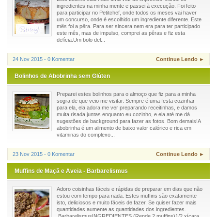
ingredientes na minha mente e passei à execução. Foi feito
para participar no Petitchef, onde todos os meses vai haver
um concurso, onde é escolhido um ingrediente diferente. Este
mês foi a pêra. Para ser sincera nem era para ter participado
este mês, mas de impulso, comprei as pêras e fiz esta
delícia.Um bolo del...
24 Nov 2015 - 0 Komentar
Continue Lendo ►
Bolinhos de Abobrinha sem Glúten
Preparei estes bolinhos para o almoço que fiz para a minha
sogra de que veio me visitar. Sempre é uma festa cozinhar
para ela, ela adora me ver preparando receitinhas, e damos
muita risada juntas enquanto eu cozinho, e ela até me dá
sugestões de background para fazer as fotos. Bom demais!A
abobrinha é um alimento de baixo valor calórico e rica em
vitaminas do complexo...
23 Nov 2015 - 0 Komentar
Continue Lendo ►
Muffins de Maçã e Aveia - Barbarelismus
Adoro coisinhas fáceis e rápidas de preparar em dias que não
estou com tempo para nada. Estes muffins são exatamente
isto, deliciosos e muito fáceis de fazer. Se quiser fazer mais
quantidades aumente as quantidades dos ingredientes.
BarbarelismusINGREDIENTES (Rende 2 muffins)1/2 xícara