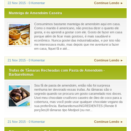
22 Nov 2015 - 0 Komentar
Continue Lendo ►
Manteiga de Amendoim Caseira
Consumimos bastante manteiga de amendoim aqui em casa.
Como o marido é americano, não precisa dizer o quanto ele
gosta, e eu aprendi a gostar com ele. Gosto de fazer em casa
porque além de ficar mais gostoso, é mais saudável e
econômico. Nunca gostei das industrializadas, e por isto não
me interessava muito, mas depois que me aventurei a fazer
em casa, fiquei fã e até...
21 Nov 2015 - 0 Komentar
Continue Lendo ►
Trufas de Tâmaras Recheadas com Pasta de Amendoim -
Barbarelismus
Sou fã de pasta de amendoim, então não foi surpresa
nenhuma ter devorado essas trufas. As tâmaras são o
segredo quando se procura um gosto caramelado nos doces.
Usei meu chocolate crudívoro caseiro de óleo de coco para a
cobertura, mas você pode usar qualquer chocolate vegano da
sua preferência. BarbarelismusINGREDIENTES (Rende 8
porções)8 tâmaras tipo Medjool (ou nor...
21 Nov 2015 - 0 Komentar
Continue Lendo ►