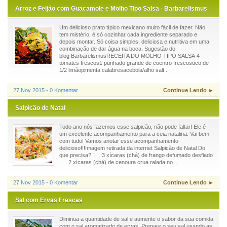
Arroz e Feijão com Guacamole e Molho Tipo Salsa - Barbarelismus
Um delicioso prato típico mexicano muito fácil de fazer. Não
tem mistério, é só cozinhar cada ingrediente separado e
depois montar. Só coisa simples, deliciosa e nutritiva em uma
combinação de dar água na boca. Sugestão do
blog BarbarelismusRECEITA DO MOLHO TIPO SALSA 4
tomates frescos1 punhado grande de coentro frescosuco de
1/2 limãopimenta calabresacebola/alho salt...
27 Nov 2015 - 0 Komentar
Continue Lendo ►
Salpicão de Natal
Todo ano nós fazemos esse salpicão, não pode faltar! Ele é
um excelente acompanhamento para a ceia natalina. Vai bem
com tudo! Vamos anotar esse acompanhamento
delicioso!!!Imagem retirada da internet Salpicão de Natal Do
que precisa? 3 xícaras (chá) de frango defumado desfiado
2 xícaras (chá) de cenoura crua ralada no ...
27 Nov 2015 - 0 Komentar
Continue Lendo ►
Sal com Ervas Frescas
Diminua a quantidade de sal e aumente o sabor da sua comida
com o sal aromatizado de ervas. Prepare o seu sal usando as