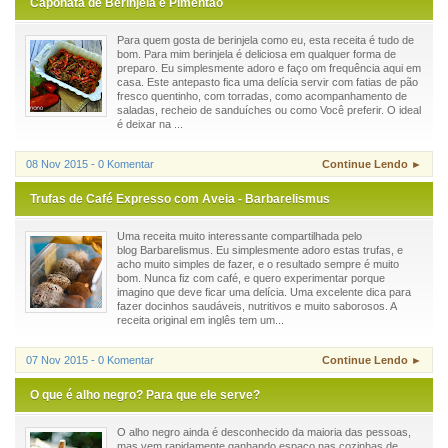
Caponata de Berinjela e Pimentão
Para quem gosta de berinjela como eu, esta receita é tudo de
bom. Para mim berinjela é deliciosa em qualquer forma de
preparo. Eu simplesmente adoro e faço om frequência aqui em
casa. Este antepasto fica uma delícia servir com fatias de pão
fresco quentinho, com torradas, como acompanhamento de
saladas, recheio de sanduíches ou como Você preferir. O ideal
é deixar na ...
08 Nov 2015 - 0 Komentar
Continue Lendo ►
Trufas de Café Expresso com Aveia - Barbarelismus
Uma receita muito interessante compartilhada pelo
blog Barbarelismus. Eu simplesmente adoro estas trufas, e
acho muito simples de fazer, e o resultado sempre é muito
bom. Nunca fiz com café, e quero experimentar porque
imagino que deve ficar uma delícia. Uma excelente dica para
fazer docinhos saudáveis, nutritivos e muito saborosos. A
receita original em inglês tem um...
07 Nov 2015 - 0 Komentar
Continue Lendo ►
O que é alho negro? Para que ele serve?
O alho negro ainda é desconhecido da maioria das pessoas,
mas vem rapidamente ganhando espaço nas cozinhas de