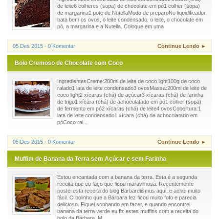
de leite6 colheres (sopa) de chocolate em pó1 colher (sopa)
de margarina1 pote de NutellaModo de preparoNo liquidificador,
bata bem os ovos, o leite condensado, o leite, o chocolate em
pó, a margarina e a Nutella. Coloque em uma
05 Des 2015 - 0 Komentar
Continue Lendo ►
Bolo Cremoso de Chocolate com Coco
IngredientesCreme:200ml de leite de coco light100g de coco
ralado1 lata de leite condensado3 ovosMassa:200ml de leite de
coco light2 xícaras (chá) de açúcar3 xícaras (chá) de farinha
de trigo1 xícara (chá) de achocolatado em pó1 colher (sopa)
de fermento em pó2 xícaras (chá) de leite4 ovosCobertura:1
lata de leite condensado1 xícara (chá) de achocolatado em
póCoco ral...
05 Des 2015 - 0 Komentar
Continue Lendo ►
Muffim de Banana da Terra sem Açúcar e sem Farinha
Estou encantada com a banana da terra. Esta é a segunda
receita que eu faço que ficou maravilhosa. Recentemente
postei esta receita do blog Barbarelismus aqui, e achei muito
fácil. O bolinho que a Bárbara fez ficou muito fofo e parecia
delicioso. Fiquei sonhando em fazer, e quando encontrei
banana da terra verde eu fiz estes muffins com a receita do
bolo da Bárbara. M...