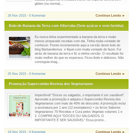
glúten (ou normal,...
26 Nov 2015 - 0 Komentar
Continue Lendo ►
Bolo de Banana da Terra com Alfarroba (Sem açúcar e sem farinha)
Eu nunca tinha experimentado a banana da terra e muito
menos preparado receitas com ela. Tinha muita vontade de
conhecer. Postei recentemente aqui a versão deste bolo do
blog Barbarelismus e fiquei com muita vontade de fazer. Fui
atrás de banana da terra e fiz a minha versão. O resultado foi
muito melhor do que eu esperava. Ficou lindo e delicioso. Não
conseguia imag...
25 Nov 2015 - 0 Komentar
Continue Lendo ►
Promoção Supercombo Revista dos Vegetarianos
Imperdível! "Doces ou salgados, o importante é ser saudável".
Aproveite a promoção e adquira o Supercombo Revista dos
Vegetarianos com mais de 40% de desconto. A promoção inclui
a assinatura por 1 ano (12 exemplares) + os livros Sabores
Vegetarianos 70 Receitas e Cura pelos Vegetais volumes 1 e
2. COMPRE AQUI "DOCES OU SALGADOS, O
IMPORTANTE É SER SAUDÁVEL" Essa promo...
24 Nov 2015 - 0 Komentar
Continue Lendo ►