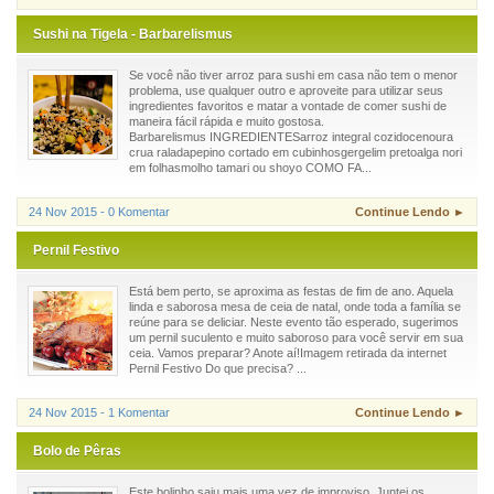
Sushi na Tigela - Barbarelismus
Se você não tiver arroz para sushi em casa não tem o menor
problema, use qualquer outro e aproveite para utilizar seus
ingredientes favoritos e matar a vontade de comer sushi de
maneira fácil rápida e muito gostosa.
Barbarelismus INGREDIENTESarroz integral cozidocenoura
crua raladapepino cortado em cubinhosgergelim pretoalga nori
em folhasmolho tamari ou shoyo COMO FA...
24 Nov 2015 - 0 Komentar
Continue Lendo ►
Pernil Festivo
Está bem perto, se aproxima as festas de fim de ano. Aquela
linda e saborosa mesa de ceia de natal, onde toda a família se
reúne para se deliciar. Neste evento tão esperado, sugerimos
um pernil suculento e muito saboroso para você servir em sua
ceia. Vamos preparar? Anote aí!Imagem retirada da internet
Pernil Festivo Do que precisa? ...
24 Nov 2015 - 1 Komentar
Continue Lendo ►
Bolo de Pêras
Este bolinho saiu mais uma vez de improviso. Juntei os