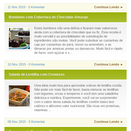
11 Nov 2015 - 0 Komentar
Continue Lendo ►
Bombons com Cobertura de Chocolate Amargo
Estes bombons são uma delícia e ficaram mais saborosos
ainda com a cobertura de chocolate que eu fiz. Esta receita é
muito versátil e as possibilidades de substituição de
ingredientes são muitas. Você pode substituir as castanhas de
caju por castanhas do pará, nozes ou amendoim, e as
tâmaras por ameixas pretas ou damascos. Muito fácil e rápido
de fazer, sem açúcar e s...
10 Nov 2015 - 0 Komentar
Continue Lendo ►
Salada de Lentilha com Cenouras
Uma ideia muito boa para aproveitar sobras de lentilha cozida.
Não pode ser mais fácil de fazer, basta misturar as lentilhas
com legumes, ervas e temperos e você tem uma saladinha
deliciosa e nutritiva. Experimente, você vai se surpreender
com o sabor desta salada.As lentilhas contém baixo teor
calórico e altíssimo valor nutricional. São ricas em proteínas,
vitaminas ...
09 Nov 2015 - 0 Komentar
Continue Lendo ►