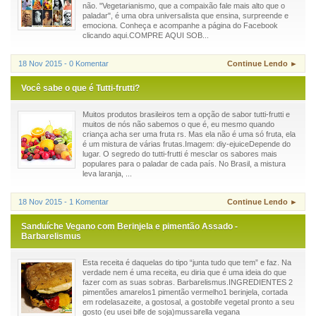
não. "Vegetarianismo, que a compaixão fale mais alto que o
paladar", é uma obra universalista que ensina, surpreende e
emociona. Conheça e acompanhe a página do Facebook
clicando aqui.COMPRE AQUI SOB...
18 Nov 2015 - 0 Komentar
Continue Lendo ►
Você sabe o que é Tutti-frutti?
Muitos produtos brasileiros tem a opção de sabor tutti-frutti e
muitos de nós não sabemos o que é, eu mesmo quando
criança acha ser uma fruta rs. Mas ela não é uma só fruta, ela
é um mistura de várias frutas.Imagem: diy-ejuiceDepende do
lugar. O segredo do tutti-frutti é mesclar os sabores mais
populares para o paladar de cada país. No Brasil, a mistura
leva laranja, ...
18 Nov 2015 - 1 Komentar
Continue Lendo ►
Sanduíche Vegano com Berinjela e pimentão Assado -
Barbarelismus
Esta receita é daquelas do tipo “junta tudo que tem” e faz. Na
verdade nem é uma receita, eu diria que é uma ideia do que
fazer com as suas sobras. Barbarelismus.INGREDIENTES 2
pimentões amarelos1 pimentão vermelho1 berinjela, cortada
em rodelasazeite, a gostosal, a gostobife vegetal pronto a seu
gosto (eu usei bife de soja)mussarella vegana