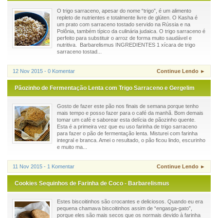
O trigo sarraceno, apesar do nome “trigo”, é um alimento
repleto de nutrientes e totalmente livre de glúten. O Kasha é
um prato com sarraceno tostado servido na Rússia e na
Polônia, também típico da culinária judaica. O trigo sarraceno é
perfeito para substituir o arroz de forma muito saudável e
nutritiva. Barbarelismus INGREDIENTES 1 xícara de trigo
sarraceno tostad...
12 Nov 2015 - 0 Komentar
Continue Lendo ►
Pãozinho de Fermentação Lenta com Trigo Sarraceno e Gergelim
Gosto de fazer este pão nos finais de semana porque tenho
mais tempo e posso fazer para o café da manhã. Bom demais
tomar um café e saborear esta delícia de pãozinho quente.
Esta é a primeira vez que eu uso farinha de trigo sarraceno
para fazer o pão de fermentação lenta. Misturei com farinha
integral e branca. Amei o resultado, o pão ficou lindo, escurinho
e muito ma...
11 Nov 2015 - 1 Komentar
Continue Lendo ►
Cookies Sequinhos de Farinha de Coco - Barbarelismus
Estes biscoitinhos são crocantes e deliciosos. Quando eu era
pequena chamava biscoitinhos assim de “engasga-gato”,
porque eles são mais secos que os normais devido à farinha