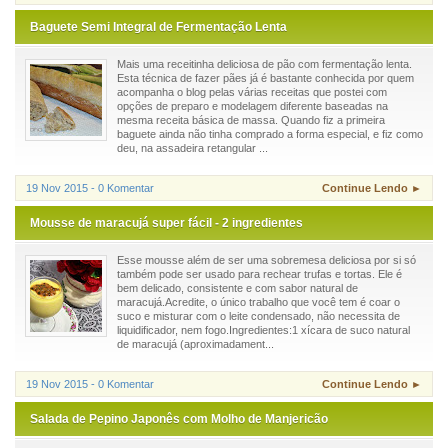
Baguete Semi Integral de Fermentação Lenta
Mais uma receitinha deliciosa de pão com fermentação lenta.
Esta técnica de fazer pães já é bastante conhecida por quem
acompanha o blog pelas várias receitas que postei com
opções de preparo e modelagem diferente baseadas na
mesma receita básica de massa. Quando fiz a primeira
baguete ainda não tinha comprado a forma especial, e fiz como
deu, na assadeira retangular ...
19 Nov 2015 - 0 Komentar
Continue Lendo ►
Mousse de maracujá super fácil - 2 ingredientes
Esse mousse além de ser uma sobremesa deliciosa por si só
também pode ser usado para rechear trufas e tortas. Ele é
bem delicado, consistente e com sabor natural de
maracujá.Acredite, o único trabalho que você tem é coar o
suco e misturar com o leite condensado, não necessita de
liquidificador, nem fogo.Ingredientes:1 xícara de suco natural
de maracujá (aproximadament...
19 Nov 2015 - 0 Komentar
Continue Lendo ►
Salada de Pepino Japonês com Molho de Manjericão