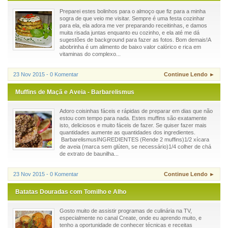
Preparei estes bolinhos para o almoço que fiz para a minha
sogra de que veio me visitar. Sempre é uma festa cozinhar
para ela, ela adora me ver preparando receitinhas, e damos
muita risada juntas enquanto eu cozinho, e ela até me dá
sugestões de background para fazer as fotos. Bom demais!A
abobrinha é um alimento de baixo valor calórico e rica em
vitaminas do complexo...
23 Nov 2015 - 0 Komentar
Continue Lendo ►
Muffins de Maçã e Aveia - Barbarelismus
Adoro coisinhas fáceis e rápidas de preparar em dias que não
estou com tempo para nada. Estes muffins são exatamente
isto, deliciosos e muito fáceis de fazer. Se quiser fazer mais
quantidades aumente as quantidades dos ingredientes.
BarbarelismusINGREDIENTES (Rende 2 muffins)1/2 xícara
de aveia (marca sem glúten, se necessário)1/4 colher de chá
de extrato de baunilha...
23 Nov 2015 - 0 Komentar
Continue Lendo ►
Batatas Douradas com Tomilho e Alho
Gosto muito de assistir programas de culinária na TV,
especialmente no canal Create, onde eu aprendo muito, e
tenho a oportunidade de conhecer técnicas e receitas