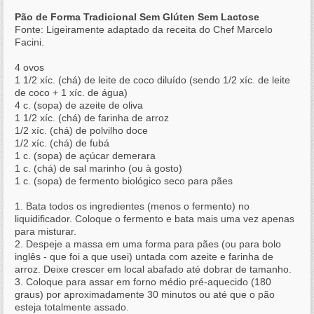
Pão de Forma Tradicional Sem Glúten Sem Lactose
Fonte: Ligeiramente adaptado da receita do Chef Marcelo
Facini.
4 ovos
1 1/2 xíc. (chá) de leite de coco diluído (sendo 1/2 xíc. de leite
de coco + 1 xíc. de água)
4 c. (sopa) de azeite de oliva
1 1/2 xíc. (chá) de farinha de arroz
1/2 xíc. (chá) de polvilho doce
1/2 xíc. (chá) de fubá
1 c. (sopa) de açúcar demerara
1 c. (chá) de sal marinho (ou à gosto)
1 c. (sopa) de fermento biológico seco para pães
1. Bata todos os ingredientes (menos o fermento) no
liquidificador. Coloque o fermento e bata mais uma vez apenas
para misturar.
2. Despeje a massa em uma forma para pães (ou para bolo
inglês - que foi a que usei) untada com azeite e farinha de
arroz. Deixe crescer em local abafado até dobrar de tamanho.
3. Coloque para assar em forno médio pré-aquecido (180
graus) por aproximadamente 30 minutos ou até que o pão
esteja totalmente assado.