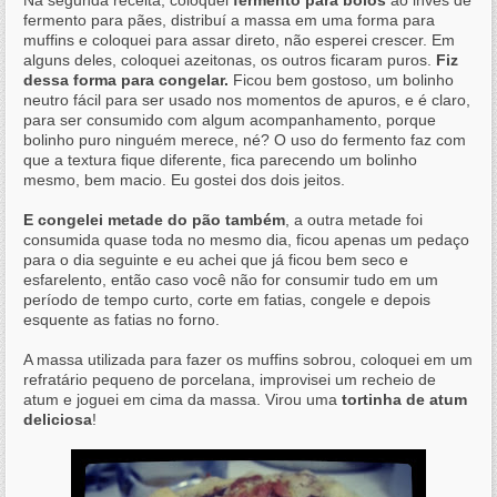
Na segunda receita, coloquei
fermento para bolos
ao invés de
fermento para pães, distribuí a massa em uma forma para
muffins e coloquei para assar direto, não esperei crescer. Em
alguns deles, coloquei azeitonas, os outros ficaram puros.
Fiz
dessa forma para congelar.
Ficou bem gostoso, um bolinho
neutro fácil para ser usado nos momentos de apuros, e é claro,
para ser consumido com algum acompanhamento, porque
bolinho puro ninguém merece, né? O uso do fermento faz com
que a textura fique diferente, fica parecendo um bolinho
mesmo, bem macio. Eu gostei dos dois jeitos.
E congelei metade do pão também
, a outra metade foi
consumida quase toda no mesmo dia, ficou apenas um pedaço
para o dia seguinte e eu achei que já ficou bem seco e
esfarelento, então caso você não for consumir tudo em um
período de tempo curto, corte em fatias, congele e depois
esquente as fatias no forno.
A massa utilizada para fazer os muffins sobrou, coloquei em um
refratário pequeno de porcelana, improvisei um recheio de
atum e joguei em cima da massa. Virou uma
tortinha de atum
deliciosa
!