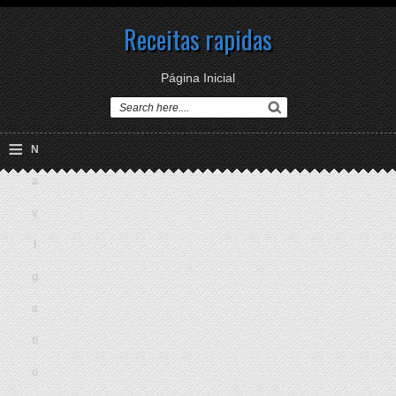
Receitas rapidas
Página Inicial
≡
N
a
v
i
g
a
ti
o