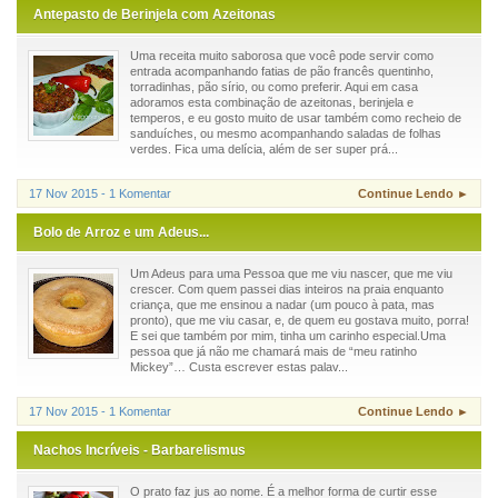
Antepasto de Berinjela com Azeitonas
Uma receita muito saborosa que você pode servir como
entrada acompanhando fatias de pão francês quentinho,
torradinhas, pão sírio, ou como preferir. Aqui em casa
adoramos esta combinação de azeitonas, berinjela e
temperos, e eu gosto muito de usar também como recheio de
sanduíches, ou mesmo acompanhando saladas de folhas
verdes. Fica uma delícia, além de ser super prá...
17 Nov 2015 - 1 Komentar
Continue Lendo ►
Bolo de Arroz e um Adeus...
Um Adeus para uma Pessoa que me viu nascer, que me viu
crescer. Com quem passei dias inteiros na praia enquanto
criança, que me ensinou a nadar (um pouco à pata, mas
pronto), que me viu casar, e, de quem eu gostava muito, porra!
E sei que também por mim, tinha um carinho especial.Uma
pessoa que já não me chamará mais de “meu ratinho
Mickey”… Custa escrever estas palav...
17 Nov 2015 - 1 Komentar
Continue Lendo ►
Nachos Incríveis - Barbarelismus
O prato faz jus ao nome. É a melhor forma de curtir esse