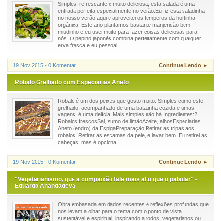
Simples, refrescante e muito deliciosa, esta salada é uma
entrada perfeita especialmente no verão.Eu fiz esta saladinha
no nosso verão aqui e aproveitei os temperos da hortinha
orgânica. Este ano plantamos bastante manjericão bem
miudinho e eu usei muito para fazer coisas deliciosas para
nós. O pepino japonês combina perfeitamente com qualquer
erva fresca e eu pessoal...
19 Nov 2015 - 0 Komentar
Continue Lendo ►
Robalo Grelhado com Especiarias Aneto
Robalo é um dos peixes que gosto muito. Simples como este,
grelhado, acompanhado de uma batatinha cozida e umas
vagens, é uma delícia. Mais simples não há.Ingredientes:2
Robalos frescosSal, sumo de limãoAzeite, alhosEspeciarias
Aneto (endro) da EspigaPreparação:Retirar as tripas aos
robalos. Retirar as escamas da pele, e lavar bem. Eu retirei as
cabeças, mas é opciona...
19 Nov 2015 - 0 Komentar
Continue Lendo ►
"Vegetarianismo, que a compaixão fale mais alto que o paladar" -
Eduardo Anandadeva
Obra embasada em dados recentes e reflexões profundas que
nos levam a olhar para o tema com o ponto de vista
sustentável e espiritual, inspirando a todos, vegetarianos ou