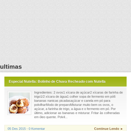
ultimas
Especial Nutella: Bolinho de Chuva Recheado com Nutella
Ingredientes: 2 ovos1 xícara de açúcar2 xícaras de farinha de
trigo1/2 xícara de água1 colher sopa de fermento em pó6
bananas nanicas picadasaçúcar e canela em pó para
polvilharModo de preparoMisturar muito bem os ovos, o
açúcar, a farinha de trigo, a água e o fermento em pó. Por
último, adicionar as bananas e misturar. Fritar às colheradas
em óleo quente. Polvil...
05 Des 2015 - 0 Komentar
Continue Lendo ►