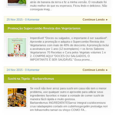
atrás de banana da terra e fiz a minha versão. O resultado foi
muito melhor do que eu esperava. Ficou lindo e delicioso. Não
conseguia imag...
25 Nov 2015 - 0 Komentar
Continue Lendo ►
Promoção Supercombo Revista dos Vegetarianos
Imperdível! "Doces ou salgados, o importante é ser saudável".
Aproveite a promoção e adquira o Supercombo Revista dos
Vegetarianos com mais de 40% de desconto. A promoção inclui
a assinatura por 1 ano (12 exemplares) + os livros Sabores
Vegetarianos 70 Receitas e Cura pelos Vegetais volumes 1 e
2. COMPRE AQUI "DOCES OU SALGADOS, O
IMPORTANTE É SER SAUDÁVEL" Essa promo...
24 Nov 2015 - 0 Komentar
Continue Lendo ►
Sushi na Tigela - Barbarelismus
Se você não tiver arroz para sushi em casa não tem o menor
problema, use qualquer outro e aproveite para utilizar seus
ingredientes favoritos e matar a vontade de comer sushi de
maneira fácil rápida e muito gostosa.
Barbarelismus INGREDIENTESarroz integral cozidocenoura
crua raladapepino cortado em cubinhosgergelim pretoalga nori
em folhasmolho tamari ou shoyo COMO FA...