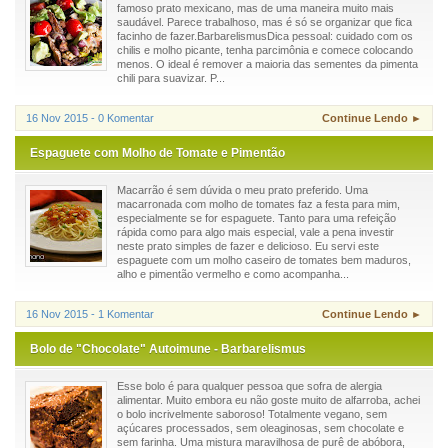
famoso prato mexicano, mas de uma maneira muito mais
saudável. Parece trabalhoso, mas é só se organizar que fica
facinho de fazer.BarbarelismusDica pessoal: cuidado com os
chilis e molho picante, tenha parcimônia e comece colocando
menos. O ideal é remover a maioria das sementes da pimenta
chili para suavizar. P...
16 Nov 2015 - 0 Komentar
Continue Lendo ►
Espaguete com Molho de Tomate e Pimentão
Macarrão é sem dúvida o meu prato preferido. Uma
macarronada com molho de tomates faz a festa para mim,
especialmente se for espaguete. Tanto para uma refeição
rápida como para algo mais especial, vale a pena investir
neste prato simples de fazer e delicioso. Eu servi este
espaguete com um molho caseiro de tomates bem maduros,
alho e pimentão vermelho e como acompanha...
16 Nov 2015 - 1 Komentar
Continue Lendo ►
Bolo de "Chocolate" Autoimune - Barbarelismus
Esse bolo é para qualquer pessoa que sofra de alergia
alimentar. Muito embora eu não goste muito de alfarroba, achei
o bolo incrivelmente saboroso! Totalmente vegano, sem
açúcares processados, sem oleaginosas, sem chocolate e
sem farinha. Uma mistura maravilhosa de purê de abóbora,