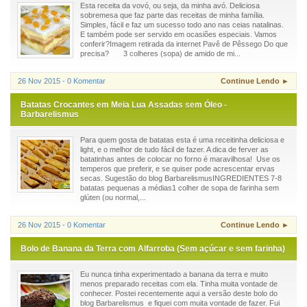
Esta receita da vovó, ou seja, da minha avó. Deliciosa
sobremesa que faz parte das receitas de minha família.
Simples, fácil e faz um sucesso todo ano nas ceias natalinas.
E também pode ser servido em ocasiões especiais. Vamos
conferir?Imagem retirada da internet Pavê de Pêssego Do que
precisa? 3 colheres (sopa) de amido de mi...
26 Nov 2015 - 0 Komentar
Continue Lendo ►
Batatas Crocantes em Meia Lua Assadas sem Óleo -
Barbarelismus
Para quem gosta de batatas esta é uma receitinha deliciosa e
light, e o melhor de tudo fácil de fazer. A dica de ferver as
batatinhas antes de colocar no forno é maravilhosa! Use os
temperos que preferir, e se quiser pode acrescentar ervas
secas. Sugestão do blog BarbarelismusINGREDIENTES 7-8
batatas pequenas a médias1 colher de sopa de farinha sem
glúten (ou normal,...
26 Nov 2015 - 0 Komentar
Continue Lendo ►
Bolo de Banana da Terra com Alfarroba (Sem açúcar e sem farinha)
Eu nunca tinha experimentado a banana da terra e muito
menos preparado receitas com ela. Tinha muita vontade de
conhecer. Postei recentemente aqui a versão deste bolo do
blog Barbarelismus e fiquei com muita vontade de fazer. Fui