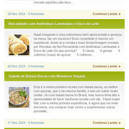
(receita aqui)Seu pão favo...
18 Nov 2015 - 0 Komentar
Continue Lendo ►
Rocambole com Amêndoas Laminadas e Doce de Leite
Natal chegando e uma sobremesa bem apresentada e gostosa
na mesa, faz um sucesso! Esse rocambole é mesmo um
espetáculo. Anote aí a receita e boas festas!Imagem enviada
por Receitas da Net Rocambole com Amêndoas Laminadas e
Doce de Leite Do que precisa? 6 claras 6 gemas 6
colheres (sopa) de açúcar 5 colheres...
18 Nov 2015 - 0 Komentar
Continue Lendo ►
Salada de Batata Baroa com Maionese Vegana
Esta é a minha primeira receita com batata baroa, ou melhor
com parsnip, que é da mesma família, e tem um sabor muito
similar. Já comi batata baroa no Brasil, mas nunca tinha tido a
oportunidade de fazer nenhuma receita com ela. Fiquei super
feliz com a minha primeira experiência, e agora que sei onde
encontrar, vou comprar mais vezes e experimentar outras
possibilid...
17 Nov 2015 - 0 Komentar
Continue Lendo ►