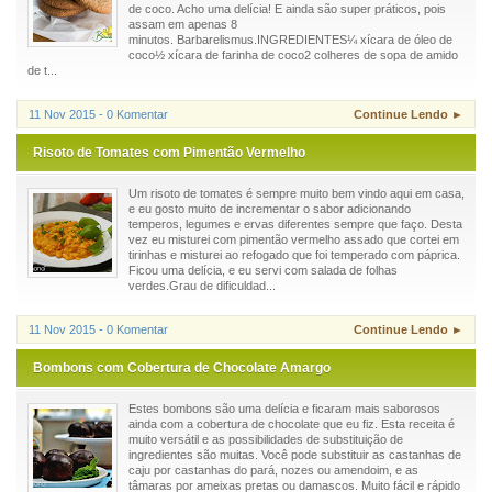
de coco. Acho uma delícia! E ainda são super práticos, pois
assam em apenas 8
minutos. Barbarelismus.INGREDIENTES¼ xícara de óleo de
coco½ xícara de farinha de coco2 colheres de sopa de amido
de t...
11 Nov 2015 - 0 Komentar
Continue Lendo ►
Risoto de Tomates com Pimentão Vermelho
Um risoto de tomates é sempre muito bem vindo aqui em casa,
e eu gosto muito de incrementar o sabor adicionando
temperos, legumes e ervas diferentes sempre que faço. Desta
vez eu misturei com pimentão vermelho assado que cortei em
tirinhas e misturei ao refogado que foi temperado com páprica.
Ficou uma delícia, e eu servi com salada de folhas
verdes.Grau de dificuldad...
11 Nov 2015 - 0 Komentar
Continue Lendo ►
Bombons com Cobertura de Chocolate Amargo
Estes bombons são uma delícia e ficaram mais saborosos
ainda com a cobertura de chocolate que eu fiz. Esta receita é
muito versátil e as possibilidades de substituição de
ingredientes são muitas. Você pode substituir as castanhas de
caju por castanhas do pará, nozes ou amendoim, e as
tâmaras por ameixas pretas ou damascos. Muito fácil e rápido