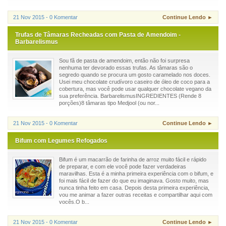
21 Nov 2015 - 0 Komentar
Continue Lendo ►
Trufas de Tâmaras Recheadas com Pasta de Amendoim -
Barbarelismus
Sou fã de pasta de amendoim, então não foi surpresa
nenhuma ter devorado essas trufas. As tâmaras são o
segredo quando se procura um gosto caramelado nos doces.
Usei meu chocolate crudívoro caseiro de óleo de coco para a
cobertura, mas você pode usar qualquer chocolate vegano da
sua preferência. BarbarelismusINGREDIENTES (Rende 8
porções)8 tâmaras tipo Medjool (ou nor...
21 Nov 2015 - 0 Komentar
Continue Lendo ►
Bifum com Legumes Refogados
Bifum é um macarrão de farinha de arroz muito fácil e rápido
de preparar, e com ele você pode fazer verdadeiras
maravilhas. Esta é a minha primeira experiência com o bifum, e
foi mais fácil de fazer do que eu imaginava. Gosto muito, mas
nunca tinha feito em casa. Depois desta primeira experiência,
vou me animar a fazer outras receitas e compartilhar aqui com
vocês.O b...
21 Nov 2015 - 0 Komentar
Continue Lendo ►