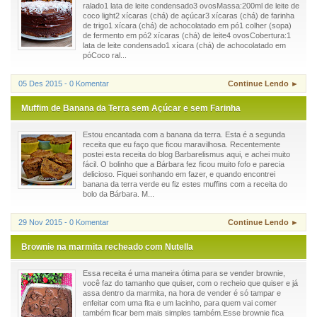
ralado1 lata de leite condensado3 ovosMassa:200ml de leite de
coco light2 xícaras (chá) de açúcar3 xícaras (chá) de farinha
de trigo1 xícara (chá) de achocolatado em pó1 colher (sopa)
de fermento em pó2 xícaras (chá) de leite4 ovosCobertura:1
lata de leite condensado1 xícara (chá) de achocolatado em
póCoco ral...
05 Des 2015 - 0 Komentar
Continue Lendo ►
Muffim de Banana da Terra sem Açúcar e sem Farinha
Estou encantada com a banana da terra. Esta é a segunda
receita que eu faço que ficou maravilhosa. Recentemente
postei esta receita do blog Barbarelismus aqui, e achei muito
fácil. O bolinho que a Bárbara fez ficou muito fofo e parecia
delicioso. Fiquei sonhando em fazer, e quando encontrei
banana da terra verde eu fiz estes muffins com a receita do
bolo da Bárbara. M...
29 Nov 2015 - 0 Komentar
Continue Lendo ►
Brownie na marmita recheado com Nutella
Essa receita é uma maneira ótima para se vender brownie,
você faz do tamanho que quiser, com o recheio que quiser e já
assa dentro da marmita, na hora de vender é só tampar e
enfeitar com uma fita e um lacinho, para quem vai comer
também ficar bem mais simples também.Esse brownie fica