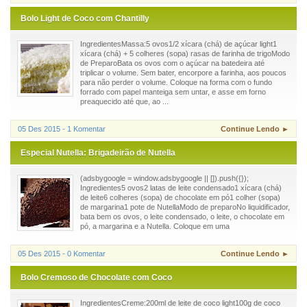
Bolo Light de Coco com Chantilly
IngredientesMassa:5 ovos1/2 xícara (chá) de açúcar light1
xícara (chá) + 5 colheres (sopa) rasas de farinha de trigoModo
de PreparoBata os ovos com o açúcar na batedeira até
triplicar o volume. Sem bater, encorpore a farinha, aos poucos
para não perder o volume. Coloque na forma com o fundo
forrado com papel manteiga sem untar, e asse em forno
preaquecido até que, ao ...
05 Des 2015 - 1 Komentar
Continue Lendo ►
Especial Nutella: Brigadeirão de Nutella
(adsbygoogle = window.adsbygoogle || []).push({});
Ingredientes5 ovos2 latas de leite condensado1 xícara (chá)
de leite6 colheres (sopa) de chocolate em pó1 colher (sopa)
de margarina1 pote de NutellaModo de preparoNo liquidificador,
bata bem os ovos, o leite condensado, o leite, o chocolate em
pó, a margarina e a Nutella. Coloque em uma
05 Des 2015 - 0 Komentar
Continue Lendo ►
Bolo Cremoso de Chocolate com Coco
IngredientesCreme:200ml de leite de coco light100g de coco