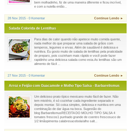
bem molhadinho, fiz de uma maneira diferente e ficou incrível,
e com a nutella então...
28 Nov 2015 - 0 Komentar
Continue Lendo ►
Salada Colorida de Lentilhas
Para dias de calor quando não apetece muito comida quente,
nada melhor do que preparar uma salada de grãos com
temperos, legumes e ervas. Além de saudável é deliciosa e
nutritiva. Eu gosto muito de salada de lentilhas pela praticidade
de preparo, pois cozinham mais rápido e você pode fazer
rapidinho uma deliciosa salada como esta.As lentilhas são um
alimento de fácil ...
27 Nov 2015 - 0 Komentar
Continue Lendo ►
Arroz e Feijão com Guacamole e Molho Tipo Salsa - Barbarelismus
Um delicioso prato típico mexicano muito fácil de fazer. Não
tem mistério, é só cozinhar cada ingrediente separado e
depois montar. Só coisa simples, deliciosa e nutritiva em uma
combinação de dar água na boca. Sugestão do
blog BarbarelismusRECEITA DO MOLHO TIPO SALSA 4
tomates frescos1 punhado grande de coentro frescosuco de
1/2 limãopimenta calabresacebola/alho salt...