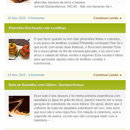
alfarroba, banana-da-terra e banana
normal! Barbarelismus. DICAS - Não use bananas-da-t...
15 Nov 2015 - 0 Komentar
Continue Lendo ►
Pimentão Recheado com Lentilhas
O que fazer quando se tem dois pimentões lindos e coloridos,
e um pouco de lentilhas cozidas?Pimentão recheado! Pois foi o
que eu fiz com estas duas lindezas, e ficou bom demais! Este
foi o nosso jantar no fim de semana passado, e eu servi com
arroz e salada de folhas verdes e legumes.Esta receita é ótima
para aproveitar aquela sobra de lentilhas cozidas e
transformar...
14 Nov 2015 - 0 Komentar
Continue Lendo ►
Bolo de Baunilha sem Glúten - Barbarelismus
Esse bolo é dos deuses e foi minha primeira experiência com
aquafaba (a água do grão-de-bico); parece mesmo ser a nova
geração de substitutos de ovos! Adorei. Em geral, dizem que 3
colheres de sopa de aquafaba substituem um ovo, mas acho
que isso não é uma regra fixa. Em relação à cobertura, usei a
sugestão da autora, exceto que não conseguir bater com a
batedeira -- ...