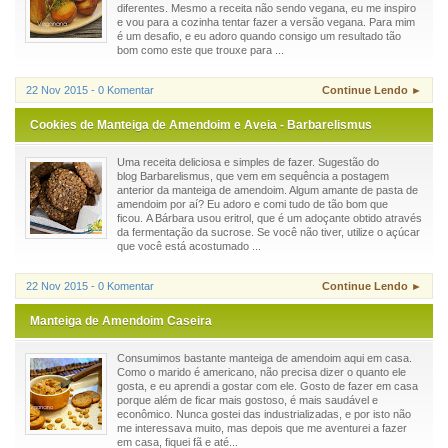
diferentes. Mesmo a receita não sendo vegana, eu me inspiro
e vou para a cozinha tentar fazer a versão vegana. Para mim
é um desafio, e eu adoro quando consigo um resultado tão
bom como este que trouxe para ...
22 Nov 2015 - 0 Komentar
Continue Lendo ►
Cookies de Manteiga de Amendoim e Aveia - Barbarelismus
Uma receita deliciosa e simples de fazer. Sugestão do
blog Barbarelismus, que vem em sequência a postagem
anterior da manteiga de amendoim. Algum amante de pasta de
amendoim por aí? Eu adoro e comi tudo de tão bom que
ficou. A Bárbara usou eritrol, que é um adoçante obtido através
da fermentação da sucrose. Se você não tiver, utilize o açúcar
que você está acostumado ...
22 Nov 2015 - 0 Komentar
Continue Lendo ►
Manteiga de Amendoim Caseira
Consumimos bastante manteiga de amendoim aqui em casa.
Como o marido é americano, não precisa dizer o quanto ele
gosta, e eu aprendi a gostar com ele. Gosto de fazer em casa
porque além de ficar mais gostoso, é mais saudável e
econômico. Nunca gostei das industrializadas, e por isto não
me interessava muito, mas depois que me aventurei a fazer
em casa, fiquei fã e até...