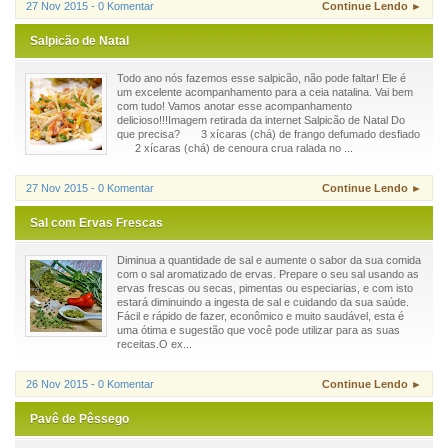
27 Nov 2015 - 0 Komentar
Continue Lendo ►
Salpicão de Natal
Todo ano nós fazemos esse salpicão, não pode faltar! Ele é
um excelente acompanhamento para a ceia natalina. Vai bem
com tudo! Vamos anotar esse acompanhamento
delicioso!!!Imagem retirada da internet Salpicão de Natal Do
que precisa? 3 xícaras (chá) de frango defumado desfiado
2 xícaras (chá) de cenoura crua ralada no ...
27 Nov 2015 - 0 Komentar
Continue Lendo ►
Sal com Ervas Frescas
Diminua a quantidade de sal e aumente o sabor da sua comida
com o sal aromatizado de ervas. Prepare o seu sal usando as
ervas frescas ou secas, pimentas ou especiarias, e com isto
estará diminuindo a ingesta de sal e cuidando da sua saúde.
Fácil e rápido de fazer, econômico e muito saudável, esta é
uma ótima e sugestão que você pode utilizar para as suas
receitas.O ex...
26 Nov 2015 - 0 Komentar
Continue Lendo ►
Pavê de Pêssego