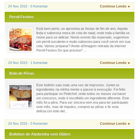
24 Nov 2015 - 0 Komentar
Continue Lendo ►
Pernil Festivo
Está bem perto, se aproxima as festas de fim de ano. Aquela
linda e saborosa mesa de ceia de natal, onde toda a família se
reúne para se deliciar. Neste evento tão esperado, sugerimos
um pernil suculento e muito saboroso para você servir em sua
ceia. Vamos preparar? Anote aí!Imagem retirada da internet
Pernil Festivo Do que precisa? ...
24 Nov 2015 - 1 Komentar
Continue Lendo ►
Bolo de Pêras
Este bolinho saiu mais uma vez de improviso. Juntei os
ingredientes na minha mente e passei à execução. Foi feito
para participar no Petitchef, onde todos os meses vai haver
um concurso, onde é escolhido um ingrediente diferente. Este
mês foi a pêra. Para ser sincera nem era para ter participado
este mês, mas de impulso, comprei as pêras e fiz esta
delícia.Um bolo del...
24 Nov 2015 - 0 Komentar
Continue Lendo ►
Bolinhos de Abobrinha sem Glúten