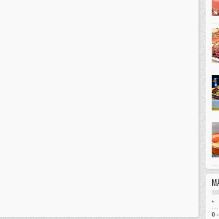
M
*
0 