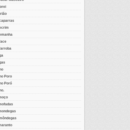
orei
rião
caparras
ecrim
emanha
face
farroba
ga
gas
ho
ho Poro
ho Poró
ho.
moço
mofadas
mondegas
môndegas
aranto