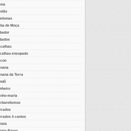
eia
elãs
eitonas
ba de Moça
bador
bados
calhau
calhau ensopado
con
nana
nana da Terra
ndô
nheiro
nho-maria
rbarelismus
rrados
rrados 4 cantos
tata
tata Baroa