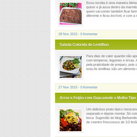
Essa receita é uma maneira ótima
quiser e já assa dentro da marmit
quem vai comer também ficar bem
diferente e ficou incrível, e com a n
28 Nov 2015 - 0 Komentar
Salada Colorida de Lentilhas
Para dias de calor quando não ap
com temperos, legumes e ervas. Alé
pela praticidade de preparo, pois
esta.As lentilhas são um alimento de
27 Nov 2015 - 0 Komentar
Arroz e Feijão com Guacamole e Molho Tipo 
Um delicioso prato típico mexicano
separado e depois montar. Só cois
boca. Sugestão do blog Barbar
de coentro frescosuco de 1/2 limã