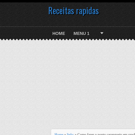
Receitas rapidas
HOME
MENU 1
Home
»
links
» Como fazer o ponto caranguejo em croc