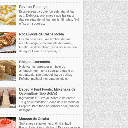
Pavê de Pêssego
Esta receita da vovó, ou seja, da minha
avó. Deliciosa sobremesa que faz parte
das receitas de minha família. Simples, fácil
e faz um sucess...
Rocambole de Carne Moída
Um dia desses eu me lembrei de uma
receita antiga de rocambole de carne.
Gente! Só de lembrar minha boca encheu
de água! Corri pra cozinha, ...
Bolo de Amendoim
Hoje vamos aprender um bolo de
amendoim com uma cobertura que é um
espetáculo, tipo paçoquinha de colher.
Fofinho, molhadinho, uma delícia e...
Especial Fast Foods: Milkshake de
Ovomaltine (tipo Bob's)
Ingredientes: 1 litro de sorvete de creme
100g de ovomaltine 1 copo de leite Modo de
Preparo: Bata tudo no liquidificador, quando
desligar c...
Mousse de Goiaba
Sobremesa simples, econômica, fácil.
Resumindo, é tudo de bom! Essa mousse é