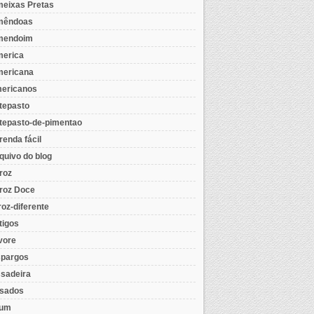
eixas Pretas
mêndoas
mendoim
erica
ericana
ericanos
tepasto
tepasto-de-pimentao
renda fácil
quivo do blog
roz
roz Doce
roz-diferente
tigos
vore
pargos
sadeira
sados
tum