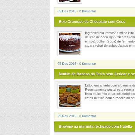
05 Des 2015 - 0 Komentar
Bolo Cremoso de Chocolate com Coco
IngredientesCreme:200ml de leite
de leite de coco light2 xícaras (c
em pó1 colher (sopa) de fermento 
xícara (chá) de achocolatado em p
05 Des 2015 - 0 Komentar
Muffim de Banana da Terra sem Açúcar e s
Estou encantada com a banana da 
Recentemente postei esta receita d
ficou muito fofo e parecia delicio
estes muffins com a receita do bol
29 Nov 2015 - 0 Komentar
Brownie na marmita recheado com Nutella