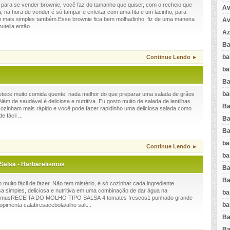
 para se vender brownie, você faz do tamanho que quiser, com o recheio que
Av
a, na hora de vender é só tampar e enfeitar com uma fita e um lacinho, para
 mais simples também.Esse brownie fica bem molhadinho, fiz de uma maneira
Av
utella então...
Az
Ba
ba
Continue Lendo ►
ba
Ba
ba
etece muito comida quente, nada melhor do que preparar uma salada de grãos
m de saudável é deliciosa e nutritiva. Eu gosto muito de salada de lentilhas
Ba
 cozinham mais rápido e você pode fazer rapidinho uma deliciosa salada como
 fácil ...
Ba
Ba
ba
Continue Lendo ►
ba
Salsa - Barbarelismus
Ba
Ba
 muito fácil de fazer. Não tem mistério, é só cozinhar cada ingrediente
a simples, deliciosa e nutritiva em uma combinação de dar água na
ba
elismusRECEITA DO MOLHO TIPO SALSA 4 tomates frescos1 punhado grande
ba
opimenta calabresacebola/alho salt...
Ba
Ba