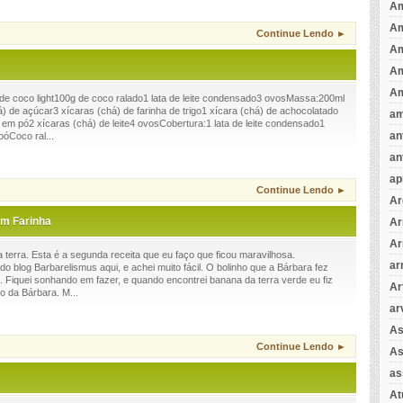
Am
A
Continue Lendo ►
A
Am
Am
 de coco light100g de coco ralado1 lata de leite condensado3 ovosMassa:200ml
há) de açúcar3 xícaras (chá) de farinha de trigo1 xícara (chá) de achocolatado
am
em pó2 xícaras (chá) de leite4 ovosCobertura:1 lata de leite condensado1
an
óCoco ral...
an
ap
Continue Lendo ►
Ar
em Farinha
Ar
Ar
terra. Esta é a segunda receita que eu faço que ficou maravilhosa.
ar
o blog Barbarelismus aqui, e achei muito fácil. O bolinho que a Bárbara fez
so. Fiquei sonhando em fazer, e quando encontrei banana da terra verde eu fiz
Ar
o da Bárbara. M...
ar
As
Continue Lendo ►
As
as
A