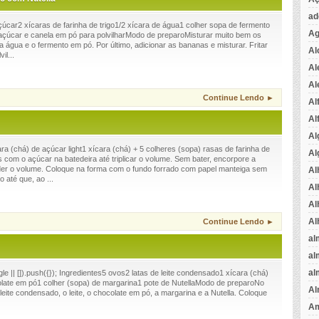
ad
çúcar2 xícaras de farinha de trigo1/2 xícara de água1 colher sopa de fermento
Ag
çúcar e canela em pó para polvilharModo de preparoMisturar muito bem os
, a água e o fermento em pó. Por último, adicionar as bananas e misturar. Fritar
Al
il...
Al
Al
Continue Lendo ►
Al
Al
Al
a (chá) de açúcar light1 xícara (chá) + 5 colheres (sopa) rasas de farinha de
Al
com o açúcar na batedeira até triplicar o volume. Sem bater, encorpore a
der o volume. Coloque na forma com o fundo forrado com papel manteiga sem
Al
 até que, ao ...
Al
Al
Al
Continue Lendo ►
al
al
al
 || []).push({}); Ingredientes5 ovos2 latas de leite condensado1 xícara (chá)
colate em pó1 colher (sopa) de margarina1 pote de NutellaModo de preparoNo
Al
o leite condensado, o leite, o chocolate em pó, a margarina e a Nutella. Coloque
Am