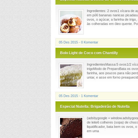
Ingredientes: 2 ovos1 xícara de a
em pó6 bananas nanicas picadasa
ovos, o açúcar, a farinha de trigo
às colheradas em óleo quente. Polv
05 Des 2015 - 0 Komentar
Bolo Light de Coco com Chantilly
IngredientesMassa:5 ovos1/2 xícar
trigoModo de PreparoBata os ovos 
farinha, aos poucos para não per
untar, e asse em forno preaquecido
05 Des 2015 - 1 Komentar
Especial Nutella: Brigadeirão de Nutella
(adsbygoogle = window.adsbygoogle
de leite6 colheres (sopa) de cho
liquidificador, bata bem os ovos, 
em uma