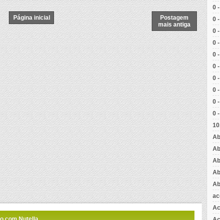
0 
Página inicial
Postagem
0 
mais antiga
0 
0 
0 
0 
0 
0 
0 
0 
10
Ab
Ab
Ab
Ab
Ab
ac
Ac
o com Nutella
Aç