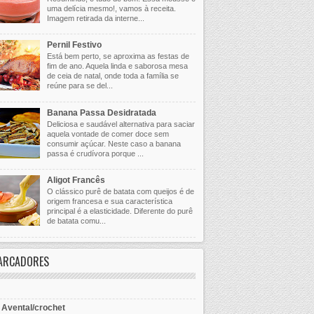
uma delícia mesmo!, vamos à receita.
Imagem retirada da interne...
Pernil Festivo
Está bem perto, se aproxima as festas de
fim de ano. Aquela linda e saborosa mesa
de ceia de natal, onde toda a família se
reúne para se del...
Banana Passa Desidratada
Deliciosa e saudável alternativa para saciar
aquela vontade de comer doce sem
consumir açúcar. Neste caso a banana
passa é crudívora porque ...
Aligot Francês
O clássico purê de batata com queijos é de
origem francesa e sua característica
principal é a elasticidade. Diferente do purê
de batata comu...
ARCADORES
- Avental/crochet