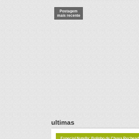
Postagem
mais recente
ultimas
Especial Nutella: Bolinho de Chuva Rechead