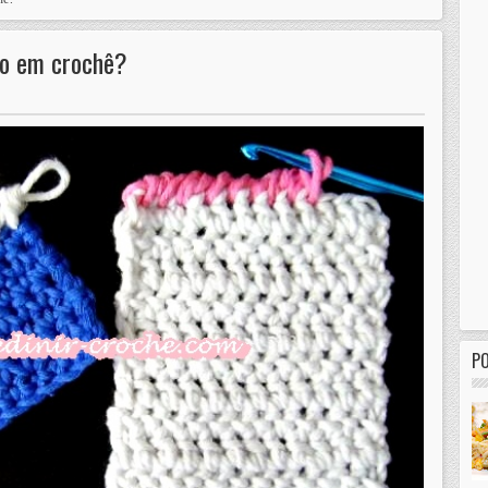
jo em crochê?
P