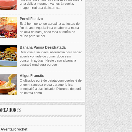
uma delícia mesmo!, vamos à receita.
Imagem retirada da interne...
Pernil Festivo
Está bem perto, se aproxima as festas de
fim de ano. Aquela linda e saborosa mesa
de ceia de natal, onde toda a família se
reúne para se del...
Banana Passa Desidratada
Deliciosa e saudável alternativa para saciar
aquela vontade de comer doce sem
consumir açúcar. Neste caso a banana
passa é crudívora porque ...
Aligot Francês
O clássico purê de batata com queijos é de
origem francesa e sua característica
principal é a elasticidade. Diferente do purê
de batata comu...
ARCADORES
- Avental/crochet