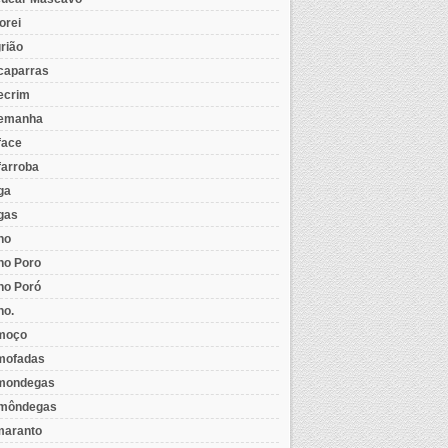
orei
rião
caparras
ecrim
emanha
face
farroba
ga
gas
ho
ho Poro
ho Poró
ho.
moço
mofadas
mondegas
môndegas
aranto