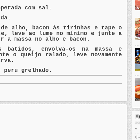
mperada com sal.
ida.
e de alho,
bacon
às
tirinhas
e tape o
te, leve ao lume no
mínimo
e junte a
er a massa no alho e
bacon
.
s batidos, envolva-os na massa e
nte o queijo ralado, leve novamente
irva.
de
peru
grelhado.
M
*
0 