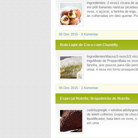
Ingredientes: 2 ovos1 xícara de a
em pó6 bananas nanicas picadasa
ovos, o açúcar, a farinha de trigo
às colheradas em óleo quente. Polv
05 Des 2015 - 0 Komentar
Bolo Light de Coco com Chantilly
IngredientesMassa:5 ovos1/2 xícar
trigoModo de PreparoBata os ovos 
farinha, aos poucos para não per
untar, e asse em forno preaquecido
05 Des 2015 - 1 Komentar
Especial Nutella: Brigadeirão de Nutella
(adsbygoogle = window.adsbygoogle
de leite6 colheres (sopa) de cho
liquidificador, bata bem os ovos, 
em uma