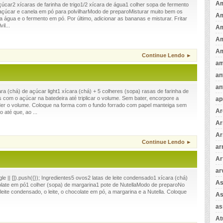
Am
çúcar2 xícaras de farinha de trigo1/2 xícara de água1 colher sopa de fermento
çúcar e canela em pó para polvilharModo de preparoMisturar muito bem os
A
, a água e o fermento em pó. Por último, adicionar as bananas e misturar. Fritar
il...
A
Am
Am
Continue Lendo ►
am
an
an
a (chá) de açúcar light1 xícara (chá) + 5 colheres (sopa) rasas de farinha de
com o açúcar na batedeira até triplicar o volume. Sem bater, encorpore a
ap
der o volume. Coloque na forma com o fundo forrado com papel manteiga sem
Ar
 até que, ao ...
Ar
Ar
Continue Lendo ►
ar
Ar
ar
 || []).push({}); Ingredientes5 ovos2 latas de leite condensado1 xícara (chá)
As
colate em pó1 colher (sopa) de margarina1 pote de NutellaModo de preparoNo
o leite condensado, o leite, o chocolate em pó, a margarina e a Nutella. Coloque
As
as
A