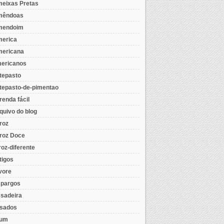
eixas Pretas
mêndoas
mendoim
erica
ericana
ericanos
tepasto
tepasto-de-pimentao
renda fácil
quivo do blog
roz
roz Doce
roz-diferente
tigos
vore
pargos
sadeira
sados
tum