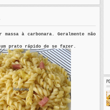
7
er massa à
carbonara
. Geralmente não
 um prato rápido de se fazer.
P