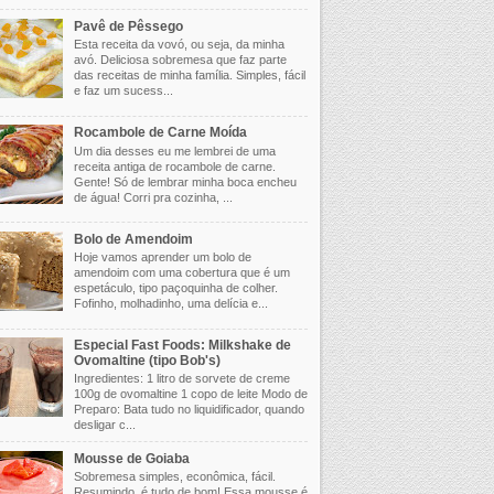
Pavê de Pêssego
Esta receita da vovó, ou seja, da minha
avó. Deliciosa sobremesa que faz parte
das receitas de minha família. Simples, fácil
e faz um sucess...
Rocambole de Carne Moída
Um dia desses eu me lembrei de uma
receita antiga de rocambole de carne.
Gente! Só de lembrar minha boca encheu
de água! Corri pra cozinha, ...
Bolo de Amendoim
Hoje vamos aprender um bolo de
amendoim com uma cobertura que é um
espetáculo, tipo paçoquinha de colher.
Fofinho, molhadinho, uma delícia e...
Especial Fast Foods: Milkshake de
Ovomaltine (tipo Bob's)
Ingredientes: 1 litro de sorvete de creme
100g de ovomaltine 1 copo de leite Modo de
Preparo: Bata tudo no liquidificador, quando
desligar c...
Mousse de Goiaba
Sobremesa simples, econômica, fácil.
Resumindo, é tudo de bom! Essa mousse é