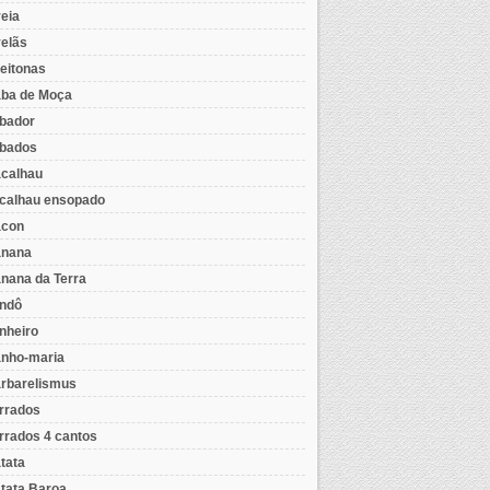
eia
elãs
eitonas
ba de Moça
bador
bados
calhau
calhau ensopado
con
nana
nana da Terra
ndô
nheiro
nho-maria
rbarelismus
rrados
rrados 4 cantos
tata
tata Baroa