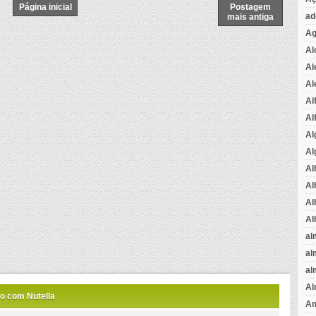
Página inicial
Postagem
ad
mais antiga
Ag
Al
Al
Al
Al
Al
Al
Al
Al
Al
Al
Al
al
al
al
Al
o com Nutella
Am