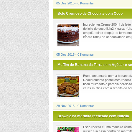
05 Des 2015 - 0 Komentar
Bolo Cremoso de Chocolate com Coco
IngredientesCreme:200ml de leite
de leite de coco light2 xícaras (c
em pó1 colher (sopa) de fermento 
xícara (chá) de achocolatado em p
05 Des 2015 - 0 Komentar
Muffim de Banana da Terra sem Açúcar e s
Estou encantada com a banana da 
Recentemente postei esta receita d
ficou muito fofo e parecia delicio
estes muffins com a receita do bol
29 Nov 2015 - 0 Komentar
Brownie na marmita recheado com Nutella
Essa receita é uma maneira ótima
quiser e já assa dentro da marmit