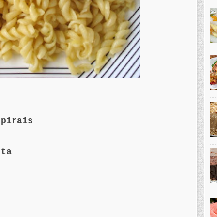
spirais
eta