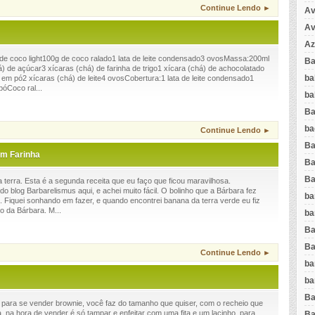
Continue Lendo ►
Av
Av
Az
 de coco light100g de coco ralado1 lata de leite condensado3 ovosMassa:200ml
Ba
há) de açúcar3 xícaras (chá) de farinha de trigo1 xícara (chá) de achocolatado
ba
em pó2 xícaras (chá) de leite4 ovosCobertura:1 lata de leite condensado1
óCoco ral...
ba
Ba
ba
Continue Lendo ►
Ba
em Farinha
Ba
Ba
terra. Esta é a segunda receita que eu faço que ficou maravilhosa.
o blog Barbarelismus aqui, e achei muito fácil. O bolinho que a Bárbara fez
ba
so. Fiquei sonhando em fazer, e quando encontrei banana da terra verde eu fiz
o da Bárbara. M...
ba
Ba
Ba
Continue Lendo ►
ba
ba
Ba
 para se vender brownie, você faz do tamanho que quiser, com o recheio que
a, na hora de vender é só tampar e enfeitar com uma fita e um lacinho, para
Ba