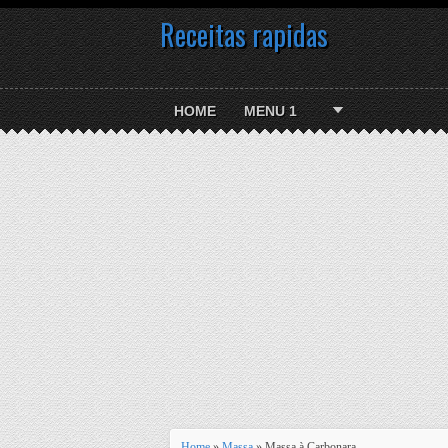
Receitas rapidas
HOME
MENU 1
Home
»
Massa
» Massa à Carbonara