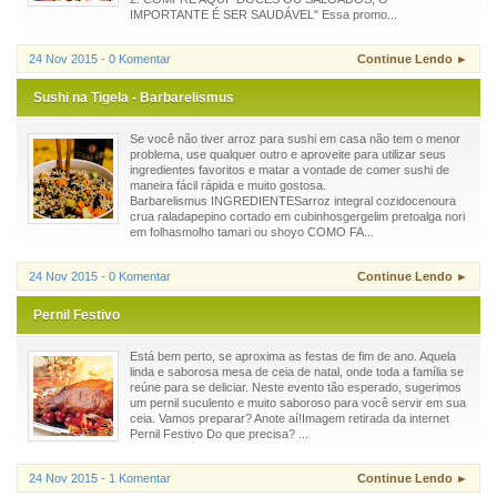
IMPORTANTE É SER SAUDÁVEL" Essa promo...
24 Nov 2015 - 0 Komentar
Continue Lendo ►
Sushi na Tigela - Barbarelismus
Se você não tiver arroz para sushi em casa não tem o menor
problema, use qualquer outro e aproveite para utilizar seus
ingredientes favoritos e matar a vontade de comer sushi de
maneira fácil rápida e muito gostosa.
Barbarelismus INGREDIENTESarroz integral cozidocenoura
crua raladapepino cortado em cubinhosgergelim pretoalga nori
em folhasmolho tamari ou shoyo COMO FA...
24 Nov 2015 - 0 Komentar
Continue Lendo ►
Pernil Festivo
Está bem perto, se aproxima as festas de fim de ano. Aquela
linda e saborosa mesa de ceia de natal, onde toda a família se
reúne para se deliciar. Neste evento tão esperado, sugerimos
um pernil suculento e muito saboroso para você servir em sua
ceia. Vamos preparar? Anote aí!Imagem retirada da internet
Pernil Festivo Do que precisa? ...
24 Nov 2015 - 1 Komentar
Continue Lendo ►