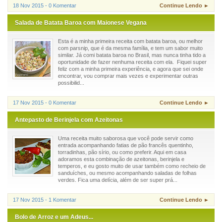
18 Nov 2015 - 0 Komentar
Continue Lendo ►
Salada de Batata Baroa com Maionese Vegana
Esta é a minha primeira receita com batata baroa, ou melhor
com parsnip, que é da mesma família, e tem um sabor muito
similar. Já comi batata baroa no Brasil, mas nunca tinha tido a
oportunidade de fazer nenhuma receita com ela. Fiquei super
feliz com a minha primeira experiência, e agora que sei onde
encontrar, vou comprar mais vezes e experimentar outras
possibilid...
17 Nov 2015 - 0 Komentar
Continue Lendo ►
Antepasto de Berinjela com Azeitonas
Uma receita muito saborosa que você pode servir como
entrada acompanhando fatias de pão francês quentinho,
torradinhas, pão sírio, ou como preferir. Aqui em casa
adoramos esta combinação de azeitonas, berinjela e
temperos, e eu gosto muito de usar também como recheio de
sanduíches, ou mesmo acompanhando saladas de folhas
verdes. Fica uma delícia, além de ser super prá...
17 Nov 2015 - 1 Komentar
Continue Lendo ►
Bolo de Arroz e um Adeus...