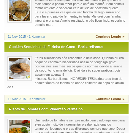
mais tempo e posso fazer para o café da manhã. Bom demais
tomar um café e saborear esta delícia de pãozinho quente.
Esta é a primeira vez que eu uso farinha de trigo sarraceno
para fazer o pão de fermentação lenta. Misturei com farinha
integral e branca. Amei o resultado, o pão ficou lindo, escurinho
e muito ma...
11 Nov 2015 - 1 Komentar
Continue Lendo ►
Cookies Sequinhos de Farinha de Coco - Barbarelismus
Estes biscoitinhos são crocantes e deliciosos. Quando eu era
pequena chamava biscoitinhos assim de “engasga-gato”,
porque eles são mais secos que os normais devido à farinha
de coco. Acho uma delícia! E ainda são super práticos, pois
assam em apenas 8
minutos. Barbarelismus.INGREDIENTES¼ xícara de óleo de
coco½ xícara de farinha de coco2 colheres de sopa de amido
de t...
11 Nov 2015 - 0 Komentar
Continue Lendo ►
Risoto de Tomates com Pimentão Vermelho
Um risoto de tomates é sempre muito bem vindo aqui em casa,
e eu gosto muito de incrementar o sabor adicionando
temperos, legumes e ervas diferentes sempre que faço. Desta
vez eu misturei com pimentão vermelho assado que cortei em