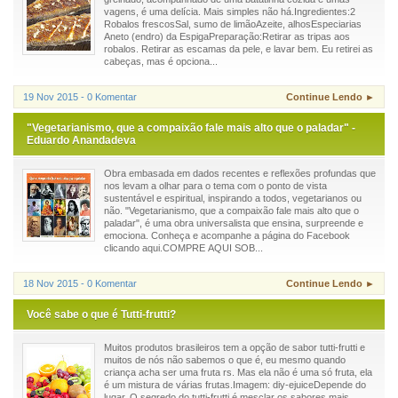
vagens, é uma delícia. Mais simples não há.Ingredientes:2
Robalos frescosSal, sumo de limãoAzeite, alhosEspeciarias
Aneto (endro) da EspigaPreparação:Retirar as tripas aos
robalos. Retirar as escamas da pele, e lavar bem. Eu retirei as
cabeças, mas é opciona...
19 Nov 2015 - 0 Komentar
Continue Lendo ►
"Vegetarianismo, que a compaixão fale mais alto que o paladar" -
Eduardo Anandadeva
Obra embasada em dados recentes e reflexões profundas que
nos levam a olhar para o tema com o ponto de vista
sustentável e espiritual, inspirando a todos, vegetarianos ou
não. "Vegetarianismo, que a compaixão fale mais alto que o
paladar", é uma obra universalista que ensina, surpreende e
emociona. Conheça e acompanhe a página do Facebook
clicando aqui.COMPRE AQUI SOB...
18 Nov 2015 - 0 Komentar
Continue Lendo ►
Você sabe o que é Tutti-frutti?
Muitos produtos brasileiros tem a opção de sabor tutti-frutti e
muitos de nós não sabemos o que é, eu mesmo quando
criança acha ser uma fruta rs. Mas ela não é uma só fruta, ela
é um mistura de várias frutas.Imagem: diy-ejuiceDepende do
lugar. O segredo do tutti-frutti é mesclar os sabores mais