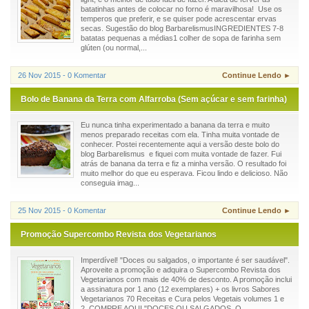
batatinhas antes de colocar no forno é maravilhosa! Use os
temperos que preferir, e se quiser pode acrescentar ervas
secas. Sugestão do blog BarbarelismusINGREDIENTES 7-8
batatas pequenas a médias1 colher de sopa de farinha sem
glúten (ou normal,...
26 Nov 2015 - 0 Komentar
Continue Lendo ►
Bolo de Banana da Terra com Alfarroba (Sem açúcar e sem farinha)
Eu nunca tinha experimentado a banana da terra e muito
menos preparado receitas com ela. Tinha muita vontade de
conhecer. Postei recentemente aqui a versão deste bolo do
blog Barbarelismus e fiquei com muita vontade de fazer. Fui
atrás de banana da terra e fiz a minha versão. O resultado foi
muito melhor do que eu esperava. Ficou lindo e delicioso. Não
conseguia imag...
25 Nov 2015 - 0 Komentar
Continue Lendo ►
Promoção Supercombo Revista dos Vegetarianos
Imperdível! "Doces ou salgados, o importante é ser saudável".
Aproveite a promoção e adquira o Supercombo Revista dos
Vegetarianos com mais de 40% de desconto. A promoção inclui
a assinatura por 1 ano (12 exemplares) + os livros Sabores
Vegetarianos 70 Receitas e Cura pelos Vegetais volumes 1 e
2. COMPRE AQUI "DOCES OU SALGADOS, O