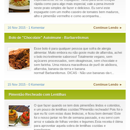
rápida como para algo mais especial, vale a pena investir
neste prato simples de fazer e delicioso. Eu servi este
espaguete com um molho caseiro de tomates bem maduros,
alho e pimentão vermelho e como acompanha...
16 Nov 2015 - 1 Komentar
Continue Lendo ►
Bolo de "Chocolate" Autoimune - Barbarelismus
Esse bolo é para qualquer pessoa que sofra de alergia
alimentar. Muito embora eu não goste muito de alfarroba, achei
o bolo incrivelmente saboroso! Totalmente vegano, sem
açúcares processados, sem oleaginosas, sem chocolate e
sem farinha. Uma mistura maravilhosa de purê de abóbora,
alfarroba, banana-da-terra e banana
normal! Barbarelismus. DICAS - Não use bananas-da-t...
15 Nov 2015 - 0 Komentar
Continue Lendo ►
Pimentão Recheado com Lentilhas
O que fazer quando se tem dois pimentões lindos e coloridos,
e um pouco de lentilhas cozidas?Pimentão recheado! Pois foi o
que eu fiz com estas duas lindezas, e ficou bom demais! Este
foi o nosso jantar no fim de semana passado, e eu servi com
arroz e salada de folhas verdes e legumes.Esta receita é ótima
para aproveitar aquela sobra de lentilhas cozidas e
transformar...