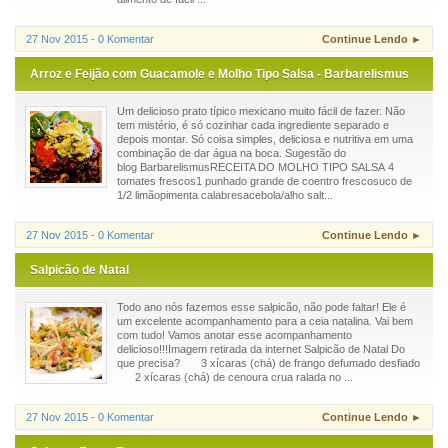
27 Nov 2015 - 0 Komentar
Continue Lendo ►
Arroz e Feijão com Guacamole e Molho Tipo Salsa - Barbarelismus
Um delicioso prato típico mexicano muito fácil de fazer. Não
tem mistério, é só cozinhar cada ingrediente separado e
depois montar. Só coisa simples, deliciosa e nutritiva em uma
combinação de dar água na boca. Sugestão do
blog BarbarelismusRECEITA DO MOLHO TIPO SALSA 4
tomates frescos1 punhado grande de coentro frescosuco de
1/2 limãopimenta calabresacebola/alho salt...
27 Nov 2015 - 0 Komentar
Continue Lendo ►
Salpicão de Natal
Todo ano nós fazemos esse salpicão, não pode faltar! Ele é
um excelente acompanhamento para a ceia natalina. Vai bem
com tudo! Vamos anotar esse acompanhamento
delicioso!!!Imagem retirada da internet Salpicão de Natal Do
que precisa? 3 xícaras (chá) de frango defumado desfiado
2 xícaras (chá) de cenoura crua ralada no ...
27 Nov 2015 - 0 Komentar
Continue Lendo ►