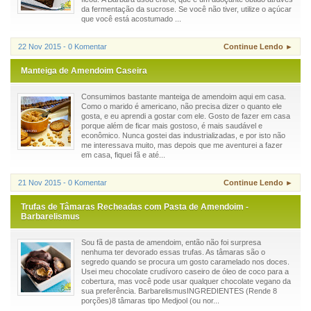
da fermentação da sucrose. Se você não tiver, utilize o açúcar
que você está acostumado ...
22 Nov 2015 - 0 Komentar
Continue Lendo ►
Manteiga de Amendoim Caseira
Consumimos bastante manteiga de amendoim aqui em casa.
Como o marido é americano, não precisa dizer o quanto ele
gosta, e eu aprendi a gostar com ele. Gosto de fazer em casa
porque além de ficar mais gostoso, é mais saudável e
econômico. Nunca gostei das industrializadas, e por isto não
me interessava muito, mas depois que me aventurei a fazer
em casa, fiquei fã e até...
21 Nov 2015 - 0 Komentar
Continue Lendo ►
Trufas de Tâmaras Recheadas com Pasta de Amendoim -
Barbarelismus
Sou fã de pasta de amendoim, então não foi surpresa
nenhuma ter devorado essas trufas. As tâmaras são o
segredo quando se procura um gosto caramelado nos doces.
Usei meu chocolate crudívoro caseiro de óleo de coco para a
cobertura, mas você pode usar qualquer chocolate vegano da
sua preferência. BarbarelismusINGREDIENTES (Rende 8
porções)8 tâmaras tipo Medjool (ou nor...