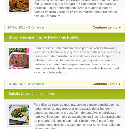
fácil. O bolinho que a Bárbara fez ficou muito fofo e parecia
delicioso. Fiquei sonhando em fazer, e quando encontrei
banana da terra verde eu fiz estes muffins com a receita do
bolo da Bárbara. M...
29 Nov 2015 - 0 Komentar
Continue Lendo ►
Brownie na marmita recheado com Nutella
Essa receita é uma maneira ótima para se vender brownie,
você faz do tamanho que quiser, com o recheio que quiser e já
assa dentro da marmita, na hora de vender é só tampar e
enfeitar com uma fita e um lacinho, para quem vai comer
também ficar bem mais simples também.Esse brownie fica
bem molhadinho, fiz de uma maneira diferente e ficou incrível,
e com a nutella então...
28 Nov 2015 - 0 Komentar
Continue Lendo ►
Salada Colorida de Lentilhas
Para dias de calor quando não apetece muito comida quente,
nada melhor do que preparar uma salada de grãos com
temperos, legumes e ervas. Além de saudável é deliciosa e
nutritiva. Eu gosto muito de salada de lentilhas pela praticidade
de preparo, pois cozinham mais rápido e você pode fazer
rapidinho uma deliciosa salada como esta.As lentilhas são um
alimento de fácil ...