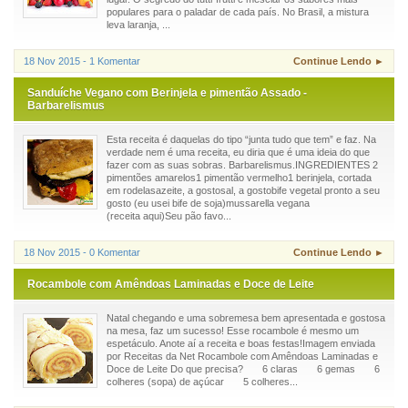
populares para o paladar de cada país. No Brasil, a mistura
leva laranja, ...
18 Nov 2015 - 1 Komentar
Continue Lendo ►
Sanduíche Vegano com Berinjela e pimentão Assado -
Barbarelismus
Esta receita é daquelas do tipo “junta tudo que tem” e faz. Na
verdade nem é uma receita, eu diria que é uma ideia do que
fazer com as suas sobras. Barbarelismus.INGREDIENTES 2
pimentões amarelos1 pimentão vermelho1 berinjela, cortada
em rodelasazeite, a gostosal, a gostobife vegetal pronto a seu
gosto (eu usei bife de soja)mussarella vegana
(receita aqui)Seu pão favo...
18 Nov 2015 - 0 Komentar
Continue Lendo ►
Rocambole com Amêndoas Laminadas e Doce de Leite
Natal chegando e uma sobremesa bem apresentada e gostosa
na mesa, faz um sucesso! Esse rocambole é mesmo um
espetáculo. Anote aí a receita e boas festas!Imagem enviada
por Receitas da Net Rocambole com Amêndoas Laminadas e
Doce de Leite Do que precisa? 6 claras 6 gemas 6
colheres (sopa) de açúcar 5 colheres...