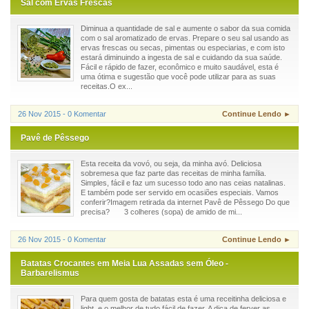
Sal com Ervas Frescas
Diminua a quantidade de sal e aumente o sabor da sua comida
com o sal aromatizado de ervas. Prepare o seu sal usando as
ervas frescas ou secas, pimentas ou especiarias, e com isto
estará diminuindo a ingesta de sal e cuidando da sua saúde.
Fácil e rápido de fazer, econômico e muito saudável, esta é
uma ótima e sugestão que você pode utilizar para as suas
receitas.O ex...
26 Nov 2015 - 0 Komentar
Continue Lendo ►
Pavê de Pêssego
Esta receita da vovó, ou seja, da minha avó. Deliciosa
sobremesa que faz parte das receitas de minha família.
Simples, fácil e faz um sucesso todo ano nas ceias natalinas.
E também pode ser servido em ocasiões especiais. Vamos
conferir?Imagem retirada da internet Pavê de Pêssego Do que
precisa? 3 colheres (sopa) de amido de mi...
26 Nov 2015 - 0 Komentar
Continue Lendo ►
Batatas Crocantes em Meia Lua Assadas sem Óleo -
Barbarelismus
Para quem gosta de batatas esta é uma receitinha deliciosa e
light, e o melhor de tudo fácil de fazer. A dica de ferver as