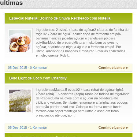
ultimas
Especial Nutella: Bolinho de Chuva Recheado com Nutella
Ingredientes: 2 ovos1 xícara de açúcar2 xícaras de farinha de
trigo1/2 xícara de água1 colher sopa de fermento em pó6
bananas nanicas picadasaçúcar e canela em pó para
polvilharModo de preparoMisturar muito bem os ovos, o
açúcar, a farinha de trigo, a água e o fermento em pó. Por
último, adicionar as bananas e misturar. Fritar às colheradas
em óleo quente. Polvil...
05 Des 2015 - 0 Komentar
Continue Lendo ►
Bolo Light de Coco com Chantilly
IngredientesMassa:5 ovos1/2 xícara (chá) de açúcar light1
xícara (chá) + 5 colheres (sopa) rasas de farinha de trigoModo
de PreparoBata os ovos com o açúcar na batedeira até
triplicar o volume. Sem bater, encorpore a farinha, aos poucos
para não perder o volume. Coloque na forma com o fundo
forrado com papel manteiga sem untar, e asse em forno
preaquecido até que, ao ...
05 Des 2015 - 1 Komentar
Continue Lendo ►