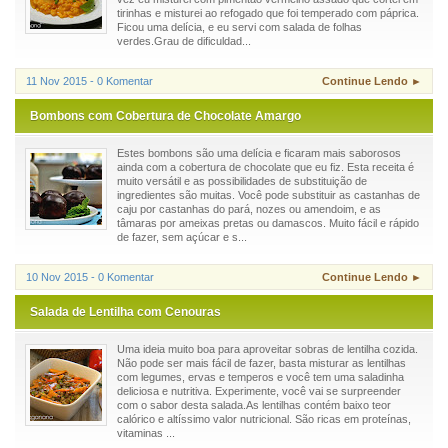
tirinhas e misturei ao refogado que foi temperado com páprica.
Ficou uma delícia, e eu servi com salada de folhas
verdes.Grau de dificuldad...
11 Nov 2015 - 0 Komentar
Continue Lendo ►
Bombons com Cobertura de Chocolate Amargo
Estes bombons são uma delícia e ficaram mais saborosos
ainda com a cobertura de chocolate que eu fiz. Esta receita é
muito versátil e as possibilidades de substituição de
ingredientes são muitas. Você pode substituir as castanhas de
caju por castanhas do pará, nozes ou amendoim, e as
tâmaras por ameixas pretas ou damascos. Muito fácil e rápido
de fazer, sem açúcar e s...
10 Nov 2015 - 0 Komentar
Continue Lendo ►
Salada de Lentilha com Cenouras
Uma ideia muito boa para aproveitar sobras de lentilha cozida.
Não pode ser mais fácil de fazer, basta misturar as lentilhas
com legumes, ervas e temperos e você tem uma saladinha
deliciosa e nutritiva. Experimente, você vai se surpreender
com o sabor desta salada.As lentilhas contém baixo teor
calórico e altíssimo valor nutricional. São ricas em proteínas,
vitaminas ...