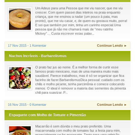
Um Adeus para uma Pessoa que me viu nascer, que me viu
crescer. Com quem passei dias inteiros na praia enquanto
criança, que me ensinou a nadar (um pouco à pata, mas
pronto), que me viu casar, e, de quem eu gostava muito, porra!
E sei que também por mim, tinha um carinho especial.Uma
pessoa que já não me chamará mais de “meu ratinho
Mickey”… Custa escrever estas palav...
17 Nov 2015 - 1 Komentar
Continue Lendo ►
Nachos Incríveis - Barbarelismus
O prato faz jus ao nome. É a melhor forma de curtir esse
famoso prato mexicano, mas de uma maneira muito mais
saudável. Parece trabalhoso, mas é só se organizar que fica
facinho de fazer.BarbarelismusDica pessoal: cuidado com os
chilis e molho picante, tenha parcimônia e comece colocando
menos. O ideal é remover a maioria das sementes da pimenta
chili para suavizar. P...
16 Nov 2015 - 0 Komentar
Continue Lendo ►
Espaguete com Molho de Tomate e Pimentão
Macarrão é sem dúvida o meu prato preferido. Uma
macarronada com molho de tomates faz a festa para mim,
especialmente se for espaguete. Tanto para uma refeição