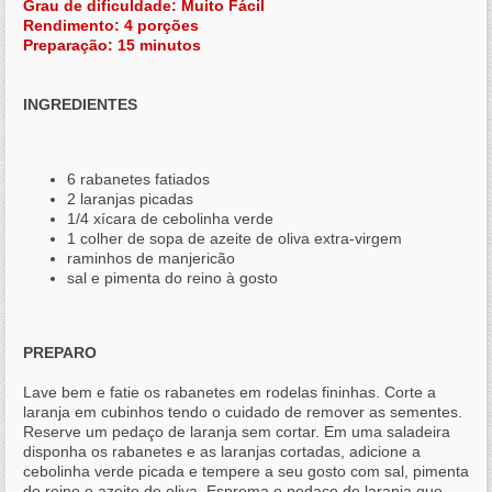
Grau de dificuldade: Muito Fácil
Rendimento: 4 porções
Preparação: 15 minutos
INGREDIENTES
6 rabanetes fatiados
2 laranjas picadas
1/4 xícara de cebolinha verde
1 colher de sopa de azeite de oliva extra-virgem
raminhos de manjericão
sal e pimenta do reino à gosto
PREPARO
Lave bem e fatie os rabanetes em rodelas fininhas. Corte a
laranja em cubinhos tendo o cuidado de remover as sementes.
Reserve um pedaço de laranja sem cortar. Em uma saladeira
disponha os rabanetes e as laranjas cortadas, adicione a
cebolinha verde picada e tempere a seu gosto com sal, pimenta
do reino e azeite de oliva. Esprema o pedaço de laranja que