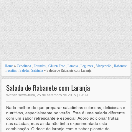
n
Home
»
Cebolinha
,
Entradas
,
Glúten Free
,
Laranja
,
Legumes
,
Manjericão
,
Rabanete
,
receitas
,
Salada
,
Salsinha
» Salada de Rabanete com Laranja
Salada de Rabanete com Laranja
Written sexta-feira, 25 de setembro de 2015 | 19:09
Nada melhor do que preparar saladinhas coloridas, deliciosas e
nutritivas, especialmente no verão. Esta é uma salada diferente
com um sabor refrescante e especial. Adoro adicionar frutas
nas saladas, mas ainda não tinha experimentado esta
combinação. O doce da laranja com o sabor picante do