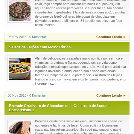
calor, faço sempre para colocar em bolos e cupcakes, vim
aqui ensinar a receita para vocês, é super fácil e são apenas 3
ingredientes.Ingredientes:1 lata de leite condensado1 caixinha
de creme de leite5 colheres (de sopa) de chocolate em
póModo de preparo:Misture os 3 ingredientes e leve ao fogo
baixo, mexen...
06 Nov 2015 - 0 Komentar
Continue Lendo ►
Salada de Feijões com Molho Cítrico
Além de deliciosa, esta salada é muito nutritiva por ser rica em
vitaminas, proteínas e fibras, podendo ser servida como
refeição principal especialmente no verão. Você pode adicionar
legumes diversos e enriquecer a sua salada com ervas
frescas e temperos de sua preferência.A mistura dos feijões
branco e preto com a vagem e os temperos ficou perfeita, e foi
incrementa...
05 Nov 2015 - 0 Komentar
Continue Lendo ►
Brownie Crudívoro de Chocolate com Cobertura de Lúcuma -
Barbarelismus
Brownies crudívoros são o máximo. Também são cheios de
nutrientes e facílimos de fazer. Como eu tinha lúcuma em
casa, não hesitei em testá-los. Se você não souber o que é
lúcuma (veja sobre ela aqui) ou não tiver em casa, substitua