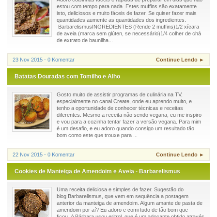
estou com tempo para nada. Estes muffins são exatamente
isto, deliciosos e muito fáceis de fazer. Se quiser fazer mais
quantidades aumente as quantidades dos ingredientes.
BarbarelismusINGREDIENTES (Rende 2 muffins)1/2 xícara
de aveia (marca sem glúten, se necessário)1/4 colher de chá
de extrato de baunilha...
23 Nov 2015 - 0 Komentar
Continue Lendo ►
Batatas Douradas com Tomilho e Alho
Gosto muito de assistir programas de culinária na TV,
especialmente no canal Create, onde eu aprendo muito, e
tenho a oportunidade de conhecer técnicas e receitas
diferentes. Mesmo a receita não sendo vegana, eu me inspiro
e vou para a cozinha tentar fazer a versão vegana. Para mim
é um desafio, e eu adoro quando consigo um resultado tão
bom como este que trouxe para ...
22 Nov 2015 - 0 Komentar
Continue Lendo ►
Cookies de Manteiga de Amendoim e Aveia - Barbarelismus
Uma receita deliciosa e simples de fazer. Sugestão do
blog Barbarelismus, que vem em sequência a postagem
anterior da manteiga de amendoim. Algum amante de pasta de
amendoim por aí? Eu adoro e comi tudo de tão bom que
ficou. A Bárbara usou eritrol, que é um adoçante obtido através