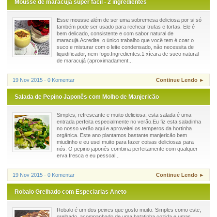
Mousse de maracujá super fácil - 2 ingredientes
Esse mousse além de ser uma sobremesa deliciosa por si só
também pode ser usado para rechear trufas e tortas. Ele é
bem delicado, consistente e com sabor natural de
maracujá.Acredite, o único trabalho que você tem é coar o
suco e misturar com o leite condensado, não necessita de
liquidificador, nem fogo.Ingredientes:1 xícara de suco natural
de maracujá (aproximadament...
19 Nov 2015 - 0 Komentar
Continue Lendo ►
Salada de Pepino Japonês com Molho de Manjericão
Simples, refrescante e muito deliciosa, esta salada é uma
entrada perfeita especialmente no verão.Eu fiz esta saladinha
no nosso verão aqui e aproveitei os temperos da hortinha
orgânica. Este ano plantamos bastante manjericão bem
miudinho e eu usei muito para fazer coisas deliciosas para
nós. O pepino japonês combina perfeitamente com qualquer
erva fresca e eu pessoal...
19 Nov 2015 - 0 Komentar
Continue Lendo ►
Robalo Grelhado com Especiarias Aneto
Robalo é um dos peixes que gosto muito. Simples como este,
grelhado, acompanhado de uma batatinha cozida e umas