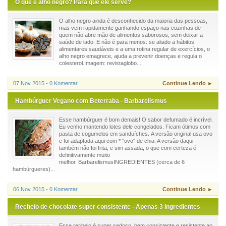
O que é alho negro? Para que ele serve?
O alho negro ainda é desconhecido da maioria das pessoas,
mas vem rapidamente ganhando espaço nas cozinhas de
quem não abre mão de alimentos saborosos, sem deixar a
saúde de lado. E não é para menos: se aliado a hábitos
alimentares saudáveis e a uma rotina regular de exercícios, o
alho negro emagrece, ajuda a prevenir doenças e regula o
colesterol.Imagem: revistaglobo...
07 Nov 2015 - 0 Komentar
Continue Lendo ►
Hambúrguer Vegano com Beterraba - Barbarelismus
Esse hambúrguer é bom demais! O sabor defumado é incrível.
Eu venho mantendo lotes dele congelados. Ficam ótimos com
pasta de cogumelos em sanduíches. A versão original usa ovo
e foi adaptada aqui com * "ovo" de chia. A versão daqui
também não foi frita, e sim assada, o que com certeza é
definitivamente muito
melhor. BarbarelismusINGREDIENTES (cerca de 6
hambúrgueres)...
06 Nov 2015 - 0 Komentar
Continue Lendo ►
Recheio de chocolate super consistente - Apenas 3 ingredientes
Esse recheio é super sedoso, bem consistente e resistente ao