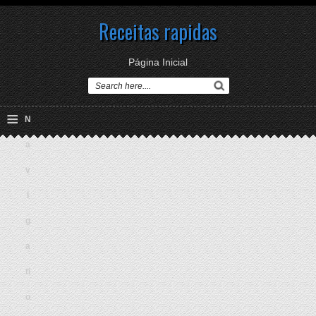
Receitas rapidas
Página Inicial
≡
N
a
v
i
g
a
ti
o