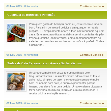
09 Nov 2015 - 0 Komentar
Continue Lendo ►
Caponata de Berinjela e Pimentão
Para quem gosta de berinjela como eu, esta receita é tudo de
bom. Para mim berinjela é deliciosa em qualquer forma de
preparo. Eu simplesmente adoro e faço om frequência aqui em
casa. Este antepasto fica uma delícia servir com fatias de pão
fresco quentinho, com torradas, como acompanhamento de
saladas, recheio de sanduíches ou como Você preferir. O ideal
é deixar na ...
08 Nov 2015 - 0 Komentar
Continue Lendo ►
Trufas de Café Expresso com Aveia - Barbarelismus
Uma receita muito interessante compartilhada pelo
blog Barbarelismus. Eu simplesmente adoro estas trufas, e
acho muito simples de fazer, e o resultado sempre é muito
bom. Nunca fiz com café, e quero experimentar porque
imagino que deve ficar uma delícia. Uma excelente dica para
fazer docinhos saudáveis, nutritivos e muito saborosos. A
receita original em inglês tem um...
07 Nov 2015 - 0 Komentar
Continue Lendo ►