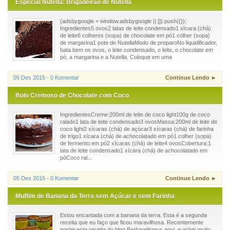
Especial Nutella: Brigadeirão de Nutella
(adsbygoogle = window.adsbygoogle || []).push({});
Ingredientes5 ovos2 latas de leite condensado1 xícara (chá)
de leite6 colheres (sopa) de chocolate em pó1 colher (sopa)
de margarina1 pote de NutellaModo de preparoNo liquidificador,
bata bem os ovos, o leite condensado, o leite, o chocolate em
pó, a margarina e a Nutella. Coloque em uma
05 Des 2015 - 0 Komentar
Continue Lendo ►
Bolo Cremoso de Chocolate com Coco
IngredientesCreme:200ml de leite de coco light100g de coco
ralado1 lata de leite condensado3 ovosMassa:200ml de leite de
coco light2 xícaras (chá) de açúcar3 xícaras (chá) de farinha
de trigo1 xícara (chá) de achocolatado em pó1 colher (sopa)
de fermento em pó2 xícaras (chá) de leite4 ovosCobertura:1
lata de leite condensado1 xícara (chá) de achocolatado em
póCoco ral...
05 Des 2015 - 0 Komentar
Continue Lendo ►
Muffim de Banana da Terra sem Açúcar e sem Farinha
Estou encantada com a banana da terra. Esta é a segunda
receita que eu faço que ficou maravilhosa. Recentemente
postei esta receita do blog Barbarelismus aqui, e achei muito