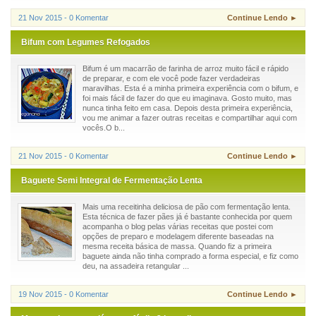
21 Nov 2015 - 0 Komentar
Continue Lendo ►
Bifum com Legumes Refogados
Bifum é um macarrão de farinha de arroz muito fácil e rápido
de preparar, e com ele você pode fazer verdadeiras
maravilhas. Esta é a minha primeira experiência com o bifum, e
foi mais fácil de fazer do que eu imaginava. Gosto muito, mas
nunca tinha feito em casa. Depois desta primeira experiência,
vou me animar a fazer outras receitas e compartilhar aqui com
vocês.O b...
21 Nov 2015 - 0 Komentar
Continue Lendo ►
Baguete Semi Integral de Fermentação Lenta
Mais uma receitinha deliciosa de pão com fermentação lenta.
Esta técnica de fazer pães já é bastante conhecida por quem
acompanha o blog pelas várias receitas que postei com
opções de preparo e modelagem diferente baseadas na
mesma receita básica de massa. Quando fiz a primeira
baguete ainda não tinha comprado a forma especial, e fiz como
deu, na assadeira retangular ...
19 Nov 2015 - 0 Komentar
Continue Lendo ►