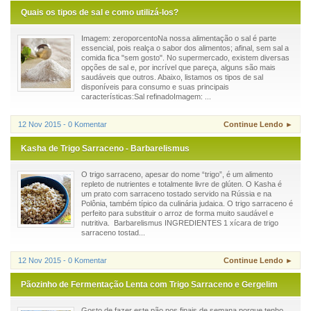
Quais os tipos de sal e como utilizá-los?
Imagem: zeroporcentoNa nossa alimentação o sal é parte
essencial, pois realça o sabor dos alimentos; afinal, sem sal a
comida fica "sem gosto". No supermercado, existem diversas
opções de sal e, por incrível que pareça, alguns são mais
saudáveis que outros. Abaixo, listamos os tipos de sal
disponíveis para consumo e suas principais
características:Sal refinadoImagem: ...
12 Nov 2015 - 0 Komentar
Continue Lendo ►
Kasha de Trigo Sarraceno - Barbarelismus
O trigo sarraceno, apesar do nome “trigo”, é um alimento
repleto de nutrientes e totalmente livre de glúten. O Kasha é
um prato com sarraceno tostado servido na Rússia e na
Polônia, também típico da culinária judaica. O trigo sarraceno é
perfeito para substituir o arroz de forma muito saudável e
nutritiva. Barbarelismus INGREDIENTES 1 xícara de trigo
sarraceno tostad...
12 Nov 2015 - 0 Komentar
Continue Lendo ►
Pãozinho de Fermentação Lenta com Trigo Sarraceno e Gergelim
Gosto de fazer este pão nos finais de semana porque tenho