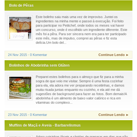
Bolo de Pêras
Este bolinho saiu mais uma vez de improviso. Juntei os
ingredientes na minha mente e passei à execução. Foi feito
para participar no Petitchef, onde todos os meses vai haver
um concurso, onde é escolhido um ingrediente diferente. Este
mês foi a pêra. Para ser sincera nem era para ter participado
este mês, mas de impulso, comprei as pêras e fiz esta
delícia.Um bolo del...
24 Nov 2015 - 0 Komentar
Continue Lendo ►
Bolinhos de Abobrinha sem Glúten
Preparei estes bolinhos para o almoço que fiz para a minha
sogra de que veio me visitar. Sempre é uma festa cozinhar
para ela, ela adora me ver preparando receitinhas, e damos
muita risada juntas enquanto eu cozinho, e ela até me dá
sugestões de background para fazer as fotos. Bom demais!A
abobrinha é um alimento de baixo valor calórico e rica em
vitaminas do complexo...
23 Nov 2015 - 0 Komentar
Continue Lendo ►
Muffins de Maçã e Aveia - Barbarelismus
Adoro coisinhas fáceis e rápidas de preparar em dias que não