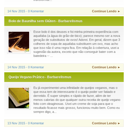
14 Nov 2015 - 0 Komentar
Continue Lendo ►
Bolo de Baunilha sem Glúten - Barbarelismus
Esse bolo é dos deuses e foi minha primeira experiência com
aquafaba (a água do grão-de-bico); parece mesmo ser a nova
geração de substitutos de ovos! Adorei. Em geral, dizem que 3
colheres de sopa de aquafaba substituem um ovo, mas acho
que isso não é uma regra fixa. Em relação à cobertura, usei a
sugestão da autora, exceto que não conseguir bater com a
batedeira -- ...
14 Nov 2015 - 0 Komentar
Continue Lendo ►
Queijo Vegano Prático - Barbarelismus
Eu já experimentei uma infinidade de queijos veganos, mas o
que essa tem de interessante é o queijo poder ser fatiado e
derretido. É super simples e rápido de fazer, além de ter
menos calorias do que qualquer outra receita de queijo vegano
feito com oleaginosas. Usei um creme de soja para que o
resultado ficasse mais grosso, funcionou muito bem. Como eu
sempre digo, a...
13 Nov 2015 - 0 Komentar
Continue Lendo ►