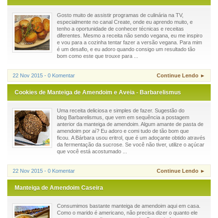
Gosto muito de assistir programas de culinária na TV,
especialmente no canal Create, onde eu aprendo muito, e
tenho a oportunidade de conhecer técnicas e receitas
diferentes. Mesmo a receita não sendo vegana, eu me inspiro
e vou para a cozinha tentar fazer a versão vegana. Para mim
é um desafio, e eu adoro quando consigo um resultado tão
bom como este que trouxe para ...
22 Nov 2015 - 0 Komentar
Continue Lendo ►
Cookies de Manteiga de Amendoim e Aveia - Barbarelismus
Uma receita deliciosa e simples de fazer. Sugestão do
blog Barbarelismus, que vem em sequência a postagem
anterior da manteiga de amendoim. Algum amante de pasta de
amendoim por aí? Eu adoro e comi tudo de tão bom que
ficou. A Bárbara usou eritrol, que é um adoçante obtido através
da fermentação da sucrose. Se você não tiver, utilize o açúcar
que você está acostumado ...
22 Nov 2015 - 0 Komentar
Continue Lendo ►
Manteiga de Amendoim Caseira
Consumimos bastante manteiga de amendoim aqui em casa.
Como o marido é americano, não precisa dizer o quanto ele