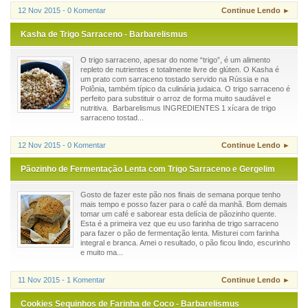
12 Nov 2015 - 0 Komentar
Continue Lendo ►
Kasha de Trigo Sarraceno - Barbarelismus
O trigo sarraceno, apesar do nome “trigo”, é um alimento
repleto de nutrientes e totalmente livre de glúten. O Kasha é
um prato com sarraceno tostado servido na Rússia e na
Polônia, também típico da culinária judaica. O trigo sarraceno é
perfeito para substituir o arroz de forma muito saudável e
nutritiva. Barbarelismus INGREDIENTES 1 xícara de trigo
sarraceno tostad...
12 Nov 2015 - 0 Komentar
Continue Lendo ►
Pãozinho de Fermentação Lenta com Trigo Sarraceno e Gergelim
Gosto de fazer este pão nos finais de semana porque tenho
mais tempo e posso fazer para o café da manhã. Bom demais
tomar um café e saborear esta delícia de pãozinho quente.
Esta é a primeira vez que eu uso farinha de trigo sarraceno
para fazer o pão de fermentação lenta. Misturei com farinha
integral e branca. Amei o resultado, o pão ficou lindo, escurinho
e muito ma...
11 Nov 2015 - 1 Komentar
Continue Lendo ►
Cookies Sequinhos de Farinha de Coco - Barbarelismus