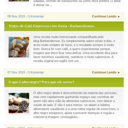
saladas, recheio de sanduíches ou como Você preferir. O ideal
é deixar na ...
08 Nov 2015 - 0 Komentar
Continue Lendo ►
Trufas de Café Expresso com Aveia - Barbarelismus
Uma receita muito interessante compartilhada pelo
blog Barbarelismus. Eu simplesmente adoro estas trufas, e
acho muito simples de fazer, e o resultado sempre é muito
bom. Nunca fiz com café, e quero experimentar porque
imagino que deve ficar uma delícia. Uma excelente dica para
fazer docinhos saudáveis, nutritivos e muito saborosos. A
receita original em inglês tem um...
07 Nov 2015 - 0 Komentar
Continue Lendo ►
O que é alho negro? Para que ele serve?
O alho negro ainda é desconhecido da maioria das pessoas,
mas vem rapidamente ganhando espaço nas cozinhas de
quem não abre mão de alimentos saborosos, sem deixar a
saúde de lado. E não é para menos: se aliado a hábitos
alimentares saudáveis e a uma rotina regular de exercícios, o
alho negro emagrece, ajuda a prevenir doenças e regula o
colesterol.Imagem: revistaglobo...