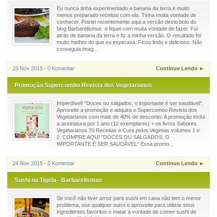
Eu nunca tinha experimentado a banana da terra e muito
menos preparado receitas com ela. Tinha muita vontade de
conhecer. Postei recentemente aqui a versão deste bolo do
blog Barbarelismus e fiquei com muita vontade de fazer. Fui
atrás de banana da terra e fiz a minha versão. O resultado foi
muito melhor do que eu esperava. Ficou lindo e delicioso. Não
conseguia imag...
25 Nov 2015 - 0 Komentar
Continue Lendo ►
Promoção Supercombo Revista dos Vegetarianos
Imperdível! "Doces ou salgados, o importante é ser saudável".
Aproveite a promoção e adquira o Supercombo Revista dos
Vegetarianos com mais de 40% de desconto. A promoção inclui
a assinatura por 1 ano (12 exemplares) + os livros Sabores
Vegetarianos 70 Receitas e Cura pelos Vegetais volumes 1 e
2. COMPRE AQUI "DOCES OU SALGADOS, O
IMPORTANTE É SER SAUDÁVEL" Essa promo...
24 Nov 2015 - 0 Komentar
Continue Lendo ►
Sushi na Tigela - Barbarelismus
Se você não tiver arroz para sushi em casa não tem o menor
problema, use qualquer outro e aproveite para utilizar seus
ingredientes favoritos e matar a vontade de comer sushi de