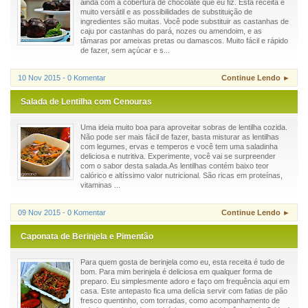
ainda com a cobertura de chocolate que eu fiz. Esta receita é
muito versátil e as possibilidades de substituição de
ingredientes são muitas. Você pode substituir as castanhas de
caju por castanhas do pará, nozes ou amendoim, e as
tâmaras por ameixas pretas ou damascos. Muito fácil e rápido
de fazer, sem açúcar e s...
10 Nov 2015 - 0 Komentar
Continue Lendo ►
Salada de Lentilha com Cenouras
Uma ideia muito boa para aproveitar sobras de lentilha cozida.
Não pode ser mais fácil de fazer, basta misturar as lentilhas
com legumes, ervas e temperos e você tem uma saladinha
deliciosa e nutritiva. Experimente, você vai se surpreender
com o sabor desta salada.As lentilhas contém baixo teor
calórico e altíssimo valor nutricional. São ricas em proteínas,
vitaminas ...
09 Nov 2015 - 0 Komentar
Continue Lendo ►
Caponata de Berinjela e Pimentão
Para quem gosta de berinjela como eu, esta receita é tudo de
bom. Para mim berinjela é deliciosa em qualquer forma de
preparo. Eu simplesmente adoro e faço om frequência aqui em
casa. Este antepasto fica uma delícia servir com fatias de pão
fresco quentinho, com torradas, como acompanhamento de