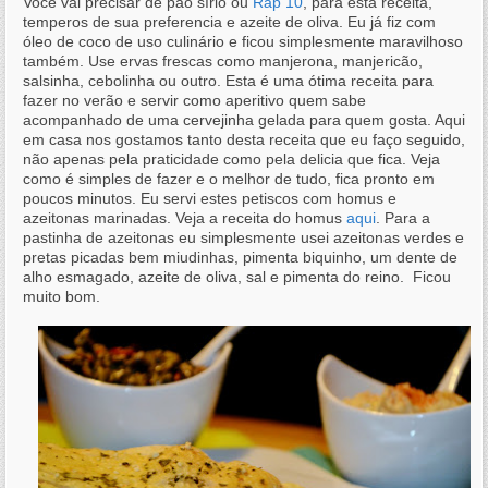
Você vai precisar de pão sírio ou
Rap 10
, para esta receita,
temperos de sua preferencia e azeite de oliva. Eu já fiz com
óleo de coco de uso culinário e ficou simplesmente maravilhoso
também. Use ervas frescas como manjerona, manjericão,
salsinha, cebolinha ou outro. Esta é uma ótima receita para
fazer no verão e servir como aperitivo quem sabe
acompanhado de uma cervejinha gelada para quem gosta. Aqui
em casa nos gostamos tanto desta receita que eu faço seguido,
não apenas pela praticidade como pela delicia que fica. Veja
como é simples de fazer e o melhor de tudo, fica pronto em
poucos minutos. Eu servi estes petiscos com homus e
azeitonas marinadas. Veja a receita do homus
aqui
. Para a
pastinha de azeitonas eu simplesmente usei azeitonas verdes e
pretas picadas bem miudinhas, pimenta biquinho, um dente de
alho esmagado, azeite de oliva, sal e pimenta do reino. Ficou
muito bom.