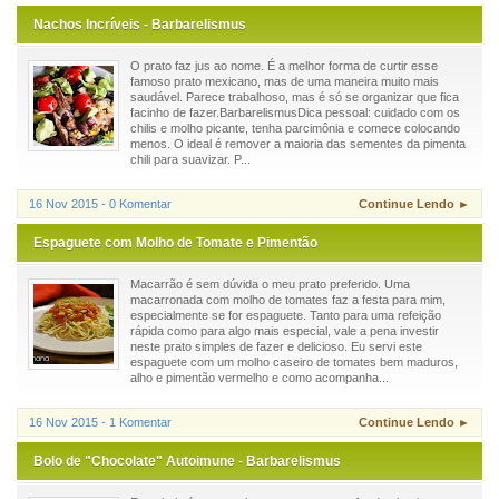
Nachos Incríveis - Barbarelismus
O prato faz jus ao nome. É a melhor forma de curtir esse
famoso prato mexicano, mas de uma maneira muito mais
saudável. Parece trabalhoso, mas é só se organizar que fica
facinho de fazer.BarbarelismusDica pessoal: cuidado com os
chilis e molho picante, tenha parcimônia e comece colocando
menos. O ideal é remover a maioria das sementes da pimenta
chili para suavizar. P...
16 Nov 2015 - 0 Komentar
Continue Lendo ►
Espaguete com Molho de Tomate e Pimentão
Macarrão é sem dúvida o meu prato preferido. Uma
macarronada com molho de tomates faz a festa para mim,
especialmente se for espaguete. Tanto para uma refeição
rápida como para algo mais especial, vale a pena investir
neste prato simples de fazer e delicioso. Eu servi este
espaguete com um molho caseiro de tomates bem maduros,
alho e pimentão vermelho e como acompanha...
16 Nov 2015 - 1 Komentar
Continue Lendo ►
Bolo de "Chocolate" Autoimune - Barbarelismus