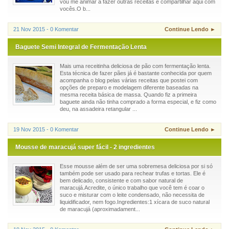
vou me animar a fazer outras receitas e compartilhar aqui com
vocês.O b...
21 Nov 2015 - 0 Komentar
Continue Lendo ►
Baguete Semi Integral de Fermentação Lenta
Mais uma receitinha deliciosa de pão com fermentação lenta.
Esta técnica de fazer pães já é bastante conhecida por quem
acompanha o blog pelas várias receitas que postei com
opções de preparo e modelagem diferente baseadas na
mesma receita básica de massa. Quando fiz a primeira
baguete ainda não tinha comprado a forma especial, e fiz como
deu, na assadeira retangular ...
19 Nov 2015 - 0 Komentar
Continue Lendo ►
Mousse de maracujá super fácil - 2 ingredientes
Esse mousse além de ser uma sobremesa deliciosa por si só
também pode ser usado para rechear trufas e tortas. Ele é
bem delicado, consistente e com sabor natural de
maracujá.Acredite, o único trabalho que você tem é coar o
suco e misturar com o leite condensado, não necessita de
liquidificador, nem fogo.Ingredientes:1 xícara de suco natural
de maracujá (aproximadament...