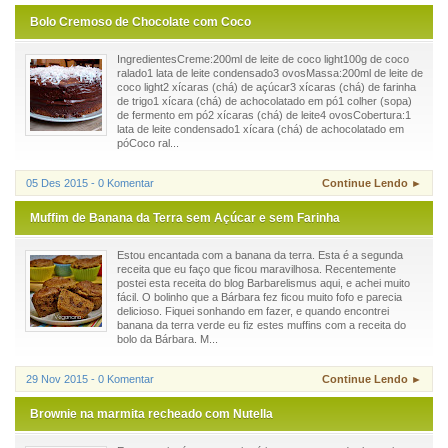
Bolo Cremoso de Chocolate com Coco
IngredientesCreme:200ml de leite de coco light100g de coco
ralado1 lata de leite condensado3 ovosMassa:200ml de leite de
coco light2 xícaras (chá) de açúcar3 xícaras (chá) de farinha
de trigo1 xícara (chá) de achocolatado em pó1 colher (sopa)
de fermento em pó2 xícaras (chá) de leite4 ovosCobertura:1
lata de leite condensado1 xícara (chá) de achocolatado em
póCoco ral...
05 Des 2015 - 0 Komentar
Continue Lendo ►
Muffim de Banana da Terra sem Açúcar e sem Farinha
Estou encantada com a banana da terra. Esta é a segunda
receita que eu faço que ficou maravilhosa. Recentemente
postei esta receita do blog Barbarelismus aqui, e achei muito
fácil. O bolinho que a Bárbara fez ficou muito fofo e parecia
delicioso. Fiquei sonhando em fazer, e quando encontrei
banana da terra verde eu fiz estes muffins com a receita do
bolo da Bárbara. M...
29 Nov 2015 - 0 Komentar
Continue Lendo ►
Brownie na marmita recheado com Nutella