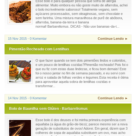
Esse bolo é para qualquer pessoa que sofra de alergia
alimentar. Muito embora eu não goste muito de alfarroba, achei
o bolo incrivelmente saboroso! Totalmente vegano, sem
açúcares processados, sem oleaginosas, sem chocolate e
sem farinha. Uma mistura maravilhosa de purê de abóbora,
alfarroba, banana-da-terra e banana
normal! Barbarelismus. DICAS - Não use bananas-da-t...
15 Nov 2015 - 0 Komentar
Continue Lendo ►
Pimentão Recheado com Lentilhas
O que fazer quando se tem dois pimentões lindos e coloridos,
e um pouco de lentilhas cozidas?Pimentão recheado! Pois foi o
que eu fiz com estas duas lindezas, e ficou bom demais! Este
foi o nosso jantar no fim de semana passado, e eu servi com
arroz e salada de folhas verdes e legumes.Esta receita é ótima
para aproveitar aquela sobra de lentilhas cozidas e
transformar...
14 Nov 2015 - 0 Komentar
Continue Lendo ►
Bolo de Baunilha sem Glúten - Barbarelismus
Esse bolo é dos deuses e foi minha primeira experiência com
aquafaba (a água do grão-de-bico); parece mesmo ser a nova
geração de substitutos de ovos! Adorei. Em geral, dizem que 3
colheres de sopa de aquafaba substituem um ovo, mas acho