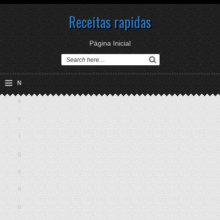
Receitas rapidas
Página Inicial
≡
N
a
v
i
g
a
ti
o