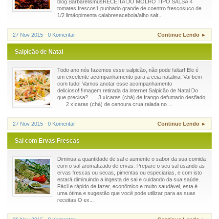
blog BarbarelismusRECEITA DO MOLHO TIPO SALSA 4
tomates frescos1 punhado grande de coentro frescosuco de
1/2 limãopimenta calabresacebola/alho salt...
27 Nov 2015 - 0 Komentar
Continue Lendo ►
Salpicão de Natal
Todo ano nós fazemos esse salpicão, não pode faltar! Ele é
um excelente acompanhamento para a ceia natalina. Vai bem
com tudo! Vamos anotar esse acompanhamento
delicioso!!!Imagem retirada da internet Salpicão de Natal Do
que precisa? 3 xícaras (chá) de frango defumado desfiado
2 xícaras (chá) de cenoura crua ralada no ...
27 Nov 2015 - 0 Komentar
Continue Lendo ►
Sal com Ervas Frescas
Diminua a quantidade de sal e aumente o sabor da sua comida
com o sal aromatizado de ervas. Prepare o seu sal usando as
ervas frescas ou secas, pimentas ou especiarias, e com isto
estará diminuindo a ingesta de sal e cuidando da sua saúde.
Fácil e rápido de fazer, econômico e muito saudável, esta é
uma ótima e sugestão que você pode utilizar para as suas
receitas.O ex...