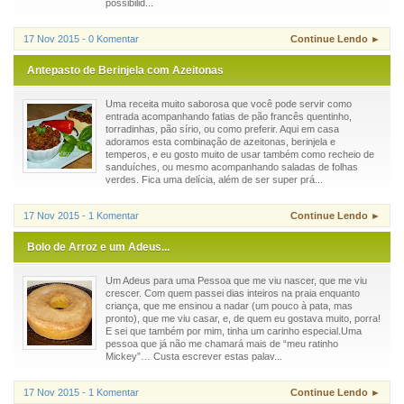
possibilid...
17 Nov 2015 - 0 Komentar
Continue Lendo ►
Antepasto de Berinjela com Azeitonas
Uma receita muito saborosa que você pode servir como
entrada acompanhando fatias de pão francês quentinho,
torradinhas, pão sírio, ou como preferir. Aqui em casa
adoramos esta combinação de azeitonas, berinjela e
temperos, e eu gosto muito de usar também como recheio de
sanduíches, ou mesmo acompanhando saladas de folhas
verdes. Fica uma delícia, além de ser super prá...
17 Nov 2015 - 1 Komentar
Continue Lendo ►
Bolo de Arroz e um Adeus...
Um Adeus para uma Pessoa que me viu nascer, que me viu
crescer. Com quem passei dias inteiros na praia enquanto
criança, que me ensinou a nadar (um pouco à pata, mas
pronto), que me viu casar, e, de quem eu gostava muito, porra!
E sei que também por mim, tinha um carinho especial.Uma
pessoa que já não me chamará mais de “meu ratinho
Mickey”… Custa escrever estas palav...
17 Nov 2015 - 1 Komentar
Continue Lendo ►