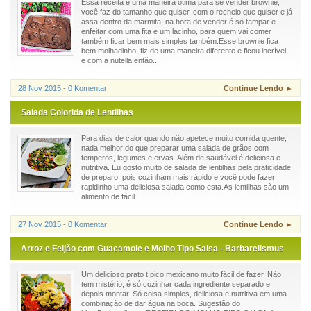
Essa receita é uma maneira ótima para se vender brownie,
você faz do tamanho que quiser, com o recheio que quiser e já
assa dentro da marmita, na hora de vender é só tampar e
enfeitar com uma fita e um lacinho, para quem vai comer
também ficar bem mais simples também.Esse brownie fica
bem molhadinho, fiz de uma maneira diferente e ficou incrível,
e com a nutella então...
28 Nov 2015 - 0 Komentar
Continue Lendo ►
Salada Colorida de Lentilhas
Para dias de calor quando não apetece muito comida quente,
nada melhor do que preparar uma salada de grãos com
temperos, legumes e ervas. Além de saudável é deliciosa e
nutritiva. Eu gosto muito de salada de lentilhas pela praticidade
de preparo, pois cozinham mais rápido e você pode fazer
rapidinho uma deliciosa salada como esta.As lentilhas são um
alimento de fácil ...
27 Nov 2015 - 0 Komentar
Continue Lendo ►
Arroz e Feijão com Guacamole e Molho Tipo Salsa - Barbarelismus
Um delicioso prato típico mexicano muito fácil de fazer. Não
tem mistério, é só cozinhar cada ingrediente separado e
depois montar. Só coisa simples, deliciosa e nutritiva em uma
combinação de dar água na boca. Sugestão do