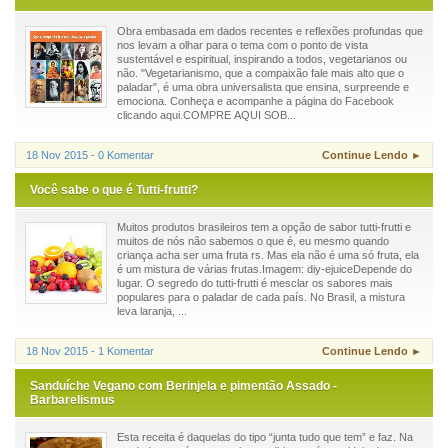
Obra embasada em dados recentes e reflexões profundas que
nos levam a olhar para o tema com o ponto de vista
sustentável e espiritual, inspirando a todos, vegetarianos ou
não. "Vegetarianismo, que a compaixão fale mais alto que o
paladar", é uma obra universalista que ensina, surpreende e
emociona. Conheça e acompanhe a página do Facebook
clicando aqui.COMPRE AQUI SOB...
18 Nov 2015 - 0 Komentar
Continue Lendo ►
Você sabe o que é Tutti-frutti?
Muitos produtos brasileiros tem a opção de sabor tutti-frutti e
muitos de nós não sabemos o que é, eu mesmo quando
criança acha ser uma fruta rs. Mas ela não é uma só fruta, ela
é um mistura de várias frutas.Imagem: diy-ejuiceDepende do
lugar. O segredo do tutti-frutti é mesclar os sabores mais
populares para o paladar de cada país. No Brasil, a mistura
leva laranja, ...
18 Nov 2015 - 1 Komentar
Continue Lendo ►
Sanduíche Vegano com Berinjela e pimentão Assado -
Barbarelismus
Esta receita é daquelas do tipo “junta tudo que tem” e faz. Na