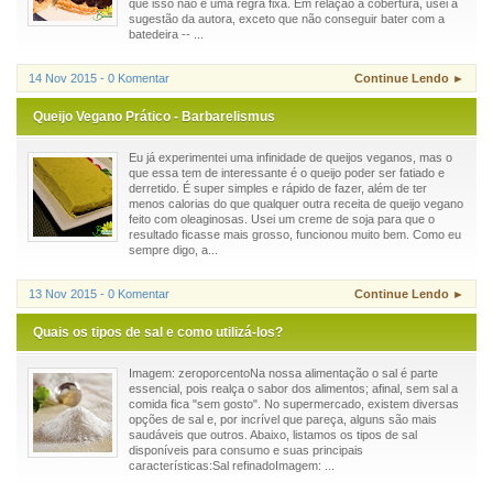
que isso não é uma regra fixa. Em relação à cobertura, usei a
sugestão da autora, exceto que não conseguir bater com a
batedeira -- ...
14 Nov 2015 - 0 Komentar
Continue Lendo ►
Queijo Vegano Prático - Barbarelismus
Eu já experimentei uma infinidade de queijos veganos, mas o
que essa tem de interessante é o queijo poder ser fatiado e
derretido. É super simples e rápido de fazer, além de ter
menos calorias do que qualquer outra receita de queijo vegano
feito com oleaginosas. Usei um creme de soja para que o
resultado ficasse mais grosso, funcionou muito bem. Como eu
sempre digo, a...
13 Nov 2015 - 0 Komentar
Continue Lendo ►
Quais os tipos de sal e como utilizá-los?
Imagem: zeroporcentoNa nossa alimentação o sal é parte
essencial, pois realça o sabor dos alimentos; afinal, sem sal a
comida fica "sem gosto". No supermercado, existem diversas
opções de sal e, por incrível que pareça, alguns são mais
saudáveis que outros. Abaixo, listamos os tipos de sal
disponíveis para consumo e suas principais
características:Sal refinadoImagem: ...