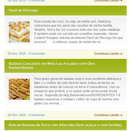
26 Nov 2015 - 0 Komentar
Continue Lendo ►
Pavê de Pêssego
Esta receita da vovó, ou seja, da minha avó. Deliciosa
sobremesa que faz parte das receitas de minha família.
Simples, fácil e faz um sucesso todo ano nas ceias natalinas.
E também pode ser servido em ocasiões especiais. Vamos
conferir?Imagem retirada da internet Pavê de Pêssego Do que
precisa? 3 colheres (sopa) de amido de mi...
26 Nov 2015 - 0 Komentar
Continue Lendo ►
Batatas Crocantes em Meia Lua Assadas sem Óleo -
Barbarelismus
Para quem gosta de batatas esta é uma receitinha deliciosa e
light, e o melhor de tudo fácil de fazer. A dica de ferver as
batatinhas antes de colocar no forno é maravilhosa! Use os
temperos que preferir, e se quiser pode acrescentar ervas
secas. Sugestão do blog BarbarelismusINGREDIENTES 7-8
batatas pequenas a médias1 colher de sopa de farinha sem
glúten (ou normal,...
26 Nov 2015 - 0 Komentar
Continue Lendo ►
Bolo de Banana da Terra com Alfarroba (Sem açúcar e sem farinha)