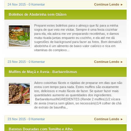
24 Nov 2015 - 0 Komentar
Continue Lendo ►
Bolinhos de Abobrinha sem Glúten
Preparei estes bolinhos para o almoço que fiz para a minha
sogra de que veio me visitar. Sempre é uma festa cozinhar
para ela, ela adora me ver preparando receitinhas, e damos
muita risada juntas enquanto eu cozinho, e ela até me dá
sugestões de background para fazer as fotos. Bom demais!A
abobrinha é um alimento de baixo valor calórico e rica em
vitaminas do complexo...
23 Nov 2015 - 0 Komentar
Continue Lendo ►
Muffins de Maçã e Aveia - Barbarelismus
Adoro coisinhas fáceis e rápidas de preparar em dias que não
estou com tempo para nada. Estes muffins são exatamente
isto, deliciosos e muito fáceis de fazer. Se quiser fazer mais
quantidades aumente as quantidades dos ingredientes.
BarbarelismusINGREDIENTES (Rende 2 muffins)1/2 xícara
de aveia (marca sem glúten, se necessário)1/4 colher de chá
de extrato de baunilha...
23 Nov 2015 - 0 Komentar
Continue Lendo ►
Batatas Douradas com Tomilho e Alho