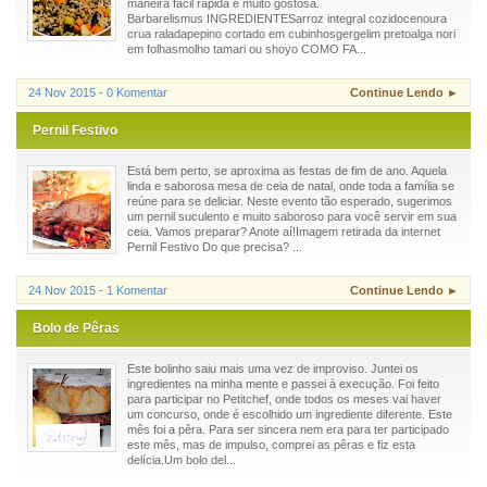
maneira fácil rápida e muito gostosa.
Barbarelismus INGREDIENTESarroz integral cozidocenoura
crua raladapepino cortado em cubinhosgergelim pretoalga nori
em folhasmolho tamari ou shoyo COMO FA...
24 Nov 2015 - 0 Komentar
Continue Lendo ►
Pernil Festivo
Está bem perto, se aproxima as festas de fim de ano. Aquela
linda e saborosa mesa de ceia de natal, onde toda a família se
reúne para se deliciar. Neste evento tão esperado, sugerimos
um pernil suculento e muito saboroso para você servir em sua
ceia. Vamos preparar? Anote aí!Imagem retirada da internet
Pernil Festivo Do que precisa? ...
24 Nov 2015 - 1 Komentar
Continue Lendo ►
Bolo de Pêras
Este bolinho saiu mais uma vez de improviso. Juntei os
ingredientes na minha mente e passei à execução. Foi feito
para participar no Petitchef, onde todos os meses vai haver
um concurso, onde é escolhido um ingrediente diferente. Este
mês foi a pêra. Para ser sincera nem era para ter participado
este mês, mas de impulso, comprei as pêras e fiz esta
delícia.Um bolo del...