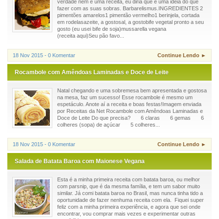
verdade nem é uma receita, eu diria que é uma ideia do que
fazer com as suas sobras. Barbarelismus.INGREDIENTES 2
pimentões amarelos1 pimentão vermelho1 berinjela, cortada
em rodelasazeite, a gostosal, a gostobife vegetal pronto a seu
gosto (eu usei bife de soja)mussarella vegana
(receita aqui)Seu pão favo...
18 Nov 2015 - 0 Komentar
Continue Lendo ►
Rocambole com Amêndoas Laminadas e Doce de Leite
Natal chegando e uma sobremesa bem apresentada e gostosa
na mesa, faz um sucesso! Esse rocambole é mesmo um
espetáculo. Anote aí a receita e boas festas!Imagem enviada
por Receitas da Net Rocambole com Amêndoas Laminadas e
Doce de Leite Do que precisa? 6 claras 6 gemas 6
colheres (sopa) de açúcar 5 colheres...
18 Nov 2015 - 0 Komentar
Continue Lendo ►
Salada de Batata Baroa com Maionese Vegana
Esta é a minha primeira receita com batata baroa, ou melhor
com parsnip, que é da mesma família, e tem um sabor muito
similar. Já comi batata baroa no Brasil, mas nunca tinha tido a
oportunidade de fazer nenhuma receita com ela. Fiquei super
feliz com a minha primeira experiência, e agora que sei onde
encontrar, vou comprar mais vezes e experimentar outras