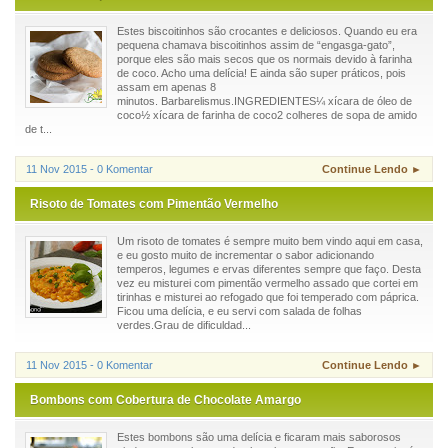
Estes biscoitinhos são crocantes e deliciosos. Quando eu era
pequena chamava biscoitinhos assim de “engasga-gato”,
porque eles são mais secos que os normais devido à farinha
de coco. Acho uma delícia! E ainda são super práticos, pois
assam em apenas 8
minutos. Barbarelismus.INGREDIENTES¼ xícara de óleo de
coco½ xícara de farinha de coco2 colheres de sopa de amido
de t...
11 Nov 2015 - 0 Komentar
Continue Lendo ►
Risoto de Tomates com Pimentão Vermelho
Um risoto de tomates é sempre muito bem vindo aqui em casa,
e eu gosto muito de incrementar o sabor adicionando
temperos, legumes e ervas diferentes sempre que faço. Desta
vez eu misturei com pimentão vermelho assado que cortei em
tirinhas e misturei ao refogado que foi temperado com páprica.
Ficou uma delícia, e eu servi com salada de folhas
verdes.Grau de dificuldad...
11 Nov 2015 - 0 Komentar
Continue Lendo ►
Bombons com Cobertura de Chocolate Amargo
Estes bombons são uma delícia e ficaram mais saborosos