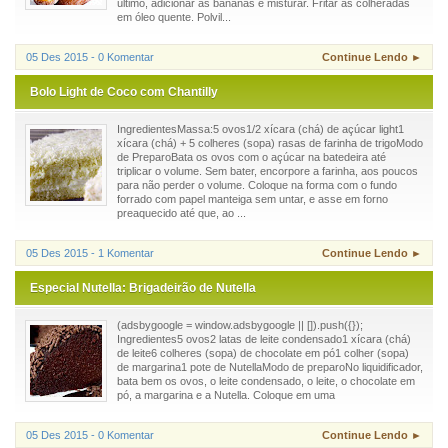
último, adicionar as bananas e misturar. Fritar às colheradas
em óleo quente. Polvil...
05 Des 2015 - 0 Komentar
Continue Lendo ►
Bolo Light de Coco com Chantilly
IngredientesMassa:5 ovos1/2 xícara (chá) de açúcar light1
xícara (chá) + 5 colheres (sopa) rasas de farinha de trigoModo
de PreparoBata os ovos com o açúcar na batedeira até
triplicar o volume. Sem bater, encorpore a farinha, aos poucos
para não perder o volume. Coloque na forma com o fundo
forrado com papel manteiga sem untar, e asse em forno
preaquecido até que, ao ...
05 Des 2015 - 1 Komentar
Continue Lendo ►
Especial Nutella: Brigadeirão de Nutella
(adsbygoogle = window.adsbygoogle || []).push({});
Ingredientes5 ovos2 latas de leite condensado1 xícara (chá)
de leite6 colheres (sopa) de chocolate em pó1 colher (sopa)
de margarina1 pote de NutellaModo de preparoNo liquidificador,
bata bem os ovos, o leite condensado, o leite, o chocolate em
pó, a margarina e a Nutella. Coloque em uma
05 Des 2015 - 0 Komentar
Continue Lendo ►