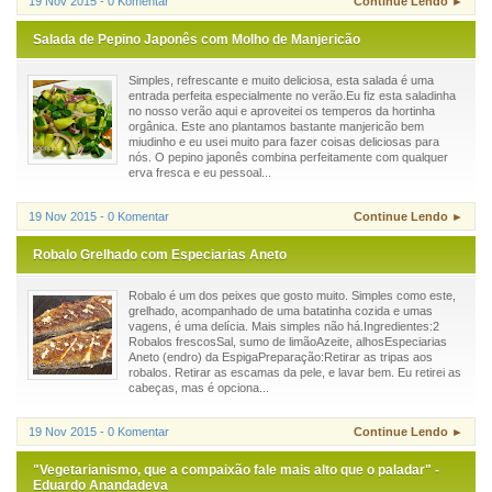
19 Nov 2015 - 0 Komentar
Continue Lendo ►
Salada de Pepino Japonês com Molho de Manjericão
Simples, refrescante e muito deliciosa, esta salada é uma
entrada perfeita especialmente no verão.Eu fiz esta saladinha
no nosso verão aqui e aproveitei os temperos da hortinha
orgânica. Este ano plantamos bastante manjericão bem
miudinho e eu usei muito para fazer coisas deliciosas para
nós. O pepino japonês combina perfeitamente com qualquer
erva fresca e eu pessoal...
19 Nov 2015 - 0 Komentar
Continue Lendo ►
Robalo Grelhado com Especiarias Aneto
Robalo é um dos peixes que gosto muito. Simples como este,
grelhado, acompanhado de uma batatinha cozida e umas
vagens, é uma delícia. Mais simples não há.Ingredientes:2
Robalos frescosSal, sumo de limãoAzeite, alhosEspeciarias
Aneto (endro) da EspigaPreparação:Retirar as tripas aos
robalos. Retirar as escamas da pele, e lavar bem. Eu retirei as
cabeças, mas é opciona...
19 Nov 2015 - 0 Komentar
Continue Lendo ►
"Vegetarianismo, que a compaixão fale mais alto que o paladar" -
Eduardo Anandadeva