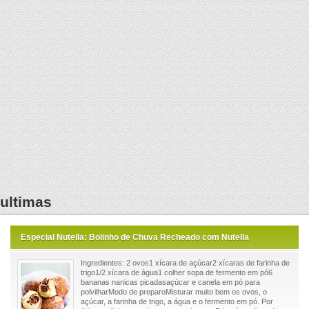
ultimas
Especial Nutella: Bolinho de Chuva Recheado com Nutella
Ingredientes: 2 ovos1 xícara de açúcar2 xícaras de farinha de
trigo1/2 xícara de água1 colher sopa de fermento em pó6
bananas nanicas picadasaçúcar e canela em pó para
polvilharModo de preparoMisturar muito bem os ovos, o
açúcar, a farinha de trigo, a água e o fermento em pó. Por