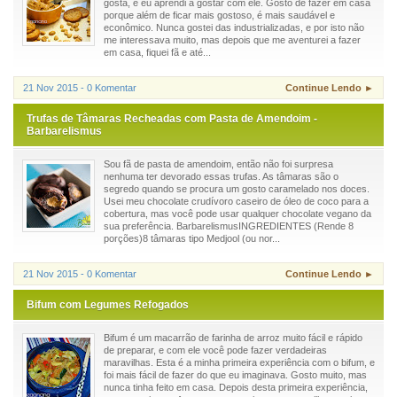
gosta, e eu aprendi a gostar com ele. Gosto de fazer em casa
porque além de ficar mais gostoso, é mais saudável e
econômico. Nunca gostei das industrializadas, e por isto não
me interessava muito, mas depois que me aventurei a fazer
em casa, fiquei fã e até...
21 Nov 2015 - 0 Komentar
Continue Lendo ►
Trufas de Tâmaras Recheadas com Pasta de Amendoim -
Barbarelismus
Sou fã de pasta de amendoim, então não foi surpresa
nenhuma ter devorado essas trufas. As tâmaras são o
segredo quando se procura um gosto caramelado nos doces.
Usei meu chocolate crudívoro caseiro de óleo de coco para a
cobertura, mas você pode usar qualquer chocolate vegano da
sua preferência. BarbarelismusINGREDIENTES (Rende 8
porções)8 tâmaras tipo Medjool (ou nor...
21 Nov 2015 - 0 Komentar
Continue Lendo ►
Bifum com Legumes Refogados
Bifum é um macarrão de farinha de arroz muito fácil e rápido
de preparar, e com ele você pode fazer verdadeiras
maravilhas. Esta é a minha primeira experiência com o bifum, e
foi mais fácil de fazer do que eu imaginava. Gosto muito, mas
nunca tinha feito em casa. Depois desta primeira experiência,