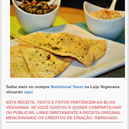
Saiba mais ou compre
Nutritional Yeast
na Loja Veganana
clicando
aqui
ESTA RECEITA, TEXTO E FOTOS PERTENCEM AO BLOG
VEGANANA. SE VOCÊ GOSTOU E QUISER COMPARTILHAR
OU PUBLICAR, LINKE DIRETAMENTE A RECEITA ORIGINAL
MENCIONANDO OS CRÉDITOS DE CRIAÇÃO. OBRIGADA!