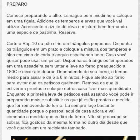
PREPARO
Comece preparando o alho. Esmague bem miudinho e coloque
em uma tigela. Adicione os temperos e ervas que você vai
utilizar. Acrescente o azeite de oliva e misture bem formando
uma espécie de pastinha. Reserve.
Corte o Rap 10 ou pão sírio em triângulos pequenos. Disponha
os triângulos em um prato e coloque a mistura dos temperos e
óleo em cima de cada triangulo espalhando bem. Caso você
quiser pode usar um pincel. Disponha os triângulos temperados
em uma assadeira sem untar e leve ao forno preaquecido a
180C e deixe até dourar. Dependendo do seu forno, o tempo
médio para assar e de 6 a 8 minutos. Fique atento ao forno
para evitar que os petiscos queimem. Remova os que já
estiverem prontos e coloque outros caso fizer mais quantidade.
Enquanto a primeira leva de petiscos está assando você pode ir
preparando mais e substituir as que já estão prontas a medida
que for removendo do forno. Eu sempre faço bastante
quantidade porque o pessoal aqui de casa adora e vai
comendo a medida que eu tiro do forno. Não se preocupe se
sobrar, fica gostoso da mesma forma no outro dia desde que
você guarde em um recipiente tampado.