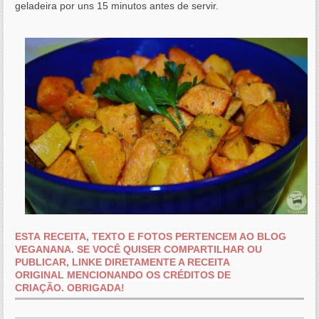
geladeira por uns 15 minutos antes de servir.
ESTA RECEITA, TEXTO E FOTOS PERTENCEM AO BLOG
VEGANANA.
SE VOCÊ QUISER COMPARTILHAR OU
PUBLICAR, LINKE DIRETAMENTE A RECEITA
ORIGINAL MENCIONANDO OS
CRÉDITOS
DE
CRIAÇÃO.
OBRIGADA!