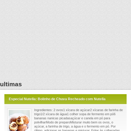
ultimas
Especial Nutella: Bolinho de Chuva Recheado com Nutella
Ingredientes: 2 ovos1 xícara de açúcar2 xícaras de farinha de
trigo1/2 xícara de água1 colher sopa de fermento em pó6
bananas nanicas picadasaçúcar e canela em pó para
polvilharModo de preparoMisturar muito bem os ovos, o
açúcar, a farinha de trigo, a água e o fermento em pó. Por
último, adicionar as bananas e misturar. Fritar às colheradas