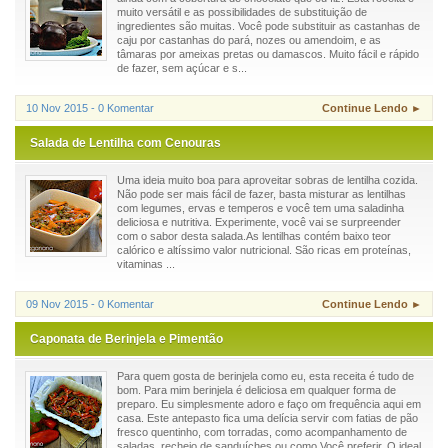
muito versátil e as possibilidades de substituição de
ingredientes são muitas. Você pode substituir as castanhas de
caju por castanhas do pará, nozes ou amendoim, e as
tâmaras por ameixas pretas ou damascos. Muito fácil e rápido
de fazer, sem açúcar e s...
10 Nov 2015 - 0 Komentar
Continue Lendo ►
Salada de Lentilha com Cenouras
Uma ideia muito boa para aproveitar sobras de lentilha cozida.
Não pode ser mais fácil de fazer, basta misturar as lentilhas
com legumes, ervas e temperos e você tem uma saladinha
deliciosa e nutritiva. Experimente, você vai se surpreender
com o sabor desta salada.As lentilhas contém baixo teor
calórico e altíssimo valor nutricional. São ricas em proteínas,
vitaminas ...
09 Nov 2015 - 0 Komentar
Continue Lendo ►
Caponata de Berinjela e Pimentão
Para quem gosta de berinjela como eu, esta receita é tudo de
bom. Para mim berinjela é deliciosa em qualquer forma de
preparo. Eu simplesmente adoro e faço om frequência aqui em
casa. Este antepasto fica uma delícia servir com fatias de pão
fresco quentinho, com torradas, como acompanhamento de
saladas, recheio de sanduíches ou como Você preferir. O ideal