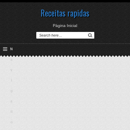
Receitas rapidas
Página Inicial
≡
N
a
v
i
g
a
ti
o