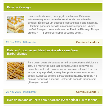
Pavê de Pêssego
Esta receita da vovó, ou seja, da minha avó. Deliciosa
sobremesa que faz parte das receitas de minha família.
Simples, fácil e faz um sucesso todo ano nas ceias natalinas.
E também pode ser servido em ocasiões especiais. Vamos
conferir?Imagem retirada da internet Pavê de Pêssego Do que
precisa? 3 colheres (sopa) de amido de mi...
26 Nov 2015 - 0 Komentar
Continue Lendo ►
Batatas Crocantes em Meia Lua Assadas sem Óleo -
Barbarelismus
Para quem gosta de batatas esta é uma receitinha deliciosa e
light, e o melhor de tudo fácil de fazer. A dica de ferver as
batatinhas antes de colocar no forno é maravilhosa! Use os
temperos que preferir, e se quiser pode acrescentar ervas
secas. Sugestão do blog BarbarelismusINGREDIENTES 7-8
batatas pequenas a médias1 colher de sopa de farinha sem
glúten (ou normal,...
26 Nov 2015 - 0 Komentar
Continue Lendo ►
Bolo de Banana da Terra com Alfarroba (Sem açúcar e sem farinha)