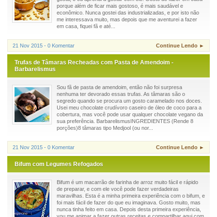
porque além de ficar mais gostoso, é mais saudável e
econômico. Nunca gostei das industrializadas, e por isto não
me interessava muito, mas depois que me aventurei a fazer
em casa, fiquei fã e até...
21 Nov 2015 - 0 Komentar
Continue Lendo ►
Trufas de Tâmaras Recheadas com Pasta de Amendoim -
Barbarelismus
Sou fã de pasta de amendoim, então não foi surpresa
nenhuma ter devorado essas trufas. As tâmaras são o
segredo quando se procura um gosto caramelado nos doces.
Usei meu chocolate crudívoro caseiro de óleo de coco para a
cobertura, mas você pode usar qualquer chocolate vegano da
sua preferência. BarbarelismusINGREDIENTES (Rende 8
porções)8 tâmaras tipo Medjool (ou nor...
21 Nov 2015 - 0 Komentar
Continue Lendo ►
Bifum com Legumes Refogados
Bifum é um macarrão de farinha de arroz muito fácil e rápido
de preparar, e com ele você pode fazer verdadeiras
maravilhas. Esta é a minha primeira experiência com o bifum, e
foi mais fácil de fazer do que eu imaginava. Gosto muito, mas
nunca tinha feito em casa. Depois desta primeira experiência,
vou me animar a fazer outras receitas e compartilhar aqui com