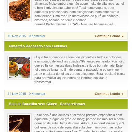
alimentar. Muito embora eu não goste muito de alfarroba, achei
o bolo incrivelmente saboroso! Totalmente vegano, sem
açúcares processados, sem oleaginosas, sem chocolate e
sem farinha. Uma mistura maravilhosa de purê de abóbora,
alfarroba, banana-da-terra e banana
normal! Barbarelismus. DICAS - Não use bananas-da-t...
15 Nov 2015 - 0 Komentar
Continue Lendo ►
Pimentão Recheado com Lentilhas
O que fazer quando se tem dois pimentões lindos e coloridos,
e um pouco de lentilhas cozidas?Pimentão recheado! Pois foi o
que eu fiz com estas duas lindezas, e ficou bom demais! Este
foi o nosso jantar no fim de semana passado, e eu servi com
arroz e salada de folhas verdes e legumes.Esta receita é ótima
para aproveitar aquela sobra de lentilhas cozidas e
transformar...
14 Nov 2015 - 0 Komentar
Continue Lendo ►
Bolo de Baunilha sem Glúten - Barbarelismus
Esse bolo é dos deuses e foi minha primeira experiência com
aquafaba (a água do grão-de-bico); parece mesmo ser a nova
geração de substitutos de ovos! Adorei. Em geral, dizem que 3
colheres de sopa de aquafaba substituem um ovo, mas acho
que isso não é uma regra fixa. Em relação à cobertura, usei a