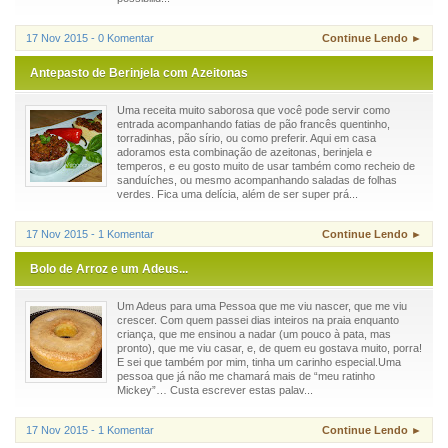
17 Nov 2015 - 0 Komentar
Continue Lendo ►
Antepasto de Berinjela com Azeitonas
Uma receita muito saborosa que você pode servir como
entrada acompanhando fatias de pão francês quentinho,
torradinhas, pão sírio, ou como preferir. Aqui em casa
adoramos esta combinação de azeitonas, berinjela e
temperos, e eu gosto muito de usar também como recheio de
sanduíches, ou mesmo acompanhando saladas de folhas
verdes. Fica uma delícia, além de ser super prá...
17 Nov 2015 - 1 Komentar
Continue Lendo ►
Bolo de Arroz e um Adeus...
Um Adeus para uma Pessoa que me viu nascer, que me viu
crescer. Com quem passei dias inteiros na praia enquanto
criança, que me ensinou a nadar (um pouco à pata, mas
pronto), que me viu casar, e, de quem eu gostava muito, porra!
E sei que também por mim, tinha um carinho especial.Uma
pessoa que já não me chamará mais de “meu ratinho
Mickey”… Custa escrever estas palav...
17 Nov 2015 - 1 Komentar
Continue Lendo ►