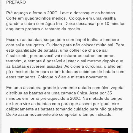
PREPARO
Pré aqueça o forno a 200C. Lave e descasque as batatas.
Corte em quadradinhos médios. Coloque em uma vasilha
grande e cubra com
água
fria. Deixe descansar por 10 minutos
enquanto prepara o restante da receita.
Escorra as batatas, seque bem com papel toalha e tempere
com sal a seu gosto. Cuidado para não colocar muito sal. Para
esta quantidade de batatas, uma colher de chá de sal
é suficiente, porque você vai misturar os outros temperos
também, e sempre é possível ajustar o sal mesmo depois que
as batatas estiverem assadas. Adicione a cúrcuma, o alho em
pó e misture bem para cobrir todos os cubinhos de batata com
estes temperos. Coloque o óleo e misture novamente.
Em uma assadeira grande levemente untada com óleo vegetal,
distribua as batatas em uma camada única. Asse por 35
minutos em forno pré-aquecido a 200C. Na metade do tempo
de forno vire as batatas com para que assem por igual. Vire
delicadamente as batatas tomando cuidado para não quebrar.
Deixe assar novamente até completar o tempo indicado.