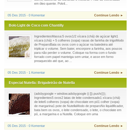
em óleo quente. Polvil...
05 Des 2015 - 0 Komentar
Continue Lendo ►
Bolo Light de Coco com Chantilly
IngredientesMassa:5 ovos1/2 xícara (chá) de açúcar light1
xícara (chá) + 5 colheres (sopa) rasas de farinha de trigoModo
de PreparoBata os ovos com o açúcar na batedeira até
triplicar o volume. Sem bater, encorpore a farinha, aos poucos
para não perder o volume. Coloque na forma com o fundo
forrado com papel manteiga sem untar, e asse em forno
preaquecido até que, ao ...
05 Des 2015 - 1 Komentar
Continue Lendo ►
Especial Nutella: Brigadeirão de Nutella
(adsbygoogle = window.adsbygoogle || []).push({});
Ingredientes5 ovos2 latas de leite condensado1 xícara (chá)
de leite6 colheres (sopa) de chocolate em pó1 colher (sopa)
de margarina1 pote de NutellaModo de preparoNo liquidificador,
bata bem os ovos, o leite condensado, o leite, o chocolate em
pó, a margarina e a Nutella. Coloque em uma
05 Des 2015 - 0 Komentar
Continue Lendo ►