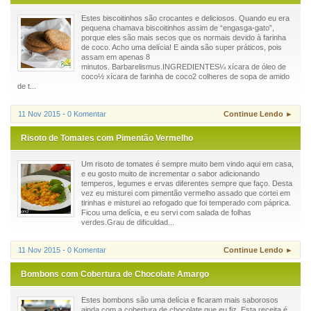
Estes biscoitinhos são crocantes e deliciosos. Quando eu era
pequena chamava biscoitinhos assim de “engasga-gato”,
porque eles são mais secos que os normais devido à farinha
de coco. Acho uma delícia! E ainda são super práticos, pois
assam em apenas 8
minutos. Barbarelismus.INGREDIENTES¼ xícara de óleo de
coco½ xícara de farinha de coco2 colheres de sopa de amido
de t...
11 Nov 2015 - 0 Komentar
Continue Lendo ►
Risoto de Tomates com Pimentão Vermelho
Um risoto de tomates é sempre muito bem vindo aqui em casa,
e eu gosto muito de incrementar o sabor adicionando
temperos, legumes e ervas diferentes sempre que faço. Desta
vez eu misturei com pimentão vermelho assado que cortei em
tirinhas e misturei ao refogado que foi temperado com páprica.
Ficou uma delícia, e eu servi com salada de folhas
verdes.Grau de dificuldad...
11 Nov 2015 - 0 Komentar
Continue Lendo ►
Bombons com Cobertura de Chocolate Amargo
Estes bombons são uma delícia e ficaram mais saborosos
ainda com a cobertura de chocolate que eu fiz. Esta receita é