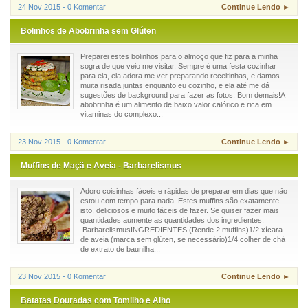
24 Nov 2015 - 0 Komentar
Continue Lendo ►
Bolinhos de Abobrinha sem Glúten
Preparei estes bolinhos para o almoço que fiz para a minha
sogra de que veio me visitar. Sempre é uma festa cozinhar
para ela, ela adora me ver preparando receitinhas, e damos
muita risada juntas enquanto eu cozinho, e ela até me dá
sugestões de background para fazer as fotos. Bom demais!A
abobrinha é um alimento de baixo valor calórico e rica em
vitaminas do complexo...
23 Nov 2015 - 0 Komentar
Continue Lendo ►
Muffins de Maçã e Aveia - Barbarelismus
Adoro coisinhas fáceis e rápidas de preparar em dias que não
estou com tempo para nada. Estes muffins são exatamente
isto, deliciosos e muito fáceis de fazer. Se quiser fazer mais
quantidades aumente as quantidades dos ingredientes.
BarbarelismusINGREDIENTES (Rende 2 muffins)1/2 xícara
de aveia (marca sem glúten, se necessário)1/4 colher de chá
de extrato de baunilha...
23 Nov 2015 - 0 Komentar
Continue Lendo ►
Batatas Douradas com Tomilho e Alho