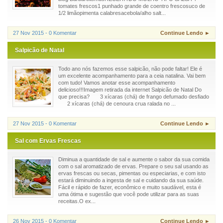
tomates frescos1 punhado grande de coentro frescosuco de
1/2 limãopimenta calabresacebola/alho salt...
27 Nov 2015 - 0 Komentar
Continue Lendo ►
Salpicão de Natal
Todo ano nós fazemos esse salpicão, não pode faltar! Ele é
um excelente acompanhamento para a ceia natalina. Vai bem
com tudo! Vamos anotar esse acompanhamento
delicioso!!!Imagem retirada da internet Salpicão de Natal Do
que precisa? 3 xícaras (chá) de frango defumado desfiado
2 xícaras (chá) de cenoura crua ralada no ...
27 Nov 2015 - 0 Komentar
Continue Lendo ►
Sal com Ervas Frescas
Diminua a quantidade de sal e aumente o sabor da sua comida
com o sal aromatizado de ervas. Prepare o seu sal usando as
ervas frescas ou secas, pimentas ou especiarias, e com isto
estará diminuindo a ingesta de sal e cuidando da sua saúde.
Fácil e rápido de fazer, econômico e muito saudável, esta é
uma ótima e sugestão que você pode utilizar para as suas
receitas.O ex...
26 Nov 2015 - 0 Komentar
Continue Lendo ►