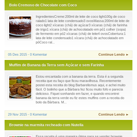
Bolo Cremoso de Chocolate com Coco
IngredientesCreme:200ml de leite de coco light100g de coco
ralado1 lata de leite condensado3 ovosMassa:200ml de leite de
coco light2 xícaras (chá) de açúcar3 xícaras (chá) de farinha
de trigo1 xícara (chá) de achocolatado em pó1 colher (sopa)
de fermento em pó2 xícaras (chá) de leite4 ovosCobertura:1
lata de leite condensado1 xícara (chá) de achocolatado em
póCoco ral...
05 Des 2015 - 0 Komentar
Continue Lendo ►
Muffim de Banana da Terra sem Açúcar e sem Farinha
Estou encantada com a banana da terra. Esta é a segunda
receita que eu faço que ficou maravilhosa. Recentemente
postei esta receita do blog Barbarelismus aqui, e achei muito
fácil. O bolinho que a Bárbara fez ficou muito fofo e parecia
delicioso. Fiquei sonhando em fazer, e quando encontrei
banana da terra verde eu fiz estes muffins com a receita do
bolo da Bárbara. M...
29 Nov 2015 - 0 Komentar
Continue Lendo ►
Brownie na marmita recheado com Nutella
Essa receita é uma maneira ótima para se vender brownie,