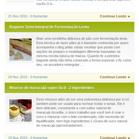
vocês.O b...
21 Nov 2015 - 0 Komentar
Continue Lendo ►
Baguete Semi Integral de Fermentação Lenta
Mais uma receitinha deliciosa de pão com fermentação lenta.
Esta técnica de fazer pães já é bastante conhecida por quem
acompanha o blog pelas várias receitas que postei com
opções de preparo e modelagem diferente baseadas na
mesma receita básica de massa. Quando fiz a primeira
baguete ainda não tinha comprado a forma especial, e fiz como
deu, na assadeira retangular ...
19 Nov 2015 - 0 Komentar
Continue Lendo ►
Mousse de maracujá super fácil - 2 ingredientes
Esse mousse além de ser uma sobremesa deliciosa por si só
também pode ser usado para rechear trufas e tortas. Ele é
bem delicado, consistente e com sabor natural de
maracujá.Acredite, o único trabalho que você tem é coar o
suco e misturar com o leite condensado, não necessita de
liquidificador, nem fogo.Ingredientes:1 xícara de suco natural
de maracujá (aproximadament...
19 Nov 2015 - 0 Komentar
Continue Lendo ►