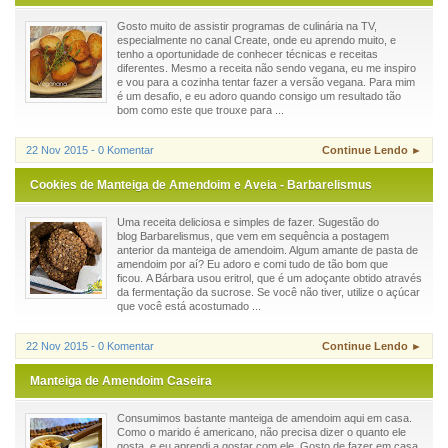
Gosto muito de assistir programas de culinária na TV,
especialmente no canal Create, onde eu aprendo muito, e
tenho a oportunidade de conhecer técnicas e receitas
diferentes. Mesmo a receita não sendo vegana, eu me inspiro
e vou para a cozinha tentar fazer a versão vegana. Para mim
é um desafio, e eu adoro quando consigo um resultado tão
bom como este que trouxe para ...
22 Nov 2015 - 0 Komentar
Continue Lendo ►
Cookies de Manteiga de Amendoim e Aveia - Barbarelismus
Uma receita deliciosa e simples de fazer. Sugestão do
blog Barbarelismus, que vem em sequência a postagem
anterior da manteiga de amendoim. Algum amante de pasta de
amendoim por aí? Eu adoro e comi tudo de tão bom que
ficou. A Bárbara usou eritrol, que é um adoçante obtido através
da fermentação da sucrose. Se você não tiver, utilize o açúcar
que você está acostumado ...
22 Nov 2015 - 0 Komentar
Continue Lendo ►
Manteiga de Amendoim Caseira
Consumimos bastante manteiga de amendoim aqui em casa.
Como o marido é americano, não precisa dizer o quanto ele
gosta, e eu aprendi a gostar com ele. Gosto de fazer em casa