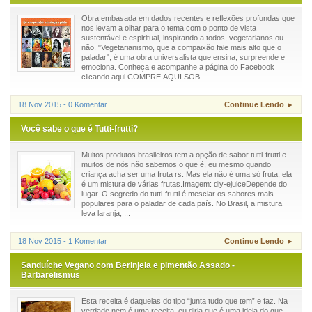
Obra embasada em dados recentes e reflexões profundas que
nos levam a olhar para o tema com o ponto de vista
sustentável e espiritual, inspirando a todos, vegetarianos ou
não. "Vegetarianismo, que a compaixão fale mais alto que o
paladar", é uma obra universalista que ensina, surpreende e
emociona. Conheça e acompanhe a página do Facebook
clicando aqui.COMPRE AQUI SOB...
18 Nov 2015 - 0 Komentar
Continue Lendo ►
Você sabe o que é Tutti-frutti?
Muitos produtos brasileiros tem a opção de sabor tutti-frutti e
muitos de nós não sabemos o que é, eu mesmo quando
criança acha ser uma fruta rs. Mas ela não é uma só fruta, ela
é um mistura de várias frutas.Imagem: diy-ejuiceDepende do
lugar. O segredo do tutti-frutti é mesclar os sabores mais
populares para o paladar de cada país. No Brasil, a mistura
leva laranja, ...
18 Nov 2015 - 1 Komentar
Continue Lendo ►
Sanduíche Vegano com Berinjela e pimentão Assado -
Barbarelismus
Esta receita é daquelas do tipo “junta tudo que tem” e faz. Na
verdade nem é uma receita, eu diria que é uma ideia do que