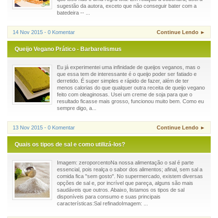
sugestão da autora, exceto que não conseguir bater com a
batedeira -- ...
14 Nov 2015 - 0 Komentar
Continue Lendo ►
Queijo Vegano Prático - Barbarelismus
Eu já experimentei uma infinidade de queijos veganos, mas o
que essa tem de interessante é o queijo poder ser fatiado e
derretido. É super simples e rápido de fazer, além de ter
menos calorias do que qualquer outra receita de queijo vegano
feito com oleaginosas. Usei um creme de soja para que o
resultado ficasse mais grosso, funcionou muito bem. Como eu
sempre digo, a...
13 Nov 2015 - 0 Komentar
Continue Lendo ►
Quais os tipos de sal e como utilizá-los?
Imagem: zeroporcentoNa nossa alimentação o sal é parte
essencial, pois realça o sabor dos alimentos; afinal, sem sal a
comida fica "sem gosto". No supermercado, existem diversas
opções de sal e, por incrível que pareça, alguns são mais
saudáveis que outros. Abaixo, listamos os tipos de sal
disponíveis para consumo e suas principais
características:Sal refinadoImagem: ...