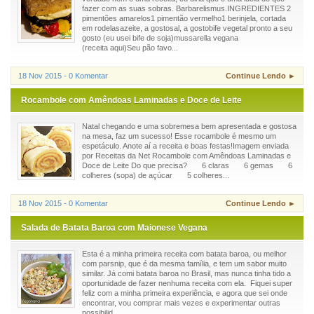
fazer com as suas sobras. Barbarelismus.INGREDIENTES 2
pimentões amarelos1 pimentão vermelho1 berinjela, cortada
em rodelasazeite, a gostosal, a gostobife vegetal pronto a seu
gosto (eu usei bife de soja)mussarella vegana
(receita aqui)Seu pão favo...
18 Nov 2015 - 0 Komentar
Continue Lendo ►
Rocambole com Amêndoas Laminadas e Doce de Leite
Natal chegando e uma sobremesa bem apresentada e gostosa
na mesa, faz um sucesso! Esse rocambole é mesmo um
espetáculo. Anote aí a receita e boas festas!Imagem enviada
por Receitas da Net Rocambole com Amêndoas Laminadas e
Doce de Leite Do que precisa? 6 claras 6 gemas 6
colheres (sopa) de açúcar 5 colheres...
18 Nov 2015 - 0 Komentar
Continue Lendo ►
Salada de Batata Baroa com Maionese Vegana
Esta é a minha primeira receita com batata baroa, ou melhor
com parsnip, que é da mesma família, e tem um sabor muito
similar. Já comi batata baroa no Brasil, mas nunca tinha tido a
oportunidade de fazer nenhuma receita com ela. Fiquei super
feliz com a minha primeira experiência, e agora que sei onde
encontrar, vou comprar mais vezes e experimentar outras
possibilid...