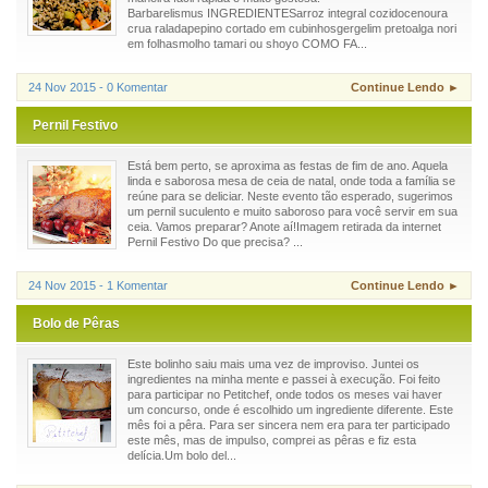
Barbarelismus INGREDIENTESarroz integral cozidocenoura
crua raladapepino cortado em cubinhosgergelim pretoalga nori
em folhasmolho tamari ou shoyo COMO FA...
24 Nov 2015 - 0 Komentar
Continue Lendo ►
Pernil Festivo
Está bem perto, se aproxima as festas de fim de ano. Aquela
linda e saborosa mesa de ceia de natal, onde toda a família se
reúne para se deliciar. Neste evento tão esperado, sugerimos
um pernil suculento e muito saboroso para você servir em sua
ceia. Vamos preparar? Anote aí!Imagem retirada da internet
Pernil Festivo Do que precisa? ...
24 Nov 2015 - 1 Komentar
Continue Lendo ►
Bolo de Pêras
Este bolinho saiu mais uma vez de improviso. Juntei os
ingredientes na minha mente e passei à execução. Foi feito
para participar no Petitchef, onde todos os meses vai haver
um concurso, onde é escolhido um ingrediente diferente. Este
mês foi a pêra. Para ser sincera nem era para ter participado
este mês, mas de impulso, comprei as pêras e fiz esta
delícia.Um bolo del...