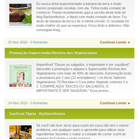
Eu nunca tinha experimentado a banana da terra e muito
menos preparado receitas com ela. Tinha muita vontade de
conhecer. Postei recentemente aqui a versão deste bolo do
blog Barbarelismus e fiquei com muita vontade de fazer. Fui
atrás de banana da terra e fiz a minha versão. O resultado foi
muito melhor do que eu esperava. Ficou lindo e delicioso. Não
conseguia imag...
25 Nov 2015 - 0 Komentar
Continue Lendo ►
Promoção Supercombo Revista dos Vegetarianos
Imperdível! "Doces ou salgados, o importante é ser saudável".
Aproveite a promoção e adquira o Supercombo Revista dos
Vegetarianos com mais de 40% de desconto. A promoção inclui
a assinatura por 1 ano (12 exemplares) + os livros Sabores
Vegetarianos 70 Receitas e Cura pelos Vegetais volumes 1 e
2. COMPRE AQUI "DOCES OU SALGADOS, O
IMPORTANTE É SER SAUDÁVEL" Essa promo...
24 Nov 2015 - 0 Komentar
Continue Lendo ►
Sushi na Tigela - Barbarelismus
Se você não tiver arroz para sushi em casa não tem o menor
problema, use qualquer outro e aproveite para utilizar seus
ingredientes favoritos e matar a vontade de comer sushi de
maneira fácil rápida e muito gostosa.