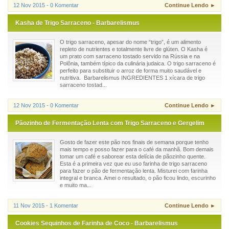
12 Nov 2015 - 0 Komentar
Continue Lendo ►
Kasha de Trigo Sarraceno - Barbarelismus
O trigo sarraceno, apesar do nome “trigo”, é um alimento
repleto de nutrientes e totalmente livre de glúten. O Kasha é
um prato com sarraceno tostado servido na Rússia e na
Polônia, também típico da culinária judaica. O trigo sarraceno é
perfeito para substituir o arroz de forma muito saudável e
nutritiva. Barbarelismus INGREDIENTES 1 xícara de trigo
sarraceno tostad...
12 Nov 2015 - 0 Komentar
Continue Lendo ►
Pãozinho de Fermentação Lenta com Trigo Sarraceno e Gergelim
Gosto de fazer este pão nos finais de semana porque tenho
mais tempo e posso fazer para o café da manhã. Bom demais
tomar um café e saborear esta delícia de pãozinho quente.
Esta é a primeira vez que eu uso farinha de trigo sarraceno
para fazer o pão de fermentação lenta. Misturei com farinha
integral e branca. Amei o resultado, o pão ficou lindo, escurinho
e muito ma...
11 Nov 2015 - 1 Komentar
Continue Lendo ►
Cookies Sequinhos de Farinha de Coco - Barbarelismus