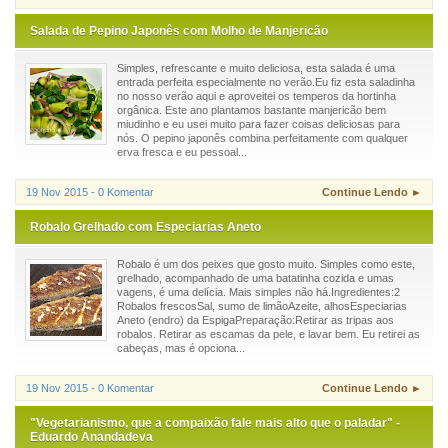
Salada de Pepino Japonês com Molho de Manjericão
Simples, refrescante e muito deliciosa, esta salada é uma
entrada perfeita especialmente no verão.Eu fiz esta saladinha
no nosso verão aqui e aproveitei os temperos da hortinha
orgânica. Este ano plantamos bastante manjericão bem
miudinho e eu usei muito para fazer coisas deliciosas para
nós. O pepino japonês combina perfeitamente com qualquer
erva fresca e eu pessoal...
19 Nov 2015 - 0 Komentar
Continue Lendo ►
Robalo Grelhado com Especiarias Aneto
Robalo é um dos peixes que gosto muito. Simples como este,
grelhado, acompanhado de uma batatinha cozida e umas
vagens, é uma delícia. Mais simples não há.Ingredientes:2
Robalos frescosSal, sumo de limãoAzeite, alhosEspeciarias
Aneto (endro) da EspigaPreparação:Retirar as tripas aos
robalos. Retirar as escamas da pele, e lavar bem. Eu retirei as
cabeças, mas é opciona...
19 Nov 2015 - 0 Komentar
Continue Lendo ►
"Vegetarianismo, que a compaixão fale mais alto que o paladar" -
Eduardo Anandadeva