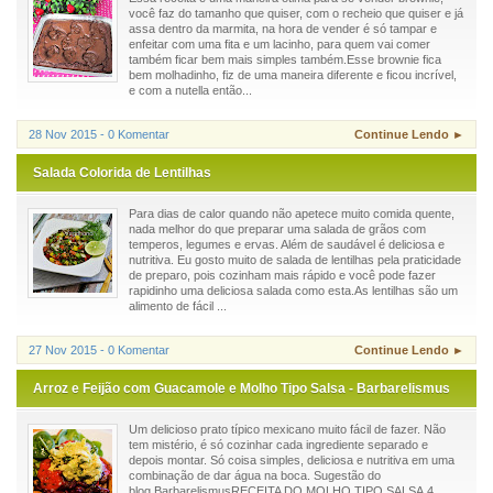
você faz do tamanho que quiser, com o recheio que quiser e já
assa dentro da marmita, na hora de vender é só tampar e
enfeitar com uma fita e um lacinho, para quem vai comer
também ficar bem mais simples também.Esse brownie fica
bem molhadinho, fiz de uma maneira diferente e ficou incrível,
e com a nutella então...
28 Nov 2015 - 0 Komentar
Continue Lendo ►
Salada Colorida de Lentilhas
Para dias de calor quando não apetece muito comida quente,
nada melhor do que preparar uma salada de grãos com
temperos, legumes e ervas. Além de saudável é deliciosa e
nutritiva. Eu gosto muito de salada de lentilhas pela praticidade
de preparo, pois cozinham mais rápido e você pode fazer
rapidinho uma deliciosa salada como esta.As lentilhas são um
alimento de fácil ...
27 Nov 2015 - 0 Komentar
Continue Lendo ►
Arroz e Feijão com Guacamole e Molho Tipo Salsa - Barbarelismus
Um delicioso prato típico mexicano muito fácil de fazer. Não
tem mistério, é só cozinhar cada ingrediente separado e
depois montar. Só coisa simples, deliciosa e nutritiva em uma
combinação de dar água na boca. Sugestão do
blog BarbarelismusRECEITA DO MOLHO TIPO SALSA 4