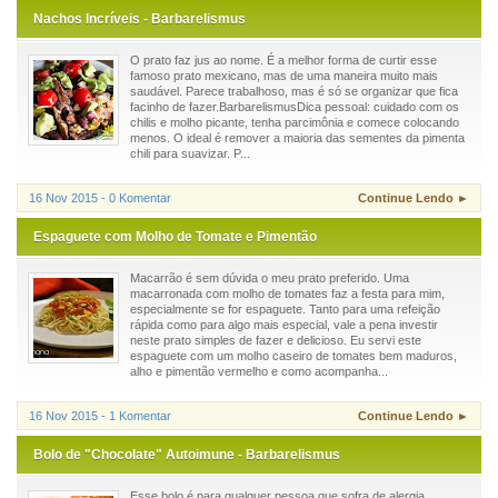
Nachos Incríveis - Barbarelismus
O prato faz jus ao nome. É a melhor forma de curtir esse
famoso prato mexicano, mas de uma maneira muito mais
saudável. Parece trabalhoso, mas é só se organizar que fica
facinho de fazer.BarbarelismusDica pessoal: cuidado com os
chilis e molho picante, tenha parcimônia e comece colocando
menos. O ideal é remover a maioria das sementes da pimenta
chili para suavizar. P...
16 Nov 2015 - 0 Komentar
Continue Lendo ►
Espaguete com Molho de Tomate e Pimentão
Macarrão é sem dúvida o meu prato preferido. Uma
macarronada com molho de tomates faz a festa para mim,
especialmente se for espaguete. Tanto para uma refeição
rápida como para algo mais especial, vale a pena investir
neste prato simples de fazer e delicioso. Eu servi este
espaguete com um molho caseiro de tomates bem maduros,
alho e pimentão vermelho e como acompanha...
16 Nov 2015 - 1 Komentar
Continue Lendo ►
Bolo de "Chocolate" Autoimune - Barbarelismus
Esse bolo é para qualquer pessoa que sofra de alergia