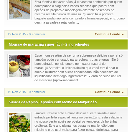
Esta técnica de fazer pães já é bastante conhecida por quem
acompanha o blog pelas várias receitas que postei com
opções de preparo e modelagem diferente baseadas na
mesma receita básica de massa. Quando fiz a primeira
baguete ainda não tinha comprado a forma especial, e fiz como
deu, na assadeira retangular ...
19 Nov 2015 - 0 Komentar
Continue Lendo ►
Mousse de maracujá super fácil - 2 ingredientes
Esse mousse além de ser uma sobremesa deliciosa por si só
também pode ser usado para rechear trufas e tortas. Ele é
bem delicado, consistente e com sabor natural de
maracujá.Acredite, o único trabalho que você tem é coar o
suco e misturar com o leite condensado, não necessita de
liquidificador, nem fogo.Ingredientes:1 xícara de suco natural
de maracujá (aproximadament...
19 Nov 2015 - 0 Komentar
Continue Lendo ►
Salada de Pepino Japonês com Molho de Manjericão
Simples, refrescante e muito deliciosa, esta salada é uma
entrada perfeita especialmente no verão.Eu fiz esta saladinha
no nosso verão aqui e aproveitei os temperos da hortinha
orgânica. Este ano plantamos bastante manjericão bem
miudinho e eu usei muito para fazer coisas deliciosas para