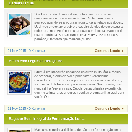
Barbarelismus
Sou fã de pasta de amendoim, então não foi surpresa
nenhuma ter devorado essas trufas. As tâmaras são o
segredo quando se procura um gosto caramelado nos doces.
Usei meu chocolate crudívoro caseiro de óleo de coco para a
cobertura, mas você pode usar qualquer chocolate vegano da
sua preferência. BarbarelismusINGREDIENTES (Rende 8
porções)8 tâmaras tipo Medjool (ou nor...
21 Nov 2015 - 0 Komentar
Continue Lendo ►
Bifum com Legumes Refogados
Bifum é um macarrão de farinha de arroz muito fácil e rápido
de preparar, e com ele você pode fazer verdadeiras
maravilhas. Esta é a minha primeira experiência com o bifum, e
foi mais fácil de fazer do que eu imaginava. Gosto muito, mas
nunca tinha feito em casa. Depois desta primeira experiência,
vou me animar a fazer outras receitas e compartilhar aqui com
vocês.O b...
21 Nov 2015 - 0 Komentar
Continue Lendo ►
Baguete Semi Integral de Fermentação Lenta
Mais uma receitinha deliciosa de pão com fermentação lenta.