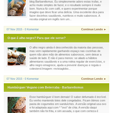
blog Barbarelismus. Eu simplesmente adoro estas trufas, e
acho muito simples de fazer, e o resultado sempre é muito
bom. Nunca fiz com café, e quero experimentar porque
imagino que deve ficar uma delícia. Uma excelente dica para
fazer docinhos saudáveis, nutritivos e muito saborosos. A
receita original em inglês tem um...
07 Nov 2015 - 0 Komentar
Continue Lendo ►
O que é alho negro? Para que ele serve?
O alho negro ainda é desconhecido da maioria das pessoas,
mas vem rapidamente ganhando espaço nas cozinhas de
quem não abre mão de alimentos saborosos, sem deixar a
saúde de lado. E não é para menos: se aliado a hábitos
alimentares saudáveis e a uma rotina regular de exercícios, o
alho negro emagrece, ajuda a prevenir doenças e regula o
colesterol.Imagem: revistaglobo...
07 Nov 2015 - 0 Komentar
Continue Lendo ►
Hambúrguer Vegano com Beterraba - Barbarelismus
Esse hambúrguer é bom demais! O sabor defumado é incrível.
Eu venho mantendo lotes dele congelados. Ficam ótimos com
pasta de cogumelos em sanduíches. A versão original usa ovo
e foi adaptada aqui com * "ovo" de chia. A versão daqui
também não foi frita, e sim assada, o que com certeza é