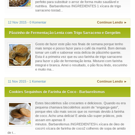
perfeito para substituir o arroz de forma muito saudável e
nutritiva. Barbarelismus INGREDIENTES 1 xícara de trigo
sarraceno tostad...
12 Nov 2015 - 0 Komentar
Continue Lendo ►
Pãozinho de Fermentação Lenta com Trigo Sarraceno e Gergelim
Gosto de fazer este pão nos finais de semana porque tenho
mais tempo e posso fazer para o café da manhã. Bom demais
tomar um café e saborear esta delícia de pãozinho quente.
Esta é a primeira vez que eu uso farinha de trigo sarraceno
para fazer o pão de fermentação lenta. Misturei com farinha
integral e branca. Amei o resultado, o pão ficou lindo, escurinho
e muito ma...
11 Nov 2015 - 1 Komentar
Continue Lendo ►
Cookies Sequinhos de Farinha de Coco - Barbarelismus
Estes biscoitinhos são crocantes e deliciosos. Quando eu era
pequena chamava biscoitinhos assim de “engasga-gato”,
porque eles são mais secos que os normais devido à farinha
de coco. Acho uma delícia! E ainda são super práticos, pois
assam em apenas 8
minutos. Barbarelismus.INGREDIENTES¼ xícara de óleo de
coco½ xícara de farinha de coco2 colheres de sopa de amido
de t...