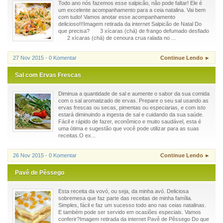
Todo ano nós fazemos esse salpicão, não pode faltar! Ele é
um excelente acompanhamento para a ceia natalina. Vai bem
com tudo! Vamos anotar esse acompanhamento
delicioso!!!Imagem retirada da internet Salpicão de Natal Do
que precisa? 3 xícaras (chá) de frango defumado desfiado
2 xícaras (chá) de cenoura crua ralada no ...
27 Nov 2015 - 0 Komentar
Continue Lendo ►
Sal com Ervas Frescas
Diminua a quantidade de sal e aumente o sabor da sua comida
com o sal aromatizado de ervas. Prepare o seu sal usando as
ervas frescas ou secas, pimentas ou especiarias, e com isto
estará diminuindo a ingesta de sal e cuidando da sua saúde.
Fácil e rápido de fazer, econômico e muito saudável, esta é
uma ótima e sugestão que você pode utilizar para as suas
receitas.O ex...
26 Nov 2015 - 0 Komentar
Continue Lendo ►
Pavê de Pêssego
Esta receita da vovó, ou seja, da minha avó. Deliciosa
sobremesa que faz parte das receitas de minha família.
Simples, fácil e faz um sucesso todo ano nas ceias natalinas.
E também pode ser servido em ocasiões especiais. Vamos
conferir?Imagem retirada da internet Pavê de Pêssego Do que