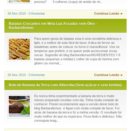
precisa? 3 colheres (sopa) de amido de mi...
26 Nov 2015 - 0 Komentar
Continue Lendo ►
Batatas Crocantes em Meia Lua Assadas sem Óleo -
Barbarelismus
Para quem gosta de batatas esta é uma receitinha deliciosa e
light, e o melhor de tudo fácil de fazer. A dica de ferver as
batatinhas antes de colocar no forno é maravilhosa! Use os
temperos que preferir, e se quiser pode acrescentar ervas
secas. Sugestão do blog BarbarelismusINGREDIENTES 7-8
batatas pequenas a médias1 colher de sopa de farinha sem
glúten (ou normal,...
26 Nov 2015 - 0 Komentar
Continue Lendo ►
Bolo de Banana da Terra com Alfarroba (Sem açúcar e sem farinha)
Eu nunca tinha experimentado a banana da terra e muito
menos preparado receitas com ela. Tinha muita vontade de
conhecer. Postei recentemente aqui a versão deste bolo do
blog Barbarelismus e fiquei com muita vontade de fazer. Fui
atrás de banana da terra e fiz a minha versão. O resultado foi
muito melhor do que eu esperava. Ficou lindo e delicioso. Não
conseguia imag...