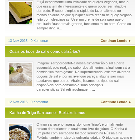
Eu já experimentei uma infinidade de queijos veganos, mas o
que essa tem de interessante é o queijo poder ser fatiado e
derretido. É super simples e rápido de fazer, além de ter
menos calorias do que qualquer outra receita de queijo vegano
feito com oleaginosas. Usei um creme de soja para que o
resultado ficasse mais grosso, funcionou muito bem. Como eu
sempre digo, a...
13 Nov 2015 - 0 Komentar
Continue Lendo ►
Quais os tipos de sal e como utilizá-los?
Imagem: zeroporcentoNa nossa alimentação o sal é parte
essencial, pois realça o sabor dos alimentos; afinal, sem sal a
comida fica "sem gosto". No supermercado, existem diversas
opções de sal e, por incrível que pareça, alguns são mais
saudáveis que outros. Abaixo, listamos os tipos de sal
disponíveis para consumo e suas principais
características:Sal refinadoImagem: ...
12 Nov 2015 - 0 Komentar
Continue Lendo ►
Kasha de Trigo Sarraceno - Barbarelismus
O trigo sarraceno, apesar do nome “trigo”, é um alimento
repleto de nutrientes e totalmente livre de glúten. O Kasha é
um prato com sarraceno tostado servido na Rússia e na
Polônia, também típico da culinária judaica. O trigo sarraceno é