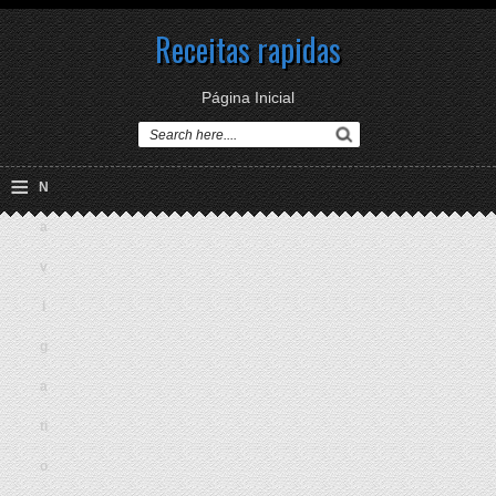
Receitas rapidas
Página Inicial
≡
N
a
v
i
g
a
ti
o