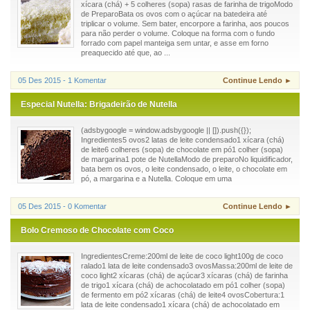
xícara (chá) + 5 colheres (sopa) rasas de farinha de trigoModo
de PreparoBata os ovos com o açúcar na batedeira até
triplicar o volume. Sem bater, encorpore a farinha, aos poucos
para não perder o volume. Coloque na forma com o fundo
forrado com papel manteiga sem untar, e asse em forno
preaquecido até que, ao ...
05 Des 2015 - 1 Komentar
Continue Lendo ►
Especial Nutella: Brigadeirão de Nutella
(adsbygoogle = window.adsbygoogle || []).push({});
Ingredientes5 ovos2 latas de leite condensado1 xícara (chá)
de leite6 colheres (sopa) de chocolate em pó1 colher (sopa)
de margarina1 pote de NutellaModo de preparoNo liquidificador,
bata bem os ovos, o leite condensado, o leite, o chocolate em
pó, a margarina e a Nutella. Coloque em uma
05 Des 2015 - 0 Komentar
Continue Lendo ►
Bolo Cremoso de Chocolate com Coco
IngredientesCreme:200ml de leite de coco light100g de coco
ralado1 lata de leite condensado3 ovosMassa:200ml de leite de
coco light2 xícaras (chá) de açúcar3 xícaras (chá) de farinha
de trigo1 xícara (chá) de achocolatado em pó1 colher (sopa)
de fermento em pó2 xícaras (chá) de leite4 ovosCobertura:1
lata de leite condensado1 xícara (chá) de achocolatado em