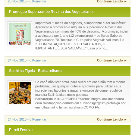
25 Nov 2015 - 0 Komentar
Continue Lendo ►
Promoção Supercombo Revista dos Vegetarianos
Imperdível! "Doces ou salgados, o importante é ser saudável".
Aproveite a promoção e adquira o Supercombo Revista dos
Vegetarianos com mais de 40% de desconto. A promoção inclui
a assinatura por 1 ano (12 exemplares) + os livros Sabores
Vegetarianos 70 Receitas e Cura pelos Vegetais volumes 1 e
2. COMPRE AQUI "DOCES OU SALGADOS, O
IMPORTANTE É SER SAUDÁVEL" Essa promo...
24 Nov 2015 - 0 Komentar
Continue Lendo ►
Sushi na Tigela - Barbarelismus
Se você não tiver arroz para sushi em casa não tem o menor
problema, use qualquer outro e aproveite para utilizar seus
ingredientes favoritos e matar a vontade de comer sushi de
maneira fácil rápida e muito gostosa.
Barbarelismus INGREDIENTESarroz integral cozidocenoura
crua raladapepino cortado em cubinhosgergelim pretoalga nori
em folhasmolho tamari ou shoyo COMO FA...
24 Nov 2015 - 0 Komentar
Continue Lendo ►
Pernil Festivo