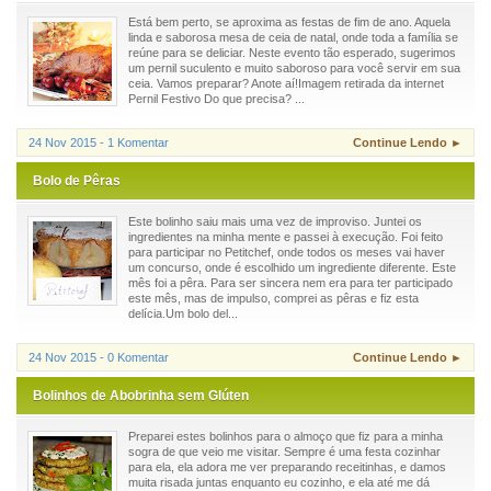
Está bem perto, se aproxima as festas de fim de ano. Aquela
linda e saborosa mesa de ceia de natal, onde toda a família se
reúne para se deliciar. Neste evento tão esperado, sugerimos
um pernil suculento e muito saboroso para você servir em sua
ceia. Vamos preparar? Anote aí!Imagem retirada da internet
Pernil Festivo Do que precisa? ...
24 Nov 2015 - 1 Komentar
Continue Lendo ►
Bolo de Pêras
Este bolinho saiu mais uma vez de improviso. Juntei os
ingredientes na minha mente e passei à execução. Foi feito
para participar no Petitchef, onde todos os meses vai haver
um concurso, onde é escolhido um ingrediente diferente. Este
mês foi a pêra. Para ser sincera nem era para ter participado
este mês, mas de impulso, comprei as pêras e fiz esta
delícia.Um bolo del...
24 Nov 2015 - 0 Komentar
Continue Lendo ►
Bolinhos de Abobrinha sem Glúten
Preparei estes bolinhos para o almoço que fiz para a minha
sogra de que veio me visitar. Sempre é uma festa cozinhar
para ela, ela adora me ver preparando receitinhas, e damos
muita risada juntas enquanto eu cozinho, e ela até me dá