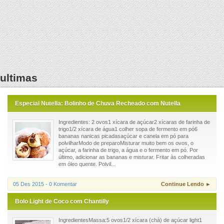
ultimas
Especial Nutella: Bolinho de Chuva Recheado com Nutella
Ingredientes: 2 ovos1 xícara de açúcar2 xícaras de farinha de
trigo1/2 xícara de água1 colher sopa de fermento em pó6
bananas nanicas picadasaçúcar e canela em pó para
polvilharModo de preparoMisturar muito bem os ovos, o
açúcar, a farinha de trigo, a água e o fermento em pó. Por
último, adicionar as bananas e misturar. Fritar às colheradas
em óleo quente. Polvil...
05 Des 2015 - 0 Komentar
Continue Lendo ►
Bolo Light de Coco com Chantilly
IngredientesMassa:5 ovos1/2 xícara (chá) de açúcar light1