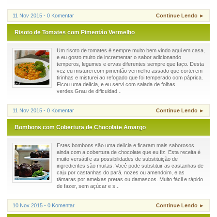
11 Nov 2015 - 0 Komentar
Continue Lendo ►
Risoto de Tomates com Pimentão Vermelho
Um risoto de tomates é sempre muito bem vindo aqui em casa,
e eu gosto muito de incrementar o sabor adicionando
temperos, legumes e ervas diferentes sempre que faço. Desta
vez eu misturei com pimentão vermelho assado que cortei em
tirinhas e misturei ao refogado que foi temperado com páprica.
Ficou uma delícia, e eu servi com salada de folhas
verdes.Grau de dificuldad...
11 Nov 2015 - 0 Komentar
Continue Lendo ►
Bombons com Cobertura de Chocolate Amargo
Estes bombons são uma delícia e ficaram mais saborosos
ainda com a cobertura de chocolate que eu fiz. Esta receita é
muito versátil e as possibilidades de substituição de
ingredientes são muitas. Você pode substituir as castanhas de
caju por castanhas do pará, nozes ou amendoim, e as
tâmaras por ameixas pretas ou damascos. Muito fácil e rápido
de fazer, sem açúcar e s...
10 Nov 2015 - 0 Komentar
Continue Lendo ►