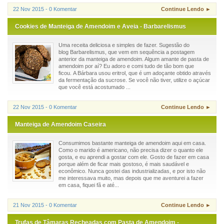
22 Nov 2015 - 0 Komentar
Continue Lendo ►
Cookies de Manteiga de Amendoim e Aveia - Barbarelismus
Uma receita deliciosa e simples de fazer. Sugestão do
blog Barbarelismus, que vem em sequência a postagem
anterior da manteiga de amendoim. Algum amante de pasta de
amendoim por aí? Eu adoro e comi tudo de tão bom que
ficou. A Bárbara usou eritrol, que é um adoçante obtido através
da fermentação da sucrose. Se você não tiver, utilize o açúcar
que você está acostumado ...
22 Nov 2015 - 0 Komentar
Continue Lendo ►
Manteiga de Amendoim Caseira
Consumimos bastante manteiga de amendoim aqui em casa.
Como o marido é americano, não precisa dizer o quanto ele
gosta, e eu aprendi a gostar com ele. Gosto de fazer em casa
porque além de ficar mais gostoso, é mais saudável e
econômico. Nunca gostei das industrializadas, e por isto não
me interessava muito, mas depois que me aventurei a fazer
em casa, fiquei fã e até...
21 Nov 2015 - 0 Komentar
Continue Lendo ►
Trufas de Tâmaras Recheadas com Pasta de Amendoim -