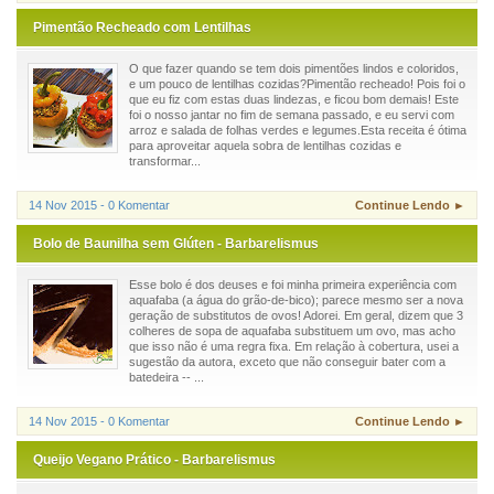
Pimentão Recheado com Lentilhas
O que fazer quando se tem dois pimentões lindos e coloridos,
e um pouco de lentilhas cozidas?Pimentão recheado! Pois foi o
que eu fiz com estas duas lindezas, e ficou bom demais! Este
foi o nosso jantar no fim de semana passado, e eu servi com
arroz e salada de folhas verdes e legumes.Esta receita é ótima
para aproveitar aquela sobra de lentilhas cozidas e
transformar...
14 Nov 2015 - 0 Komentar
Continue Lendo ►
Bolo de Baunilha sem Glúten - Barbarelismus
Esse bolo é dos deuses e foi minha primeira experiência com
aquafaba (a água do grão-de-bico); parece mesmo ser a nova
geração de substitutos de ovos! Adorei. Em geral, dizem que 3
colheres de sopa de aquafaba substituem um ovo, mas acho
que isso não é uma regra fixa. Em relação à cobertura, usei a
sugestão da autora, exceto que não conseguir bater com a
batedeira -- ...
14 Nov 2015 - 0 Komentar
Continue Lendo ►
Queijo Vegano Prático - Barbarelismus