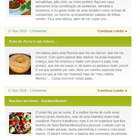
torradinhas, pão sírio, ou como preferir. Aqui em casa
adoramos esta combinação de azeitonas, berinjela e
temperos, e eu gosto muito de usar também como recheio de
sanduíches, ou mesmo acompanhando saladas de folhas
verdes. Fica uma delícia, além de ser super prá...
17 Nov 2015 - 1 Komentar
Continue Lendo ►
Bolo de Arroz e um Adeus...
Um Adeus para uma Pessoa que me viu nascer, que me viu
crescer. Com quem passei dias inteiros na praia enquanto
criança, que me ensinou a nadar (um pouco à pata, mas
pronto), que me viu casar, e, de quem eu gostava muito, porra!
E sei que também por mim, tinha um carinho especial.Uma
pessoa que já não me chamará mais de “meu ratinho
Mickey”… Custa escrever estas palav...
17 Nov 2015 - 1 Komentar
Continue Lendo ►
Nachos Incríveis - Barbarelismus
O prato faz jus ao nome. É a melhor forma de curtir esse
famoso prato mexicano, mas de uma maneira muito mais
saudável. Parece trabalhoso, mas é só se organizar que fica
facinho de fazer.BarbarelismusDica pessoal: cuidado com os
chilis e molho picante, tenha parcimônia e comece colocando
menos. O ideal é remover a maioria das sementes da pimenta