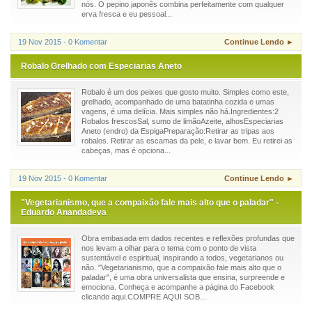
nós. O pepino japonês combina perfeitamente com qualquer
erva fresca e eu pessoal...
19 Nov 2015 - 0 Komentar
Continue Lendo ►
Robalo Grelhado com Especiarias Aneto
Robalo é um dos peixes que gosto muito. Simples como este,
grelhado, acompanhado de uma batatinha cozida e umas
vagens, é uma delícia. Mais simples não há.Ingredientes:2
Robalos frescosSal, sumo de limãoAzeite, alhosEspeciarias
Aneto (endro) da EspigaPreparação:Retirar as tripas aos
robalos. Retirar as escamas da pele, e lavar bem. Eu retirei as
cabeças, mas é opciona...
19 Nov 2015 - 0 Komentar
Continue Lendo ►
"Vegetarianismo, que a compaixão fale mais alto que o paladar" -
Eduardo Anandadeva
Obra embasada em dados recentes e reflexões profundas que
nos levam a olhar para o tema com o ponto de vista
sustentável e espiritual, inspirando a todos, vegetarianos ou
não. "Vegetarianismo, que a compaixão fale mais alto que o
paladar", é uma obra universalista que ensina, surpreende e
emociona. Conheça e acompanhe a página do Facebook
clicando aqui.COMPRE AQUI SOB...