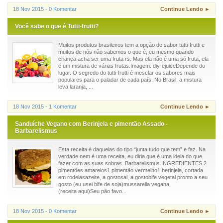
18 Nov 2015 - 0 Komentar
Continue Lendo ►
Você sabe o que é Tutti-frutti?
Muitos produtos brasileiros tem a opção de sabor tutti-frutti e
muitos de nós não sabemos o que é, eu mesmo quando
criança acha ser uma fruta rs. Mas ela não é uma só fruta, ela
é um mistura de várias frutas.Imagem: diy-ejuiceDepende do
lugar. O segredo do tutti-frutti é mesclar os sabores mais
populares para o paladar de cada país. No Brasil, a mistura
leva laranja, ...
18 Nov 2015 - 1 Komentar
Continue Lendo ►
Sanduíche Vegano com Berinjela e pimentão Assado -
Barbarelismus
Esta receita é daquelas do tipo “junta tudo que tem” e faz. Na
verdade nem é uma receita, eu diria que é uma ideia do que
fazer com as suas sobras. Barbarelismus.INGREDIENTES 2
pimentões amarelos1 pimentão vermelho1 berinjela, cortada
em rodelasazeite, a gostosal, a gostobife vegetal pronto a seu
gosto (eu usei bife de soja)mussarella vegana
(receita aqui)Seu pão favo...
18 Nov 2015 - 0 Komentar
Continue Lendo ►