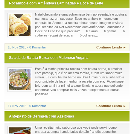
Rocambole com Amêndoas Laminadas e Doce de Leite
Natal chegando e uma sobremesa bem apresentada e gostosa
na mesa, faz um sucesso! Esse rocambole é mesmo um
espetáculo. Anote aí a receita e boas festas!Imagem enviada
por Receitas da Net Rocambole com Amêndoas Laminadas e
Doce de Leite Do que precisa? 6 claras 6 gemas 6
colheres (sopa) de açúcar 5 colheres...
18 Nov 2015 - 0 Komentar
Continue Lendo ►
Salada de Batata Baroa com Maionese Vegana
Esta é a minha primeira receita com batata baroa, ou melhor
com parsnip, que é da mesma família, e tem um sabor muito
similar. Já comi batata baroa no Brasil, mas nunca tinha tido a
oportunidade de fazer nenhuma receita com ela. Fiquei super
feliz com a minha primeira experiência, e agora que sei onde
encontrar, vou comprar mais vezes e experimentar outras
possibilid...
17 Nov 2015 - 0 Komentar
Continue Lendo ►
Antepasto de Berinjela com Azeitonas
Uma receita muito saborosa que você pode servir como
entrada acompanhando fatias de pão francês quentinho,