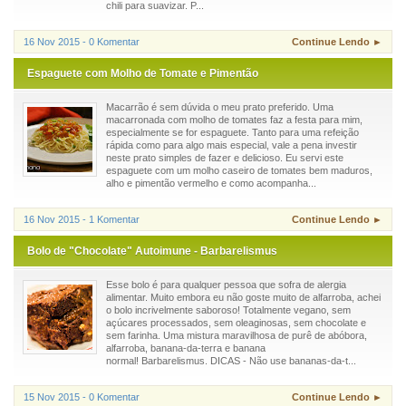
chili para suavizar. P...
16 Nov 2015 - 0 Komentar
Continue Lendo ►
Espaguete com Molho de Tomate e Pimentão
Macarrão é sem dúvida o meu prato preferido. Uma
macarronada com molho de tomates faz a festa para mim,
especialmente se for espaguete. Tanto para uma refeição
rápida como para algo mais especial, vale a pena investir
neste prato simples de fazer e delicioso. Eu servi este
espaguete com um molho caseiro de tomates bem maduros,
alho e pimentão vermelho e como acompanha...
16 Nov 2015 - 1 Komentar
Continue Lendo ►
Bolo de "Chocolate" Autoimune - Barbarelismus
Esse bolo é para qualquer pessoa que sofra de alergia
alimentar. Muito embora eu não goste muito de alfarroba, achei
o bolo incrivelmente saboroso! Totalmente vegano, sem
açúcares processados, sem oleaginosas, sem chocolate e
sem farinha. Uma mistura maravilhosa de purê de abóbora,
alfarroba, banana-da-terra e banana
normal! Barbarelismus. DICAS - Não use bananas-da-t...
15 Nov 2015 - 0 Komentar
Continue Lendo ►