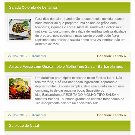
Salada Colorida de Lentilhas
Para dias de calor quando não apetece muito comida quente,
nada melhor do que preparar uma salada de grãos com
temperos, legumes e ervas. Além de saudável é deliciosa e
nutritiva. Eu gosto muito de salada de lentilhas pela praticidade
de preparo, pois cozinham mais rápido e você pode fazer
rapidinho uma deliciosa salada como esta.As lentilhas são um
alimento de fácil ...
27 Nov 2015 - 0 Komentar
Continue Lendo ►
Arroz e Feijão com Guacamole e Molho Tipo Salsa - Barbarelismus
Um delicioso prato típico mexicano muito fácil de fazer. Não
tem mistério, é só cozinhar cada ingrediente separado e
depois montar. Só coisa simples, deliciosa e nutritiva em uma
combinação de dar água na boca. Sugestão do
blog BarbarelismusRECEITA DO MOLHO TIPO SALSA 4
tomates frescos1 punhado grande de coentro frescosuco de
1/2 limãopimenta calabresacebola/alho salt...
27 Nov 2015 - 0 Komentar
Continue Lendo ►
Salpicão de Natal