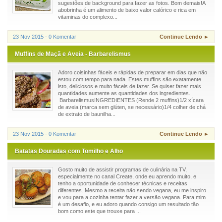
sugestões de background para fazer as fotos. Bom demais!A
abobrinha é um alimento de baixo valor calórico e rica em
vitaminas do complexo...
23 Nov 2015 - 0 Komentar
Continue Lendo ►
Muffins de Maçã e Aveia - Barbarelismus
Adoro coisinhas fáceis e rápidas de preparar em dias que não
estou com tempo para nada. Estes muffins são exatamente
isto, deliciosos e muito fáceis de fazer. Se quiser fazer mais
quantidades aumente as quantidades dos ingredientes.
BarbarelismusINGREDIENTES (Rende 2 muffins)1/2 xícara
de aveia (marca sem glúten, se necessário)1/4 colher de chá
de extrato de baunilha...
23 Nov 2015 - 0 Komentar
Continue Lendo ►
Batatas Douradas com Tomilho e Alho
Gosto muito de assistir programas de culinária na TV,
especialmente no canal Create, onde eu aprendo muito, e
tenho a oportunidade de conhecer técnicas e receitas
diferentes. Mesmo a receita não sendo vegana, eu me inspiro
e vou para a cozinha tentar fazer a versão vegana. Para mim
é um desafio, e eu adoro quando consigo um resultado tão
bom como este que trouxe para ...