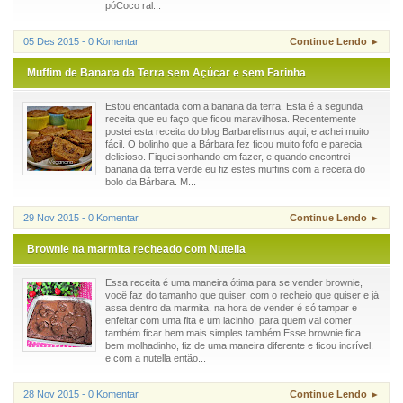
póCoco ral...
05 Des 2015 - 0 Komentar
Continue Lendo ►
Muffim de Banana da Terra sem Açúcar e sem Farinha
Estou encantada com a banana da terra. Esta é a segunda
receita que eu faço que ficou maravilhosa. Recentemente
postei esta receita do blog Barbarelismus aqui, e achei muito
fácil. O bolinho que a Bárbara fez ficou muito fofo e parecia
delicioso. Fiquei sonhando em fazer, e quando encontrei
banana da terra verde eu fiz estes muffins com a receita do
bolo da Bárbara. M...
29 Nov 2015 - 0 Komentar
Continue Lendo ►
Brownie na marmita recheado com Nutella
Essa receita é uma maneira ótima para se vender brownie,
você faz do tamanho que quiser, com o recheio que quiser e já
assa dentro da marmita, na hora de vender é só tampar e
enfeitar com uma fita e um lacinho, para quem vai comer
também ficar bem mais simples também.Esse brownie fica
bem molhadinho, fiz de uma maneira diferente e ficou incrível,
e com a nutella então...
28 Nov 2015 - 0 Komentar
Continue Lendo ►