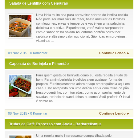
Salada de Lentilha com Cenouras
Uma ideia muito boa para aproveitar sobras de lentilha cozida.
Não pode ser mais fácil de fazer, basta misturar as lentilhas
com legumes, ervas e temperos e você tem uma saladinha
deliciosa e nutritiva. Experimente, você vai se surpreender
com o sabor desta salada.As lentilhas contém baixo teor
calórico e altíssimo valor nutricional. São ricas em proteínas,
vitaminas ...
09 Nov 2015 - 0 Komentar
Continue Lendo ►
Caponata de Berinjela e Pimentão
Para quem gosta de berinjela como eu, esta receita é tudo de
bom. Para mim berinjela é deliciosa em qualquer forma de
preparo. Eu simplesmente adoro e faço om frequência aqui em
casa. Este antepasto fica uma delícia servir com fatias de pão
fresco quentinho, com torradas, como acompanhamento de
saladas, recheio de sanduíches ou como Você preferir. O ideal
é deixar na ...
08 Nov 2015 - 0 Komentar
Continue Lendo ►
Trufas de Café Expresso com Aveia - Barbarelismus
Uma receita muito interessante compartilhada pelo