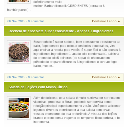
definitivamente muito
melhor. BarbarelismusINGREDIENTES (cerca de 6
hambúrgueres)...
06 Nov 2015 - 0 Komentar
Continue Lendo ►
Recheio de chocolate super consistente - Apenas 3 ingredientes
Esse recheio é super sedoso, bem consistente e resistente ao
calor, faço sempre para colocar em bolos e cupcakes, vim
aqui ensinar a receita para vocês, é super fácil e são apenas 3
ingredientes.Ingredientes:1 lata de leite condensado1 caixinha
de creme de leite5 colheres (de sopa) de chocolate em
póModo de preparo:Misture os 3 ingredientes e leve ao fogo
baixo, mexen...
06 Nov 2015 - 0 Komentar
Continue Lendo ►
Salada de Feijões com Molho Cítrico
Além de deliciosa, esta salada é muito nutritiva por ser rica em
vitaminas, proteínas e fibras, podendo ser servida como
refeição principal especialmente no verão. Você pode adicionar
legumes diversos e enriquecer a sua salada com ervas
frescas e temperos de sua preferência.A mistura dos feijões
branco e preto com a vagem e os temperos ficou perfeita, e foi
incrementa...