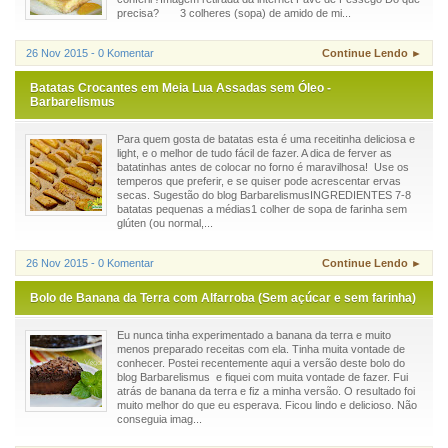
precisa? 3 colheres (sopa) de amido de mi...
26 Nov 2015 - 0 Komentar
Continue Lendo ►
Batatas Crocantes em Meia Lua Assadas sem Óleo -
Barbarelismus
Para quem gosta de batatas esta é uma receitinha deliciosa e
light, e o melhor de tudo fácil de fazer. A dica de ferver as
batatinhas antes de colocar no forno é maravilhosa! Use os
temperos que preferir, e se quiser pode acrescentar ervas
secas. Sugestão do blog BarbarelismusINGREDIENTES 7-8
batatas pequenas a médias1 colher de sopa de farinha sem
glúten (ou normal,...
26 Nov 2015 - 0 Komentar
Continue Lendo ►
Bolo de Banana da Terra com Alfarroba (Sem açúcar e sem farinha)
Eu nunca tinha experimentado a banana da terra e muito
menos preparado receitas com ela. Tinha muita vontade de
conhecer. Postei recentemente aqui a versão deste bolo do
blog Barbarelismus e fiquei com muita vontade de fazer. Fui
atrás de banana da terra e fiz a minha versão. O resultado foi
muito melhor do que eu esperava. Ficou lindo e delicioso. Não
conseguia imag...