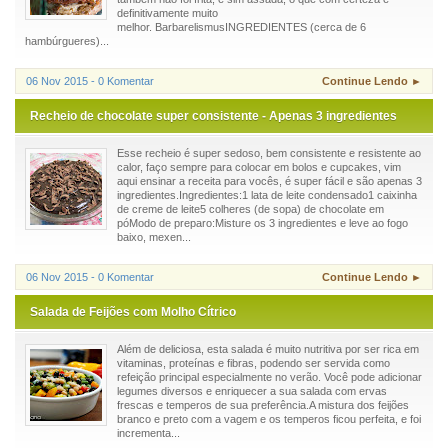
definitivamente muito
melhor. BarbarelismusINGREDIENTES (cerca de 6
hambúrgueres)...
06 Nov 2015 - 0 Komentar
Continue Lendo ►
Recheio de chocolate super consistente - Apenas 3 ingredientes
Esse recheio é super sedoso, bem consistente e resistente ao
calor, faço sempre para colocar em bolos e cupcakes, vim
aqui ensinar a receita para vocês, é super fácil e são apenas 3
ingredientes.Ingredientes:1 lata de leite condensado1 caixinha
de creme de leite5 colheres (de sopa) de chocolate em
póModo de preparo:Misture os 3 ingredientes e leve ao fogo
baixo, mexen...
06 Nov 2015 - 0 Komentar
Continue Lendo ►
Salada de Feijões com Molho Cítrico
Além de deliciosa, esta salada é muito nutritiva por ser rica em
vitaminas, proteínas e fibras, podendo ser servida como
refeição principal especialmente no verão. Você pode adicionar
legumes diversos e enriquecer a sua salada com ervas
frescas e temperos de sua preferência.A mistura dos feijões
branco e preto com a vagem e os temperos ficou perfeita, e foi
incrementa...