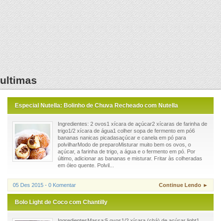
ultimas
Especial Nutella: Bolinho de Chuva Recheado com Nutella
Ingredientes: 2 ovos1 xícara de açúcar2 xícaras de farinha de
trigo1/2 xícara de água1 colher sopa de fermento em pó6
bananas nanicas picadasaçúcar e canela em pó para
polvilharModo de preparoMisturar muito bem os ovos, o
açúcar, a farinha de trigo, a água e o fermento em pó. Por
último, adicionar as bananas e misturar. Fritar às colheradas
em óleo quente. Polvil...
05 Des 2015 - 0 Komentar
Continue Lendo ►
Bolo Light de Coco com Chantilly
IngredientesMassa:5 ovos1/2 xícara (chá) de açúcar light1