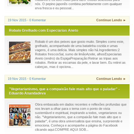
nós. O pepino japonês combina perfeitamente com qualquer
erva fresca e eu pessoal...
19 Nov 2015 - 0 Komentar
Continue Lendo ►
Robalo Grelhado com Especiarias Aneto
Robalo é um dos peixes que gosto muito. Simples como este,
grelhado, acompanhado de uma batatinha cozida e umas
vagens, é uma delícia. Mais simples não há.Ingredientes:2
Robalos frescosSal, sumo de limãoAzeite, alhosEspeciarias
Aneto (endro) da EspigaPreparação:Retirar as tripas aos
robalos. Retirar as escamas da pele, e lavar bem. Eu retirei as
cabeças, mas é opciona...
19 Nov 2015 - 0 Komentar
Continue Lendo ►
"Vegetarianismo, que a compaixão fale mais alto que o paladar" -
Eduardo Anandadeva
Obra embasada em dados recentes e reflexões profundas que
nos levam a olhar para o tema com o ponto de vista
sustentável e espiritual, inspirando a todos, vegetarianos ou
não. "Vegetarianismo, que a compaixão fale mais alto que o
paladar", é uma obra universalista que ensina, surpreende e
emociona. Conheça e acompanhe a página do Facebook
clicando aqui.COMPRE AQUI SOB...