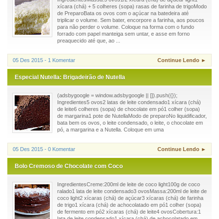
xícara (chá) + 5 colheres (sopa) rasas de farinha de trigoModo
de PreparoBata os ovos com o açúcar na batedeira até
triplicar o volume. Sem bater, encorpore a farinha, aos poucos
para não perder o volume. Coloque na forma com o fundo
forrado com papel manteiga sem untar, e asse em forno
preaquecido até que, ao ...
05 Des 2015 - 1 Komentar
Continue Lendo ►
Especial Nutella: Brigadeirão de Nutella
(adsbygoogle = window.adsbygoogle || []).push({});
Ingredientes5 ovos2 latas de leite condensado1 xícara (chá)
de leite6 colheres (sopa) de chocolate em pó1 colher (sopa)
de margarina1 pote de NutellaModo de preparoNo liquidificador,
bata bem os ovos, o leite condensado, o leite, o chocolate em
pó, a margarina e a Nutella. Coloque em uma
05 Des 2015 - 0 Komentar
Continue Lendo ►
Bolo Cremoso de Chocolate com Coco
IngredientesCreme:200ml de leite de coco light100g de coco
ralado1 lata de leite condensado3 ovosMassa:200ml de leite de
coco light2 xícaras (chá) de açúcar3 xícaras (chá) de farinha
de trigo1 xícara (chá) de achocolatado em pó1 colher (sopa)
de fermento em pó2 xícaras (chá) de leite4 ovosCobertura:1
lata de leite condensado1 xícara (chá) de achocolatado em