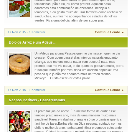
torradinhas, pão sírio, ou como preferir. Aqui em casa
adoramos esta combinação de azeitonas, berinjela e
temperos, e eu gosto muito de usar também como recheio de
sanduíches, ou mesmo acompanhando saladas de folhas
verdes. Fica uma delícia, além de ser super prá...
17 Nov 2015 - 1 Komentar
Continue Lendo ►
Bolo de Arroz e um Adeus...
Um Adeus para uma Pessoa que me viu nascer, que me viu
crescer. Com quem passei dias inteiros na praia enquanto
criança, que me ensinou a nadar (um pouco à pata, mas
pronto), que me viu casar, e, de quem eu gostava muito, porra!
E sei que também por mim, tinha um carinho especial.Uma
pessoa que já não me chamará mais de “meu ratinho
Mickey”… Custa escrever estas palav...
17 Nov 2015 - 1 Komentar
Continue Lendo ►
Nachos Incríveis - Barbarelismus
O prato faz jus ao nome. É a melhor forma de curtir esse
famoso prato mexicano, mas de uma maneira muito mais
saudável. Parece trabalhoso, mas é só se organizar que fica
facinho de fazer.BarbarelismusDica pessoal: cuidado com os
chilis e molho picante, tenha parcimônia e comece colocando
menos. O ideal é remover a maioria das sementes da pimenta