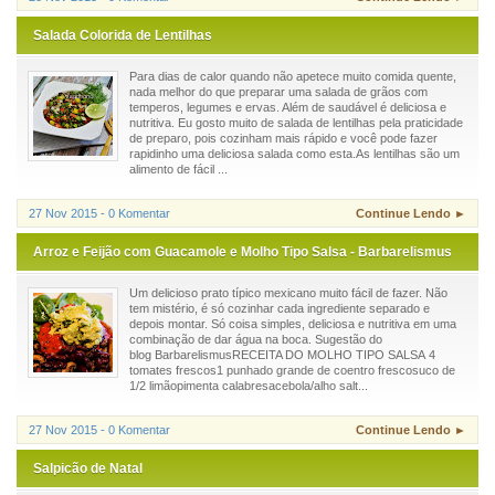
Salada Colorida de Lentilhas
Para dias de calor quando não apetece muito comida quente,
nada melhor do que preparar uma salada de grãos com
temperos, legumes e ervas. Além de saudável é deliciosa e
nutritiva. Eu gosto muito de salada de lentilhas pela praticidade
de preparo, pois cozinham mais rápido e você pode fazer
rapidinho uma deliciosa salada como esta.As lentilhas são um
alimento de fácil ...
27 Nov 2015 - 0 Komentar
Continue Lendo ►
Arroz e Feijão com Guacamole e Molho Tipo Salsa - Barbarelismus
Um delicioso prato típico mexicano muito fácil de fazer. Não
tem mistério, é só cozinhar cada ingrediente separado e
depois montar. Só coisa simples, deliciosa e nutritiva em uma
combinação de dar água na boca. Sugestão do
blog BarbarelismusRECEITA DO MOLHO TIPO SALSA 4
tomates frescos1 punhado grande de coentro frescosuco de
1/2 limãopimenta calabresacebola/alho salt...
27 Nov 2015 - 0 Komentar
Continue Lendo ►
Salpicão de Natal