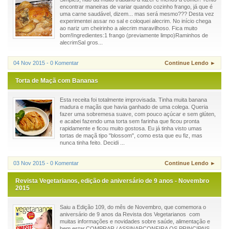
encontrar maneiras de variar quando cozinho frango, já que é
uma carne saudável, dizem... mas será mesmo??? Desta vez
experimentei assar no sal e coloquei alecrim. No início chega
ao nariz um cheirinho a alecrim maravilhoso. Fica muito
bom!Ingredientes:1 frango (previamente limpo)Raminhos de
alecrimSal gros...
04 Nov 2015 - 0 Komentar
Continue Lendo ►
Torta de Maçã com Bananas
Esta receita foi totalmente improvisada. Tinha muita banana
madura e maçãs que havia ganhado de uma colega. Queria
fazer uma sobremesa suave, com pouco açúcar e sem glúten,
e acabei fazendo uma torta sem farinha que ficou pronta
rapidamente e ficou muito gostosa. Eu já tinha visto umas
tortas de maçã tipo "blossom", como esta que eu fiz, mas
nunca tinha feito. Decidi ...
03 Nov 2015 - 0 Komentar
Continue Lendo ►
Revista Vegetarianos, edição de aniversário de 9 anos - Novembro
2015
Saiu a Edição 109, do mês de Novembro, que comemora o
aniversário de 9 anos da Revista dos Vegetarianos com
muitas informações e novidades sobre saúde, alimentação e
bem estar.COMPRAR / ASSINARCONFIRA OS PRINCIPAIS