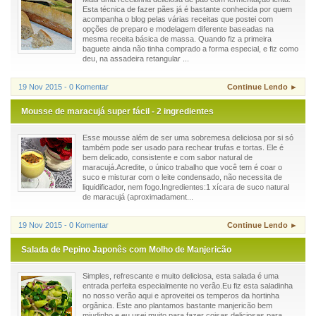
Esta técnica de fazer pães já é bastante conhecida por quem
acompanha o blog pelas várias receitas que postei com
opções de preparo e modelagem diferente baseadas na
mesma receita básica de massa. Quando fiz a primeira
baguete ainda não tinha comprado a forma especial, e fiz como
deu, na assadeira retangular ...
19 Nov 2015 - 0 Komentar
Continue Lendo ►
Mousse de maracujá super fácil - 2 ingredientes
Esse mousse além de ser uma sobremesa deliciosa por si só
também pode ser usado para rechear trufas e tortas. Ele é
bem delicado, consistente e com sabor natural de
maracujá.Acredite, o único trabalho que você tem é coar o
suco e misturar com o leite condensado, não necessita de
liquidificador, nem fogo.Ingredientes:1 xícara de suco natural
de maracujá (aproximadament...
19 Nov 2015 - 0 Komentar
Continue Lendo ►
Salada de Pepino Japonês com Molho de Manjericão
Simples, refrescante e muito deliciosa, esta salada é uma
entrada perfeita especialmente no verão.Eu fiz esta saladinha
no nosso verão aqui e aproveitei os temperos da hortinha
orgânica. Este ano plantamos bastante manjericão bem
miudinho e eu usei muito para fazer coisas deliciosas para