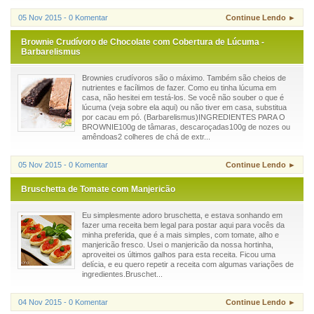
05 Nov 2015 - 0 Komentar
Continue Lendo ►
Brownie Crudívoro de Chocolate com Cobertura de Lúcuma -
Barbarelismus
Brownies crudívoros são o máximo. Também são cheios de
nutrientes e facílimos de fazer. Como eu tinha lúcuma em
casa, não hesitei em testá-los. Se você não souber o que é
lúcuma (veja sobre ela aqui) ou não tiver em casa, substitua
por cacau em pó. (Barbarelismus)INGREDIENTES PARA O
BROWNIE100g de tâmaras, descaroçadas100g de nozes ou
amêndoas2 colheres de chá de extr...
05 Nov 2015 - 0 Komentar
Continue Lendo ►
Bruschetta de Tomate com Manjericão
Eu simplesmente adoro bruschetta, e estava sonhando em
fazer uma receita bem legal para postar aqui para vocês da
minha preferida, que é a mais simples, com tomate, alho e
manjericão fresco. Usei o manjericão da nossa hortinha,
aproveitei os últimos galhos para esta receita. Ficou uma
delícia, e eu quero repetir a receita com algumas variações de
ingredientes.Bruschet...
04 Nov 2015 - 0 Komentar
Continue Lendo ►