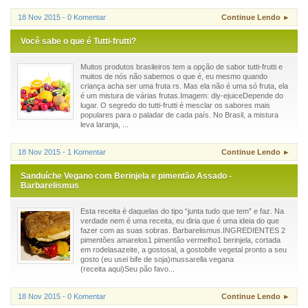
18 Nov 2015 - 0 Komentar
Continue Lendo ►
Você sabe o que é Tutti-frutti?
Muitos produtos brasileiros tem a opção de sabor tutti-frutti e
muitos de nós não sabemos o que é, eu mesmo quando
criança acha ser uma fruta rs. Mas ela não é uma só fruta, ela
é um mistura de várias frutas.Imagem: diy-ejuiceDepende do
lugar. O segredo do tutti-frutti é mesclar os sabores mais
populares para o paladar de cada país. No Brasil, a mistura
leva laranja, ...
18 Nov 2015 - 1 Komentar
Continue Lendo ►
Sanduíche Vegano com Berinjela e pimentão Assado -
Barbarelismus
Esta receita é daquelas do tipo “junta tudo que tem” e faz. Na
verdade nem é uma receita, eu diria que é uma ideia do que
fazer com as suas sobras. Barbarelismus.INGREDIENTES 2
pimentões amarelos1 pimentão vermelho1 berinjela, cortada
em rodelasazeite, a gostosal, a gostobife vegetal pronto a seu
gosto (eu usei bife de soja)mussarella vegana
(receita aqui)Seu pão favo...
18 Nov 2015 - 0 Komentar
Continue Lendo ►