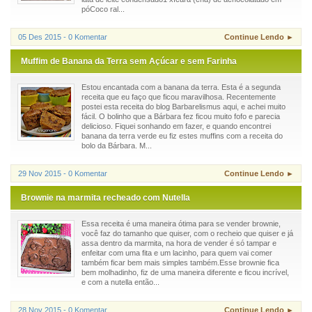
póCoco ral...
05 Des 2015 - 0 Komentar
Continue Lendo ►
Muffim de Banana da Terra sem Açúcar e sem Farinha
Estou encantada com a banana da terra. Esta é a segunda
receita que eu faço que ficou maravilhosa. Recentemente
postei esta receita do blog Barbarelismus aqui, e achei muito
fácil. O bolinho que a Bárbara fez ficou muito fofo e parecia
delicioso. Fiquei sonhando em fazer, e quando encontrei
banana da terra verde eu fiz estes muffins com a receita do
bolo da Bárbara. M...
29 Nov 2015 - 0 Komentar
Continue Lendo ►
Brownie na marmita recheado com Nutella
Essa receita é uma maneira ótima para se vender brownie,
você faz do tamanho que quiser, com o recheio que quiser e já
assa dentro da marmita, na hora de vender é só tampar e
enfeitar com uma fita e um lacinho, para quem vai comer
também ficar bem mais simples também.Esse brownie fica
bem molhadinho, fiz de uma maneira diferente e ficou incrível,
e com a nutella então...
28 Nov 2015 - 0 Komentar
Continue Lendo ►