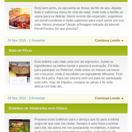
Está bem perto, se aproxima as festas de fim de ano. Aquela
linda e saborosa mesa de ceia de natal, onde toda a família se
reúne para se deliciar. Neste evento tão esperado, sugerimos
um pernil suculento e muito saboroso para você servir em sua
ceia. Vamos preparar? Anote aí!Imagem retirada da internet
Pernil Festivo Do que precisa? ...
24 Nov 2015 - 1 Komentar
Continue Lendo ►
Bolo de Pêras
Este bolinho saiu mais uma vez de improviso. Juntei os
ingredientes na minha mente e passei à execução. Foi feito
para participar no Petitchef, onde todos os meses vai haver
um concurso, onde é escolhido um ingrediente diferente. Este
mês foi a pêra. Para ser sincera nem era para ter participado
este mês, mas de impulso, comprei as pêras e fiz esta
delícia.Um bolo del...
24 Nov 2015 - 0 Komentar
Continue Lendo ►
Bolinhos de Abobrinha sem Glúten
Preparei estes bolinhos para o almoço que fiz para a minha
sogra de que veio me visitar. Sempre é uma festa cozinhar
para ela, ela adora me ver preparando receitinhas, e damos
muita risada juntas enquanto eu cozinho, e ela até me dá