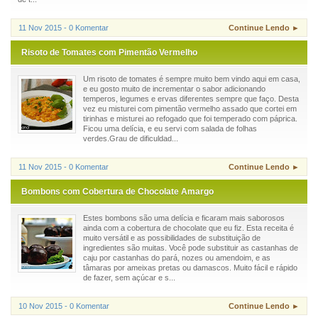
11 Nov 2015 - 0 Komentar
Continue Lendo ►
Risoto de Tomates com Pimentão Vermelho
Um risoto de tomates é sempre muito bem vindo aqui em casa,
e eu gosto muito de incrementar o sabor adicionando
temperos, legumes e ervas diferentes sempre que faço. Desta
vez eu misturei com pimentão vermelho assado que cortei em
tirinhas e misturei ao refogado que foi temperado com páprica.
Ficou uma delícia, e eu servi com salada de folhas
verdes.Grau de dificuldad...
11 Nov 2015 - 0 Komentar
Continue Lendo ►
Bombons com Cobertura de Chocolate Amargo
Estes bombons são uma delícia e ficaram mais saborosos
ainda com a cobertura de chocolate que eu fiz. Esta receita é
muito versátil e as possibilidades de substituição de
ingredientes são muitas. Você pode substituir as castanhas de
caju por castanhas do pará, nozes ou amendoim, e as
tâmaras por ameixas pretas ou damascos. Muito fácil e rápido
de fazer, sem açúcar e s...
10 Nov 2015 - 0 Komentar
Continue Lendo ►