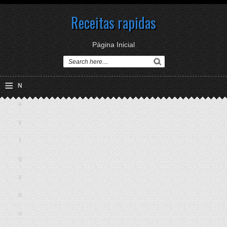
Receitas rapidas
Página Inicial
≡
N
a
v
i
g
a
ti
o