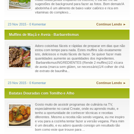
sugestões de background para fazer as fotos. Bom demais!A
abobrinha é um alimento de baixo valor calórico e rica em
vitaminas do complexo...
23 Nov 2015 - 0 Komentar
Continue Lendo ►
Muffins de Maçã e Aveia - Barbarelismus
Adoro coisinhas fáceis e rápidas de preparar em dias que não
estou com tempo para nada. Estes muffins são exatamente
isto, deliciosos e muito fáceis de fazer. Se quiser fazer mais
quantidades aumente as quantidades dos ingredientes.
BarbarelismusINGREDIENTES (Rende 2 muffins)1/2 xícara
de aveia (marca sem glúten, se necessário)1/4 colher de chá
de extrato de baunilha...
23 Nov 2015 - 0 Komentar
Continue Lendo ►
Batatas Douradas com Tomilho e Alho
Gosto muito de assistir programas de culinária na TV,
especialmente no canal Create, onde eu aprendo muito, e
tenho a oportunidade de conhecer técnicas e receitas
diferentes. Mesmo a receita não sendo vegana, eu me inspiro
e vou para a cozinha tentar fazer a versão vegana. Para mim
é um desafio, e eu adoro quando consigo um resultado tão
bom como este que trouxe para ...