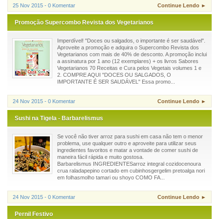
25 Nov 2015 - 0 Komentar
Continue Lendo ►
Promoção Supercombo Revista dos Vegetarianos
Imperdível! "Doces ou salgados, o importante é ser saudável".
Aproveite a promoção e adquira o Supercombo Revista dos
Vegetarianos com mais de 40% de desconto. A promoção inclui
a assinatura por 1 ano (12 exemplares) + os livros Sabores
Vegetarianos 70 Receitas e Cura pelos Vegetais volumes 1 e
2. COMPRE AQUI "DOCES OU SALGADOS, O
IMPORTANTE É SER SAUDÁVEL" Essa promo...
24 Nov 2015 - 0 Komentar
Continue Lendo ►
Sushi na Tigela - Barbarelismus
Se você não tiver arroz para sushi em casa não tem o menor
problema, use qualquer outro e aproveite para utilizar seus
ingredientes favoritos e matar a vontade de comer sushi de
maneira fácil rápida e muito gostosa.
Barbarelismus INGREDIENTESarroz integral cozidocenoura
crua raladapepino cortado em cubinhosgergelim pretoalga nori
em folhasmolho tamari ou shoyo COMO FA...
24 Nov 2015 - 0 Komentar
Continue Lendo ►
Pernil Festivo