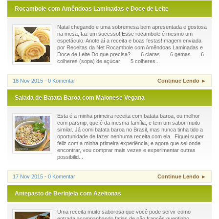
Rocambole com Amêndoas Laminadas e Doce de Leite
Natal chegando e uma sobremesa bem apresentada e gostosa
na mesa, faz um sucesso! Esse rocambole é mesmo um
espetáculo. Anote aí a receita e boas festas!Imagem enviada
por Receitas da Net Rocambole com Amêndoas Laminadas e
Doce de Leite Do que precisa? 6 claras 6 gemas 6
colheres (sopa) de açúcar 5 colheres...
18 Nov 2015 - 0 Komentar
Continue Lendo ►
Salada de Batata Baroa com Maionese Vegana
Esta é a minha primeira receita com batata baroa, ou melhor
com parsnip, que é da mesma família, e tem um sabor muito
similar. Já comi batata baroa no Brasil, mas nunca tinha tido a
oportunidade de fazer nenhuma receita com ela. Fiquei super
feliz com a minha primeira experiência, e agora que sei onde
encontrar, vou comprar mais vezes e experimentar outras
possibilid...
17 Nov 2015 - 0 Komentar
Continue Lendo ►
Antepasto de Berinjela com Azeitonas
Uma receita muito saborosa que você pode servir como
entrada acompanhando fatias de pão francês quentinho,