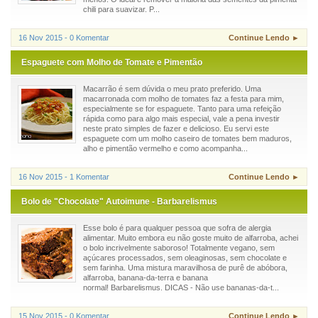
chili para suavizar. P...
16 Nov 2015 - 0 Komentar
Continue Lendo ►
Espaguete com Molho de Tomate e Pimentão
Macarrão é sem dúvida o meu prato preferido. Uma
macarronada com molho de tomates faz a festa para mim,
especialmente se for espaguete. Tanto para uma refeição
rápida como para algo mais especial, vale a pena investir
neste prato simples de fazer e delicioso. Eu servi este
espaguete com um molho caseiro de tomates bem maduros,
alho e pimentão vermelho e como acompanha...
16 Nov 2015 - 1 Komentar
Continue Lendo ►
Bolo de "Chocolate" Autoimune - Barbarelismus
Esse bolo é para qualquer pessoa que sofra de alergia
alimentar. Muito embora eu não goste muito de alfarroba, achei
o bolo incrivelmente saboroso! Totalmente vegano, sem
açúcares processados, sem oleaginosas, sem chocolate e
sem farinha. Uma mistura maravilhosa de purê de abóbora,
alfarroba, banana-da-terra e banana
normal! Barbarelismus. DICAS - Não use bananas-da-t...
15 Nov 2015 - 0 Komentar
Continue Lendo ►