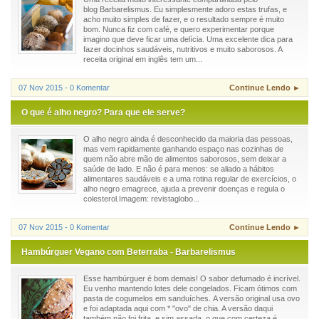
blog Barbarelismus. Eu simplesmente adoro estas trufas, e
acho muito simples de fazer, e o resultado sempre é muito
bom. Nunca fiz com café, e quero experimentar porque
imagino que deve ficar uma delícia. Uma excelente dica para
fazer docinhos saudáveis, nutritivos e muito saborosos. A
receita original em inglês tem um...
07 Nov 2015 - 0 Komentar
Continue Lendo ►
O que é alho negro? Para que ele serve?
O alho negro ainda é desconhecido da maioria das pessoas,
mas vem rapidamente ganhando espaço nas cozinhas de
quem não abre mão de alimentos saborosos, sem deixar a
saúde de lado. E não é para menos: se aliado a hábitos
alimentares saudáveis e a uma rotina regular de exercícios, o
alho negro emagrece, ajuda a prevenir doenças e regula o
colesterol.Imagem: revistaglobo...
07 Nov 2015 - 0 Komentar
Continue Lendo ►
Hambúrguer Vegano com Beterraba - Barbarelismus
Esse hambúrguer é bom demais! O sabor defumado é incrível.
Eu venho mantendo lotes dele congelados. Ficam ótimos com
pasta de cogumelos em sanduíches. A versão original usa ovo
e foi adaptada aqui com * "ovo" de chia. A versão daqui
também não foi frita, e sim assada, o que com certeza é