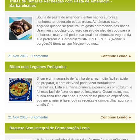
Trufas de Tâmaras Recheadas com Pasta de Amendoim -
Barbarelismus
Sou fã de pasta de amendoim, então não foi surpresa
nenhuma ter devorado essas trufas. As tâmaras são o
segredo quando se procura um gosto caramelado nos doces.
Usei meu chocolate crudívoro caseiro de óleo de coco para a
cobertura, mas você pode usar qualquer chocolate vegano da
sua preferência. BarbarelismusINGREDIENTES (Rende 8
porções)8 tâmaras tipo Medjool (ou nor...
21 Nov 2015 - 0 Komentar
Continue Lendo ►
Bifum com Legumes Refogados
Bifum é um macarrão de farinha de arroz muito fácil e rápido
de preparar, e com ele você pode fazer verdadeiras
maravilhas. Esta é a minha primeira experiência com o bifum, e
foi mais fácil de fazer do que eu imaginava. Gosto muito, mas
nunca tinha feito em casa. Depois desta primeira experiência,
vou me animar a fazer outras receitas e compartilhar aqui com
vocês.O b...
21 Nov 2015 - 0 Komentar
Continue Lendo ►
Baguete Semi Integral de Fermentação Lenta
Mais uma receitinha deliciosa de pão com fermentação lenta.