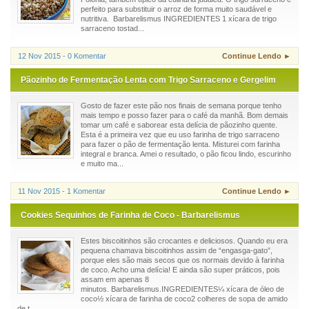
perfeito para substituir o arroz de forma muito saudável e
nutritiva. Barbarelismus INGREDIENTES 1 xícara de trigo
sarraceno tostad...
12 Nov 2015 - 0 Komentar
Continue Lendo ►
Pãozinho de Fermentação Lenta com Trigo Sarraceno e Gergelim
Gosto de fazer este pão nos finais de semana porque tenho
mais tempo e posso fazer para o café da manhã. Bom demais
tomar um café e saborear esta delícia de pãozinho quente.
Esta é a primeira vez que eu uso farinha de trigo sarraceno
para fazer o pão de fermentação lenta. Misturei com farinha
integral e branca. Amei o resultado, o pão ficou lindo, escurinho
e muito ma...
11 Nov 2015 - 1 Komentar
Continue Lendo ►
Cookies Sequinhos de Farinha de Coco - Barbarelismus
Estes biscoitinhos são crocantes e deliciosos. Quando eu era
pequena chamava biscoitinhos assim de “engasga-gato”,
porque eles são mais secos que os normais devido à farinha
de coco. Acho uma delícia! E ainda são super práticos, pois
assam em apenas 8
minutos. Barbarelismus.INGREDIENTES¼ xícara de óleo de
coco½ xícara de farinha de coco2 colheres de sopa de amido
de t...