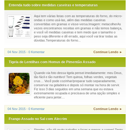
Entenda tudo sobre medidas caseiras e temperaturas
Aqui tem várias listas com as temperaturas do forno, do micro-
ondas e como usá-las, além das medidas caseiras
convertidas em gramas e visse-versa.Imagem: metacolherAs
vezes encontramos receitas em gramas e não temos balança,
e você vê medidas caseiras e tem medo que o tamanho o
peso seja diferente e dê errado, aqui você vai tirar todas as
dúvidas.Temperaturas do forno...
04 Nov 2015 - 0 Komentar
Continue Lendo ►
Tigela de Lentilhas com Homus de Pimentão Assado
Quando via foto dessa tigela pensei imediatamente: meu Deus,
tão fácil e tão nutritivo! Tem quinoa, folhas verdes, vegetais
crus… Você pode cozinhar/preparar tudo separadamente,
conservar na geladeira e depois só montar na hora de servir.
Fiz isso 3 dias seguidos em uma semana que eu estava
extremamente ocupada e precisava de uma opção simples e
eficiente para jantar....
04 Nov 2015 - 0 Komentar
Continue Lendo ►
Frango Assado no Sal com Alecrim
Simples, não dá muito trabalho a fazer e menos a comer! Tento