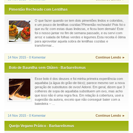
Pimentão Recheado com Lentilhas
O que fazer quando se tem dois pimentões lindos e coloridos,
e um pouco de lentilhas cozidas?Pimentão recheado! Pois foi o
que eu fiz com estas duas lindezas, e ficou bom demais! Este
foi o nosso jantar no fim de semana passado, e eu servi com
arroz e salada de folhas verdes e legumes.Esta receita é ótima
para aproveitar aquela sobra de lentilhas cozidas e
transformar...
14 Nov 2015 - 0 Komentar
Continue Lendo ►
Bolo de Baunilha sem Glúten - Barbarelismus
Esse bolo é dos deuses e foi minha primeira experiência com
aquafaba (a água do grão-de-bico); parece mesmo ser a nova
geração de substitutos de ovos! Adorei. Em geral, dizem que 3
colheres de sopa de aquafaba substituem um ovo, mas acho
que isso não é uma regra fixa. Em relação à cobertura, usei a
sugestão da autora, exceto que não conseguir bater com a
batedeira -- ...
14 Nov 2015 - 0 Komentar
Continue Lendo ►
Queijo Vegano Prático - Barbarelismus