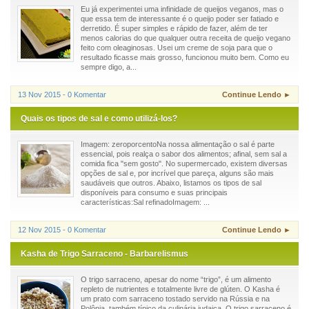
Eu já experimentei uma infinidade de queijos veganos, mas o
que essa tem de interessante é o queijo poder ser fatiado e
derretido. É super simples e rápido de fazer, além de ter
menos calorias do que qualquer outra receita de queijo vegano
feito com oleaginosas. Usei um creme de soja para que o
resultado ficasse mais grosso, funcionou muito bem. Como eu
sempre digo, a...
13 Nov 2015 - 0 Komentar
Continue Lendo ►
Quais os tipos de sal e como utilizá-los?
Imagem: zeroporcentoNa nossa alimentação o sal é parte
essencial, pois realça o sabor dos alimentos; afinal, sem sal a
comida fica "sem gosto". No supermercado, existem diversas
opções de sal e, por incrível que pareça, alguns são mais
saudáveis que outros. Abaixo, listamos os tipos de sal
disponíveis para consumo e suas principais
características:Sal refinadoImagem: ...
12 Nov 2015 - 0 Komentar
Continue Lendo ►
Kasha de Trigo Sarraceno - Barbarelismus
O trigo sarraceno, apesar do nome “trigo”, é um alimento
repleto de nutrientes e totalmente livre de glúten. O Kasha é
um prato com sarraceno tostado servido na Rússia e na
Polônia, também típico da culinária judaica. O trigo sarraceno é