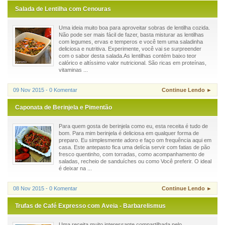
Salada de Lentilha com Cenouras
Uma ideia muito boa para aproveitar sobras de lentilha cozida.
Não pode ser mais fácil de fazer, basta misturar as lentilhas
com legumes, ervas e temperos e você tem uma saladinha
deliciosa e nutritiva. Experimente, você vai se surpreender
com o sabor desta salada.As lentilhas contém baixo teor
calórico e altíssimo valor nutricional. São ricas em proteínas,
vitaminas ...
09 Nov 2015 - 0 Komentar
Continue Lendo ►
Caponata de Berinjela e Pimentão
Para quem gosta de berinjela como eu, esta receita é tudo de
bom. Para mim berinjela é deliciosa em qualquer forma de
preparo. Eu simplesmente adoro e faço om frequência aqui em
casa. Este antepasto fica uma delícia servir com fatias de pão
fresco quentinho, com torradas, como acompanhamento de
saladas, recheio de sanduíches ou como Você preferir. O ideal
é deixar na ...
08 Nov 2015 - 0 Komentar
Continue Lendo ►
Trufas de Café Expresso com Aveia - Barbarelismus
Uma receita muito interessante compartilhada pelo