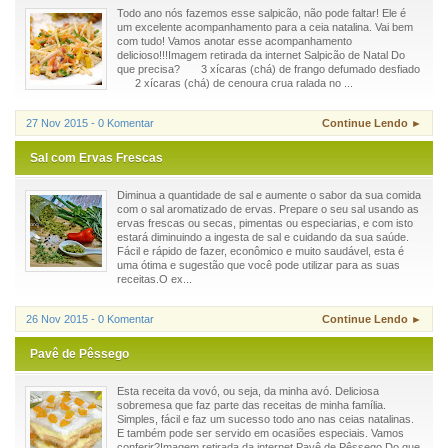
Todo ano nós fazemos esse salpicão, não pode faltar! Ele é
um excelente acompanhamento para a ceia natalina. Vai bem
com tudo! Vamos anotar esse acompanhamento
delicioso!!!Imagem retirada da internet Salpicão de Natal Do
que precisa? 3 xícaras (chá) de frango defumado desfiado
2 xícaras (chá) de cenoura crua ralada no ...
27 Nov 2015 - 0 Komentar
Continue Lendo ►
Sal com Ervas Frescas
Diminua a quantidade de sal e aumente o sabor da sua comida
com o sal aromatizado de ervas. Prepare o seu sal usando as
ervas frescas ou secas, pimentas ou especiarias, e com isto
estará diminuindo a ingesta de sal e cuidando da sua saúde.
Fácil e rápido de fazer, econômico e muito saudável, esta é
uma ótima e sugestão que você pode utilizar para as suas
receitas.O ex...
26 Nov 2015 - 0 Komentar
Continue Lendo ►
Pavê de Pêssego
Esta receita da vovó, ou seja, da minha avó. Deliciosa
sobremesa que faz parte das receitas de minha família.
Simples, fácil e faz um sucesso todo ano nas ceias natalinas.
E também pode ser servido em ocasiões especiais. Vamos
conferir?Imagem retirada da internet Pavê de Pêssego Do que