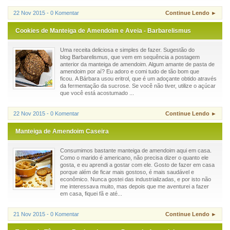
22 Nov 2015 - 0 Komentar
Continue Lendo ►
Cookies de Manteiga de Amendoim e Aveia - Barbarelismus
Uma receita deliciosa e simples de fazer. Sugestão do
blog Barbarelismus, que vem em sequência a postagem
anterior da manteiga de amendoim. Algum amante de pasta de
amendoim por aí? Eu adoro e comi tudo de tão bom que
ficou. A Bárbara usou eritrol, que é um adoçante obtido através
da fermentação da sucrose. Se você não tiver, utilize o açúcar
que você está acostumado ...
22 Nov 2015 - 0 Komentar
Continue Lendo ►
Manteiga de Amendoim Caseira
Consumimos bastante manteiga de amendoim aqui em casa.
Como o marido é americano, não precisa dizer o quanto ele
gosta, e eu aprendi a gostar com ele. Gosto de fazer em casa
porque além de ficar mais gostoso, é mais saudável e
econômico. Nunca gostei das industrializadas, e por isto não
me interessava muito, mas depois que me aventurei a fazer
em casa, fiquei fã e até...
21 Nov 2015 - 0 Komentar
Continue Lendo ►