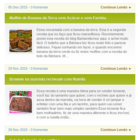
05 Des 2015 - 0 Komentar
Continue Lendo ►
Muffim de Banana da Terra sem Açúcar e sem Farinha
Estou encantada com a banana da terra. Esta é a segunda
receita que eu faço que ficou maravilhosa. Recentemente
postei esta receita do blog Barbarelismus aqui, e achei muito
fácil. O bolinho que a Bárbara fez ficou muito fofo e parecia
delicioso. Fiquei sonhando em fazer, e quando encontrei
banana da terra verde eu fiz estes muffins com a receita do
bolo da Bárbara. M...
29 Nov 2015 - 0 Komentar
Continue Lendo ►
Brownie na marmita recheado com Nutella
Essa receita é uma maneira ótima para se vender brownie,
você faz do tamanho que quiser, com o recheio que quiser e já
assa dentro da marmita, na hora de vender é só tampar e
enfeitar com uma fita e um lacinho, para quem vai comer
também ficar bem mais simples também.Esse brownie fica
bem molhadinho, fiz de uma maneira diferente e ficou incrível,
e com a nutella então...
28 Nov 2015 - 0 Komentar
Continue Lendo ►