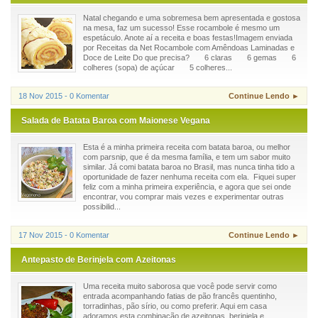
Natal chegando e uma sobremesa bem apresentada e gostosa
na mesa, faz um sucesso! Esse rocambole é mesmo um
espetáculo. Anote aí a receita e boas festas!Imagem enviada
por Receitas da Net Rocambole com Amêndoas Laminadas e
Doce de Leite Do que precisa? 6 claras 6 gemas 6
colheres (sopa) de açúcar 5 colheres...
18 Nov 2015 - 0 Komentar
Continue Lendo ►
Salada de Batata Baroa com Maionese Vegana
Esta é a minha primeira receita com batata baroa, ou melhor
com parsnip, que é da mesma família, e tem um sabor muito
similar. Já comi batata baroa no Brasil, mas nunca tinha tido a
oportunidade de fazer nenhuma receita com ela. Fiquei super
feliz com a minha primeira experiência, e agora que sei onde
encontrar, vou comprar mais vezes e experimentar outras
possibilid...
17 Nov 2015 - 0 Komentar
Continue Lendo ►
Antepasto de Berinjela com Azeitonas
Uma receita muito saborosa que você pode servir como
entrada acompanhando fatias de pão francês quentinho,
torradinhas, pão sírio, ou como preferir. Aqui em casa
adoramos esta combinação de azeitonas, berinjela e