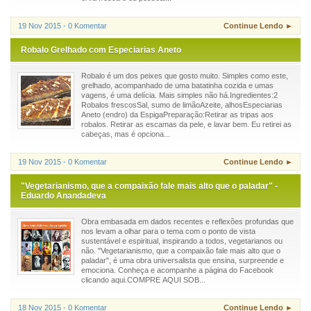
19 Nov 2015 - 0 Komentar
Continue Lendo ►
Robalo Grelhado com Especiarias Aneto
Robalo é um dos peixes que gosto muito. Simples como este,
grelhado, acompanhado de uma batatinha cozida e umas
vagens, é uma delícia. Mais simples não há.Ingredientes:2
Robalos frescosSal, sumo de limãoAzeite, alhosEspeciarias
Aneto (endro) da EspigaPreparação:Retirar as tripas aos
robalos. Retirar as escamas da pele, e lavar bem. Eu retirei as
cabeças, mas é opciona...
19 Nov 2015 - 0 Komentar
Continue Lendo ►
"Vegetarianismo, que a compaixão fale mais alto que o paladar" -
Eduardo Anandadeva
Obra embasada em dados recentes e reflexões profundas que
nos levam a olhar para o tema com o ponto de vista
sustentável e espiritual, inspirando a todos, vegetarianos ou
não. "Vegetarianismo, que a compaixão fale mais alto que o
paladar", é uma obra universalista que ensina, surpreende e
emociona. Conheça e acompanhe a página do Facebook
clicando aqui.COMPRE AQUI SOB...
18 Nov 2015 - 0 Komentar
Continue Lendo ►