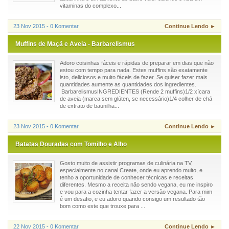
vitaminas do complexo...
23 Nov 2015 - 0 Komentar
Continue Lendo ►
Muffins de Maçã e Aveia - Barbarelismus
Adoro coisinhas fáceis e rápidas de preparar em dias que não
estou com tempo para nada. Estes muffins são exatamente
isto, deliciosos e muito fáceis de fazer. Se quiser fazer mais
quantidades aumente as quantidades dos ingredientes.
BarbarelismusINGREDIENTES (Rende 2 muffins)1/2 xícara
de aveia (marca sem glúten, se necessário)1/4 colher de chá
de extrato de baunilha...
23 Nov 2015 - 0 Komentar
Continue Lendo ►
Batatas Douradas com Tomilho e Alho
Gosto muito de assistir programas de culinária na TV,
especialmente no canal Create, onde eu aprendo muito, e
tenho a oportunidade de conhecer técnicas e receitas
diferentes. Mesmo a receita não sendo vegana, eu me inspiro
e vou para a cozinha tentar fazer a versão vegana. Para mim
é um desafio, e eu adoro quando consigo um resultado tão
bom como este que trouxe para ...
22 Nov 2015 - 0 Komentar
Continue Lendo ►