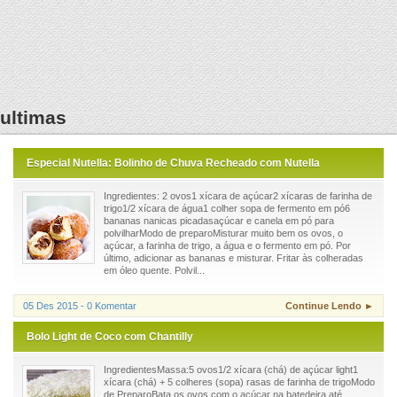
ultimas
Especial Nutella: Bolinho de Chuva Recheado com Nutella
Ingredientes: 2 ovos1 xícara de açúcar2 xícaras de farinha de
trigo1/2 xícara de água1 colher sopa de fermento em pó6
bananas nanicas picadasaçúcar e canela em pó para
polvilharModo de preparoMisturar muito bem os ovos, o
açúcar, a farinha de trigo, a água e o fermento em pó. Por
último, adicionar as bananas e misturar. Fritar às colheradas
em óleo quente. Polvil...
05 Des 2015 - 0 Komentar
Continue Lendo ►
Bolo Light de Coco com Chantilly
IngredientesMassa:5 ovos1/2 xícara (chá) de açúcar light1
xícara (chá) + 5 colheres (sopa) rasas de farinha de trigoModo
de PreparoBata os ovos com o açúcar na batedeira até