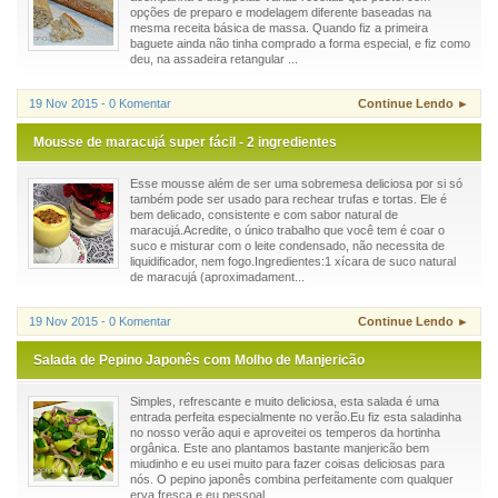
opções de preparo e modelagem diferente baseadas na
mesma receita básica de massa. Quando fiz a primeira
baguete ainda não tinha comprado a forma especial, e fiz como
deu, na assadeira retangular ...
19 Nov 2015 - 0 Komentar
Continue Lendo ►
Mousse de maracujá super fácil - 2 ingredientes
Esse mousse além de ser uma sobremesa deliciosa por si só
também pode ser usado para rechear trufas e tortas. Ele é
bem delicado, consistente e com sabor natural de
maracujá.Acredite, o único trabalho que você tem é coar o
suco e misturar com o leite condensado, não necessita de
liquidificador, nem fogo.Ingredientes:1 xícara de suco natural
de maracujá (aproximadament...
19 Nov 2015 - 0 Komentar
Continue Lendo ►
Salada de Pepino Japonês com Molho de Manjericão
Simples, refrescante e muito deliciosa, esta salada é uma
entrada perfeita especialmente no verão.Eu fiz esta saladinha
no nosso verão aqui e aproveitei os temperos da hortinha
orgânica. Este ano plantamos bastante manjericão bem
miudinho e eu usei muito para fazer coisas deliciosas para
nós. O pepino japonês combina perfeitamente com qualquer
erva fresca e eu pessoal...