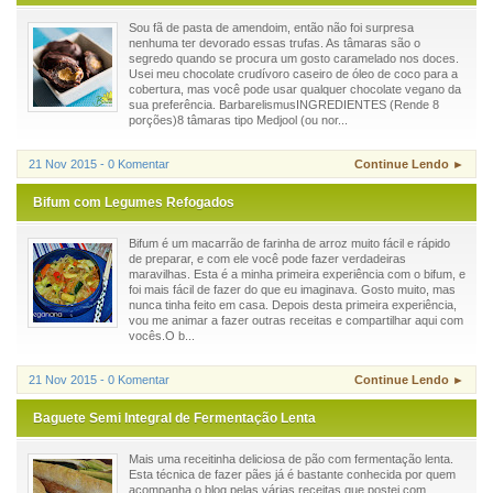
Sou fã de pasta de amendoim, então não foi surpresa
nenhuma ter devorado essas trufas. As tâmaras são o
segredo quando se procura um gosto caramelado nos doces.
Usei meu chocolate crudívoro caseiro de óleo de coco para a
cobertura, mas você pode usar qualquer chocolate vegano da
sua preferência. BarbarelismusINGREDIENTES (Rende 8
porções)8 tâmaras tipo Medjool (ou nor...
21 Nov 2015 - 0 Komentar
Continue Lendo ►
Bifum com Legumes Refogados
Bifum é um macarrão de farinha de arroz muito fácil e rápido
de preparar, e com ele você pode fazer verdadeiras
maravilhas. Esta é a minha primeira experiência com o bifum, e
foi mais fácil de fazer do que eu imaginava. Gosto muito, mas
nunca tinha feito em casa. Depois desta primeira experiência,
vou me animar a fazer outras receitas e compartilhar aqui com
vocês.O b...
21 Nov 2015 - 0 Komentar
Continue Lendo ►
Baguete Semi Integral de Fermentação Lenta
Mais uma receitinha deliciosa de pão com fermentação lenta.
Esta técnica de fazer pães já é bastante conhecida por quem
acompanha o blog pelas várias receitas que postei com