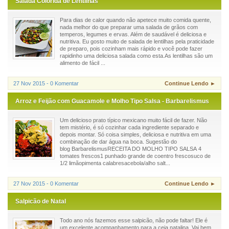
Salada Colorida de Lentilhas
Para dias de calor quando não apetece muito comida quente,
nada melhor do que preparar uma salada de grãos com
temperos, legumes e ervas. Além de saudável é deliciosa e
nutritiva. Eu gosto muito de salada de lentilhas pela praticidade
de preparo, pois cozinham mais rápido e você pode fazer
rapidinho uma deliciosa salada como esta.As lentilhas são um
alimento de fácil ...
27 Nov 2015 - 0 Komentar
Continue Lendo ►
Arroz e Feijão com Guacamole e Molho Tipo Salsa - Barbarelismus
Um delicioso prato típico mexicano muito fácil de fazer. Não
tem mistério, é só cozinhar cada ingrediente separado e
depois montar. Só coisa simples, deliciosa e nutritiva em uma
combinação de dar água na boca. Sugestão do
blog BarbarelismusRECEITA DO MOLHO TIPO SALSA 4
tomates frescos1 punhado grande de coentro frescosuco de
1/2 limãopimenta calabresacebola/alho salt...
27 Nov 2015 - 0 Komentar
Continue Lendo ►
Salpicão de Natal
Todo ano nós fazemos esse salpicão, não pode faltar! Ele é
um excelente acompanhamento para a ceia natalina. Vai bem