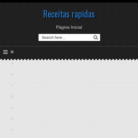
Receitas rapidas
Página Inicial
≡
N
a
v
i
g
a
ti
o