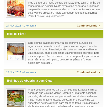
linda e saborosa mesa de ceia de natal, onde toda a família se
reúne para se deliciar. Neste evento tão esperado, sugerimos
um pernil suculento e muito saboroso para você servir em sua
ceia. Vamos preparar? Anote aí!Imagem retirada da internet
Pernil Festivo Do que precisa? ...
24 Nov 2015 - 1 Komentar
Continue Lendo ►
Bolo de Pêras
Este bolinho saiu mais uma vez de improviso. Juntei os
ingredientes na minha mente e passei à execução. Foi feito
para participar no Petitchef, onde todos os meses vai haver
um concurso, onde é escolhido um ingrediente diferente. Este
mês foi a pêra. Para ser sincera nem era para ter participado
este mês, mas de impulso, comprei as pêras e fiz esta
delícia.Um bolo del...
24 Nov 2015 - 0 Komentar
Continue Lendo ►
Bolinhos de Abobrinha sem Glúten
Preparei estes bolinhos para o almoço que fiz para a minha
sogra de que veio me visitar. Sempre é uma festa cozinhar
para ela, ela adora me ver preparando receitinhas, e damos
muita risada juntas enquanto eu cozinho, e ela até me dá
sugestões de background para fazer as fotos. Bom demais!A
abobrinha é um alimento de baixo valor calórico e rica em