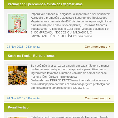
Promoção Supercombo Revista dos Vegetarianos
Imperdível! "Doces ou salgados, o importante é ser saudável".
Aproveite a promoção e adquira o Supercombo Revista dos
Vegetarianos com mais de 40% de desconto. A promoção inclui
a assinatura por 1 ano (12 exemplares) + os livros Sabores
Vegetarianos 70 Receitas e Cura pelos Vegetais volumes 1 e
2. COMPRE AQUI "DOCES OU SALGADOS, O
IMPORTANTE É SER SAUDÁVEL" Essa promo...
24 Nov 2015 - 0 Komentar
Continue Lendo ►
Sushi na Tigela - Barbarelismus
Se você não tiver arroz para sushi em casa não tem o menor
problema, use qualquer outro e aproveite para utilizar seus
ingredientes favoritos e matar a vontade de comer sushi de
maneira fácil rápida e muito gostosa.
Barbarelismus INGREDIENTESarroz integral cozidocenoura
crua raladapepino cortado em cubinhosgergelim pretoalga nori
em folhasmolho tamari ou shoyo COMO FA...
24 Nov 2015 - 0 Komentar
Continue Lendo ►
Pernil Festivo
Está bem perto, se aproxima as festas de fim de ano. Aquela