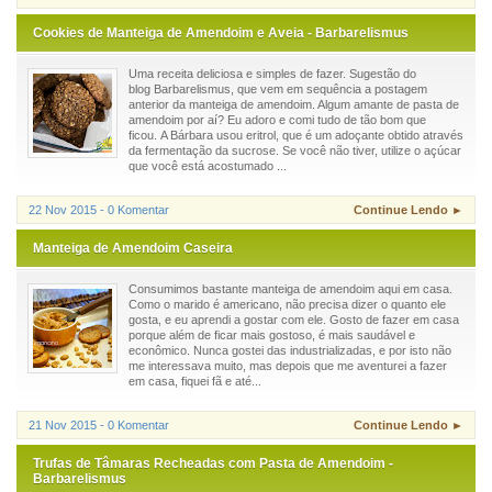
Cookies de Manteiga de Amendoim e Aveia - Barbarelismus
Uma receita deliciosa e simples de fazer. Sugestão do
blog Barbarelismus, que vem em sequência a postagem
anterior da manteiga de amendoim. Algum amante de pasta de
amendoim por aí? Eu adoro e comi tudo de tão bom que
ficou. A Bárbara usou eritrol, que é um adoçante obtido através
da fermentação da sucrose. Se você não tiver, utilize o açúcar
que você está acostumado ...
22 Nov 2015 - 0 Komentar
Continue Lendo ►
Manteiga de Amendoim Caseira
Consumimos bastante manteiga de amendoim aqui em casa.
Como o marido é americano, não precisa dizer o quanto ele
gosta, e eu aprendi a gostar com ele. Gosto de fazer em casa
porque além de ficar mais gostoso, é mais saudável e
econômico. Nunca gostei das industrializadas, e por isto não
me interessava muito, mas depois que me aventurei a fazer
em casa, fiquei fã e até...
21 Nov 2015 - 0 Komentar
Continue Lendo ►
Trufas de Tâmaras Recheadas com Pasta de Amendoim -
Barbarelismus