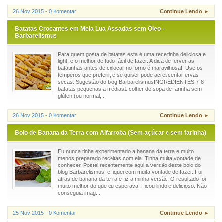
26 Nov 2015 - 0 Komentar
Continue Lendo ►
Batatas Crocantes em Meia Lua Assadas sem Óleo -
Barbarelismus
Para quem gosta de batatas esta é uma receitinha deliciosa e
light, e o melhor de tudo fácil de fazer. A dica de ferver as
batatinhas antes de colocar no forno é maravilhosa! Use os
temperos que preferir, e se quiser pode acrescentar ervas
secas. Sugestão do blog BarbarelismusINGREDIENTES 7-8
batatas pequenas a médias1 colher de sopa de farinha sem
glúten (ou normal,...
26 Nov 2015 - 0 Komentar
Continue Lendo ►
Bolo de Banana da Terra com Alfarroba (Sem açúcar e sem farinha)
Eu nunca tinha experimentado a banana da terra e muito
menos preparado receitas com ela. Tinha muita vontade de
conhecer. Postei recentemente aqui a versão deste bolo do
blog Barbarelismus e fiquei com muita vontade de fazer. Fui
atrás de banana da terra e fiz a minha versão. O resultado foi
muito melhor do que eu esperava. Ficou lindo e delicioso. Não
conseguia imag...
25 Nov 2015 - 0 Komentar
Continue Lendo ►