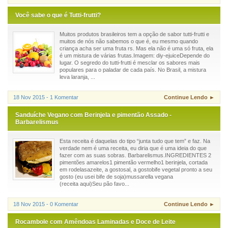
Você sabe o que é Tutti-frutti?
Muitos produtos brasileiros tem a opção de sabor tutti-frutti e
muitos de nós não sabemos o que é, eu mesmo quando
criança acha ser uma fruta rs. Mas ela não é uma só fruta, ela
é um mistura de várias frutas.Imagem: diy-ejuiceDepende do
lugar. O segredo do tutti-frutti é mesclar os sabores mais
populares para o paladar de cada país. No Brasil, a mistura
leva laranja, ...
18 Nov 2015 - 1 Komentar
Continue Lendo ►
Sanduíche Vegano com Berinjela e pimentão Assado -
Barbarelismus
Esta receita é daquelas do tipo “junta tudo que tem” e faz. Na
verdade nem é uma receita, eu diria que é uma ideia do que
fazer com as suas sobras. Barbarelismus.INGREDIENTES 2
pimentões amarelos1 pimentão vermelho1 berinjela, cortada
em rodelasazeite, a gostosal, a gostobife vegetal pronto a seu
gosto (eu usei bife de soja)mussarella vegana
(receita aqui)Seu pão favo...
18 Nov 2015 - 0 Komentar
Continue Lendo ►
Rocambole com Amêndoas Laminadas e Doce de Leite