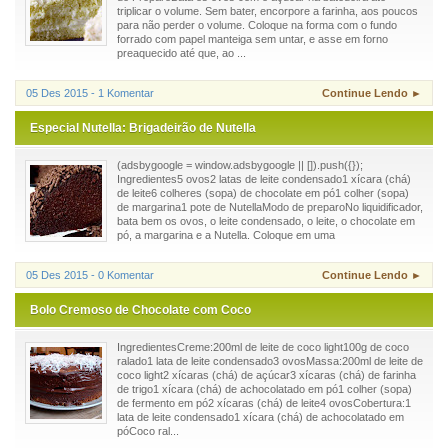
triplicar o volume. Sem bater, encorpore a farinha, aos poucos
para não perder o volume. Coloque na forma com o fundo
forrado com papel manteiga sem untar, e asse em forno
preaquecido até que, ao ...
05 Des 2015 - 1 Komentar
Continue Lendo ►
Especial Nutella: Brigadeirão de Nutella
(adsbygoogle = window.adsbygoogle || []).push({});
Ingredientes5 ovos2 latas de leite condensado1 xícara (chá)
de leite6 colheres (sopa) de chocolate em pó1 colher (sopa)
de margarina1 pote de NutellaModo de preparoNo liquidificador,
bata bem os ovos, o leite condensado, o leite, o chocolate em
pó, a margarina e a Nutella. Coloque em uma
05 Des 2015 - 0 Komentar
Continue Lendo ►
Bolo Cremoso de Chocolate com Coco
IngredientesCreme:200ml de leite de coco light100g de coco
ralado1 lata de leite condensado3 ovosMassa:200ml de leite de
coco light2 xícaras (chá) de açúcar3 xícaras (chá) de farinha
de trigo1 xícara (chá) de achocolatado em pó1 colher (sopa)
de fermento em pó2 xícaras (chá) de leite4 ovosCobertura:1
lata de leite condensado1 xícara (chá) de achocolatado em
póCoco ral...