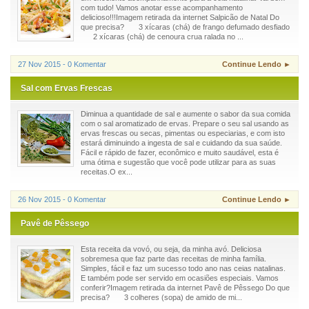
com tudo! Vamos anotar esse acompanhamento
delicioso!!!Imagem retirada da internet Salpicão de Natal Do
que precisa? 3 xícaras (chá) de frango defumado desfiado
2 xícaras (chá) de cenoura crua ralada no ...
27 Nov 2015 - 0 Komentar
Continue Lendo ►
Sal com Ervas Frescas
Diminua a quantidade de sal e aumente o sabor da sua comida
com o sal aromatizado de ervas. Prepare o seu sal usando as
ervas frescas ou secas, pimentas ou especiarias, e com isto
estará diminuindo a ingesta de sal e cuidando da sua saúde.
Fácil e rápido de fazer, econômico e muito saudável, esta é
uma ótima e sugestão que você pode utilizar para as suas
receitas.O ex...
26 Nov 2015 - 0 Komentar
Continue Lendo ►
Pavê de Pêssego
Esta receita da vovó, ou seja, da minha avó. Deliciosa
sobremesa que faz parte das receitas de minha família.
Simples, fácil e faz um sucesso todo ano nas ceias natalinas.
E também pode ser servido em ocasiões especiais. Vamos
conferir?Imagem retirada da internet Pavê de Pêssego Do que
precisa? 3 colheres (sopa) de amido de mi...