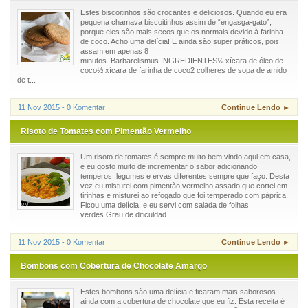
Estes biscoitinhos são crocantes e deliciosos. Quando eu era
pequena chamava biscoitinhos assim de “engasga-gato”,
porque eles são mais secos que os normais devido à farinha
de coco. Acho uma delícia! E ainda são super práticos, pois
assam em apenas 8
minutos. Barbarelismus.INGREDIENTES¼ xícara de óleo de
coco½ xícara de farinha de coco2 colheres de sopa de amido
de t...
11 Nov 2015 - 0 Komentar
Continue Lendo ►
Risoto de Tomates com Pimentão Vermelho
Um risoto de tomates é sempre muito bem vindo aqui em casa,
e eu gosto muito de incrementar o sabor adicionando
temperos, legumes e ervas diferentes sempre que faço. Desta
vez eu misturei com pimentão vermelho assado que cortei em
tirinhas e misturei ao refogado que foi temperado com páprica.
Ficou uma delícia, e eu servi com salada de folhas
verdes.Grau de dificuldad...
11 Nov 2015 - 0 Komentar
Continue Lendo ►
Bombons com Cobertura de Chocolate Amargo
Estes bombons são uma delícia e ficaram mais saborosos
ainda com a cobertura de chocolate que eu fiz. Esta receita é