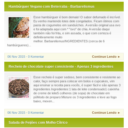
Hambúrguer Vegano com Beterraba - Barbarelismus
Esse hambúrguer é bom demais! O sabor defumado é incrível.
Eu venho mantendo lotes dele congelados. Ficam ótimos com
pasta de cogumelos em sanduíches. A versão original usa ovo
e foi adaptada aqui com * "ovo" de chia. A versão daqui
também não foi frita, e sim assada, o que com certeza é
definitivamente muito
melhor. BarbarelismusINGREDIENTES (cerca de 6
hambúrgueres)...
06 Nov 2015 - 0 Komentar
Continue Lendo ►
Recheio de chocolate super consistente - Apenas 3 ingredientes
Esse recheio é super sedoso, bem consistente e resistente ao
calor, faço sempre para colocar em bolos e cupcakes, vim
aqui ensinar a receita para vocês, é super fácil e são apenas 3
ingredientes.Ingredientes:1 lata de leite condensado1 caixinha
de creme de leite5 colheres (de sopa) de chocolate em
póModo de preparo:Misture os 3 ingredientes e leve ao fogo
baixo, mexen...
06 Nov 2015 - 0 Komentar
Continue Lendo ►
Salada de Feijões com Molho Cítrico