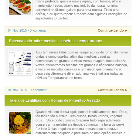
minha preferida, que é a mais simples, com tomate, alho e
manjericão fresco. Usei o manjericão da nossa hortinha,
aproveitei os últimos galhos para esta receita. Ficou uma
delícia, e eu quero repetir a receita com algumas variações de
ingredientes.Bruschet...
04 Nov 2015 - 0 Komentar
Continue Lendo ►
Entenda tudo sobre medidas caseiras e temperaturas
Aqui tem várias listas com as temperaturas do forno, do micro-
ondas e como usá-las, além das medidas caseiras
convertidas em gramas e visse-versa.Imagem: metacolherAs
vezes encontramos receitas em gramas e não temos balança,
e você vê medidas caseiras e tem medo que o tamanho o
peso seja diferente e dê errado, aqui você vai tirar todas as
dúvidas.Temperaturas do forno...
04 Nov 2015 - 0 Komentar
Continue Lendo ►
Tigela de Lentilhas com Homus de Pimentão Assado
Quando via foto dessa tigela pensei imediatamente: meu Deus,
tão fácil e tão nutritivo! Tem quinoa, folhas verdes, vegetais
crus… Você pode cozinhar/preparar tudo separadamente,
conservar na geladeira e depois só montar na hora de servir.
Fiz isso 3 dias seguidos em uma semana que eu estava
extremamente ocupada e precisava de uma opção simples e