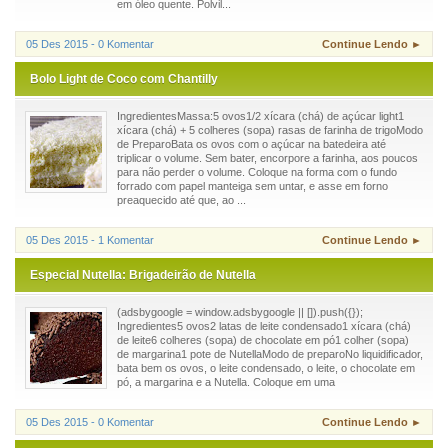
em óleo quente. Polvil...
05 Des 2015 - 0 Komentar
Continue Lendo ►
Bolo Light de Coco com Chantilly
IngredientesMassa:5 ovos1/2 xícara (chá) de açúcar light1
xícara (chá) + 5 colheres (sopa) rasas de farinha de trigoModo
de PreparoBata os ovos com o açúcar na batedeira até
triplicar o volume. Sem bater, encorpore a farinha, aos poucos
para não perder o volume. Coloque na forma com o fundo
forrado com papel manteiga sem untar, e asse em forno
preaquecido até que, ao ...
05 Des 2015 - 1 Komentar
Continue Lendo ►
Especial Nutella: Brigadeirão de Nutella
(adsbygoogle = window.adsbygoogle || []).push({});
Ingredientes5 ovos2 latas de leite condensado1 xícara (chá)
de leite6 colheres (sopa) de chocolate em pó1 colher (sopa)
de margarina1 pote de NutellaModo de preparoNo liquidificador,
bata bem os ovos, o leite condensado, o leite, o chocolate em
pó, a margarina e a Nutella. Coloque em uma
05 Des 2015 - 0 Komentar
Continue Lendo ►