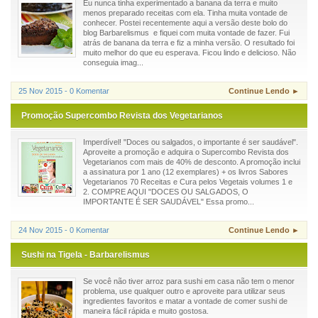
Eu nunca tinha experimentado a banana da terra e muito
menos preparado receitas com ela. Tinha muita vontade de
conhecer. Postei recentemente aqui a versão deste bolo do
blog Barbarelismus e fiquei com muita vontade de fazer. Fui
atrás de banana da terra e fiz a minha versão. O resultado foi
muito melhor do que eu esperava. Ficou lindo e delicioso. Não
conseguia imag...
25 Nov 2015 - 0 Komentar
Continue Lendo ►
Promoção Supercombo Revista dos Vegetarianos
Imperdível! "Doces ou salgados, o importante é ser saudável".
Aproveite a promoção e adquira o Supercombo Revista dos
Vegetarianos com mais de 40% de desconto. A promoção inclui
a assinatura por 1 ano (12 exemplares) + os livros Sabores
Vegetarianos 70 Receitas e Cura pelos Vegetais volumes 1 e
2. COMPRE AQUI "DOCES OU SALGADOS, O
IMPORTANTE É SER SAUDÁVEL" Essa promo...
24 Nov 2015 - 0 Komentar
Continue Lendo ►
Sushi na Tigela - Barbarelismus
Se você não tiver arroz para sushi em casa não tem o menor
problema, use qualquer outro e aproveite para utilizar seus
ingredientes favoritos e matar a vontade de comer sushi de
maneira fácil rápida e muito gostosa.