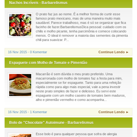
Nachos Incríveis - Barbarelismus
O prato faz jus ao nome. É a melhor forma de curtir esse
famoso prato mexicano, mas de uma maneira muito mais
saudável. Parece trabalhoso, mas é só se organizar que fica
facinho de fazer.BarbarelismusDica pessoal: cuidado com os
chilis e molho picante, tenha parcimônia e comece colocando
menos. O ideal é remover a maioria das sementes da pimenta
chili para suavizar. P...
16 Nov 2015 - 0 Komentar
Continue Lendo ►
Espaguete com Molho de Tomate e Pimentão
Macarrão é sem dúvida o meu prato preferido. Uma
macarronada com molho de tomates faz a festa para mim,
especialmente se for espaguete. Tanto para uma refeição
rápida como para algo mais especial, vale a pena investir
neste prato simples de fazer e delicioso. Eu servi este
espaguete com um molho caseiro de tomates bem maduros,
alho e pimentão vermelho e como acompanha...
16 Nov 2015 - 1 Komentar
Continue Lendo ►
Bolo de "Chocolate" Autoimune - Barbarelismus
Esse bolo é para qualquer pessoa que sofra de alergia