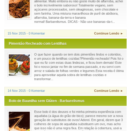
alimentar. Muito embora eu não goste muito de alfarroba, achei
o bolo incrivelmente saboroso! Totalmente vegano, sem
açúcares processados, sem oleaginosas, sem chocolate e
sem farinha. Uma mistura maravilhosa de purê de abóbora,
alfarroba, banana-da-terra e banana
normal! Barbarelismus. DICAS - Não use bananas-da-t...
15 Nov 2015 - 0 Komentar
Continue Lendo ►
Pimentão Recheado com Lentilhas
O que fazer quando se tem dois pimentões lindos e coloridos,
e um pouco de lentilhas cozidas?Pimentão recheado! Pois foi o
que eu fiz com estas duas lindezas, e ficou bom demais! Este
foi o nosso jantar no fim de semana passado, e eu servi com
arroz e salada de folhas verdes e legumes.Esta receita é ótima
para aproveitar aquela sobra de lentilhas cozidas e
transformar...
14 Nov 2015 - 0 Komentar
Continue Lendo ►
Bolo de Baunilha sem Glúten - Barbarelismus
Esse bolo é dos deuses e foi minha primeira experiência com
aquafaba (a água do grão-de-bico); parece mesmo ser a nova
geração de substitutos de ovos! Adorei. Em geral, dizem que 3
colheres de sopa de aquafaba substituem um ovo, mas acho
que isso não é uma regra fixa. Em relação à cobertura, usei a