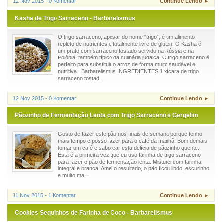
12 Nov 2015 - 0 Komentar
Continue Lendo ►
Kasha de Trigo Sarraceno - Barbarelismus
O trigo sarraceno, apesar do nome “trigo”, é um alimento
repleto de nutrientes e totalmente livre de glúten. O Kasha é
um prato com sarraceno tostado servido na Rússia e na
Polônia, também típico da culinária judaica. O trigo sarraceno é
perfeito para substituir o arroz de forma muito saudável e
nutritiva. Barbarelismus INGREDIENTES 1 xícara de trigo
sarraceno tostad...
12 Nov 2015 - 0 Komentar
Continue Lendo ►
Pãozinho de Fermentação Lenta com Trigo Sarraceno e Gergelim
Gosto de fazer este pão nos finais de semana porque tenho
mais tempo e posso fazer para o café da manhã. Bom demais
tomar um café e saborear esta delícia de pãozinho quente.
Esta é a primeira vez que eu uso farinha de trigo sarraceno
para fazer o pão de fermentação lenta. Misturei com farinha
integral e branca. Amei o resultado, o pão ficou lindo, escurinho
e muito ma...
11 Nov 2015 - 1 Komentar
Continue Lendo ►
Cookies Sequinhos de Farinha de Coco - Barbarelismus