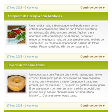
17 Nov 2015 - 0 Komentar
Continue Lendo ►
Antepasto de Berinjela com Azeitonas
Uma receita muito saborosa que você pode servir como
entrada acompanhando fatias de pão francês quentinho,
torradinhas, pão sírio, ou como preferir. Aqui em casa
adoramos esta combinação de azeitonas, berinjela e
temperos, e eu gosto muito de usar também como recheio de
sanduíches, ou mesmo acompanhando saladas de folhas
verdes. Fica uma delícia, além de ser super prá...
17 Nov 2015 - 1 Komentar
Continue Lendo ►
Bolo de Arroz e um Adeus...
Um Adeus para uma Pessoa que me viu nascer, que me viu
crescer. Com quem passei dias inteiros na praia enquanto
criança, que me ensinou a nadar (um pouco à pata, mas
pronto), que me viu casar, e, de quem eu gostava muito, porra!
E sei que também por mim, tinha um carinho especial.Uma
pessoa que já não me chamará mais de “meu ratinho
Mickey”… Custa escrever estas palav...
17 Nov 2015 - 1 Komentar
Continue Lendo ►