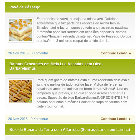
Pavê de Pêssego
Esta receita da vovó, ou seja, da minha avó. Deliciosa
sobremesa que faz parte das receitas de minha família.
Simples, fácil e faz um sucesso todo ano nas ceias natalinas.
E também pode ser servido em ocasiões especiais. Vamos
conferir?Imagem retirada da internet Pavê de Pêssego Do que
precisa? 3 colheres (sopa) de amido de mi...
26 Nov 2015 - 0 Komentar
Continue Lendo ►
Batatas Crocantes em Meia Lua Assadas sem Óleo -
Barbarelismus
Para quem gosta de batatas esta é uma receitinha deliciosa e
light, e o melhor de tudo fácil de fazer. A dica de ferver as
batatinhas antes de colocar no forno é maravilhosa! Use os
temperos que preferir, e se quiser pode acrescentar ervas
secas. Sugestão do blog BarbarelismusINGREDIENTES 7-8
batatas pequenas a médias1 colher de sopa de farinha sem
glúten (ou normal,...
26 Nov 2015 - 0 Komentar
Continue Lendo ►
Bolo de Banana da Terra com Alfarroba (Sem açúcar e sem farinha)