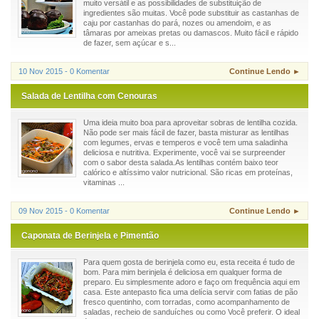
muito versátil e as possibilidades de substituição de
ingredientes são muitas. Você pode substituir as castanhas de
caju por castanhas do pará, nozes ou amendoim, e as
tâmaras por ameixas pretas ou damascos. Muito fácil e rápido
de fazer, sem açúcar e s...
10 Nov 2015 - 0 Komentar
Continue Lendo ►
Salada de Lentilha com Cenouras
Uma ideia muito boa para aproveitar sobras de lentilha cozida.
Não pode ser mais fácil de fazer, basta misturar as lentilhas
com legumes, ervas e temperos e você tem uma saladinha
deliciosa e nutritiva. Experimente, você vai se surpreender
com o sabor desta salada.As lentilhas contém baixo teor
calórico e altíssimo valor nutricional. São ricas em proteínas,
vitaminas ...
09 Nov 2015 - 0 Komentar
Continue Lendo ►
Caponata de Berinjela e Pimentão
Para quem gosta de berinjela como eu, esta receita é tudo de
bom. Para mim berinjela é deliciosa em qualquer forma de
preparo. Eu simplesmente adoro e faço om frequência aqui em
casa. Este antepasto fica uma delícia servir com fatias de pão
fresco quentinho, com torradas, como acompanhamento de
saladas, recheio de sanduíches ou como Você preferir. O ideal