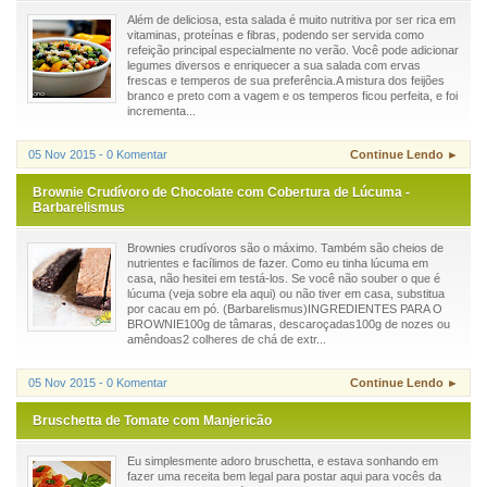
Além de deliciosa, esta salada é muito nutritiva por ser rica em
vitaminas, proteínas e fibras, podendo ser servida como
refeição principal especialmente no verão. Você pode adicionar
legumes diversos e enriquecer a sua salada com ervas
frescas e temperos de sua preferência.A mistura dos feijões
branco e preto com a vagem e os temperos ficou perfeita, e foi
incrementa...
05 Nov 2015 - 0 Komentar
Continue Lendo ►
Brownie Crudívoro de Chocolate com Cobertura de Lúcuma -
Barbarelismus
Brownies crudívoros são o máximo. Também são cheios de
nutrientes e facílimos de fazer. Como eu tinha lúcuma em
casa, não hesitei em testá-los. Se você não souber o que é
lúcuma (veja sobre ela aqui) ou não tiver em casa, substitua
por cacau em pó. (Barbarelismus)INGREDIENTES PARA O
BROWNIE100g de tâmaras, descaroçadas100g de nozes ou
amêndoas2 colheres de chá de extr...
05 Nov 2015 - 0 Komentar
Continue Lendo ►
Bruschetta de Tomate com Manjericão
Eu simplesmente adoro bruschetta, e estava sonhando em
fazer uma receita bem legal para postar aqui para vocês da