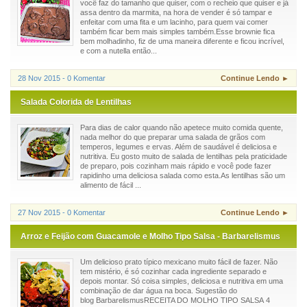
você faz do tamanho que quiser, com o recheio que quiser e já
assa dentro da marmita, na hora de vender é só tampar e
enfeitar com uma fita e um lacinho, para quem vai comer
também ficar bem mais simples também.Esse brownie fica
bem molhadinho, fiz de uma maneira diferente e ficou incrível,
e com a nutella então...
28 Nov 2015 - 0 Komentar
Continue Lendo ►
Salada Colorida de Lentilhas
Para dias de calor quando não apetece muito comida quente,
nada melhor do que preparar uma salada de grãos com
temperos, legumes e ervas. Além de saudável é deliciosa e
nutritiva. Eu gosto muito de salada de lentilhas pela praticidade
de preparo, pois cozinham mais rápido e você pode fazer
rapidinho uma deliciosa salada como esta.As lentilhas são um
alimento de fácil ...
27 Nov 2015 - 0 Komentar
Continue Lendo ►
Arroz e Feijão com Guacamole e Molho Tipo Salsa - Barbarelismus
Um delicioso prato típico mexicano muito fácil de fazer. Não
tem mistério, é só cozinhar cada ingrediente separado e
depois montar. Só coisa simples, deliciosa e nutritiva em uma
combinação de dar água na boca. Sugestão do
blog BarbarelismusRECEITA DO MOLHO TIPO SALSA 4