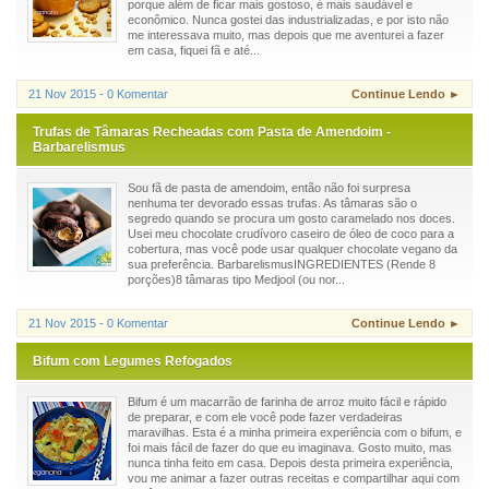
porque além de ficar mais gostoso, é mais saudável e
econômico. Nunca gostei das industrializadas, e por isto não
me interessava muito, mas depois que me aventurei a fazer
em casa, fiquei fã e até...
21 Nov 2015 - 0 Komentar
Continue Lendo ►
Trufas de Tâmaras Recheadas com Pasta de Amendoim -
Barbarelismus
Sou fã de pasta de amendoim, então não foi surpresa
nenhuma ter devorado essas trufas. As tâmaras são o
segredo quando se procura um gosto caramelado nos doces.
Usei meu chocolate crudívoro caseiro de óleo de coco para a
cobertura, mas você pode usar qualquer chocolate vegano da
sua preferência. BarbarelismusINGREDIENTES (Rende 8
porções)8 tâmaras tipo Medjool (ou nor...
21 Nov 2015 - 0 Komentar
Continue Lendo ►
Bifum com Legumes Refogados
Bifum é um macarrão de farinha de arroz muito fácil e rápido
de preparar, e com ele você pode fazer verdadeiras
maravilhas. Esta é a minha primeira experiência com o bifum, e
foi mais fácil de fazer do que eu imaginava. Gosto muito, mas
nunca tinha feito em casa. Depois desta primeira experiência,
vou me animar a fazer outras receitas e compartilhar aqui com