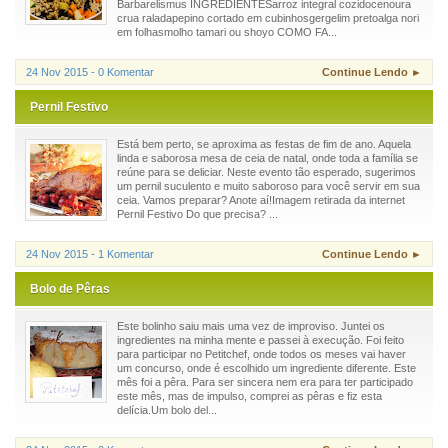
Barbarelismus INGREDIENTESarroz integral cozidocenoura
crua raladapepino cortado em cubinhosgergelim pretoalga nori
em folhasmolho tamari ou shoyo COMO FA...
24 Nov 2015 - 0 Komentar
Continue Lendo ►
Pernil Festivo
Está bem perto, se aproxima as festas de fim de ano. Aquela
linda e saborosa mesa de ceia de natal, onde toda a família se
reúne para se deliciar. Neste evento tão esperado, sugerimos
um pernil suculento e muito saboroso para você servir em sua
ceia. Vamos preparar? Anote aí!Imagem retirada da internet
Pernil Festivo Do que precisa? ...
24 Nov 2015 - 1 Komentar
Continue Lendo ►
Bolo de Pêras
Este bolinho saiu mais uma vez de improviso. Juntei os
ingredientes na minha mente e passei à execução. Foi feito
para participar no Petitchef, onde todos os meses vai haver
um concurso, onde é escolhido um ingrediente diferente. Este
mês foi a pêra. Para ser sincera nem era para ter participado
este mês, mas de impulso, comprei as pêras e fiz esta
delícia.Um bolo del...