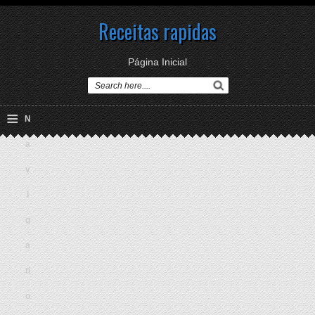
Receitas rapidas
Página Inicial
≡
N
a
v
i
g
a
ti
o