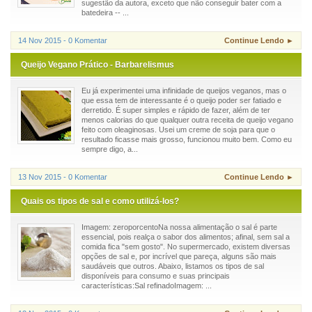
sugestão da autora, exceto que não conseguir bater com a
batedeira -- ...
14 Nov 2015 - 0 Komentar
Continue Lendo ►
Queijo Vegano Prático - Barbarelismus
Eu já experimentei uma infinidade de queijos veganos, mas o
que essa tem de interessante é o queijo poder ser fatiado e
derretido. É super simples e rápido de fazer, além de ter
menos calorias do que qualquer outra receita de queijo vegano
feito com oleaginosas. Usei um creme de soja para que o
resultado ficasse mais grosso, funcionou muito bem. Como eu
sempre digo, a...
13 Nov 2015 - 0 Komentar
Continue Lendo ►
Quais os tipos de sal e como utilizá-los?
Imagem: zeroporcentoNa nossa alimentação o sal é parte
essencial, pois realça o sabor dos alimentos; afinal, sem sal a
comida fica "sem gosto". No supermercado, existem diversas
opções de sal e, por incrível que pareça, alguns são mais
saudáveis que outros. Abaixo, listamos os tipos de sal
disponíveis para consumo e suas principais
características:Sal refinadoImagem: ...