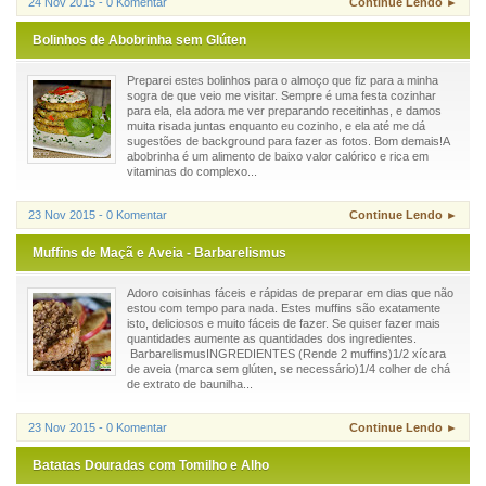
24 Nov 2015 - 0 Komentar
Continue Lendo ►
Bolinhos de Abobrinha sem Glúten
Preparei estes bolinhos para o almoço que fiz para a minha
sogra de que veio me visitar. Sempre é uma festa cozinhar
para ela, ela adora me ver preparando receitinhas, e damos
muita risada juntas enquanto eu cozinho, e ela até me dá
sugestões de background para fazer as fotos. Bom demais!A
abobrinha é um alimento de baixo valor calórico e rica em
vitaminas do complexo...
23 Nov 2015 - 0 Komentar
Continue Lendo ►
Muffins de Maçã e Aveia - Barbarelismus
Adoro coisinhas fáceis e rápidas de preparar em dias que não
estou com tempo para nada. Estes muffins são exatamente
isto, deliciosos e muito fáceis de fazer. Se quiser fazer mais
quantidades aumente as quantidades dos ingredientes.
BarbarelismusINGREDIENTES (Rende 2 muffins)1/2 xícara
de aveia (marca sem glúten, se necessário)1/4 colher de chá
de extrato de baunilha...
23 Nov 2015 - 0 Komentar
Continue Lendo ►
Batatas Douradas com Tomilho e Alho