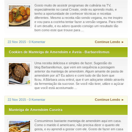
Gosto muito de assistir programas de culinária na TV,
especialmente no canal Create, onde eu aprendo muito, e
tenho a oportunidade de conhecer técnicas e receitas
diferentes. Mesmo a receita não sendo vegana, eu me inspiro
e vou para a cozinha tentar fazer a versão vegana. Para mim
é um desafio, e eu adoro quando consigo um resultado tão
bom como este que trouxe para ...
22 Nov 2015 - 0 Komentar
Continue Lendo ►
Cookies de Manteiga de Amendoim e Aveia - Barbarelismus
Uma receita deliciosa e simples de fazer. Sugestão do
blog Barbarelismus, que vem em sequência a postagem
anterior da manteiga de amendoim. Algum amante de pasta de
amendoim por aí? Eu adoro e comi tudo de tão bom que
ficou. A Bárbara usou eritrol, que é um adoçante obtido através
da fermentação da sucrose. Se você não tiver, utilize o açúcar
que você está acostumado ...
22 Nov 2015 - 0 Komentar
Continue Lendo ►
Manteiga de Amendoim Caseira
Consumimos bastante manteiga de amendoim aqui em casa.
Como o marido é americano, não precisa dizer o quanto ele
gosta, e eu aprendi a gostar com ele. Gosto de fazer em casa