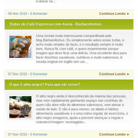
é deixar na ...
08 Nov 2015 - 0 Komentar
Continue Lendo ►
Trufas de Café Expresso com Aveia - Barbarelismus
Uma receita muito interessante compartilhada pelo
blog Barbarelismus. Eu simplesmente adoro estas trufas, e
acho muito simples de fazer, e o resultado sempre é muito
bom. Nunca fiz com café, e quero experimentar porque
imagino que deve ficar uma delícia. Uma excelente dica para
fazer docinhos saudáveis, nutritivos e muito saborosos. A
receita original em inglês tem um...
07 Nov 2015 - 0 Komentar
Continue Lendo ►
O que é alho negro? Para que ele serve?
O alho negro ainda é desconhecido da maioria das pessoas,
mas vem rapidamente ganhando espaço nas cozinhas de
quem não abre mão de alimentos saborosos, sem deixar a
saúde de lado. E não é para menos: se aliado a hábitos
alimentares saudáveis e a uma rotina regular de exercícios, o
alho negro emagrece, ajuda a prevenir doenças e regula o
colesterol.Imagem: revistaglobo...
07 Nov 2015 - 0 Komentar
Continue Lendo ►