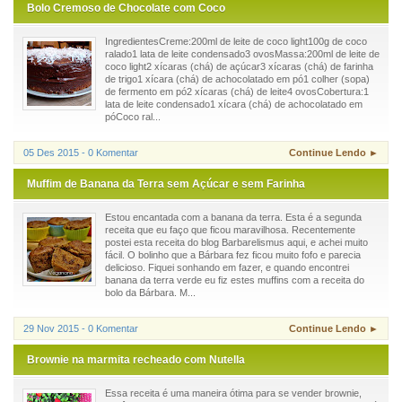
Bolo Cremoso de Chocolate com Coco
IngredientesCreme:200ml de leite de coco light100g de coco
ralado1 lata de leite condensado3 ovosMassa:200ml de leite de
coco light2 xícaras (chá) de açúcar3 xícaras (chá) de farinha
de trigo1 xícara (chá) de achocolatado em pó1 colher (sopa)
de fermento em pó2 xícaras (chá) de leite4 ovosCobertura:1
lata de leite condensado1 xícara (chá) de achocolatado em
póCoco ral...
05 Des 2015 - 0 Komentar
Continue Lendo ►
Muffim de Banana da Terra sem Açúcar e sem Farinha
Estou encantada com a banana da terra. Esta é a segunda
receita que eu faço que ficou maravilhosa. Recentemente
postei esta receita do blog Barbarelismus aqui, e achei muito
fácil. O bolinho que a Bárbara fez ficou muito fofo e parecia
delicioso. Fiquei sonhando em fazer, e quando encontrei
banana da terra verde eu fiz estes muffins com a receita do
bolo da Bárbara. M...
29 Nov 2015 - 0 Komentar
Continue Lendo ►
Brownie na marmita recheado com Nutella
Essa receita é uma maneira ótima para se vender brownie,