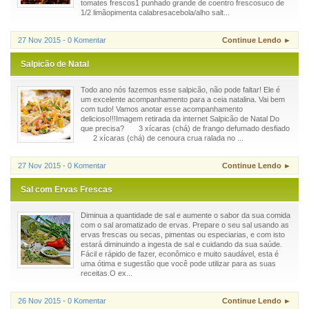
tomates frescos1 punhado grande de coentro frescosuco de
1/2 limãopimenta calabresacebola/alho salt...
27 Nov 2015 - 0 Komentar
Continue Lendo ►
Salpicão de Natal
Todo ano nós fazemos esse salpicão, não pode faltar! Ele é
um excelente acompanhamento para a ceia natalina. Vai bem
com tudo! Vamos anotar esse acompanhamento
delicioso!!!Imagem retirada da internet Salpicão de Natal Do
que precisa? 3 xícaras (chá) de frango defumado desfiado
2 xícaras (chá) de cenoura crua ralada no ...
27 Nov 2015 - 0 Komentar
Continue Lendo ►
Sal com Ervas Frescas
Diminua a quantidade de sal e aumente o sabor da sua comida
com o sal aromatizado de ervas. Prepare o seu sal usando as
ervas frescas ou secas, pimentas ou especiarias, e com isto
estará diminuindo a ingesta de sal e cuidando da sua saúde.
Fácil e rápido de fazer, econômico e muito saudável, esta é
uma ótima e sugestão que você pode utilizar para as suas
receitas.O ex...
26 Nov 2015 - 0 Komentar
Continue Lendo ►