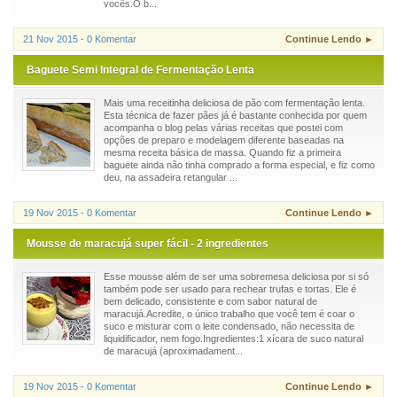
vocês.O b...
21 Nov 2015 - 0 Komentar
Continue Lendo ►
Baguete Semi Integral de Fermentação Lenta
Mais uma receitinha deliciosa de pão com fermentação lenta.
Esta técnica de fazer pães já é bastante conhecida por quem
acompanha o blog pelas várias receitas que postei com
opções de preparo e modelagem diferente baseadas na
mesma receita básica de massa. Quando fiz a primeira
baguete ainda não tinha comprado a forma especial, e fiz como
deu, na assadeira retangular ...
19 Nov 2015 - 0 Komentar
Continue Lendo ►
Mousse de maracujá super fácil - 2 ingredientes
Esse mousse além de ser uma sobremesa deliciosa por si só
também pode ser usado para rechear trufas e tortas. Ele é
bem delicado, consistente e com sabor natural de
maracujá.Acredite, o único trabalho que você tem é coar o
suco e misturar com o leite condensado, não necessita de
liquidificador, nem fogo.Ingredientes:1 xícara de suco natural
de maracujá (aproximadament...
19 Nov 2015 - 0 Komentar
Continue Lendo ►