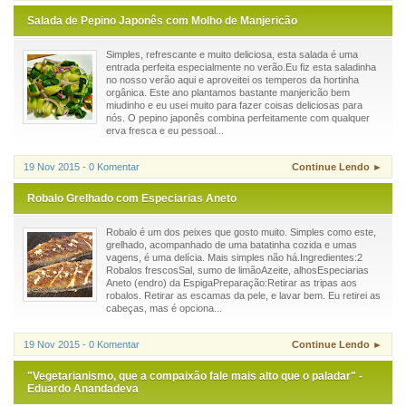
Salada de Pepino Japonês com Molho de Manjericão
Simples, refrescante e muito deliciosa, esta salada é uma
entrada perfeita especialmente no verão.Eu fiz esta saladinha
no nosso verão aqui e aproveitei os temperos da hortinha
orgânica. Este ano plantamos bastante manjericão bem
miudinho e eu usei muito para fazer coisas deliciosas para
nós. O pepino japonês combina perfeitamente com qualquer
erva fresca e eu pessoal...
19 Nov 2015 - 0 Komentar
Continue Lendo ►
Robalo Grelhado com Especiarias Aneto
Robalo é um dos peixes que gosto muito. Simples como este,
grelhado, acompanhado de uma batatinha cozida e umas
vagens, é uma delícia. Mais simples não há.Ingredientes:2
Robalos frescosSal, sumo de limãoAzeite, alhosEspeciarias
Aneto (endro) da EspigaPreparação:Retirar as tripas aos
robalos. Retirar as escamas da pele, e lavar bem. Eu retirei as
cabeças, mas é opciona...
19 Nov 2015 - 0 Komentar
Continue Lendo ►
"Vegetarianismo, que a compaixão fale mais alto que o paladar" -
Eduardo Anandadeva