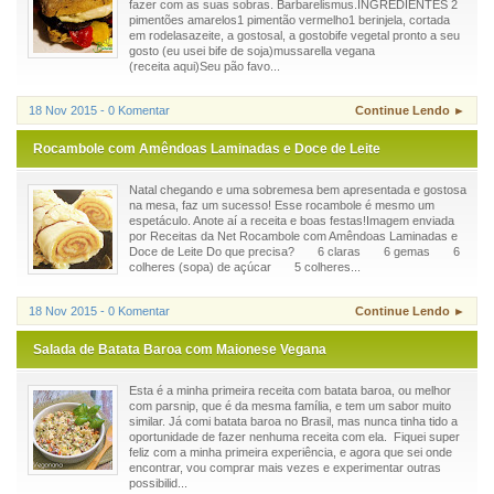
fazer com as suas sobras. Barbarelismus.INGREDIENTES 2
pimentões amarelos1 pimentão vermelho1 berinjela, cortada
em rodelasazeite, a gostosal, a gostobife vegetal pronto a seu
gosto (eu usei bife de soja)mussarella vegana
(receita aqui)Seu pão favo...
18 Nov 2015 - 0 Komentar
Continue Lendo ►
Rocambole com Amêndoas Laminadas e Doce de Leite
Natal chegando e uma sobremesa bem apresentada e gostosa
na mesa, faz um sucesso! Esse rocambole é mesmo um
espetáculo. Anote aí a receita e boas festas!Imagem enviada
por Receitas da Net Rocambole com Amêndoas Laminadas e
Doce de Leite Do que precisa? 6 claras 6 gemas 6
colheres (sopa) de açúcar 5 colheres...
18 Nov 2015 - 0 Komentar
Continue Lendo ►
Salada de Batata Baroa com Maionese Vegana
Esta é a minha primeira receita com batata baroa, ou melhor
com parsnip, que é da mesma família, e tem um sabor muito
similar. Já comi batata baroa no Brasil, mas nunca tinha tido a
oportunidade de fazer nenhuma receita com ela. Fiquei super
feliz com a minha primeira experiência, e agora que sei onde
encontrar, vou comprar mais vezes e experimentar outras
possibilid...