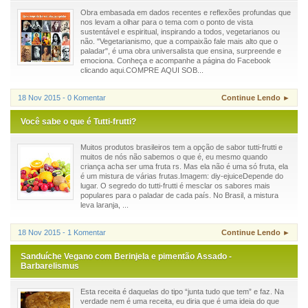
Obra embasada em dados recentes e reflexões profundas que
nos levam a olhar para o tema com o ponto de vista
sustentável e espiritual, inspirando a todos, vegetarianos ou
não. "Vegetarianismo, que a compaixão fale mais alto que o
paladar", é uma obra universalista que ensina, surpreende e
emociona. Conheça e acompanhe a página do Facebook
clicando aqui.COMPRE AQUI SOB...
18 Nov 2015 - 0 Komentar
Continue Lendo ►
Você sabe o que é Tutti-frutti?
Muitos produtos brasileiros tem a opção de sabor tutti-frutti e
muitos de nós não sabemos o que é, eu mesmo quando
criança acha ser uma fruta rs. Mas ela não é uma só fruta, ela
é um mistura de várias frutas.Imagem: diy-ejuiceDepende do
lugar. O segredo do tutti-frutti é mesclar os sabores mais
populares para o paladar de cada país. No Brasil, a mistura
leva laranja, ...
18 Nov 2015 - 1 Komentar
Continue Lendo ►
Sanduíche Vegano com Berinjela e pimentão Assado -
Barbarelismus
Esta receita é daquelas do tipo “junta tudo que tem” e faz. Na
verdade nem é uma receita, eu diria que é uma ideia do que