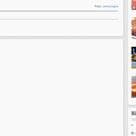
Foto:
arrozciagro
M
*
0 