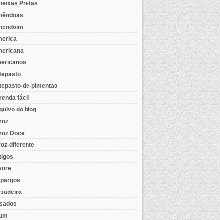
eixas Pretas
mêndoas
mendoim
erica
ericana
ericanos
tepasto
tepasto-de-pimentao
renda fácil
quivo do blog
roz
roz Doce
roz-diferente
tigos
vore
pargos
sadeira
sados
tum