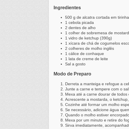
Ingredientes
500 g de alcatra cortada em tirinh
1 cebola picada
2 dentes de alho
1 colher de sobremesa de mostar
1 vidro de ketchup (390g)
1 xícara de chá de cogumelos esco
2 colheres de molho inglês
1 cálice de conhaque
1 lata de creme de leite
Sal a gosto
Modo de Preparo
Derreta a manteiga e refogue a ceb
Junte a carne e tempere com o sal
Mexa até a carne dourar de todos 
Acrescente a mostarda, o ketchup, 
Cozinhe até formar um molho esp
Se necessário, adicione água quen
Quando o molho estiver encorpado 
Mexa por um minuto e retire do fo
Sirva imediatamente, acompanhado