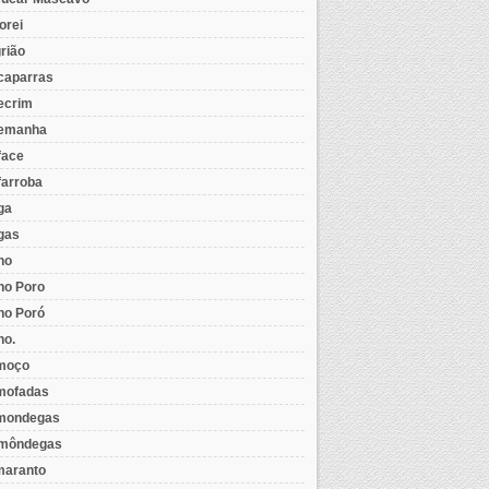
orei
rião
caparras
ecrim
emanha
face
farroba
ga
gas
ho
ho Poro
ho Poró
ho.
moço
mofadas
mondegas
môndegas
aranto