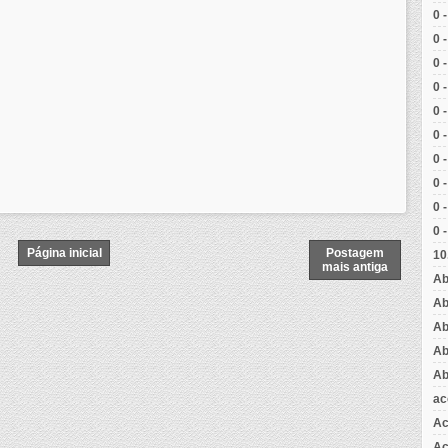
0 
0 
0 
0 
0 
0 
0 
0 
0 
0 
Página inicial
Postagem
10
mais antiga
Ab
Ab
Ab
Ab
Ab
ac
Ac
Aç