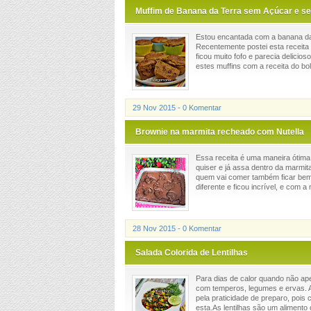
Muffim de Banana da Terra sem Açúcar e s
Estou encantada com a banana da 
Recentemente postei esta receita d
ficou muito fofo e parecia delicio
estes muffins com a receita do bol
29 Nov 2015 - 0 Komentar
Brownie na marmita recheado com Nutella
Essa receita é uma maneira ótima
quiser e já assa dentro da marmit
quem vai comer também ficar bem
diferente e ficou incrível, e com a n
28 Nov 2015 - 0 Komentar
Salada Colorida de Lentilhas
Para dias de calor quando não ap
com temperos, legumes e ervas. Alé
pela praticidade de preparo, pois
esta.As lentilhas são um alimento de