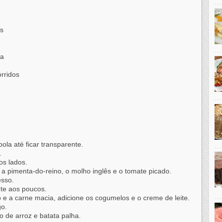
as
da
rridos
ola até ficar transparente.
.
os lados.
a pimenta-do-reino, o molho inglês e o tomate picado.
esso.
te aos poucos.
e a carne macia, adicione os cogumelos e o creme de leite.
go.
 de arroz e batata palha.