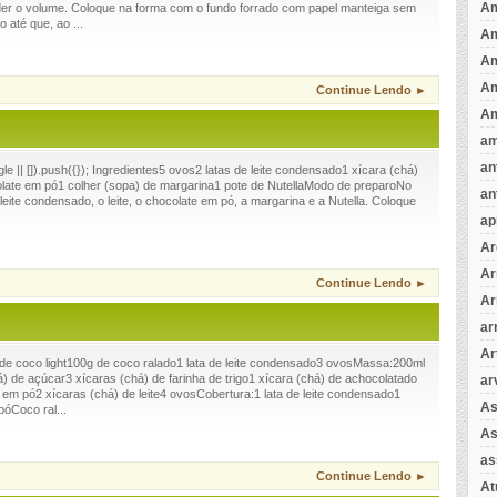
Am
der o volume. Coloque na forma com o fundo forrado com papel manteiga sem
 até que, ao ...
A
A
Am
Continue Lendo ►
Am
am
an
 || []).push({}); Ingredientes5 ovos2 latas de leite condensado1 xícara (chá)
colate em pó1 colher (sopa) de margarina1 pote de NutellaModo de preparoNo
an
o leite condensado, o leite, o chocolate em pó, a margarina e a Nutella. Coloque
ap
Ar
Ar
Continue Lendo ►
Ar
ar
Ar
 de coco light100g de coco ralado1 lata de leite condensado3 ovosMassa:200ml
há) de açúcar3 xícaras (chá) de farinha de trigo1 xícara (chá) de achocolatado
ar
em pó2 xícaras (chá) de leite4 ovosCobertura:1 lata de leite condensado1
As
óCoco ral...
As
as
Continue Lendo ►
A