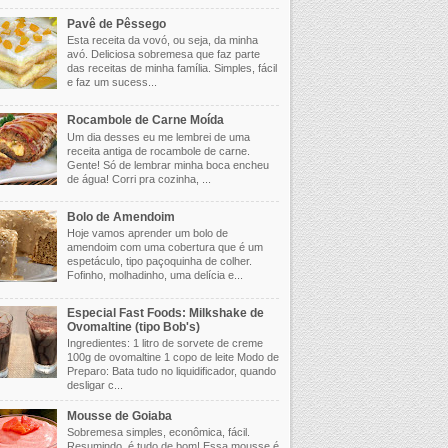
Pavê de Pêssego
Esta receita da vovó, ou seja, da minha
avó. Deliciosa sobremesa que faz parte
das receitas de minha família. Simples, fácil
e faz um sucess...
Rocambole de Carne Moída
Um dia desses eu me lembrei de uma
receita antiga de rocambole de carne.
Gente! Só de lembrar minha boca encheu
de água! Corri pra cozinha, ...
Bolo de Amendoim
Hoje vamos aprender um bolo de
amendoim com uma cobertura que é um
espetáculo, tipo paçoquinha de colher.
Fofinho, molhadinho, uma delícia e...
Especial Fast Foods: Milkshake de
Ovomaltine (tipo Bob's)
Ingredientes: 1 litro de sorvete de creme
100g de ovomaltine 1 copo de leite Modo de
Preparo: Bata tudo no liquidificador, quando
desligar c...
Mousse de Goiaba
Sobremesa simples, econômica, fácil.
Resumindo, é tudo de bom! Essa mousse é