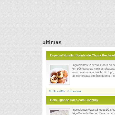
ultimas
Especial Nutella: Bolinho de Chuva Rechead
Ingredientes: 2 ovos1 xícara de a
em pó6 bananas nanicas picadasa
ovos, o açúcar, a farinha de trigo
às colheradas em óleo quente. Polv
05 Des 2015 - 0 Komentar
Bolo Light de Coco com Chantilly
IngredientesMassa:5 ovos1/2 xícar
trigoModo de PreparoBata os ovos 