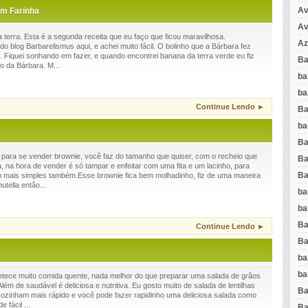
Av
em Farinha
Av
terra. Esta é a segunda receita que eu faço que ficou maravilhosa.
Az
o blog Barbarelismus aqui, e achei muito fácil. O bolinho que a Bárbara fez
so. Fiquei sonhando em fazer, e quando encontrei banana da terra verde eu fiz
Ba
o da Bárbara. M...
ba
ba
Continue Lendo ►
Ba
ba
Ba
 para se vender brownie, você faz do tamanho que quiser, com o recheio que
Ba
a, na hora de vender é só tampar e enfeitar com uma fita e um lacinho, para
Ba
 mais simples também.Esse brownie fica bem molhadinho, fiz de uma maneira
utella então...
ba
ba
Ba
Continue Lendo ►
Ba
ba
ba
etece muito comida quente, nada melhor do que preparar uma salada de grãos
m de saudável é deliciosa e nutritiva. Eu gosto muito de salada de lentilhas
Ba
 cozinham mais rápido e você pode fazer rapidinho uma deliciosa salada como
 fácil ...
Ba