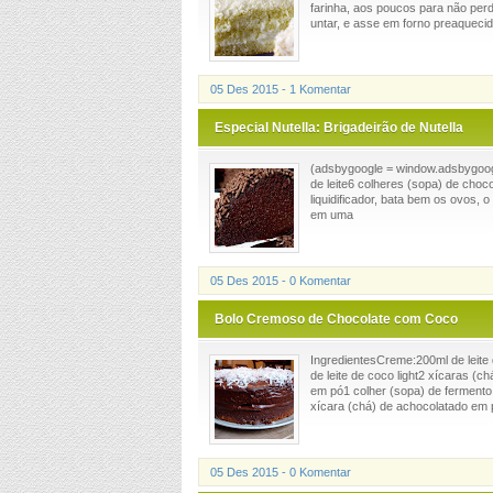
farinha, aos poucos para não per
untar, e asse em forno preaquecido
05 Des 2015 - 1 Komentar
Especial Nutella: Brigadeirão de Nutella
(adsbygoogle = window.adsbygoogle
de leite6 colheres (sopa) de cho
liquidificador, bata bem os ovos, 
em uma
05 Des 2015 - 0 Komentar
Bolo Cremoso de Chocolate com Coco
IngredientesCreme:200ml de leite
de leite de coco light2 xícaras (c
em pó1 colher (sopa) de fermento 
xícara (chá) de achocolatado em p
05 Des 2015 - 0 Komentar