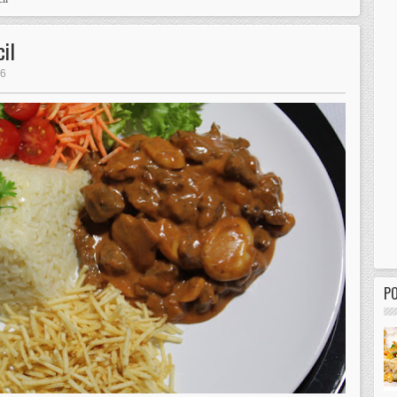
il
46
P