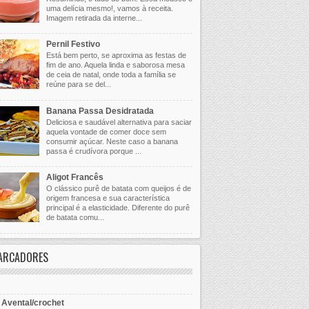
uma delícia mesmo!, vamos à receita.
Imagem retirada da interne...
Pernil Festivo
Está bem perto, se aproxima as festas de
fim de ano. Aquela linda e saborosa mesa
de ceia de natal, onde toda a família se
reúne para se del...
Banana Passa Desidratada
Deliciosa e saudável alternativa para saciar
aquela vontade de comer doce sem
consumir açúcar. Neste caso a banana
passa é crudívora porque ...
Aligot Francês
O clássico purê de batata com queijos é de
origem francesa e sua característica
principal é a elasticidade. Diferente do purê
de batata comu...
ARCADORES
- Avental/crochet