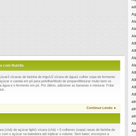
ad
Ag
Al
Al
Al
Al
Al
Al
Al
o com Nutella
Al
çúcar2 xícaras de farinha de trigo1/2 xícara de água1 colher sopa de fermento
Al
çúcar e canela em pó para polvilharModo de preparoMisturar muito bem os
, a água e o fermento em pó. Por último, adicionar as bananas e misturar. Fritar
Al
il...
Al
al
Continue Lendo ►
al
al
Al
a (chá) de açúcar light1 xícara (chá) + 5 colheres (sopa) rasas de farinha de
Am
com o açúcar na batedeira até triplicar o volume. Sem bater, encorpore a