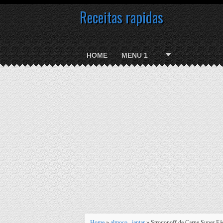
Receitas rapidas
HOME
MENU 1
Home
»
almoço
,
jantar
» Strogonoff de Carne Super Fác