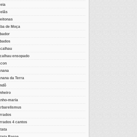
eia
elãs
eitonas
ba de Moça
bador
bados
calhau
calhau ensopado
con
nana
nana da Terra
ndô
nheiro
nho-maria
rbarelismus
rrados
rrados 4 cantos
tata
tata Baroa