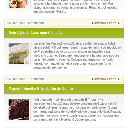
açúcar, a farinha de trigo, a água e o fermento em pó. Por
último, adicionar as bananas e misturar. Fritar às colheradas
em óleo quente. Polvil...
05 Des 2015 - 0 Komentar
Continue Lendo ►
Bolo Light de Coco com Chantilly
IngredientesMassa:5 ovos1/2 xícara (chá) de açúcar light1
xícara (chá) + 5 colheres (sopa) rasas de farinha de trigoModo
de PreparoBata os ovos com o açúcar na batedeira até
triplicar o volume. Sem bater, encorpore a farinha, aos poucos
para não perder o volume. Coloque na forma com o fundo
forrado com papel manteiga sem untar, e asse em forno
preaquecido até que, ao ...
05 Des 2015 - 1 Komentar
Continue Lendo ►
Especial Nutella: Brigadeirão de Nutella
(adsbygoogle = window.adsbygoogle || []).push({});
Ingredientes5 ovos2 latas de leite condensado1 xícara (chá)
de leite6 colheres (sopa) de chocolate em pó1 colher (sopa)
de margarina1 pote de NutellaModo de preparoNo liquidificador,
bata bem os ovos, o leite condensado, o leite, o chocolate em
pó, a margarina e a Nutella. Coloque em uma