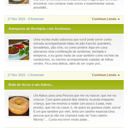
encontrar, vou comprar mais vezes e experimentar outras
possibilid...
17 Nov 2015 - 0 Komentar
Continue Lendo ►
Antepasto de Berinjela com Azeitonas
Uma receita muito saborosa que você pode servir como
entrada acompanhando fatias de pão francês quentinho,
torradinhas, pão sírio, ou como preferir. Aqui em casa
adoramos esta combinação de azeitonas, berinjela e
temperos, e eu gosto muito de usar também como recheio de
sanduíches, ou mesmo acompanhando saladas de folhas
verdes. Fica uma delícia, além de ser super prá...
17 Nov 2015 - 1 Komentar
Continue Lendo ►
Bolo de Arroz e um Adeus...
Um Adeus para uma Pessoa que me viu nascer, que me viu
crescer. Com quem passei dias inteiros na praia enquanto
criança, que me ensinou a nadar (um pouco à pata, mas
pronto), que me viu casar, e, de quem eu gostava muito, porra!
E sei que também por mim, tinha um carinho especial.Uma
pessoa que já não me chamará mais de “meu ratinho
Mickey”… Custa escrever estas palav...