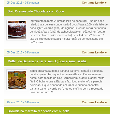
05 Des 2015 - 0 Komentar
Continue Lendo ►
Bolo Cremoso de Chocolate com Coco
IngredientesCreme:200ml de leite de coco light100g de coco
ralado1 lata de leite condensado3 ovosMassa:200ml de leite de
coco light2 xícaras (chá) de açúcar3 xícaras (chá) de farinha
de trigo1 xícara (chá) de achocolatado em pó1 colher (sopa)
de fermento em pó2 xícaras (chá) de leite4 ovosCobertura:1
lata de leite condensado1 xícara (chá) de achocolatado em
póCoco ral...
05 Des 2015 - 0 Komentar
Continue Lendo ►
Muffim de Banana da Terra sem Açúcar e sem Farinha
Estou encantada com a banana da terra. Esta é a segunda
receita que eu faço que ficou maravilhosa. Recentemente
postei esta receita do blog Barbarelismus aqui, e achei muito
fácil. O bolinho que a Bárbara fez ficou muito fofo e parecia
delicioso. Fiquei sonhando em fazer, e quando encontrei
banana da terra verde eu fiz estes muffins com a receita do
bolo da Bárbara. M...
29 Nov 2015 - 0 Komentar
Continue Lendo ►
Brownie na marmita recheado com Nutella