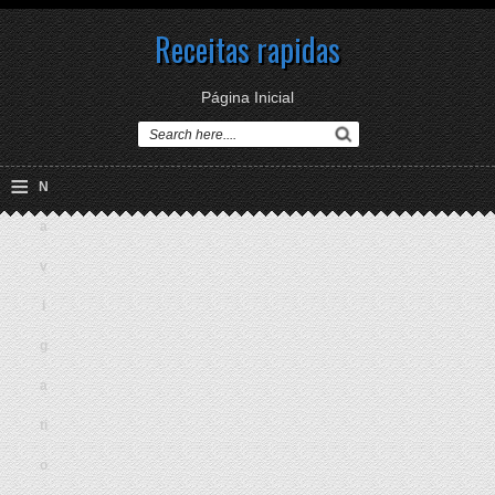
Receitas rapidas
Página Inicial
≡
N
a
v
i
g
a
ti
o