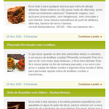
Esse bolo é para qualquer pessoa que sofra de alergia
alimentar. Muito embora eu não goste muito de alfarroba, achei
o bolo incrivelmente saboroso! Totalmente vegano, sem
açúcares processados, sem oleaginosas, sem chocolate e
sem farinha. Uma mistura maravilhosa de purê de abóbora,
alfarroba, banana-da-terra e banana
normal! Barbarelismus. DICAS - Não use bananas-da-t...
15 Nov 2015 - 0 Komentar
Continue Lendo ►
Pimentão Recheado com Lentilhas
O que fazer quando se tem dois pimentões lindos e coloridos,
e um pouco de lentilhas cozidas?Pimentão recheado! Pois foi o
que eu fiz com estas duas lindezas, e ficou bom demais! Este
foi o nosso jantar no fim de semana passado, e eu servi com
arroz e salada de folhas verdes e legumes.Esta receita é ótima
para aproveitar aquela sobra de lentilhas cozidas e
transformar...
14 Nov 2015 - 0 Komentar
Continue Lendo ►
Bolo de Baunilha sem Glúten - Barbarelismus
Esse bolo é dos deuses e foi minha primeira experiência com
aquafaba (a água do grão-de-bico); parece mesmo ser a nova
geração de substitutos de ovos! Adorei. Em geral, dizem que 3