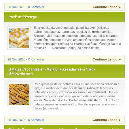
26 Nov 2015 - 0 Komentar
Continue Lendo ►
Pavê de Pêssego
Esta receita da vovó, ou seja, da minha avó. Deliciosa
sobremesa que faz parte das receitas de minha família.
Simples, fácil e faz um sucesso todo ano nas ceias natalinas.
E também pode ser servido em ocasiões especiais. Vamos
conferir?Imagem retirada da internet Pavê de Pêssego Do que
precisa? 3 colheres (sopa) de amido de mi...
26 Nov 2015 - 0 Komentar
Continue Lendo ►
Batatas Crocantes em Meia Lua Assadas sem Óleo -
Barbarelismus
Para quem gosta de batatas esta é uma receitinha deliciosa e
light, e o melhor de tudo fácil de fazer. A dica de ferver as
batatinhas antes de colocar no forno é maravilhosa! Use os
temperos que preferir, e se quiser pode acrescentar ervas
secas. Sugestão do blog BarbarelismusINGREDIENTES 7-8
batatas pequenas a médias1 colher de sopa de farinha sem
glúten (ou normal,...
26 Nov 2015 - 0 Komentar
Continue Lendo ►