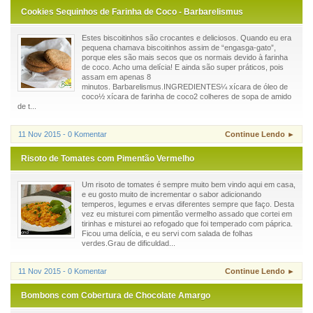
Cookies Sequinhos de Farinha de Coco - Barbarelismus
Estes biscoitinhos são crocantes e deliciosos. Quando eu era
pequena chamava biscoitinhos assim de “engasga-gato”,
porque eles são mais secos que os normais devido à farinha
de coco. Acho uma delícia! E ainda são super práticos, pois
assam em apenas 8
minutos. Barbarelismus.INGREDIENTES¼ xícara de óleo de
coco½ xícara de farinha de coco2 colheres de sopa de amido
de t...
11 Nov 2015 - 0 Komentar
Continue Lendo ►
Risoto de Tomates com Pimentão Vermelho
Um risoto de tomates é sempre muito bem vindo aqui em casa,
e eu gosto muito de incrementar o sabor adicionando
temperos, legumes e ervas diferentes sempre que faço. Desta
vez eu misturei com pimentão vermelho assado que cortei em
tirinhas e misturei ao refogado que foi temperado com páprica.
Ficou uma delícia, e eu servi com salada de folhas
verdes.Grau de dificuldad...
11 Nov 2015 - 0 Komentar
Continue Lendo ►
Bombons com Cobertura de Chocolate Amargo