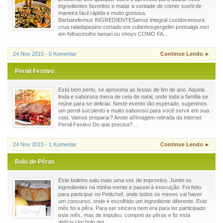
ingredientes favoritos e matar a vontade de comer sushi de
maneira fácil rápida e muito gostosa.
Barbarelismus INGREDIENTESarroz integral cozidocenoura
crua raladapepino cortado em cubinhosgergelim pretoalga nori
em folhasmolho tamari ou shoyo COMO FA...
24 Nov 2015 - 0 Komentar
Continue Lendo ►
Pernil Festivo
Está bem perto, se aproxima as festas de fim de ano. Aquela
linda e saborosa mesa de ceia de natal, onde toda a família se
reúne para se deliciar. Neste evento tão esperado, sugerimos
um pernil suculento e muito saboroso para você servir em sua
ceia. Vamos preparar? Anote aí!Imagem retirada da internet
Pernil Festivo Do que precisa? ...
24 Nov 2015 - 1 Komentar
Continue Lendo ►
Bolo de Pêras
Este bolinho saiu mais uma vez de improviso. Juntei os
ingredientes na minha mente e passei à execução. Foi feito
para participar no Petitchef, onde todos os meses vai haver
um concurso, onde é escolhido um ingrediente diferente. Este
mês foi a pêra. Para ser sincera nem era para ter participado
este mês, mas de impulso, comprei as pêras e fiz esta
delícia.Um bolo del...