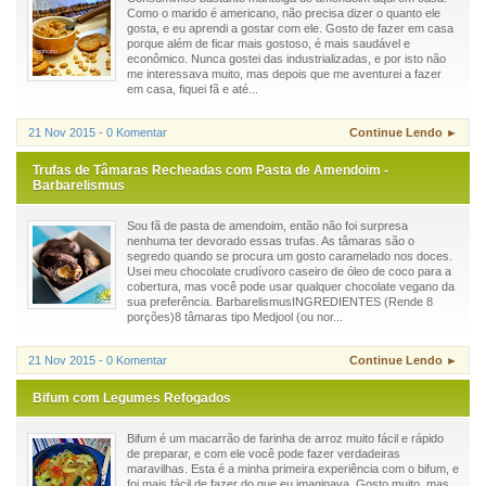
Como o marido é americano, não precisa dizer o quanto ele
gosta, e eu aprendi a gostar com ele. Gosto de fazer em casa
porque além de ficar mais gostoso, é mais saudável e
econômico. Nunca gostei das industrializadas, e por isto não
me interessava muito, mas depois que me aventurei a fazer
em casa, fiquei fã e até...
21 Nov 2015 - 0 Komentar
Continue Lendo ►
Trufas de Tâmaras Recheadas com Pasta de Amendoim -
Barbarelismus
Sou fã de pasta de amendoim, então não foi surpresa
nenhuma ter devorado essas trufas. As tâmaras são o
segredo quando se procura um gosto caramelado nos doces.
Usei meu chocolate crudívoro caseiro de óleo de coco para a
cobertura, mas você pode usar qualquer chocolate vegano da
sua preferência. BarbarelismusINGREDIENTES (Rende 8
porções)8 tâmaras tipo Medjool (ou nor...
21 Nov 2015 - 0 Komentar
Continue Lendo ►
Bifum com Legumes Refogados
Bifum é um macarrão de farinha de arroz muito fácil e rápido
de preparar, e com ele você pode fazer verdadeiras
maravilhas. Esta é a minha primeira experiência com o bifum, e
foi mais fácil de fazer do que eu imaginava. Gosto muito, mas