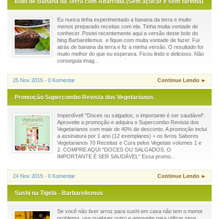
Bolo de Banana da Terra com Alfarroba (Sem açúcar e sem farinha)
Eu nunca tinha experimentado a banana da terra e muito
menos preparado receitas com ela. Tinha muita vontade de
conhecer. Postei recentemente aqui a versão deste bolo do
blog Barbarelismus e fiquei com muita vontade de fazer. Fui
atrás de banana da terra e fiz a minha versão. O resultado foi
muito melhor do que eu esperava. Ficou lindo e delicioso. Não
conseguia imag...
25 Nov 2015 - 0 Komentar
Continue Lendo ►
Promoção Supercombo Revista dos Vegetarianos
Imperdível! "Doces ou salgados, o importante é ser saudável".
Aproveite a promoção e adquira o Supercombo Revista dos
Vegetarianos com mais de 40% de desconto. A promoção inclui
a assinatura por 1 ano (12 exemplares) + os livros Sabores
Vegetarianos 70 Receitas e Cura pelos Vegetais volumes 1 e
2. COMPRE AQUI "DOCES OU SALGADOS, O
IMPORTANTE É SER SAUDÁVEL" Essa promo...
24 Nov 2015 - 0 Komentar
Continue Lendo ►
Sushi na Tigela - Barbarelismus
Se você não tiver arroz para sushi em casa não tem o menor
problema, use qualquer outro e aproveite para utilizar seus