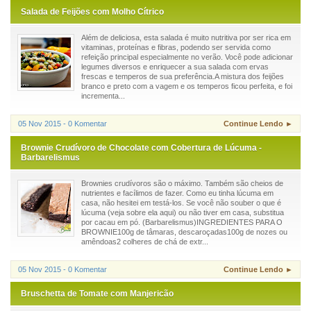
Salada de Feijões com Molho Cítrico
Além de deliciosa, esta salada é muito nutritiva por ser rica em
vitaminas, proteínas e fibras, podendo ser servida como
refeição principal especialmente no verão. Você pode adicionar
legumes diversos e enriquecer a sua salada com ervas
frescas e temperos de sua preferência.A mistura dos feijões
branco e preto com a vagem e os temperos ficou perfeita, e foi
incrementa...
05 Nov 2015 - 0 Komentar
Continue Lendo ►
Brownie Crudívoro de Chocolate com Cobertura de Lúcuma -
Barbarelismus
Brownies crudívoros são o máximo. Também são cheios de
nutrientes e facílimos de fazer. Como eu tinha lúcuma em
casa, não hesitei em testá-los. Se você não souber o que é
lúcuma (veja sobre ela aqui) ou não tiver em casa, substitua
por cacau em pó. (Barbarelismus)INGREDIENTES PARA O
BROWNIE100g de tâmaras, descaroçadas100g de nozes ou
amêndoas2 colheres de chá de extr...
05 Nov 2015 - 0 Komentar
Continue Lendo ►
Bruschetta de Tomate com Manjericão