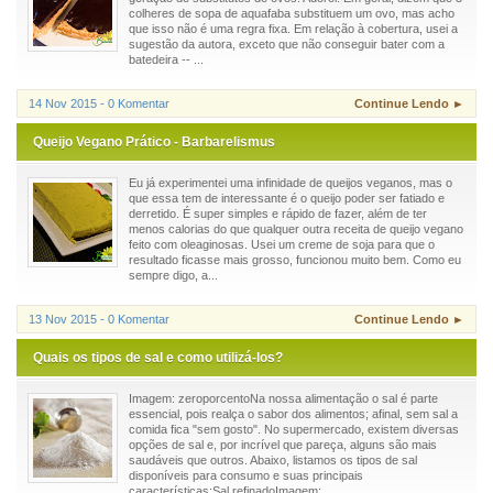
colheres de sopa de aquafaba substituem um ovo, mas acho
que isso não é uma regra fixa. Em relação à cobertura, usei a
sugestão da autora, exceto que não conseguir bater com a
batedeira -- ...
14 Nov 2015 - 0 Komentar
Continue Lendo ►
Queijo Vegano Prático - Barbarelismus
Eu já experimentei uma infinidade de queijos veganos, mas o
que essa tem de interessante é o queijo poder ser fatiado e
derretido. É super simples e rápido de fazer, além de ter
menos calorias do que qualquer outra receita de queijo vegano
feito com oleaginosas. Usei um creme de soja para que o
resultado ficasse mais grosso, funcionou muito bem. Como eu
sempre digo, a...
13 Nov 2015 - 0 Komentar
Continue Lendo ►
Quais os tipos de sal e como utilizá-los?
Imagem: zeroporcentoNa nossa alimentação o sal é parte
essencial, pois realça o sabor dos alimentos; afinal, sem sal a
comida fica "sem gosto". No supermercado, existem diversas
opções de sal e, por incrível que pareça, alguns são mais
saudáveis que outros. Abaixo, listamos os tipos de sal
disponíveis para consumo e suas principais
características:Sal refinadoImagem: ...