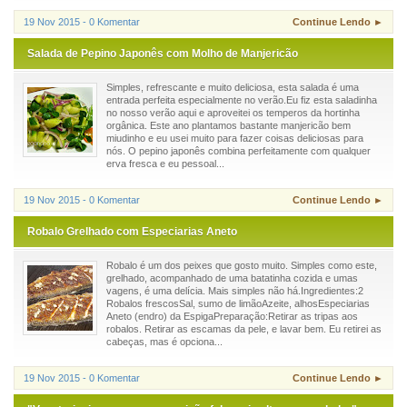
19 Nov 2015 - 0 Komentar
Continue Lendo ►
Salada de Pepino Japonês com Molho de Manjericão
Simples, refrescante e muito deliciosa, esta salada é uma
entrada perfeita especialmente no verão.Eu fiz esta saladinha
no nosso verão aqui e aproveitei os temperos da hortinha
orgânica. Este ano plantamos bastante manjericão bem
miudinho e eu usei muito para fazer coisas deliciosas para
nós. O pepino japonês combina perfeitamente com qualquer
erva fresca e eu pessoal...
19 Nov 2015 - 0 Komentar
Continue Lendo ►
Robalo Grelhado com Especiarias Aneto
Robalo é um dos peixes que gosto muito. Simples como este,
grelhado, acompanhado de uma batatinha cozida e umas
vagens, é uma delícia. Mais simples não há.Ingredientes:2
Robalos frescosSal, sumo de limãoAzeite, alhosEspeciarias
Aneto (endro) da EspigaPreparação:Retirar as tripas aos
robalos. Retirar as escamas da pele, e lavar bem. Eu retirei as
cabeças, mas é opciona...
19 Nov 2015 - 0 Komentar
Continue Lendo ►