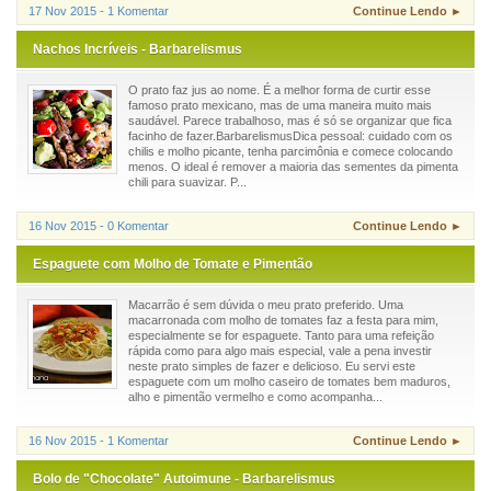
17 Nov 2015 - 1 Komentar
Continue Lendo ►
Nachos Incríveis - Barbarelismus
O prato faz jus ao nome. É a melhor forma de curtir esse
famoso prato mexicano, mas de uma maneira muito mais
saudável. Parece trabalhoso, mas é só se organizar que fica
facinho de fazer.BarbarelismusDica pessoal: cuidado com os
chilis e molho picante, tenha parcimônia e comece colocando
menos. O ideal é remover a maioria das sementes da pimenta
chili para suavizar. P...
16 Nov 2015 - 0 Komentar
Continue Lendo ►
Espaguete com Molho de Tomate e Pimentão
Macarrão é sem dúvida o meu prato preferido. Uma
macarronada com molho de tomates faz a festa para mim,
especialmente se for espaguete. Tanto para uma refeição
rápida como para algo mais especial, vale a pena investir
neste prato simples de fazer e delicioso. Eu servi este
espaguete com um molho caseiro de tomates bem maduros,
alho e pimentão vermelho e como acompanha...
16 Nov 2015 - 1 Komentar
Continue Lendo ►
Bolo de "Chocolate" Autoimune - Barbarelismus