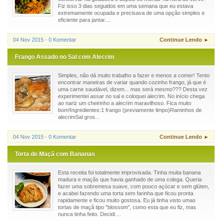
Fiz isso 3 dias seguidos em uma semana que eu estava
extremamente ocupada e precisava de uma opção simples e
eficiente para jantar....
04 Nov 2015 - 0 Komentar
Continue Lendo ►
Frango Assado no Sal com Alecrim
Simples, não dá muito trabalho a fazer e menos a comer! Tento
encontrar maneiras de variar quando cozinho frango, já que é
uma carne saudável, dizem... mas será mesmo??? Desta vez
experimentei assar no sal e coloquei alecrim. No início chega
ao nariz um cheirinho a alecrim maravilhoso. Fica muito
bom!Ingredientes:1 frango (previamente limpo)Raminhos de
alecrimSal gros...
04 Nov 2015 - 0 Komentar
Continue Lendo ►
Torta de Maçã com Bananas
Esta receita foi totalmente improvisada. Tinha muita banana
madura e maçãs que havia ganhado de uma colega. Queria
fazer uma sobremesa suave, com pouco açúcar e sem glúten,
e acabei fazendo uma torta sem farinha que ficou pronta
rapidamente e ficou muito gostosa. Eu já tinha visto umas
tortas de maçã tipo "blossom", como esta que eu fiz, mas
nunca tinha feito. Decidi ...