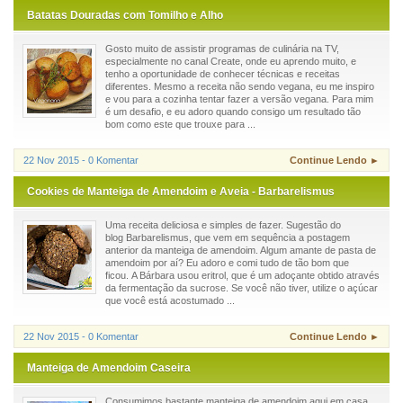
Batatas Douradas com Tomilho e Alho
Gosto muito de assistir programas de culinária na TV,
especialmente no canal Create, onde eu aprendo muito, e
tenho a oportunidade de conhecer técnicas e receitas
diferentes. Mesmo a receita não sendo vegana, eu me inspiro
e vou para a cozinha tentar fazer a versão vegana. Para mim
é um desafio, e eu adoro quando consigo um resultado tão
bom como este que trouxe para ...
22 Nov 2015 - 0 Komentar
Continue Lendo ►
Cookies de Manteiga de Amendoim e Aveia - Barbarelismus
Uma receita deliciosa e simples de fazer. Sugestão do
blog Barbarelismus, que vem em sequência a postagem
anterior da manteiga de amendoim. Algum amante de pasta de
amendoim por aí? Eu adoro e comi tudo de tão bom que
ficou. A Bárbara usou eritrol, que é um adoçante obtido através
da fermentação da sucrose. Se você não tiver, utilize o açúcar
que você está acostumado ...
22 Nov 2015 - 0 Komentar
Continue Lendo ►
Manteiga de Amendoim Caseira
Consumimos bastante manteiga de amendoim aqui em casa.