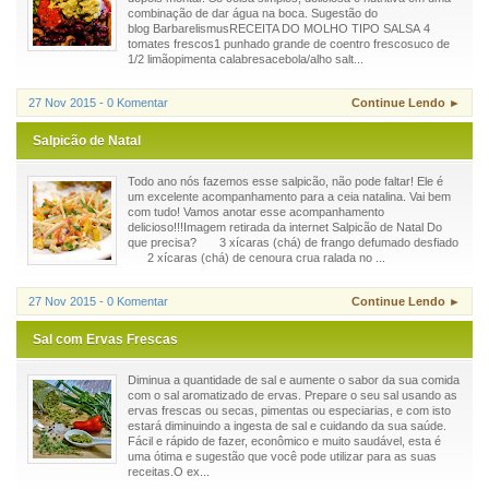
combinação de dar água na boca. Sugestão do
blog BarbarelismusRECEITA DO MOLHO TIPO SALSA 4
tomates frescos1 punhado grande de coentro frescosuco de
1/2 limãopimenta calabresacebola/alho salt...
27 Nov 2015 - 0 Komentar
Continue Lendo ►
Salpicão de Natal
Todo ano nós fazemos esse salpicão, não pode faltar! Ele é
um excelente acompanhamento para a ceia natalina. Vai bem
com tudo! Vamos anotar esse acompanhamento
delicioso!!!Imagem retirada da internet Salpicão de Natal Do
que precisa? 3 xícaras (chá) de frango defumado desfiado
2 xícaras (chá) de cenoura crua ralada no ...
27 Nov 2015 - 0 Komentar
Continue Lendo ►
Sal com Ervas Frescas
Diminua a quantidade de sal e aumente o sabor da sua comida
com o sal aromatizado de ervas. Prepare o seu sal usando as
ervas frescas ou secas, pimentas ou especiarias, e com isto
estará diminuindo a ingesta de sal e cuidando da sua saúde.
Fácil e rápido de fazer, econômico e muito saudável, esta é
uma ótima e sugestão que você pode utilizar para as suas
receitas.O ex...