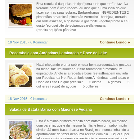
Esta receita é daquelas do tipo “junta tudo que tem” e faz. Na
verdade nem é uma receita, eu diria que é uma ideia do que
fazer com as suas sobras. Barbarelismus.INGREDIENTES 2
pimentões amarelos1 pimentão vermelho1 berinjela, cortada
em rodelasazeite, a gostosal, a gostobife vegetal pronto a seu
gosto (eu usei bife de soja)mussarella vegana
(receita aqui)Seu pão favo...
18 Nov 2015 - 0 Komentar
Continue Lendo ►
Rocambole com Amêndoas Laminadas e Doce de Leite
Natal chegando e uma sobremesa bem apresentada e gostosa
na mesa, faz um sucesso! Esse rocambole é mesmo um
espetáculo. Anote aí a receita e boas festas!Imagem enviada
por Receitas da Net Rocambole com Amêndoas Laminadas e
Doce de Leite Do que precisa? 6 claras 6 gemas 6
colheres (sopa) de açúcar 5 colheres...
18 Nov 2015 - 0 Komentar
Continue Lendo ►
Salada de Batata Baroa com Maionese Vegana
Esta é a minha primeira receita com batata baroa, ou melhor
com parsnip, que é da mesma família, e tem um sabor muito
similar. Já comi batata baroa no Brasil, mas nunca tinha tido a
oportunidade de fazer nenhuma receita com ela. Fiquei super
feliz com a minha primeira experiência, e agora que sei onde