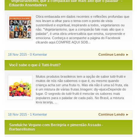
"Vegetarianismo, que a compaixão fale mais alto que o paladar" -
Eduardo Anandadeva
Obra embasada em dados recentes e reflexões profundas que
nos levam a olhar para o tema com o ponto de vista
sustentável e espiritual, inspirando a todos, vegetarianos ou
não. "Vegetarianismo, que a compaixão fale mais alto que o
paladar", é uma obra universalista que ensina, surpreende e
emociona. Conheça e acompanhe a página do Facebook
clicando aqui.COMPRE AQUI SOB...
18 Nov 2015 - 0 Komentar
Continue Lendo ►
Você sabe o que é Tutti-frutti?
Muitos produtos brasileiros tem a opção de sabor tutti-frutti e
muitos de nós não sabemos o que é, eu mesmo quando
criança acha ser uma fruta rs. Mas ela não é uma só fruta, ela
é um mistura de várias frutas.Imagem: diy-ejuiceDepende do
lugar. O segredo do tutti-frutti é mesclar os sabores mais
populares para o paladar de cada país. No Brasil, a mistura
leva laranja, ...
18 Nov 2015 - 1 Komentar
Continue Lendo ►
Sanduíche Vegano com Berinjela e pimentão Assado -
Barbarelismus