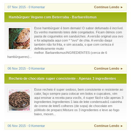
07 Nov 2015 - 0 Komentar
Continue Lendo ►
Hambúrguer Vegano com Beterraba - Barbarelismus
Esse hambúrguer é bom demais! O sabor defumado é incrível.
Eu venho mantendo lotes dele congelados. Ficam ótimos com
pasta de cogumelos em sanduíches. A versão original usa ovo
e foi adaptada aqui com * "ovo" de chia. A versão daqui
também não foi frita, e sim assada, o que com certeza é
definitivamente muito
melhor. BarbarelismusINGREDIENTES (cerca de 6
hambúrgueres)...
06 Nov 2015 - 0 Komentar
Continue Lendo ►
Recheio de chocolate super consistente - Apenas 3 ingredientes
Esse recheio é super sedoso, bem consistente e resistente ao
calor, faço sempre para colocar em bolos e cupcakes, vim
aqui ensinar a receita para vocês, é super fácil e são apenas 3
ingredientes.Ingredientes:1 lata de leite condensado1 caixinha
de creme de leite5 colheres (de sopa) de chocolate em
póModo de preparo:Misture os 3 ingredientes e leve ao fogo
baixo, mexen...
06 Nov 2015 - 0 Komentar
Continue Lendo ►