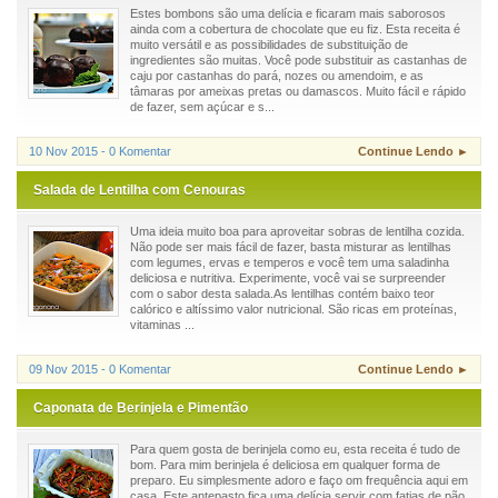
Estes bombons são uma delícia e ficaram mais saborosos
ainda com a cobertura de chocolate que eu fiz. Esta receita é
muito versátil e as possibilidades de substituição de
ingredientes são muitas. Você pode substituir as castanhas de
caju por castanhas do pará, nozes ou amendoim, e as
tâmaras por ameixas pretas ou damascos. Muito fácil e rápido
de fazer, sem açúcar e s...
10 Nov 2015 - 0 Komentar
Continue Lendo ►
Salada de Lentilha com Cenouras
Uma ideia muito boa para aproveitar sobras de lentilha cozida.
Não pode ser mais fácil de fazer, basta misturar as lentilhas
com legumes, ervas e temperos e você tem uma saladinha
deliciosa e nutritiva. Experimente, você vai se surpreender
com o sabor desta salada.As lentilhas contém baixo teor
calórico e altíssimo valor nutricional. São ricas em proteínas,
vitaminas ...
09 Nov 2015 - 0 Komentar
Continue Lendo ►
Caponata de Berinjela e Pimentão
Para quem gosta de berinjela como eu, esta receita é tudo de
bom. Para mim berinjela é deliciosa em qualquer forma de
preparo. Eu simplesmente adoro e faço om frequência aqui em
casa. Este antepasto fica uma delícia servir com fatias de pão