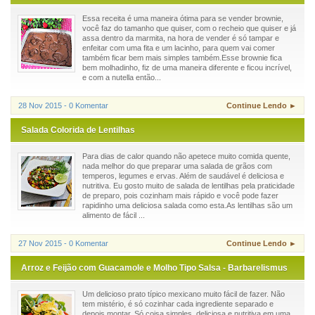
Essa receita é uma maneira ótima para se vender brownie,
você faz do tamanho que quiser, com o recheio que quiser e já
assa dentro da marmita, na hora de vender é só tampar e
enfeitar com uma fita e um lacinho, para quem vai comer
também ficar bem mais simples também.Esse brownie fica
bem molhadinho, fiz de uma maneira diferente e ficou incrível,
e com a nutella então...
28 Nov 2015 - 0 Komentar
Continue Lendo ►
Salada Colorida de Lentilhas
Para dias de calor quando não apetece muito comida quente,
nada melhor do que preparar uma salada de grãos com
temperos, legumes e ervas. Além de saudável é deliciosa e
nutritiva. Eu gosto muito de salada de lentilhas pela praticidade
de preparo, pois cozinham mais rápido e você pode fazer
rapidinho uma deliciosa salada como esta.As lentilhas são um
alimento de fácil ...
27 Nov 2015 - 0 Komentar
Continue Lendo ►
Arroz e Feijão com Guacamole e Molho Tipo Salsa - Barbarelismus
Um delicioso prato típico mexicano muito fácil de fazer. Não
tem mistério, é só cozinhar cada ingrediente separado e
depois montar. Só coisa simples, deliciosa e nutritiva em uma