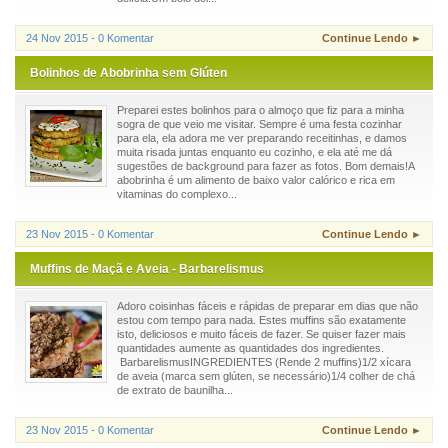
24 Nov 2015 - 0 Komentar
Continue Lendo ►
Bolinhos de Abobrinha sem Glúten
Preparei estes bolinhos para o almoço que fiz para a minha
sogra de que veio me visitar. Sempre é uma festa cozinhar
para ela, ela adora me ver preparando receitinhas, e damos
muita risada juntas enquanto eu cozinho, e ela até me dá
sugestões de background para fazer as fotos. Bom demais!A
abobrinha é um alimento de baixo valor calórico e rica em
vitaminas do complexo...
23 Nov 2015 - 0 Komentar
Continue Lendo ►
Muffins de Maçã e Aveia - Barbarelismus
Adoro coisinhas fáceis e rápidas de preparar em dias que não
estou com tempo para nada. Estes muffins são exatamente
isto, deliciosos e muito fáceis de fazer. Se quiser fazer mais
quantidades aumente as quantidades dos ingredientes.
BarbarelismusINGREDIENTES (Rende 2 muffins)1/2 xícara
de aveia (marca sem glúten, se necessário)1/4 colher de chá
de extrato de baunilha...
23 Nov 2015 - 0 Komentar
Continue Lendo ►