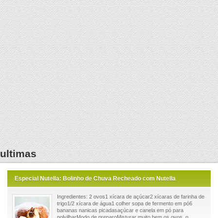
ultimas
Especial Nutella: Bolinho de Chuva Recheado com Nutella
Ingredientes: 2 ovos1 xícara de açúcar2 xícaras de farinha de
trigo1/2 xícara de água1 colher sopa de fermento em pó6
bananas nanicas picadasaçúcar e canela em pó para
polvilharModo de preparoMisturar muito bem os ovos, o