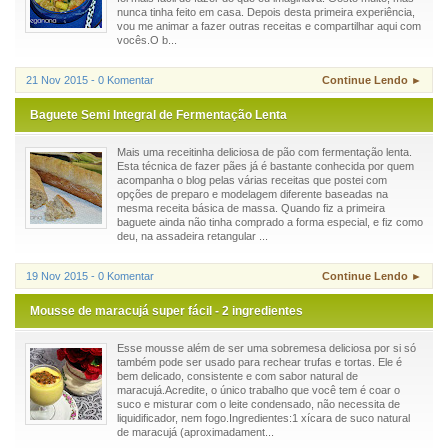
nunca tinha feito em casa. Depois desta primeira experiência,
vou me animar a fazer outras receitas e compartilhar aqui com
vocês.O b...
21 Nov 2015 - 0 Komentar
Continue Lendo ►
Baguete Semi Integral de Fermentação Lenta
Mais uma receitinha deliciosa de pão com fermentação lenta.
Esta técnica de fazer pães já é bastante conhecida por quem
acompanha o blog pelas várias receitas que postei com
opções de preparo e modelagem diferente baseadas na
mesma receita básica de massa. Quando fiz a primeira
baguete ainda não tinha comprado a forma especial, e fiz como
deu, na assadeira retangular ...
19 Nov 2015 - 0 Komentar
Continue Lendo ►
Mousse de maracujá super fácil - 2 ingredientes
Esse mousse além de ser uma sobremesa deliciosa por si só
também pode ser usado para rechear trufas e tortas. Ele é
bem delicado, consistente e com sabor natural de
maracujá.Acredite, o único trabalho que você tem é coar o
suco e misturar com o leite condensado, não necessita de
liquidificador, nem fogo.Ingredientes:1 xícara de suco natural
de maracujá (aproximadament...