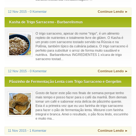
12 Nov 2015 - 0 Komentar
Continue Lendo ►
Kasha de Trigo Sarraceno - Barbarelismus
O trigo sarraceno, apesar do nome “trigo”, é um alimento
repleto de nutrientes e totalmente livre de glúten. O Kasha é
um prato com sarraceno tostado servido na Rússia e na
Polônia, também típico da culinária judaica. O trigo sarraceno é
perfeito para substituir o arroz de forma muito saudável e
nutritiva. Barbarelismus INGREDIENTES 1 xícara de trigo
sarraceno tostad...
12 Nov 2015 - 0 Komentar
Continue Lendo ►
Pãozinho de Fermentação Lenta com Trigo Sarraceno e Gergelim
Gosto de fazer este pão nos finais de semana porque tenho
mais tempo e posso fazer para o café da manhã. Bom demais
tomar um café e saborear esta delícia de pãozinho quente.
Esta é a primeira vez que eu uso farinha de trigo sarraceno
para fazer o pão de fermentação lenta. Misturei com farinha
integral e branca. Amei o resultado, o pão ficou lindo, escurinho
e muito ma...
11 Nov 2015 - 1 Komentar
Continue Lendo ►