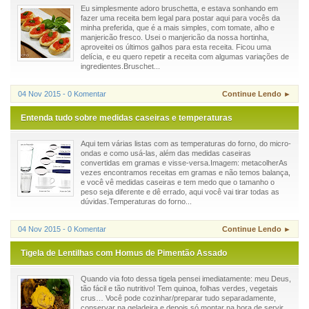
Eu simplesmente adoro bruschetta, e estava sonhando em
fazer uma receita bem legal para postar aqui para vocês da
minha preferida, que é a mais simples, com tomate, alho e
manjericão fresco. Usei o manjericão da nossa hortinha,
aproveitei os últimos galhos para esta receita. Ficou uma
delícia, e eu quero repetir a receita com algumas variações de
ingredientes.Bruschet...
04 Nov 2015 - 0 Komentar
Continue Lendo ►
Entenda tudo sobre medidas caseiras e temperaturas
Aqui tem várias listas com as temperaturas do forno, do micro-
ondas e como usá-las, além das medidas caseiras
convertidas em gramas e visse-versa.Imagem: metacolherAs
vezes encontramos receitas em gramas e não temos balança,
e você vê medidas caseiras e tem medo que o tamanho o
peso seja diferente e dê errado, aqui você vai tirar todas as
dúvidas.Temperaturas do forno...
04 Nov 2015 - 0 Komentar
Continue Lendo ►
Tigela de Lentilhas com Homus de Pimentão Assado
Quando via foto dessa tigela pensei imediatamente: meu Deus,
tão fácil e tão nutritivo! Tem quinoa, folhas verdes, vegetais
crus… Você pode cozinhar/preparar tudo separadamente,
conservar na geladeira e depois só montar na hora de servir.