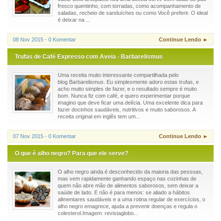
fresco quentinho, com torradas, como acompanhamento de
saladas, recheio de sanduíches ou como Você preferir. O ideal
é deixar na ...
08 Nov 2015 - 0 Komentar
Continue Lendo ►
Trufas de Café Expresso com Aveia - Barbarelismus
Uma receita muito interessante compartilhada pelo
blog Barbarelismus. Eu simplesmente adoro estas trufas, e
acho muito simples de fazer, e o resultado sempre é muito
bom. Nunca fiz com café, e quero experimentar porque
imagino que deve ficar uma delícia. Uma excelente dica para
fazer docinhos saudáveis, nutritivos e muito saborosos. A
receita original em inglês tem um...
07 Nov 2015 - 0 Komentar
Continue Lendo ►
O que é alho negro? Para que ele serve?
O alho negro ainda é desconhecido da maioria das pessoas,
mas vem rapidamente ganhando espaço nas cozinhas de
quem não abre mão de alimentos saborosos, sem deixar a
saúde de lado. E não é para menos: se aliado a hábitos
alimentares saudáveis e a uma rotina regular de exercícios, o
alho negro emagrece, ajuda a prevenir doenças e regula o
colesterol.Imagem: revistaglobo...