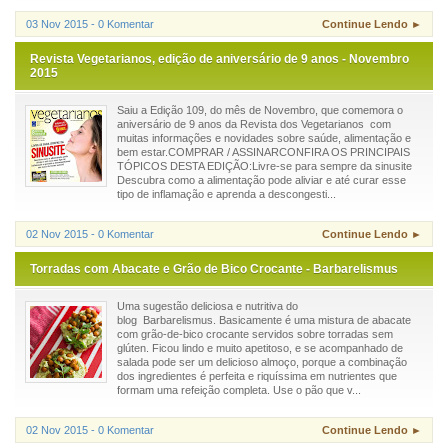
03 Nov 2015 - 0 Komentar
Continue Lendo ►
Revista Vegetarianos, edição de aniversário de 9 anos - Novembro
2015
Saiu a Edição 109, do mês de Novembro, que comemora o
aniversário de 9 anos da Revista dos Vegetarianos com
muitas informações e novidades sobre saúde, alimentação e
bem estar.COMPRAR / ASSINARCONFIRA OS PRINCIPAIS
TÓPICOS DESTA EDIÇÃO:Livre-se para sempre da sinusite
Descubra como a alimentação pode aliviar e até curar esse
tipo de inflamação e aprenda a descongesti...
02 Nov 2015 - 0 Komentar
Continue Lendo ►
Torradas com Abacate e Grão de Bico Crocante - Barbarelismus
Uma sugestão deliciosa e nutritiva do
blog Barbarelismus. Basicamente é uma mistura de abacate
com grão-de-bico crocante servidos sobre torradas sem
glúten. Ficou lindo e muito apetitoso, e se acompanhado de
salada pode ser um delicioso almoço, porque a combinação
dos ingredientes é perfeita e riquíssima em nutrientes que
formam uma refeição completa. Use o pão que v...
02 Nov 2015 - 0 Komentar
Continue Lendo ►