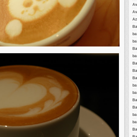
Av
Av
Az
Ba
ba
ba
Ba
ba
Ba
Ba
Ba
ba
ba
Ba
Ba
ba
ba
Ba
Ba