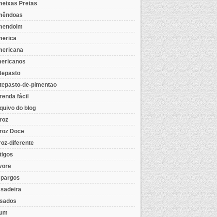
eixas Pretas
mêndoas
mendoim
erica
ericana
ericanos
tepasto
tepasto-de-pimentao
renda fácil
quivo do blog
roz
roz Doce
roz-diferente
tigos
vore
pargos
sadeira
sados
tum