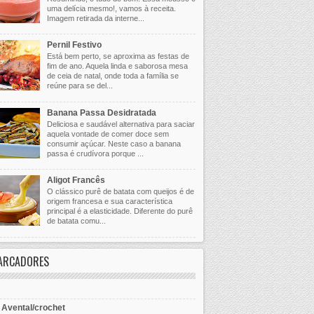
uma delícia mesmo!, vamos à receita.
Imagem retirada da interne...
Pernil Festivo
Está bem perto, se aproxima as festas de
fim de ano. Aquela linda e saborosa mesa
de ceia de natal, onde toda a família se
reúne para se del...
Banana Passa Desidratada
Deliciosa e saudável alternativa para saciar
aquela vontade de comer doce sem
consumir açúcar. Neste caso a banana
passa é crudívora porque ...
Aligot Francês
O clássico purê de batata com queijos é de
origem francesa e sua característica
principal é a elasticidade. Diferente do purê
de batata comu...
ARCADORES
- Avental/crochet