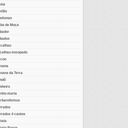
eia
elãs
eitonas
ba de Moça
bador
bados
calhau
calhau ensopado
con
nana
nana da Terra
ndô
nheiro
nho-maria
rbarelismus
rrados
rrados 4 cantos
tata
tata Baroa