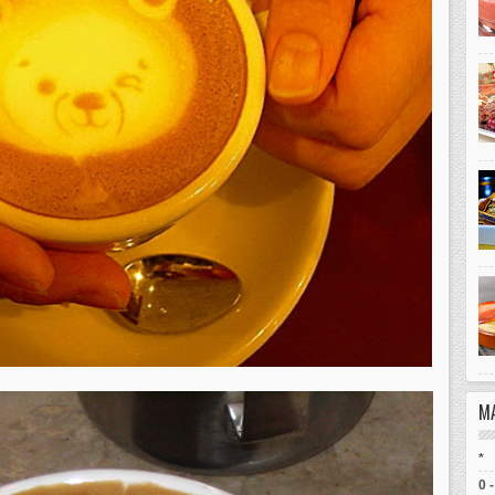
M
*
0 