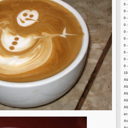
0 
0 
0 
0 
0 
0 
0 
0 
0 
0 
10
Ab
Ab
Ab
Ab
Ab
ac
Ac
Aç