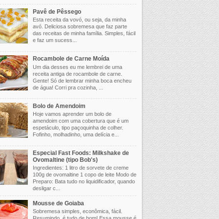
Pavê de Pêssego
Esta receita da vovó, ou seja, da minha
avó. Deliciosa sobremesa que faz parte
das receitas de minha família. Simples, fácil
e faz um sucess...
Rocambole de Carne Moída
Um dia desses eu me lembrei de uma
receita antiga de rocambole de carne.
Gente! Só de lembrar minha boca encheu
de água! Corri pra cozinha, ...
Bolo de Amendoim
Hoje vamos aprender um bolo de
amendoim com uma cobertura que é um
espetáculo, tipo paçoquinha de colher.
Fofinho, molhadinho, uma delícia e...
Especial Fast Foods: Milkshake de
Ovomaltine (tipo Bob's)
Ingredientes: 1 litro de sorvete de creme
100g de ovomaltine 1 copo de leite Modo de
Preparo: Bata tudo no liquidificador, quando
desligar c...
Mousse de Goiaba
Sobremesa simples, econômica, fácil.
Resumindo, é tudo de bom! Essa mousse é