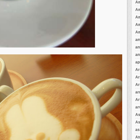
Am
A
A
Am
Am
am
an
an
ap
Ar
Ar
Ar
ar
Ar
ar
As
As
as
A