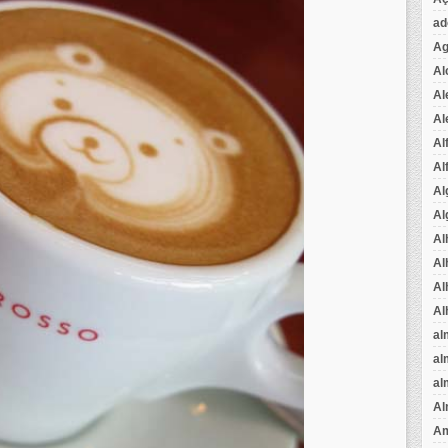
ad
Ag
Al
Al
Al
Al
Al
Al
Al
Al
Al
Al
Al
al
al
al
Al
Am