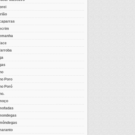
orei
rião
caparras
ecrim
emanha
face
farroba
ga
gas
ho
ho Poro
ho Poró
ho.
moço
mofadas
mondegas
môndegas
aranto