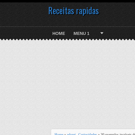
Receitas rapidas
HOME
MENU 1
Home
»
adorei
,
Curiosidades
» 30 exemplos incríveis de