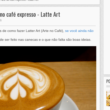
 no café expresso - Latte Art
06
 de como fazer Latter Art (Arte no Café),
se você ainda não
ser feito nas canecas e o que não falta são boas ideias.
P