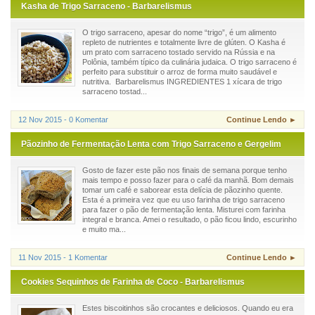
Kasha de Trigo Sarraceno - Barbarelismus
O trigo sarraceno, apesar do nome “trigo”, é um alimento
repleto de nutrientes e totalmente livre de glúten. O Kasha é
um prato com sarraceno tostado servido na Rússia e na
Polônia, também típico da culinária judaica. O trigo sarraceno é
perfeito para substituir o arroz de forma muito saudável e
nutritiva. Barbarelismus INGREDIENTES 1 xícara de trigo
sarraceno tostad...
12 Nov 2015 - 0 Komentar
Continue Lendo ►
Pãozinho de Fermentação Lenta com Trigo Sarraceno e Gergelim
Gosto de fazer este pão nos finais de semana porque tenho
mais tempo e posso fazer para o café da manhã. Bom demais
tomar um café e saborear esta delícia de pãozinho quente.
Esta é a primeira vez que eu uso farinha de trigo sarraceno
para fazer o pão de fermentação lenta. Misturei com farinha
integral e branca. Amei o resultado, o pão ficou lindo, escurinho
e muito ma...
11 Nov 2015 - 1 Komentar
Continue Lendo ►
Cookies Sequinhos de Farinha de Coco - Barbarelismus
Estes biscoitinhos são crocantes e deliciosos. Quando eu era