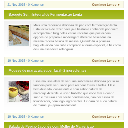
21 Nov 2015 - 0 Komentar
Continue Lendo ►
Baguete Semi Integral de Fermentação Lenta
Mais uma receitinha deliciosa de pão com fermentação lenta.
Esta técnica de fazer pães já é bastante conhecida por quem
acompanha o blog pelas várias receitas que postei com
opções de preparo e modelagem diferente baseadas na
mesma receita básica de massa. Quando fiz a primeira
baguete ainda não tinha comprado a forma especial, e fiz como
deu, na assadeira retangular ...
19 Nov 2015 - 0 Komentar
Continue Lendo ►
Mousse de maracujá super fácil - 2 ingredientes
Esse mousse além de ser uma sobremesa deliciosa por si só
também pode ser usado para rechear trufas e tortas. Ele é
bem delicado, consistente e com sabor natural de
maracujá.Acredite, o único trabalho que você tem é coar o
suco e misturar com o leite condensado, não necessita de
liquidificador, nem fogo.Ingredientes:1 xícara de suco natural
de maracujá (aproximadament...
19 Nov 2015 - 0 Komentar
Continue Lendo ►
Salada de Pepino Japonês com Molho de Manjericão