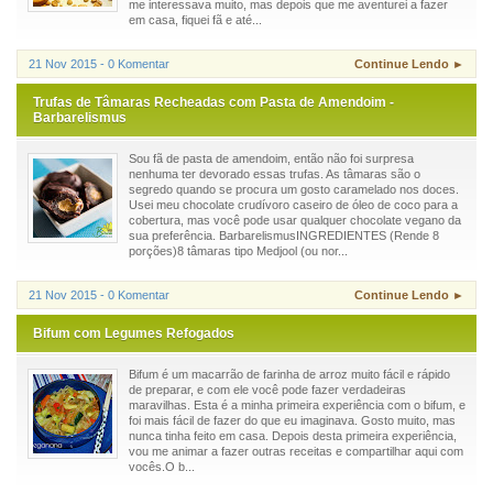
me interessava muito, mas depois que me aventurei a fazer
em casa, fiquei fã e até...
21 Nov 2015 - 0 Komentar
Continue Lendo ►
Trufas de Tâmaras Recheadas com Pasta de Amendoim -
Barbarelismus
Sou fã de pasta de amendoim, então não foi surpresa
nenhuma ter devorado essas trufas. As tâmaras são o
segredo quando se procura um gosto caramelado nos doces.
Usei meu chocolate crudívoro caseiro de óleo de coco para a
cobertura, mas você pode usar qualquer chocolate vegano da
sua preferência. BarbarelismusINGREDIENTES (Rende 8
porções)8 tâmaras tipo Medjool (ou nor...
21 Nov 2015 - 0 Komentar
Continue Lendo ►
Bifum com Legumes Refogados
Bifum é um macarrão de farinha de arroz muito fácil e rápido
de preparar, e com ele você pode fazer verdadeiras
maravilhas. Esta é a minha primeira experiência com o bifum, e
foi mais fácil de fazer do que eu imaginava. Gosto muito, mas
nunca tinha feito em casa. Depois desta primeira experiência,
vou me animar a fazer outras receitas e compartilhar aqui com
vocês.O b...