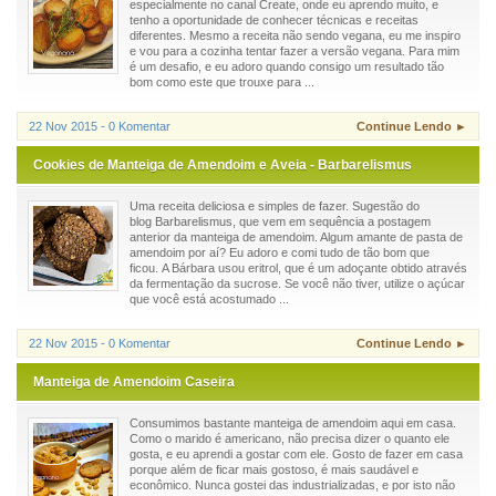
especialmente no canal Create, onde eu aprendo muito, e
tenho a oportunidade de conhecer técnicas e receitas
diferentes. Mesmo a receita não sendo vegana, eu me inspiro
e vou para a cozinha tentar fazer a versão vegana. Para mim
é um desafio, e eu adoro quando consigo um resultado tão
bom como este que trouxe para ...
22 Nov 2015 - 0 Komentar
Continue Lendo ►
Cookies de Manteiga de Amendoim e Aveia - Barbarelismus
Uma receita deliciosa e simples de fazer. Sugestão do
blog Barbarelismus, que vem em sequência a postagem
anterior da manteiga de amendoim. Algum amante de pasta de
amendoim por aí? Eu adoro e comi tudo de tão bom que
ficou. A Bárbara usou eritrol, que é um adoçante obtido através
da fermentação da sucrose. Se você não tiver, utilize o açúcar
que você está acostumado ...
22 Nov 2015 - 0 Komentar
Continue Lendo ►
Manteiga de Amendoim Caseira
Consumimos bastante manteiga de amendoim aqui em casa.
Como o marido é americano, não precisa dizer o quanto ele
gosta, e eu aprendi a gostar com ele. Gosto de fazer em casa
porque além de ficar mais gostoso, é mais saudável e
econômico. Nunca gostei das industrializadas, e por isto não