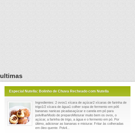
ultimas
Especial Nutella: Bolinho de Chuva Recheado com Nutella
Ingredientes: 2 ovos1 xícara de açúcar2 xícaras de farinha de
trigo1/2 xícara de água1 colher sopa de fermento em pó6
bananas nanicas picadasaçúcar e canela em pó para
polvilharModo de preparoMisturar muito bem os ovos, o
açúcar, a farinha de trigo, a água e o fermento em pó. Por
último, adicionar as bananas e misturar. Fritar às colheradas
em óleo quente. Polvil...