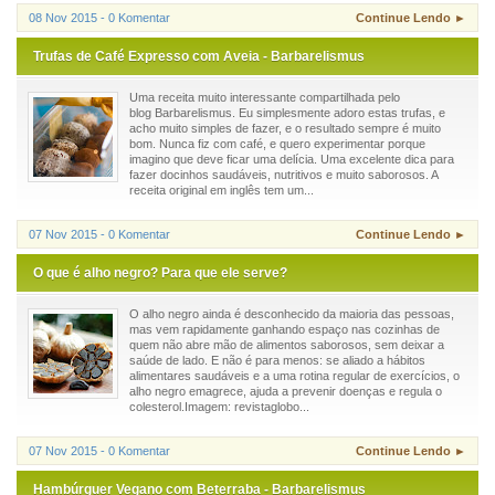
08 Nov 2015 - 0 Komentar
Continue Lendo ►
Trufas de Café Expresso com Aveia - Barbarelismus
Uma receita muito interessante compartilhada pelo
blog Barbarelismus. Eu simplesmente adoro estas trufas, e
acho muito simples de fazer, e o resultado sempre é muito
bom. Nunca fiz com café, e quero experimentar porque
imagino que deve ficar uma delícia. Uma excelente dica para
fazer docinhos saudáveis, nutritivos e muito saborosos. A
receita original em inglês tem um...
07 Nov 2015 - 0 Komentar
Continue Lendo ►
O que é alho negro? Para que ele serve?
O alho negro ainda é desconhecido da maioria das pessoas,
mas vem rapidamente ganhando espaço nas cozinhas de
quem não abre mão de alimentos saborosos, sem deixar a
saúde de lado. E não é para menos: se aliado a hábitos
alimentares saudáveis e a uma rotina regular de exercícios, o
alho negro emagrece, ajuda a prevenir doenças e regula o
colesterol.Imagem: revistaglobo...
07 Nov 2015 - 0 Komentar
Continue Lendo ►
Hambúrguer Vegano com Beterraba - Barbarelismus