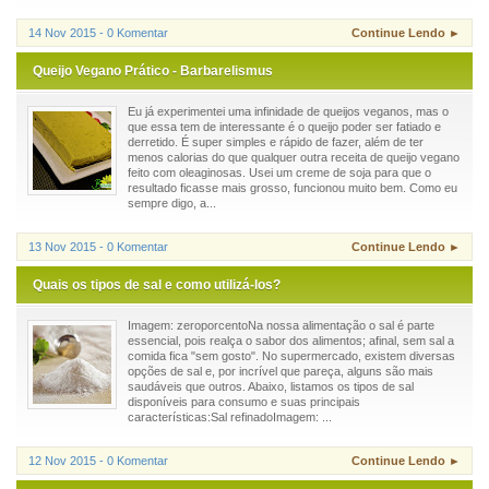
14 Nov 2015 - 0 Komentar
Continue Lendo ►
Queijo Vegano Prático - Barbarelismus
Eu já experimentei uma infinidade de queijos veganos, mas o
que essa tem de interessante é o queijo poder ser fatiado e
derretido. É super simples e rápido de fazer, além de ter
menos calorias do que qualquer outra receita de queijo vegano
feito com oleaginosas. Usei um creme de soja para que o
resultado ficasse mais grosso, funcionou muito bem. Como eu
sempre digo, a...
13 Nov 2015 - 0 Komentar
Continue Lendo ►
Quais os tipos de sal e como utilizá-los?
Imagem: zeroporcentoNa nossa alimentação o sal é parte
essencial, pois realça o sabor dos alimentos; afinal, sem sal a
comida fica "sem gosto". No supermercado, existem diversas
opções de sal e, por incrível que pareça, alguns são mais
saudáveis que outros. Abaixo, listamos os tipos de sal
disponíveis para consumo e suas principais
características:Sal refinadoImagem: ...
12 Nov 2015 - 0 Komentar
Continue Lendo ►