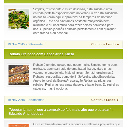
Simples, refrescante e muito deliciosa, esta salada é uma
entrada perfeita especialmente no verão.Eu fiz esta saladinha
no nosso verão aqui e aproveitei os temperos da hortinha
orgânica. Este ano plantamos bastante manjericão bem
miudinho e eu usei muito para fazer coisas deliciosas para
nós. O pepino japonês combina perfeitamente com qualquer
erva fresca e eu pessoal...
19 Nov 2015 - 0 Komentar
Continue Lendo ►
Robalo Grelhado com Especiarias Aneto
Robalo é um dos peixes que gosto muito. Simples como este,
grelhado, acompanhado de uma batatinha cozida e umas
vagens, é uma delícia. Mais simples não há.Ingredientes:2
Robalos frescosSal, sumo de limãoAzeite, alhosEspeciarias
Aneto (endro) da EspigaPreparação:Retirar as tripas aos
robalos. Retirar as escamas da pele, e lavar bem. Eu retirei as
cabeças, mas é opciona...
19 Nov 2015 - 0 Komentar
Continue Lendo ►
"Vegetarianismo, que a compaixão fale mais alto que o paladar" -
Eduardo Anandadeva
Obra embasada em dados recentes e reflexões profundas que