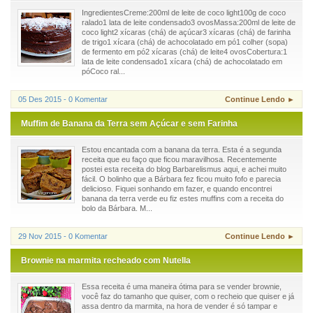
IngredientesCreme:200ml de leite de coco light100g de coco
ralado1 lata de leite condensado3 ovosMassa:200ml de leite de
coco light2 xícaras (chá) de açúcar3 xícaras (chá) de farinha
de trigo1 xícara (chá) de achocolatado em pó1 colher (sopa)
de fermento em pó2 xícaras (chá) de leite4 ovosCobertura:1
lata de leite condensado1 xícara (chá) de achocolatado em
póCoco ral...
05 Des 2015 - 0 Komentar
Continue Lendo ►
Muffim de Banana da Terra sem Açúcar e sem Farinha
Estou encantada com a banana da terra. Esta é a segunda
receita que eu faço que ficou maravilhosa. Recentemente
postei esta receita do blog Barbarelismus aqui, e achei muito
fácil. O bolinho que a Bárbara fez ficou muito fofo e parecia
delicioso. Fiquei sonhando em fazer, e quando encontrei
banana da terra verde eu fiz estes muffins com a receita do
bolo da Bárbara. M...
29 Nov 2015 - 0 Komentar
Continue Lendo ►
Brownie na marmita recheado com Nutella
Essa receita é uma maneira ótima para se vender brownie,
você faz do tamanho que quiser, com o recheio que quiser e já
assa dentro da marmita, na hora de vender é só tampar e