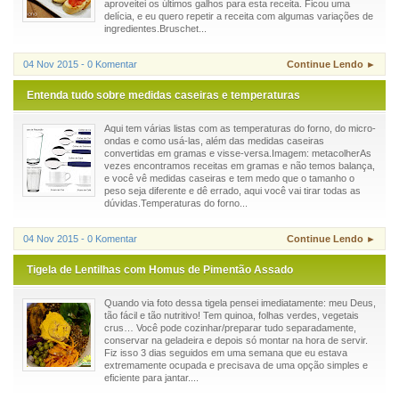
aproveitei os últimos galhos para esta receita. Ficou uma
delícia, e eu quero repetir a receita com algumas variações de
ingredientes.Bruschet...
04 Nov 2015 - 0 Komentar
Continue Lendo ►
Entenda tudo sobre medidas caseiras e temperaturas
Aqui tem várias listas com as temperaturas do forno, do micro-
ondas e como usá-las, além das medidas caseiras
convertidas em gramas e visse-versa.Imagem: metacolherAs
vezes encontramos receitas em gramas e não temos balança,
e você vê medidas caseiras e tem medo que o tamanho o
peso seja diferente e dê errado, aqui você vai tirar todas as
dúvidas.Temperaturas do forno...
04 Nov 2015 - 0 Komentar
Continue Lendo ►
Tigela de Lentilhas com Homus de Pimentão Assado
Quando via foto dessa tigela pensei imediatamente: meu Deus,
tão fácil e tão nutritivo! Tem quinoa, folhas verdes, vegetais
crus… Você pode cozinhar/preparar tudo separadamente,
conservar na geladeira e depois só montar na hora de servir.
Fiz isso 3 dias seguidos em uma semana que eu estava
extremamente ocupada e precisava de uma opção simples e
eficiente para jantar....