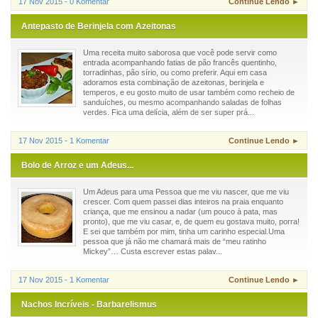
17 Nov 2015 - 0 Komentar
Continue Lendo ►
Antepasto de Berinjela com Azeitonas
Uma receita muito saborosa que você pode servir como
entrada acompanhando fatias de pão francês quentinho,
torradinhas, pão sírio, ou como preferir. Aqui em casa
adoramos esta combinação de azeitonas, berinjela e
temperos, e eu gosto muito de usar também como recheio de
sanduíches, ou mesmo acompanhando saladas de folhas
verdes. Fica uma delícia, além de ser super prá...
17 Nov 2015 - 1 Komentar
Continue Lendo ►
Bolo de Arroz e um Adeus...
Um Adeus para uma Pessoa que me viu nascer, que me viu
crescer. Com quem passei dias inteiros na praia enquanto
criança, que me ensinou a nadar (um pouco à pata, mas
pronto), que me viu casar, e, de quem eu gostava muito, porra!
E sei que também por mim, tinha um carinho especial.Uma
pessoa que já não me chamará mais de “meu ratinho
Mickey”… Custa escrever estas palav...
17 Nov 2015 - 1 Komentar
Continue Lendo ►
Nachos Incríveis - Barbarelismus