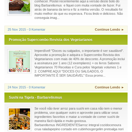
conhecer. Postei recentemente aqui a versão deste bolo do
blog Barbarelismus e fiquei com muita vontade de fazer. Fui
atrás de banana da terra e fiz a minha versão. O resultado foi
muito melhor do que eu esperava. Ficou lindo e delicioso. Não
conseguia imag...
25 Nov 2015 - 0 Komentar
Continue Lendo ►
Promoção Supercombo Revista dos Vegetarianos
Imperdível! "Doces ou salgados, o importante é ser saudável".
Aproveite a promoção e adquira o Supercombo Revista dos
Vegetarianos com mais de 40% de desconto. A promoção inclui
a assinatura por 1 ano (12 exemplares) + os livros Sabores
Vegetarianos 70 Receitas e Cura pelos Vegetais volumes 1 e
2. COMPRE AQUI "DOCES OU SALGADOS, O
IMPORTANTE É SER SAUDÁVEL" Essa promo...
24 Nov 2015 - 0 Komentar
Continue Lendo ►
Sushi na Tigela - Barbarelismus
Se você não tiver arroz para sushi em casa não tem o menor
problema, use qualquer outro e aproveite para utilizar seus
ingredientes favoritos e matar a vontade de comer sushi de
maneira fácil rápida e muito gostosa.
Barbarelismus INGREDIENTESarroz integral cozidocenoura
crua raladapepino cortado em cubinhosgergelim pretoalga nori