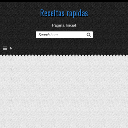
Receitas rapidas
Página Inicial
≡
N
a
v
i
g
a
ti
o