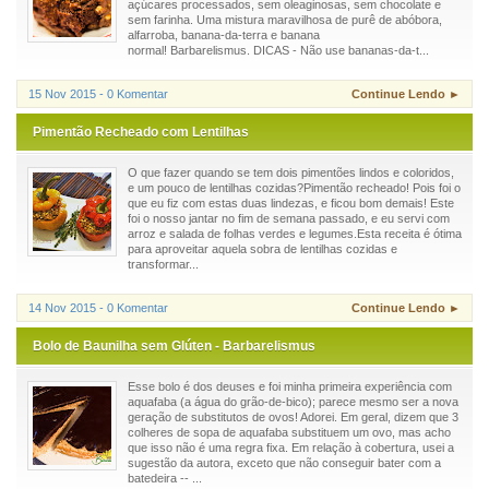
açúcares processados, sem oleaginosas, sem chocolate e
sem farinha. Uma mistura maravilhosa de purê de abóbora,
alfarroba, banana-da-terra e banana
normal! Barbarelismus. DICAS - Não use bananas-da-t...
15 Nov 2015 - 0 Komentar
Continue Lendo ►
Pimentão Recheado com Lentilhas
O que fazer quando se tem dois pimentões lindos e coloridos,
e um pouco de lentilhas cozidas?Pimentão recheado! Pois foi o
que eu fiz com estas duas lindezas, e ficou bom demais! Este
foi o nosso jantar no fim de semana passado, e eu servi com
arroz e salada de folhas verdes e legumes.Esta receita é ótima
para aproveitar aquela sobra de lentilhas cozidas e
transformar...
14 Nov 2015 - 0 Komentar
Continue Lendo ►
Bolo de Baunilha sem Glúten - Barbarelismus
Esse bolo é dos deuses e foi minha primeira experiência com
aquafaba (a água do grão-de-bico); parece mesmo ser a nova
geração de substitutos de ovos! Adorei. Em geral, dizem que 3
colheres de sopa de aquafaba substituem um ovo, mas acho
que isso não é uma regra fixa. Em relação à cobertura, usei a
sugestão da autora, exceto que não conseguir bater com a
batedeira -- ...