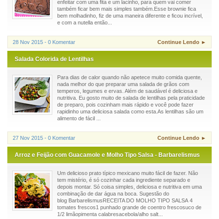
enfeitar com uma fita e um lacinho, para quem vai comer
também ficar bem mais simples também.Esse brownie fica
bem molhadinho, fiz de uma maneira diferente e ficou incrível,
e com a nutella então...
28 Nov 2015 - 0 Komentar
Continue Lendo ►
Salada Colorida de Lentilhas
Para dias de calor quando não apetece muito comida quente,
nada melhor do que preparar uma salada de grãos com
temperos, legumes e ervas. Além de saudável é deliciosa e
nutritiva. Eu gosto muito de salada de lentilhas pela praticidade
de preparo, pois cozinham mais rápido e você pode fazer
rapidinho uma deliciosa salada como esta.As lentilhas são um
alimento de fácil ...
27 Nov 2015 - 0 Komentar
Continue Lendo ►
Arroz e Feijão com Guacamole e Molho Tipo Salsa - Barbarelismus
Um delicioso prato típico mexicano muito fácil de fazer. Não
tem mistério, é só cozinhar cada ingrediente separado e
depois montar. Só coisa simples, deliciosa e nutritiva em uma
combinação de dar água na boca. Sugestão do
blog BarbarelismusRECEITA DO MOLHO TIPO SALSA 4
tomates frescos1 punhado grande de coentro frescosuco de
1/2 limãopimenta calabresacebola/alho salt...