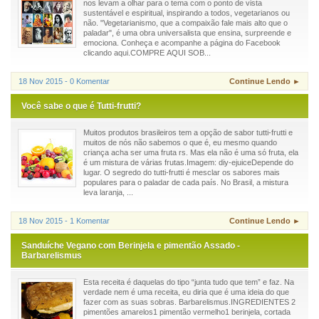
nos levam a olhar para o tema com o ponto de vista
sustentável e espiritual, inspirando a todos, vegetarianos ou
não. "Vegetarianismo, que a compaixão fale mais alto que o
paladar", é uma obra universalista que ensina, surpreende e
emociona. Conheça e acompanhe a página do Facebook
clicando aqui.COMPRE AQUI SOB...
18 Nov 2015 - 0 Komentar
Continue Lendo ►
Você sabe o que é Tutti-frutti?
Muitos produtos brasileiros tem a opção de sabor tutti-frutti e
muitos de nós não sabemos o que é, eu mesmo quando
criança acha ser uma fruta rs. Mas ela não é uma só fruta, ela
é um mistura de várias frutas.Imagem: diy-ejuiceDepende do
lugar. O segredo do tutti-frutti é mesclar os sabores mais
populares para o paladar de cada país. No Brasil, a mistura
leva laranja, ...
18 Nov 2015 - 1 Komentar
Continue Lendo ►
Sanduíche Vegano com Berinjela e pimentão Assado -
Barbarelismus
Esta receita é daquelas do tipo “junta tudo que tem” e faz. Na
verdade nem é uma receita, eu diria que é uma ideia do que
fazer com as suas sobras. Barbarelismus.INGREDIENTES 2
pimentões amarelos1 pimentão vermelho1 berinjela, cortada