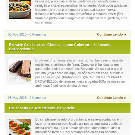
vitaminas, proteínas e fibras, podendo ser servida como
refeição principal especialmente no verão. Você pode adicionar
legumes diversos e enriquecer a sua salada com ervas
frescas e temperos de sua preferência.A mistura dos feijões
branco e preto com a vagem e os temperos ficou perfeita, e foi
incrementa...
05 Nov 2015 - 0 Komentar
Continue Lendo ►
Brownie Crudívoro de Chocolate com Cobertura de Lúcuma -
Barbarelismus
Brownies crudívoros são o máximo. Também são cheios de
nutrientes e facílimos de fazer. Como eu tinha lúcuma em
casa, não hesitei em testá-los. Se você não souber o que é
lúcuma (veja sobre ela aqui) ou não tiver em casa, substitua
por cacau em pó. (Barbarelismus)INGREDIENTES PARA O
BROWNIE100g de tâmaras, descaroçadas100g de nozes ou
amêndoas2 colheres de chá de extr...
05 Nov 2015 - 0 Komentar
Continue Lendo ►
Bruschetta de Tomate com Manjericão
Eu simplesmente adoro bruschetta, e estava sonhando em
fazer uma receita bem legal para postar aqui para vocês da
minha preferida, que é a mais simples, com tomate, alho e
manjericão fresco. Usei o manjericão da nossa hortinha,