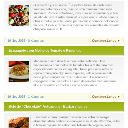
O prato faz jus ao nome. É a melhor forma de curtir esse
famoso prato mexicano, mas de uma maneira muito mais
saudável. Parece trabalhoso, mas é só se organizar que fica
facinho de fazer.BarbarelismusDica pessoal: cuidado com os
chilis e molho picante, tenha parcimônia e comece colocando
menos. O ideal é remover a maioria das sementes da pimenta
chili para suavizar. P...
16 Nov 2015 - 0 Komentar
Continue Lendo ►
Espaguete com Molho de Tomate e Pimentão
Macarrão é sem dúvida o meu prato preferido. Uma
macarronada com molho de tomates faz a festa para mim,
especialmente se for espaguete. Tanto para uma refeição
rápida como para algo mais especial, vale a pena investir
neste prato simples de fazer e delicioso. Eu servi este
espaguete com um molho caseiro de tomates bem maduros,
alho e pimentão vermelho e como acompanha...
16 Nov 2015 - 1 Komentar
Continue Lendo ►
Bolo de "Chocolate" Autoimune - Barbarelismus
Esse bolo é para qualquer pessoa que sofra de alergia
alimentar. Muito embora eu não goste muito de alfarroba, achei
o bolo incrivelmente saboroso! Totalmente vegano, sem