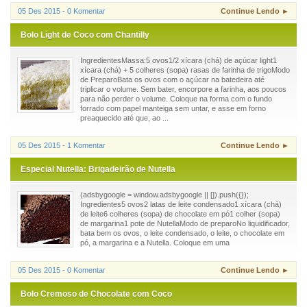
05 Des 2015 - 0 Komentar
Continue Lendo ►
Bolo Light de Coco com Chantilly
IngredientesMassa:5 ovos1/2 xícara (chá) de açúcar light1
xícara (chá) + 5 colheres (sopa) rasas de farinha de trigoModo
de PreparoBata os ovos com o açúcar na batedeira até
triplicar o volume. Sem bater, encorpore a farinha, aos poucos
para não perder o volume. Coloque na forma com o fundo
forrado com papel manteiga sem untar, e asse em forno
preaquecido até que, ao ...
05 Des 2015 - 1 Komentar
Continue Lendo ►
Especial Nutella: Brigadeirão de Nutella
(adsbygoogle = window.adsbygoogle || []).push({});
Ingredientes5 ovos2 latas de leite condensado1 xícara (chá)
de leite6 colheres (sopa) de chocolate em pó1 colher (sopa)
de margarina1 pote de NutellaModo de preparoNo liquidificador,
bata bem os ovos, o leite condensado, o leite, o chocolate em
pó, a margarina e a Nutella. Coloque em uma
05 Des 2015 - 0 Komentar
Continue Lendo ►
Bolo Cremoso de Chocolate com Coco