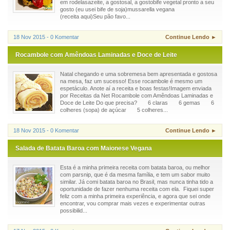
em rodelasazeite, a gostosal, a gostobife vegetal pronto a seu
gosto (eu usei bife de soja)mussarella vegana
(receita aqui)Seu pão favo...
18 Nov 2015 - 0 Komentar
Continue Lendo ►
Rocambole com Amêndoas Laminadas e Doce de Leite
Natal chegando e uma sobremesa bem apresentada e gostosa
na mesa, faz um sucesso! Esse rocambole é mesmo um
espetáculo. Anote aí a receita e boas festas!Imagem enviada
por Receitas da Net Rocambole com Amêndoas Laminadas e
Doce de Leite Do que precisa? 6 claras 6 gemas 6
colheres (sopa) de açúcar 5 colheres...
18 Nov 2015 - 0 Komentar
Continue Lendo ►
Salada de Batata Baroa com Maionese Vegana
Esta é a minha primeira receita com batata baroa, ou melhor
com parsnip, que é da mesma família, e tem um sabor muito
similar. Já comi batata baroa no Brasil, mas nunca tinha tido a
oportunidade de fazer nenhuma receita com ela. Fiquei super
feliz com a minha primeira experiência, e agora que sei onde
encontrar, vou comprar mais vezes e experimentar outras
possibilid...