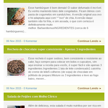
Esse hambúrguer é bom demais! O sabor defumado é incrível.
Eu venho mantendo lotes dele congelados. Ficam ótimos com
pasta de cogumelos em sanduíches. A versão original usa ovo
e foi adaptada aqui com * "ovo" de chia. A versão daqui
também não foi frita, e sim assada, o que com certeza é
definitivamente muito
melhor. BarbarelismusINGREDIENTES (cerca de 6
hambúrgueres)...
06 Nov 2015 - 0 Komentar
Continue Lendo ►
Recheio de chocolate super consistente - Apenas 3 ingredientes
Esse recheio é super sedoso, bem consistente e resistente ao
calor, faço sempre para colocar em bolos e cupcakes, vim
aqui ensinar a receita para vocês, é super fácil e são apenas 3
ingredientes.Ingredientes:1 lata de leite condensado1 caixinha
de creme de leite5 colheres (de sopa) de chocolate em
póModo de preparo:Misture os 3 ingredientes e leve ao fogo
baixo, mexen...
06 Nov 2015 - 0 Komentar
Continue Lendo ►
Salada de Feijões com Molho Cítrico
Além de deliciosa, esta salada é muito nutritiva por ser rica em