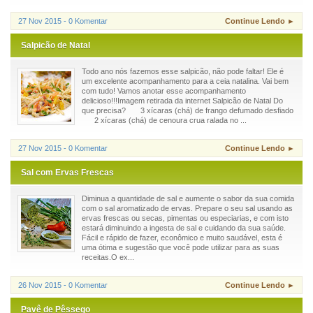
27 Nov 2015 - 0 Komentar
Continue Lendo ►
Salpicão de Natal
Todo ano nós fazemos esse salpicão, não pode faltar! Ele é
um excelente acompanhamento para a ceia natalina. Vai bem
com tudo! Vamos anotar esse acompanhamento
delicioso!!!Imagem retirada da internet Salpicão de Natal Do
que precisa? 3 xícaras (chá) de frango defumado desfiado
2 xícaras (chá) de cenoura crua ralada no ...
27 Nov 2015 - 0 Komentar
Continue Lendo ►
Sal com Ervas Frescas
Diminua a quantidade de sal e aumente o sabor da sua comida
com o sal aromatizado de ervas. Prepare o seu sal usando as
ervas frescas ou secas, pimentas ou especiarias, e com isto
estará diminuindo a ingesta de sal e cuidando da sua saúde.
Fácil e rápido de fazer, econômico e muito saudável, esta é
uma ótima e sugestão que você pode utilizar para as suas
receitas.O ex...
26 Nov 2015 - 0 Komentar
Continue Lendo ►
Pavê de Pêssego