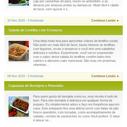
caju por castanhas do pará, nozes ou amendoim, e as
tâmaras por ameixas pretas ou damascos. Muito fácil e rápido
de fazer, sem açúcar e s...
10 Nov 2015 - 0 Komentar
Continue Lendo ►
Salada de Lentilha com Cenouras
Uma ideia muito boa para aproveitar sobras de lentilha cozida.
Não pode ser mais fácil de fazer, basta misturar as lentilhas
com legumes, ervas e temperos e você tem uma saladinha
deliciosa e nutritiva. Experimente, você vai se surpreender
com o sabor desta salada.As lentilhas contém baixo teor
calórico e altíssimo valor nutricional. São ricas em proteínas,
vitaminas ...
09 Nov 2015 - 0 Komentar
Continue Lendo ►
Caponata de Berinjela e Pimentão
Para quem gosta de berinjela como eu, esta receita é tudo de
bom. Para mim berinjela é deliciosa em qualquer forma de
preparo. Eu simplesmente adoro e faço om frequência aqui em
casa. Este antepasto fica uma delícia servir com fatias de pão
fresco quentinho, com torradas, como acompanhamento de
saladas, recheio de sanduíches ou como Você preferir. O ideal
é deixar na ...