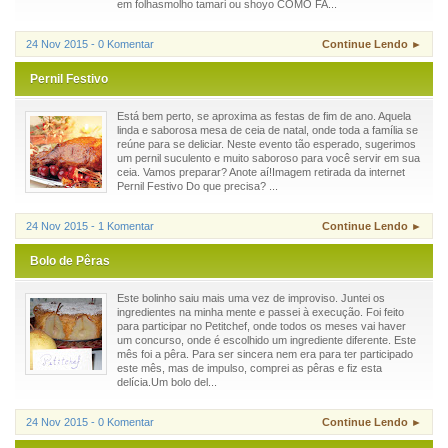
em folhasmolho tamari ou shoyo COMO FA...
24 Nov 2015 - 0 Komentar
Continue Lendo ►
Pernil Festivo
Está bem perto, se aproxima as festas de fim de ano. Aquela
linda e saborosa mesa de ceia de natal, onde toda a família se
reúne para se deliciar. Neste evento tão esperado, sugerimos
um pernil suculento e muito saboroso para você servir em sua
ceia. Vamos preparar? Anote aí!Imagem retirada da internet
Pernil Festivo Do que precisa? ...
24 Nov 2015 - 1 Komentar
Continue Lendo ►
Bolo de Pêras
Este bolinho saiu mais uma vez de improviso. Juntei os
ingredientes na minha mente e passei à execução. Foi feito
para participar no Petitchef, onde todos os meses vai haver
um concurso, onde é escolhido um ingrediente diferente. Este
mês foi a pêra. Para ser sincera nem era para ter participado
este mês, mas de impulso, comprei as pêras e fiz esta
delícia.Um bolo del...
24 Nov 2015 - 0 Komentar
Continue Lendo ►