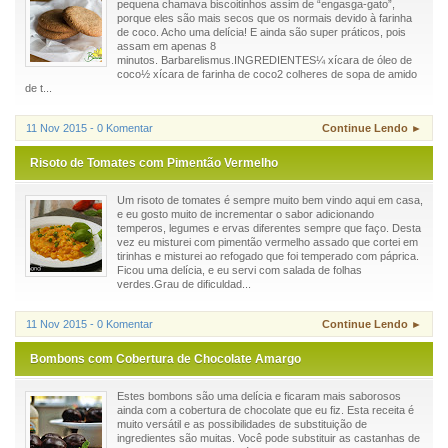
pequena chamava biscoitinhos assim de “engasga-gato”,
porque eles são mais secos que os normais devido à farinha
de coco. Acho uma delícia! E ainda são super práticos, pois
assam em apenas 8
minutos. Barbarelismus.INGREDIENTES¼ xícara de óleo de
coco½ xícara de farinha de coco2 colheres de sopa de amido
de t...
11 Nov 2015 - 0 Komentar
Continue Lendo ►
Risoto de Tomates com Pimentão Vermelho
Um risoto de tomates é sempre muito bem vindo aqui em casa,
e eu gosto muito de incrementar o sabor adicionando
temperos, legumes e ervas diferentes sempre que faço. Desta
vez eu misturei com pimentão vermelho assado que cortei em
tirinhas e misturei ao refogado que foi temperado com páprica.
Ficou uma delícia, e eu servi com salada de folhas
verdes.Grau de dificuldad...
11 Nov 2015 - 0 Komentar
Continue Lendo ►
Bombons com Cobertura de Chocolate Amargo
Estes bombons são uma delícia e ficaram mais saborosos
ainda com a cobertura de chocolate que eu fiz. Esta receita é
muito versátil e as possibilidades de substituição de
ingredientes são muitas. Você pode substituir as castanhas de