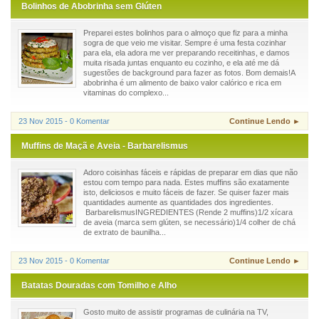
Bolinhos de Abobrinha sem Glúten
Preparei estes bolinhos para o almoço que fiz para a minha
sogra de que veio me visitar. Sempre é uma festa cozinhar
para ela, ela adora me ver preparando receitinhas, e damos
muita risada juntas enquanto eu cozinho, e ela até me dá
sugestões de background para fazer as fotos. Bom demais!A
abobrinha é um alimento de baixo valor calórico e rica em
vitaminas do complexo...
23 Nov 2015 - 0 Komentar
Continue Lendo ►
Muffins de Maçã e Aveia - Barbarelismus
Adoro coisinhas fáceis e rápidas de preparar em dias que não
estou com tempo para nada. Estes muffins são exatamente
isto, deliciosos e muito fáceis de fazer. Se quiser fazer mais
quantidades aumente as quantidades dos ingredientes.
BarbarelismusINGREDIENTES (Rende 2 muffins)1/2 xícara
de aveia (marca sem glúten, se necessário)1/4 colher de chá
de extrato de baunilha...
23 Nov 2015 - 0 Komentar
Continue Lendo ►
Batatas Douradas com Tomilho e Alho
Gosto muito de assistir programas de culinária na TV,