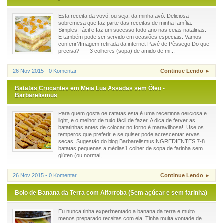
Esta receita da vovó, ou seja, da minha avó. Deliciosa
sobremesa que faz parte das receitas de minha família.
Simples, fácil e faz um sucesso todo ano nas ceias natalinas.
E também pode ser servido em ocasiões especiais. Vamos
conferir?Imagem retirada da internet Pavê de Pêssego Do que
precisa? 3 colheres (sopa) de amido de mi...
26 Nov 2015 - 0 Komentar
Continue Lendo ►
Batatas Crocantes em Meia Lua Assadas sem Óleo -
Barbarelismus
Para quem gosta de batatas esta é uma receitinha deliciosa e
light, e o melhor de tudo fácil de fazer. A dica de ferver as
batatinhas antes de colocar no forno é maravilhosa! Use os
temperos que preferir, e se quiser pode acrescentar ervas
secas. Sugestão do blog BarbarelismusINGREDIENTES 7-8
batatas pequenas a médias1 colher de sopa de farinha sem
glúten (ou normal,...
26 Nov 2015 - 0 Komentar
Continue Lendo ►
Bolo de Banana da Terra com Alfarroba (Sem açúcar e sem farinha)
Eu nunca tinha experimentado a banana da terra e muito
menos preparado receitas com ela. Tinha muita vontade de