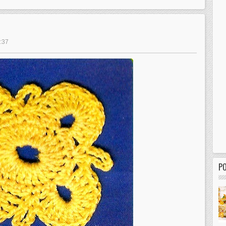
3:37
P