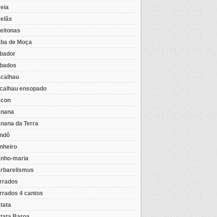
eia
elãs
eitonas
ba de Moça
bador
bados
calhau
calhau ensopado
con
nana
nana da Terra
ndô
nheiro
nho-maria
rbarelismus
rrados
rrados 4 cantos
tata
tata Baroa