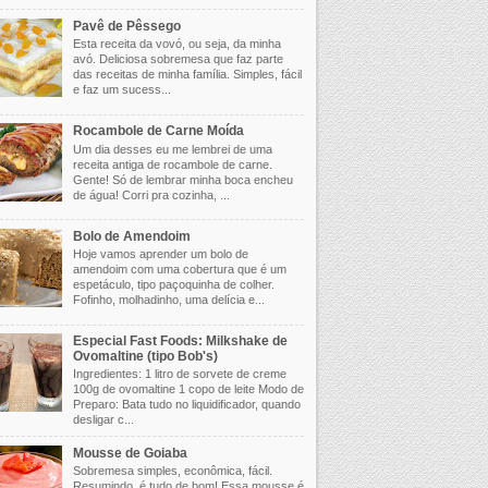
Pavê de Pêssego
Esta receita da vovó, ou seja, da minha
avó. Deliciosa sobremesa que faz parte
das receitas de minha família. Simples, fácil
e faz um sucess...
Rocambole de Carne Moída
Um dia desses eu me lembrei de uma
receita antiga de rocambole de carne.
Gente! Só de lembrar minha boca encheu
de água! Corri pra cozinha, ...
Bolo de Amendoim
Hoje vamos aprender um bolo de
amendoim com uma cobertura que é um
espetáculo, tipo paçoquinha de colher.
Fofinho, molhadinho, uma delícia e...
Especial Fast Foods: Milkshake de
Ovomaltine (tipo Bob's)
Ingredientes: 1 litro de sorvete de creme
100g de ovomaltine 1 copo de leite Modo de
Preparo: Bata tudo no liquidificador, quando
desligar c...
Mousse de Goiaba
Sobremesa simples, econômica, fácil.
Resumindo, é tudo de bom! Essa mousse é