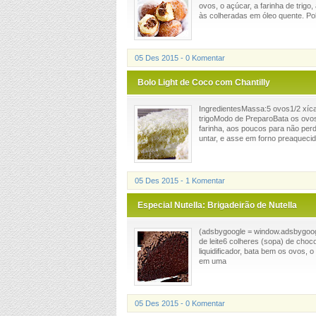
ovos, o açúcar, a farinha de trigo
às colheradas em óleo quente. Polv
05 Des 2015 - 0 Komentar
Bolo Light de Coco com Chantilly
IngredientesMassa:5 ovos1/2 xícar
trigoModo de PreparoBata os ovos 
farinha, aos poucos para não per
untar, e asse em forno preaquecido
05 Des 2015 - 1 Komentar
Especial Nutella: Brigadeirão de Nutella
(adsbygoogle = window.adsbygoogle
de leite6 colheres (sopa) de cho
liquidificador, bata bem os ovos, 
em uma
05 Des 2015 - 0 Komentar