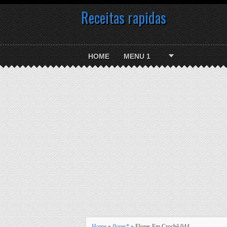
Receitas rapidas
HOME
MENU 1
Home
»
flores*
» Flores Em Crochê 044