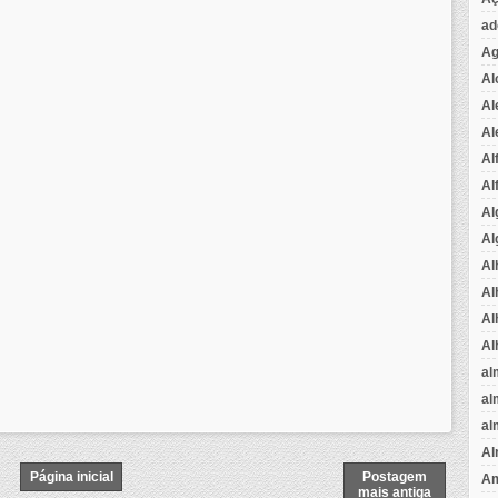
ad
Ag
Al
Al
Al
Al
Al
Al
Al
Al
Al
Al
Al
al
al
al
Al
Página inicial
Postagem
Am
mais antiga