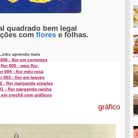
ral quadrado bem legal
ações com
flores
e folhas.
Links aprenda mais
 006 - flor em correntes
flor 005 - mini flor
or 004 - flor mini rosa
or 003 - flor em leques
02 - flor margarida simples
01 - flor margarida rainha
s em crochê com gráficos
gráfico