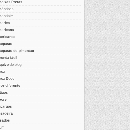
eixas Pretas
mêndoas
mendoim
erica
ericana
ericanos
tepasto
tepasto-de-pimentao
renda fácil
quivo do blog
roz
roz Doce
roz-diferente
tigos
vore
pargos
sadeira
sados
tum