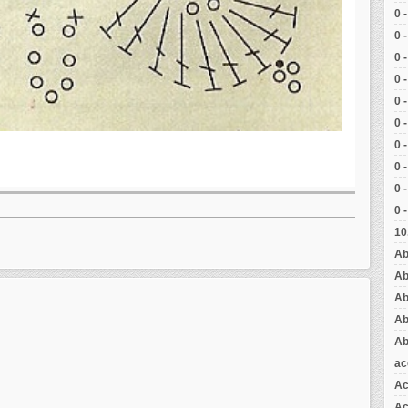
0 
0 
0 
0 
0 
0 
0 
0 
0 
0 
10
Ab
Ab
Ab
Ab
Ab
ac
Ac
Aç