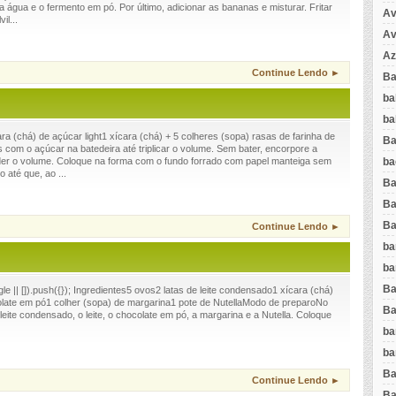
, a água e o fermento em pó. Por último, adicionar as bananas e misturar. Fritar
Av
il...
Av
Az
Continue Lendo ►
Ba
ba
ba
a (chá) de açúcar light1 xícara (chá) + 5 colheres (sopa) rasas de farinha de
Ba
com o açúcar na batedeira até triplicar o volume. Sem bater, encorpore a
ba
der o volume. Coloque na forma com o fundo forrado com papel manteiga sem
 até que, ao ...
Ba
Ba
Ba
Continue Lendo ►
ba
ba
Ba
 || []).push({}); Ingredientes5 ovos2 latas de leite condensado1 xícara (chá)
colate em pó1 colher (sopa) de margarina1 pote de NutellaModo de preparoNo
Ba
o leite condensado, o leite, o chocolate em pó, a margarina e a Nutella. Coloque
ba
ba
Ba
Continue Lendo ►
Ba