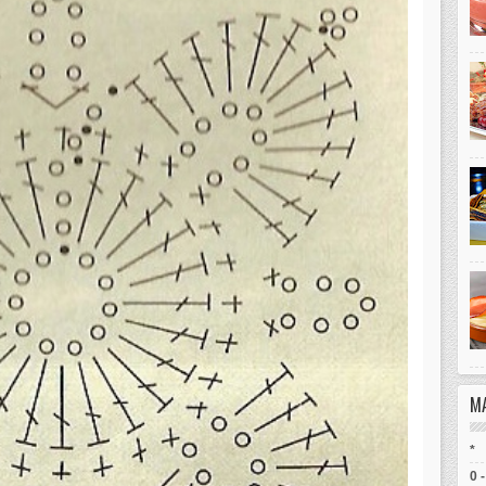
M
*
0 