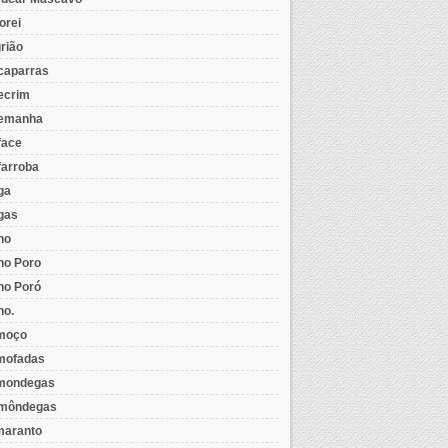
orei
rião
caparras
ecrim
emanha
face
farroba
ga
gas
ho
ho Poro
ho Poró
ho.
moço
mofadas
mondegas
môndegas
aranto