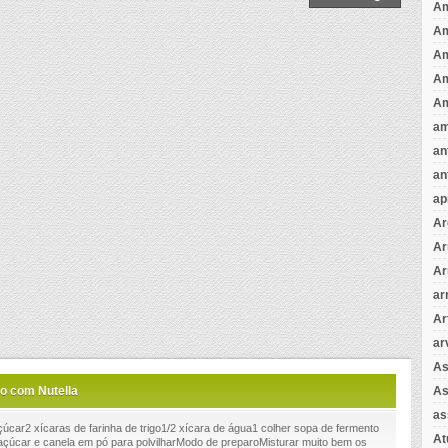
Am
A
A
Am
Am
am
an
an
ap
Ar
Ar
Ar
ar
Ar
ar
As
As
o com Nutella
as
çúcar2 xícaras de farinha de trigo1/2 xícara de água1 colher sopa de fermento
A
çúcar e canela em pó para polvilharModo de preparoMisturar muito bem os