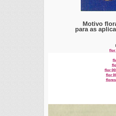
Motivo flo
para as aplic
flor
fl
fl
flor 0
flor 0
flore