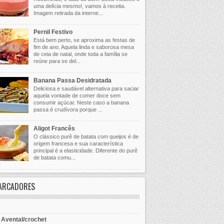
uma delícia mesmo!, vamos à receita.
Imagem retirada da interne...
Pernil Festivo
Está bem perto, se aproxima as festas de
fim de ano. Aquela linda e saborosa mesa
de ceia de natal, onde toda a família se
reúne para se del...
Banana Passa Desidratada
Deliciosa e saudável alternativa para saciar
aquela vontade de comer doce sem
consumir açúcar. Neste caso a banana
passa é crudívora porque ...
Aligot Francês
O clássico purê de batata com queijos é de
origem francesa e sua característica
principal é a elasticidade. Diferente do purê
de batata comu...
ARCADORES
- Avental/crochet