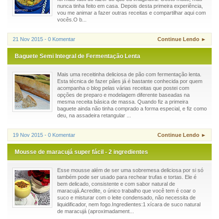
nunca tinha feito em casa. Depois desta primeira experiência,
vou me animar a fazer outras receitas e compartilhar aqui com
vocês.O b...
21 Nov 2015 - 0 Komentar
Continue Lendo ►
Baguete Semi Integral de Fermentação Lenta
Mais uma receitinha deliciosa de pão com fermentação lenta.
Esta técnica de fazer pães já é bastante conhecida por quem
acompanha o blog pelas várias receitas que postei com
opções de preparo e modelagem diferente baseadas na
mesma receita básica de massa. Quando fiz a primeira
baguete ainda não tinha comprado a forma especial, e fiz como
deu, na assadeira retangular ...
19 Nov 2015 - 0 Komentar
Continue Lendo ►
Mousse de maracujá super fácil - 2 ingredientes
Esse mousse além de ser uma sobremesa deliciosa por si só
também pode ser usado para rechear trufas e tortas. Ele é
bem delicado, consistente e com sabor natural de
maracujá.Acredite, o único trabalho que você tem é coar o
suco e misturar com o leite condensado, não necessita de
liquidificador, nem fogo.Ingredientes:1 xícara de suco natural
de maracujá (aproximadament...