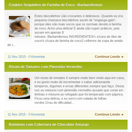
Cookies Sequinhos de Farinha de Coco - Barbarelismus
Estes biscoitinhos são crocantes e deliciosos. Quando eu era
pequena chamava biscoitinhos assim de “engasga-gato”,
porque eles são mais secos que os normais devido à farinha
de coco. Acho uma delícia! E ainda são super práticos, pois
assam em apenas 8
minutos. Barbarelismus.INGREDIENTES¼ xícara de óleo de
coco½ xícara de farinha de coco2 colheres de sopa de amido
de t...
11 Nov 2015 - 0 Komentar
Continue Lendo ►
Risoto de Tomates com Pimentão Vermelho
Um risoto de tomates é sempre muito bem vindo aqui em casa,
e eu gosto muito de incrementar o sabor adicionando
temperos, legumes e ervas diferentes sempre que faço. Desta
vez eu misturei com pimentão vermelho assado que cortei em
tirinhas e misturei ao refogado que foi temperado com páprica.
Ficou uma delícia, e eu servi com salada de folhas
verdes.Grau de dificuldad...
11 Nov 2015 - 0 Komentar
Continue Lendo ►
Bombons com Cobertura de Chocolate Amargo