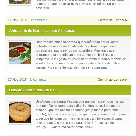
encontrar, vou comprar mais vezes e experimentar outras
possibilid...
17 Nov 2015 - 0 Komentar
Continue Lendo ►
Antepasto de Berinjela com Azeitonas
Uma receita muito saborosa que você pode servir como
entrada acompanhando fatias de pão francês quentinho,
torradinhas, pão sírio, ou como preferir. Aqui em casa
adoramos esta combinação de azeitonas, berinjela e
temperos, e eu gosto muito de usar também como recheio de
sanduíches, ou mesmo acompanhando saladas de folhas
verdes. Fica uma delícia, além de ser super prá...
17 Nov 2015 - 1 Komentar
Continue Lendo ►
Bolo de Arroz e um Adeus...
Um Adeus para uma Pessoa que me viu nascer, que me viu
crescer. Com quem passei dias inteiros na praia enquanto
criança, que me ensinou a nadar (um pouco à pata, mas
pronto), que me viu casar, e, de quem eu gostava muito, porra!
E sei que também por mim, tinha um carinho especial.Uma
pessoa que já não me chamará mais de “meu ratinho
Mickey”… Custa escrever estas palav...