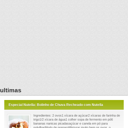
ultimas
Especial Nutella: Bolinho de Chuva Recheado com Nutella
Ingredientes: 2 ovos1 xícara de açúcar2 xícaras de farinha de
trigo1/2 xícara de água1 colher sopa de fermento em pó6
bananas nanicas picadasaçúcar e canela em pó para
polvilharModo de preparoMisturar muito bem os ovos, o