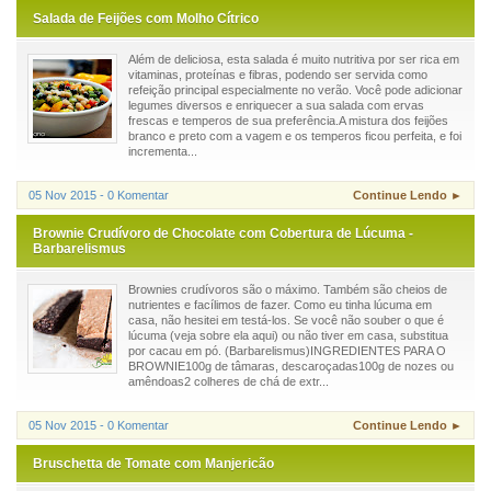
Salada de Feijões com Molho Cítrico
Além de deliciosa, esta salada é muito nutritiva por ser rica em
vitaminas, proteínas e fibras, podendo ser servida como
refeição principal especialmente no verão. Você pode adicionar
legumes diversos e enriquecer a sua salada com ervas
frescas e temperos de sua preferência.A mistura dos feijões
branco e preto com a vagem e os temperos ficou perfeita, e foi
incrementa...
05 Nov 2015 - 0 Komentar
Continue Lendo ►
Brownie Crudívoro de Chocolate com Cobertura de Lúcuma -
Barbarelismus
Brownies crudívoros são o máximo. Também são cheios de
nutrientes e facílimos de fazer. Como eu tinha lúcuma em
casa, não hesitei em testá-los. Se você não souber o que é
lúcuma (veja sobre ela aqui) ou não tiver em casa, substitua
por cacau em pó. (Barbarelismus)INGREDIENTES PARA O
BROWNIE100g de tâmaras, descaroçadas100g de nozes ou
amêndoas2 colheres de chá de extr...
05 Nov 2015 - 0 Komentar
Continue Lendo ►
Bruschetta de Tomate com Manjericão