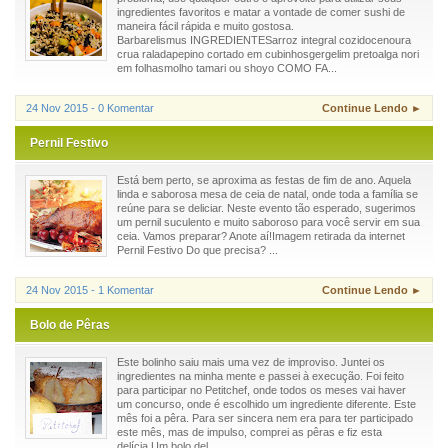
ingredientes favoritos e matar a vontade de comer sushi de
maneira fácil rápida e muito gostosa.
Barbarelismus INGREDIENTESarroz integral cozidocenoura
crua raladapepino cortado em cubinhosgergelim pretoalga nori
em folhasmolho tamari ou shoyo COMO FA...
24 Nov 2015 - 0 Komentar
Continue Lendo ►
Pernil Festivo
Está bem perto, se aproxima as festas de fim de ano. Aquela
linda e saborosa mesa de ceia de natal, onde toda a família se
reúne para se deliciar. Neste evento tão esperado, sugerimos
um pernil suculento e muito saboroso para você servir em sua
ceia. Vamos preparar? Anote aí!Imagem retirada da internet
Pernil Festivo Do que precisa? ...
24 Nov 2015 - 1 Komentar
Continue Lendo ►
Bolo de Pêras
Este bolinho saiu mais uma vez de improviso. Juntei os
ingredientes na minha mente e passei à execução. Foi feito
para participar no Petitchef, onde todos os meses vai haver
um concurso, onde é escolhido um ingrediente diferente. Este
mês foi a pêra. Para ser sincera nem era para ter participado
este mês, mas de impulso, comprei as pêras e fiz esta
delícia.Um bolo del...