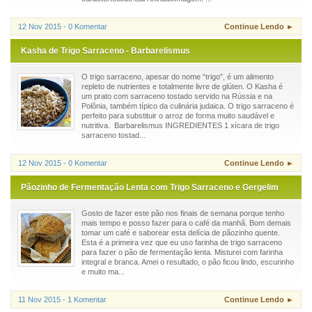
12 Nov 2015 - 0 Komentar
Continue Lendo ►
Kasha de Trigo Sarraceno - Barbarelismus
O trigo sarraceno, apesar do nome “trigo”, é um alimento
repleto de nutrientes e totalmente livre de glúten. O Kasha é
um prato com sarraceno tostado servido na Rússia e na
Polônia, também típico da culinária judaica. O trigo sarraceno é
perfeito para substituir o arroz de forma muito saudável e
nutritiva. Barbarelismus INGREDIENTES 1 xícara de trigo
sarraceno tostad...
12 Nov 2015 - 0 Komentar
Continue Lendo ►
Pãozinho de Fermentação Lenta com Trigo Sarraceno e Gergelim
Gosto de fazer este pão nos finais de semana porque tenho
mais tempo e posso fazer para o café da manhã. Bom demais
tomar um café e saborear esta delícia de pãozinho quente.
Esta é a primeira vez que eu uso farinha de trigo sarraceno
para fazer o pão de fermentação lenta. Misturei com farinha
integral e branca. Amei o resultado, o pão ficou lindo, escurinho
e muito ma...
11 Nov 2015 - 1 Komentar
Continue Lendo ►