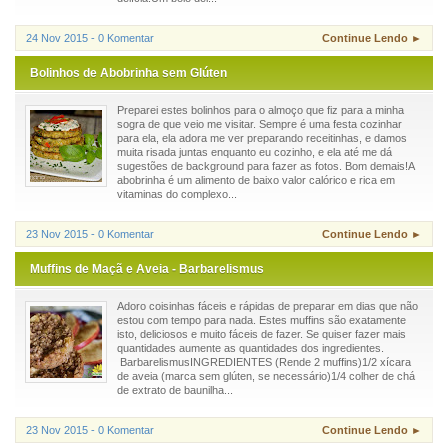
24 Nov 2015 - 0 Komentar
Continue Lendo ►
Bolinhos de Abobrinha sem Glúten
Preparei estes bolinhos para o almoço que fiz para a minha
sogra de que veio me visitar. Sempre é uma festa cozinhar
para ela, ela adora me ver preparando receitinhas, e damos
muita risada juntas enquanto eu cozinho, e ela até me dá
sugestões de background para fazer as fotos. Bom demais!A
abobrinha é um alimento de baixo valor calórico e rica em
vitaminas do complexo...
23 Nov 2015 - 0 Komentar
Continue Lendo ►
Muffins de Maçã e Aveia - Barbarelismus
Adoro coisinhas fáceis e rápidas de preparar em dias que não
estou com tempo para nada. Estes muffins são exatamente
isto, deliciosos e muito fáceis de fazer. Se quiser fazer mais
quantidades aumente as quantidades dos ingredientes.
BarbarelismusINGREDIENTES (Rende 2 muffins)1/2 xícara
de aveia (marca sem glúten, se necessário)1/4 colher de chá
de extrato de baunilha...
23 Nov 2015 - 0 Komentar
Continue Lendo ►