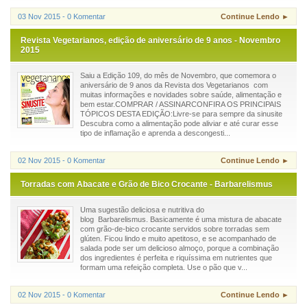
03 Nov 2015 - 0 Komentar
Continue Lendo ►
Revista Vegetarianos, edição de aniversário de 9 anos - Novembro
2015
Saiu a Edição 109, do mês de Novembro, que comemora o
aniversário de 9 anos da Revista dos Vegetarianos com
muitas informações e novidades sobre saúde, alimentação e
bem estar.COMPRAR / ASSINARCONFIRA OS PRINCIPAIS
TÓPICOS DESTA EDIÇÃO:Livre-se para sempre da sinusite
Descubra como a alimentação pode aliviar e até curar esse
tipo de inflamação e aprenda a descongesti...
02 Nov 2015 - 0 Komentar
Continue Lendo ►
Torradas com Abacate e Grão de Bico Crocante - Barbarelismus
Uma sugestão deliciosa e nutritiva do
blog Barbarelismus. Basicamente é uma mistura de abacate
com grão-de-bico crocante servidos sobre torradas sem
glúten. Ficou lindo e muito apetitoso, e se acompanhado de
salada pode ser um delicioso almoço, porque a combinação
dos ingredientes é perfeita e riquíssima em nutrientes que
formam uma refeição completa. Use o pão que v...
02 Nov 2015 - 0 Komentar
Continue Lendo ►