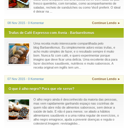
fresco quentinho, com torradas, como acompanhamento de
saladas, recheio de sanduíches ou como Você preferir. O ideal
é deixar na ...
08 Nov 2015 - 0 Komentar
Continue Lendo ►
Trufas de Café Expresso com Aveia - Barbarelismus
Uma receita muito interessante compartilhada pelo
blog Barbarelismus. Eu simplesmente adoro estas trufas, e
acho muito simples de fazer, e o resultado sempre é muito
bom. Nunca fiz com café, e quero experimentar porque
imagino que deve ficar uma delícia. Uma excelente dica para
fazer docinhos saudáveis, nutritivos e muito saborosos. A
receita original em inglês tem um...
07 Nov 2015 - 0 Komentar
Continue Lendo ►
O que é alho negro? Para que ele serve?
O alho negro ainda é desconhecido da maioria das pessoas,
mas vem rapidamente ganhando espaço nas cozinhas de
quem não abre mão de alimentos saborosos, sem deixar a
saúde de lado. E não é para menos: se aliado a hábitos
alimentares saudáveis e a uma rotina regular de exercícios, o
alho negro emagrece, ajuda a prevenir doenças e regula o
colesterol.Imagem: revistaglobo...