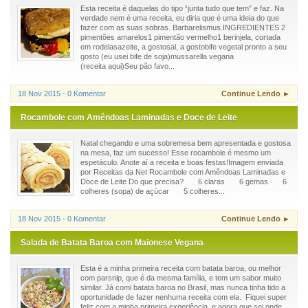
Esta receita é daquelas do tipo “junta tudo que tem” e faz. Na
verdade nem é uma receita, eu diria que é uma ideia do que
fazer com as suas sobras. Barbarelismus.INGREDIENTES 2
pimentões amarelos1 pimentão vermelho1 berinjela, cortada
em rodelasazeite, a gostosal, a gostobife vegetal pronto a seu
gosto (eu usei bife de soja)mussarella vegana
(receita aqui)Seu pão favo...
18 Nov 2015 - 0 Komentar
Continue Lendo ►
Rocambole com Amêndoas Laminadas e Doce de Leite
Natal chegando e uma sobremesa bem apresentada e gostosa
na mesa, faz um sucesso! Esse rocambole é mesmo um
espetáculo. Anote aí a receita e boas festas!Imagem enviada
por Receitas da Net Rocambole com Amêndoas Laminadas e
Doce de Leite Do que precisa? 6 claras 6 gemas 6
colheres (sopa) de açúcar 5 colheres...
18 Nov 2015 - 0 Komentar
Continue Lendo ►
Salada de Batata Baroa com Maionese Vegana
Esta é a minha primeira receita com batata baroa, ou melhor
com parsnip, que é da mesma família, e tem um sabor muito
similar. Já comi batata baroa no Brasil, mas nunca tinha tido a
oportunidade de fazer nenhuma receita com ela. Fiquei super
feliz com a minha primeira experiência, e agora que sei onde