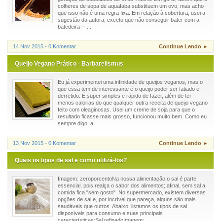
colheres de sopa de aquafaba substituem um ovo, mas acho
que isso não é uma regra fixa. Em relação à cobertura, usei a
sugestão da autora, exceto que não conseguir bater com a
batedeira -- ...
14 Nov 2015 - 0 Komentar
Continue Lendo ►
Queijo Vegano Prático - Barbarelismus
Eu já experimentei uma infinidade de queijos veganos, mas o
que essa tem de interessante é o queijo poder ser fatiado e
derretido. É super simples e rápido de fazer, além de ter
menos calorias do que qualquer outra receita de queijo vegano
feito com oleaginosas. Usei um creme de soja para que o
resultado ficasse mais grosso, funcionou muito bem. Como eu
sempre digo, a...
13 Nov 2015 - 0 Komentar
Continue Lendo ►
Quais os tipos de sal e como utilizá-los?
Imagem: zeroporcentoNa nossa alimentação o sal é parte
essencial, pois realça o sabor dos alimentos; afinal, sem sal a
comida fica "sem gosto". No supermercado, existem diversas
opções de sal e, por incrível que pareça, alguns são mais
saudáveis que outros. Abaixo, listamos os tipos de sal
disponíveis para consumo e suas principais
características:Sal refinadoImagem: ...