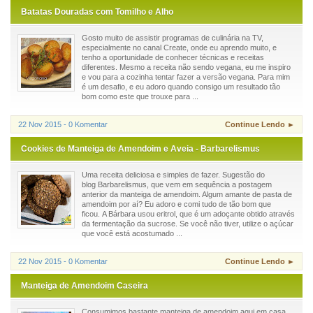
Batatas Douradas com Tomilho e Alho
Gosto muito de assistir programas de culinária na TV,
especialmente no canal Create, onde eu aprendo muito, e
tenho a oportunidade de conhecer técnicas e receitas
diferentes. Mesmo a receita não sendo vegana, eu me inspiro
e vou para a cozinha tentar fazer a versão vegana. Para mim
é um desafio, e eu adoro quando consigo um resultado tão
bom como este que trouxe para ...
22 Nov 2015 - 0 Komentar
Continue Lendo ►
Cookies de Manteiga de Amendoim e Aveia - Barbarelismus
Uma receita deliciosa e simples de fazer. Sugestão do
blog Barbarelismus, que vem em sequência a postagem
anterior da manteiga de amendoim. Algum amante de pasta de
amendoim por aí? Eu adoro e comi tudo de tão bom que
ficou. A Bárbara usou eritrol, que é um adoçante obtido através
da fermentação da sucrose. Se você não tiver, utilize o açúcar
que você está acostumado ...
22 Nov 2015 - 0 Komentar
Continue Lendo ►
Manteiga de Amendoim Caseira
Consumimos bastante manteiga de amendoim aqui em casa.