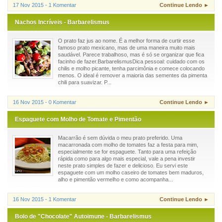
17 Nov 2015 - 1 Komentar
Continue Lendo ►
Nachos Incríveis - Barbarelismus
O prato faz jus ao nome. É a melhor forma de curtir esse
famoso prato mexicano, mas de uma maneira muito mais
saudável. Parece trabalhoso, mas é só se organizar que fica
facinho de fazer.BarbarelismusDica pessoal: cuidado com os
chilis e molho picante, tenha parcimônia e comece colocando
menos. O ideal é remover a maioria das sementes da pimenta
chili para suavizar. P...
16 Nov 2015 - 0 Komentar
Continue Lendo ►
Espaguete com Molho de Tomate e Pimentão
Macarrão é sem dúvida o meu prato preferido. Uma
macarronada com molho de tomates faz a festa para mim,
especialmente se for espaguete. Tanto para uma refeição
rápida como para algo mais especial, vale a pena investir
neste prato simples de fazer e delicioso. Eu servi este
espaguete com um molho caseiro de tomates bem maduros,
alho e pimentão vermelho e como acompanha...
16 Nov 2015 - 1 Komentar
Continue Lendo ►
Bolo de "Chocolate" Autoimune - Barbarelismus