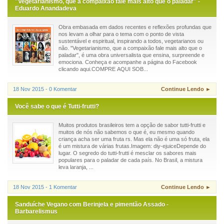
"Vegetarianismo, que a compaixão fale mais alto que o paladar" -
Eduardo Anandadeva
Obra embasada em dados recentes e reflexões profundas que
nos levam a olhar para o tema com o ponto de vista
sustentável e espiritual, inspirando a todos, vegetarianos ou
não. "Vegetarianismo, que a compaixão fale mais alto que o
paladar", é uma obra universalista que ensina, surpreende e
emociona. Conheça e acompanhe a página do Facebook
clicando aqui.COMPRE AQUI SOB...
18 Nov 2015 - 0 Komentar
Continue Lendo ►
Você sabe o que é Tutti-frutti?
Muitos produtos brasileiros tem a opção de sabor tutti-frutti e
muitos de nós não sabemos o que é, eu mesmo quando
criança acha ser uma fruta rs. Mas ela não é uma só fruta, ela
é um mistura de várias frutas.Imagem: diy-ejuiceDepende do
lugar. O segredo do tutti-frutti é mesclar os sabores mais
populares para o paladar de cada país. No Brasil, a mistura
leva laranja, ...
18 Nov 2015 - 1 Komentar
Continue Lendo ►
Sanduíche Vegano com Berinjela e pimentão Assado -
Barbarelismus