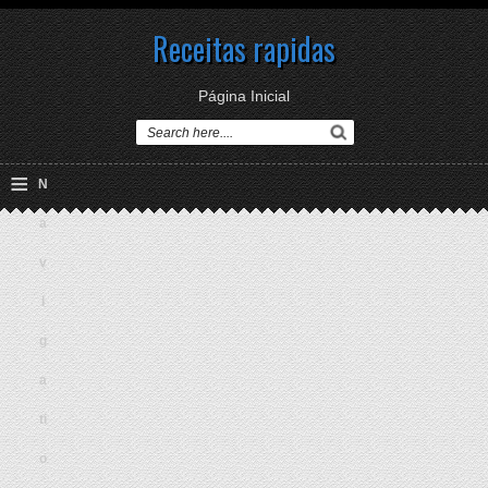
Receitas rapidas
Página Inicial
≡
N
a
v
i
g
a
ti
o