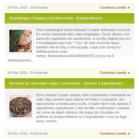
07 Nov 2015 - 0 Komentar
Continue Lendo ►
Hambúrguer Vegano com Beterraba - Barbarelismus
Esse hambúrguer é bom demais! O sabor defumado é incrível.
Eu venho mantendo lotes dele congelados. Ficam ótimos com
pasta de cogumelos em sanduíches. A versão original usa ovo
e foi adaptada aqui com * "ovo" de chia. A versão daqui
também não foi frita, e sim assada, o que com certeza é
definitivamente muito
melhor. BarbarelismusINGREDIENTES (cerca de 6
hambúrgueres)...
06 Nov 2015 - 0 Komentar
Continue Lendo ►
Recheio de chocolate super consistente - Apenas 3 ingredientes
Esse recheio é super sedoso, bem consistente e resistente ao
calor, faço sempre para colocar em bolos e cupcakes, vim
aqui ensinar a receita para vocês, é super fácil e são apenas 3
ingredientes.Ingredientes:1 lata de leite condensado1 caixinha
de creme de leite5 colheres (de sopa) de chocolate em
póModo de preparo:Misture os 3 ingredientes e leve ao fogo
baixo, mexen...
06 Nov 2015 - 0 Komentar
Continue Lendo ►