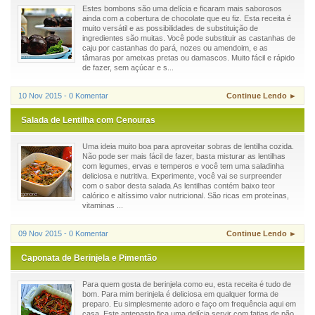
Estes bombons são uma delícia e ficaram mais saborosos
ainda com a cobertura de chocolate que eu fiz. Esta receita é
muito versátil e as possibilidades de substituição de
ingredientes são muitas. Você pode substituir as castanhas de
caju por castanhas do pará, nozes ou amendoim, e as
tâmaras por ameixas pretas ou damascos. Muito fácil e rápido
de fazer, sem açúcar e s...
10 Nov 2015 - 0 Komentar
Continue Lendo ►
Salada de Lentilha com Cenouras
Uma ideia muito boa para aproveitar sobras de lentilha cozida.
Não pode ser mais fácil de fazer, basta misturar as lentilhas
com legumes, ervas e temperos e você tem uma saladinha
deliciosa e nutritiva. Experimente, você vai se surpreender
com o sabor desta salada.As lentilhas contém baixo teor
calórico e altíssimo valor nutricional. São ricas em proteínas,
vitaminas ...
09 Nov 2015 - 0 Komentar
Continue Lendo ►
Caponata de Berinjela e Pimentão
Para quem gosta de berinjela como eu, esta receita é tudo de
bom. Para mim berinjela é deliciosa em qualquer forma de
preparo. Eu simplesmente adoro e faço om frequência aqui em
casa. Este antepasto fica uma delícia servir com fatias de pão