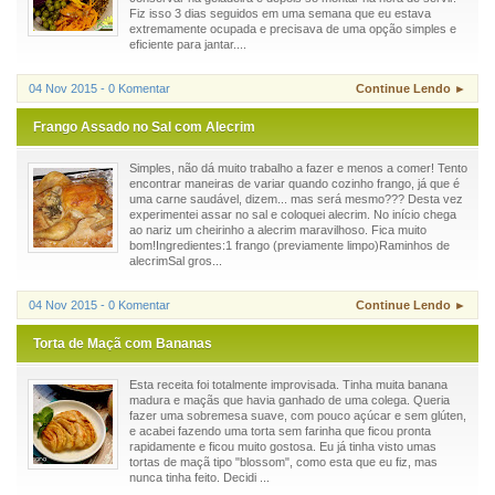
Fiz isso 3 dias seguidos em uma semana que eu estava
extremamente ocupada e precisava de uma opção simples e
eficiente para jantar....
04 Nov 2015 - 0 Komentar
Continue Lendo ►
Frango Assado no Sal com Alecrim
Simples, não dá muito trabalho a fazer e menos a comer! Tento
encontrar maneiras de variar quando cozinho frango, já que é
uma carne saudável, dizem... mas será mesmo??? Desta vez
experimentei assar no sal e coloquei alecrim. No início chega
ao nariz um cheirinho a alecrim maravilhoso. Fica muito
bom!Ingredientes:1 frango (previamente limpo)Raminhos de
alecrimSal gros...
04 Nov 2015 - 0 Komentar
Continue Lendo ►
Torta de Maçã com Bananas
Esta receita foi totalmente improvisada. Tinha muita banana
madura e maçãs que havia ganhado de uma colega. Queria
fazer uma sobremesa suave, com pouco açúcar e sem glúten,
e acabei fazendo uma torta sem farinha que ficou pronta
rapidamente e ficou muito gostosa. Eu já tinha visto umas
tortas de maçã tipo "blossom", como esta que eu fiz, mas
nunca tinha feito. Decidi ...