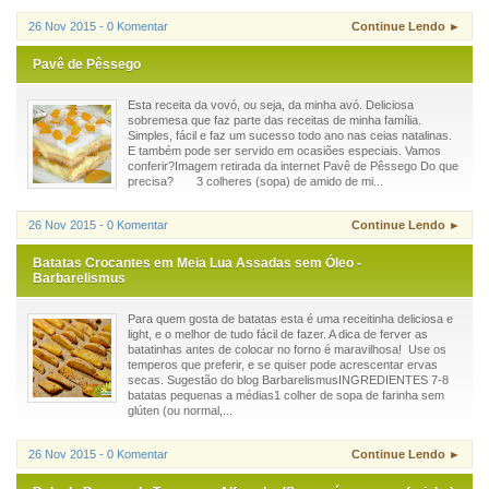
26 Nov 2015 - 0 Komentar
Continue Lendo ►
Pavê de Pêssego
Esta receita da vovó, ou seja, da minha avó. Deliciosa
sobremesa que faz parte das receitas de minha família.
Simples, fácil e faz um sucesso todo ano nas ceias natalinas.
E também pode ser servido em ocasiões especiais. Vamos
conferir?Imagem retirada da internet Pavê de Pêssego Do que
precisa? 3 colheres (sopa) de amido de mi...
26 Nov 2015 - 0 Komentar
Continue Lendo ►
Batatas Crocantes em Meia Lua Assadas sem Óleo -
Barbarelismus
Para quem gosta de batatas esta é uma receitinha deliciosa e
light, e o melhor de tudo fácil de fazer. A dica de ferver as
batatinhas antes de colocar no forno é maravilhosa! Use os
temperos que preferir, e se quiser pode acrescentar ervas
secas. Sugestão do blog BarbarelismusINGREDIENTES 7-8
batatas pequenas a médias1 colher de sopa de farinha sem
glúten (ou normal,...
26 Nov 2015 - 0 Komentar
Continue Lendo ►