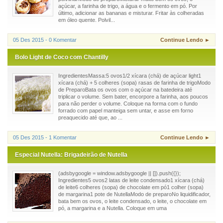
açúcar, a farinha de trigo, a água e o fermento em pó. Por
último, adicionar as bananas e misturar. Fritar às colheradas
em óleo quente. Polvil...
05 Des 2015 - 0 Komentar
Continue Lendo ►
Bolo Light de Coco com Chantilly
IngredientesMassa:5 ovos1/2 xícara (chá) de açúcar light1
xícara (chá) + 5 colheres (sopa) rasas de farinha de trigoModo
de PreparoBata os ovos com o açúcar na batedeira até
triplicar o volume. Sem bater, encorpore a farinha, aos poucos
para não perder o volume. Coloque na forma com o fundo
forrado com papel manteiga sem untar, e asse em forno
preaquecido até que, ao ...
05 Des 2015 - 1 Komentar
Continue Lendo ►
Especial Nutella: Brigadeirão de Nutella
(adsbygoogle = window.adsbygoogle || []).push({});
Ingredientes5 ovos2 latas de leite condensado1 xícara (chá)
de leite6 colheres (sopa) de chocolate em pó1 colher (sopa)
de margarina1 pote de NutellaModo de preparoNo liquidificador,
bata bem os ovos, o leite condensado, o leite, o chocolate em
pó, a margarina e a Nutella. Coloque em uma