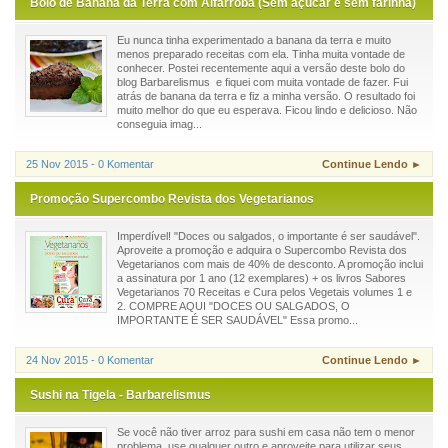
Bolo de Banana da Terra com Alfarroba (Sem açúcar e sem farinha)
Eu nunca tinha experimentado a banana da terra e muito
menos preparado receitas com ela. Tinha muita vontade de
conhecer. Postei recentemente aqui a versão deste bolo do
blog Barbarelismus e fiquei com muita vontade de fazer. Fui
atrás de banana da terra e fiz a minha versão. O resultado foi
muito melhor do que eu esperava. Ficou lindo e delicioso. Não
conseguia imag...
25 Nov 2015 - 0 Komentar
Continue Lendo ►
Promoção Supercombo Revista dos Vegetarianos
Imperdível! "Doces ou salgados, o importante é ser saudável".
Aproveite a promoção e adquira o Supercombo Revista dos
Vegetarianos com mais de 40% de desconto. A promoção inclui
a assinatura por 1 ano (12 exemplares) + os livros Sabores
Vegetarianos 70 Receitas e Cura pelos Vegetais volumes 1 e
2. COMPRE AQUI "DOCES OU SALGADOS, O
IMPORTANTE É SER SAUDÁVEL" Essa promo...
24 Nov 2015 - 0 Komentar
Continue Lendo ►
Sushi na Tigela - Barbarelismus
Se você não tiver arroz para sushi em casa não tem o menor
problema, use qualquer outro e aproveite para utilizar seus