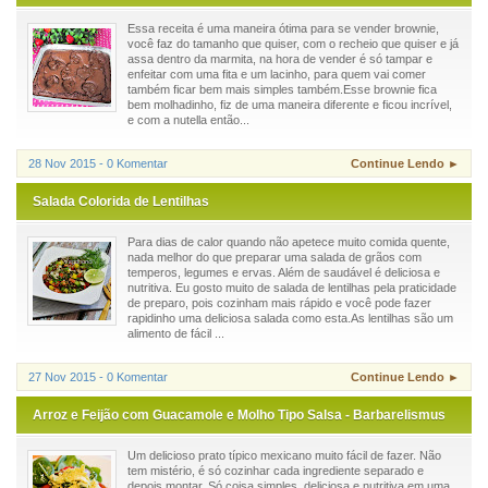
Essa receita é uma maneira ótima para se vender brownie,
você faz do tamanho que quiser, com o recheio que quiser e já
assa dentro da marmita, na hora de vender é só tampar e
enfeitar com uma fita e um lacinho, para quem vai comer
também ficar bem mais simples também.Esse brownie fica
bem molhadinho, fiz de uma maneira diferente e ficou incrível,
e com a nutella então...
28 Nov 2015 - 0 Komentar
Continue Lendo ►
Salada Colorida de Lentilhas
Para dias de calor quando não apetece muito comida quente,
nada melhor do que preparar uma salada de grãos com
temperos, legumes e ervas. Além de saudável é deliciosa e
nutritiva. Eu gosto muito de salada de lentilhas pela praticidade
de preparo, pois cozinham mais rápido e você pode fazer
rapidinho uma deliciosa salada como esta.As lentilhas são um
alimento de fácil ...
27 Nov 2015 - 0 Komentar
Continue Lendo ►
Arroz e Feijão com Guacamole e Molho Tipo Salsa - Barbarelismus
Um delicioso prato típico mexicano muito fácil de fazer. Não
tem mistério, é só cozinhar cada ingrediente separado e
depois montar. Só coisa simples, deliciosa e nutritiva em uma