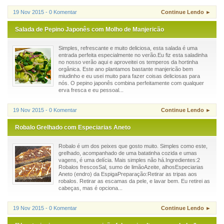
19 Nov 2015 - 0 Komentar
Continue Lendo ►
Salada de Pepino Japonês com Molho de Manjericão
Simples, refrescante e muito deliciosa, esta salada é uma
entrada perfeita especialmente no verão.Eu fiz esta saladinha
no nosso verão aqui e aproveitei os temperos da hortinha
orgânica. Este ano plantamos bastante manjericão bem
miudinho e eu usei muito para fazer coisas deliciosas para
nós. O pepino japonês combina perfeitamente com qualquer
erva fresca e eu pessoal...
19 Nov 2015 - 0 Komentar
Continue Lendo ►
Robalo Grelhado com Especiarias Aneto
Robalo é um dos peixes que gosto muito. Simples como este,
grelhado, acompanhado de uma batatinha cozida e umas
vagens, é uma delícia. Mais simples não há.Ingredientes:2
Robalos frescosSal, sumo de limãoAzeite, alhosEspeciarias
Aneto (endro) da EspigaPreparação:Retirar as tripas aos
robalos. Retirar as escamas da pele, e lavar bem. Eu retirei as
cabeças, mas é opciona...
19 Nov 2015 - 0 Komentar
Continue Lendo ►