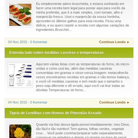
Eu simplesmente adoro bruschetta, e estava sonhando em
fazer uma receita bem legal para postar aqui para vocês da
minha preferida, que é a mais simples, com tomate, alho e
manjericão fresco. Usei o manjericão da nossa hortinha,
aproveitei os últimos galhos para esta receita. Ficou uma
delícia, e eu quero repetir a receita com algumas variações de
ingredientes.Bruschet...
04 Nov 2015 - 0 Komentar
Continue Lendo ►
Entenda tudo sobre medidas caseiras e temperaturas
Aqui tem várias listas com as temperaturas do forno, do micro-
ondas e como usá-las, além das medidas caseiras
convertidas em gramas e visse-versa.Imagem: metacolherAs
vezes encontramos receitas em gramas e não temos balança,
e você vê medidas caseiras e tem medo que o tamanho o
peso seja diferente e dê errado, aqui você vai tirar todas as
dúvidas.Temperaturas do forno...
04 Nov 2015 - 0 Komentar
Continue Lendo ►
Tigela de Lentilhas com Homus de Pimentão Assado
Quando via foto dessa tigela pensei imediatamente: meu Deus,
tão fácil e tão nutritivo! Tem quinoa, folhas verdes, vegetais
crus… Você pode cozinhar/preparar tudo separadamente,
conservar na geladeira e depois só montar na hora de servir.