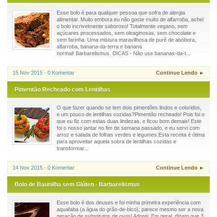
Esse bolo é para qualquer pessoa que sofra de alergia
alimentar. Muito embora eu não goste muito de alfarroba, achei
o bolo incrivelmente saboroso! Totalmente vegano, sem
açúcares processados, sem oleaginosas, sem chocolate e
sem farinha. Uma mistura maravilhosa de purê de abóbora,
alfarroba, banana-da-terra e banana
normal! Barbarelismus. DICAS - Não use bananas-da-t...
15 Nov 2015 - 0 Komentar
Continue Lendo ►
Pimentão Recheado com Lentilhas
O que fazer quando se tem dois pimentões lindos e coloridos,
e um pouco de lentilhas cozidas?Pimentão recheado! Pois foi o
que eu fiz com estas duas lindezas, e ficou bom demais! Este
foi o nosso jantar no fim de semana passado, e eu servi com
arroz e salada de folhas verdes e legumes.Esta receita é ótima
para aproveitar aquela sobra de lentilhas cozidas e
transformar...
14 Nov 2015 - 0 Komentar
Continue Lendo ►
Bolo de Baunilha sem Glúten - Barbarelismus
Esse bolo é dos deuses e foi minha primeira experiência com
aquafaba (a água do grão-de-bico); parece mesmo ser a nova
geração de substitutos de ovos! Adorei. Em geral, dizem que 3