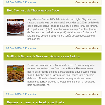
05 Des 2015 - 0 Komentar
Continue Lendo ►
Bolo Cremoso de Chocolate com Coco
IngredientesCreme:200ml de leite de coco light100g de coco
ralado1 lata de leite condensado3 ovosMassa:200ml de leite de
coco light2 xícaras (chá) de açúcar3 xícaras (chá) de farinha
de trigo1 xícara (chá) de achocolatado em pó1 colher (sopa)
de fermento em pó2 xícaras (chá) de leite4 ovosCobertura:1
lata de leite condensado1 xícara (chá) de achocolatado em
póCoco ral...
05 Des 2015 - 0 Komentar
Continue Lendo ►
Muffim de Banana da Terra sem Açúcar e sem Farinha
Estou encantada com a banana da terra. Esta é a segunda
receita que eu faço que ficou maravilhosa. Recentemente
postei esta receita do blog Barbarelismus aqui, e achei muito
fácil. O bolinho que a Bárbara fez ficou muito fofo e parecia
delicioso. Fiquei sonhando em fazer, e quando encontrei
banana da terra verde eu fiz estes muffins com a receita do
bolo da Bárbara. M...
29 Nov 2015 - 0 Komentar
Continue Lendo ►
Brownie na marmita recheado com Nutella