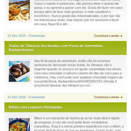
Como o marido é americano, não precisa dizer o quanto ele
gosta, e eu aprendi a gostar com ele. Gosto de fazer em casa
porque além de ficar mais gostoso, é mais saudável e
econômico. Nunca gostei das industrializadas, e por isto não
me interessava muito, mas depois que me aventurei a fazer
em casa, fiquei fã e até...
21 Nov 2015 - 0 Komentar
Continue Lendo ►
Trufas de Tâmaras Recheadas com Pasta de Amendoim -
Barbarelismus
Sou fã de pasta de amendoim, então não foi surpresa
nenhuma ter devorado essas trufas. As tâmaras são o
segredo quando se procura um gosto caramelado nos doces.
Usei meu chocolate crudívoro caseiro de óleo de coco para a
cobertura, mas você pode usar qualquer chocolate vegano da
sua preferência. BarbarelismusINGREDIENTES (Rende 8
porções)8 tâmaras tipo Medjool (ou nor...
21 Nov 2015 - 0 Komentar
Continue Lendo ►
Bifum com Legumes Refogados
Bifum é um macarrão de farinha de arroz muito fácil e rápido
de preparar, e com ele você pode fazer verdadeiras
maravilhas. Esta é a minha primeira experiência com o bifum, e
foi mais fácil de fazer do que eu imaginava. Gosto muito, mas