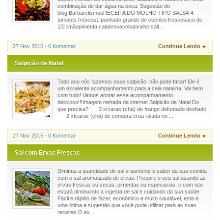
combinação de dar água na boca. Sugestão do
blog BarbarelismusRECEITA DO MOLHO TIPO SALSA 4
tomates frescos1 punhado grande de coentro frescosuco de
1/2 limãopimenta calabresacebola/alho salt...
27 Nov 2015 - 0 Komentar
Continue Lendo ►
Salpicão de Natal
Todo ano nós fazemos esse salpicão, não pode faltar! Ele é
um excelente acompanhamento para a ceia natalina. Vai bem
com tudo! Vamos anotar esse acompanhamento
delicioso!!!Imagem retirada da internet Salpicão de Natal Do
que precisa? 3 xícaras (chá) de frango defumado desfiado
2 xícaras (chá) de cenoura crua ralada no ...
27 Nov 2015 - 0 Komentar
Continue Lendo ►
Sal com Ervas Frescas
Diminua a quantidade de sal e aumente o sabor da sua comida
com o sal aromatizado de ervas. Prepare o seu sal usando as
ervas frescas ou secas, pimentas ou especiarias, e com isto
estará diminuindo a ingesta de sal e cuidando da sua saúde.
Fácil e rápido de fazer, econômico e muito saudável, esta é
uma ótima e sugestão que você pode utilizar para as suas
receitas.O ex...