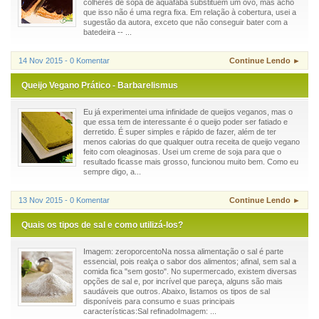
colheres de sopa de aquafaba substituem um ovo, mas acho
que isso não é uma regra fixa. Em relação à cobertura, usei a
sugestão da autora, exceto que não conseguir bater com a
batedeira -- ...
14 Nov 2015 - 0 Komentar
Continue Lendo ►
Queijo Vegano Prático - Barbarelismus
Eu já experimentei uma infinidade de queijos veganos, mas o
que essa tem de interessante é o queijo poder ser fatiado e
derretido. É super simples e rápido de fazer, além de ter
menos calorias do que qualquer outra receita de queijo vegano
feito com oleaginosas. Usei um creme de soja para que o
resultado ficasse mais grosso, funcionou muito bem. Como eu
sempre digo, a...
13 Nov 2015 - 0 Komentar
Continue Lendo ►
Quais os tipos de sal e como utilizá-los?
Imagem: zeroporcentoNa nossa alimentação o sal é parte
essencial, pois realça o sabor dos alimentos; afinal, sem sal a
comida fica "sem gosto". No supermercado, existem diversas
opções de sal e, por incrível que pareça, alguns são mais
saudáveis que outros. Abaixo, listamos os tipos de sal
disponíveis para consumo e suas principais
características:Sal refinadoImagem: ...