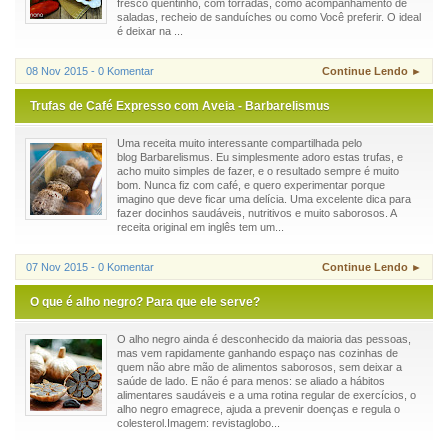
fresco quentinho, com torradas, como acompanhamento de
saladas, recheio de sanduíches ou como Você preferir. O ideal
é deixar na ...
08 Nov 2015 - 0 Komentar
Continue Lendo ►
Trufas de Café Expresso com Aveia - Barbarelismus
Uma receita muito interessante compartilhada pelo
blog Barbarelismus. Eu simplesmente adoro estas trufas, e
acho muito simples de fazer, e o resultado sempre é muito
bom. Nunca fiz com café, e quero experimentar porque
imagino que deve ficar uma delícia. Uma excelente dica para
fazer docinhos saudáveis, nutritivos e muito saborosos. A
receita original em inglês tem um...
07 Nov 2015 - 0 Komentar
Continue Lendo ►
O que é alho negro? Para que ele serve?
O alho negro ainda é desconhecido da maioria das pessoas,
mas vem rapidamente ganhando espaço nas cozinhas de
quem não abre mão de alimentos saborosos, sem deixar a
saúde de lado. E não é para menos: se aliado a hábitos
alimentares saudáveis e a uma rotina regular de exercícios, o
alho negro emagrece, ajuda a prevenir doenças e regula o
colesterol.Imagem: revistaglobo...