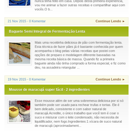
nunca tinha feito em casa. Depois desta primeira experiência,
vou me animar a fazer outras receitas e compartilhar aqui com
vocês.O b...
21 Nov 2015 - 0 Komentar
Continue Lendo ►
Baguete Semi Integral de Fermentação Lenta
Mais uma receitinha deliciosa de pão com fermentação lenta.
Esta técnica de fazer pães já é bastante conhecida por quem
acompanha o blog pelas várias receitas que postei com
opções de preparo e modelagem diferente baseadas na
mesma receita básica de massa. Quando fiz a primeira
baguete ainda não tinha comprado a forma especial, e fiz como
deu, na assadeira retangular ...
19 Nov 2015 - 0 Komentar
Continue Lendo ►
Mousse de maracujá super fácil - 2 ingredientes
Esse mousse além de ser uma sobremesa deliciosa por si só
também pode ser usado para rechear trufas e tortas. Ele é
bem delicado, consistente e com sabor natural de
maracujá.Acredite, o único trabalho que você tem é coar o
suco e misturar com o leite condensado, não necessita de
liquidificador, nem fogo.Ingredientes:1 xícara de suco natural
de maracujá (aproximadament...