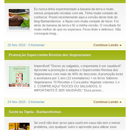
Eu nunca tinha experimentado a banana da terra e muito
menos preparado receitas com ela. Tinha muita vontade de
conhecer. Postei recentemente aqui a versão deste bolo do
blog Barbarelismus e fiquei com muita vontade de fazer. Fui
atrás de banana da terra e fiz a minha versão. O resultado foi
muito melhor do que eu esperava. Ficou lindo e delicioso. Não
conseguia imag...
25 Nov 2015 - 0 Komentar
Continue Lendo ►
Promoção Supercombo Revista dos Vegetarianos
Imperdível! "Doces ou salgados, o importante é ser saudável".
Aproveite a promoção e adquira o Supercombo Revista dos
Vegetarianos com mais de 40% de desconto. A promoção inclui
a assinatura por 1 ano (12 exemplares) + os livros Sabores
Vegetarianos 70 Receitas e Cura pelos Vegetais volumes 1 e
2. COMPRE AQUI "DOCES OU SALGADOS, O
IMPORTANTE É SER SAUDÁVEL" Essa promo...
24 Nov 2015 - 0 Komentar
Continue Lendo ►
Sushi na Tigela - Barbarelismus
Se você não tiver arroz para sushi em casa não tem o menor
problema, use qualquer outro e aproveite para utilizar seus