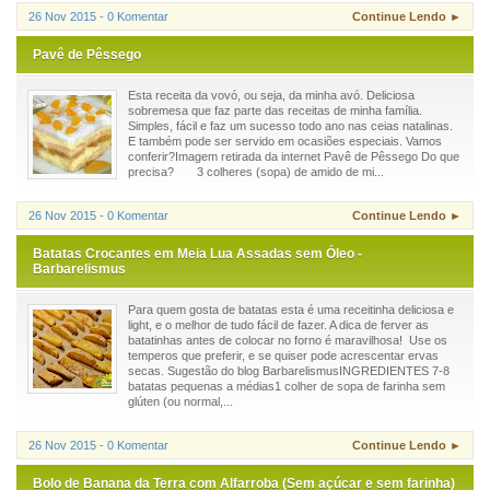
26 Nov 2015 - 0 Komentar
Continue Lendo ►
Pavê de Pêssego
Esta receita da vovó, ou seja, da minha avó. Deliciosa
sobremesa que faz parte das receitas de minha família.
Simples, fácil e faz um sucesso todo ano nas ceias natalinas.
E também pode ser servido em ocasiões especiais. Vamos
conferir?Imagem retirada da internet Pavê de Pêssego Do que
precisa? 3 colheres (sopa) de amido de mi...
26 Nov 2015 - 0 Komentar
Continue Lendo ►
Batatas Crocantes em Meia Lua Assadas sem Óleo -
Barbarelismus
Para quem gosta de batatas esta é uma receitinha deliciosa e
light, e o melhor de tudo fácil de fazer. A dica de ferver as
batatinhas antes de colocar no forno é maravilhosa! Use os
temperos que preferir, e se quiser pode acrescentar ervas
secas. Sugestão do blog BarbarelismusINGREDIENTES 7-8
batatas pequenas a médias1 colher de sopa de farinha sem
glúten (ou normal,...
26 Nov 2015 - 0 Komentar
Continue Lendo ►
Bolo de Banana da Terra com Alfarroba (Sem açúcar e sem farinha)