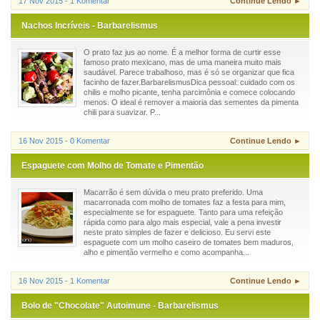
17 Nov 2015 - 1 Komentar
Continue Lendo ►
Nachos Incríveis - Barbarelismus
O prato faz jus ao nome. É a melhor forma de curtir esse
famoso prato mexicano, mas de uma maneira muito mais
saudável. Parece trabalhoso, mas é só se organizar que fica
facinho de fazer.BarbarelismusDica pessoal: cuidado com os
chilis e molho picante, tenha parcimônia e comece colocando
menos. O ideal é remover a maioria das sementes da pimenta
chili para suavizar. P...
16 Nov 2015 - 0 Komentar
Continue Lendo ►
Espaguete com Molho de Tomate e Pimentão
Macarrão é sem dúvida o meu prato preferido. Uma
macarronada com molho de tomates faz a festa para mim,
especialmente se for espaguete. Tanto para uma refeição
rápida como para algo mais especial, vale a pena investir
neste prato simples de fazer e delicioso. Eu servi este
espaguete com um molho caseiro de tomates bem maduros,
alho e pimentão vermelho e como acompanha...
16 Nov 2015 - 1 Komentar
Continue Lendo ►
Bolo de "Chocolate" Autoimune - Barbarelismus