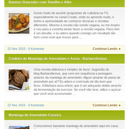
Batatas Douradas com Tomilho e Alho
Gosto muito de assistir programas de culinária na TV,
especialmente no canal Create, onde eu aprendo muito, e
tenho a oportunidade de conhecer técnicas e receitas
diferentes. Mesmo a receita não sendo vegana, eu me inspiro
e vou para a cozinha tentar fazer a versão vegana. Para mim
é um desafio, e eu adoro quando consigo um resultado tão
bom como este que trouxe para ...
22 Nov 2015 - 0 Komentar
Continue Lendo ►
Cookies de Manteiga de Amendoim e Aveia - Barbarelismus
Uma receita deliciosa e simples de fazer. Sugestão do
blog Barbarelismus, que vem em sequência a postagem
anterior da manteiga de amendoim. Algum amante de pasta de
amendoim por aí? Eu adoro e comi tudo de tão bom que
ficou. A Bárbara usou eritrol, que é um adoçante obtido através
da fermentação da sucrose. Se você não tiver, utilize o açúcar
que você está acostumado ...
22 Nov 2015 - 0 Komentar
Continue Lendo ►
Manteiga de Amendoim Caseira
Consumimos bastante manteiga de amendoim aqui em casa.