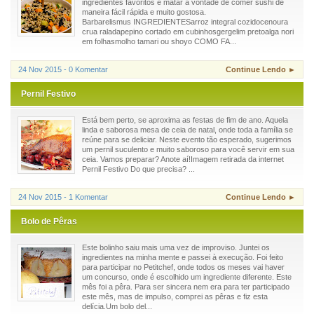
ingredientes favoritos e matar a vontade de comer sushi de
maneira fácil rápida e muito gostosa.
Barbarelismus INGREDIENTESarroz integral cozidocenoura
crua raladapepino cortado em cubinhosgergelim pretoalga nori
em folhasmolho tamari ou shoyo COMO FA...
24 Nov 2015 - 0 Komentar
Continue Lendo ►
Pernil Festivo
Está bem perto, se aproxima as festas de fim de ano. Aquela
linda e saborosa mesa de ceia de natal, onde toda a família se
reúne para se deliciar. Neste evento tão esperado, sugerimos
um pernil suculento e muito saboroso para você servir em sua
ceia. Vamos preparar? Anote aí!Imagem retirada da internet
Pernil Festivo Do que precisa? ...
24 Nov 2015 - 1 Komentar
Continue Lendo ►
Bolo de Pêras
Este bolinho saiu mais uma vez de improviso. Juntei os
ingredientes na minha mente e passei à execução. Foi feito
para participar no Petitchef, onde todos os meses vai haver
um concurso, onde é escolhido um ingrediente diferente. Este
mês foi a pêra. Para ser sincera nem era para ter participado
este mês, mas de impulso, comprei as pêras e fiz esta
delícia.Um bolo del...