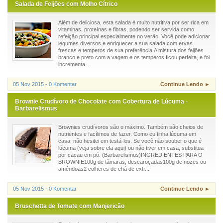
Salada de Feijões com Molho Cítrico
Além de deliciosa, esta salada é muito nutritiva por ser rica em
vitaminas, proteínas e fibras, podendo ser servida como
refeição principal especialmente no verão. Você pode adicionar
legumes diversos e enriquecer a sua salada com ervas
frescas e temperos de sua preferência.A mistura dos feijões
branco e preto com a vagem e os temperos ficou perfeita, e foi
incrementa...
05 Nov 2015 - 0 Komentar
Continue Lendo ►
Brownie Crudívoro de Chocolate com Cobertura de Lúcuma -
Barbarelismus
Brownies crudívoros são o máximo. Também são cheios de
nutrientes e facílimos de fazer. Como eu tinha lúcuma em
casa, não hesitei em testá-los. Se você não souber o que é
lúcuma (veja sobre ela aqui) ou não tiver em casa, substitua
por cacau em pó. (Barbarelismus)INGREDIENTES PARA O
BROWNIE100g de tâmaras, descaroçadas100g de nozes ou
amêndoas2 colheres de chá de extr...
05 Nov 2015 - 0 Komentar
Continue Lendo ►
Bruschetta de Tomate com Manjericão