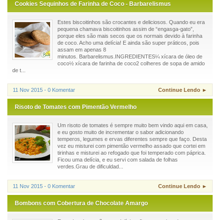
Cookies Sequinhos de Farinha de Coco - Barbarelismus
Estes biscoitinhos são crocantes e deliciosos. Quando eu era
pequena chamava biscoitinhos assim de “engasga-gato”,
porque eles são mais secos que os normais devido à farinha
de coco. Acho uma delícia! E ainda são super práticos, pois
assam em apenas 8
minutos. Barbarelismus.INGREDIENTES¼ xícara de óleo de
coco½ xícara de farinha de coco2 colheres de sopa de amido
de t...
11 Nov 2015 - 0 Komentar
Continue Lendo ►
Risoto de Tomates com Pimentão Vermelho
Um risoto de tomates é sempre muito bem vindo aqui em casa,
e eu gosto muito de incrementar o sabor adicionando
temperos, legumes e ervas diferentes sempre que faço. Desta
vez eu misturei com pimentão vermelho assado que cortei em
tirinhas e misturei ao refogado que foi temperado com páprica.
Ficou uma delícia, e eu servi com salada de folhas
verdes.Grau de dificuldad...
11 Nov 2015 - 0 Komentar
Continue Lendo ►
Bombons com Cobertura de Chocolate Amargo