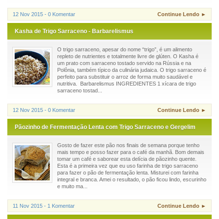
12 Nov 2015 - 0 Komentar
Continue Lendo ►
Kasha de Trigo Sarraceno - Barbarelismus
O trigo sarraceno, apesar do nome “trigo”, é um alimento
repleto de nutrientes e totalmente livre de glúten. O Kasha é
um prato com sarraceno tostado servido na Rússia e na
Polônia, também típico da culinária judaica. O trigo sarraceno é
perfeito para substituir o arroz de forma muito saudável e
nutritiva. Barbarelismus INGREDIENTES 1 xícara de trigo
sarraceno tostad...
12 Nov 2015 - 0 Komentar
Continue Lendo ►
Pãozinho de Fermentação Lenta com Trigo Sarraceno e Gergelim
Gosto de fazer este pão nos finais de semana porque tenho
mais tempo e posso fazer para o café da manhã. Bom demais
tomar um café e saborear esta delícia de pãozinho quente.
Esta é a primeira vez que eu uso farinha de trigo sarraceno
para fazer o pão de fermentação lenta. Misturei com farinha
integral e branca. Amei o resultado, o pão ficou lindo, escurinho
e muito ma...
11 Nov 2015 - 1 Komentar
Continue Lendo ►