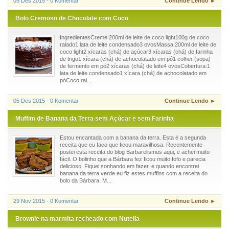
05 Des 2015 - 0 Komentar
Continue Lendo ►
Bolo Cremoso de Chocolate com Coco
IngredientesCreme:200ml de leite de coco light100g de coco
ralado1 lata de leite condensado3 ovosMassa:200ml de leite de
coco light2 xícaras (chá) de açúcar3 xícaras (chá) de farinha
de trigo1 xícara (chá) de achocolatado em pó1 colher (sopa)
de fermento em pó2 xícaras (chá) de leite4 ovosCobertura:1
lata de leite condensado1 xícara (chá) de achocolatado em
póCoco ral...
05 Des 2015 - 0 Komentar
Continue Lendo ►
Muffim de Banana da Terra sem Açúcar e sem Farinha
Estou encantada com a banana da terra. Esta é a segunda
receita que eu faço que ficou maravilhosa. Recentemente
postei esta receita do blog Barbarelismus aqui, e achei muito
fácil. O bolinho que a Bárbara fez ficou muito fofo e parecia
delicioso. Fiquei sonhando em fazer, e quando encontrei
banana da terra verde eu fiz estes muffins com a receita do
bolo da Bárbara. M...
29 Nov 2015 - 0 Komentar
Continue Lendo ►
Brownie na marmita recheado com Nutella