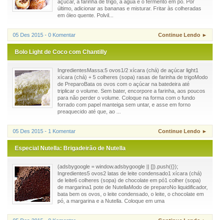
açúcar, a farinha de trigo, a água e o fermento em pó. Por
último, adicionar as bananas e misturar. Fritar às colheradas
em óleo quente. Polvil...
05 Des 2015 - 0 Komentar
Continue Lendo ►
Bolo Light de Coco com Chantilly
IngredientesMassa:5 ovos1/2 xícara (chá) de açúcar light1
xícara (chá) + 5 colheres (sopa) rasas de farinha de trigoModo
de PreparoBata os ovos com o açúcar na batedeira até
triplicar o volume. Sem bater, encorpore a farinha, aos poucos
para não perder o volume. Coloque na forma com o fundo
forrado com papel manteiga sem untar, e asse em forno
preaquecido até que, ao ...
05 Des 2015 - 1 Komentar
Continue Lendo ►
Especial Nutella: Brigadeirão de Nutella
(adsbygoogle = window.adsbygoogle || []).push({});
Ingredientes5 ovos2 latas de leite condensado1 xícara (chá)
de leite6 colheres (sopa) de chocolate em pó1 colher (sopa)
de margarina1 pote de NutellaModo de preparoNo liquidificador,
bata bem os ovos, o leite condensado, o leite, o chocolate em
pó, a margarina e a Nutella. Coloque em uma