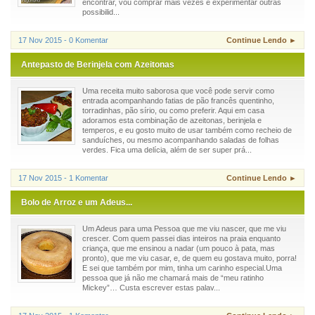
encontrar, vou comprar mais vezes e experimentar outras
possibilid...
17 Nov 2015 - 0 Komentar
Continue Lendo ►
Antepasto de Berinjela com Azeitonas
Uma receita muito saborosa que você pode servir como
entrada acompanhando fatias de pão francês quentinho,
torradinhas, pão sírio, ou como preferir. Aqui em casa
adoramos esta combinação de azeitonas, berinjela e
temperos, e eu gosto muito de usar também como recheio de
sanduíches, ou mesmo acompanhando saladas de folhas
verdes. Fica uma delícia, além de ser super prá...
17 Nov 2015 - 1 Komentar
Continue Lendo ►
Bolo de Arroz e um Adeus...
Um Adeus para uma Pessoa que me viu nascer, que me viu
crescer. Com quem passei dias inteiros na praia enquanto
criança, que me ensinou a nadar (um pouco à pata, mas
pronto), que me viu casar, e, de quem eu gostava muito, porra!
E sei que também por mim, tinha um carinho especial.Uma
pessoa que já não me chamará mais de “meu ratinho
Mickey”… Custa escrever estas palav...