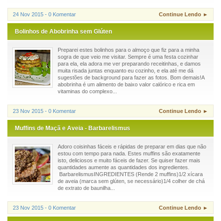
24 Nov 2015 - 0 Komentar
Continue Lendo ►
Bolinhos de Abobrinha sem Glúten
Preparei estes bolinhos para o almoço que fiz para a minha
sogra de que veio me visitar. Sempre é uma festa cozinhar
para ela, ela adora me ver preparando receitinhas, e damos
muita risada juntas enquanto eu cozinho, e ela até me dá
sugestões de background para fazer as fotos. Bom demais!A
abobrinha é um alimento de baixo valor calórico e rica em
vitaminas do complexo...
23 Nov 2015 - 0 Komentar
Continue Lendo ►
Muffins de Maçã e Aveia - Barbarelismus
Adoro coisinhas fáceis e rápidas de preparar em dias que não
estou com tempo para nada. Estes muffins são exatamente
isto, deliciosos e muito fáceis de fazer. Se quiser fazer mais
quantidades aumente as quantidades dos ingredientes.
BarbarelismusINGREDIENTES (Rende 2 muffins)1/2 xícara
de aveia (marca sem glúten, se necessário)1/4 colher de chá
de extrato de baunilha...
23 Nov 2015 - 0 Komentar
Continue Lendo ►