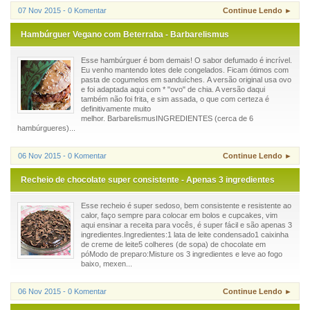
07 Nov 2015 - 0 Komentar
Continue Lendo ►
Hambúrguer Vegano com Beterraba - Barbarelismus
Esse hambúrguer é bom demais! O sabor defumado é incrível.
Eu venho mantendo lotes dele congelados. Ficam ótimos com
pasta de cogumelos em sanduíches. A versão original usa ovo
e foi adaptada aqui com * "ovo" de chia. A versão daqui
também não foi frita, e sim assada, o que com certeza é
definitivamente muito
melhor. BarbarelismusINGREDIENTES (cerca de 6
hambúrgueres)...
06 Nov 2015 - 0 Komentar
Continue Lendo ►
Recheio de chocolate super consistente - Apenas 3 ingredientes
Esse recheio é super sedoso, bem consistente e resistente ao
calor, faço sempre para colocar em bolos e cupcakes, vim
aqui ensinar a receita para vocês, é super fácil e são apenas 3
ingredientes.Ingredientes:1 lata de leite condensado1 caixinha
de creme de leite5 colheres (de sopa) de chocolate em
póModo de preparo:Misture os 3 ingredientes e leve ao fogo
baixo, mexen...
06 Nov 2015 - 0 Komentar
Continue Lendo ►