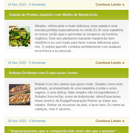
19 Nov 2015 - 0 Komentar
Continue Lendo ►
Salada de Pepino Japonês com Molho de Manjericão
Simples, refrescante e muito deliciosa, esta salada é uma
entrada perfeita especialmente no verão.Eu fiz esta saladinha
no nosso verão aqui e aproveitei os temperos da hortinha
orgânica. Este ano plantamos bastante manjericão bem
miudinho e eu usei muito para fazer coisas deliciosas para
nós. O pepino japonês combina perfeitamente com qualquer
erva fresca e eu pessoal...
19 Nov 2015 - 0 Komentar
Continue Lendo ►
Robalo Grelhado com Especiarias Aneto
Robalo é um dos peixes que gosto muito. Simples como este,
grelhado, acompanhado de uma batatinha cozida e umas
vagens, é uma delícia. Mais simples não há.Ingredientes:2
Robalos frescosSal, sumo de limãoAzeite, alhosEspeciarias
Aneto (endro) da EspigaPreparação:Retirar as tripas aos
robalos. Retirar as escamas da pele, e lavar bem. Eu retirei as
cabeças, mas é opciona...
19 Nov 2015 - 0 Komentar
Continue Lendo ►
"Vegetarianismo, que a compaixão fale mais alto que o paladar" -