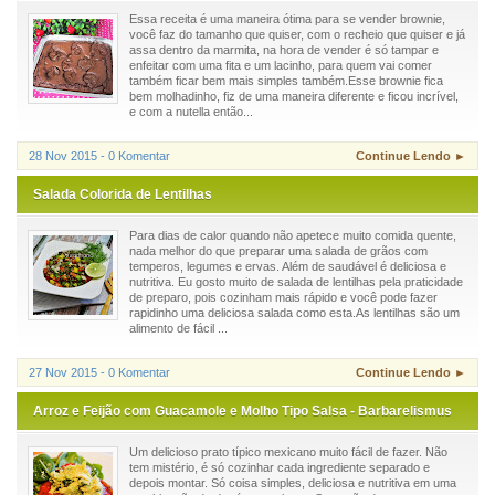
Essa receita é uma maneira ótima para se vender brownie,
você faz do tamanho que quiser, com o recheio que quiser e já
assa dentro da marmita, na hora de vender é só tampar e
enfeitar com uma fita e um lacinho, para quem vai comer
também ficar bem mais simples também.Esse brownie fica
bem molhadinho, fiz de uma maneira diferente e ficou incrível,
e com a nutella então...
28 Nov 2015 - 0 Komentar
Continue Lendo ►
Salada Colorida de Lentilhas
Para dias de calor quando não apetece muito comida quente,
nada melhor do que preparar uma salada de grãos com
temperos, legumes e ervas. Além de saudável é deliciosa e
nutritiva. Eu gosto muito de salada de lentilhas pela praticidade
de preparo, pois cozinham mais rápido e você pode fazer
rapidinho uma deliciosa salada como esta.As lentilhas são um
alimento de fácil ...
27 Nov 2015 - 0 Komentar
Continue Lendo ►
Arroz e Feijão com Guacamole e Molho Tipo Salsa - Barbarelismus
Um delicioso prato típico mexicano muito fácil de fazer. Não
tem mistério, é só cozinhar cada ingrediente separado e
depois montar. Só coisa simples, deliciosa e nutritiva em uma