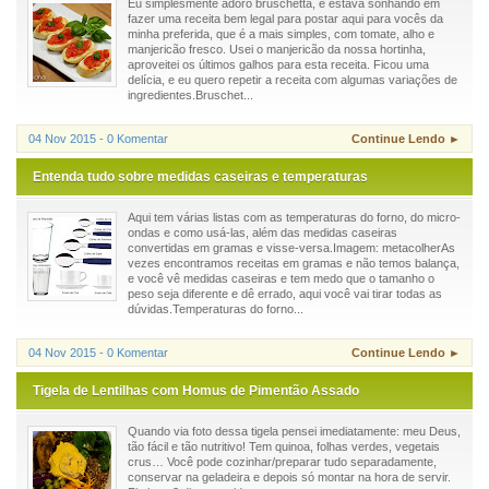
Eu simplesmente adoro bruschetta, e estava sonhando em
fazer uma receita bem legal para postar aqui para vocês da
minha preferida, que é a mais simples, com tomate, alho e
manjericão fresco. Usei o manjericão da nossa hortinha,
aproveitei os últimos galhos para esta receita. Ficou uma
delícia, e eu quero repetir a receita com algumas variações de
ingredientes.Bruschet...
04 Nov 2015 - 0 Komentar
Continue Lendo ►
Entenda tudo sobre medidas caseiras e temperaturas
Aqui tem várias listas com as temperaturas do forno, do micro-
ondas e como usá-las, além das medidas caseiras
convertidas em gramas e visse-versa.Imagem: metacolherAs
vezes encontramos receitas em gramas e não temos balança,
e você vê medidas caseiras e tem medo que o tamanho o
peso seja diferente e dê errado, aqui você vai tirar todas as
dúvidas.Temperaturas do forno...
04 Nov 2015 - 0 Komentar
Continue Lendo ►
Tigela de Lentilhas com Homus de Pimentão Assado
Quando via foto dessa tigela pensei imediatamente: meu Deus,
tão fácil e tão nutritivo! Tem quinoa, folhas verdes, vegetais
crus… Você pode cozinhar/preparar tudo separadamente,
conservar na geladeira e depois só montar na hora de servir.