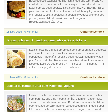
Esta receita é daquelas do tipo “junta tudo que tem” e faz. Na
verdade nem é uma receita, eu diria que é uma ideia do que
fazer com as suas sobras. Barbarelismus.INGREDIENTES 2
pimentões amarelos1 pimentão vermelho1 berinjela, cortada
em rodelasazeite, a gostosal, a gostobife vegetal pronto a seu
gosto (eu usei bife de soja)mussarella vegana
(receita aqui)Seu pão favo...
18 Nov 2015 - 0 Komentar
Continue Lendo ►
Rocambole com Amêndoas Laminadas e Doce de Leite
Natal chegando e uma sobremesa bem apresentada e gostosa
na mesa, faz um sucesso! Esse rocambole é mesmo um
espetáculo. Anote aí a receita e boas festas!Imagem enviada
por Receitas da Net Rocambole com Amêndoas Laminadas e
Doce de Leite Do que precisa? 6 claras 6 gemas 6
colheres (sopa) de açúcar 5 colheres...
18 Nov 2015 - 0 Komentar
Continue Lendo ►
Salada de Batata Baroa com Maionese Vegana
Esta é a minha primeira receita com batata baroa, ou melhor
com parsnip, que é da mesma família, e tem um sabor muito
similar. Já comi batata baroa no Brasil, mas nunca tinha tido a
oportunidade de fazer nenhuma receita com ela. Fiquei super
feliz com a minha primeira experiência, e agora que sei onde