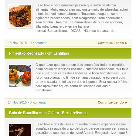
Esse bolo é para qualquer pessoa que sofra de alergia
alimentar. Muito embora eu não goste muito de alfarroba, achei
o bolo incrivelmente saboroso! Totalmente vegano, sem
açúcares processados, sem oleaginosas, sem chocolate e
sem farinha. Uma mistura maravilhosa de purê de abóbora,
alfarroba, banana-da-terra e banana
normal! Barbarelismus. DICAS - Não use bananas-da-t...
15 Nov 2015 - 0 Komentar
Continue Lendo ►
Pimentão Recheado com Lentilhas
O que fazer quando se tem dois pimentões lindos e coloridos,
e um pouco de lentilhas cozidas?Pimentão recheado! Pois foi o
que eu fiz com estas duas lindezas, e ficou bom demais! Este
foi o nosso jantar no fim de semana passado, e eu servi com
arroz e salada de folhas verdes e legumes.Esta receita é ótima
para aproveitar aquela sobra de lentilhas cozidas e
transformar...
14 Nov 2015 - 0 Komentar
Continue Lendo ►
Bolo de Baunilha sem Glúten - Barbarelismus
Esse bolo é dos deuses e foi minha primeira experiência com
aquafaba (a água do grão-de-bico); parece mesmo ser a nova
geração de substitutos de ovos! Adorei. Em geral, dizem que 3