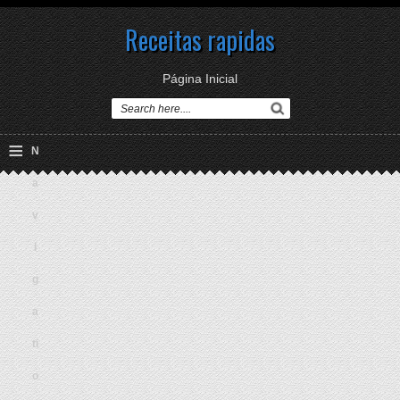
Receitas rapidas
Página Inicial
≡
N
a
v
i
g
a
ti
o