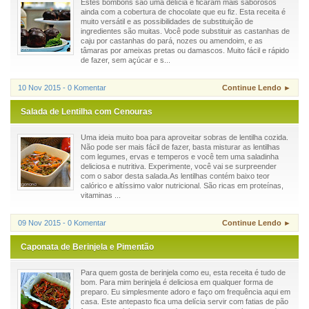
Estes bombons são uma delícia e ficaram mais saborosos
ainda com a cobertura de chocolate que eu fiz. Esta receita é
muito versátil e as possibilidades de substituição de
ingredientes são muitas. Você pode substituir as castanhas de
caju por castanhas do pará, nozes ou amendoim, e as
tâmaras por ameixas pretas ou damascos. Muito fácil e rápido
de fazer, sem açúcar e s...
10 Nov 2015 - 0 Komentar
Continue Lendo ►
Salada de Lentilha com Cenouras
Uma ideia muito boa para aproveitar sobras de lentilha cozida.
Não pode ser mais fácil de fazer, basta misturar as lentilhas
com legumes, ervas e temperos e você tem uma saladinha
deliciosa e nutritiva. Experimente, você vai se surpreender
com o sabor desta salada.As lentilhas contém baixo teor
calórico e altíssimo valor nutricional. São ricas em proteínas,
vitaminas ...
09 Nov 2015 - 0 Komentar
Continue Lendo ►
Caponata de Berinjela e Pimentão
Para quem gosta de berinjela como eu, esta receita é tudo de
bom. Para mim berinjela é deliciosa em qualquer forma de
preparo. Eu simplesmente adoro e faço om frequência aqui em
casa. Este antepasto fica uma delícia servir com fatias de pão