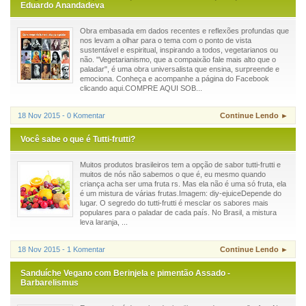
Eduardo Anandadeva
Obra embasada em dados recentes e reflexões profundas que
nos levam a olhar para o tema com o ponto de vista
sustentável e espiritual, inspirando a todos, vegetarianos ou
não. "Vegetarianismo, que a compaixão fale mais alto que o
paladar", é uma obra universalista que ensina, surpreende e
emociona. Conheça e acompanhe a página do Facebook
clicando aqui.COMPRE AQUI SOB...
18 Nov 2015 - 0 Komentar
Continue Lendo ►
Você sabe o que é Tutti-frutti?
Muitos produtos brasileiros tem a opção de sabor tutti-frutti e
muitos de nós não sabemos o que é, eu mesmo quando
criança acha ser uma fruta rs. Mas ela não é uma só fruta, ela
é um mistura de várias frutas.Imagem: diy-ejuiceDepende do
lugar. O segredo do tutti-frutti é mesclar os sabores mais
populares para o paladar de cada país. No Brasil, a mistura
leva laranja, ...
18 Nov 2015 - 1 Komentar
Continue Lendo ►
Sanduíche Vegano com Berinjela e pimentão Assado -
Barbarelismus