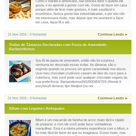
Como o marido é americano, não precisa dizer o quanto ele
gosta, e eu aprendi a gostar com ele. Gosto de fazer em casa
porque além de ficar mais gostoso, é mais saudável e
econômico. Nunca gostei das industrializadas, e por isto não
me interessava muito, mas depois que me aventurei a fazer
em casa, fiquei fã e até...
21 Nov 2015 - 0 Komentar
Continue Lendo ►
Trufas de Tâmaras Recheadas com Pasta de Amendoim -
Barbarelismus
Sou fã de pasta de amendoim, então não foi surpresa
nenhuma ter devorado essas trufas. As tâmaras são o
segredo quando se procura um gosto caramelado nos doces.
Usei meu chocolate crudívoro caseiro de óleo de coco para a
cobertura, mas você pode usar qualquer chocolate vegano da
sua preferência. BarbarelismusINGREDIENTES (Rende 8
porções)8 tâmaras tipo Medjool (ou nor...
21 Nov 2015 - 0 Komentar
Continue Lendo ►
Bifum com Legumes Refogados
Bifum é um macarrão de farinha de arroz muito fácil e rápido
de preparar, e com ele você pode fazer verdadeiras
maravilhas. Esta é a minha primeira experiência com o bifum, e
foi mais fácil de fazer do que eu imaginava. Gosto muito, mas