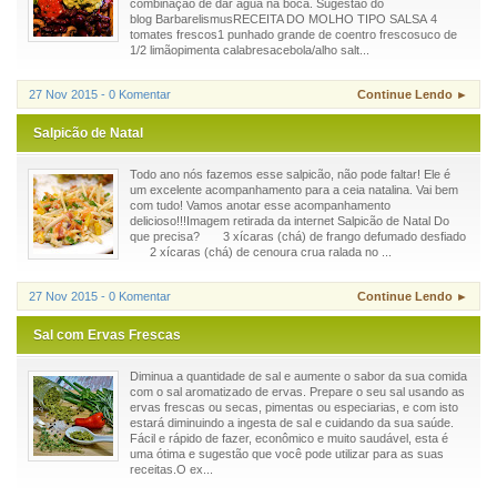
combinação de dar água na boca. Sugestão do
blog BarbarelismusRECEITA DO MOLHO TIPO SALSA 4
tomates frescos1 punhado grande de coentro frescosuco de
1/2 limãopimenta calabresacebola/alho salt...
27 Nov 2015 - 0 Komentar
Continue Lendo ►
Salpicão de Natal
Todo ano nós fazemos esse salpicão, não pode faltar! Ele é
um excelente acompanhamento para a ceia natalina. Vai bem
com tudo! Vamos anotar esse acompanhamento
delicioso!!!Imagem retirada da internet Salpicão de Natal Do
que precisa? 3 xícaras (chá) de frango defumado desfiado
2 xícaras (chá) de cenoura crua ralada no ...
27 Nov 2015 - 0 Komentar
Continue Lendo ►
Sal com Ervas Frescas
Diminua a quantidade de sal e aumente o sabor da sua comida
com o sal aromatizado de ervas. Prepare o seu sal usando as
ervas frescas ou secas, pimentas ou especiarias, e com isto
estará diminuindo a ingesta de sal e cuidando da sua saúde.
Fácil e rápido de fazer, econômico e muito saudável, esta é
uma ótima e sugestão que você pode utilizar para as suas
receitas.O ex...