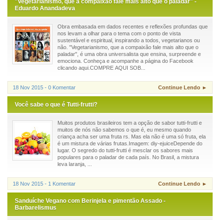
"Vegetarianismo, que a compaixão fale mais alto que o paladar" -
Eduardo Anandadeva
Obra embasada em dados recentes e reflexões profundas que
nos levam a olhar para o tema com o ponto de vista
sustentável e espiritual, inspirando a todos, vegetarianos ou
não. "Vegetarianismo, que a compaixão fale mais alto que o
paladar", é uma obra universalista que ensina, surpreende e
emociona. Conheça e acompanhe a página do Facebook
clicando aqui.COMPRE AQUI SOB...
18 Nov 2015 - 0 Komentar
Continue Lendo ►
Você sabe o que é Tutti-frutti?
Muitos produtos brasileiros tem a opção de sabor tutti-frutti e
muitos de nós não sabemos o que é, eu mesmo quando
criança acha ser uma fruta rs. Mas ela não é uma só fruta, ela
é um mistura de várias frutas.Imagem: diy-ejuiceDepende do
lugar. O segredo do tutti-frutti é mesclar os sabores mais
populares para o paladar de cada país. No Brasil, a mistura
leva laranja, ...
18 Nov 2015 - 1 Komentar
Continue Lendo ►
Sanduíche Vegano com Berinjela e pimentão Assado -
Barbarelismus