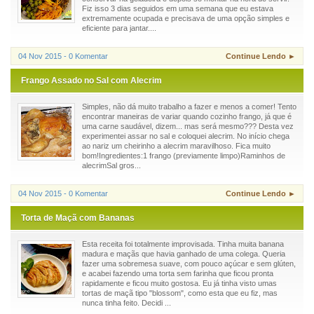
Fiz isso 3 dias seguidos em uma semana que eu estava
extremamente ocupada e precisava de uma opção simples e
eficiente para jantar....
04 Nov 2015 - 0 Komentar
Continue Lendo ►
Frango Assado no Sal com Alecrim
Simples, não dá muito trabalho a fazer e menos a comer! Tento
encontrar maneiras de variar quando cozinho frango, já que é
uma carne saudável, dizem... mas será mesmo??? Desta vez
experimentei assar no sal e coloquei alecrim. No início chega
ao nariz um cheirinho a alecrim maravilhoso. Fica muito
bom!Ingredientes:1 frango (previamente limpo)Raminhos de
alecrimSal gros...
04 Nov 2015 - 0 Komentar
Continue Lendo ►
Torta de Maçã com Bananas
Esta receita foi totalmente improvisada. Tinha muita banana
madura e maçãs que havia ganhado de uma colega. Queria
fazer uma sobremesa suave, com pouco açúcar e sem glúten,
e acabei fazendo uma torta sem farinha que ficou pronta
rapidamente e ficou muito gostosa. Eu já tinha visto umas
tortas de maçã tipo "blossom", como esta que eu fiz, mas
nunca tinha feito. Decidi ...