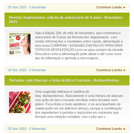
03 Nov 2015 - 0 Komentar
Continue Lendo ►
Revista Vegetarianos, edição de aniversário de 9 anos - Novembro
2015
Saiu a Edição 109, do mês de Novembro, que comemora o
aniversário de 9 anos da Revista dos Vegetarianos com
muitas informações e novidades sobre saúde, alimentação e
bem estar.COMPRAR / ASSINARCONFIRA OS PRINCIPAIS
TÓPICOS DESTA EDIÇÃO:Livre-se para sempre da sinusite
Descubra como a alimentação pode aliviar e até curar esse
tipo de inflamação e aprenda a descongesti...
02 Nov 2015 - 0 Komentar
Continue Lendo ►
Torradas com Abacate e Grão de Bico Crocante - Barbarelismus
Uma sugestão deliciosa e nutritiva do
blog Barbarelismus. Basicamente é uma mistura de abacate
com grão-de-bico crocante servidos sobre torradas sem
glúten. Ficou lindo e muito apetitoso, e se acompanhado de
salada pode ser um delicioso almoço, porque a combinação
dos ingredientes é perfeita e riquíssima em nutrientes que
formam uma refeição completa. Use o pão que v...
02 Nov 2015 - 0 Komentar
Continue Lendo ►