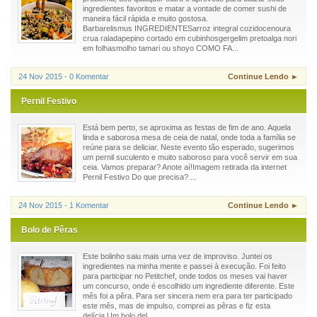
ingredientes favoritos e matar a vontade de comer sushi de
maneira fácil rápida e muito gostosa.
Barbarelismus INGREDIENTESarroz integral cozidocenoura
crua raladapepino cortado em cubinhosgergelim pretoalga nori
em folhasmolho tamari ou shoyo COMO FA...
24 Nov 2015 - 0 Komentar
Continue Lendo ►
Pernil Festivo
Está bem perto, se aproxima as festas de fim de ano. Aquela
linda e saborosa mesa de ceia de natal, onde toda a família se
reúne para se deliciar. Neste evento tão esperado, sugerimos
um pernil suculento e muito saboroso para você servir em sua
ceia. Vamos preparar? Anote aí!Imagem retirada da internet
Pernil Festivo Do que precisa? ...
24 Nov 2015 - 1 Komentar
Continue Lendo ►
Bolo de Pêras
Este bolinho saiu mais uma vez de improviso. Juntei os
ingredientes na minha mente e passei à execução. Foi feito
para participar no Petitchef, onde todos os meses vai haver
um concurso, onde é escolhido um ingrediente diferente. Este
mês foi a pêra. Para ser sincera nem era para ter participado
este mês, mas de impulso, comprei as pêras e fiz esta
delícia.Um bolo del...