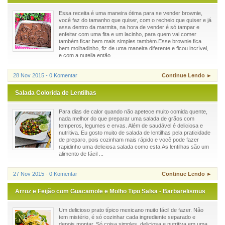
Essa receita é uma maneira ótima para se vender brownie,
você faz do tamanho que quiser, com o recheio que quiser e já
assa dentro da marmita, na hora de vender é só tampar e
enfeitar com uma fita e um lacinho, para quem vai comer
também ficar bem mais simples também.Esse brownie fica
bem molhadinho, fiz de uma maneira diferente e ficou incrível,
e com a nutella então...
28 Nov 2015 - 0 Komentar
Continue Lendo ►
Salada Colorida de Lentilhas
Para dias de calor quando não apetece muito comida quente,
nada melhor do que preparar uma salada de grãos com
temperos, legumes e ervas. Além de saudável é deliciosa e
nutritiva. Eu gosto muito de salada de lentilhas pela praticidade
de preparo, pois cozinham mais rápido e você pode fazer
rapidinho uma deliciosa salada como esta.As lentilhas são um
alimento de fácil ...
27 Nov 2015 - 0 Komentar
Continue Lendo ►
Arroz e Feijão com Guacamole e Molho Tipo Salsa - Barbarelismus
Um delicioso prato típico mexicano muito fácil de fazer. Não
tem mistério, é só cozinhar cada ingrediente separado e
depois montar. Só coisa simples, deliciosa e nutritiva em uma