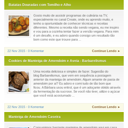
Batatas Douradas com Tomilho e Alho
Gosto muito de assistir programas de culinária na TV,
especialmente no canal Create, onde eu aprendo muito, e
tenho a oportunidade de conhecer técnicas e receitas
diferentes. Mesmo a receita não sendo vegana, eu me inspiro
e vou para a cozinha tentar fazer a versão vegana. Para mim
é um desafio, e eu adoro quando consigo um resultado tão
bom como este que trouxe para ...
22 Nov 2015 - 0 Komentar
Continue Lendo ►
Cookies de Manteiga de Amendoim e Aveia - Barbarelismus
Uma receita deliciosa e simples de fazer. Sugestão do
blog Barbarelismus, que vem em sequência a postagem
anterior da manteiga de amendoim. Algum amante de pasta de
amendoim por aí? Eu adoro e comi tudo de tão bom que
ficou. A Bárbara usou eritrol, que é um adoçante obtido através
da fermentação da sucrose. Se você não tiver, utilize o açúcar
que você está acostumado ...
22 Nov 2015 - 0 Komentar
Continue Lendo ►
Manteiga de Amendoim Caseira
Consumimos bastante manteiga de amendoim aqui em casa.