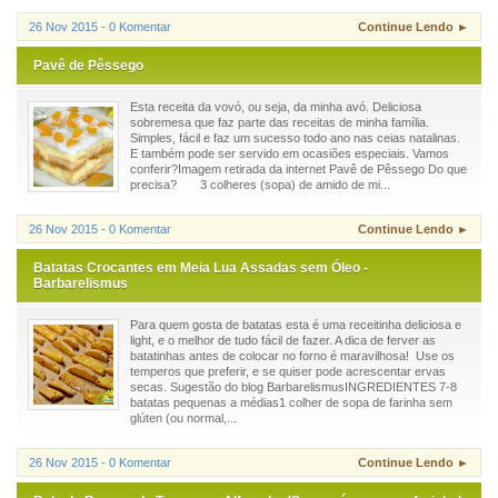
26 Nov 2015 - 0 Komentar
Continue Lendo ►
Pavê de Pêssego
Esta receita da vovó, ou seja, da minha avó. Deliciosa
sobremesa que faz parte das receitas de minha família.
Simples, fácil e faz um sucesso todo ano nas ceias natalinas.
E também pode ser servido em ocasiões especiais. Vamos
conferir?Imagem retirada da internet Pavê de Pêssego Do que
precisa? 3 colheres (sopa) de amido de mi...
26 Nov 2015 - 0 Komentar
Continue Lendo ►
Batatas Crocantes em Meia Lua Assadas sem Óleo -
Barbarelismus
Para quem gosta de batatas esta é uma receitinha deliciosa e
light, e o melhor de tudo fácil de fazer. A dica de ferver as
batatinhas antes de colocar no forno é maravilhosa! Use os
temperos que preferir, e se quiser pode acrescentar ervas
secas. Sugestão do blog BarbarelismusINGREDIENTES 7-8
batatas pequenas a médias1 colher de sopa de farinha sem
glúten (ou normal,...
26 Nov 2015 - 0 Komentar
Continue Lendo ►