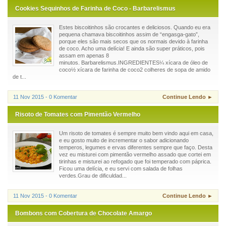
Cookies Sequinhos de Farinha de Coco - Barbarelismus
Estes biscoitinhos são crocantes e deliciosos. Quando eu era
pequena chamava biscoitinhos assim de “engasga-gato”,
porque eles são mais secos que os normais devido à farinha
de coco. Acho uma delícia! E ainda são super práticos, pois
assam em apenas 8
minutos. Barbarelismus.INGREDIENTES¼ xícara de óleo de
coco½ xícara de farinha de coco2 colheres de sopa de amido
de t...
11 Nov 2015 - 0 Komentar
Continue Lendo ►
Risoto de Tomates com Pimentão Vermelho
Um risoto de tomates é sempre muito bem vindo aqui em casa,
e eu gosto muito de incrementar o sabor adicionando
temperos, legumes e ervas diferentes sempre que faço. Desta
vez eu misturei com pimentão vermelho assado que cortei em
tirinhas e misturei ao refogado que foi temperado com páprica.
Ficou uma delícia, e eu servi com salada de folhas
verdes.Grau de dificuldad...
11 Nov 2015 - 0 Komentar
Continue Lendo ►
Bombons com Cobertura de Chocolate Amargo