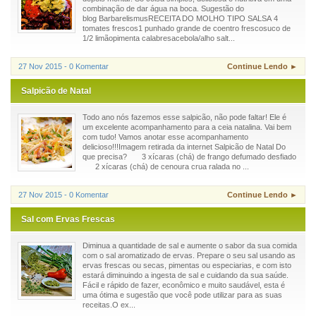
combinação de dar água na boca. Sugestão do
blog BarbarelismusRECEITA DO MOLHO TIPO SALSA 4
tomates frescos1 punhado grande de coentro frescosuco de
1/2 limãopimenta calabresacebola/alho salt...
27 Nov 2015 - 0 Komentar
Continue Lendo ►
Salpicão de Natal
Todo ano nós fazemos esse salpicão, não pode faltar! Ele é
um excelente acompanhamento para a ceia natalina. Vai bem
com tudo! Vamos anotar esse acompanhamento
delicioso!!!Imagem retirada da internet Salpicão de Natal Do
que precisa? 3 xícaras (chá) de frango defumado desfiado
2 xícaras (chá) de cenoura crua ralada no ...
27 Nov 2015 - 0 Komentar
Continue Lendo ►
Sal com Ervas Frescas
Diminua a quantidade de sal e aumente o sabor da sua comida
com o sal aromatizado de ervas. Prepare o seu sal usando as
ervas frescas ou secas, pimentas ou especiarias, e com isto
estará diminuindo a ingesta de sal e cuidando da sua saúde.
Fácil e rápido de fazer, econômico e muito saudável, esta é
uma ótima e sugestão que você pode utilizar para as suas
receitas.O ex...