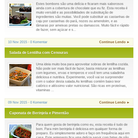
Estes bombons são uma delícia e ficaram mais saborosos
ainda com a cobertura de chocolate que eu fiz. Esta receita é
muito versátil e as possibilidades de substituição de
ingredientes são muitas. Você pode substituir as castanhas de
caju por castanhas do pará, nozes ou amendoim, e as
tâmaras por ameixas pretas ou damascos. Muito fácil e rápido
de fazer, sem açúcar e s...
10 Nov 2015 - 0 Komentar
Continue Lendo ►
Salada de Lentilha com Cenouras
Uma ideia muito boa para aproveitar sobras de lentilha cozida.
Não pode ser mais fácil de fazer, basta misturar as lentilhas
com legumes, ervas e temperos e você tem uma saladinha
deliciosa e nutritiva. Experimente, você vai se surpreender
com o sabor desta salada.As lentilhas contém baixo teor
calórico e altíssimo valor nutricional. São ricas em proteínas,
vitaminas ...
09 Nov 2015 - 0 Komentar
Continue Lendo ►
Caponata de Berinjela e Pimentão
Para quem gosta de berinjela como eu, esta receita é tudo de
bom. Para mim berinjela é deliciosa em qualquer forma de
preparo. Eu simplesmente adoro e faço om frequência aqui em
casa. Este antepasto fica uma delícia servir com fatias de pão