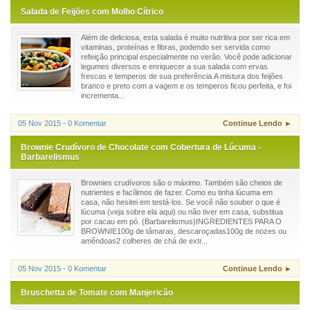
Salada de Feijões com Molho Cítrico
Além de deliciosa, esta salada é muito nutritiva por ser rica em
vitaminas, proteínas e fibras, podendo ser servida como
refeição principal especialmente no verão. Você pode adicionar
legumes diversos e enriquecer a sua salada com ervas
frescas e temperos de sua preferência.A mistura dos feijões
branco e preto com a vagem e os temperos ficou perfeita, e foi
incrementa...
05 Nov 2015 - 0 Komentar
Continue Lendo ►
Brownie Crudívoro de Chocolate com Cobertura de Lúcuma -
Barbarelismus
Brownies crudívoros são o máximo. Também são cheios de
nutrientes e facílimos de fazer. Como eu tinha lúcuma em
casa, não hesitei em testá-los. Se você não souber o que é
lúcuma (veja sobre ela aqui) ou não tiver em casa, substitua
por cacau em pó. (Barbarelismus)INGREDIENTES PARA O
BROWNIE100g de tâmaras, descaroçadas100g de nozes ou
amêndoas2 colheres de chá de extr...
05 Nov 2015 - 0 Komentar
Continue Lendo ►
Bruschetta de Tomate com Manjericão