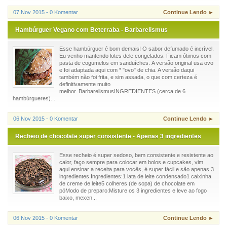
07 Nov 2015 - 0 Komentar
Continue Lendo ►
Hambúrguer Vegano com Beterraba - Barbarelismus
Esse hambúrguer é bom demais! O sabor defumado é incrível.
Eu venho mantendo lotes dele congelados. Ficam ótimos com
pasta de cogumelos em sanduíches. A versão original usa ovo
e foi adaptada aqui com * "ovo" de chia. A versão daqui
também não foi frita, e sim assada, o que com certeza é
definitivamente muito
melhor. BarbarelismusINGREDIENTES (cerca de 6
hambúrgueres)...
06 Nov 2015 - 0 Komentar
Continue Lendo ►
Recheio de chocolate super consistente - Apenas 3 ingredientes
Esse recheio é super sedoso, bem consistente e resistente ao
calor, faço sempre para colocar em bolos e cupcakes, vim
aqui ensinar a receita para vocês, é super fácil e são apenas 3
ingredientes.Ingredientes:1 lata de leite condensado1 caixinha
de creme de leite5 colheres (de sopa) de chocolate em
póModo de preparo:Misture os 3 ingredientes e leve ao fogo
baixo, mexen...
06 Nov 2015 - 0 Komentar
Continue Lendo ►