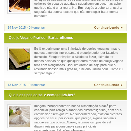
colheres de sopa de aquafaba substituem um ovo, mas acho
que isso não é uma regra fixa. Em relação à cobertura, usei a
sugestão da autora, exceto que não conseguir bater com a
batedeira -- ...
14 Nov 2015 - 0 Komentar
Continue Lendo ►
Queijo Vegano Prático - Barbarelismus
Eu já experimentei uma infinidade de queijos veganos, mas o
que essa tem de interessante é o queijo poder ser fatiado e
derretido. É super simples e rápido de fazer, além de ter
menos calorias do que qualquer outra receita de queijo vegano
feito com oleaginosas. Usei um creme de soja para que o
resultado ficasse mais grosso, funcionou muito bem. Como eu
sempre digo, a...
13 Nov 2015 - 0 Komentar
Continue Lendo ►
Quais os tipos de sal e como utilizá-los?
Imagem: zeroporcentoNa nossa alimentação o sal é parte
essencial, pois realça o sabor dos alimentos; afinal, sem sal a
comida fica "sem gosto". No supermercado, existem diversas
opções de sal e, por incrível que pareça, alguns são mais
saudáveis que outros. Abaixo, listamos os tipos de sal
disponíveis para consumo e suas principais
características:Sal refinadoImagem: ...