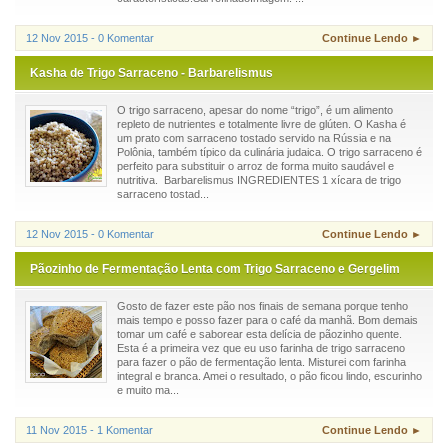
12 Nov 2015 - 0 Komentar
Continue Lendo ►
Kasha de Trigo Sarraceno - Barbarelismus
O trigo sarraceno, apesar do nome “trigo”, é um alimento
repleto de nutrientes e totalmente livre de glúten. O Kasha é
um prato com sarraceno tostado servido na Rússia e na
Polônia, também típico da culinária judaica. O trigo sarraceno é
perfeito para substituir o arroz de forma muito saudável e
nutritiva. Barbarelismus INGREDIENTES 1 xícara de trigo
sarraceno tostad...
12 Nov 2015 - 0 Komentar
Continue Lendo ►
Pãozinho de Fermentação Lenta com Trigo Sarraceno e Gergelim
Gosto de fazer este pão nos finais de semana porque tenho
mais tempo e posso fazer para o café da manhã. Bom demais
tomar um café e saborear esta delícia de pãozinho quente.
Esta é a primeira vez que eu uso farinha de trigo sarraceno
para fazer o pão de fermentação lenta. Misturei com farinha
integral e branca. Amei o resultado, o pão ficou lindo, escurinho
e muito ma...
11 Nov 2015 - 1 Komentar
Continue Lendo ►