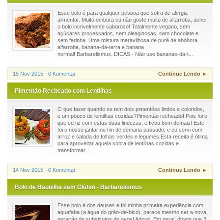
Esse bolo é para qualquer pessoa que sofra de alergia
alimentar. Muito embora eu não goste muito de alfarroba, achei
o bolo incrivelmente saboroso! Totalmente vegano, sem
açúcares processados, sem oleaginosas, sem chocolate e
sem farinha. Uma mistura maravilhosa de purê de abóbora,
alfarroba, banana-da-terra e banana
normal! Barbarelismus. DICAS - Não use bananas-da-t...
15 Nov 2015 - 0 Komentar
Continue Lendo ►
Pimentão Recheado com Lentilhas
O que fazer quando se tem dois pimentões lindos e coloridos,
e um pouco de lentilhas cozidas?Pimentão recheado! Pois foi o
que eu fiz com estas duas lindezas, e ficou bom demais! Este
foi o nosso jantar no fim de semana passado, e eu servi com
arroz e salada de folhas verdes e legumes.Esta receita é ótima
para aproveitar aquela sobra de lentilhas cozidas e
transformar...
14 Nov 2015 - 0 Komentar
Continue Lendo ►
Bolo de Baunilha sem Glúten - Barbarelismus
Esse bolo é dos deuses e foi minha primeira experiência com
aquafaba (a água do grão-de-bico); parece mesmo ser a nova
geração de substitutos de ovos! Adorei. Em geral, dizem que 3