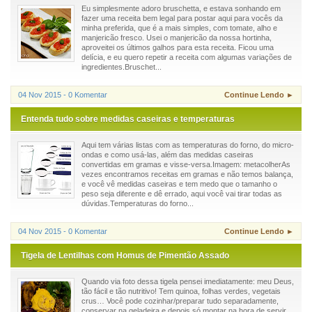
Eu simplesmente adoro bruschetta, e estava sonhando em
fazer uma receita bem legal para postar aqui para vocês da
minha preferida, que é a mais simples, com tomate, alho e
manjericão fresco. Usei o manjericão da nossa hortinha,
aproveitei os últimos galhos para esta receita. Ficou uma
delícia, e eu quero repetir a receita com algumas variações de
ingredientes.Bruschet...
04 Nov 2015 - 0 Komentar
Continue Lendo ►
Entenda tudo sobre medidas caseiras e temperaturas
Aqui tem várias listas com as temperaturas do forno, do micro-
ondas e como usá-las, além das medidas caseiras
convertidas em gramas e visse-versa.Imagem: metacolherAs
vezes encontramos receitas em gramas e não temos balança,
e você vê medidas caseiras e tem medo que o tamanho o
peso seja diferente e dê errado, aqui você vai tirar todas as
dúvidas.Temperaturas do forno...
04 Nov 2015 - 0 Komentar
Continue Lendo ►
Tigela de Lentilhas com Homus de Pimentão Assado
Quando via foto dessa tigela pensei imediatamente: meu Deus,
tão fácil e tão nutritivo! Tem quinoa, folhas verdes, vegetais
crus… Você pode cozinhar/preparar tudo separadamente,
conservar na geladeira e depois só montar na hora de servir.