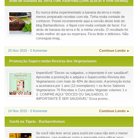
Bolo de Banana da Terra com Alfarroba (Sem açúcar e sem farinha)
Eu nunca tinha experimentado a banana da terra e muito
menos preparado receitas com ela. Tinha muita vontade de
conhecer. Postei recentemente aqui a versão deste bolo do
blog Barbarelismus e fiquei com muita vontade de fazer. Fui
atrás de banana da terra e fiz a minha versão. O resultado foi
muito melhor do que eu esperava. Ficou lindo e delicioso. Não
conseguia imag...
25 Nov 2015 - 0 Komentar
Continue Lendo ►
Promoção Supercombo Revista dos Vegetarianos
Imperdível! "Doces ou salgados, o importante é ser saudável".
Aproveite a promoção e adquira o Supercombo Revista dos
Vegetarianos com mais de 40% de desconto. A promoção inclui
a assinatura por 1 ano (12 exemplares) + os livros Sabores
Vegetarianos 70 Receitas e Cura pelos Vegetais volumes 1 e
2. COMPRE AQUI "DOCES OU SALGADOS, O
IMPORTANTE É SER SAUDÁVEL" Essa promo...
24 Nov 2015 - 0 Komentar
Continue Lendo ►
Sushi na Tigela - Barbarelismus
Se você não tiver arroz para sushi em casa não tem o menor
problema, use qualquer outro e aproveite para utilizar seus