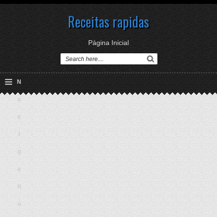
Receitas rapidas
Página Inicial
≡
N
a
v
i
g
a
ti
o