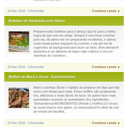
24 Nov 2015 - 0 Komentar
Continue Lendo ►
Bolinhos de Abobrinha sem Glúten
Preparei estes bolinhos para o almoço que fiz para a minha
sogra de que veio me visitar. Sempre é uma festa cozinhar
para ela, ela adora me ver preparando receitinhas, e damos
muita risada juntas enquanto eu cozinho, e ela até me dá
sugestões de background para fazer as fotos. Bom demais!A
abobrinha é um alimento de baixo valor calórico e rica em
vitaminas do complexo...
23 Nov 2015 - 0 Komentar
Continue Lendo ►
Muffins de Maçã e Aveia - Barbarelismus
Adoro coisinhas fáceis e rápidas de preparar em dias que não
estou com tempo para nada. Estes muffins são exatamente
isto, deliciosos e muito fáceis de fazer. Se quiser fazer mais
quantidades aumente as quantidades dos ingredientes.
BarbarelismusINGREDIENTES (Rende 2 muffins)1/2 xícara
de aveia (marca sem glúten, se necessário)1/4 colher de chá
de extrato de baunilha...
23 Nov 2015 - 0 Komentar
Continue Lendo ►