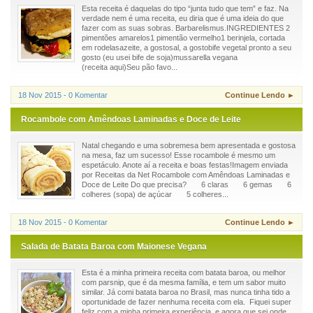
Esta receita é daquelas do tipo “junta tudo que tem” e faz. Na
verdade nem é uma receita, eu diria que é uma ideia do que
fazer com as suas sobras. Barbarelismus.INGREDIENTES 2
pimentões amarelos1 pimentão vermelho1 berinjela, cortada
em rodelasazeite, a gostosal, a gostobife vegetal pronto a seu
gosto (eu usei bife de soja)mussarella vegana
(receita aqui)Seu pão favo...
18 Nov 2015 - 0 Komentar
Continue Lendo ►
Rocambole com Amêndoas Laminadas e Doce de Leite
Natal chegando e uma sobremesa bem apresentada e gostosa
na mesa, faz um sucesso! Esse rocambole é mesmo um
espetáculo. Anote aí a receita e boas festas!Imagem enviada
por Receitas da Net Rocambole com Amêndoas Laminadas e
Doce de Leite Do que precisa? 6 claras 6 gemas 6
colheres (sopa) de açúcar 5 colheres...
18 Nov 2015 - 0 Komentar
Continue Lendo ►
Salada de Batata Baroa com Maionese Vegana
Esta é a minha primeira receita com batata baroa, ou melhor
com parsnip, que é da mesma família, e tem um sabor muito
similar. Já comi batata baroa no Brasil, mas nunca tinha tido a
oportunidade de fazer nenhuma receita com ela. Fiquei super
feliz com a minha primeira experiência, e agora que sei onde