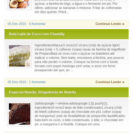
açúcar, a farinha de trigo, a água e o fermento em pó. Por
último, adicionar as bananas e misturar. Fritar às colheradas
em óleo quente. Polvil...
05 Des 2015 - 0 Komentar
Continue Lendo ►
Bolo Light de Coco com Chantilly
IngredientesMassa:5 ovos1/2 xícara (chá) de açúcar light1
xícara (chá) + 5 colheres (sopa) rasas de farinha de trigoModo
de PreparoBata os ovos com o açúcar na batedeira até
triplicar o volume. Sem bater, encorpore a farinha, aos poucos
para não perder o volume. Coloque na forma com o fundo
forrado com papel manteiga sem untar, e asse em forno
preaquecido até que, ao ...
05 Des 2015 - 1 Komentar
Continue Lendo ►
Especial Nutella: Brigadeirão de Nutella
(adsbygoogle = window.adsbygoogle || []).push({});
Ingredientes5 ovos2 latas de leite condensado1 xícara (chá)
de leite6 colheres (sopa) de chocolate em pó1 colher (sopa)
de margarina1 pote de NutellaModo de preparoNo liquidificador,
bata bem os ovos, o leite condensado, o leite, o chocolate em
pó, a margarina e a Nutella. Coloque em uma