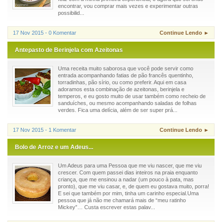
encontrar, vou comprar mais vezes e experimentar outras
possibilid...
17 Nov 2015 - 0 Komentar
Continue Lendo ►
Antepasto de Berinjela com Azeitonas
Uma receita muito saborosa que você pode servir como
entrada acompanhando fatias de pão francês quentinho,
torradinhas, pão sírio, ou como preferir. Aqui em casa
adoramos esta combinação de azeitonas, berinjela e
temperos, e eu gosto muito de usar também como recheio de
sanduíches, ou mesmo acompanhando saladas de folhas
verdes. Fica uma delícia, além de ser super prá...
17 Nov 2015 - 1 Komentar
Continue Lendo ►
Bolo de Arroz e um Adeus...
Um Adeus para uma Pessoa que me viu nascer, que me viu
crescer. Com quem passei dias inteiros na praia enquanto
criança, que me ensinou a nadar (um pouco à pata, mas
pronto), que me viu casar, e, de quem eu gostava muito, porra!
E sei que também por mim, tinha um carinho especial.Uma
pessoa que já não me chamará mais de “meu ratinho
Mickey”… Custa escrever estas palav...