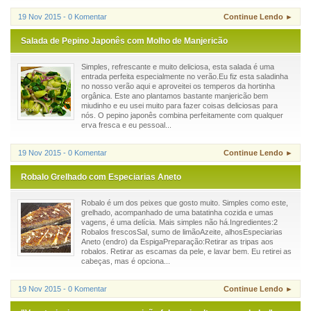
19 Nov 2015 - 0 Komentar
Continue Lendo ►
Salada de Pepino Japonês com Molho de Manjericão
Simples, refrescante e muito deliciosa, esta salada é uma
entrada perfeita especialmente no verão.Eu fiz esta saladinha
no nosso verão aqui e aproveitei os temperos da hortinha
orgânica. Este ano plantamos bastante manjericão bem
miudinho e eu usei muito para fazer coisas deliciosas para
nós. O pepino japonês combina perfeitamente com qualquer
erva fresca e eu pessoal...
19 Nov 2015 - 0 Komentar
Continue Lendo ►
Robalo Grelhado com Especiarias Aneto
Robalo é um dos peixes que gosto muito. Simples como este,
grelhado, acompanhado de uma batatinha cozida e umas
vagens, é uma delícia. Mais simples não há.Ingredientes:2
Robalos frescosSal, sumo de limãoAzeite, alhosEspeciarias
Aneto (endro) da EspigaPreparação:Retirar as tripas aos
robalos. Retirar as escamas da pele, e lavar bem. Eu retirei as
cabeças, mas é opciona...
19 Nov 2015 - 0 Komentar
Continue Lendo ►