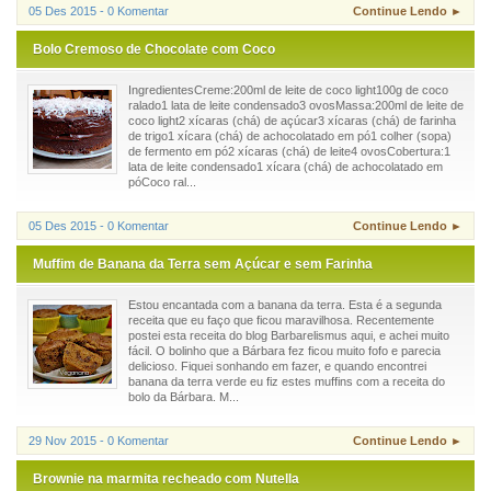
05 Des 2015 - 0 Komentar
Continue Lendo ►
Bolo Cremoso de Chocolate com Coco
IngredientesCreme:200ml de leite de coco light100g de coco
ralado1 lata de leite condensado3 ovosMassa:200ml de leite de
coco light2 xícaras (chá) de açúcar3 xícaras (chá) de farinha
de trigo1 xícara (chá) de achocolatado em pó1 colher (sopa)
de fermento em pó2 xícaras (chá) de leite4 ovosCobertura:1
lata de leite condensado1 xícara (chá) de achocolatado em
póCoco ral...
05 Des 2015 - 0 Komentar
Continue Lendo ►
Muffim de Banana da Terra sem Açúcar e sem Farinha
Estou encantada com a banana da terra. Esta é a segunda
receita que eu faço que ficou maravilhosa. Recentemente
postei esta receita do blog Barbarelismus aqui, e achei muito
fácil. O bolinho que a Bárbara fez ficou muito fofo e parecia
delicioso. Fiquei sonhando em fazer, e quando encontrei
banana da terra verde eu fiz estes muffins com a receita do
bolo da Bárbara. M...
29 Nov 2015 - 0 Komentar
Continue Lendo ►
Brownie na marmita recheado com Nutella