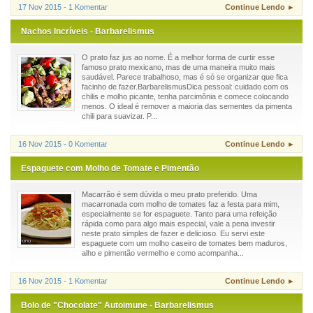
17 Nov 2015 - 1 Komentar
Continue Lendo ►
Nachos Incríveis - Barbarelismus
O prato faz jus ao nome. É a melhor forma de curtir esse
famoso prato mexicano, mas de uma maneira muito mais
saudável. Parece trabalhoso, mas é só se organizar que fica
facinho de fazer.BarbarelismusDica pessoal: cuidado com os
chilis e molho picante, tenha parcimônia e comece colocando
menos. O ideal é remover a maioria das sementes da pimenta
chili para suavizar. P...
16 Nov 2015 - 0 Komentar
Continue Lendo ►
Espaguete com Molho de Tomate e Pimentão
Macarrão é sem dúvida o meu prato preferido. Uma
macarronada com molho de tomates faz a festa para mim,
especialmente se for espaguete. Tanto para uma refeição
rápida como para algo mais especial, vale a pena investir
neste prato simples de fazer e delicioso. Eu servi este
espaguete com um molho caseiro de tomates bem maduros,
alho e pimentão vermelho e como acompanha...
16 Nov 2015 - 1 Komentar
Continue Lendo ►
Bolo de "Chocolate" Autoimune - Barbarelismus