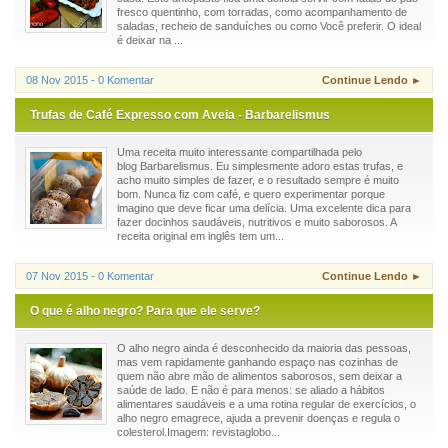
fresco quentinho, com torradas, como acompanhamento de
saladas, recheio de sanduíches ou como Você preferir. O ideal
é deixar na ...
08 Nov 2015 - 0 Komentar
Continue Lendo ►
Trufas de Café Expresso com Aveia - Barbarelismus
Uma receita muito interessante compartilhada pelo
blog Barbarelismus. Eu simplesmente adoro estas trufas, e
acho muito simples de fazer, e o resultado sempre é muito
bom. Nunca fiz com café, e quero experimentar porque
imagino que deve ficar uma delícia. Uma excelente dica para
fazer docinhos saudáveis, nutritivos e muito saborosos. A
receita original em inglês tem um...
07 Nov 2015 - 0 Komentar
Continue Lendo ►
O que é alho negro? Para que ele serve?
O alho negro ainda é desconhecido da maioria das pessoas,
mas vem rapidamente ganhando espaço nas cozinhas de
quem não abre mão de alimentos saborosos, sem deixar a
saúde de lado. E não é para menos: se aliado a hábitos
alimentares saudáveis e a uma rotina regular de exercícios, o
alho negro emagrece, ajuda a prevenir doenças e regula o
colesterol.Imagem: revistaglobo...