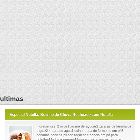
ultimas
Especial Nutella: Bolinho de Chuva Recheado com Nutella
Ingredientes: 2 ovos1 xícara de açúcar2 xícaras de farinha de
trigo1/2 xícara de água1 colher sopa de fermento em pó6
bananas nanicas picadasaçúcar e canela em pó para
polvilharModo de preparoMisturar muito bem os ovos, o