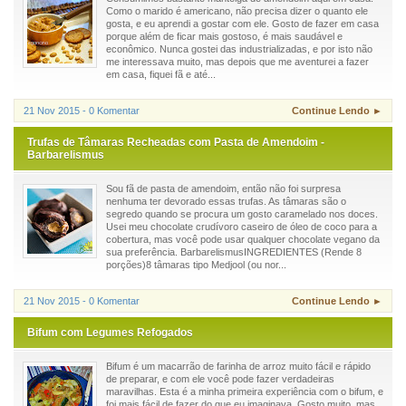
Como o marido é americano, não precisa dizer o quanto ele
gosta, e eu aprendi a gostar com ele. Gosto de fazer em casa
porque além de ficar mais gostoso, é mais saudável e
econômico. Nunca gostei das industrializadas, e por isto não
me interessava muito, mas depois que me aventurei a fazer
em casa, fiquei fã e até...
21 Nov 2015 - 0 Komentar
Continue Lendo ►
Trufas de Tâmaras Recheadas com Pasta de Amendoim -
Barbarelismus
Sou fã de pasta de amendoim, então não foi surpresa
nenhuma ter devorado essas trufas. As tâmaras são o
segredo quando se procura um gosto caramelado nos doces.
Usei meu chocolate crudívoro caseiro de óleo de coco para a
cobertura, mas você pode usar qualquer chocolate vegano da
sua preferência. BarbarelismusINGREDIENTES (Rende 8
porções)8 tâmaras tipo Medjool (ou nor...
21 Nov 2015 - 0 Komentar
Continue Lendo ►
Bifum com Legumes Refogados
Bifum é um macarrão de farinha de arroz muito fácil e rápido
de preparar, e com ele você pode fazer verdadeiras
maravilhas. Esta é a minha primeira experiência com o bifum, e
foi mais fácil de fazer do que eu imaginava. Gosto muito, mas