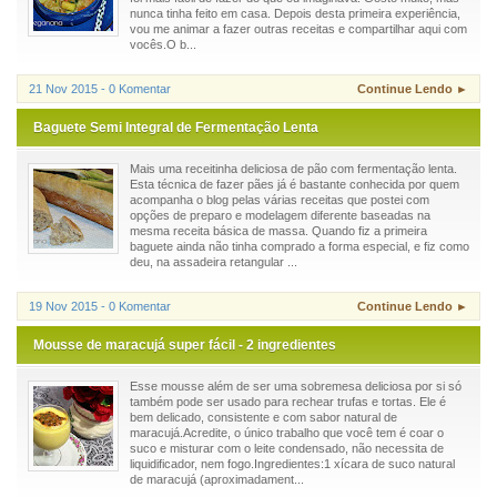
nunca tinha feito em casa. Depois desta primeira experiência,
vou me animar a fazer outras receitas e compartilhar aqui com
vocês.O b...
21 Nov 2015 - 0 Komentar
Continue Lendo ►
Baguete Semi Integral de Fermentação Lenta
Mais uma receitinha deliciosa de pão com fermentação lenta.
Esta técnica de fazer pães já é bastante conhecida por quem
acompanha o blog pelas várias receitas que postei com
opções de preparo e modelagem diferente baseadas na
mesma receita básica de massa. Quando fiz a primeira
baguete ainda não tinha comprado a forma especial, e fiz como
deu, na assadeira retangular ...
19 Nov 2015 - 0 Komentar
Continue Lendo ►
Mousse de maracujá super fácil - 2 ingredientes
Esse mousse além de ser uma sobremesa deliciosa por si só
também pode ser usado para rechear trufas e tortas. Ele é
bem delicado, consistente e com sabor natural de
maracujá.Acredite, o único trabalho que você tem é coar o
suco e misturar com o leite condensado, não necessita de
liquidificador, nem fogo.Ingredientes:1 xícara de suco natural
de maracujá (aproximadament...