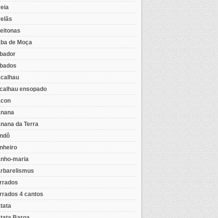
eia
elãs
eitonas
ba de Moça
bador
bados
calhau
calhau ensopado
con
nana
nana da Terra
ndô
nheiro
nho-maria
rbarelismus
rrados
rrados 4 cantos
tata
tata Baroa