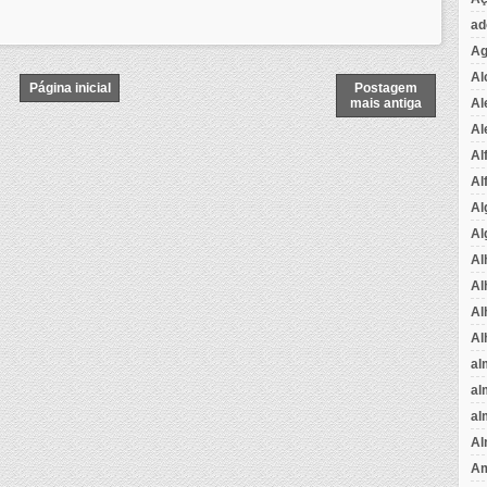
ad
Ag
Al
Página inicial
Postagem
Al
mais antiga
Al
Al
Al
Al
Al
Al
Al
Al
Al
al
al
al
Al
Am