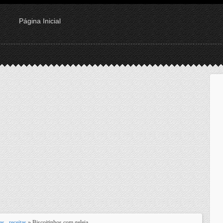
Página Inicial
das
,
receitas
» Biscoitinhos com geleia