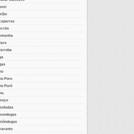
orei
rião
caparras
ecrim
emanha
face
farroba
ga
gas
ho
ho Poro
ho Poró
ho.
moço
mofadas
mondegas
môndegas
aranto