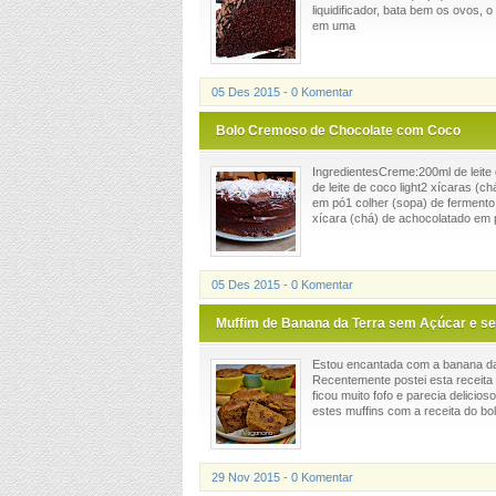
liquidificador, bata bem os ovos, 
em uma
05 Des 2015 - 0 Komentar
Bolo Cremoso de Chocolate com Coco
IngredientesCreme:200ml de leite
de leite de coco light2 xícaras (c
em pó1 colher (sopa) de fermento 
xícara (chá) de achocolatado em p
05 Des 2015 - 0 Komentar
Muffim de Banana da Terra sem Açúcar e s
Estou encantada com a banana da 
Recentemente postei esta receita d
ficou muito fofo e parecia delicio
estes muffins com a receita do bol
29 Nov 2015 - 0 Komentar