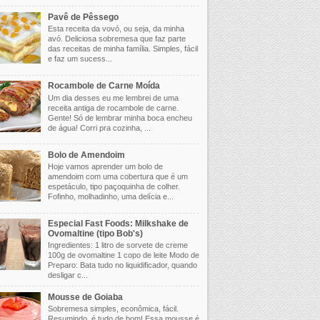
Pavê de Pêssego
Esta receita da vovó, ou seja, da minha
avó. Deliciosa sobremesa que faz parte
das receitas de minha família. Simples, fácil
e faz um sucess...
Rocambole de Carne Moída
Um dia desses eu me lembrei de uma
receita antiga de rocambole de carne.
Gente! Só de lembrar minha boca encheu
de água! Corri pra cozinha, ...
Bolo de Amendoim
Hoje vamos aprender um bolo de
amendoim com uma cobertura que é um
espetáculo, tipo paçoquinha de colher.
Fofinho, molhadinho, uma delícia e...
Especial Fast Foods: Milkshake de
Ovomaltine (tipo Bob's)
Ingredientes: 1 litro de sorvete de creme
100g de ovomaltine 1 copo de leite Modo de
Preparo: Bata tudo no liquidificador, quando
desligar c...
Mousse de Goiaba
Sobremesa simples, econômica, fácil.
Resumindo, é tudo de bom! Essa mousse é