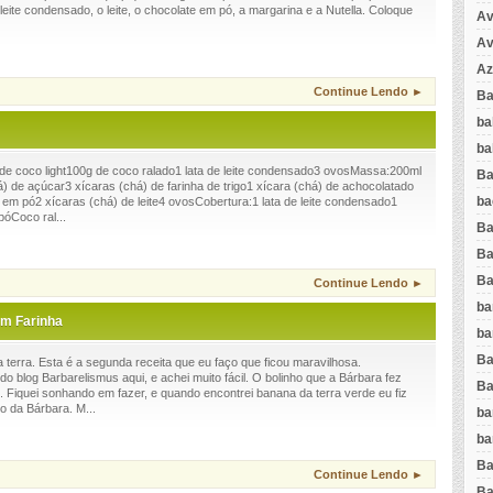
o leite condensado, o leite, o chocolate em pó, a margarina e a Nutella. Coloque
Av
Av
Az
Continue Lendo ►
Ba
ba
ba
 de coco light100g de coco ralado1 lata de leite condensado3 ovosMassa:200ml
Ba
há) de açúcar3 xícaras (chá) de farinha de trigo1 xícara (chá) de achocolatado
ba
em pó2 xícaras (chá) de leite4 ovosCobertura:1 lata de leite condensado1
óCoco ral...
Ba
Ba
Ba
Continue Lendo ►
ba
em Farinha
ba
Ba
terra. Esta é a segunda receita que eu faço que ficou maravilhosa.
o blog Barbarelismus aqui, e achei muito fácil. O bolinho que a Bárbara fez
Ba
so. Fiquei sonhando em fazer, e quando encontrei banana da terra verde eu fiz
o da Bárbara. M...
ba
ba
Ba
Continue Lendo ►
Ba