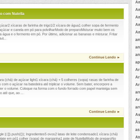
Am
A
o com Nutella
A
Am
çúcar2 xícaras de farinha de trigo1/2 xícara de água1 colher sopa de fermento
çúcar e canela em pó para polvilharModo de preparoMisturar muito bem os
Am
, a água e o fermento em pó. Por último, adicionar as bananas e misturar. Fritar
il...
am
an
an
Continue Lendo ►
ap
Ar
Ar
a (chá) de açúcar light1 xícara (chá) + 5 colheres (sopa) rasas de farinha de
com o açúcar na batedeira até triplicar o volume. Sem bater, encorpore a
Ar
der o volume. Coloque na forma com o fundo forrado com papel manteiga sem
ar
 até que, ao ...
Ar
ar
Continue Lendo ►
As
As
as
 || []).push({}); Ingredientes5 ovos2 latas de leite condensado1 xícara (chá)
A
colate em pó1 colher (sopa) de margarina1 pote de NutellaModo de preparoNo