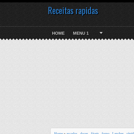
Receitas rapidas
HOME
MENU 1
Home
»
assados
,
doces
,
fáceis
,
forno
,
Lanches
,
rápi