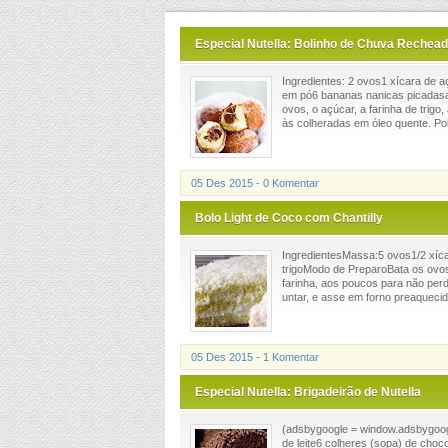
Especial Nutella: Bolinho de Chuva Rechead
Ingredientes: 2 ovos1 xícara de a
em pó6 bananas nanicas picadasa
ovos, o açúcar, a farinha de trigo
às colheradas em óleo quente. Polv
05 Des 2015 - 0 Komentar
Bolo Light de Coco com Chantilly
IngredientesMassa:5 ovos1/2 xícar
trigoModo de PreparoBata os ovos 
farinha, aos poucos para não per
untar, e asse em forno preaquecido
05 Des 2015 - 1 Komentar
Especial Nutella: Brigadeirão de Nutella
(adsbygoogle = window.adsbygoogle
de leite6 colheres (sopa) de cho