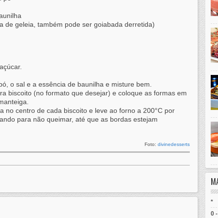
aunilha
ha de geleia, também pode ser goiabada derretida)
açúcar.
pó, o sal e a essência de baunilha e misture bem.
a biscoito (no formato que desejar) e coloque as formas em
manteiga.
ia no centro de cada biscoito e leve ao forno a 200°C por
hando para não queimar, até que as bordas estejam
Foto:
divinedesserts
M
*
0 