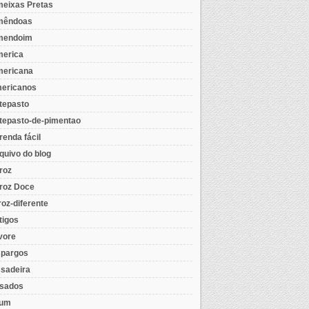
eixas Pretas
mêndoas
mendoim
erica
ericana
ericanos
tepasto
tepasto-de-pimentao
renda fácil
quivo do blog
roz
roz Doce
roz-diferente
tigos
vore
pargos
sadeira
sados
tum