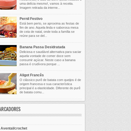
uma delícia mesmo!, vamos à receita.
Imagem retirada da interne...
Pernil Festivo
Está bem perto, se aproxima as festas de
fim de ano. Aquela linda e saborosa mesa
de ceia de natal, onde toda a família se
reúne para se del...
Banana Passa Desidratada
Deliciosa e saudável alternativa para saciar
aquela vontade de comer doce sem
consumir açúcar. Neste caso a banana
passa é crudívora porque ...
Aligot Francês
O clássico purê de batata com queijos é de
origem francesa e sua característica
principal é a elasticidade. Diferente do purê
de batata comu...
ARCADORES
- Avental/crochet