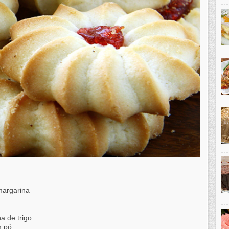
margarina
ha de trigo
m pó