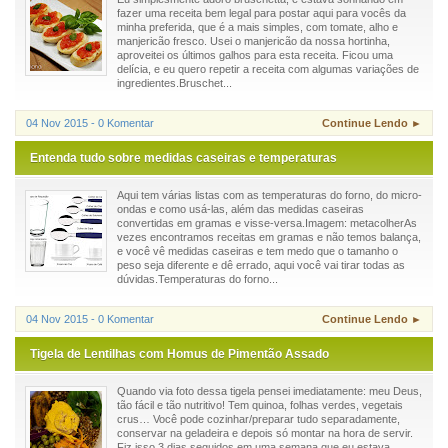
fazer uma receita bem legal para postar aqui para vocês da
minha preferida, que é a mais simples, com tomate, alho e
manjericão fresco. Usei o manjericão da nossa hortinha,
aproveitei os últimos galhos para esta receita. Ficou uma
delícia, e eu quero repetir a receita com algumas variações de
ingredientes.Bruschet...
04 Nov 2015 - 0 Komentar
Continue Lendo ►
Entenda tudo sobre medidas caseiras e temperaturas
Aqui tem várias listas com as temperaturas do forno, do micro-
ondas e como usá-las, além das medidas caseiras
convertidas em gramas e visse-versa.Imagem: metacolherAs
vezes encontramos receitas em gramas e não temos balança,
e você vê medidas caseiras e tem medo que o tamanho o
peso seja diferente e dê errado, aqui você vai tirar todas as
dúvidas.Temperaturas do forno...
04 Nov 2015 - 0 Komentar
Continue Lendo ►
Tigela de Lentilhas com Homus de Pimentão Assado
Quando via foto dessa tigela pensei imediatamente: meu Deus,
tão fácil e tão nutritivo! Tem quinoa, folhas verdes, vegetais
crus… Você pode cozinhar/preparar tudo separadamente,
conservar na geladeira e depois só montar na hora de servir.
Fiz isso 3 dias seguidos em uma semana que eu estava