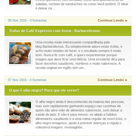
saladas, recheio de sanduíches ou como Você preferir. O ideal
é deixar na ...
08 Nov 2015 - 0 Komentar
Continue Lendo ►
Trufas de Café Expresso com Aveia - Barbarelismus
Uma receita muito interessante compartilhada pelo
blog Barbarelismus. Eu simplesmente adoro estas trufas, e
acho muito simples de fazer, e o resultado sempre é muito
bom. Nunca fiz com café, e quero experimentar porque
imagino que deve ficar uma delícia. Uma excelente dica para
fazer docinhos saudáveis, nutritivos e muito saborosos. A
receita original em inglês tem um...
07 Nov 2015 - 0 Komentar
Continue Lendo ►
O que é alho negro? Para que ele serve?
O alho negro ainda é desconhecido da maioria das pessoas,
mas vem rapidamente ganhando espaço nas cozinhas de
quem não abre mão de alimentos saborosos, sem deixar a
saúde de lado. E não é para menos: se aliado a hábitos
alimentares saudáveis e a uma rotina regular de exercícios, o
alho negro emagrece, ajuda a prevenir doenças e regula o
colesterol.Imagem: revistaglobo...