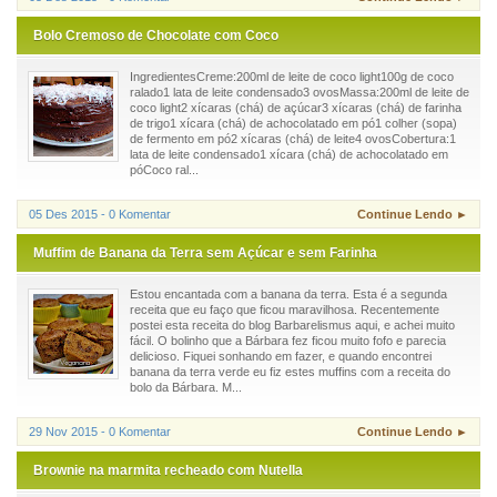
Bolo Cremoso de Chocolate com Coco
IngredientesCreme:200ml de leite de coco light100g de coco
ralado1 lata de leite condensado3 ovosMassa:200ml de leite de
coco light2 xícaras (chá) de açúcar3 xícaras (chá) de farinha
de trigo1 xícara (chá) de achocolatado em pó1 colher (sopa)
de fermento em pó2 xícaras (chá) de leite4 ovosCobertura:1
lata de leite condensado1 xícara (chá) de achocolatado em
póCoco ral...
05 Des 2015 - 0 Komentar
Continue Lendo ►
Muffim de Banana da Terra sem Açúcar e sem Farinha
Estou encantada com a banana da terra. Esta é a segunda
receita que eu faço que ficou maravilhosa. Recentemente
postei esta receita do blog Barbarelismus aqui, e achei muito
fácil. O bolinho que a Bárbara fez ficou muito fofo e parecia
delicioso. Fiquei sonhando em fazer, e quando encontrei
banana da terra verde eu fiz estes muffins com a receita do
bolo da Bárbara. M...
29 Nov 2015 - 0 Komentar
Continue Lendo ►
Brownie na marmita recheado com Nutella