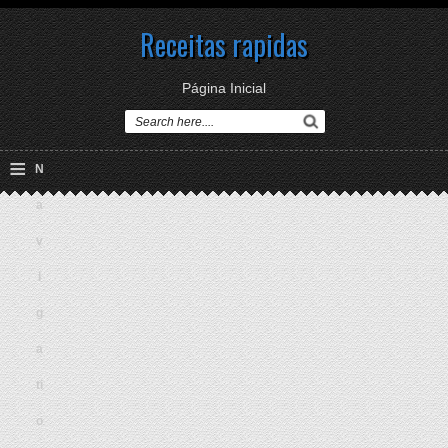
Receitas rapidas
Página Inicial
≡
N
a
v
i
g
a
ti
o