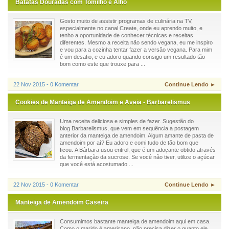
Batatas Douradas com Tomilho e Alho
Gosto muito de assistir programas de culinária na TV,
especialmente no canal Create, onde eu aprendo muito, e
tenho a oportunidade de conhecer técnicas e receitas
diferentes. Mesmo a receita não sendo vegana, eu me inspiro
e vou para a cozinha tentar fazer a versão vegana. Para mim
é um desafio, e eu adoro quando consigo um resultado tão
bom como este que trouxe para ...
22 Nov 2015 - 0 Komentar
Continue Lendo ►
Cookies de Manteiga de Amendoim e Aveia - Barbarelismus
Uma receita deliciosa e simples de fazer. Sugestão do
blog Barbarelismus, que vem em sequência a postagem
anterior da manteiga de amendoim. Algum amante de pasta de
amendoim por aí? Eu adoro e comi tudo de tão bom que
ficou. A Bárbara usou eritrol, que é um adoçante obtido através
da fermentação da sucrose. Se você não tiver, utilize o açúcar
que você está acostumado ...
22 Nov 2015 - 0 Komentar
Continue Lendo ►
Manteiga de Amendoim Caseira
Consumimos bastante manteiga de amendoim aqui em casa.
Como o marido é americano, não precisa dizer o quanto ele