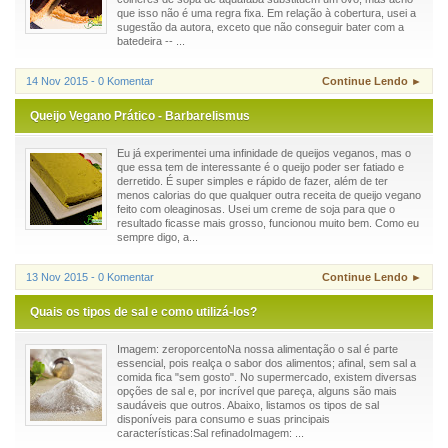
que isso não é uma regra fixa. Em relação à cobertura, usei a
sugestão da autora, exceto que não conseguir bater com a
batedeira -- ...
14 Nov 2015 - 0 Komentar
Continue Lendo ►
Queijo Vegano Prático - Barbarelismus
Eu já experimentei uma infinidade de queijos veganos, mas o
que essa tem de interessante é o queijo poder ser fatiado e
derretido. É super simples e rápido de fazer, além de ter
menos calorias do que qualquer outra receita de queijo vegano
feito com oleaginosas. Usei um creme de soja para que o
resultado ficasse mais grosso, funcionou muito bem. Como eu
sempre digo, a...
13 Nov 2015 - 0 Komentar
Continue Lendo ►
Quais os tipos de sal e como utilizá-los?
Imagem: zeroporcentoNa nossa alimentação o sal é parte
essencial, pois realça o sabor dos alimentos; afinal, sem sal a
comida fica "sem gosto". No supermercado, existem diversas
opções de sal e, por incrível que pareça, alguns são mais
saudáveis que outros. Abaixo, listamos os tipos de sal
disponíveis para consumo e suas principais
características:Sal refinadoImagem: ...