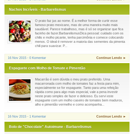
Nachos Incríveis - Barbarelismus
O prato faz jus ao nome. É a melhor forma de curtir esse
famoso prato mexicano, mas de uma maneira muito mais
saudável. Parece trabalhoso, mas é só se organizar que fica
facinho de fazer.BarbarelismusDica pessoal: cuidado com os
chilis e molho picante, tenha parcimônia e comece colocando
menos. O ideal é remover a maioria das sementes da pimenta
chili para suavizar. P...
16 Nov 2015 - 0 Komentar
Continue Lendo ►
Espaguete com Molho de Tomate e Pimentão
Macarrão é sem dúvida o meu prato preferido. Uma
macarronada com molho de tomates faz a festa para mim,
especialmente se for espaguete. Tanto para uma refeição
rápida como para algo mais especial, vale a pena investir
neste prato simples de fazer e delicioso. Eu servi este
espaguete com um molho caseiro de tomates bem maduros,
alho e pimentão vermelho e como acompanha...
16 Nov 2015 - 1 Komentar
Continue Lendo ►
Bolo de "Chocolate" Autoimune - Barbarelismus