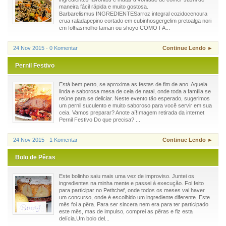
maneira fácil rápida e muito gostosa.
Barbarelismus INGREDIENTESarroz integral cozidocenoura
crua raladapepino cortado em cubinhosgergelim pretoalga nori
em folhasmolho tamari ou shoyo COMO FA...
24 Nov 2015 - 0 Komentar
Continue Lendo ►
Pernil Festivo
Está bem perto, se aproxima as festas de fim de ano. Aquela
linda e saborosa mesa de ceia de natal, onde toda a família se
reúne para se deliciar. Neste evento tão esperado, sugerimos
um pernil suculento e muito saboroso para você servir em sua
ceia. Vamos preparar? Anote aí!Imagem retirada da internet
Pernil Festivo Do que precisa? ...
24 Nov 2015 - 1 Komentar
Continue Lendo ►
Bolo de Pêras
Este bolinho saiu mais uma vez de improviso. Juntei os
ingredientes na minha mente e passei à execução. Foi feito
para participar no Petitchef, onde todos os meses vai haver
um concurso, onde é escolhido um ingrediente diferente. Este
mês foi a pêra. Para ser sincera nem era para ter participado
este mês, mas de impulso, comprei as pêras e fiz esta
delícia.Um bolo del...