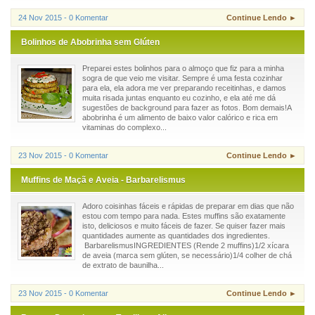
24 Nov 2015 - 0 Komentar
Continue Lendo ►
Bolinhos de Abobrinha sem Glúten
Preparei estes bolinhos para o almoço que fiz para a minha
sogra de que veio me visitar. Sempre é uma festa cozinhar
para ela, ela adora me ver preparando receitinhas, e damos
muita risada juntas enquanto eu cozinho, e ela até me dá
sugestões de background para fazer as fotos. Bom demais!A
abobrinha é um alimento de baixo valor calórico e rica em
vitaminas do complexo...
23 Nov 2015 - 0 Komentar
Continue Lendo ►
Muffins de Maçã e Aveia - Barbarelismus
Adoro coisinhas fáceis e rápidas de preparar em dias que não
estou com tempo para nada. Estes muffins são exatamente
isto, deliciosos e muito fáceis de fazer. Se quiser fazer mais
quantidades aumente as quantidades dos ingredientes.
BarbarelismusINGREDIENTES (Rende 2 muffins)1/2 xícara
de aveia (marca sem glúten, se necessário)1/4 colher de chá
de extrato de baunilha...
23 Nov 2015 - 0 Komentar
Continue Lendo ►