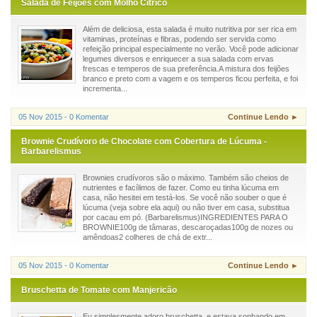
Salada de Feijões com Molho Cítrico
Além de deliciosa, esta salada é muito nutritiva por ser rica em
vitaminas, proteínas e fibras, podendo ser servida como
refeição principal especialmente no verão. Você pode adicionar
legumes diversos e enriquecer a sua salada com ervas
frescas e temperos de sua preferência.A mistura dos feijões
branco e preto com a vagem e os temperos ficou perfeita, e foi
incrementa...
05 Nov 2015 - 0 Komentar
Continue Lendo ►
Brownie Crudívoro de Chocolate com Cobertura de Lúcuma -
Barbarelismus
Brownies crudívoros são o máximo. Também são cheios de
nutrientes e facílimos de fazer. Como eu tinha lúcuma em
casa, não hesitei em testá-los. Se você não souber o que é
lúcuma (veja sobre ela aqui) ou não tiver em casa, substitua
por cacau em pó. (Barbarelismus)INGREDIENTES PARA O
BROWNIE100g de tâmaras, descaroçadas100g de nozes ou
amêndoas2 colheres de chá de extr...
05 Nov 2015 - 0 Komentar
Continue Lendo ►
Bruschetta de Tomate com Manjericão
Eu simplesmente adoro bruschetta, e estava sonhando em