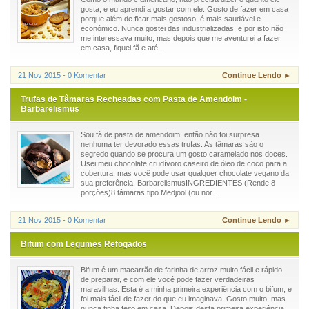
gosta, e eu aprendi a gostar com ele. Gosto de fazer em casa
porque além de ficar mais gostoso, é mais saudável e
econômico. Nunca gostei das industrializadas, e por isto não
me interessava muito, mas depois que me aventurei a fazer
em casa, fiquei fã e até...
21 Nov 2015 - 0 Komentar
Continue Lendo ►
Trufas de Tâmaras Recheadas com Pasta de Amendoim -
Barbarelismus
Sou fã de pasta de amendoim, então não foi surpresa
nenhuma ter devorado essas trufas. As tâmaras são o
segredo quando se procura um gosto caramelado nos doces.
Usei meu chocolate crudívoro caseiro de óleo de coco para a
cobertura, mas você pode usar qualquer chocolate vegano da
sua preferência. BarbarelismusINGREDIENTES (Rende 8
porções)8 tâmaras tipo Medjool (ou nor...
21 Nov 2015 - 0 Komentar
Continue Lendo ►
Bifum com Legumes Refogados
Bifum é um macarrão de farinha de arroz muito fácil e rápido
de preparar, e com ele você pode fazer verdadeiras
maravilhas. Esta é a minha primeira experiência com o bifum, e
foi mais fácil de fazer do que eu imaginava. Gosto muito, mas
nunca tinha feito em casa. Depois desta primeira experiência,