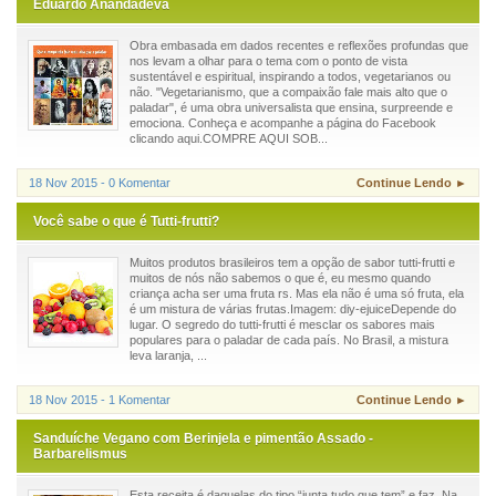
Eduardo Anandadeva
Obra embasada em dados recentes e reflexões profundas que
nos levam a olhar para o tema com o ponto de vista
sustentável e espiritual, inspirando a todos, vegetarianos ou
não. "Vegetarianismo, que a compaixão fale mais alto que o
paladar", é uma obra universalista que ensina, surpreende e
emociona. Conheça e acompanhe a página do Facebook
clicando aqui.COMPRE AQUI SOB...
18 Nov 2015 - 0 Komentar
Continue Lendo ►
Você sabe o que é Tutti-frutti?
Muitos produtos brasileiros tem a opção de sabor tutti-frutti e
muitos de nós não sabemos o que é, eu mesmo quando
criança acha ser uma fruta rs. Mas ela não é uma só fruta, ela
é um mistura de várias frutas.Imagem: diy-ejuiceDepende do
lugar. O segredo do tutti-frutti é mesclar os sabores mais
populares para o paladar de cada país. No Brasil, a mistura
leva laranja, ...
18 Nov 2015 - 1 Komentar
Continue Lendo ►
Sanduíche Vegano com Berinjela e pimentão Assado -
Barbarelismus
Esta receita é daquelas do tipo “junta tudo que tem” e faz. Na