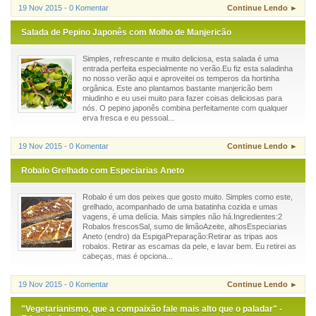
19 Nov 2015 - 0 Komentar
Continue Lendo ►
Salada de Pepino Japonês com Molho de Manjericão
Simples, refrescante e muito deliciosa, esta salada é uma
entrada perfeita especialmente no verão.Eu fiz esta saladinha
no nosso verão aqui e aproveitei os temperos da hortinha
orgânica. Este ano plantamos bastante manjericão bem
miudinho e eu usei muito para fazer coisas deliciosas para
nós. O pepino japonês combina perfeitamente com qualquer
erva fresca e eu pessoal...
19 Nov 2015 - 0 Komentar
Continue Lendo ►
Robalo Grelhado com Especiarias Aneto
Robalo é um dos peixes que gosto muito. Simples como este,
grelhado, acompanhado de uma batatinha cozida e umas
vagens, é uma delícia. Mais simples não há.Ingredientes:2
Robalos frescosSal, sumo de limãoAzeite, alhosEspeciarias
Aneto (endro) da EspigaPreparação:Retirar as tripas aos
robalos. Retirar as escamas da pele, e lavar bem. Eu retirei as
cabeças, mas é opciona...
19 Nov 2015 - 0 Komentar
Continue Lendo ►
"Vegetarianismo, que a compaixão fale mais alto que o paladar" -