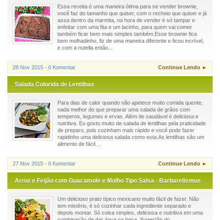
Essa receita é uma maneira ótima para se vender brownie,
você faz do tamanho que quiser, com o recheio que quiser e já
assa dentro da marmita, na hora de vender é só tampar e
enfeitar com uma fita e um lacinho, para quem vai comer
também ficar bem mais simples também.Esse brownie fica
bem molhadinho, fiz de uma maneira diferente e ficou incrível,
e com a nutella então...
28 Nov 2015 - 0 Komentar
Continue Lendo ►
Salada Colorida de Lentilhas
Para dias de calor quando não apetece muito comida quente,
nada melhor do que preparar uma salada de grãos com
temperos, legumes e ervas. Além de saudável é deliciosa e
nutritiva. Eu gosto muito de salada de lentilhas pela praticidade
de preparo, pois cozinham mais rápido e você pode fazer
rapidinho uma deliciosa salada como esta.As lentilhas são um
alimento de fácil ...
27 Nov 2015 - 0 Komentar
Continue Lendo ►
Arroz e Feijão com Guacamole e Molho Tipo Salsa - Barbarelismus
Um delicioso prato típico mexicano muito fácil de fazer. Não
tem mistério, é só cozinhar cada ingrediente separado e
depois montar. Só coisa simples, deliciosa e nutritiva em uma
combinação de dar água na boca. Sugestão do