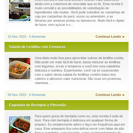
ainda com a cobertura de chocolate que eu fiz. Esta receita é
muito versátil e as possibilidades de substituição de
ingredientes são muitas. Você pode substituir as castanhas de
caju por castanhas do pará, nozes ou amendoim, e as
tâmaras por ameixas pretas ou damascos. Muito fácil e rápido
de fazer, sem açúcar e s...
10 Nov 2015 - 0 Komentar
Continue Lendo ►
Salada de Lentilha com Cenouras
Uma ideia muito boa para aproveitar sobras de lentilha cozida.
Não pode ser mais fácil de fazer, basta misturar as lentilhas
com legumes, ervas e temperos e você tem uma saladinha
deliciosa e nutritiva. Experimente, você vai se surpreender
com o sabor desta salada.As lentilhas contém baixo teor
calórico e altíssimo valor nutricional. São ricas em proteínas,
vitaminas ...
09 Nov 2015 - 0 Komentar
Continue Lendo ►
Caponata de Berinjela e Pimentão
Para quem gosta de berinjela como eu, esta receita é tudo de
bom. Para mim berinjela é deliciosa em qualquer forma de
preparo. Eu simplesmente adoro e faço om frequência aqui em
casa. Este antepasto fica uma delícia servir com fatias de pão
fresco quentinho, com torradas, como acompanhamento de