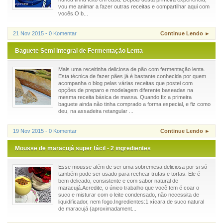
vou me animar a fazer outras receitas e compartilhar aqui com
vocês.O b...
21 Nov 2015 - 0 Komentar
Continue Lendo ►
Baguete Semi Integral de Fermentação Lenta
Mais uma receitinha deliciosa de pão com fermentação lenta.
Esta técnica de fazer pães já é bastante conhecida por quem
acompanha o blog pelas várias receitas que postei com
opções de preparo e modelagem diferente baseadas na
mesma receita básica de massa. Quando fiz a primeira
baguete ainda não tinha comprado a forma especial, e fiz como
deu, na assadeira retangular ...
19 Nov 2015 - 0 Komentar
Continue Lendo ►
Mousse de maracujá super fácil - 2 ingredientes
Esse mousse além de ser uma sobremesa deliciosa por si só
também pode ser usado para rechear trufas e tortas. Ele é
bem delicado, consistente e com sabor natural de
maracujá.Acredite, o único trabalho que você tem é coar o
suco e misturar com o leite condensado, não necessita de
liquidificador, nem fogo.Ingredientes:1 xícara de suco natural
de maracujá (aproximadament...