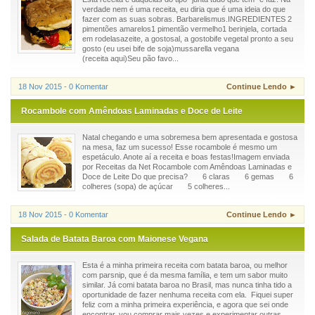
verdade nem é uma receita, eu diria que é uma ideia do que
fazer com as suas sobras. Barbarelismus.INGREDIENTES 2
pimentões amarelos1 pimentão vermelho1 berinjela, cortada
em rodelasazeite, a gostosal, a gostobife vegetal pronto a seu
gosto (eu usei bife de soja)mussarella vegana
(receita aqui)Seu pão favo...
18 Nov 2015 - 0 Komentar
Continue Lendo ►
Rocambole com Amêndoas Laminadas e Doce de Leite
Natal chegando e uma sobremesa bem apresentada e gostosa
na mesa, faz um sucesso! Esse rocambole é mesmo um
espetáculo. Anote aí a receita e boas festas!Imagem enviada
por Receitas da Net Rocambole com Amêndoas Laminadas e
Doce de Leite Do que precisa? 6 claras 6 gemas 6
colheres (sopa) de açúcar 5 colheres...
18 Nov 2015 - 0 Komentar
Continue Lendo ►
Salada de Batata Baroa com Maionese Vegana
Esta é a minha primeira receita com batata baroa, ou melhor
com parsnip, que é da mesma família, e tem um sabor muito
similar. Já comi batata baroa no Brasil, mas nunca tinha tido a
oportunidade de fazer nenhuma receita com ela. Fiquei super
feliz com a minha primeira experiência, e agora que sei onde
encontrar, vou comprar mais vezes e experimentar outras