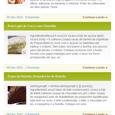
último, adicionar as bananas e misturar. Fritar às colheradas
em óleo quente. Polvil...
05 Des 2015 - 0 Komentar
Continue Lendo ►
Bolo Light de Coco com Chantilly
IngredientesMassa:5 ovos1/2 xícara (chá) de açúcar light1
xícara (chá) + 5 colheres (sopa) rasas de farinha de trigoModo
de PreparoBata os ovos com o açúcar na batedeira até
triplicar o volume. Sem bater, encorpore a farinha, aos poucos
para não perder o volume. Coloque na forma com o fundo
forrado com papel manteiga sem untar, e asse em forno
preaquecido até que, ao ...
05 Des 2015 - 1 Komentar
Continue Lendo ►
Especial Nutella: Brigadeirão de Nutella
(adsbygoogle = window.adsbygoogle || []).push({});
Ingredientes5 ovos2 latas de leite condensado1 xícara (chá)
de leite6 colheres (sopa) de chocolate em pó1 colher (sopa)
de margarina1 pote de NutellaModo de preparoNo liquidificador,
bata bem os ovos, o leite condensado, o leite, o chocolate em
pó, a margarina e a Nutella. Coloque em uma
05 Des 2015 - 0 Komentar
Continue Lendo ►