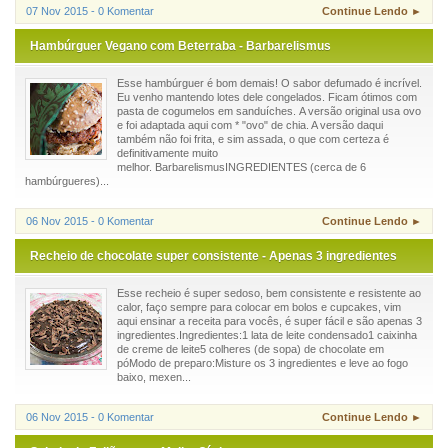
07 Nov 2015 - 0 Komentar
Continue Lendo ►
Hambúrguer Vegano com Beterraba - Barbarelismus
Esse hambúrguer é bom demais! O sabor defumado é incrível.
Eu venho mantendo lotes dele congelados. Ficam ótimos com
pasta de cogumelos em sanduíches. A versão original usa ovo
e foi adaptada aqui com * "ovo" de chia. A versão daqui
também não foi frita, e sim assada, o que com certeza é
definitivamente muito
melhor. BarbarelismusINGREDIENTES (cerca de 6
hambúrgueres)...
06 Nov 2015 - 0 Komentar
Continue Lendo ►
Recheio de chocolate super consistente - Apenas 3 ingredientes
Esse recheio é super sedoso, bem consistente e resistente ao
calor, faço sempre para colocar em bolos e cupcakes, vim
aqui ensinar a receita para vocês, é super fácil e são apenas 3
ingredientes.Ingredientes:1 lata de leite condensado1 caixinha
de creme de leite5 colheres (de sopa) de chocolate em
póModo de preparo:Misture os 3 ingredientes e leve ao fogo
baixo, mexen...
06 Nov 2015 - 0 Komentar
Continue Lendo ►