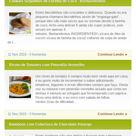
Cookies Sequinhos de Farinha de Coco - Barbarelismus
Estes biscoitinhos são crocantes e deliciosos. Quando eu era
pequena chamava biscoitinhos assim de “engasga-gato”,
porque eles são mais secos que os normais devido à farinha
de coco. Acho uma delícia! E ainda são super práticos, pois
assam em apenas 8
minutos. Barbarelismus.INGREDIENTES¼ xícara de óleo de
coco½ xícara de farinha de coco2 colheres de sopa de amido
de t...
11 Nov 2015 - 0 Komentar
Continue Lendo ►
Risoto de Tomates com Pimentão Vermelho
Um risoto de tomates é sempre muito bem vindo aqui em casa,
e eu gosto muito de incrementar o sabor adicionando
temperos, legumes e ervas diferentes sempre que faço. Desta
vez eu misturei com pimentão vermelho assado que cortei em
tirinhas e misturei ao refogado que foi temperado com páprica.
Ficou uma delícia, e eu servi com salada de folhas
verdes.Grau de dificuldad...
11 Nov 2015 - 0 Komentar
Continue Lendo ►
Bombons com Cobertura de Chocolate Amargo
Estes bombons são uma delícia e ficaram mais saborosos