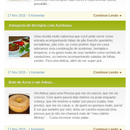
possibilid...
17 Nov 2015 - 0 Komentar
Continue Lendo ►
Antepasto de Berinjela com Azeitonas
Uma receita muito saborosa que você pode servir como
entrada acompanhando fatias de pão francês quentinho,
torradinhas, pão sírio, ou como preferir. Aqui em casa
adoramos esta combinação de azeitonas, berinjela e
temperos, e eu gosto muito de usar também como recheio de
sanduíches, ou mesmo acompanhando saladas de folhas
verdes. Fica uma delícia, além de ser super prá...
17 Nov 2015 - 1 Komentar
Continue Lendo ►
Bolo de Arroz e um Adeus...
Um Adeus para uma Pessoa que me viu nascer, que me viu
crescer. Com quem passei dias inteiros na praia enquanto
criança, que me ensinou a nadar (um pouco à pata, mas
pronto), que me viu casar, e, de quem eu gostava muito, porra!
E sei que também por mim, tinha um carinho especial.Uma
pessoa que já não me chamará mais de “meu ratinho
Mickey”… Custa escrever estas palav...
17 Nov 2015 - 1 Komentar
Continue Lendo ►