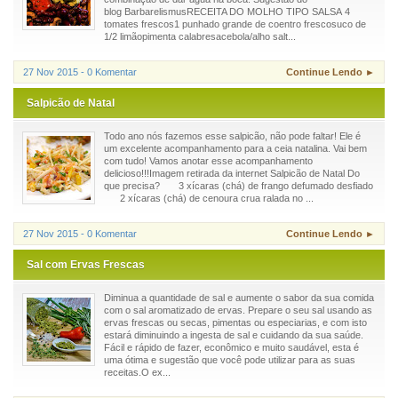
blog BarbarelismusRECEITA DO MOLHO TIPO SALSA 4
tomates frescos1 punhado grande de coentro frescosuco de
1/2 limãopimenta calabresacebola/alho salt...
27 Nov 2015 - 0 Komentar
Continue Lendo ►
Salpicão de Natal
Todo ano nós fazemos esse salpicão, não pode faltar! Ele é
um excelente acompanhamento para a ceia natalina. Vai bem
com tudo! Vamos anotar esse acompanhamento
delicioso!!!Imagem retirada da internet Salpicão de Natal Do
que precisa? 3 xícaras (chá) de frango defumado desfiado
2 xícaras (chá) de cenoura crua ralada no ...
27 Nov 2015 - 0 Komentar
Continue Lendo ►
Sal com Ervas Frescas
Diminua a quantidade de sal e aumente o sabor da sua comida
com o sal aromatizado de ervas. Prepare o seu sal usando as
ervas frescas ou secas, pimentas ou especiarias, e com isto
estará diminuindo a ingesta de sal e cuidando da sua saúde.
Fácil e rápido de fazer, econômico e muito saudável, esta é
uma ótima e sugestão que você pode utilizar para as suas
receitas.O ex...