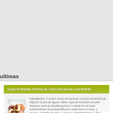
ultimas
Especial Nutella: Bolinho de Chuva Recheado com Nutella
Ingredientes: 2 ovos1 xícara de açúcar2 xícaras de farinha de
trigo1/2 xícara de água1 colher sopa de fermento em pó6
bananas nanicas picadasaçúcar e canela em pó para
polvilharModo de preparoMisturar muito bem os ovos, o
açúcar, a farinha de trigo, a água e o fermento em pó. Por