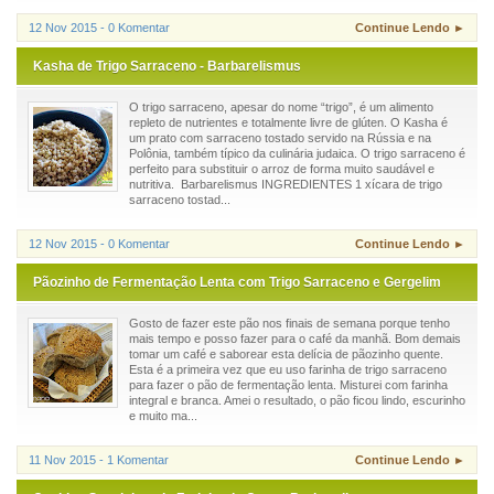
12 Nov 2015 - 0 Komentar
Continue Lendo ►
Kasha de Trigo Sarraceno - Barbarelismus
O trigo sarraceno, apesar do nome “trigo”, é um alimento
repleto de nutrientes e totalmente livre de glúten. O Kasha é
um prato com sarraceno tostado servido na Rússia e na
Polônia, também típico da culinária judaica. O trigo sarraceno é
perfeito para substituir o arroz de forma muito saudável e
nutritiva. Barbarelismus INGREDIENTES 1 xícara de trigo
sarraceno tostad...
12 Nov 2015 - 0 Komentar
Continue Lendo ►
Pãozinho de Fermentação Lenta com Trigo Sarraceno e Gergelim
Gosto de fazer este pão nos finais de semana porque tenho
mais tempo e posso fazer para o café da manhã. Bom demais
tomar um café e saborear esta delícia de pãozinho quente.
Esta é a primeira vez que eu uso farinha de trigo sarraceno
para fazer o pão de fermentação lenta. Misturei com farinha
integral e branca. Amei o resultado, o pão ficou lindo, escurinho
e muito ma...
11 Nov 2015 - 1 Komentar
Continue Lendo ►