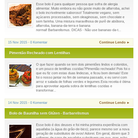
Esse bolo é para qualquer pessoa que sofra de alergia
alimentar. Muito embora eu não goste muito de alfarroba, achei
o bolo incrivelmente saboroso! Totalmente vegano, sem
açúcares processados, sem oleaginosas, sem chocolate e
sem farinha. Uma mistura maravilhosa de purê de abóbora,
alfarroba, banana-da-terra e banana
normal! Barbarelismus. DICAS - Não use bananas-da-t...
15 Nov 2015 - 0 Komentar
Continue Lendo ►
Pimentão Recheado com Lentilhas
O que fazer quando se tem dois pimentões lindos e coloridos,
e um pouco de lentilhas cozidas?Pimentão recheado! Pois foi o
que eu fiz com estas duas lindezas, e ficou bom demais! Este
foi o nosso jantar no fim de semana passado, e eu servi com
arroz e salada de folhas verdes e legumes.Esta receita é ótima
para aproveitar aquela sobra de lentilhas cozidas e
transformar...
14 Nov 2015 - 0 Komentar
Continue Lendo ►
Bolo de Baunilha sem Glúten - Barbarelismus
Esse bolo é dos deuses e foi minha primeira experiência com
aquafaba (a água do grão-de-bico); parece mesmo ser a nova
geração de substitutos de ovos! Adorei. Em geral, dizem que 3
colheres de sopa de aquafaba substituem um ovo, mas acho