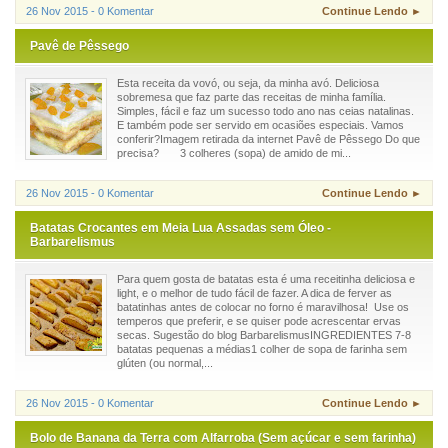
26 Nov 2015 - 0 Komentar
Continue Lendo ►
Pavê de Pêssego
Esta receita da vovó, ou seja, da minha avó. Deliciosa
sobremesa que faz parte das receitas de minha família.
Simples, fácil e faz um sucesso todo ano nas ceias natalinas.
E também pode ser servido em ocasiões especiais. Vamos
conferir?Imagem retirada da internet Pavê de Pêssego Do que
precisa? 3 colheres (sopa) de amido de mi...
26 Nov 2015 - 0 Komentar
Continue Lendo ►
Batatas Crocantes em Meia Lua Assadas sem Óleo -
Barbarelismus
Para quem gosta de batatas esta é uma receitinha deliciosa e
light, e o melhor de tudo fácil de fazer. A dica de ferver as
batatinhas antes de colocar no forno é maravilhosa! Use os
temperos que preferir, e se quiser pode acrescentar ervas
secas. Sugestão do blog BarbarelismusINGREDIENTES 7-8
batatas pequenas a médias1 colher de sopa de farinha sem
glúten (ou normal,...
26 Nov 2015 - 0 Komentar
Continue Lendo ►
Bolo de Banana da Terra com Alfarroba (Sem açúcar e sem farinha)